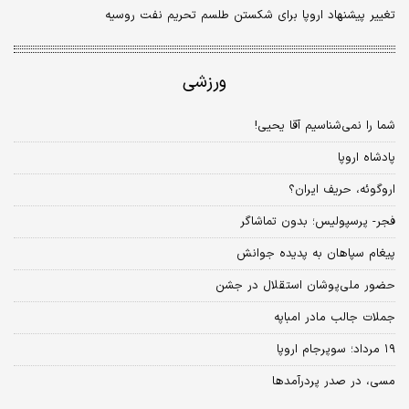
تغییر پیشنهاد اروپا برای شکستن طلسم تحریم نفت روسیه
ورزشی
شما را نمی‌شناسیم آقا یحیی!
پادشاه اروپا
اروگوئه، حریف ایران؟
فجر- پرسپولیس؛ بدون تماشاگر
پیغام سپاهان به پدیده جوانش
حضور ملی‌پوشان استقلال در جشن
جملات جالب مادر امباپه
۱۹ مرداد؛ سوپرجام اروپا
مسی، در صدر پردرآمدها