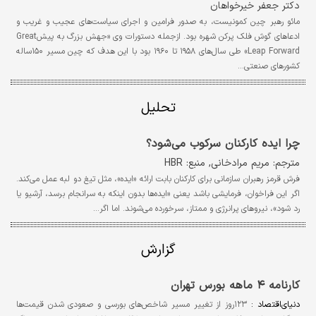
دکتر جعفر خیرخواهان
مائو رهبر چین کمونیست، به صدور فرامین و اجرای سیاست‌‌های عجیب و غریب و
ادعاهای گوش فلک پرکن شهره بود. ازجمله دستورات وی «جهش بزرگ به پیشGreat
Leap Forward» طی سال‌های ۱۹۵۸ تا ۱۹۶۰ بود با این هدف که چین مسیر ۱۵۰ساله
کشورهای صنعتی…
تحلیل
چرا ایده‌ کارکنان سرکوب می‌شود؟
مترجم: مریم مرادخاني, منبع: HBR
فرش قرمز رهبران سازمانی برای کارکنان بابت ارائه «ایده»، مثل تیغ دو لبه عمل می‌کند.
اگر این فراخوان، فرمایشی باشد یعنی «ایده‌ها بدون اینکه به سرانجام برسد، آرشیو یا
رد شود»، نیروهای پرانرژی و ممتاز، سرخورده می‌شوند. اما اگر…
گزارش
کارنامه ۴ ماهه بورس تهران
دنیای‌اقتصاد :
۱۲۳روز از تغییر مسیر شاخص‌های بورسی و صعودی شدن قیمت‌‌ها