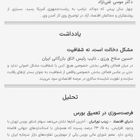
دکتر موسی غنی‌نژاد
چهار سال پیش که دونالد ترامپ به ریاست‌جمهوری آمریکا رسید، بسیاری از
روشنفکران و مخالفان اقتصاد آزاد در توضیح روی کار آمدن وی...
یادداشت
مشکل دخالت است، نه شفافیت
حسین سلاح ورزی , نایب رئیس اتاق بازرگانی ایران
در میان فعالان واقعی بخش‌ خصوصی هیچ کس با شفافیت مشکل اصولی ندارد و
حتی بر عکس فعالان بخش خصوصی واقعی از شفافیت به عنوان بستر ارتقای رقابت
سازنده و تقویت شایسته سالاری در عرصه اقتصادی سود می‌برند.
تحلیل
فرصت‌سوزی در تعمیق بورس
دنیای اقتصاد – زینب نورانیان :
آخرین آمارها نشان می‌دهد سهام شناور بورس تهران با
وجود افزایش، به ۵/ ۲۴ درصد رسیده که همچنان با استانداردهای جهانی فاصله
زیادی دارد. عضو شورای ‌عالی بورس یکی از مهم‌ترین تفاوت‌های بازار سرمایه ایران با