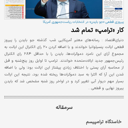
پیروزی قطعی «جو بایدن» در انتخابات ریاست‌جمهوری آمریکا
کار «ترامپ» تمام شد
دنیای‌اقتصاد :
رسانه‌های معتبر آمریکایی شب گذشته جو بایدن را پیروز
قطعی ایالت پنسیلوانیا خواندند و با اضافه کردن ۲۰ رای الکترال این ایالت به
مجموع آرای این نامزد دموکرات‌ها، بایدن را با حداقل ۲۸۴ رای الکترال
رئیس‌جمهور جدید ایالات‌متحده خواندند. ترامپ تا اوایل روز پنج‌شنبه و قبل
از محاسبه آرای پستی با اختلاف زیادی پیشتاز این ایالت بود؛ ولی با اضافه
شدن این آرا که اکثرا به سبد دموکرات‌ها ریخته شده بود، نتیجه این ایالت
بسیار مهم دیوار آبی تغییر کرد و در اواخر روز شنبه مشخص شد که بایدن
پیروز نهایی و قطعی…
سرمقاله
خاستگاه ترامپیسم