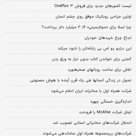
لیست کشورهای جدید برای فروش OnePlus ۳
اولین جراحی روباتیک موفق روی چشم انسان
چرا تسلا برای «سولارسیتی» ۶/ ۲ میلیارد دلار پرداخت؟
ابداع چرخ خریدهای خودران
این درایو یو اس بی رایانه‌تان را نابود می‏کند
گجتی برای خواندن کتاب بدون نیاز به ورق زدن
تلاش برای ساخت روبات‏های صخره‏نورد
تحول در زندگی انسان‏ها طی یک قرن آینده با هوش مصنوعی
شرکت همراه اول با مخابرات ایران ادغام می‌شود
اندازه‌گیری خستگی چهره
اینتل شرکت McAfee را فروخت
انحلال شرکت‌های مخابراتی استانی تصویب شد
شرکت‌های زیرمجموعه همراه اول ساماندهی می‌شوند