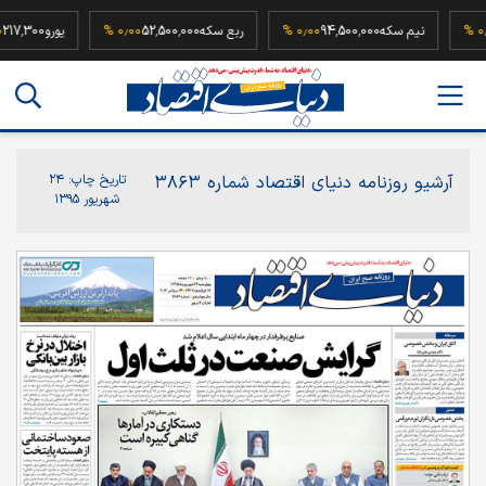
181
۰٫۰۰ %
نیم سکه
94,500,000
۰٫۰۰ %
ربع سکه
52,500,000
۰٫۰۰ %
یورو
00
آرشیو روزنامه دنیای اقتصاد شماره ۳۸۶۳
تاریخ چاپ:
۲۴
شهریور ۱۳۹۵