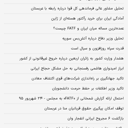
تحلیل مشاور عالی فرماندهی کل قوا درباره رابطه با عربستان
آمادگی ایران برای خرید رآکتور هسته‌ای از ژاپن
عمده‌ترین مساله میان ایران و FATF چیست؟
تحلیل وزیر دفاع درباره آتش‌بس سوریه
قدرت سپاه روزافزون و سیال است
هشدار وزارت کشور به زائران اربعین درباره خروج غیر‌قانونی از کشور
ابراز امیدواری هاشمی رفسنجانی به حل مشکل حجاج ایرانی
تاکید جهانگیری بر راه‌اندازی شرکت‌های قوی اکتشاف معادن
تاکید وزیر اطلاعات بر حفظ حرمت دانشجویان
احتمال ارائه گزارش شمخانی از «FATF» به مجلس - ۲۴ شهریور ۹۵
توقف امکان پیگیری حقوق قربانیان منا در عربستان
بازگشت ۶ مجروح ایرانی انفجار وان