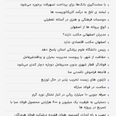
با سخت‌گیری بانک‌ها برای پرداخت تسهیلات برخورد می‌شود
لبخند ی تلخ به درآمد کاریکاتوریست ها
موسسات فرهنگی و هنری در آستانه تعطیلی
کوچ پروانه ها از اصفهان
مدیران اصفهانی مکتب دارند؟
اصفهان مکتب اقتصادی ندارد
رییس دانشگاه علوم پزشکی استان پاسخ دهد
حفاظت از شهر، با پیوست مدیریت بحران و پدافندغیرعامل
فولادگر: قطار شهری بدون مدیرعامل دوباره دچار کندی می‌شود
فاجعه فراموش ناشدنی منا
نایلون های زیست تخریب پذیر در حال توزیع
سلامت در فولاد مبارکه
صرفه جویی ۱۰ میلیارد ریالی در انبار تختال نورد گرم
دستیابی به ظرفیت یک میلیون و ۶۰۰ هزارتنی محصول فولاد سبا با
تسریع در پروژه ها
نصب و راه اندازی کمپرسور هوای فشرده درشرکت فولاد هرمزگان