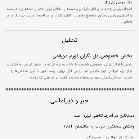
دکتر موسی غنی‌نژاد
انتخاب رئیس جدید برای اتاق بازرگانی و صنایع و معادن ایران به‌دنبال استعفای ناخواسته
و اضطراری رئیس پیشین، موضوع ماموریت اتاق و نقش آن در اقتصاد ملی را بار دیگر برای
فعالان…
تحلیل
بخش خصوصی دل نگران تورم دورقمی
رئیس پارلمان بخش خصوصی پایتخت با اشاره به سه نشانه در آمارها نسبت به بازگشت
نرخ تورم دورقمی ابراز نگرانی کرد. رئیس اتاق تهران، روند تغییرات این شاخص‌ها را از
تبعات احتمالی کاهش سود سپرده‌ها دانست و گفت: در شرایطی که دولت،…
خبر و دیپلماسی
دستکاری در آمارهاگناهی کبیره است
واکنش سخنگوی دولت به منتقدان FATF
اختلال در نرخ بازار بین‌بانکی