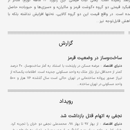
درصد رسیده است؛ یعنی ثبات قیمتی. این رکورد ۱۴ ماهه تورم، متاثر از
بگرد قیمتی دو گروه «گوشت قرمز و ماکیان» و «سبزی‌ها و حبوبات» حاصل
ه است. در واقع قیمت این دو گروه کالایی، نه‌تنها افزایش نداشته بلکه با
هش قابل‌توجه نیز…
گزارش
ساخت‌وساز در وضعیت قرمز
دنیای اقتصاد :
عرضه مسکن در پایتخت با استناد به آمار ساخت‌وساز، ۲۰ درصد
کمتر از «حداقل نیاز بازار ملک به واحد مسکونی جدید» است. اطلاعات یک‌ساله از
تیراژ صدور پروانه ساختمانی در تهران حاکی است سال گذشته ۷۶ هزار و ۵۰۰
واحد مسکونی در تهران ساخته…
رویداد
نجفی به اتهام قتل بازداشت شد
دنیای اقتصاد :
از بهار ۹۷ تا بهار ۹۸، محمدعلی نجفی دو خزان را تجربه کرد.
خزان اول در وادی سیاست و کناره‌گیری از مدیریت شهر تهران به واسطه برخی