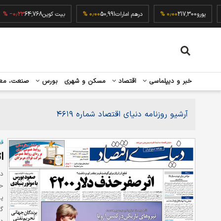
۰٫۰
یورو
217,300
۰٫۰۰ %
درهم امارات
50,991
۰٫۰۰ %
بیت کوین
64,768
۰٫۲۳ %
خبر و دیپلماسی
اقتصاد
مسکن و شهری
بورس
صنعت، مع
آرشیو روزنامه دنیای اقتصاد شماره ۴۶۱۹
قط
ا
دن
حذ
پر