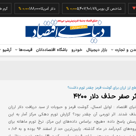
‎−
شاخص کل بورس
5,407,901.78
۰٫۰۰ %
دلار آمریکا
188,000
۰٫۰۰ %
دن و تجارت
بازار دیجیتال
خودرو
باشگاه اقتصاددانان
قیمت‌ها
آرشیو
ع ارز ارزان برای گوشت قرمز چقدر تورم داشت؟
ثر صفر حذف دلار ۴۲۰۰
یای اقتصاد :
اوایل امسال، گوشت قرمز و حبوبات از سبد دریافت دلار ارزان
ف شدند. اثر تورمی آن چقدر بود؟ گزارش تورم دهکی مرکز آمار به این
سش پاسخ داده: «هیچ». براساس داده‌های این مرکز، نرخ تورم ماهانه برای
گروه‌های کم‌درآمد در ماه گذشته، پایین‌ترین حد از اسفند ۹۶ بوده و به ۰۶/ ۰