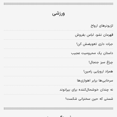
ورزشی
لژیونرهای ارواح
قهرمان نشو، لباس بفروش
جرات داری تعویضش کن!
داستان یک محرومیت عجیب
چراغ سبز جنجال!
همزاد اروپایی رامین!
سرخابی‌ها برابر اهوازی‌ها
نه چندان خوشحال‌کننده برای بیرانوند
شستی که حین سخنرانی شکست!