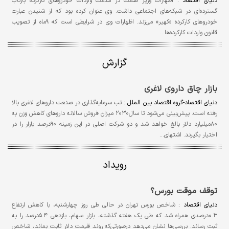
دنیای اقتصاد :
اظهارات وزیر صمت در مذمت واردات خودروهای کارکرده بازتاب
گسترده‌ای در شبکه‌های اجتماعی داشت. وی عنوان کرده بود که از شنیدن عبارت
خودروهای کارکرده «کهیر» می‌زند. اظهارات وی در شرایطی است که ۹ماه از تصویب
قانون واردات کارکرده‌ها…
گزارش
بازار چاق داروی لاغری
دنیای اقتصاد-گروه اقتصاد بین‏ الملل :
تب سرمایه‌گذاری در صنعت داروهای لاغری بالا
رفته است. پیش‌بینی می‌شود تا سال۲۰۳۰ میزان فروش سالانه داروهای کاهش وزن به
۸۰میلیارد دلار بالغ خواهد شد و دو شرکت اصلی در این زمینه ۹۰درصد بازار را در
اختیار بگیرند. اشتهای…
رویداد
توقف موقت بورس؟
دنیای اقتصاد :
شاخص بورس تهران در حالی طی روز چهارشنبه، با کاهش ارتفاع
۰.۳درصدی همراه شد که طی یک هفته گذشته، بازار سهام، بازدهی ۵.۴درصد را به
ثبت رساند. بررسی‌ها نشان می‌دهد درصورتی‌که روند قیمت دلار ثابت بماند، شاخص