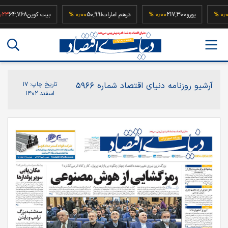
52
۰٫۰۰ %
یورو
217,300
۰٫۰۰ %
درهم امارات
50,991
۰٫۰۰ %
بیت کوین
64,768
آرشیو روزنامه دنیای اقتصاد شماره ۵۹۶۶
تاریخ چاپ:
۱۷
اسفند ۱۴۰۲