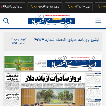
52,
۰٫۰۰ %
یورو
217,300
۰٫۰۰ %
درهم امارات
50,991
۰٫۰۰ %
بیت کوین
4,768
آرشیو روزنامه دنیای اقتصاد شماره ۴۲۸۴
تاریخ چاپ:
۱۶
اسفند ۱۳۹۶