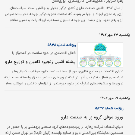
زهرا قلن‏‏‌بر/ مدیرعامل داروسازی ابوریحان
از سال ۱۳۹۷ تاکنون صنعت داروی کشور درگیر بحران و چالش است؛ سیاست‌‌‌های
ارزی به نحوی ایجاد و اجرا می‌‌‌شوند که صنعت همواره درگیر چرخه مخرب تخصیص
ارز و رفع تعهد ارزی باشد. این چرخه مسوول مستقیم ایجاد رانت و تامین منافع
سودجویان بوده و از همین روست که طرح دارویار (که البته نواقص زیادی هم
داشت) تداوم نیافت و ارز ترجیحی دارو بازآفریده شد. همین چرخه مخرب اثر
یکشنبه، ۲۳ مهر ۱۴۰۲
مستقیمی بر تراز تجاری داروی کشور نیز دارد. مادامی که ارزش واردات مواد اولیه و
محصول بیش از ۲۰ برابر صادرات آن است، خودکفایی نود و چند…
روزنامه شماره ۵۸۴۸
فعال اقتصادی در حوزه سلامت در گفت‌وگو با
«دنیای‌اقتصاد» تشریح کرد
پاشنه آشیل زنجیره تامین و توزیع دارو
دنیای اقتصاد:
در صنایع فناوری‌محور از جمله صنعت دارو، موفقیت کمپانی‌ها و
شرکت‌های فعال به توانایی آنها در ارائه نوآوری‌های مستمر به بازار وابسته است. ارائه
نوآوری‌ها و پیشرفت‌های شگرف نیز بدون بهره‌مندی از ابزارهای دانشی و آموزشی عملا
راه به جایی نخواهد برد. از این رو، متکی بودن سازمان‌ها، کمپانی‌ها و شرکت‌های
صنعت دارو همچون دیگر صنایع بر دانش بومی و سنتی نمی‌تواند راهگشای مسائلی
یکشنبه، ۰۹ مهر ۱۴۰۲
چون تصاحب سهم بازار، پاسخگویی به نیاز جامعه بیمار، جلب رضایت مشتریان و
تامین‌کنندگان دارو، تحقق اهداف سودآورانه با پایین‌ترین…
روزنامه شماره ۵۸۳۷
ورود موفق گروه زر به صنعت دارو
دنیای‌اقتصاد:
شرکت زرفارما از زیرمجموعه‌های گروه صنعتی پژوهشی زر با حضور در
هشتمین نمایشگاه بین‌المللی دارو و صنایع وابسته (ایران فارما) در تهران ضمن ارائه