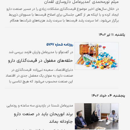
میثم نورمحمدی /مدیرعامل داروسازی لقمان
در خلال سال‌های اخیر موضوع قیمت‌گذاری مشکلات زیادی را در مسیر صنعت دارو
ایجاد کرده و با اینکه هر از گاهی جلساتی برای اصلاح قیمت‌ها با مسوولان ذی‌ربط
برگزار می‌شود، اما سرعت رشد قیمت‌ها با سرعت رشد هزینه‌‌‌های شرکت‌ها همگام
نیست و این امر به کاهش روزانه حاشیه سود شرکت‌های دارویی منجر شده است.
رشد هزینه‌‌‌های پرسنلی، بسته‌‌‌بندی، حمل و... با سرعت بسیار زیادی رخ می‌دهد، اما
یکشنبه، ۱۱ تیر ۱۴۰۲
افزایش قیمت‌ها به کندی اتفاق افتاده است. با آنکه دوماه بعد از شروع سال ۱۴۰۲
جلساتی برای اصلاح قیمت دارو برگزار و از انتهای…
روزنامه شماره ۵۷۶۷
در گفت‌وگو با مدیرعامل واریان فارمد بررسی شد
حلقه‌های مغفول در قیمت‌گذاری دارو
دنیای‌اقتصاد، سعیده نبی‌زاده:
قیمت‌گذاری در
صنعت دارو به عنوان یک معضل جدی در اقتصاد
این صنعت محسوب می‌شود که هیچ تناسبی با
هزینه‌‌‌های آن ندارد و این در حالی است که به نظر
نمی‌رسد سیاستی مناسب در این حوزه اتخاذ شود
پنجشنبه، ۰۴ خرداد ۱۴۰۲
و شاهد عبور به موقع از چالش‌های این حوزه
نخواهیم بود که اگر چنین پیش‌بینی درست باشد،
مدیرعامل شستا در بازدیدی سه ساعته و رونمایی
داروسازی ایران به‌زودی دچار آسیب‌های جدی
از محصولات دانش‌بنیان
برند ابوریحان باید در صنعت دارو
خواهد شد؛ به‌خصوص در حوزه داروهای خاص که
جاودانه بماند
با تکنولوژی‌های پیشرفته تولید و عرضه می‌شوند.