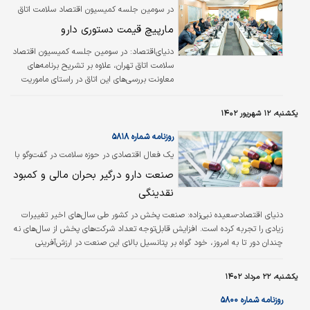
آزادسازی قیمت‌ها در این بخش فراهم سازد؛
در سومین جلسه کمیسیون اقتصاد سلامت اتاق
تصمیمی ‌‌‌که موجب افزایش شدید نیاز به
تهران بررسی شد
مارپیچ قیمت دستوری دارو
نقدینگی و سنگین‌تر شدن بدهی شرکت‌های
بیمه‌ای به داروخانه‌‌‌ها شده است.
دنیای‌اقتصاد:
در سومین جلسه کمیسیون اقتصاد
سلامت اتاق تهران، علاوه بر تشریح برنامه‌‌‌های
معاونت بررسی‌‌‌های این اتاق در راستای ماموریت‌‌‌
کمیسیون‌‌‌های تخصصی، مساله قیمت‌گذاری
دستوری و تبعات آن مورد بررسی قرار گرفت و
یکشنبه، ۱۲ شهریور ۱۴۰۲
فعالان صنعت دارو در مورد برنامه هفتم توسعه
نظرات خود را بیان کردند. در این نشست، فعالان
روزنامه شماره ۵۸۱۸
مختلف صنعت داروسازی و بازرگانان فعال در حوزه
یک فعال اقتصادی در حوزه سلامت در گفت‏‌وگو با
اقتصاد سلامت، ضمن تبادل نظر پیرامون
«دنیای‌اقتصاد» مطرح کرد
صنعت دارو درگیر بحران مالی و کمبود
چالش‌‌‌های مرتبط با قیمت‌گذاری دستوری توسط
دولت، در زمینه نتایج این سنخ از سیاستگذاری در
نقدینگی
حوزه درمان و سلامت به گفت‌‌‌وگو…
دنیای اقتصاد-سعیده نبی‌زاده:
صنعت پخش در کشور طی سال‌های اخیر تغییرات
زیادی را تجربه کرده است. افزایش قابل‌توجه تعداد شرکت‌های پخش از سال‌های نه
چندان دور تا به امروز، خود گواه بر پتانسیل بالای این صنعت در ارزش‌‌آفرینی
اقتصادی است. در حال حاضر صد در‌صد داروهای تولیدی و وارداتی در کشور به
وسیله شرکت‌های پخش توزیع می‌‌شوند و این بخش با‌سهم ۷-۸ ‌درصدی خود در
یکشنبه، ۲۲ مرداد ۱۴۰۲
تولید ناخالص داخلی از جایگاه بالایی نسبت به دیگر صنایع برخوردار است. برای
پیگیری جایگاه این شرکت‌ها در صنعت دارو و چالش‌‌های مربوط به این حوزه ابوذر
روزنامه شماره ۵۸۰۰