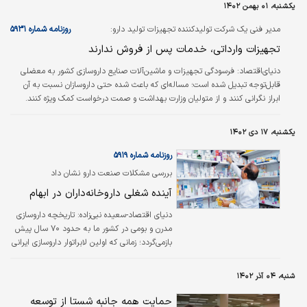
یکشنبه، ۰۱ بهمن ۱۴۰۲
نشست نمایندگان بخش‌‌‌های مختلف زنجیره تامین دارو، اعم از حوزه تامین، تولید و
توزیع دارو ضمن بیان مشکلات و موانع موجود در مسیر عملکرد مطلوب این زنجیره،
مدیر فنی یک شرکت تولیدکننده تجهیزات تولید دارو:
روزنامه شماره ۵۹۳۱
به…
تجهیزات وارداتی، خدمات پس از فروش ندارند
دنیای‌اقتصاد:
فرسودگی تجهیزات و ماشین‌آلات صنایع داروسازی کشور به معضلی
قابل‌توجه تبدیل شده است؛ مساله‌ای که باعث شده حتی داروسازان نسبت به آن
ابراز نگرانی کنند و از متولیان وزارت بهداشت و صمت درخواست کمک ویژه کنند.
صنایعی که اگر نوسازی در آنها آغاز نشود نه‌تنها از کیفیت تولیدات داروی کشور
کاسته می‌شود بلکه بعید نیست خیلی زود کمبودهای دارویی نیز افزایش یابد.
یکشنبه، ۱۷ دی ۱۴۰۲
روزنامه شماره ۵۹۱۹
بررسی مشکلات صنعت دارو نشان داد
آینده شغلی داروخانه‏‏‌داران در ابهام
دنیای اقتصاد-سعیده نبی‌زاده:
تاریخچه‏‏‌ داروسازی
مدرن و بومی در کشور ما به حدود ۷۰ سال پیش
بازمی‌گردد؛ زمانی که اولین لابراتوار داروسازی ایرانی
در سال ۱۳۲۵ به همت «غلامعلی عبیدی» در تهران
آغاز به کار کرد و این شروعی برای تولید صنعتی
شنبه، ۰۴ آذر ۱۴۰۲
داروهای طب نوین در ایران بود. پیش از آن،
داروهای در دسترس بیماران و پزشکان عمدتا
حمایت همه جانبه شستا از توسعه