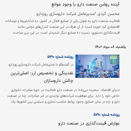
پرهیزکاری، فعال…
آینده روشن صنعت دارو با وجود موانع
محسن کردی /مدیرعامل شرکت داروسازی روزدارو
فعالیت صنعت دارو به عنوان یکی از صنایع فعال در کشور، به شاخص‌‌‌ها و نوسانات
اقتصادی گره خورده است؛ از آن طرف در این صنعت کنترل‌‌‌های دولتی مانند
قیمت‌گذاری دستوری، نسبت به صنایع دیگر شدیدتر است. در این بین مباحث
مختلفی درخصوص حذف ارز ۴۲۰۰ تومانی مطرح است. ارز ۴۲۰۰ تومانی رانت‌‌‌هایی
را به همراه داشت که اگرچه حذف آن توانست بهبودهایی را رقم بزند؛ اما قرار بود
یکشنبه، ۰۸ مرداد ۱۴۰۲
پیش از حذف ارز ترجیحی، زیرساخت‌‌‌های موردنیاز و لازم آماده شود، اما فعالیت‌‌‌های
عجولانه باعث شد قبل از ایجاد و تکمیل زیرساخت‌‌‌ها ارز…
روزنامه شماره ۵۷۹۰
در گفت‏‏‌وگو با مدیرعامل شرکت داروسازی روزدارو
تاکید شد
نقدینگی و تخصیص ارز؛ اصلی‏‏‌ترین
چالش داروسازان
دنیای اقتصاد، سعیده نبی‌زاده:
در صنعت دارو فعالیت در حوزه صادرات دشواری
خاص خود را دارد. برای موفقیت شرکت‌های تولیدی در امر صادرات، چه در صنعت
دارو و چه در سایر صنایع، وجود روابط مناسب تجاری و سیاسی بین کشورها یک
ضرورت انکارناپذیر است. به عبارتی، وضعیت روابط با کشورهای مختلف است که
وضعیت صادرات محصولات ایرانی به این کشورها را تعیین می‌کند و این مساله
روزنامه شماره ۵۷۹۰
نقش بسیار مهم و تاثیرگذاری در رشد صادرات محصولات ایرانی دارد.
عوارض قیمت‌گذاری در صنعت دارو