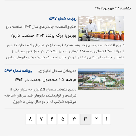
دارو رقم زده است و به اذعان فعالان صنعت دارو
یکشنبه، ۱۳ فروردین ۱۴۰۲
چشم‌انداز روشنی پیش روی تولید دارو در سال
جدید وجود ندارد.
روزنامه شماره ۵۶۹۷
«دنیای‌اقتصاد» چالش‌های سال ۱۴۰۲ صنعت دارو
را بررسی کرد
بورس؛ برگ برنده ۱۴۰۲ صنعت دارو؟
دنیای اقتصاد، سعیده نبی‌زاده:
رشد شدید قیمت ارز در شرایطی ادامه دارد که عبور
از یارانه ۴۲۰۰ تومانی به ۲۸۵۰۰ تومانی به بروز مشکلاتی در حوزه تورم بسیاری از
کالاها از جمله دارو منتهی شده و این در حالی است که کمبود برخی داروهای خاص
در بازار باعث بروز مشکلاتی جدی برای بیماران شده به طوری که به شهادت بسیاری از
بیماران و داروخانه‌های کشور تامین برخی داروها به دلایلی مانند رشد قیمت ارز و
مدیرعامل سبحان انکولوژی:
روزنامه شماره ۵۶۹۷
تحریم با چالش روبه‌رو شده و حتی در فصل زمستان تامین برخی داروهای معمولی
عرضه ۲۵ محصول جدید در ۱۴۰۲
نیز به مشکل برخورده بود.
دنیای‌اقتصاد:
سبحان انکولوژی به عنوان یکی از
شرکت‌های تولیدکننده داروهای ضد سرطان شناخته
می‌شود؛ شرکتی که از دو سال پیش با شیوع
گسترده کرونا، تولید برخی از داروهای ضد کرونا را
در رسالت کاری خود قرار داد و حالا با فروکش
۸
۷
۶
۵
۴
۳
۲
۱
کردن موج بیماری باید سبد دارویی خود را متحول
کند. از این رو این شرکت توسعه سبد محصولی
داروهای انکولوژی را به عنوان هدف خود مشخص