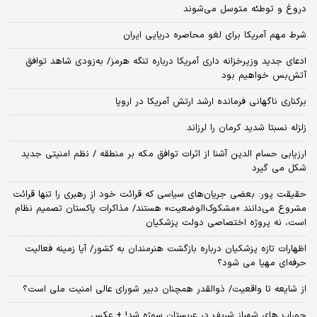
دروغ و توطئه متوسل می‌شوند
شرط مهم آمریکا برای لغو محاصره دریایی ایران
ادعای جدید وزیرخزانه داری آمریکا درباره تنگه هرمز/ به‌زودی شاهد توافق
آتش‌بس خواهیم بود
برکناری ناگهانی فرمانده ارشد ارتش آمریکا در اروپا
زلزله نسبتا شدید کرمان را لرزاند
ارزیابی حسام الدین آشنا از اثرات توافق مکه بر منطقه / نظم امنیتی جدید
شکل می گیرد
حقیقت پور: بعضی جریان‌های سیاسی که قرائت خود از رهبری را تنها قرائت
مشروع می‌دانند «مشکوک‌الوضعیت» هستند/ مذاکرات پاکستان تصمیم نظام
است، نه پروژه اختصاصی دولت پزشکیان
اظهارات تازه پزشکیان درباره بازگشت هنرمندان به کشور/ آیا زمینه فعالیت
حرفه‌ای مهیا می شود؟
از شایعه تا واقعیت/ ذوالقدر همچنان دبیر شورای ‌عالی امنیت ملی است؟
جوراب های شهباز شریف در عربستان سوژه شد! + عکس