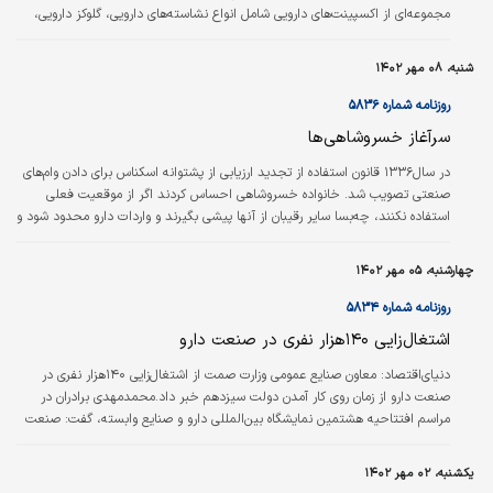
مجموعه‌ای از اکسپینت‌های دارویی شامل انواع نشاسته‌های دارویی، گلوکز دارویی،
فروکتوز دارویی، نشاسته پری ژل و مالتودکسترین دارویی منطبق با استاندارد GMP
دارویی و اخذ کد IRC سازمان غذا و دارو، مورد توجه ویژه متخصصان و کارشناسان
شنبه، ۰۸ مهر ۱۴۰۲
صنعت دارویی کشور قرار گرفت. شرکت زرفارما به عنوان یکی از زیرمجموعه‌های
پالایشگاه غلات زر، علاوه بر بی نیاز کردن کشور از واردات…
روزنامه شماره ۵۸۳۶
سرآغاز خسروشاهی‌‌‌‌‌‌‌‌ها
در سال‌‌‌‌‌‌‌‌۱۳۳۶ قانون استفاده از تجدید ارزیابی از پشتوانه اسکناس برای ‌‌‌‌‌‌‌‌دادن وام‌های
صنعتی تصویب شد. خانواده خسروشاهی احساس کردند اگر از موقعیت فعلی
استفاده نکنند، چه‌بسا سایر رقیبان از آنها پیشی بگیرند و واردات دارو محدود شود و
آنها از صنعت دارو و نمایندگی‌‌‌‌‌‌‌‌های آن با همه امکاناتی که در نظام توزیع به‌‌‌‌‌‌‌‌وجود
آورده بودند، حذف شوند. همچنین تنوع محصولات در دارو و وسایل بهداشتی از
چهارشنبه، ۰۵ مهر ۱۴۰۲
ضررهای احتمالی جلوگیری می‌کرد.
روزنامه شماره ۵۸۳۴
اشتغال‌زایی ۱۴۰‌هزار نفری در صنعت دارو
دنیای‌اقتصاد: معاون صنایع عمومی وزارت صمت از اشتغال‌زایی ۱۴۰‌هزار نفری در
صنعت دارو از زمان روی کار آمدن دولت سیزدهم خبر داد.محمدمهدی برادران در
مراسم افتتاحیه هشتمین نمایشگاه بین‌المللی دارو و صنایع وابسته، گفت: صنعت
داروسازی ایران یکی از صنایع موفق در تامین نیاز‌‌‌های داخلی در حوزه دارو‌‌‌های
شیمیایی و دارو‌‌‌های بیولوژیک است.وی با بیان اینکه ۹۷‌درصد دارو‌‌‌های مورد مصرف
یکشنبه، ۰۲ مهر ۱۴۰۲
کشور از طریق تولیدکنندگان داخلی تامین می‌شود، افزود: امسال ۶۲واحد و از ابتدای