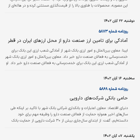
این مصوبه، محصولات با فناوری بالا را از قیمت‌گذاری مستثنی کرده و در ‌هاله‌ای از
ابهام قرار داده است و بدون تردید نبود کنترل قیمت مولکول‌های انحصاری (بر مبنای
روش‌های قیمت‌گذاری مرجع) منجر به افزایش غیرمنطقی هزینه‌های بیماران می‌شود.
دوشنبه، ۲۲ آبان ۱۴۰۲
همچنین به گفته این مسوول الزام به قیمت‌گذاری مکمل که سرریز سود حاصل از آن
صرف توسعه صنعت دارو می‌شد، می‌تواند باعث توقف…
روزنامه شماره ۵۸۷۳
آمادگی برای تامین ارز صنعت دارو از محل ارزهای ایران در قطر
ایبنا:
معاون بین‌الملل و امور ارزی بانک شهر از آمادگی شعب ارزی این بانک برای
خدمت‌رسانی به فعالان صنعت دارو خبر داد. معاون بین‌الملل و امور ارزی بانک شهر
از آمادگی شعب ارزی این بانک برای خدمت‌رسانی به فعالان صنعت دارو خبر داد. او
با اعلام این خبر افزود: با عنایت به برنامه‌ریزی‌‌‌های به عمل آمده توسط هیات‌مدیره
بانک و به منظور حمایت از امنیت بهداشتی و دارویی کشور، بانک شهر صرفا در
سه‌شنبه، ۱۶ آبان ۱۴۰۲
۶ماهه نخست سال‌جاری مبادرت به پرداخت بیش از ۱۰‌هزار میلیارد ریال تسهیلات به
فعالان صنعت دارو کرده است.
روزنامه شماره ۵۸۶۸
حامی بانکی شرکت‌های دارویی
دنیای اقتصاد: معاون اعتبارات و بانکداری شرکتی بانک شهر با تاکید بر اینکه طی
سال‌های اخیر همواره حمایت از فعالان صنعت دارو را وظیفه مهم برای خود
دانسته‌ایم، گفت: از ابتدای سال‌جاری بیش از ۳۰ شرکت دارویی از حمایت بانک
شهر برخوردار شده‌اند. به گزارش روابط عمومی بانک شهر، سید مهدی رضایی با بیان
اینکه ارائه خدمات مختلف پولی و مالی و همچنین پرداخت تسهیلات به شرکت‌های
یکشنبه، ۰۷ آبان ۱۴۰۲
دارویی از سوی بانک شهر در ۶ ماه ابتدایی سال‌جاری به نسبت سال گذشته افزایش