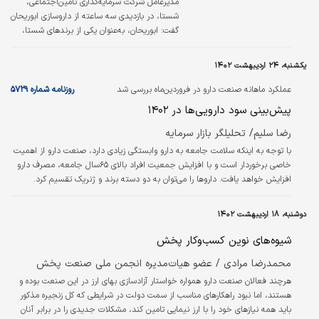
مدیرعامل شرکت سرمایه‌گذاری تامین‌اجتماعی،
شستا، در بازدیدی سه ساعته از داروسازی ابوریحان
گفت: ابوریحان، به‌عنوان یکی از برندهای شستا،
باید تقویت شود، توسعه یابد و در صنعت دارو
جاودانه بماند.
یکشنبه، ۲۴ اردیبهشت ۱۴۰۲
عملکرد ماهانه صنعت دارو در فروردین‌ماه بررسی شد
روزنامه شماره ۵۷۲۹
پیش‌بینی سود دارویی‌ها در ۱۴۰۲
رضا سلیم/ تحلیلگر بازار سرمایه
با توجه به اینکه سلامت جامعه به دارو وابستگی زیادی دارد، صنعت دارو از اهمیت
خاصی برخوردار است و با افزایش جمعیت افراد بالای ۶۵سال جامعه، مصرف دارو
افزایش خواهد یافت. داروها را می‌‌‌توان به دو دسته برند و ژنریک تقسیم کرد.
داروهای برند، تولیدکننده مشخصی دارند و با توجه به اینکه فرآیند تحقیق و
اکتشاف در شرکت خاصی انجام شده است، تا چند سال آن شرکت انحصار تولید آن
دوشنبه، ۱۸ اردیبهشت ۱۴۰۲
را دارد. داروهای ژنریک می‌‌‌توانند توسط هر تولیدکننده‌ای تولید شوند و معادل داروی
برند ساخته می‌‌‌شوند؛ اما چون هزینه‌های تحقیقاتی…
شیوه‌های نوین کسب‌وکار پخش
محمدرضا مرادی / عضو هیات‌مدیره انجمن ملی صنعت پخش
هرچند فعالان صنعت دارو همواره خواستار آزادسازی بهای ارز در این صنعت بوده و
هستند، اما نبود راهکارهای مناسب از سمت دولت در شرایطی که کل زنجیره مذکور
باید همه نیازهای خود را با ارز نیمایی تامین کند، مشکلات جدیدی را در برابر آنان