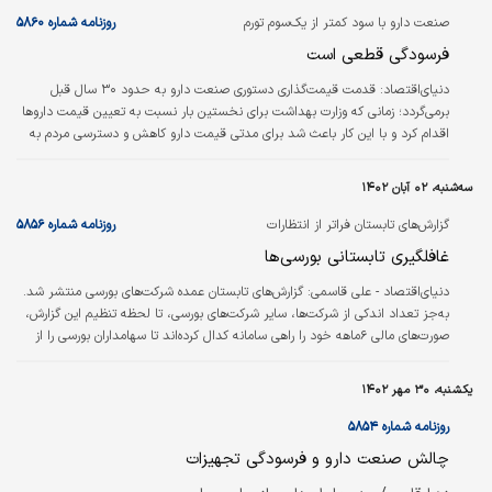
چشمگیری داشته است، تصریح کرد: در همین راستا تنها بیش از…
صنعت دارو‌ با سود کمتر از یک‌سوم تورم
روزنامه شماره ۵۸۶۰
فرسودگی قطعی است
دنیای‌اقتصاد:
قدمت قیمت‌گذاری دستوری صنعت دارو به حدود ۳۰ سال قبل
بر‌می‌گردد؛ زمانی که وزارت بهداشت برای نخستین بار نسبت به تعیین قیمت داروها
اقدام کرد و با این کار باعث شد برای مدتی قیمت دارو کاهش و دسترسی مردم به
دارو بهبود یابد. تصمیمی‌ که یک‌بار دیگر در سال ۹۷ تشدید و باعث شد به دلیل
عدم تناسب نرخ تورم با هزینه‌های تولید، سیر صعودی افزایش قیمت دارو آغاز شود.
سه‌شنبه، ۰۲ آبان ۱۴۰۲
گزارش‏‏‌های تابستان فراتر از انتظارات
روزنامه شماره ۵۸۵۶
غافلگیری تابستانی بورسی‏‏‌ها
دنیای‌اقتصاد - علی قاسمی:
گزارش‌‌‌های تابستان عمده شرکت‌های بورسی منتشر شد.
به‌جز تعداد اندکی از شرکت‌ها، سایر شرکت‌های بورسی، تا لحظه تنظیم این گزارش،
صورت‌های مالی ۶ماهه خود را راهی سامانه کدال کرده‌اند تا سهامداران بورسی را از
عملکرد خود در تابستان آگاه کنند. بررسی‌‌‌ها از صورت‌های مالی انتشاریافته نشان
می‌دهد که عمده گزارش‌‌‌های فصلی فراتر از انتظارات بوده‌‌‌اند.
یکشنبه، ۳۰ مهر ۱۴۰۲
روزنامه شماره ۵۸۵۴
چالش صنعت دارو و فرسودگی تجهیزات