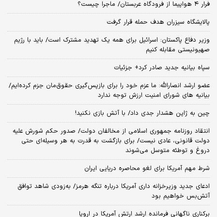
فرار ۴ هواپیما از فرودگاه عربستان/ ماجرا چیست؟
پالایشگاه سیزران هدف حمله قرار گرفت
وزیر دفاع پاکستان: اسرائیل برای همه یک تهدید مشترک است/ باید با رژیم
صهیونیستی مقابله کنیم
سپاه بیانیه جدید صادر کرد+ جزئیات
عضو ارشد انصارالله: ما عزم خود را برای بازپس‌گیری حقوق‌مان جزم کرده‌ایم/
بیانیه‌ های شورای امنیت ارزش توجه ندارد
چین به ژاپن هشدار جدی داد/ با آتش بازی نکنید!
انتقاد روزنامه جمهوری اسلامی از مخالفان دولت/ صدور حکم شورش علیه
دولت قانونی، عادی نیست/ برای بازگشت به قدرت به هر وسیله‌ای حتی
دروغ و توطئه متوسل می‌شوند
شرط مهم آمریکا برای لغو محاصره دریایی ایران
ادعای جدید وزیرخزانه داری آمریکا درباره تنگه هرمز/ به‌زودی شاهد توافق
آتش‌بس خواهیم بود
برکناری ناگهانی فرمانده ارشد ارتش آمریکا در اروپا