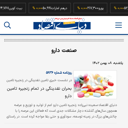
52,500,00
۰٫۰۰ %
یورو
217,300
۰٫۰۰ %
درهم امارات
50,991
۰٫۰۰ %
بیت کوین
صنعت دارو
یکشنبه، ۰۸ بهمن ۱۴۰۲
روزنامه شماره ۵۹۳۶
در نشست خبری تامین نقدینگی در زنجیره تامین
دارو مطرح شد
بحران نقدینگی در تمام زنجیره تامین
دارو
دنیای اقتصاد-سعیده نبی‌زاده:
زنجیره تامین دارو اعم از تولید و توزیع و عرضه
همچون سال‌های گذشته دچار مشکلات جدی است که فعالان این عرصه را با
چالش‌‌‌های بزرگ در زمینه توسعه، سودآوری و حتی بقا مواجه کرده است. در راستای
بررسی این مشکلات و هم‌‌‌اندیشی نشستی با عنوان «تامین نقدینگی در زنجیره تامین
دارو»، در محل سندیکای صاحبان صنایع داروهای انسانی ایران برگزار شد. در این