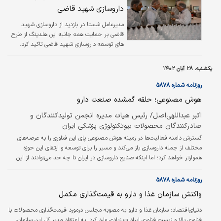
داروهای خارجی یا دست‏‏‌ساز و ترکیبات گیاهی و
داروسازی شهید قاضی
سنتی بودند، اما مرحوم دکتر عبیدی با تلاش برای
بومی‏‏‌سازی صنعت دارو در ایران، بنیان‌گذار یک
مدیرعامل شستا در بازدید از داروسازی شهید
حرکت کارآفرینانه و توسعه‏‏‌گرایانه در سطح اقتصاد
قاضی بر حمایت همه جانبه این هلدینگ از طرح
کشور و نیز برای دسترسی…
های توسعه داروسازی شهید قاضی تاکید کرد.
یکشنبه، ۲۸ آبان ۱۴۰۲
روزنامه شماره ۵۸۷۸
هوش مصنوعی؛ حلقه گمشده صنعت دارو
اکبر عبداللهی‌اصل/ رئیس هیات مدیره انجمن تولیدکنندگان و
صادرکنندگان محصولات بیوتکنولوژی پزشکی ایران
گسترش دامنه فعالیت‌ها در زمینه هوش مصنوعی پای این فناوری را به عرصه‌های
مختلف از جمله داروسازی باز می‌کند و مسیر را برای توسعه و ارتقای این حوزه
هموارتر خواهد کرد؛ اما اینکه صنایع داروسازی در ایران تا چه حد می‌توانند از این
فناوری بهره ببرند و برای آن برنامه داشته باشند، موضوع دیگری است. به‌طور‌کلی
جوامعی می‌توانند در حوزه کاربرد هوش مصنوعی در صنعت داروسازی داعیه داشته
روزنامه شماره ۵۸۷۸
باشند که در شرایط فعلی، در این صنایع زیرساخت‌ها و برنامه‌ریزی‌های خود را به
واکنش سازمان غذا و دارو به قیمت‌گذاری مکمل
شکل مطلوب اعمال کرده باشند.
دنیای‌اقتصاد:
سازمان غذا و دارو به مصوبه مجلس درمورد قیمت‌گذاری محصولات با
فناوری بالا و زیست فناوری ایرادات زیادی وارد کرد. به اعتقاد مدیر کل این سازمان،