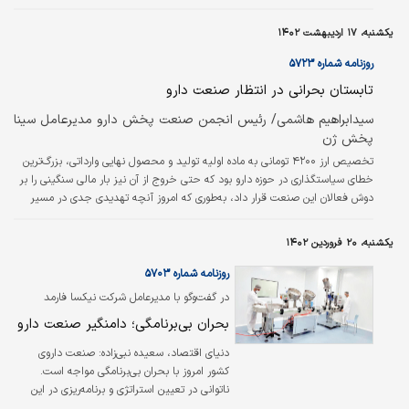
قرار داده است. اکنون این صنعت پس از حذف ارز دولتی با چالش‌های متعددی
روبه‌رو شده است.
یکشنبه، ۱۷ اردیبهشت ۱۴۰۲
روزنامه شماره ۵۷۲۳
تابستان بحرانی در انتظار صنعت دارو
سید‌ابراهیم هاشمی/ رئیس انجمن صنعت پخش دارو مدیرعامل سینا
پخش ژن
تخصیص ارز ۴۲۰۰ تومانی به ماده اولیه تولید و محصول نهایی وارداتی، بزرگ‌ترین
خطای سیاستگذاری در حوزه دارو بود که حتی خروج از آن نیز بار مالی سنگینی را بر
دوش فعالان این صنعت قرار داد، به‌طوری که امروز آنچه تهدیدی جدی در مسیر
داروسازان و شرکت‌های پخش محسوب می‌شود کمبود نقدینگی موثر و کافی است.
تغییر نرخ ارز از ۴۲۰۰ تومان به ۲۸۵۰۰ تومان و حتی فراتر از آن و قیمت‌های بازاری
یکشنبه، ۲۰ فروردین ۱۴۰۲
بالاتر از ۵۰‌هزار تومان باعث بروز شکاف جدی درآمد-هزینه برای فعالان این صنعت و
زنجیره آن شده، به‌طوری که درآمدها به عنوان تابعی…
روزنامه شماره ۵۷۰۳
در گفت‌وگو با مدیرعامل شرکت نیکسا فارمد
بحران بی‌برنامگی؛ دامنگیر صنعت دارو
دنیای اقتصاد، سعیده نبی‌زاده:
صنعت داروی
کشور امروز با بحران بی‌برنامگی مواجه است.
ناتوانی در تعیین استراتژی و برنامه‌ریزی در این
صنعت، شرایط نابسامانی را برای تولیدکنندگان