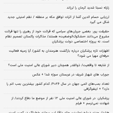
زلزله نسبتا شدید کرمان را لرزاند
ارزیابی حسام الدین آشنا از اثرات توافق مکه بر منطقه / نظم امنیتی جدید
شکل می گیرد
حقیقت پور: بعضی جریان‌های سیاسی که قرائت خود از رهبری را تنها قرائت
مشروع می‌دانند «مشکوک‌الوضعیت» هستند/ مذاکرات پاکستان تصمیم نظام
است، نه پروژه اختصاصی دولت پزشکیان
اظهارات تازه پزشکیان درباره بازگشت هنرمندان به کشور/ آیا زمینه فعالیت
حرفه‌ای مهیا می شود؟
از شایعه تا واقعیت/ ذوالقدر همچنان دبیر شورای ‌عالی امنیت ملی است؟
جوراب های شهباز شریف در عربستان سوژه شد! + عکس
تعداد بمب‌های اتمی جهان در سال ۲۰۲۶/ کدام کشور بیشترین بمب اتم را
دارد؟ + اینفوگرافی
پزشکیان: در شورای عالی امنیت ملی ۱۲ نفر از موضع ما دفاع کردند/ از
شهادت نمی‌ترسم + فیلم
هشدار جدی درباره نوشیدن چای داغ/ این بیماری خطرناک در کمین است