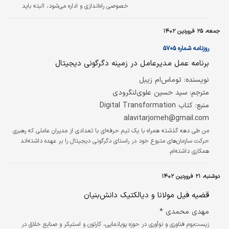
خصوصی راه‌‌‌اندازی و اداره می‌شود، البته باید
اذعان کرد که با وجود مواد معدنی، انرژی و نیروی
انسانی ارزان، تولید شیشه در ایران دارای مزیت
جمعه، ۲۵ فروردین ۱۴۰۲
شده است، مزیتی که باید آن را غنیمت شمرد و
موانعی برای آن ایجاد نکرد تا بتوان بازارهای منطقه
روزنامه شماره ۵۷۰۵
و حتی جهانی را به تصرف خود درآورد. در حال
برنامه عمل مدیرعامل در زمینه دگرگونی دیجیتال
حاضر تعداد ۶۵ واحد در مقیاس صنعتی و یکصد
واحد تولیدی در مقیاس متوسط و کوچک در
نویسنده: توماس‌ام زیبل
رشته‌های مختلف صنعت شیشه با حداکثر ظرفیت
مترجم: سید حسین علوی‌لنگرودی
اسمی خود مشغول به کار هستند که علاوه بر
منبع: کتاب Digital Transformation
تامین…
alavitarjomeh@gmail.com
من طی دهه گذشته همراه با یک تیم حرفه‌ای با تعدادی از مدیران عاملی که رهبری
حرکت سازمان‌های متبوع خود در راستای دگرگونی دیجیتال را بر عهده داشته‌‌‌اند
همکاری داشته‌ام.
دوشنبه، ۲۱ فروردین ۱۴۰۲
قضیه فیل مولانا و دیالکتیک دانش‌بنیان
مهدی محمدی *
زیست‌بوم فناوری و نوآوری در حوزه پویانمایی، کارتون و استیکر و صنایع خلاق در