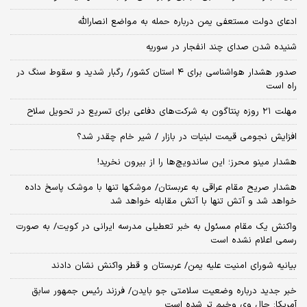
ادعای دولت مستعفی یمن درباره حمله به مواضع انصارالله
شنیده شدن صدای چند انفجار در سوریه
صدور هشدار هواشناسی برای ۴ استان کشور/ رگبار شدید و سقوط سنگ در
راه است
مهلت ۲۱ روزه پنتاگون به شرکت‌های دفاعی برای تسریع در تحویل سلاح
افزایش نجومی قیمت لبنیات در بازار / شیر خام چقدر شد؟
هشدار مینو محرز؛ این ساندویچ‌ها را از بیرون نخرید!
هشدار صریح مقام عراقی به عربستان/ موشکها تنها با موشک پاسخ داده
خواهد شد و آتش تنها با آتش مقابله خواهد شد
واکنش یک مقام مسئول به خبر تعطیلی مدرسه ایرانی در کویت/ به صورت
رسمی اعلام نشده است
بیانیه شورای امنیت علیه یمن/ عربستان و قطر واکنش نشان دادند
خبر جدید درباره وضعیت سلامتی جو بایدن/ فرزند رئیس جمهور سابق
آمریکا: حال وی وخیم تر شده است