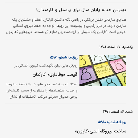
نفت ستاره خلیج فارس اظهار کرد: پالایشگاه ستاره خلیج فارس به عنوان بزرگ‌ترین
پالایشگاه کشور برای تامین نیروی انسانی شیفت چهارم و رفع کمبود نیروی انسانی
بهترین هدیه پایان سال برای پرسنل و کارمندان!
موردنیاز روزکار، از طریق آزمون استخدامی جذب نیرو می‌کند.
هدایای سازمانی نقش پررنگی در راضی نگه داشتن کارکنان، اعضا و مشتریان یک
سازمان دارند. در بازار رقابتی و پرسرعت این روزها، توجه به حفظ نیروی انسانی
حیاتی است. کارکنان یک سازمان از ارزشمندترین منابع آن هستند. نیروهایی که بدون
آن‌ها شرکت نمی‌تواند فعالیت‌ها را پیش ببرد و به موفقیت برسد. به همین دلیل
لازم است مدیریت منابع انسانی متوجه نرخ نگهداشت نیروی انسانی باشد و برای
یکشنبه، ۰۷ اسفند ۱۴۰۱
ارتقای آن برنامه‌ریزی کند.
روزنامه شماره ۵۶۸۱
رویکردهایی برای نگهداشت نیروی انسانی در
سازمان
قیمت «وفاداری» کارکنان
استاد مدرسه کسب‌وکار هاروارد، راه «حفظ ستاره‌ها
و جذب استعدادها» را متفاوت از مسیر کلیشه‌ای
برخی مدیران معرفی می‌کند. تحقیقات او نشان
می‌دهد واکنش مثبت کارفرما به مطالبه «دستمزد
بالا و انعطاف‌پذیری در ضوابط»، شرط لازم برای
شنبه، ۰۶ اسفند ۱۴۰۱
جلب رضایت نیروهای مفید شرکت است، نه شرط
کافی. او در یک گفت‌وگو، توضیح می‌دهد،
روزنامه شماره ۵۶۸۰
«وفاداری» کارکنان خریدنی نیست و به دو فاکتور
ساخت نیروگاه اتمی«کارون»
وابسته است.