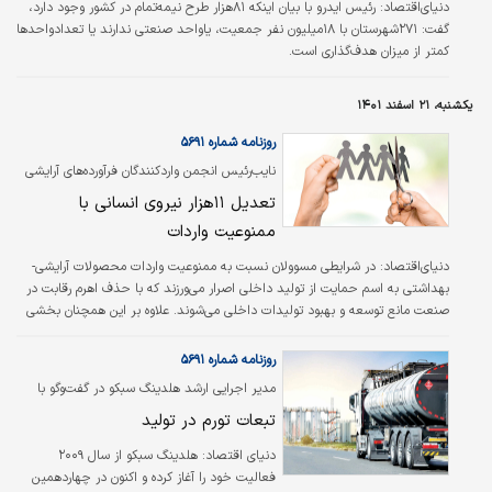
دنیای‌اقتصاد:
رئیس ایدرو با بیان اینکه ۸۱‌هزار طرح نیمه‌تمام در کشور وجود دارد،
گفت: ۲۷۱شهرستان با ۱۸‌میلیون نفر جمعیت، یا‌واحد صنعتی ندارند یا تعداد‌واحدها
کمتر از میزان هدف‌گذاری است.
یکشنبه، ۲۱ اسفند ۱۴۰۱
روزنامه شماره ۵۶۹۱
نایب‌رئیس انجمن واردکنندگان فرآورده‌های آرایشی
اعلام کرد
تعدیل ۱۱‌هزار نیروی انسانی با
ممنوعیت واردات
دنیای‌اقتصاد:
در شرایطی مسوولان نسبت به ممنوعیت واردات محصولات آرایشی-
بهداشتی به اسم حمایت از تولید داخلی اصرار می‌ورزند که با حذف اهرم رقابت در
صنعت مانع توسعه و بهبود تولیدات داخلی می‌شوند. علاوه بر این همچنان بخشی
از نیاز بازار به جای مبادی رسمی از طریق قاچاق وارد کشور می‌شود و این فقط دولت
است که از منافع اقتصادی واردات رسمی محروم می‌شود.
روزنامه شماره ۵۶۹۱
مدیر اجرایی ارشد هلدینگ سبکو در گفت‌وگو با
«دنیای‌اقتصاد» مطرح کرد
تبعات تورم در تولید
دنیای اقتصاد:
هلدینگ سبکو از سال ۲۰۰۹
فعالیت خود را آغاز کرده و اکنون در چهاردهمین