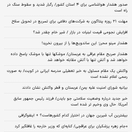
صدور هشدار هواشناسی برای ۴ استان کشور/ رگبار شدید و سقوط سنگ در
راه است
مهلت ۲۱ روزه پنتاگون به شرکت‌های دفاعی برای تسریع در تحویل سلاح
افزایش نجومی قیمت لبنیات در بازار / شیر خام چقدر شد؟
هشدار مینو محرز؛ این ساندویچ‌ها را از بیرون نخرید!
هشدار صریح مقام عراقی به عربستان/ موشکها تنها با موشک پاسخ داده
خواهد شد و آتش تنها با آتش مقابله خواهد شد
واکنش یک مقام مسئول به خبر تعطیلی مدرسه ایرانی در کویت/ به صورت
رسمی اعلام نشده است
بیانیه شورای امنیت علیه یمن/ عربستان و قطر واکنش نشان دادند
خبر جدید درباره وضعیت سلامتی جو بایدن/ فرزند رئیس جمهور سابق
آمریکا: حال وی وخیم تر شده است
بیشترین آب شیرین جهان در اختیار کدام کشورهاست؟ + اینفوگرافی
«جام زهر» پزشکیان برای عراقچی/ کنایه‌ای که وزیر خارجه را غافلگیر کرد