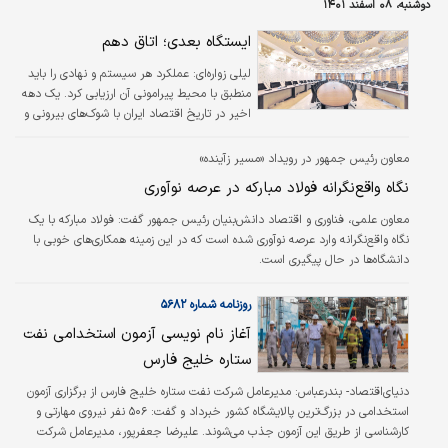
دوشنبه، ۰۸ اسفند ۱۴۰۱
ایستگاه بعدی؛ اتاق دهم
لیلی زواره‌ای:
عملکرد هر سیستم و نهادی را باید
منطبق با محیط پیرامونی آن ارزیابی کرد. یک دهه
اخیر در تاریخ اقتصاد ایران با شوک‌های بیرونی و
درونی فراوانی توام بوده است. دهه ۹۰ را می‌توان
دهه شوک‌های ارزی، دهه توقف رشد و در نیمه
معاون رئیس جمهور در رویداد «مسیر زآینده»
دوم، دهه تورم‌های پایدار بیش از ۳۰ درصد، دهه
نگاه واقع‌نگرانه فولاد مبارکه در عرصه نوآوری
خروج نیروی انسانی توانمند و دهه توقف
سرمایه‌گذاری دانست. انتظار از اتاق بازرگانی استان
معاون علمی، فناوری و اقتصاد دانش‌بنیان رئیس جمهور گفت: فولاد مبارکه با یک
در دوره نهم را هم باید با این چارچوب محیطی
نگاه واقع‌نگرانه وارد عرصه نوآوری شده است که در این زمینه همکاری‌های خوبی با
سازگار کرد. به‌عبارت‌دیگر باید بررسی کرد که اتاق
دانشگاه‌ها در حال پیگیری است.
اصفهان در گردنه سخت اقتصاد، شریک
سیاست‌گذاری فرآیند توسعه…
روزنامه شماره ۵۶۸۲
آغاز نام نویسی آزمون استخدامی نفت
ستاره خلیج فارس
دنیای‌اقتصاد- بندرعباس:
مدیرعامل شرکت نفت ستاره خلیج فارس از برگزاری آزمون
استخدامی در بزرگ‌ترین پالایشگاه کشور خبرداد و گفت: ۵۰۶ نفر نیروی مهارتی و
کارشناسی از طریق این آزمون جذب می‌شوند. علیرضا جعفرپور، مدیرعامل شرکت