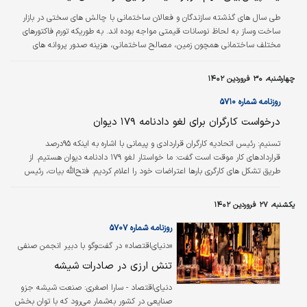
یک مجموعه کامل…
طی سال های گذشته سازندگان و فعالان ساختمانی با چالش های سختی در بازار
ساخت وساز به لحاظ نوسانات قیمتی مواجه بوده اند. به طوریکه تورم فاکتورهای
مختلف ساختمانی همچون زمین، مصالح ساختمانی، هزینه صدور پروانه های
ساختمانی، دستمزد نیروی انسانی و… منجر به افزایش قابل توجه هزینه های
ساخت وساز و قیمت نهایی فروش ساختمان شده است.
چهارشنبه، ۳۰ فروردین ۱۴۰۲
روزنامه شماره ۵۷۱۰
درخواست کارگران برای لغو دادنامه ۱۷۹ دیوان
تسنیم:
رئیس اتحادیه کارگران قراردادی و پیمانی با اشاره به اینکه ۹۵درصد
قراردادهای کار موقت است گفت: ما خواستار لغو ۱۷۹ دادنامه دیوان هستیم. از
طریق تشکل های کارگری بارها اعتراضات خود را اعلام کردیم. فتح‌الله بیات، رئیس
اتحادیه کارگران قراردادی و پیمانی، با اشاره به اینکه متاسفانه این روزها انعقاد
قرارداد موقت با افرادی که قرارداد کارشان دائم است افزایش یافته است گفت: در
یکشنبه، ۲۷ فروردین ۱۴۰۲
واقع ساماندهی بخشی از مشکلات حوزه کاری و قراردادی نیروی کار در راستای
قراردادهای کوتاه مدت و موقت با اقداماتی نظیر لغو دادنامه ۱۷۹…
روزنامه شماره ۵۷۰۷
«دنیای‌اقتصاد» در گفت‌وگو با دبیر انجمن صنفی
صنعت شیشه بررسی کرد
تنش ارزی در صادرات شیشه
دنیای‌اقتصاد - سارا اصغری:
صنعت شیشه جزو
صنایعی در کشور به‌‌‌شمار می‌رود که با توان بخش