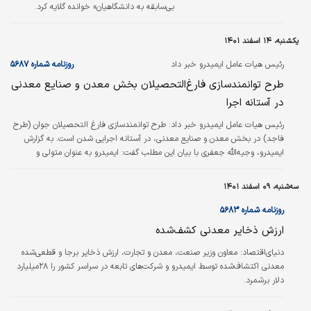
بی‌سابقه به دانشگاهیان» خوانده گلایه کرد.
یکشنبه، ۱۴ اسفند ۱۴۰۱
رئیس هیات عامل ایمیدرو خبر داد
روزنامه شماره ۵۶۸۷
طرح توانمندسازی فارغ‌التحصیلان بخش معدن و صنایع معدنی
در آستانه اجرا
رئیس هیات عامل ایمیدرو خبر داد: طرح توانمند‌سازی فارغ التحصیلان جوان (طرح
فاجد) در بخش معدن و صنایع معدنی، در آستانه اجرایی شدن است. به گزارش
ایمیدرو، وجیه‌الله جعفری با بیان این مطلب گفت: ایمیدرو به عنوان متولی و
تسهیل‌‌‌گر توسعه زنجیره بخش معدن و صنایع معدنی، با همکاری سازمان نظام
مهندسی معدن ایران، در نظــر دارد با هدف توانمنـد‌سازی این بخـش و تامین نیروی
سه‌شنبه، ۰۹ اسفند ۱۴۰۱
انسانی متخصص و مجرب موردنیاز، اقدام به اجرای طرح فاجد کند. وی افزود: این
طرح، با برگزاری دوره‌های کارورزی و درنتیجه، کارآمدترکردن تحصیلات…
روزنامه شماره ۵۶۸۳
ارزش ذخایر معدنی کشف‌شده
دنیای‌اقتصاد: معاون وزیر صنعت، معدن و تجارت، ارزش ذخایر برجا و قطعی‌شده
معدنی اکتشاف‌شده توسط ایمیدرو و شرکت‌های تابعه در سراسر کشور را ۲۸میلیارد
دلار برشمرد.