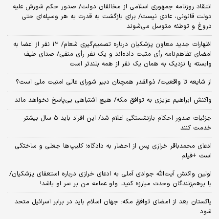
انتقاد روزنامه جمهوری اسلامی از مخالفان دولت/ صدور حکم شورش علیه
دولت قانونی، عادی نیست/ برای بازگشت به قدرت به هر وسیله‌ای حتی
دروغ و توطئه متوسل می‌شوند
اظهارات جدید معاون پزشکیان درباره تصمیم‌گیری شعام/ ۱۲ نفر از اعضا به
امضای تفاهم‌نامه رأی مثبت داده‌اند و یک نفر رأی منفی/ صدای طیف
وابسته یا نزدیک به همان یک نفر از همه بلندتر است
از شایعه تا واقعیت/ ذوالقدر همچنان دبیر شورای ‌عالی امنیت ملی است؟
واکنش ابراهیم عزیزی به توافق مکه/ هیچ اشتباهی بی‌پاسخ نخواهد ماند
جزئیات صدور احکام بازنشستگی اعلام شد/ این افراد باید ۵ سال بیشتر
خدمت کنند
ادعای محمدباقر خرازی پس از احضار به دادگاه؛ کلیپ‌ها جعلی و ساختگی
است +فیلم
اولین واکنش آیت‌الله جوادی آملی به ادعای خرازی درباره استعفای پزشکیان/
با برهم‌زنندگان وحدت مبارزه کنید، ولو عمامه من بر سر او باشد!
پاکستان بعد از امضای توافق مکه: جهان اسلام باید در برابر اسرائیل متحد
شود