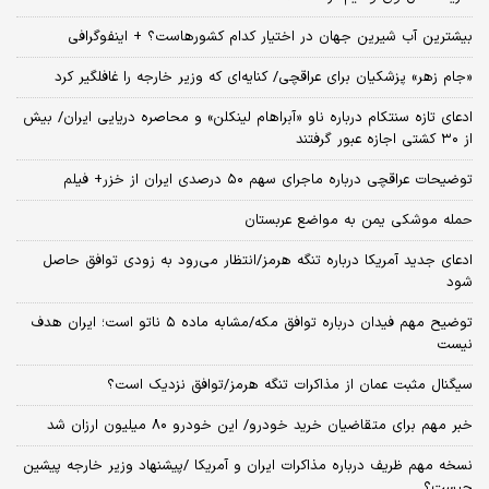
بیشترین آب شیرین جهان در اختیار کدام کشورهاست؟ + اینفوگرافی
«جام زهر» پزشکیان برای عراقچی/ کنایه‌ای که وزیر خارجه را غافلگیر کرد
ادعای تازه سنتکام درباره ناو «آبراهام لینکلن» و محاصره دریایی ایران/ بیش
از ۳۰ کشتی اجازه عبور گرفتند
توضیحات عراقچی درباره ماجرای سهم ۵۰ درصدی ایران از خزر+ فیلم
حمله موشکی یمن به مواضع عربستان
ادعای جدید آمریکا درباره تنگه هرمز/انتظار می‌رود به زودی توافق حاصل
شود
توضیح مهم فیدان درباره توافق مکه/مشابه ماده ۵ ناتو است؛ ایران هدف
نیست
سیگنال‌ مثبت عمان از مذاکرات تنگه هرمز/توافق نزدیک است؟
خبر مهم برای متقاضیان خرید خودرو/ این خودرو ۸۰ میلیون ارزان شد
نسخه‌ مهم ظریف درباره مذاکرات ایران و آمریکا /پیشنهاد وزیر خارجه پیشین
چیست؟