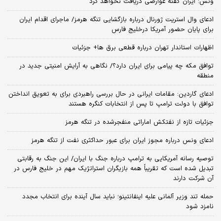
ونس: ایران گفته عوارضی دریافت نخواهد کرد
ادعای وال استریت ژورنال درباره بازگشایی تنگه هرمز/ ماجرای اقدام ایران
برای پایان حضور آمریکا درخلیج فارس
اظهارات استاندار تهران درباره قطعی برق ها+ جزئیات
توافق مکه چه پیامی برای ایران دارد؟/ نگاهی به آرایش امنیتی جدید در
منطقه
ادعای گاردین: مقامات ایرانی در حال بررسی راهبردی برای به تعویق انداختن
توافق با دولت ترامپ تا پس از انتخابات کنگره هستند
جزئیات تازه از نفتکش اماراتی منفجرشده در تنگه هرمز
ادعای ونس درباره مجوز ایران برای عبور حداکثری نفت از تنگه هرمز
توصیه رسانه آمریکایی به ترامپ درباره جنگ با ایران/ این جنگ به رقابتی
تبدیل شده است که تقریباً همه بازیگران استراتژیک مهم در خلیج فارس در
آن شرکت دارند
حمله تند وزیر آلمانی علیه اینفانتینو؛ نباید سال آینده برای انتخاب مجدد
نامزد شود