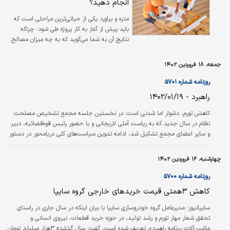
انجام دهید؟
متره و براورد یکی از حیاتی‌ترین مراحلی است که
باید پیش از آغاز به کار پروژه طی شود؛ چراکه
نتایج آن به شما می‌گوید که به چه میزان مصالح
و نیروی انسانی برای آغاز کار نیاز دارید و از
آنجایی‌که پارامترهای مؤثر در آن قابل‌تغییر است،
جمعه، ۱۸ فروردین ۱۴۰۲
می‌توانید با تغییر روش‌های ساخت‌وساز یا نوع
مصالح موردنیاز، هزینه‌های پروژه خود را به‌صورت
روزنامه شماره ۵۷۰۱
اصولی کاهش دهید.
راهبرد - ۱۴۰۲/۰۱/۱۹
کاهش تورم، دشوار اما شدنی است: در نخستین جلسه مجمع تشخیص مصلحت
نظام در سال جدید که به ریاست آملی لاریجانی و با حضور رئیس قوه‌قضائیه، دبیر
و سایر اعضای مجمع تشکیل شد، ادامه تدوین سیاست‌های کلی دریامحور در دستور
کار قرار گرفت. آیت‌الله آملی لاریجانی دراین نشست گفت: ما مطمئن هستیم که قوای
مختلف و مسوولان برای تحقق این منویات تلاش دارند و ان‌شاءالله خداوند هم کمک
چهارشنبه، ۱۶ فروردین ۱۴۰۲
خواهد کرد تا کاهش تورم با وجود دشوار بودن، محقق شود. مجموعه سرمایه‌ها و
امکانات غنی موجود در کشور و نیروی انسانی متخصص و جامعه جوان و…
روزنامه شماره ۵۷۰۰
کاهش ۳همتی قیمت خریدهای خارجی گروه سایپا
سایپانیوز:
مدیرعامل گروه خودروسازی سایپا با بیان اینکه در سال جاری در راستای
تحقق شعار مهار تورم و رشد تولید، در حوزه خرید قطعات، نیروی انسانی و
ماشین‌آلات برنامه راهبردی تعریف شده است، گفت: سال گذشته ۳هزار میلیارد تومان