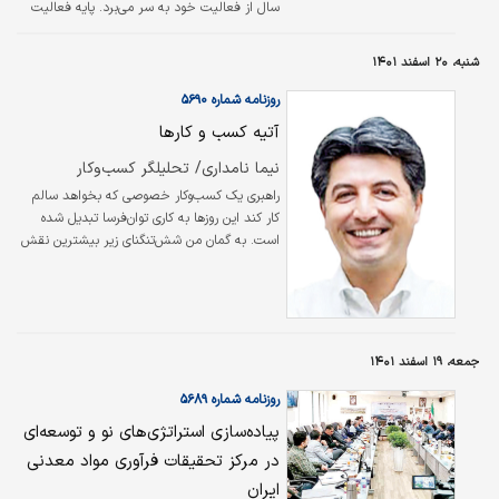
سال از فعالیت خود به سر می‌برد. پایه فعالیت
این مجموعه با تولید و صادرات قیر شروع شده
است. با گذشت این سالیان، کسب تجارب و به
شنبه، ۲۰ اسفند ۱۴۰۱
کارگیری دانش تخصصی و نیروی انسانی
متخصص، به طور روزافزون شرایط رشد و پیشرفت
روزنامه شماره ۵۶۹۰
در این مجموعه قیری فراهم شد که درحال حاضر
آتیه کسب و کارها
یکی از برندهای خوشنام خاورمیانه و بازار جهانی
است. لازم بود برای تکمیل زنجیره ارزش و توالی
نیما نامداری/ تحلیلگر کسب‌وکار
فعالیت، شرکت‌های متنوعی تاسیس و عملیاتی
راهبری یک کسب‌وکار خصوصی که بخواهد سالم
شود که بتواند از تامین مواد اولیه گرفته تا
کار کند این روزها به کاری توان‌‌‌فرسا تبدیل شده
حمل‌ونقل،…
است. به گمان من شش‌تنگنای زیر بیشترین نقش
را در این شرایط سخت دارند:
جمعه، ۱۹ اسفند ۱۴۰۱
روزنامه شماره ۵۶۸۹
پیاده‌سازی استراتژی‌های نو و توسعه‌ای
در مرکز تحقیقات فرآوری مواد معدنی
ایران