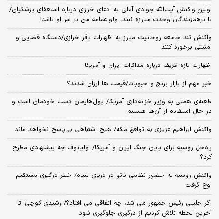
اولین واکنش آیت‌الله جوادی آملی به ادعای خرازی درباره استعفای پزشکیان/
با برهم‌زنندگان وحدت مبارزه کنید، ولو عمامه من بر سر او باشد!
واکنش تند جامعه روحانیت مبارز به اظهارات باقر خرازی/دستگاه قضایی و
امنیتی برخورد کنند
اظهارات تازه ظریف درباره مذاکرات ایران و آمریکا
خبر مهم از بازار برنج و حبوبات/قیمت ها ارزان شدند؟
طعنه‌ی‌ همتی به وزیر خزانه‌داری آمریکا/ پول‌هایمان دست خودمان است و
در حال استفاده از آن‌ها هستیم
واکنش ابراهیم عزیزی به توافق مکه/ هیچ اشتباهی بی‌پاسخ نخواهد ماند
راه‌حل روسیه برای پایان جنگ ایران و آمریکا/ اولیانوف چه پیشنهادی مطرح
کرد؟
واکنش روسیه به حضور نظامی ناتو در دریای سیاه/ خطر درگیری مستقیم
اوج گرفت
اگر جلیلی رئیس جمهور می شد، چه اتفاقی می افتاد؟/ رشیدی کوچی: تا
آخرین لحظه تلاش کردیم از درگیری جلوگیری شود