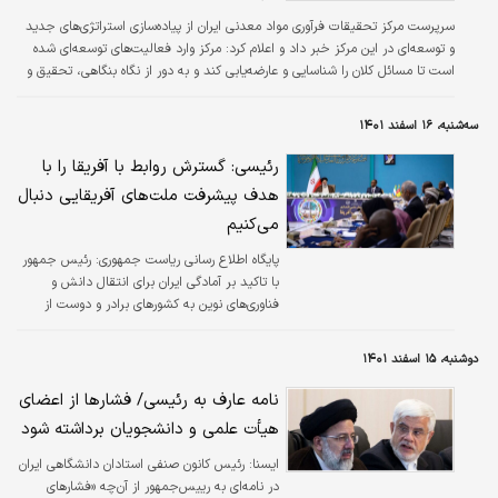
سرپرست مرکز تحقیقات فرآوری مواد معدنی ایران از پیاده‌سازی استراتژی‌های جدید
و توسعه‌ای در این مرکز خبر داد و اعلام کرد: مرکز وارد فعالیت‌های توسعه‌ای شده
است تا مسائل کلان را شناسایی و عارضه‌یابی کند و به دور از نگاه بنگاهی، تحقیق و
توسعه در شرکت‌ها و صنایع معدنی را رقم بزند.
سه‌شنبه، ۱۶ اسفند ۱۴۰۱
رئیسی: گسترش روابط با آفریقا را با
هدف پیشرفت ملت‌های آفریقایی دنبال
می‌کنیم
پایگاه اطلاع رسانی ریاست جمهوری:
رئیس جمهور
با تاکید بر آمادگی ایران برای انتقال دانش و
فناوری‌های نوین به کشورهای برادر و دوست از
جمله کشورهای آفریقایی، برنامه‌ریزی برای تسهیل
فعالیت و مشارکت بخش خصوصی ایران و این
دوشنبه، ۱۵ اسفند ۱۴۰۱
کشورها، از جمله حذف مقررات و تعرفه‌های دست
و پاگیر و ناکارآمد را ضروری عنوان کرد.
نامه عارف به رئیسی/ فشارها از اعضای
هیأت علمی و دانشجویان برداشته شود
ايسنا:
رئیس کانون صنفی استادان دانشگاهی ایران
در نامه‌ای به رییس‌جمهور از آن‌چه «فشارهای