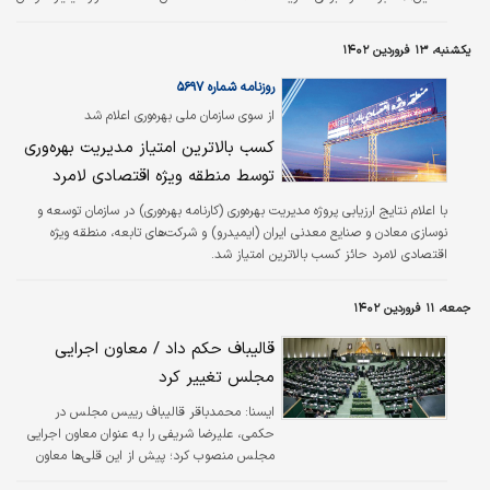
کاهش قیمت خریدهای خارجی داشته‌ایم و همچنین تامین لوازم یدکی در دوره
گارانتی سال ۱۴۰۱ به جهت ارتقای کیفیت محصولات نسبت به سال پیش از آن ۹/
یکشنبه، ۱۳ فروردین ۱۴۰۲
۶۵درصد بهبود یافته است. محمدعلی تیموری در جمع مدیران گروه خودروسازی
سایپا، با بیان اینکه اولین برنامه‌ای که ضرورت دارد به صورت جدی در سال جدید به
روزنامه شماره ۵۶۹۷
آن…
از سوی سازمان ملی بهره‌وری اعلام شد
کسب بالاترین امتیاز مدیریت بهره‌وری
توسط منطقه ویژه اقتصادی لامرد
با اعلام نتایج ارزیابی پروژه مدیریت بهره‌‌‌وری (کارنامه بهره‌‌‌وری) در سازمان توسعه و
نوسازی معادن و صنایع معدنی ایران (ایمیدرو) و شرکت‌های تابعه، منطقه ویژه
اقتصادی لامرد حائز کسب بالاترین امتیاز شد.
جمعه، ۱۱ فروردین ۱۴۰۲
قالیباف حکم داد / معاون اجرایی
مجلس تغییر کرد
ايسنا:
محمدباقر قالیباف رییس مجلس در
حکمی، علیرضا شریفی را به عنوان معاون اجرایی
مجلس منصوب کرد؛ پیش از این قلی‌ها معاون
اجرایی و شریفی جانشین حوزه ریاست مجلس