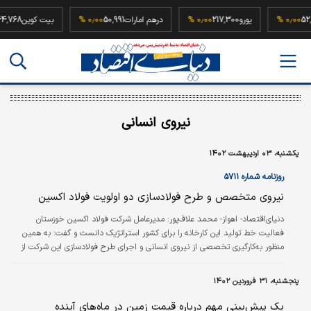
52,500,00
۰٫۰۰ %
یورو
217,300
۰٫۰۰ %
درهم امارات
50,991
۰٫۰۰ %
بیت کوین
نیروی انسانی
یکشنبه، ۰۳ اردیبهشت ۱۴۰۲
روزنامه شماره ۵۷۱۱
نیروی متخصص و طرح فولاد‌سازی دو اولویت فولاد اکسین
دنیای‌اقتصاد- اهواز- محمد علاف‌پور:
مدیرعامل شرکت فولاد اکسین خوزستان
فعالیت خط تولید این کارخانه را برای کشور استراتژیک دانست و گفت: به همین
منظور به‌کارگیری تخصصی از نیروی انسانی و اجرای طرح فولادسازی این شرکت از
اولویت بسیار زیادی برخوردار است. علی محمدی اظهار کرد: این شرکت با تکنولوژی
به‌روز در زمینه نورد ورق‌های فولادی عریض، توان تولید محصولاتی را داراست که
پنجشنبه، ۳۱ فروردین ۱۴۰۲
پیش‌تر به صورت واردات برای مصارف صنایع داخلی مورد استفاده قرار می‌گرفت. وی
ادامه داد: طرح احداث کارخانه تولید ورق‌‌‌های عریض فولادی استحکام بالا به صورت
یک پیش‌بینی مهم درباره قیمت زمین در ماه‌های آینده