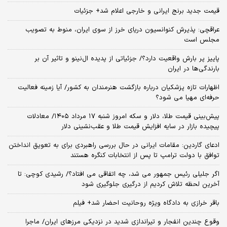
قیمت جدید برنج ایرانی و خارجی اعلام شد+ جزئیات
عراقچی: پذیرش کنوانسیون دریای خرز از سوی ایران، منوط به تصویب
مجلس است
پاییز پر بارش واقعیت دارد؟/ جزئیاتی از پدیده ال‌نینو و تاثیر آن بر
بارندگی‌ها در ایران
اظهارات تازه پزشکیان درباره بازگشت هنرمندان به کشور/ آیا زمینه فعالیت
حرفه‌ای مهیا می شود؟
پیش‌بینی قیمت طلا، دلار و سکه امروز شنبه ۱۷ مرداد ۱۴۰۵/ معادلات
پیچیده بازار در سایه افزایش قیمت طلا و عقب‌نشینی دلار
ادعای گاردین: مقامات ایرانی در حال بررسی راهبردی برای به تعویق انداختن
توافق با دولت ترامپ تا پس از انتخابات کنگره هستند
اگر جلیلی رئیس جمهور می شد، چه اتفاقی می افتاد؟/ رشیدی کوچی: تا
آخرین لحظه تلاش کردیم از درگیری جلوگیری شود
باقر خرازی به دادگاه ویژه روحانیت احضار شد+ فیلم
وقوع چندین انفجار و تیراندازی شدید در نزدیکی مرز‌های ایران/ ماجرا