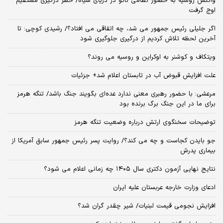
واکنش روسیه به حضور نظامی ناتو در دریای سیاه/ خطر درگیری مستقیم
اوج گرفت
اگر جلیلی رئیس جمهور می شد، چه اتفاقی می افتاد؟/ رشیدی کوچی: تا
آخرین لحظه تلاش کردیم از درگیری جلوگیری شود
ویتکاف و کوشنر به اوکراین و روسیه می روند؟
علت افزایش قبوض آب در تابستان اعلام شد+ جزئیات
مرعشی: با حضور رهبری معنی ندارد عده‌ای بگویند جنگ باشد/ تنگه هرمز
برای ما در این جنگ برگ برنده بود
توضیحات سخنگوی ارتش درباره وضعیت تنگه هرمز
جو بایدن کجاست و چه می کند؟/ روایت پسر رئیس جمهور سابق آمریکا از
بیماری پدرش
نتایج نهایی آزمون دکتری سال ۱۴۰۵ چه زمانی اعلام می شود؟
ادعای وزارت خارجه عربستان علیه ایران
افزایش نجومی قیمت لبنیات/ شیر چقدر گران شد؟