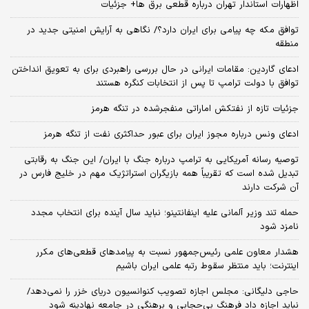
اظهارات استاندار تهران درباره قطعی برق ها+ جزئیات
توافق مکه چه پیامی برای ایران دارد؟/ نگاهی به آرایش امنیتی جدید در
منطقه
ادعای گاردین: مقامات ایرانی در حال بررسی راهبردی برای به تعویق انداختن
توافق با دولت ترامپ تا پس از انتخابات کنگره هستند
جزئیات تازه از نفتکش اماراتی منفجرشده در تنگه هرمز
ادعای ونس درباره مجوز ایران برای عبور حداکثری نفت از تنگه هرمز
توصیه رسانه آمریکایی به ترامپ درباره جنگ با ایران/ این جنگ به رقابتی
تبدیل شده است که تقریباً همه بازیگران استراتژیک مهم در خلیج فارس در
آن شرکت دارند
حمله تند وزیر آلمانی علیه اینفانتینو؛ نباید سال آینده برای انتخاب مجدد
نامزد شود
هشدار معاون علمی رئیس‌جمهور نسبت به پیامدهای قطعی‌های مکرر
اینترنت؛ باید منتظر سقوط رتبه علمی ایران باشیم
حاجی دلیگانی: مجلس اجازه تصویب کنوانسیون دریای خزر را نمی‌دهد/
نباید اجازه داد فرهنگ بی‌حجابی و برهنگی در جامعه نهادینه شود