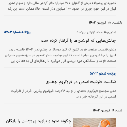
کشورهای پیشرفته بیش از ۲‌هزارو ۷۰۰ میلیارد دلار گردش مالی دارد و سهم کشور
ایران در این حوزه چیزی در حدود ۱۰۰ میلیون دلار است؛ حالا ممکن است این رقم
کمی بالا و پایین داشته باشد اما در مقابل حجم تجارت جهانی آن خیلی بودونبودش
فرقی نمی‌کند، آن‌هم وقتی بخش عمده آن، سهم تعداد کمی از شرکت‌های بزرگ
یکشنبه، ۲۰ فروردین ۱۴۰۲
فعال در این حوزه است که با توجه به نیروی انسانی مستعد و خلاق و پیشینه
میراثی و تمدنی آن اصلا مناسب کشور ایران نیست.
«دنیای‌اقتصاد» گزارش می‌دهد
روزنامه شماره ۵۷۰۳
چالش‌هایی که فولادی‌ها را گرفتار کرده است
دنیای‌اقتصاد:
صنعت فولاد کشور که تنها دوسال با چشم‌انداز ۱۴۰۴ فاصله دارد،
امروز با چالش‌هایی مواجه است که این موضوعات در ۶محور در سیزدهمین همایش
صنعت فولاد و سنگ‌آهن مورد بررسی قرار می‌گیرد تا راهکارهای آن به فعالان این
زنجیره و دولت ارائه شود. به گزارش «دنیای‌اقتصاد»، میزان ذخایر سنگ‌آهن کشور در
کنار منابع گازی و همچنین نیروی انسانی در اختیار باعث شد تا چشم‌انداز تولید
روزنامه شماره ۵۷۰۳
۵۵میلیون تن فولاد برای سال ۱۴۰۴ هدف‌گذاری شود؛ هدفی که تا تحقق آن تنها
شکست ظرفیت اسمی در فروکروم جغتای
دوسال زمان باقی مانده است. اما در سال‌های اخیر، صنعت فولاد کشور با…
مدیر مجتمع فروکروم جغتای از تولید ۱۶‌درصد فروکروم پرکربن، فراتر از ظرفیت
اسمی در این کارخانه خبر داد.
شنبه، ۱۹ فروردین ۱۴۰۲
چگونه متره و براورد پروژه‌تان را رایگان