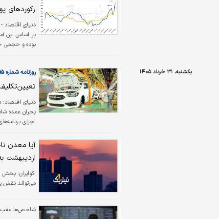
مهم‌ترین عوامل 
رکوردهای پولی 
دنیای اقتصاد
قبل تجربه کرده
یکشنبه، ۳۱ خرداد ۱۴۰۵
روزنامه شماره ۶۵۹۵
خردادماه و اسفندماه سال۱۴۰۴ و ل
تعیین‌تکلیف ۶۰ شرکت تابعه سا
بحران عمده شام
بازار عرضه خواه
اردیبهشت به
اکوایران:
بخش معد
می‌تواند نقش پر
شاخص‌ها عقب ن