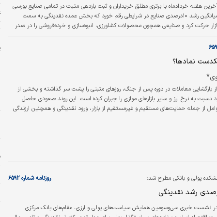
خرین هفته خردادماه با برتری مطلق خریداران و ثبت بازدهی مثبت در تمامی صنایع بورسی
ع
به پایان رسید. میانگین رشد ۱۰درصدی صنایع در شرایطی رقم خورد که بخش عمده نقدینگی به سمت
بازار حرکت کرد و صنایعی همچون محصولات کشاورزی، انبوه‌سازی و خرده‌فروشی را در صدر
ت
نشاند. در سوی مقابل، برخی صنایع بزرگ و کالایی از جمله آهن و فولاد، با وجود حفظ
 رالی پرقدرت بازار عقب ماندند.
کدست نمادها؟
وی*
از بازگشایی معاملات در دوره پس از جنگ، روزهای مثبتی را پشت سر گذاشته و بخشی از
و
 نسبت به نرخ ارز و سایر بازارهای موازی را جبران کرده است. این روند صعودی حاصل
ا
امل از جمله حمایت‌های مستقیم و غیرمستقیم از بازار، ورود نقدینگی و همچنین ارزندگی
ایسه با سایر دارایی‌ها بوده است. با این حال، نمی‌توان انتظار داشت که بازار همواره در یک
ا
یجانی حرکت کند؛ همان‌طور که روزهای مثبت بخشی از ذات بازار هستند، دوره‌های اصلاح
ن
ه
ف
ب
کده پولی و بانکی مطرح شد؛
روزنامه شماره ۶۵۹۲
ش
ر نشست خبری سی‌وسومین همایش سیاست‌های پولی و ارزی، مقام‌های بانک مرکزی
ح