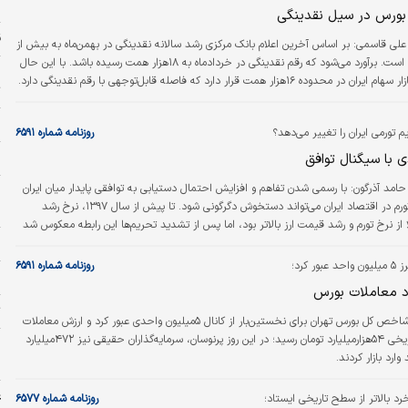
گرفته و صندوق‌های اهرمی توانسته‌اند با…
ا
بورس در سیل نقدینگی
ق
 علی قاسمی:
بر اساس آخرین اعلام بانک مرکزی رشد سالانه نقدینگی در بهمن‌ماه به بیش از
۴۷درصد رسیده است. برآورد می‌شود که رقم نقدینگی در خردادماه به ۱۸هزار همت رسیده باشد. با این حال
و
همچنان ارزش بازار سهام ایران در محدوده ۱۶هزار همت قرار دارد که فاصله قابل‌توجهی با رقم نقدینگی دارد.
ت
ت که به‌دلیل ریسک‌های موجود در اقتصاد ایران نسبت ارزش بازار سهام به نقدینگی،
ی با جهش پولی، در سطحی پایین و ناپایدار نوسان می‌کند؛ پدیده‌ای که بیش از آنکه
بر
م تورمی ایران را تغییر می‌دهد؟
روزنامه شماره ۶۵۹۱
م را روایت کند، بازتابی از…
 با سیگنال توافق
ب
حامد آذرگون:
با رسمی شدن تفاهم و افزایش احتمال دستیابی به توافقی پایدار میان ایران
پ
و آمریکا، آینده تورم در اقتصاد ایران می‌تواند دستخوش دگرگونی شود. تا پیش از سال ۱۳۹۷، نرخ رشد
خ
از نرخ تورم و رشد قیمت ارز بالاتر بود، اما پس از تشدید تحریم‌ها این رابطه معکوس شد
 تورم از رشد نقدینگی پیشی گرفت. این تحول نشان می‌دهد که در سال‌های اخیر، انتظارات
ج
‌تری در شکل‌دهی به تورم و نرخ ارز پیدا کرده‌اند؛ هرچند نقدینگی همچنان یکی از عوامل
 کرد؛
روزنامه شماره ۶۵۹۱
ر
مار می‌رود.
 معاملات بورس
ت
شاخص کل بورس تهران برای نخستین‌بار از کانال ۵‌میلیون واحدی عبور کرد و ارزش معاملات
خرد به رکورد تاریخی ۵۴هزار‌میلیارد تومان رسید؛ در این روز پرنوسان، سرمایه‌گذاران حقیقی نیز ۴۷۲‌میلیارد
ا
ارد بازار کردند.
ا
ع
د بالاتر از سطح تاریخی ایستاد؛
روزنامه شماره ۶۵۷۷