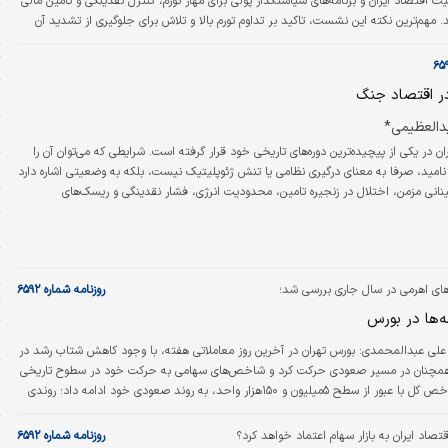
 اقتصاد ایران و برنامه‌های سیاستگذار پولی برای مهار تورم، کنترل نقدینگی و تامین مالی
ند. مهم‌ترین نکته این نشست، تاکید بر تداوم تورم بالا و تلاش برای جلوگیری از تشدید آن
ا
بود. بر اساس اعلام وحید ماجد، معاون سیاستگذاری پولی بانک مرکزی، نرخ تورم ۱۲ماهه در پایان
ت
در اقتصاد جنگ
ن
العظیمی*
ا
ن در یکی از پیچیده‌ترین دوره‌های تاریخی خود قرار گرفته است. شرایطی که می‌توان آن را
ه
امید، صرفا به معنای درگیری نظامی یا تنش ژئوپلیتیک نیست، بلکه به وضعیتی اشاره دارد
ت
ینانی مزمن، اختلال در زنجیره تامین، محدودیت انرژی، فشار نقدینگی و ریسک‌های
‌ بر تصمیم‌گیری صنعتی سایه می‌اندازند. در چنین شرایطی، بسیاری از الگوهای سنتی
پ
ارآیی خود را از دست می‌دهند.
و
ای اهرمی در سال جاری بررسی شد؛
روزنامه شماره ۶۵۹۲
ت
‌ها در بورس
و
 علی عبدالمحمدی:
بورس تهران در آخرین روز معاملاتی هفته، با وجود کاهش شتاب رشد در
 همچنان در مسیر صعودی حرکت کرد و شاخص‌های سهامی به حرکت خود در سطوح تاریخی
م
ادامه دادند. شاخص کل با عبور از سطح ۵‌میلیون و ۱۵۰هزار واحد، به روند صعودی خود ادامه داد؛ روندی
م
اخیر تحت‌تاثیر افزایش ورود نقدینگی، بهبود انتظارات سرمایه‌گذاران و رشد تقاضا در
ای بزرگ بازار تقویت شده است. در این میان، عملکرد ابزارهای سرمایه‌گذاری غیرمستقیم نیز
ا
قتصاد ایران به بازار سهام ‌اعتماد خواهد کرد؟
روزنامه شماره ۶۵۹۲