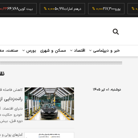
52,
۰٫۰۰ %
یورو
217,300
۰٫۰۰ %
درهم امارات
50,991
۰٫۰۰ %
بیت کوین
4,768
خبر و دیپلماسی
اقتصاد
مسکن و شهری
بورس
صنعت، مع
نق
دوشنبه، ۰۱ تیر ۱۴۰۵
کاهش فاصله قیم
رانت‌زدایی 
دنیای اقتصاد:
آ
و کاهش فاصله می
آمارهای پولی و 