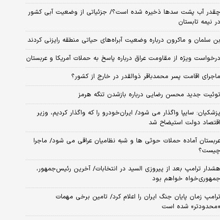
قدر آب پشت سدها ذخیره شده است؟/ جزئیاتی از وضعیت آبی کشور
ر نیمه تابستان
ن سلمان و ماکرون درباره وضعیت آبراه‌های حیاتی منطقه رایزنی کردند
رخواست ویژه از مقاومت عراق درباره پاسخ به حملات آمریکا و عربستان
اجرای اقامت پسر محمدباقر ذوالقدر در خارج از کشور؟
وئیت جدید محسن رضایی درباره بازشدن تنگه هرمز
زشکیان: سایپا واگذار می شود/ ایران‌خودرو را که واگذار کردیم، وزیر
قتصاد دولت استیضاح شد
ربستان آماده حملات حوثی ها و شبه نظامیان عراقی می شود/ ماجرا
یست؟
شدار ترامپ بعد از پیروزی السید در انتخابات/ آخرین رئیس‌جمهور،
مهوری‌خواه خواهم بود
رامپ زمان پایان جنگ ایران را اعلام کرد/ تامین برخی مهمات
محدودتر» شده است