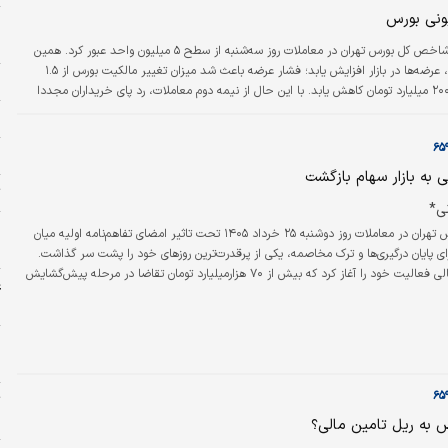
چ
د
دنیای اقتصاد: شاخص کل بورس تهران در معاملات روز سه‌شنبه از سطح ۵ میلیون واحد عبور کرد. همین
امر سبب شد تا، عرضه‌ها در بازار افزایش یابد؛ فشار عرضه باعث شد میزان تغییر مالکیت بورس از ۱.۵
ب
همت به منفی ۲۰۰ میلیارد تومان کاهش یابد. با این حال از نیمه دوم معاملات، رد پای خریداران مجددا
ار تقاضا موجب شد تراز پول حقیقی بورس به سطح مثبت بازگردد.
د
م
 به بازار سهام بازگشت
ت
ی*
پ
شاخص کل بورس تهران در معاملات روز دوشنبه ۲۵ خرداد ۱۴۰۵ تحت تاثیر امضای تفاهم‌نامه اولیه میان
ا
برای پایان درگیری‌ها و ترک مخاصمه، یکی از پرقدرت‌ترین روزهای خود را پشت سر گذاشت.
بازار سهام در حالی فعالیت خود را آغاز کرد که بیش از ۷۰ هزار‌میلیارد تومان تقاضا در مرحله پیش‌گشایش
ع
ود و همین موضوع از همان دقایق ابتدایی معاملات، برتری مطلق خریداران را به نمایش
چ
ه
ج
ت
«
 به ریل تامین مالی؟