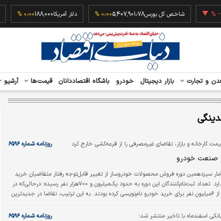
6
‎−۰٫۲۳ %
شاخص کل بورس
5,407,901.78
۰٫۰۰ %
دلار آمریکا
188,000
۰٫۰۰ %
دن و تجارت
بازار دیجیتال
خودرو
باشگاه اقتصاددانان
قیمت‌ها
آرشیو
دینگی
ت کارخانه و بازار، تقاضای غیرمصرفی را از قرعه‌کشی خارج کرد
روزنامه شماره ۶۵۹۶
از صنعت خودرو
مار سیزدهمین دوره فروش محصولات خودروساز از تغییر قابل‌توجه رفتار متقاضیان خرید
خودرو حکایت دارد. تعداد ثبت‌نام‌کنندگان این دوره به حدود یک‌میلیون و ۷۰۰هزار نفر رسیده؛ درحالی‌که در
دوره قبل، بیش از ۶‌میلیون نفر برای خرید خودرو نام‌نویسی کرده بودند. به این ترتیب، تقاضا در جدیدترین
طرح فروش حدود ۷۵درصد کاهش یافته است. این افت تقاضا همزمان با افزایش قیمت کارخانه‌ای خودرو
ان نرخ‌های کارخانه و بازار رخ داده است؛ موضوعی که به اعتقاد کارشناسان یکی از
بانکی اسفندماه با تاخیر منتشر شد؛
روزنامه شماره ۶۵۹۶