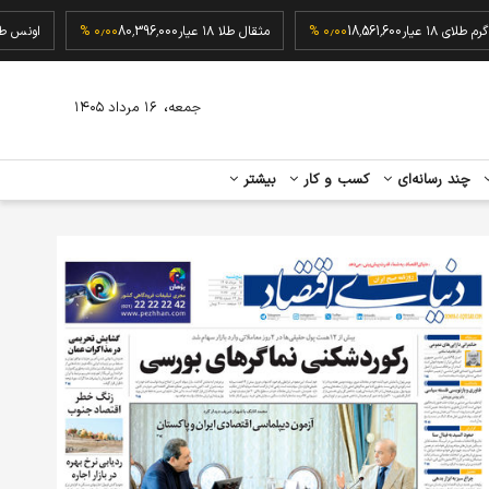
گرم طلای ۱۸ عیار
18,561,600
۰٫۰۰ %
مثقال طلا ۱۸ عیار
80,396,000
۰٫۰۰ %
ا
،
جمعه
۱۶ مرداد ۱۴۰۵
چند رسانه‌ای
کسب و کار
بیشتر