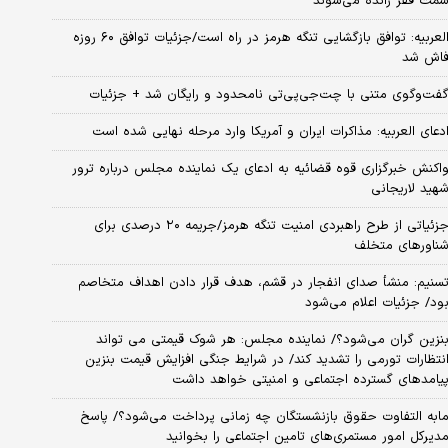
مت فقر رانده می‌شوند
العربیه: توافق بازگشایی تنگه هرمز در راه است/جزئیات توافق ۶۰ روزه
اش شد
فت‌وگوی متنی با چت‌جی‌پی‌تی نامحدود و رایگان شد + جزئیات
دعای العربیه: مذاکرات ایران و آمریکا وارد مرحله نهایی شده است
اکنش خبرگزاری قوه قضائیه به ادعای یک نماینده مجلس درباره ترور
هید لاریجانی
جزئیاتی از طرح راهبردی امنیت تنگه هرمز/جریمه ۲۰ درصدی برای
ناورهای متخلف
سنیم: منشأ صدای انفجار در قشم، هدف قرار دادن اهداف متخاصم
ود/ جزئیات اعلام می‌شود
نزین گران می‌شود؟/ نماینده مجلس: هر شوک قیمتی می تواند
نتظارات تورمی را تشدید کند/ در شرایط جنگی افزایش قیمت بنزین
یامدهای گسترده اجتماعی و امنیتی خواهد داشت
ابه التفاوت حقوق بازنشستگان چه زمانی پرداخت می‌شود؟/ پاسخ
دیرکل امور مستمری‌های تامین اجتماعی را بخوانید