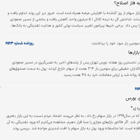
ه فاز اصلاح؟
و
ح
ازار سهام از روز گذشته با افزایش عرضه‌ همراه شده است. امروز نیز این روند تداوم یافت و
نماگرها نزولی شدند؛ شاخص کل به نیمه کانال ۵.۱ میلیون واحد کاهش یافت و بخشی از مسیر صعودی
ا
را پس داد. برخی خبرها پیرامون تغییر سیاست پولی کشور و هدایت نقدینگی به بانک‌ها،
ه
اهالی بازار سهام دست‌به‌دست می‌شود و فضای احتیاطی را بر بازار حاکم کرده است.
ت
سومین بار سود خود را برداشتند؛
روزنامه شماره ۶۵۹۴
«
ازارها
ر نخستین روز هفته، بورس تهران پس از رشدهای اخیر به نفس‌گیری در مسیر صعودی
ه
پرداخت. سرمایه‌گذاران حقیقی برای سومین بار ۳.۴ همت از سهام خارج کردند؛ پول به سمت صندوق‌های
ل
وانه شد و ارزش معاملات خرد به ۴۸ همت رسید.
غ
ش
ی بورس
ش
ردی*
پس از اتفاقاتی که در سال۱۳۹۹ در بازار سهام رخ داد، به نظر می‌رسد اعتماد مردم نسبت به این بازار به‌مرور
و
ر شد. اگر فاکتور بازارهای موازی را مبنا قرار دهیم، مشاهده می‌کنیم که ورود نقدینگی به آن
یافته است؛ اما متاسفانه ورود پول به بازار سهام با افت شدیدی مواجه شد. بررسی روند
ز
شان می‌دهد که هرچه به این اواخر نزدیک‌تر شدیم، بازار سرمایه در مقایسه با بازارهای