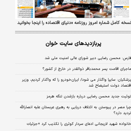
سخه کامل شماره امروز روزنامه «دنیای‌ اقتصاد» را اینجا بخوانید
پربازدیدهای سایت خوان
ارس: محسن رضایی دبیر شورای عالی امنیت ملی شد
اجرای اقامت پسر محمدباقر ذوالقدر در خارج از کشور؟
زشکیان: سایپا واگذار می شود/ ایران‌خودرو را که واگذار کردیم، وزیر
قتصاد دولت استیضاح شد
وئیت جدید محسن رضایی درباره بازشدن تنگه هرمز
را مصر در پیوستن به ائتلاف دریایی به رهبری عربستان علیه انصارالله
ردید دارد؟
انواده شهید لاریجانی ادعای سردار کوثری را تکذیب کرد +جزئیات