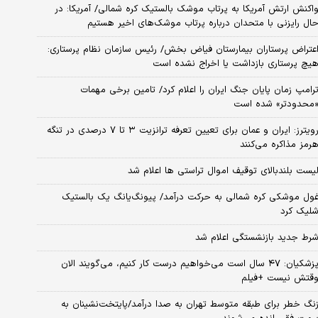
اکنش ارتش آمریکا به پرتاب موشک بالستیک کره شمالی/ آمریکا: در
ال رایزنی با متحدان درباره پرتاب موشک‌های اخیر هستیم
عتراض پرستاران بیمارستان فیاض بخش/ رئیس سازمان نظام پرستاری:
یچ پرستاری بازداشت یا اخراج نشده است
رامپ زمان پایان جنگ ایران را اعلام کرد/ تامین برخی مهمات
محدودتر» شده است
رویترز: ایران و عمان برای تعیین تعرفه ترانزیت ۳ تا ۷ درصدی در تنگه
رمز مذاکره می‌کنند
یست بلندبالای توقیف اموال تراستی ها اعلام شد
ول موشکی کره شمالی به حرکت درآمد/ پیونگ‌یانگ یک بالستیک
لیک کرد
رط جدید بازنشستگی اعلام شد
پزشکیان: ۴۷ سال است می‌خواهیم درست کار کنیم، می‌گویند الان
قتش نیست +فیلم
نگ خطر برای طبقه متوسط تهران به صدا درآمد/پایتخت‌نشینان به