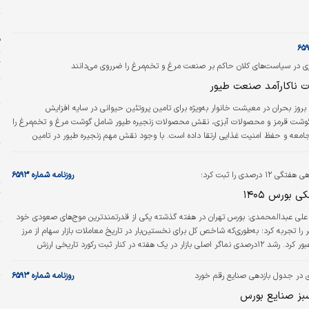
س
ی گفتن نداشته است.
ف
گ
گری در سیاست‌های کلان حاکم بر صنعت مرغ و تخم‌مرغ را ضرروی می‌دانند
ت ناکار‌آمد صنعت طیور
ا
بروز بحران در معیشت خانوار به‌ویژه برای تامین پروتئین حیوانی در سایه افزایش
و
گوشت قرمز و محصولات آبزی، نقش محصولات زنجیره طیور شامل گوشت مرغ و تخم‌مرغ را
ش
امعه و حفظ امنیت غذایی ارتقا داده است. با وجود نقش مهم زنجیره طیور در تامین
ر، سیاست‌های ناکارآمد حاکم بر زنجیره طیور از جمله تغییرات مداوم در سیاست‌های ارزی
ی در اجرای سیاست‌های تامین نقدینگی موردنیاز صنایع، بدهی ارزی دولت به واردکنندگان
ش
درصدی را ثبت کرد؛
روزنامه شماره ۶۵۹۳
ر شدن جایگاه این فعالان تجاری در…
 بورس ۱۴۰۵
ت
ب
 علی عبدالمحمدی:
بورس تهران در هفته گذشته یکی از قدرتمندترین موج‌های صعودی خود
 را تجربه کرد؛ به‌طوری‌که شاخص کل برای نخستین‌بار در تاریخ معاملات بازار سهام از مرز
ب
۵‌میلیون واحد عبور کرد. رشد ۱۲درصدی نماگر اصلی بازار در یک هفته در کنار ثبت رکورد تاریخی ارزش
ا
ورود سنگین پول حقیقی‌ها، نشان می‌دهد که پس از یک دوره طولانی رکود و بی‌اعتمادی،
پ
ار دیگر در حال بازگشت به بازار سهام است. در این میان، دو عامل بیش از سایر متغیرها
روزنامه شماره ۶۵۹۳
ج صعودی اخیر نقش داشته‌اند؛ جاماندگی…
م
بز صنایع بورس
م