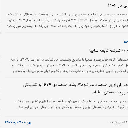
تغییر رفتار متقاضیان…
در ۱۴۰۴
 - محمدحسین حسینی:
آمار‌های بخش پولی و بانکی، پس از وقفه نسبتا طولانی منتشر شد.
بر اساس این آمار، نقدینگی در اسفند‌ماه سال ۱۴۰۴ با ۵۳.۳درصد رشد نسبت به اسفند سال۱۴۰۳ روبه‌رو
ن
بوده و حجمی حدود ۱۵هزار و ۵۸۱هزار‌میلیارد تومان را به ثبت رسانده است. این رقم به بیشترین میزان خود
از سال۱۳۵۳ تاکنون رسیده است. همچنین پایه پولی نیز در این ماه رشد ۶۱.۵درصدی را نسبت به اسفند سال
 است. طبق اعلام بانک مرکزی، بروز شرایط خاص در اقتصاد کشور، به‌ویژه دو جنگ تحمیلی
زوم حمایت از تداوم…
یپا
ف
دنیای‌ اقتصاد: مدیرعامل گروه خودروسازی سایپا با تشریح وضعیت این شرکت در آغاز سال۱۴۰۴، از سه
ل کمبود نقدینگی، بدهی‌های بانکی و تعهدات انباشته فروش خودرو خبر داد و گفت: با
م
اجرای برنامه‌های اصلاحی، تعیین تکلیف بیش از ۶۰شرکت تابعه، واگذاری دارایی‌های غیرمولد و کاهش
هزینه‌های تولید، روند احیای سایپا آغاز شده و محصولات جدید این گروه نیز در سال‌های ۱۴۰۵ و ۱۴۰۶ به
پ
ند شد.
ا
آیا معدن ناجی ارزآوری اقتصاد می‌شود؟/ رشد اقتصادی ۱۴۰۴ و نقدینگی
 روایت همتی +فیلم
ت
ن و صنایع معدنی به‌عنوان یکی از مهم‌ترین ظرفیت‌های ارزآوری کشور پس از نفت،
چ
رنگی در افزایش درآمدهای ارزی و حضور پررنگ‌تر ایران در بازارهای جهانی ایفا کند.
ت
خ
شینی کردند؛
روزنامه شماره ۶۵۷۷