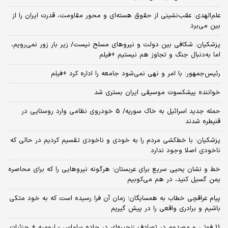
علم‌الهدی: عقب‌نشینی از حقوق هسته‌ای و محور مقاومت، قدرت ایران را از
بین می‌برد
پزشکیان: شکافی بین دولت و نیروهای مسلح نیست/ زیر بار زور نمی‌رویم،
اما به‌دنبال جنگ و تجاوز هم نیستیم +فیلم
رئیس‌جمهور: با امر و نهی نمی‌شود جامعه را اداره کرد +فیلم
خواننده پیشکسوت موسیقی ایران بستری شد
حمله جدید اسرائیل به خاک سوریه/ 5 خودروی نظامی وارد روستایی در
قنیطره شدند
پزشکیان: با خط‌کشی مردم را به خودی و ناخودی تقسیم کردیم در حالی که
ناخودی اصلا وجود ندارد
خط و نشان یحیی سریع برای عربستان؛ هرگونه نیروهایی را که برای محاصره
یمن گسیل کنید، در هم می‌کوبیم
پیام عراقچی خطاب به همسایگان؛ زمان آن فرا رسیده است که به خود متکی
باشیم و برادری واقعی را در پیش گیریم
11 فوتی و مصدوم در تصادف زنجیره‌ای در جاده سلماس - ارومیه + جزئیات