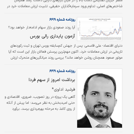
منظر جریان نقدینگی دست بالا را در میان بازارهای دارایی داشت. رشد همزمان
شاخص‌های اصلی، تداوم ورود سرمایه‌گذاران حقیقی، تثبیت ارزش معاملات خرد در
سطوح بالا و انباشت سفارش‌های خرید، همگی از تقویت اشتهای ریسک در بازار
سهام حکایت داشت. این در حالی است که همزمان با افزایش نرخ دلار و رشد اندک
روزنامه شماره ۶۶۱۹
قیمت طلای فیزیکی، صندوق‌های طلا در نیمه دوم معاملات با فشار عرضه مواجه
آیا روند صعودی بازار سهام ادامه‌دار خواهد بود؟
شدند؛ رخدادی که می‌تواند نشانه‌ای از تغییر ترجیحات بخشی از سرمایه‌گذاران در
آزمون پایداری رالی بورس
انتخاب مقصد…
دنیای اقتصاد- علی قاسمی:
پس از جهش کم‌سابقه بورس تهران و ثبت رکوردهای
تاریخی در ارزش معاملات خرد، اکنون مهم‌ترین پرسش فعالان بازار این است که آیا
موتور صعود همچنان روشن خواهد ماند؟ بررسی روند میانگین‌های متحرک ارزش
معاملات نشان می‌دهد که اگرچه ورود نقدینگی در هفته‌های اخیر توانست رکوردهای
جدیدی را به ثبت برساند، اما افت تدریجی ارزش دادوستدها در روزهای اخیر،
روزنامه شماره ۶۶۱۹
نخستین نشانه‌های کاهش شتاب رالی را نمایان کرده است. تجربه تاریخی بورس
برداشت امروز از سهم فردا
تهران نیز نشان می‌دهد که پایداری روندهای صعودی بیش از آنکه به رشد قیمت‌ها
وابسته باشد، به…
فرشید اداوی*
گاهی یک پروژه در روز تصویب، ضروری، اقتصادی و
حتی امیدبخش به نظر می‌رسد؛ اما پیش از آنکه
از روی کاغذ به مرحله بهره‌برداری برسد، برآورد
اولیه آن اعتبار خود را از دست می‌دهد. بهای
منابع، ملزومات و تجهیزات افزایش می‌یابد و
بودجه پیش‌بینی‌شده کفایت نمی‌کند، پیمانکار با
کمبود نقدینگی مواجه می‌شود و کارفرما ناچار