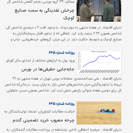
سایر صندوق‌های بازنشستگی کشور سال‌هاست
عملکرد ۳۲ گروه بورسی به‌رغم کاهش شاخص کل
حقوق مستمری‌بگیران خود را در یک روز و به
بازار سهام، مثبت شد
چرخش نقدینگی به سمت صنایع
صورت یکپارچه واریز می‌کنند؟
کوچک
دنیای اقتصاد:
در هفته منتهی به دوم مرداد، با وجود افت ۰.۲ درصدی شاخص کل،
شاخص هموزن ۲.۲۶ درصد رشد کرد، اتفاقی که از تداوم اقبال سرمایه‌گذاران به
صنایع کوچک و متوسط حکایت دارد. در این میان، گروه‌های خرده‌فروشی، چاپ و
نشر و دارویی بیشترین بازدهی را به ثبت رساندند و در مقابل، صنایع مرتبط با
کالاهای پایه، حمل‌ونقل و پروژه‌محورها تحت فشار عرضه قرار گرفتند. درحالی‌که
روزنامه شماره ۶۶۱۵
شاخص کل بورس طی هفته منتهی به دوم مردادماه ۱۴۰۵ با افت ۰.۲ درصدی همراه
ورود پول به ابزارهای مختلف از ابتدای سال گویای
شد، رشد ۲.۲۶ درصدی شاخص هموزن تصویری متفاوت از معاملات بازار ارائه داد.
چه نکته‌ای است؟
جابه‌جایی حقیقی‌ها در بورس
نگاهی…
دنیای اقتصاد - علی عبدالمحمدی:
معاملات بورس تهران در هفته منتهی به ۳۱
تیرماه با تداوم واگرایی میان شاخص‌های اصلی بازار به پایان رسید. درحالی‌که شاخص
کل برای دومین هفته متوالی بازدهی منفی ثبت کرد، شاخص هموزن مسیر متفاوتی
را در پیش گرفت و با رشد همراه شد. همزمان، جریان نقدینگی حقیقی‌ها نشان داد
که بازار سهام همچنان با خروج سرمایه مواجه است؛ درحالی‌که صندوق‌های
روزنامه شماره ۶۶۱۵
سرمایه‌گذاری، به‌ویژه صندوق‌های طلا، نقره و درآمد ثابت، مقصد بخش مهمی از
انباشت مطالبات کشاورزان، اعتماد تولیدکنندگان به
نقدینگی سرمایه‌گذاران بودند. این وضعیت نشان‌دهنده تغییر رفتار سرمایه‌گذاران در
سازوکار دولتی را تضعیف کرده است
چرخه معیوب خرید تضمینی گندم
انتخاب…
دنیای اقتصاد - مرضیه احقاقی:
تاخیر چندماهه در پرداخت مطالبات گندمکاران، به