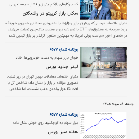
یافته که طی ۲روز اخیر شاخص کل در محدوده منفی قرار داشته، اما شاخص
کسب‌وکارهای بلاک‌چینی زیر فشار سیاست پولی
هموزن همچنان سبزپوش مانده است. همزمان خروج پول حقیقی‌ها ادامه یافت؛ اما
قرار گرفتند
سکان بازار کریپتو در واشنگتن
بررسی آمارهای…
دنیای اقتصاد:
درحالی‌که پیش‌تر بازار رمزارزها با متغیرهای مختلفی همچون‌ هاوینگ،
ورود سرمایه به صندوق‌های ETF یا تحولات درون صنعت بلاک‌چین تحلیل می‌شد،
در ماه‌های اخیر سیاست پولی آمریکا به مهم‌ترین متغیر اثرگذار بر بازار تبدیل شده
است. امروز تصمیم‌های فدرال‌رزرو فقط قیمت بیت‌کوین را جابه‌جا نمی‌کند؛ این
تصمیم‌ها بر جریان نقدینگی، رفتار معامله‌گران، درآمد صرافی‌های رمزارزی و حتی
روزنامه شماره ۶۵۷۷
مسیر رشد کسب‌وکارهای بلاک‌چینی نیز اثر می‌گذارند. به همین دلیل، برای درک
فرمان بازار سهام به دست خودرویی‌ها افتاد؛
وضعیت فعلی بازار دیگر نمی‌توان تنها به نمودار قیمت یا…
لیدر جدید بورس
دنیای اقتصاد: معاملات بورس تهران در روز شنبه،
تصویری دوگانه از بازار را نشان داد؛ شاخص کل با
افت ۲۵ هزار واحدی عقب نشست، اما شاخص
هم‌وزن خلاف جهت حرکت و ۰.۵۷درصد رشد کرد.
این واگرایی نشان می‌دهد فشار عرضه بیش از
جمعه، ۰۹ مرداد ۱۴۰۵
آنکه فراگیر باشد، در نمادهای بزرگ دلاری متمرکز
شده است.
روزنامه شماره ۶۵۷۷
بازار سهام به کوچکترها روی خوش نشان داد؛
هفته سبز بورس