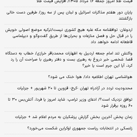
قیمت طلا امروز جمعه ۱۶ مرداد ۱۴۰۵/ افزایش قیمت طلا
پایان دور هفتم مذاکرات اسرائیل و لبنان پس از سه روز/ طرفین دست خالی
بازگشتند
اردوغان: توافقنامه مکه علیه هیچ کشوری نیست/ترکیه موضع اصولی خویش
را در قبال حل و فصل منازعات و بحران‌ها از طریق گفت‌وگو و دیپلماسی
قاطعانه ادامه خواهد داد
واکنش تند امام جمعه اردبیل به اظهارات محمدباقر خرازی/ خطاب به دستگاه
قضا: شخصی خبر دروغ به رهبری بست و دفتر رهبری با صراحت آن را رد
کرد، آیا این جرم است یا خیر؟
هواشناسی تهران اطلاعیه داد/ هوا خنک می شود؟
محدودیت تردد در آزادراه تهران -کرج- قزوین تا ۲۰ شهریور + جزئیات
توافق نزدیک است؟/ ادعای وزیر ترامپ: شاید امروز یا فردا، آتش‌بس ۳۰ تا
۶۰ روزه برقرار شود
زمان پخش آخرین بخش گزارش پزشکیان به مردم اعلام شد + جزئیات
زلنسکی در انتخابات ریاست جمهوری اوکراین شکست می‌خورد؟