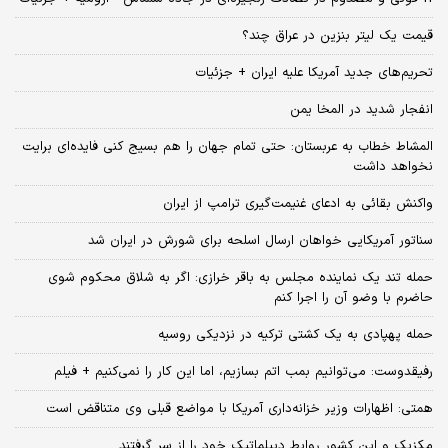
قیمت یک لیتر بنزین در عراق چند؟
تحریم‌های جدید آمریکا علیه ایران + جزئیات
انفجار شدید در المخا یمن
المشاط خطاب به عربستان: حتی تمام جهان را هم بسیج کنی فایده‌ای برایت
نخواهد داشت
واکنش بقائی به ادعای غنیمت‌گیری ترامپ از ایران
سناتور آمریکایی خواهان ارسال اسلحه برای شورش در ایران شد
حمله تند یک نماینده مجلس به باقر خرازی: اگر به شلاق محکوم شوی
حاضرم با وضو آن را اجرا کنم
حمله پهپادی به یک کشتی ترکیه در نزدیکی روسیه
رفیقدوست: می‌توانیم بمب اتم بسازیم، اما این کار را نمی‌کنیم + فیلم
همتی: اظهارات وزیر خزانه‌داری آمریکا با مواضع قبلی وی متناقض است
مکزیک و این کشور روابط دیپلماتیک خود را از سر گرفتند