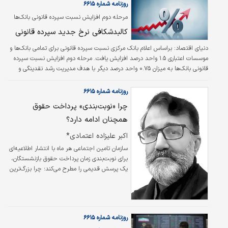
این روند می‌تواند در آینده تشدید شود. پیش از آن نیز، به‌جز سال‌های ۱۳۹۳ تا
روزنامه شماره ۶۶۱۵
۱۳۹۶، در بیشتر سال‌ها منفی بوده است. تداوم نرخ‌های منفی، از یک‌سو به تضعیف
مرحله دوم افزایش نسبت سپرده قانونی بانک‌ها
نظام بانکی و از سوی دیگر به تشدید فشارهای تورمی کمک کرده است. بررسی آمارها
اجرایی شد
کالبدشکافی نرخ جدید سپرده قانونی
نشان…
دنیای اقتصاد: براساس اعلام بانک مرکزی نسبت سپرده قانونی برای تمامی بانک‌ها و
موسسات اعتباری ۱.۵ واحد درصد افزایش یافت. مرحله دوم افزایش نسبت سپرده
قانونی بانک‌ها به میزان ۰.۷۵ واحد درصد دیگر با هدف مدیریت رشد نقدینگی و
مهار تورم، انجام شد. در مجموع و با احتساب مرحله اول به میزان ۰.۷۵ واحد
درصد، این نسبت طی دو مرحله ۱.۵ واحد درصد افزایش یافت.
روزنامه شماره ۶۶۱۵
چرا «نوبت‌بندی» پرداخت حقوق
همچنان ادامه دارد؟
اکبر علیزاده اعتمادی*
سازمان تامین اجتماعی هر ماه با انتشار اطلاعیه‌ای
برای نوبت‌بندی زمان پرداخت حقوق بازنشستگان،
یک پرسش قدیمی را مطرح می‌کند؛ چرا بزرگ‌ترین
صندوق بیمه‌ای کشور هنوز با استفاده از الگویی که
متعلق به سال‌های محدودیت زیرساخت‌های بانکی
است، همچنان مستمری بیش از ۵‌میلیون و ۳۰۰
هزار بازنشسته و مستمری‌بگیر را طی سه روز و بر
روزنامه شماره ۶۶۱۵
اساس حروف الفبا پرداخت می‌کند، درحالی‌که