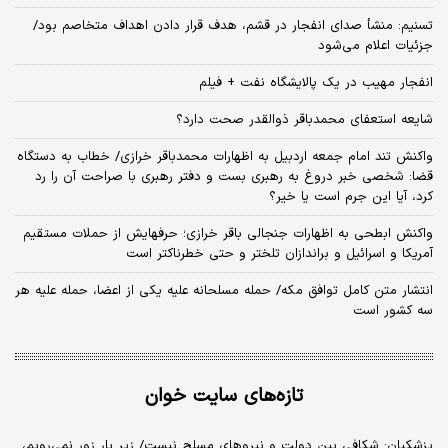
تسنیم: منشأ صدای انفجار در قشم، هدف قرار دادن اهداف متخاصم بود/
جزئیات اعلام می‌شود
انفجار مهیب در یک پالایشگاه نفت + فیلم
شایعه استعفای محمدباقر ذوالقدر صحت دارد؟
واکنش تند امام جمعه اردبیل به اظهارات محمدباقر خرازی/ خطاب به دستگاه
قضا: شخصی خبر دروغ به رهبری بست و دفتر رهبری با صراحت آن را رد
کرد، آیا این جرم است یا خیر؟
واکنش ابطحی به اظهارات جنجالی باقر خرازی؛ حرفهایش از حملات مستقیم
آمریکا و اسرائیل و براندازان تلختر و حتی خطرناکتر است
انتشار متن کامل توافق مکه/ حمله مسلحانه علیه یکی از اعضا، حمله علیه هر
سه کشور است
تازه‌های سایت خوان
پزشکیان: شکافی بین دولت و نیروهای مسلح نیست/ زیر بار زور نمی‌رویم،