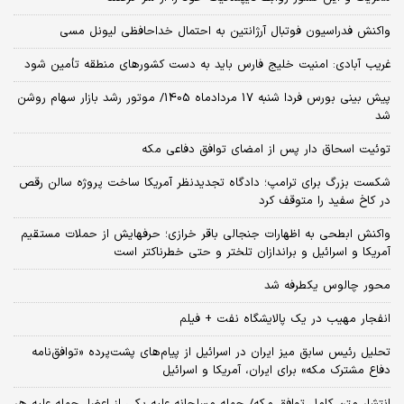
واکنش فدراسیون فوتبال آرژانتین به احتمال خداحافظی لیونل مسی
غریب آبادی: امنیت خلیج فارس باید به دست کشورهای منطقه تأمین شود
پیش بینی بورس فردا شنبه 17 مردادماه 1405/ موتور رشد بازار سهام روشن
شد
توئیت اسحاق دار پس از امضای توافق دفاعی مکه
شکست بزرگ برای ترامپ؛ دادگاه تجدیدنظر آمریکا ساخت پروژه سالن رقص
در کاخ سفید را متوقف کرد
واکنش ابطحی به اظهارات جنجالی باقر خرازی؛ حرفهایش از حملات مستقیم
آمریکا و اسرائیل و براندازان تلختر و حتی خطرناکتر است
محور چالوس یکطرفه شد
انفجار مهیب در یک پالایشگاه نفت + فیلم
تحلیل رئیس سابق میز ایران در اسرائیل از پیام‌های پشت‌پرده «توافق‌نامه
دفاع مشترک مکه» برای ایران، آمریکا و اسرائیل
انتشار متن کامل توافق مکه/ حمله مسلحانه علیه یکی از اعضا، حمله علیه هر