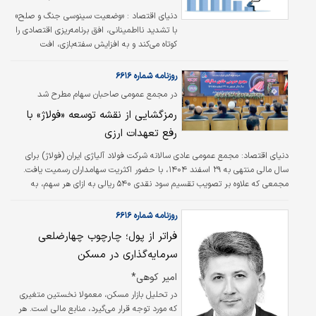
دنیای اقتصاد :
«وضعیت سینوسی جنگ و صلح»
با تشدید نااطمینانی، افق برنامه‌ریزی اقتصادی را
کوتاه می‌کند و به افزایش سفته‌بازی، افت
سرمایه‌گذاری، افزایش تورم و تضعیف رشد
اقتصادی منجر می‌شود. گام برداشتن در راستای
روزنامه شماره ۶۶۱۶
ایجاد یک چشم‌انداز روشن و پایدار در این شرایط
در مجمع عمومی صاحبان سهام مطرح شد
بیش از پیش اهمیت یافته است.
رمزگشایی از نقشه توسعه «فولاژ» با
رفع تعهدات ارزی
دنیای اقتصاد: مجمع عمومی عادی سالانه شرکت فولاد آلیاژی ایران (فولاژ) برای
سال مالی منتهی به ۲۹ اسفند ۱۴۰۴، با حضور اکثریت سهامداران رسمیت یافت.
مجمعی که علاوه بر تصویب تقسیم سود نقدی ۵۴۰ ریالی به ازای هر سهم، به
تشریح استراتژی‌های این غول فولادی در مواجهه با ناترازی‌های کلان انرژی، مدیریت
جریان نقدینگی و آخرین وضعیت مگا‌پروژه‌های توسعه‌ای شرکت پرداخت.
روزنامه شماره ۶۶۱۶
فراتر از پول؛ چارچوب چهارضلعی
سرمایه‌گذاری در مسکن
امیر کوهی*
در تحلیل بازار مسکن، معمولا نخستین متغیری
که مورد توجه قرار می‌گیرد، منابع مالی است. هر