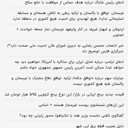
ادعای رئیس شاباک درباره هدف حماس از موافقت با خلع سلاح
عربستان: توافق با پاکستان و ترکیه ربطی به تلاش هسته‌ای و مسابقه
تسلیحاتی ندارد/ هیچ تهدیدی برای امنیت هیچ کشوری در منطقه ندارد
اردوغان و شهباز شریف در کنار ولیعهد عربستان نماز جمعه خواندند +
تصاویر
خبر انتصاب محسن رضایی به دبیری شورای عالی امنیت ملی صحت دارد؟/
خبرگزاری فارس توضیح داد
ادعای ترامپ درباره تمایل ایران برای مذاکره با آمریکا/ خواهیم دید چه
خواهد شد/ ممکن است آخرین رئیس‌ جمهور جمهوری خواه باشم
جزئیات مهم درباره «توافق مکه»/ ترکیه‌: توافق دفاع مشترک با عربستان و
پاکستان علیه هیچ کشوری نیست
قیمت جدید برنج ایرانی در بازار/ این نوع برنج کیلویی ۵۹۵ هزار تومان شد
این ژل‌های شستشوی پوست غیرمجاز هستند + اسامی
گفتگوی تلفنی نخست وزیر هند با نتانیاهو/ محور رایزنی چه بود؟
دلیل عجیب قطع برق این شهر