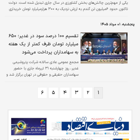
یکی از مهم‌ترین چالش‌های بخش کشاورزی در سال جاری تبدیل شده است. دولت
تاکنون حدود ۶‌میلیون تن گندم به ارزش نزدیک به ۳۰۰ هزار‌میلیارد تومان خریداری
کرده، اما براساس آخرین آمار اعلام‌شده از سوی وزیر جهاد کشاورزی، تا ۲۸ تیرماه تنها
۹۳ هزار‌میلیارد تومان، یعنی کمتر از یک‌سوم مطالبات، به کشاورزان پرداخت شده
پنجشنبه، ۰۱ مرداد ۱۴۰۵
است. این تاخیر، علاوه بر تشدید فشار نقدینگی بر تولیدکنندگان، سازوکار خرید
تضمینی را نیز با اختلال مواجه کرده است؛ زیرا هنگامی که خریدار انحصاری به…
تقسیم ۱۰۰ درصد سود در غدیر؛ ۶۵۰
میلیارد تومان ظرف کمتر از یک هفته
به سهامداران پرداخت می‌شود
مجمع عمومی عادی سالانه شرکت پتروشیمی
غدیر، روز چهارشنبه ۳۱ تیرماه جاری با حضور
سهامداران حقیقی و حقوقی در تهران برگزار شد و
سهامداران با تصویب تقسیم ۱۰۰ درصد سود سال
مالی منتهی به ۲۹ اسفندماه ۱۴۰۴، با پرداخت
۶
۵
۴
۳
۲
۱
کامل حدود ۶۵۰ میلیارد تومان سود در کمتر از یک
هفته پس از برگزاری مجمع موافقت کردند؛
تصمیمی که در پی تسویه کامل بدهی‌های شرکت،
بهبود وضعیت نقدینگی و رشد قابل توجه
سودآوری اتخاذ شد.