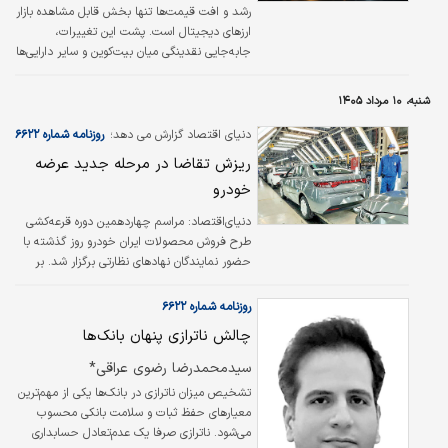
رشد و افت قیمت‌ها تنها بخش قابل مشاهده بازار
ارزهای دیجیتال است. پشت این تغییرات،
جابه‌جایی نقدینگی میان بیت‌کوین و سایر دارایی‌ها
قرار دارد که با شاخص‌هایی مانند دامیننس
بیت‌کوین قابل بررسی است. شناخت این شاخص
شنبه، ۱۰ مرداد ۱۴۰۵
به درک بهتر وضعیت کلی بازار کمک می‌کند.
دنیای اقتصاد گزارش می دهد؛
روزنامه شماره ۶۶۲۲
ریزش تقاضا در مرحله جدید عرضه
خودرو
دنیای‌اقتصاد: مراسم چهاردهمین دوره قرعه‌کشی
طرح فروش محصولات ایران خودرو روز گذشته با
حضور نمایندگان نهادهای نظارتی برگزار شد. بر
اساس آمار اعلام‌شده، در مجموع ۸۶۱هزار و
۲۸۵نفر در این مرحله از فروش محصولات
روزنامه شماره ۶۶۲۲
ایران‌خودرو ثبت‌نام کرده‌اند. این در حالی‌ است که
چالش ناترازی پنهان بانک‌ها
در دوره قبل که در ابتدای تیرماه برگزار شد؛ تعداد
متقاضیان به یک‌میلیون و ۷۰۰هزار نفر می‌رسید که
سیدمحمدرضا رضوی عراقی*
به معنای افت ۴۹.۴ درصدی خریداران خودرو
تشخیص میزان ناترازی در بانک‌ها یکی از مهم‌ترین
است.
معیارهای حفظ ثبات و سلامت بانکی محسوب
می‌شود. ناترازی صرفا یک عدم‌تعادل حسابداری