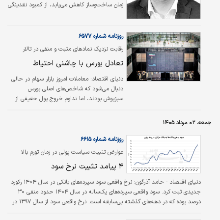
زمان ساخت‌وساز کاهش می‌یابد، از کمبود نقدینگی
سخن گفته می‌شود و هر زمان رکود عمیق‌تر
می‌شود، راه‌حل در افزایش تسهیلات یا تزریق
سرمایه جست‌وجو می‌شود. این نگاه، هرچند
روزنامه شماره ۶۵۷۷
بخشی از واقعیت را توضیح می‌دهد، اما همه
رقابت نزدیک نمادهای مثبت و منفی در تالار
واقعیت نیست.
شیشه‌ای؛
تعادل بورس با چاشنی احتیاط
دنیای اقتصاد: معاملات امروز بازار سهام در حالی
دنبال می‌شود که شاخص‌های اصلی بورس
سبزپوش بودند، اما تداوم خروج پول حقیقی از
سهام و غلبه نسبی عرضه بر تقاضا نشان داد
معامله‌گران همچنان با احتیاط در سمت خرید
جمعه، ۰۲ مرداد ۱۴۰۵
حاضر می‌شوند و رشد نماگرها هنوز به تغییر کامل
فضای بازار منجر نشده است.
روزنامه شماره ۶۶۱۵
عوارض تثبیت سیاست پولی در زمان تورم بالا
بررسی شد؛
۴ پیامد تثبیت نرخ سود
دنیای اقتصاد - حامد آذرگون:
نرخ واقعی سود سپرده‌های بانکی در سال ۱۴۰۴ رکورد
جدیدی ثبت کرد. سود واقعی سپرده‌های یک‌ساله در سال ۱۴۰۴ حدود منفی ۳۰
درصد بوده که در دهه‌های گذشته بی‌سابقه است. نرخ واقعی سود از سال ۱۳۹۷ در
ایران به‌طور مستمر منفی بوده و در صورت عدم اصلاح موثر نرخ‌ها، فشارهای ناشی از