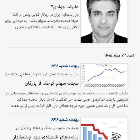
علیرضا جوادی*
بازار سرمایه ایران در روزگار کنونی بیش از آنکه
صرفا صحنه‌ دادوستد سهام باشد، به میدانی برای
تلاقی روایت‌ها، انتظارات، حافظه‌ی جمعی و
هیجان‌های مهارشده بدل شده است. آنچه در
سطح نخست با نوسان شاخص‌ها، چرخش سریع
نقدینگی میان صنایع، و جابه‌جایی لحظه‌ای برتری
گروه‌ها دیده می‌شود، در لایه‌ای عمیق‌تر حکایت از
شنبه، ۰۳ مرداد ۱۴۰۵
بازاری دارد که در آن اعتماد، شکننده‌تر از همیشه و
تصمیم، وابسته‌تر از هر زمان دیگری به کیفیت
روزنامه شماره ۶۶۱۶
تفسیر است. در چنین وضعی، بازار نه فقط از
چرا سهام شرکت‌های کوچک‌تر در مقاطع مختلف از
قیمت‌ها، بلکه از معنا تغذیه می‌کند و هر تغییر
بزرگان بازار پیشی می‌گیرند؟
سبقت سهام کوچک از بزرگان
در معنا،…
دنیای اقتصاد - علی عبدالمحمدی:
بورس تهران نخستین روز معاملاتی مردادماه را در
شرایطی با رشد نماگرهای اصلی پشت سر گذاشت که بار دیگر فاصله عملکرد
شاخص کل و شاخص هموزن مورد توجه فعالان بازار قرار گرفت. پس از دو هفته
افت متوالی شاخص کل، معاملات روز شنبه با افزایش محدود تقاضا همراه شد؛ اما
این بار نیز نمادهای کوچک و متوسط بازار عملکرد بهتری نسبت به شرکت‌های بزرگ و
روزنامه شماره ۶۶۱۶
شاخص‌ساز داشتند. شاخص کل با رشد ۰.۲۱درصدی به سطح ۴‌میلیون و ۸۹۴هزار
وضعیت سینوسی جنگ و صلح چه اثری بر
واحد رسید؛ درحالی‌که شاخص هموزن افزایش ۰.۵۸درصدی را ثبت کرد. این روند،
اقتصاد کشور دارد؟
پیامدهای اقتصادی نبود چشم‌انداز
ادامه الگویی است که در ماه…