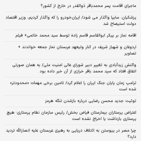
ماجرای اقامت پسر محمدباقر ذوالقدر در خارج از کشور؟
پزشکیان: سایپا واگذار می شود/ ایران‌خودرو را که واگذار کردیم، وزیر اقتصاد
دولت استیضاح شد
اقامه نماز بر پیکر ابوالقاسم قاسم زاده توسط سید محمد خاتمی+ فیلم
اردوغان و شهباز شریف در کنار ولیعهد عربستان نماز جمعه خواندند +
تصاویر
واکنش زیدآبادی به تغییر دبیر شورای عالی امنیت ملی/ به همان صورتی
اتفاق افتاد که سید محمد باقر خرازی از آن خبر داده بود
ترامپ زمان پایان جنگ ایران را اعلام کرد/ تامین برخی مهمات «محدودتر»
شده است
توئیت جدید محسن رضایی درباره بازشدن تنگه هرمز
اعتراض پرستاران بیمارستان فیاض بخش/ رئیس سازمان نظام پرستاری: هیچ
پرستاری بازداشت یا اخراج نشده است
چرا مصر در پیوستن به ائتلاف دریایی به رهبری عربستان علیه انصارالله تردید
دارد؟