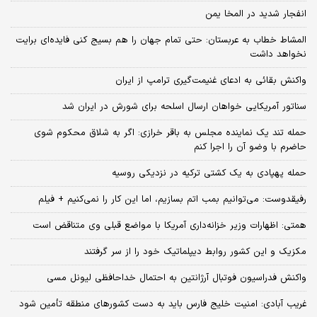
انفجار شدید در المخا یمن
المشاط خطاب به عربستان: حتی تمام جهان را هم بسیج کنی فایده‌ای برایت
نخواهد داشت
واکنش بقائی به ادعای غنیمت‌گیری ترامپ از ایران
سناتور آمریکایی خواهان ارسال اسلحه برای شورش در ایران شد
حمله تند یک نماینده مجلس به باقر خرازی: اگر به شلاق محکوم شوی
حاضرم با وضو آن را اجرا کنم
حمله پهپادی به یک کشتی ترکیه در نزدیکی روسیه
رفیقدوست: می‌توانیم بمب اتم بسازیم، اما این کار را نمی‌کنیم + فیلم
همتی: اظهارات وزیر خزانه‌داری آمریکا با مواضع قبلی وی متناقض است
مکزیک و این کشور روابط دیپلماتیک خود را از سر گرفتند
واکنش فدراسیون فوتبال آرژانتین به احتمال خداحافظی لیونل مسی
غریب آبادی: امنیت خلیج فارس باید به دست کشورهای منطقه تأمین شود