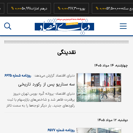
ربع سکه
52,500,000
۰٫۰۰ %
یورو
217,300
۰٫۰۰ %
درهم امارات
50,991
۰٫۰۰ %
نقدینگی
چهارشنبه، ۱۴ مرداد ۱۴۰۵
دنیای اقتصاد گزارش می‌دهد؛
روزنامه شماره ۶۶۲۵
سه سناریو پس از رکورد تاریخی
دنیای اقتصاد- پروانه کُبره:
بورس تهران دیروز
پرقدرت‌ ظاهر شد و شاخص‌های بازارسهام با ثبت
رکوردهای جدید، بار دیگر توجه‌ها را به سمت تالار
شیشه‌ای معطوف کردند؛ به‌طوری‌که ورود بیش از
۶هزار‌میلیارد تومان پول به بازار، از بازگشت پررنگ
دوشنبه، ۱۲ مرداد ۱۴۰۵
تقاضا حکایت داشت. اما آیا با این اتفاق می‌توان
گفت، اصلاح بازار به پایان رسیده و بورس وارد فاز
روزنامه شماره ۶۵۷۷