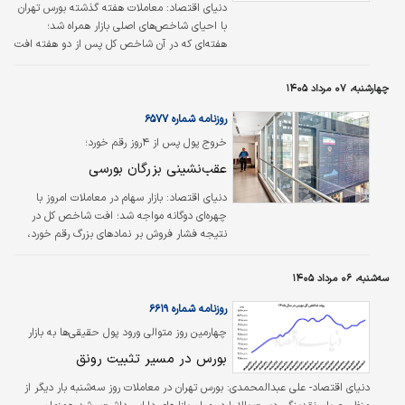
دنیای اقتصاد: معاملات هفته گذشته بورس تهران
با احیای شاخص‌های اصلی بازار همراه شد؛
هفته‌ای که در آن شاخص کل پس از دو هفته افت
متوالی، بار دیگر کانال ۵ میلیون واحدی را پس
گرفت و شاخص هم‌وزن نیز با ثبت رکوردی تازه،
چهارشنبه، ۰۷ مرداد ۱۴۰۵
عملکردی بهتر از نماگر اصلی بازار به نمایش
گذاشت. همزمان، ورود سرمایه‌های حقیقی و حفظ
روزنامه شماره ۶۵۷۷
ارزش معاملات خرد در سطوح بالا، از تداوم حضور
خروج پول پس از ۴روز رقم خورد؛
فعال سرمایه‌گذاران در بازار سهام حکایت داشت.
عقب‌نشینی بزرگان بورسی
دنیای اقتصاد: بازار سهام در معاملات امروز با
چهره‌ای دوگانه مواجه شد؛ افت شاخص کل در
نتیجه فشار فروش بر نمادهای بزرگ رقم خورد،
اما همزمان شاخص هم‌وزن در مسیر صعودی
حرکت کرد. خروج بیش از دو هزار میلیارد تومان
سه‌شنبه، ۰۶ مرداد ۱۴۰۵
پول حقیقی از سهام، کاهش قدرت خریداران و
عقب‌نشینی بزرگان بازار، فضای معاملات را محتاط
روزنامه شماره ۶۶۱۹
کرده است.
چهارمین روز متوالی ورود پول حقیقی‌ها به بازار
سهام؛
بورس در مسیر تثبیت رونق
دنیای اقتصاد- علی عبدالمحمدی:
بورس تهران در معاملات روز سه‌شنبه بار دیگر از