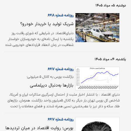
است میان افزایش بودجه، کاهش کیفیت، تغییر
دوشنبه، ۰۵ مرداد ۱۴۰۵
دامنه یا توقف پروژه یکی را انتخاب کند. در نهایت
روزنامه شماره ۶۶۱۸
نیز ممکن است پروژه‌ای که قرار بود بخشی از
مساله امروز را حل کند، خود به یکی از مسائل
شریک تولید یا خریدار خودرو؟
فردا تبدیل شود.
دنیای‌اقتصاد: در شرایطی که شورای رقابت روز
یکشنبه با ارسال نامه‌ای به خودروسازان خواستار
شفافیت در زمان انعقاد قراردادهای خودرویی شده
بود روز گذشته سخنگوی این شورا توضیحاتی در
مورد نامه اخیر به تولیدکنندگان ارائه کرد.
یکشنبه، ۰۴ مرداد ۱۴۰۵
روزنامه شماره ۶۶۱۷
بازگشت بورس به کانال ۵‌ میلیونی؛
بازارها به‌دنبال دیپلماسی
دنیای اقتصاد :
با انتشار اخبار مثبت از احتمال ازسرگیری مذاکرات ایران و آمریکا،
شاخص کل بورس تهران بار دیگر به کانال ۵‌میلیون واحد بازگشت. همزمان، بازارهای
طلا، سکه و دلار نیز با عقب‌نشینی نسبی همراه شدند و فضای معاملات را تحت
تاثیر قرار دادند.
روزنامه شماره ۶۶۱۷
بورس؛ روایت اقتصاد در میان تردیدها