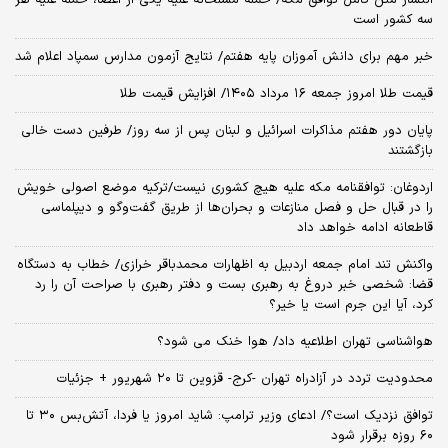
سه کشور است
خبر مهم برای دانش آموزان پایه هفتم/ نتایج آزمون مدارس سمپاد اعلام شد
قیمت طلا امروز جمعه ۱۶ مرداد ۱۴۰۵/ افزایش قیمت طلا
پایان دور هفتم مذاکرات اسرائیل و لبنان پس از سه روز/ طرفین دست خالی
بازگشتند
اردوغان: توافقنامه مکه علیه هیچ کشوری نیست/ترکیه موضع اصولی خویش
را در قبال حل و فصل منازعات و بحران‌ها از طریق گفت‌وگو و دیپلماسی
قاطعانه ادامه خواهد داد
واکنش تند امام جمعه اردبیل به اظهارات محمدباقر خرازی/ خطاب به دستگاه
قضا: شخصی خبر دروغ به رهبری بست و دفتر رهبری با صراحت آن را رد
کرد، آیا این جرم است یا خیر؟
هواشناسی تهران اطلاعیه داد/ هوا خنک می شود؟
محدودیت تردد در آزادراه تهران -کرج- قزوین تا ۲۰ شهریور + جزئیات
توافق نزدیک است؟/ ادعای وزیر ترامپ: شاید امروز یا فردا، آتش‌بس ۳۰ تا
۶۰ روزه برقرار شود