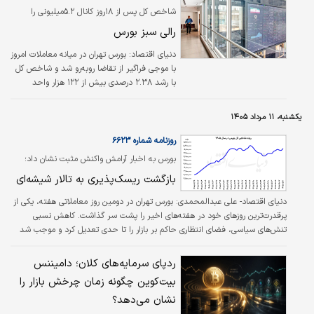
جدیدی از رشد شده است؟
شاخص کل پس از ۱۸روز کانال ۵.۲میلیونی را
ملاقات کرد؛
​رالی سبز بورس
دنیای اقتصاد: بورس تهران در میانه معاملات امروز
با موجی فراگیر از تقاضا روبه‌رو شد و شاخص کل
با رشد ۲.۳۸ درصدی بیش از ۱۲۲ هزار واحد
افزایش یافت تا پس از ۱۸روز دوباره به
کانال۵.۲میلیون واحدی بازگردد. همزمان شاخص
یکشنبه، ۱۱ مرداد ۱۴۰۵
هم‌وزن نیز ۲.۴۲ درصد بالا رفت تا صعود بازار تنها
به نمادهای بزرگ محدود نماند.
روزنامه شماره ۶۶۲۳
بورس به اخبار آرامش واکنش مثبت نشان داد؛
بازگشت ریسک‌پذیری به تالار شیشه‌ای
دنیای اقتصاد- علی عبدالمحمدی:
بورس تهران در دومین روز معاملاتی هفته، یکی از
پرقدرت‌ترین روزهای خود در هفته‌های اخیر را پشت سر گذاشت. کاهش نسبی
تنش‌های سیاسی، فضای انتظاری حاکم بر بازار را تا حدی تعدیل کرد و موجب شد
سرمایه‌گذاران بار دیگر در سمت خرید فعال شوند. نتیجه این تغییر فضا، رشد
نزدیک به دو درصدی شاخص کل، ورود قابل‌توجه سرمایه‌گذاران حقیقی، غلبه
ردپای سرمایه‌های کلان؛ دامیننس
گسترده تقاضا بر عرضه و سبزپوش شدن بخش عمده نمادهای بورسی بود. هرچند
بیت‌کوین چگونه زمان چرخش بازار را
سهام بزرگ بیشترین نقش را در صعود نماگر اصلی بازار ایفا کردند، اما رشد همزمان
نشان می‌دهد؟
شاخص هموزن نیز نشان داد رونق…