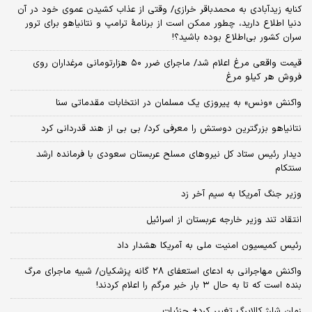
کنایه زیدآبادی به محمدباقر خرازی/ وقتی از عذاب کشیدن عموی خود در آن
دنیا اطلاع دارید، چطور ممکن است از برنامهٔ ترامپ و نتانیاهو برای ترور
سران کشور بی‌اطلاع بوده باشید؟!
قیمت واقعی مرغ اعلام شد/ ماجرای ضرر ۵۰ هزارتومانی مرغداران روی
فروش هر کیلو مرغ
واکنش «ونس» به پیروزی یک مسلمان در انتخابات مقدماتی سنا
نتانیاهو بزرگترین دوستش را معرفی کرد/ بی بی از هند قدردانی کرد
دیدار رئیس ستاد کل نیروهای مسلح عربستان سعودی با فرمانده ارشد
سنتکام
وزیر جنگ آمریکا به سیم آخر زد
انتقاد تند وزیر خارجه عربستان از اسرائیل
رئیس کمیسیون امنیت ملی به آمریکا هشدار داد
واکنش مهاجرانی به ادعای استعفای ۲۸ گانه پزشکیان/ شبیه ماجرای مرگ
بنده است که تا به حال ۳ بار خبر مرگم را اعلام کردند!
زمان شارژ کالابرگ تغییر کرد+ جزئیات