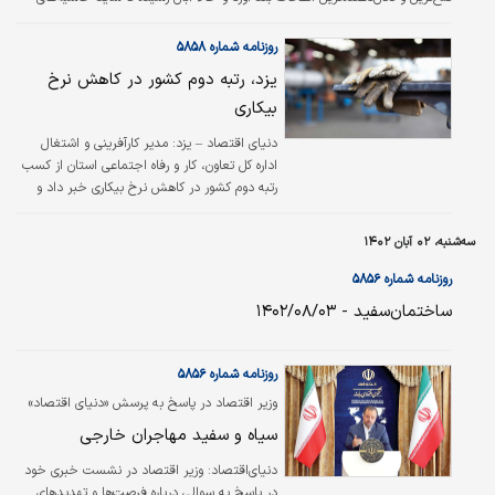
بی‌سابقه دیگری ایجاد کند. مهم‌ترینشان ممنوعیت ازکار دست‌کم بیش از ۱۰ بازیگر زن
سینما، یک‌جا و به قول کاربران مجازی کمپلت! قصه به اتفاقات سال گذشته مربوط
روزنامه شماره ۵۸۵۸
است؛ زمانی که دو سه بازیگر زن در برخی مراسم و مناسبات، روسری از سر برداشتند
یزد، رتبه دوم کشور در کاهش نرخ
و این کار در میان شماری دیگر از بازیگران…
بیکاری
دنیای اقتصاد – یزد:
مدیر کارآفرینی و اشتغال
اداره کل تعاون، کار و رفاه اجتماعی استان از کسب
رتبه دوم کشور در کاهش نرخ بیکاری خبر داد و
گفت: نرخ بیکاری استان یزد نسبت به بهار سال
گذشته ۳.۴‌درصد کاهش یافته است. فریبا
سه‌شنبه، ۰۲ آبان ۱۴۰۲
آیت‌اللهی در این باره به «دنیای اقتصاد» گفت: بر
اساس اعلام مرکز آمار ایران، نرخ بیکاری استان یزد
روزنامه شماره ۵۸۵۶
با ۷.۲‌درصد در فصل بهار ۱۴۰۲ نسبت به بهار
ساختمان‌سفید - ۱۴۰۲/۰۸/۰۳
سال گذشته روند کاهشی قابل‌توجهی داشته
است.
روزنامه شماره ۵۸۵۶
وزیر اقتصاد در پاسخ به پرسش «دنیای اقتصاد»
عنوان کرد
سیاه و سفید مهاجران خارجی
دنیای‌اقتصاد:
وزیر اقتصاد در نشست خبری خود
در پاسخ به سوالی درباره فرصت‌ها و تهدید‌های