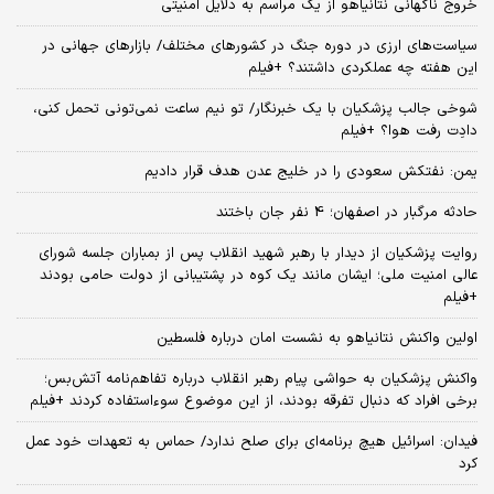
خروج ناگهانی نتانیاهو از یک مراسم به دلایل امنیتی
سیاست‌های ارزی در دوره جنگ در کشورهای مختلف/ بازارهای جهانی در
این هفته چه عملکردی داشتند؟ +فیلم
شوخی جالب پزشکیان با یک خبرنگار/ تو نیم ساعت نمی‌تونی تحمل کنی،
دادِت رفت هوا؟ +فیلم
یمن: نفتکش سعودی را در خلیج عدن هدف قرار دادیم
حادثه مرگبار در اصفهان؛ 4 نفر جان باختند
روایت پزشکیان از دیدار با رهبر شهید انقلاب پس از بمباران جلسه شورای
عالی امنیت ملی؛ ایشان مانند یک کوه در پشتیبانی از دولت حامی بودند
+فیلم
اولین واکنش نتانیاهو به نشست امان درباره فلسطین
واکنش پزشکیان به حواشی پیام رهبر انقلاب درباره تفاهم‌نامه آتش‌بس؛
برخی افراد که دنبال تفرقه بودند، از این موضوع سوءاستفاده کردند +فیلم
فیدان: اسرائیل هیچ برنامه‌ای برای صلح ندارد/ حماس به تعهدات خود عمل
کرد