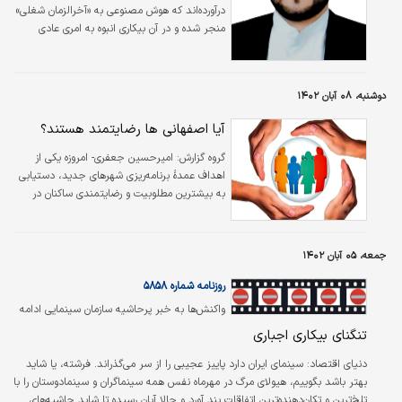
درآورده‌‌‌اند که هوش مصنوعی به «آخرالزمان شغلی»
منجر شده و در آن بیکاری انبوه به امری عادی
تبدیل می‌شود و از بین رفتن و حذف شغل‌‌‌ها در
مقیاسی عظیم را پیش‌بینی کرده‌‌‌اند. یووال نوح
هراری در کتاب خود «انسان ‌‌‌خداگونه»، حتی فراتر
دوشنبه، ۰۸ آبان ۱۴۰۲
می‌رود و استدلال می‌کند که هوش مصنوعی بخش
وسیعی از بشریت را بی‌‌‌فایده خواهد کرد. در این
آیا اصفهانی ها رضایتمند هستند؟
نگارش به بررسی نظری و تجربه تاریخی تغییرات
شغلی در نتیجه پیشرفت تکنولوژی، به‌ویژه
گروه گزارش: امیرحسین جعفری- امروزه یکی از
پیشرفت هوش مصنوعی، پرداخته می‌شود.
اهداف عمدۀ برنامه‌ریزی شهرهای جدید، دستیابی
به بیشترین مطلوبیت و رضایتمندی ساکنان در
ابعاد گوناگون در این شهرها است. چراکه شهرهای
جدید از امکانات و عوامل رشد مساوی در طول
زمان برخوردار نبوده و نیستند و همین امر سبب
جمعه، ۰۵ آبان ۱۴۰۲
به‌وجودآمدن تفاوت‌های آشکاری در کیفیت محیط
زندگی آن‌ها و مادر شهرها شده است. امروزه
روزنامه شماره ۵۸۵۸
فضاهای عمومی شهری ضرورتی اساسی در
واکنش‌ها به خبر پرحاشیه سازمان سینمایی ادامه
برنامه‌های توسعه شهری یافته‌اند که این امر
دارد
تنگنای بیکاری اجباری
حکایت از نقش این فضاها در تقویت وجهه
فرهنگی-اجتماعی شهر دارد. فضای شهری به…
دنیای اقتصاد:
سینمای ایران دارد پاییز عجیبی را از سر می‌گذراند. فرشته، یا شاید
بهتر باشد بگوییم،‌ هیولای مرگ در مهرماه نفس همه سینماگران و سینمادوستان را با
تلخ‌ترین و تکان‌دهنده‌ترین اتفاقا‌ت بند آورد و حالا آبان رسیده تا شاید حاشیه‌های