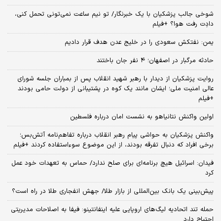
شوخی جالب پزشکیان با یک خبرنگار/ تو نیم ساعت نمی‌تونی تحمل کنی،
دادِت رفت هوا؟ +فیلم
یمن: نفتکش سعودی را در خلیج عدن هدف قرار دادیم
حادثه مرگبار در اصفهان؛ ۴ نفر جان باختند
روایت پزشکیان از دیدار با رهبر شهید انقلاب پس از بمباران جلسه شورای
عالی امنیت ملی؛ ایشان مانند یک کوه در پشتیبانی از دولت حامی بودند
+فیلم
اولین واکنش نتانیاهو به نشست امان درباره فلسطین
واکنش پزشکیان به حواشی پیام رهبر انقلاب درباره تفاهم‌نامه آتش‌بس؛
برخی افراد که دنبال تفرقه بودند، از این موضوع سوءاستفاده کردند +فیلم
فیدان: اسرائیل هیچ برنامه‌ای برای صلح ندارد/ حماس به تعهدات خود عمل
کرد
پیش‌بینی یک بانک بین‌المللی از بازار طلا/ جهش انفجاری طلا در راه است؟
حمله تند اتحادیه لیگ‌های اروپایی علیه اینفانتینو: فیفا به اصلاحات مدیریتی
احتیاج دارد