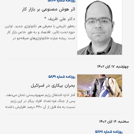
روزنامه شماره ۵۸۷۰
اثر هوش مصنوعی بر بازار کار
دکتر علی ظریف *
به‌طور تاریخی با معرفی هر تکنولوژی جدید، اولین
حوزه تحت تاثیر، اقتصاد و به طور خاص بازار کار
است. ریشه عبارت «تکنولوژی‌‌‌های صرفه‌‌‌جو در
نیروی کار» (labor-saving technologies) به
دوران انقلاب صنعتی برمی‌‌‌گردد که تولید بر مبنای
ماشین جانشین تولید توسط نیروی کار شد. در آن
زمان این اتفاق سبب افزایش بهره‌‌‌وری و کارآیی
چهارشنبه، ۱۷ آبان ۱۴۰۲
تولید شد و به طور طبیعی بیکاری برای نیروی کار
رخ داد.
روزنامه شماره ۵۸۶۹
بحران بیکاری در اسرائیل
آمار اداره اشتغال رژیم صهیونیستی نشان می‌دهد،
پس از جنگ غزه تعداد افراد بیکار در این رژیم
نسبت به ماه قبل از آن ۴۶۰ درصد افزایش داشته
است.
سه‌شنبه، ۱۶ آبان ۱۴۰۲
روزنامه شماره ۵۸۶۸