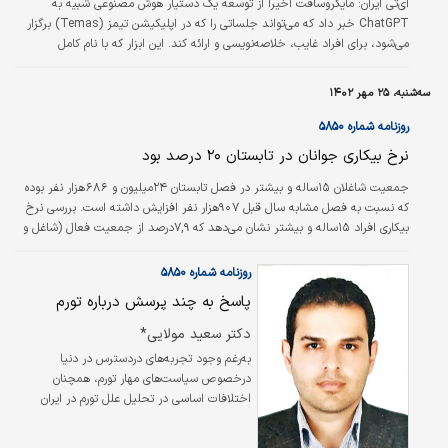
آی‌‌‌تی ایران: مایکروسافت اخیرا از توسعه یک دستیار هوش مصنوعی شبیه به
ChatGPT خبر داد که می‌تواند جلساتی را که در اپلیکیشن تیمز (Temas) برگزار
می‌شود، برای افراد غایب، خلاصه‌‌‌نویسی و ارائه کند. این ابزار که با نام کامل
Microsoft ۳۶۵ Copoilot شناخته می‌شود، در برنامه‌‌‌های آفیس تعبیه شده و طبق
گفته این شرکت، از یکم نوامبر (۱۰ آبان) در دسترس کاربران قرار خواهد گرفت.
سه‌شنبه، ۲۵ مهر ۱۴۰۲
همچنین این ابزار می‌تواند پیش‌‌‌نویسی از ایمیل‌‌‌ها تهیه کند، فایل‌‌‌های ورد را آماده
کند، نمودارها را در برنامه‌‌‌های آفیس ایجاد…
روزنامه شماره ۵۸۵۰
نرخ بیکاری جوانان در تابستان ۲۰ درصد بود
جمعیت شاغلان ١٥ساله و بیشتر در فصل تابستان ٢٤میلیون و ٦٨٦هزار نفر بوده
که نسبت به فصل مشابه سال قبل ٩٠٧هزار نفر افزایش داشته است. بررسی نرخ
بیکاری افراد ١٥ساله و بیشتر نشان می‌دهد که ٧,٩درصد از جمعیت فعال (شاغل و
بیکار)، بیکار بوده‌اند که نسبت به فصل مشابه سال قبل (تابستان ١٤٠١)، یک‌درصد
کاهش یافته است. در این فصل ٢٠,١درصد از فعالان در گروه سنی ١٥ تا ٢٤ساله
روزنامه شماره ۵۸۵۰
(جوانان) بیکار بوده‌اند که این نرخ نسبت به فصل مشابه در سال قبل (تابستان
پاسخ به چند پرسش درباره تورم
١٤٠١) ۲.۹درصد کاهش یافته است./ مرکز آمار ایران
دکتر سعید مولایی*
به‌رغم وجود تجربه‌های دردسترس در دنیا
درخصوص سیاست‌های مهار تورم، همچنان
اختلافات اساسی در تحلیل علل تورم در ایران
وجود دارد و ارائه تجویزهای بعضا متفاوت با
آموزه‌های متعارف برای مهار تورم، اگرچه به لحاظ