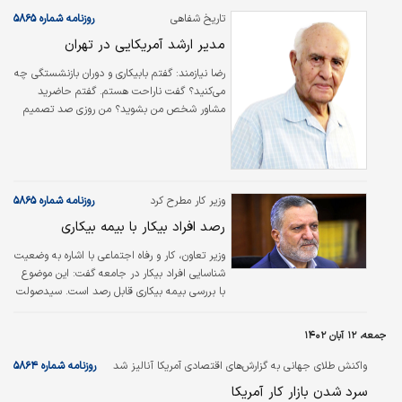
تاریخ شفاهی
روزنامه شماره ۵۸۶۵
(۳۱۹)
مدیر ارشد آمریکایی در تهران
رضا نيازمند:
گفتم بابیکاری و دوران بازنشستگی چه
می‌کنید؟ گفت ناراحت هستم. گفتم حاضرید
مشاور شخص من بشوید؟ من روزی صد تصمیم
باید بگیرم، در کار اکتشاف و استخراج مس هم
وارد نیستم. شما به من مشورت بدهید. هیچ‌گونه
مسوولیت هم ندارید. همسرش آنجا بود و او هم
گفت من از بیکاری ناراحت هستم. گفتم من در
ایران شما را به گردش‌های توریستی می‌فرستم.
وزیر کار مطرح کرد
روزنامه شماره ۵۸۶۵
برینکرهاف پس از مشورت با همسرش گفت من
رصد افراد بیکار با بیمه بیکاری
حاضرم، ولی ماهی ۲۰روز می‌آیم. پرسیدم چرا؟
گفت من در شیلی زیر آفتاب کار می‌کردم. صورت
وزیر تعاون، کار و رفاه اجتماعی با اشاره به وضعیت
من خال‌های سرطانی دارد. پزشکم گفته که ماهی
شناسایی افراد بیکار در جامعه گفت: این موضوع
یک خال…
با بررسی بیمه بیکاری قابل رصد است. سیدصولت
مرتضوی، وزیر تعاون، کار و رفاه اجتماعی، درباره
کاهش نرخ بیکاری در کشور به مهر گفت: سامانه
جمعه، ۱۲ آبان ۱۴۰۲
جست‌وجوی شغل هم افراد جویای کار را شناسایی
می‌کند و هم با راه‌اندازی این سامانه نیازمندی
واکنش طلای جهانی به گزارش‌های اقتصادی آمریکا آنالیز شد
روزنامه شماره ۵۸۶۴
کارفرمایان مشخص می‌شود. با حذف واسطه‌ها
سرد شدن بازار کار آمریکا
افراد جویای کار می‌توانند به مراکز کار مراجعه کرده