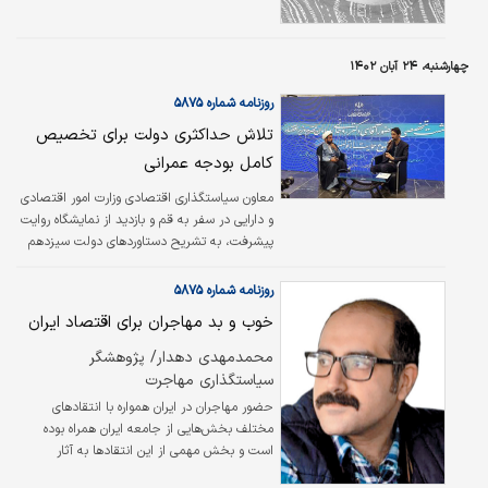
کرد. اما آیا این ترس واقعی است؟
چهارشنبه، ۲۴ آبان ۱۴۰۲
روزنامه شماره ۵۸۷۵
تلاش حداکثری دولت برای تخصیص
کامل بودجه عمرانی
معاون سیاستگذاری اقتصادی وزارت امور اقتصادی
و دارایی در سفر به قم و بازدید از نمایشگاه روایت
پیشرفت، به تشریح دستاوردهای دولت سیزدهم
در عرصه اقتصادی پرداخت و با اشاره به خروج از
دوران رکود و سرمایه‌گذاری منفی، تاکید کرد: در
روزنامه شماره ۵۸۷۵
فصل بهار و تابستان سال ۱۴۰۲ شاهد همزمانی
خوب و بد مهاجران برای اقتصاد ایران
کاهش نرخ بیکاری و افزایش نرخ مشارکت بوده‌ایم.
محمدمهدی دهدار/ پژوهشگر
سیاستگذاری مهاجرت
حضور مهاجران در ایران همواره با انتقادهای
مختلف بخش‌‌‌هایی از جامعه ایران همراه بوده
است و بخش مهمی از این انتقادها به آثار
اقتصادی مهاجران بر اقتصاد ایران مربوط می‌شود.