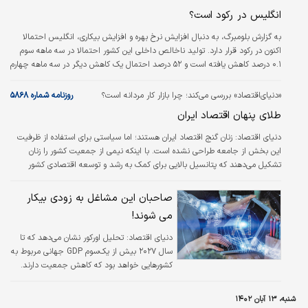
انگلیس در رکود است؟
به گزارش بلومبرگ، به دنبال افزایش نرخ بهره و افزایش بیکاری، انگلیس احتمالا
اکنون در رکود قرار دارد. تولید ناخالص داخلی این کشور احتمالا در سه ماهه سوم
۰.۱ درصد کاهش یافته است و ۵۲ درصد احتمال یک کاهش دیگر در سه ماهه چهارم
برای آن وجود دارد.
«دنیای‌اقتصاد» بررسی می‌کند؛ چرا بازار کار مردانه است؟
روزنامه شماره ۵۸۶۸
طلای پنهان اقتصاد ایران
دنیای اقتصاد:
زنان گنج اقتصاد ایران هستند؛ اما سیاستی برای استفاده از ظرفیت
این بخش از جامعه طراحی نشده است. با اینکه نیمی از جمعیت کشور را زنان
تشکیل می‌دهند که پتانسیل بالایی برای کمک به رشد و توسعه اقتصادی کشور
محسوب می‌شوند، اما آخرین آمارهای منتشرشده از نرخ مشارکت نیروی کار نشان
می‌دهد تنها ۱۴درصد از زنان تمایل به کار دارند. موضوعی که به معنی انفعال
صاحبان این مشاغل به زودی بیکار
۲۷.۵میلیون نفر از جمعیت زنان در سن کار است. نیروهایی که می‌توانند در صورت
می شوند!
ورود به بازار کار حجم عظیمی از ارزش‌افزوده اقتصادی خلق کنند. عوامل مختلف
اجتماعی،…
دنیای اقتصاد:
تحلیل اورکور نشان می‌دهد که تا
سال ۲۰۲۷ بیش از یک‌‌‌سوم GDP جهانی مربوط به
کشورهایی خواهد بود که کاهش جمعیت دارند.
این نشان می‌دهد که ما به‌‌‌زودی با چالش نیروی
کار رو به کاهشی مواجه می‌‌‌شویم که از جمعیت
شنبه، ۱۳ آبان ۱۴۰۲
سالخورده بازنشستگان حمایت می‌کنند.