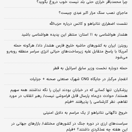
چرا محمدباقر خرازی حتی بلد نیست خوب دروغ بگوید؟
ماجرای نصب سنگ مزار اکبر عبدی چیست؟
نشست اضطراری نتانیاهو و کاتس درباره حزب‌الله
هشدار هواشناسی به ۱۱ استان؛ منتظر این پدیده هواشناسی باشید
رویترز: ایران به کشورهای حاشیه خلیج فارس هشدار داد/ هرگونه حمله
آمریکا با پاسخ متقابل علیه زیرساخت‌های حیاتی انرژی سراسر منطقه روبه‌رو
می‌شود
حمله دوباره نخست وزیر سابق اسرائیل به قطر
انفجار مرگبار در جایگاه CNG شهرک صنعتی صحنه + جزئیات
پزشکیان: تنها کسانی که در خیابان بودند ایران را نگه نداشتند همه سهیم
هستند/ حوادث دی‌ماه پارسال قابل فراموشی نیست/ رهبر انقلاب در مورد
تفاهم، نظر کارشناسی را پذیرفتند +فیلم
خروج ناگهانی نتانیاهو از یک مراسم به دلایل امنیتی
سیاست‌های ارزی در دوره جنگ در کشورهای مختلف/ بازارهای جهانی در
این هفته چه عملکردی داشتند؟ +فیلم