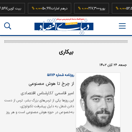
52,500,000
۰٫۰۰ %
یورو
217,300
۰٫۰۰ %
درهم امارات
50,991
۰٫۰۰ %
بیت کوی
بیکاری
جمعه، ۲۶ آبان ۱۴۰۲
روزنامه شماره ۵۸۷۶
از چرخ تا هوش مصنوعی
امیر قاسمی /کارشناس اقتصادی
این روزها یکی از ترس‌‌‌های بزرگ بشر، ترس از دست
دادن شغل به دلیل پیشرفت تکنولوژی،
به‌خصوص در حوزه هوش مصنوعی است و هر روز
می‌توان مطالب مختلفی را در مورد ناپدید شدن
شغل‌‌‌ها و بیکاری گسترده ناشی از جایگزینی نیروی
کار با هوش مصنوعی در نشریات مختلف مطالعه