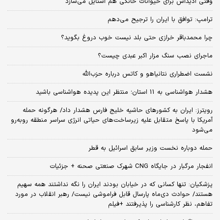
وقتی آدیداس برای حیوانات خانگی هم استایل می‌سازد
ترامپ: توافق با ایران را ترجیح می‌دهم
چرا محمدباقر خرازی حتی بلد نیست خوب دروغ بگوید؟
ماجرای نصب سنگ مزار اکبر عبدی چیست؟
نشست اضطراری نتانیاهو و کاتس درباره حزب‌الله
هشدار هواشناسی به 11 استان؛ منتظر این پدیده هواشناسی باشید
رویترز: ایران به کشورهای حاشیه خلیج فارس هشدار داد/ هرگونه حمله
آمریکا با پاسخ متقابل علیه زیرساخت‌های حیاتی انرژی سراسر منطقه روبه‌رو
می‌شود
حمله دوباره نخست وزیر سابق اسرائیل به قطر
انفجار مرگبار در جایگاه CNG شهرک صنعتی صحنه + جزئیات
پزشکیان: تنها کسانی که در خیابان بودند ایران را نگه نداشتند همه سهیم
هستند/ حوادث دی‌ماه پارسال قابل فراموشی نیست/ رهبر انقلاب در مورد
تفاهم، نظر کارشناسی را پذیرفتند +فیلم