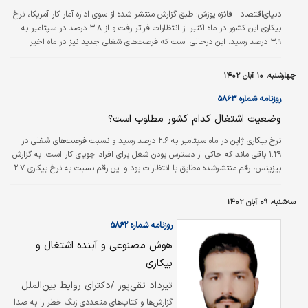
و در کمترین زمان فرصت شغلی ایجاد خواهد شد.
دنياي‌اقتصاد - فائزه پوزش:
طبق گزارش منتشر شده از سوی اداره آمار کار آمریکا، نرخ
او افزود: در این سامانه نیازمندی آموزشی نیز
بیکاری این کشور در ماه اکتبر از انتظارات فراتر رفت و از ۳.۸ درصد در سپتامبر به
مشخص…
۳.۹ درصد رسید. این درحالی است که فرصت‌های شغلی جدید نیز در ماه اخیر
پیش‌بینی‌ها مبنی‌بر افزایش ۱۸۰ هزار نفری را نادیده گرفت.
چهارشنبه، ۱۰ آبان ۱۴۰۲
روزنامه شماره ۵۸۶۳
وضعیت اشتغال کدام کشور مطلوب است؟
نرخ بیکاری ژاپن در ماه سپتامبر به ۲.۶ درصد رسید و نسبت فرصت‌های شغلی در
۱.۲۹ باقی ماند که حاکی از دسترس بودن شغل برای افراد جویای کار است. به گزارش
بیزینس، رقم منتشرشده مطابق با انتظارات بود و این رقم نسبت به نرخ بیکاری ۲.۷
درصدی ماه گذشته اندکی کاهش یافته است. نسبت فرصت‌های شغلی در ۱.۲۹ باقی
ماند که همچنان نشان‌دهنده در دسترس بودن نسبتا پایدار مشاغل به ازای هر
سه‌شنبه، ۰۹ آبان ۱۴۰۲
متقاضی در ژاپن است. /ایسنا
روزنامه شماره ۵۸۶۲
هوش مصنوعی و آینده اشتغال و
بیکاری
تیرداد تقی‌پور /دکترای روابط بین‌الملل
گزارش‌‌‌ها و کتاب‌‌‌های متعددی زنگ خطر را به صدا