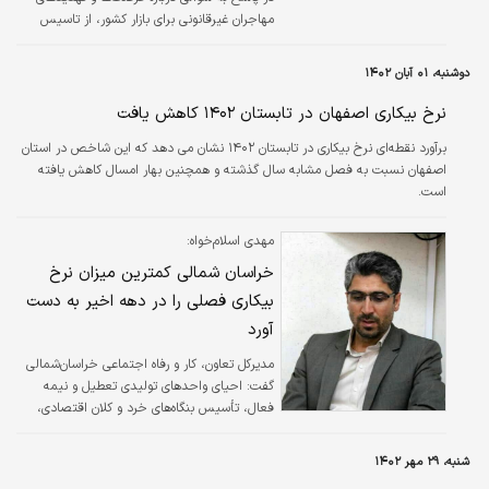
مهاجران غیرقانونی برای بازار کشور، از تاسیس
سازمانی تحت عنوان «سازمان مهاجران» خبر دارد.
سخنگوی اقتصادی دولت در حالی حضور مهاجران
دوشنبه، ۰۱ آبان ۱۴۰۲
قانونی را فرصتی بالقوه برای بازار کار کشور تلقی
کرد که تاکید داشت حضور مهاجران غیرقانونی
نرخ بیکاری اصفهان در تابستان ۱۴۰۲ کاهش یافت
برای جامعه تهدید محسوب می‌شود و آثار سوئی
برآورد نقطه‌ای نرخ بیکاری در تابستان ۱۴۰۲ نشان می دهد که این شاخص در استان
در پی دارد. خاندوزی در بخش دیگری از
اصفهان نسبت به فصل مشابه سال گذشته و همچنین بهار امسال کاهش یافته
صحبت‌هایش به هم‌راستا شدن رشد اقتصادی و
است.
افزایش اشتغال در کشور خبر داد و با اشاره به
رسیدن سطح بیکاری به ۷.۹درصد، بیان کرد که…
مهدی اسلام‌خواه:
خراسان‌ شمالی کمترین میزان نرخ
بیکاری فصلی را در دهه اخیر به دست
آورد
مدیرکل تعاون، کار و رفاه اجتماعی خراسان‌شمالی
گفت: احیای واحدهای تولیدی تعطیل و نیمه
فعال، تأسیس بنگاه‌های خرد و کلان اقتصادی،
اعطای تسهیلات اشتغالزای مشاغل خانگی و
تشکیل شرکت‌های تعاونی مختلف از ابتدای دولت
شنبه، ۲۹ مهر ۱۴۰۲
سیزدهم در خراسان شمالی منجر به ثبت کمترین