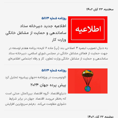
برای نمونه بسیاری معتقدند که مهاجران مشاغل
بسیاری را از نیروی کار ایرانی ربوده‌‌‌ و موجب پایین‌‌‌
سه‌شنبه، ۲۳ آبان ۱۴۰۲
آمدن سطح دستمزدها در مشاغل ساده و بیکاری
نیروی کار ایرانی در چنین مشاغلی شده‌‌‌اند. از
روزنامه شماره ۵۸۷۴
جنبه دیگری منتقدان می‌‌‌گویند که نتیجه مهاجران
اطلاعیه جدید دبیرخانه ستاد
برای اقتصاد ایران، فشار بر منابع طبیعی از یک‌سو
ساماندهی و حمایت از مشاغل خانگی
و فشار بر اقتصاد ایران به‌واسطه هزینه‌‌‌های آنها…
وزارت کار
به‌ دنبال تصویب تبصره ۴ اصلاحی بند (پ) ماده ۶ لایحه برنامه هفتم توسعه در
جهت حمایت از فعالان مشاغل خانگی در مجلس شورای اسلامی، دبیرخانه ستاد
ساماندهی و حمایت از مشاغل خانگی وزارت تعاون، کار و رفاه اجتماعی اطلاعیه‌ای
صادر کرد. متن این اطلاعیه به شرح زیر است.
روزنامه شماره ۵۸۷۴
اکونومیست در ویژه‌نامه «جهان پیش‏رو» تحلیل کرد
پیش پرده جهان ۲۰۲۴
دنیای‌اقتصاد -گروه اقتصاد بین‌الملل:
مدتی ا‌ست
که به‌نظر می‌رسد اقتصاد جهان در برابر شرایط
دشواری مقاومت می‌کند. به‌رغم سریع‌ترین افزایش
در نرخ بهره از دهه۱۹۸۰، رشد اقتصادی آمریکا در
سال۲۰۲۳ شتاب گرفته است و اروپا نیز بدون
دوشنبه، ۲۲ آبان ۱۴۰۲