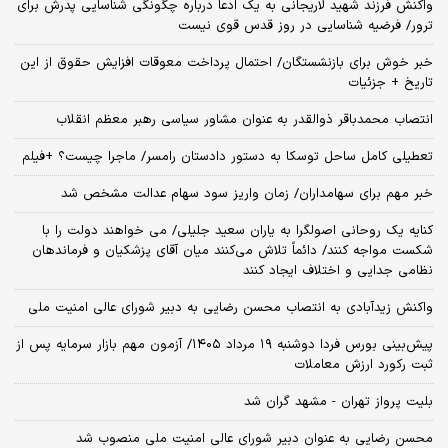
واکنش فرزند شهید لاریجانی به یک ادعا درباره چگونگی شناسایی پدرش برای
ترور/ فرضیه شناسایی در روز قدس قوی نیست
خبر خوش برای بازنشستگان/ احتمال پرداخت معوقات افزایش حقوق از این
تاریخ + جزئیات
انتصاب محمدباقر ذوالقدر به عنوان مشاور سیاسی رهبر معظم انقلاب
تعطیلی کامل ساحل توسکا به دستور دادستان رامسر/ ماجرا چیست؟ +فیلم
خبر مهم برای سهامداران/ زمان واریز سود سهام عدالت مشخص شد
کنایه یک روحانی اصولگرا به یاران سعید جلیلی/ می خواهند دولت را با
شکست مواجه کنند/ دائماً تلاش می‌کنند میان آقای پزشکیان و فرماندهان
نظامی جدایی و اختلاف ایجاد کنند
واکنش زیدآبادی به انتصاب محسن رضایی به دبیر شورای عالی امنیت ملی
​پیش‌بینی بورس فردا دوشنبه ۱۹ مرداد ۱۴۰۵/ آزمون مهم بازار سرمایه پس از
ثبت رکورد ارزش معاملات
بلیت پرواز تهران - مشهد گران شد
محسن رضایی به عنوان دبیر شورای عالی امنیت ملی منصوب شد