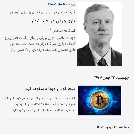
سرمایه‌گذاران احتمال کاهش نرخ بهره را دوباره با
روزنامه شماره ۶۵۰۷
جدیت بیشتری در محاسبات خود وارد کنند.
گزینه مدنظر ترامپ برای فدرال رزرو زیر ذره‌بین؛
بازی وارش در جلد کبوتر
اسکات سامنر *
دونالد ترامپ، کوین وارش را برای ریاست فدرال‌رزرو
(بانک مرکزی آمریکا) برگزیده است. رسانه‌ها نیز
طبق معمول همیشه، طرفداری از «کاهش نرخ
بهره» را لزوما به معنای «سیاست‌های پولی
آسان‌گیرانه و انبساطی» تفسیر می‌کنند. می‌دانم که
از شنیدن این تذکر تکراری من خسته شده‌اید که
«هرگز نباید صرفا بر اساس تغییر نرخ بهره درباره
چهارشنبه، ۲۲ بهمن ۱۴۰۴
ماهیت سیاست پولی قضاوت کرد»، اما تا زمانی که
این اصل حیاتی در تحلیل‌ها نهادینه نشود، چاره‌ای
بیت کوین دوباره سقوط کرد
جز تکرار آن نیست.
انتخاب:
بیت‌کوین به پایین‌ترین سطح خود از زمان
فروش گستردهٔ جمعهٔ گذشته سقوط کرد و در
تضادی آشکار با سهام آسیایی که به رکوردهای
تازه‌ای صعود کردند، حرکت کرد؛ موضوعی که
نشان‌دهندهٔ نبود اعتماد سرمایه‌گذاران به تداوم یک
دوشنبه، ۲۰ بهمن ۱۴۰۴
روند بهبود پایدار است.