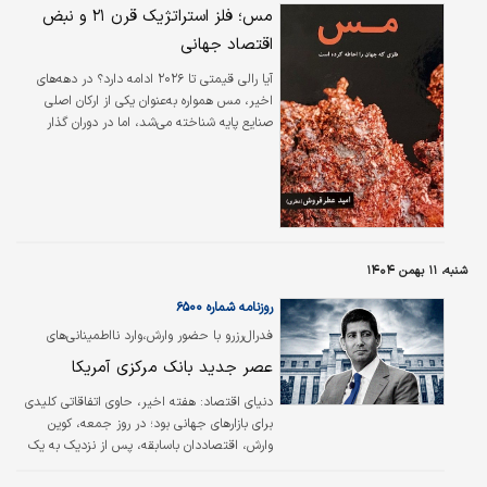
مس؛ فلز استراتژیک قرن ۲۱ و نبض
اقتصاد جهانی
آیا رالی قیمتی تا ۲۰۲۶ ادامه دارد؟ در دهه‌های
اخیر، مس همواره به‌عنوان یکی از ارکان اصلی
صنایع پایه شناخته می‌شد، اما در دوران گذار
انرژی، جایگاه آن از یک فلز صنعتی صرف فراتر
رفته است.
شنبه، ۱۱ بهمن ۱۴۰۴
روزنامه شماره ۶۵۰۰
فدرال‌رزرو با حضور وارش،‌وارد نااطمینانی‌های
تازه‌ای می‌شود؛
عصر جدید بانک مرکزی آمریکا
دنیای اقتصاد:‌ هفته اخیر، حاوی اتفاقاتی کلیدی
برای بازارهای جهانی بود؛ در روز جمعه، کوین
وارش، اقتصاددان باسابقه، پس از نزدیک به یک
دهه انتظار سرانجام نامزد مورد نظر دونالد ترامپ