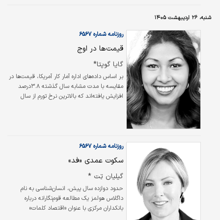
عاملی محرک این افزایش است؟ آیا این دلایل
شنبه، ۲۶ اردیبهشت ۱۴۰۵
عمدتا چرخه‌ای (مقطعی) هستند یا باید آنها را
ساختاری (سیستمیک) و مایه نگرانی عمیق‌تر
روزنامه شماره ۶۵۶۷
دانست؟
قیمت‌ها در اوج
گایا گوپتا*
بر اساس داده‌های اداره آمار کار آمریکا، قیمت‌ها در
مقایسه با مدت مشابه سال گذشته ۳.۸درصد
افزایش یافته‌اند که بالاترین نرخ تورم از سال
۲۰۲۳ تاکنون محسوب می‌شود.
روزنامه شماره ۶۵۶۷
سکوت عمدی «فد»
گیلیان تِت *
حدود دوازده سال پیش، انسان‌شناسی به نام
داگلاس هولمز یک مطالعه قوم‌نگارانه درباره
بانکداران مرکزی با عنوان «اقتصاد کلمات»
(Economy of Words) منتشر کرد. این مطالعه