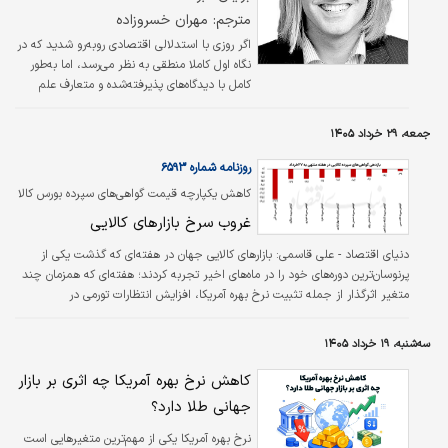
مترجم: مهران خسروزاده
اگر روزی با استدلالی اقتصادی روبه‌رو شدید که در
نگاه اول کاملا منطقی به نظر می‌رسد، اما به‌طور
کامل با دیدگاه‌های پذیرفته‌شده و متعارف علم
اقتصاد در تضاد است، به احتمال زیاد آن
استدلال دچار خطای «نتیجه‌گیری از یک رابطه
جمعه، ۲۹ خرداد ۱۴۰۵
حسابداری» شده است. در چنین مواردی، بهتر
است هرچه سریع‌تر از آن فاصله بگیرید.
روزنامه شماره ۶۵۹۳
کاهش یکپارچه قیمت گواهی‌های سپرده بورس کالا
طی هفته گذشته
غروب سرخ بازارهای کالایی
دنیای اقتصاد - علی قاسمی:
بازارهای کالایی جهان در هفته‌ای که گذشت یکی از
پرنوسان‌ترین دوره‌های خود را در ماه‌های اخیر تجربه کردند؛ هفته‌ای که همزمان چند
متغیر اثرگذار از جمله تثبیت نرخ بهره آمریکا، افزایش انتظارات تورمی در
اقتصادهای بزرگ، تردیدها درباره روند تقاضای چین و همچنین تحولات سیاسی در
ایران، فشار سنگینی بر قیمت کامودیتی‌ها وارد کرد. درحالی‌که بسیاری از
سه‌شنبه، ۱۹ خرداد ۱۴۰۵
سرمایه‌گذاران در انتظار آغاز چرخه کاهش نرخ بهره از سوی بانک‌های مرکزی بودند،
تداوم سیاست‌های محتاطانه پولی موجب شد بخش عمده‌ای از بازارهای جهانی وارد
کاهش نرخ بهره آمریکا چه اثری بر بازار
فاز اصلاح…
جهانی طلا دارد؟
نرخ بهره آمریکا یکی از مهم‌ترین متغیرهایی است