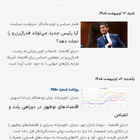
بازارهای جهانی را به مسیر سیاست پولی آمریکا جلب کرد.
شنبه، ۱۲ اردیبهشت ۱۴۰۵
فشار سیاسی و تورم ماندگار؛ سرنوشت سیاست
پولی آمریکا در بزنگاه؛
آیا رئیس جدید می‌تواند فدرال‌رزرو را
نجات دهد؟
دنیای اقتصاد: انتصاب کوین وارش به ریاست
فدرال‌رزرو در مقطعی حساس برای اقتصاد آمریکا،
توجه بازارهای جهانی را به خود جلب کرده است.
تصمیم وزارت دادگستری برای کنار گذاشتن
تحقیقات از جروم پاول عملا مسیر را برایتایید
یکشنبه، ۰۶ اردیبهشت ۱۴۰۵
وارش هموار کرد و به نظر می‌رسد دوران جدیدی در
سیاست پولیایالات متحده در حال آغاز است.
روزنامه شماره ۶۵۵۰
بحران خاورمیانه، پایان زودهنگام چرخه تسهیل
پولی را رقم زد
اقتصادهای نوظهور در دوراهی رشد و
انقباض
دنیای اقتصاد - نیوشا شایان مهر:
بحران خاورمیانه بسیاری از اقتصادهای نوظهور را
در تنگنای رشد ضعیف‌تر اما نیاز به سیاست پولی سخت‌گیرانه‌تر قرار داده است.
افزایش قیمت انرژی، کود و سایر کالاهای وابسته به سوخت‌های فسیلی، همراه با