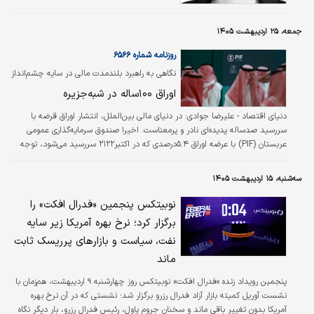
مطرح می‌ساخت که نگریستن به نخبگان بانکداری
مرکزی صرفا به‌عنوان «مهندسانی» که اقتصاد ما را
جمعه، ۲۵ اردیبهشت ۱۴۰۵
با کشیدن اهرم‌های پولی شکل می‌دهند، کاملا
نادرست است.
روزنامه شماره ۶۵۶۶
نگاهی به راهبرد بلندمدت مالی در سایه چشم‌انداز
۲۰۳۰؛
اوراق ۱۰۰ساله در شبه‌جزیره
دنیای اقتصاد - علیرضا جوادی:
در دنیای مالی بین‌الملل، انتشار اوراق قرضه با
سررسید صدساله پدیده‌ای نادر و پرمعناست. اخیرا صندوق سرمایه‌گذاری عمومی
عربستان (PIF) با عرضه اوراق ۵.۴درصدی که در اکتبر۲۱۲۲ سررسید می‌شود، توجه
بسیاری از تحلیلگران را جلب کرده است. این ابزار مالی فراتر از یک تامین مالی ساده،
پیام‌هایی کلان درباره استراتژی اقتصادی بلندمدت ریاض دارد.
سه‌شنبه، ۱۵ اردیبهشت ۱۴۰۵
نوبیتکس پنجمین «فدرال افکت» را
برگزار کرد؛ نرخ بهره آمریکا زیر سایه
نفت، سیاست و بازارهای پرریسک ثابت
ماند
پنجمین رویداد زنده «فدرال افکت» نوبیتکس روز چهارشنبه ۹ اردیبهشت، هم‌زمان با
نشست آوریل کمیته بازار آزاد فدرال رزرو برگزار شد؛ نشستی که در آن نرخ بهره
آمریکا بدون تغییر باقی ماند و سخنان جروم پاول، رئیس فدرال رزرو، بار دیگر نگاه