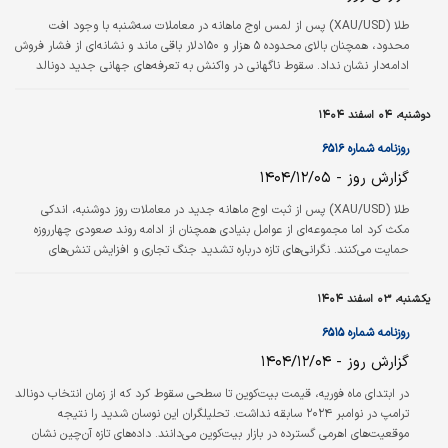
طلا (XAU/USD) پس از لمس اوج ماهانه در معاملات سه‌شنبه با وجود افت
محدود، همچنان بالای محدوده ۵ هزار و ۱۵۰دلار باقی ماند و نشانه‌ای از فشار فروش
ادامه‌دار نشان نداد. سقوط ناگهانی در واکنش به تعرفه‌های جهانی جدید دونالد
ترامپ و سپس بازگشت قیمت، همزمان با تقویت دوباره دلار آمریکا تحت تاثیر
چشم‌انداز انقباضی فدرال‌رزرو، عامل اصلی فشار نزولی بر این فلز گران‌بها ارزیابی
دوشنبه، ۰۴ اسفند ۱۴۰۴
می‌شود.
روزنامه شماره ۶۵۱۶
گزارش روز - ۱۴۰۴/۱۲/۰۵
طلا (XAU/USD) پس از ثبت اوج ماهانه جدید در معاملات روز دوشنبه، اندکی
مکث کرد اما مجموعه‌ای از عوامل بنیادی همچنان از ادامه روند صعودی چهارروزه
حمایت می‌کنند. نگرانی‌های تازه درباره تشدید جنگ تجاری و افزایش تنش‌های
ژئوپلیتیک در خاورمیانه، دو محرک اصلی‌ هستند که تقاضا برای این دارایی امن را
تقویت کرده و چشم‌انداز صعودی را معتبر نگه می‌دارند. انتظارات برای کاهش نرخ
یکشنبه، ۰۳ اسفند ۱۴۰۴
بهره همزمان با انتشار رشد ضعیف تولید ناخالص داخلی آمریکا نیز تقویت شد. این
موضوع همراه با عدم قطعیت‌های تجاری، دلار را از اوج اخیرش…
روزنامه شماره ۶۵۱۵
گزارش روز - ۱۴۰۴/۱۲/۰۴
در ابتدای ماه فوریه، قیمت بیت‌کوین تا سطحی سقوط کرد که از زمان انتخاب دونالد
ترامپ در نوامبر ۲۰۲۴ سابقه نداشت. تحلیلگران این نوسان شدید را نتیجه
موقعیت‌های ‌اهرمی‌ گسترده در بازار بیت‌کوین می‌دانند. داده‌های تازه آن‌چین نشان