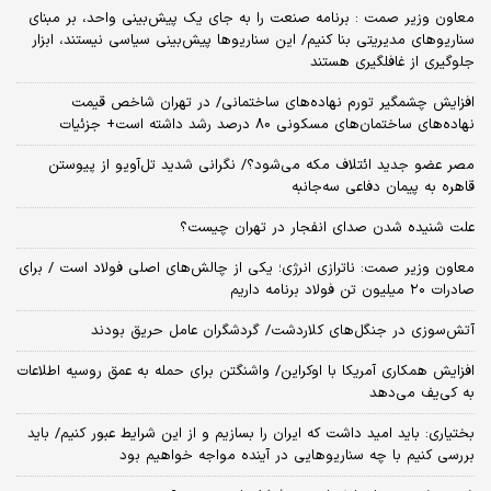
معاون وزیر صمت : برنامه صنعت را به جای یک پیش‌بینی واحد، بر مبنای
سناریوهای مدیریتی بنا کنیم/ این سناریوها پیش‌بینی سیاسی نیستند، ابزار
جلوگیری از غافلگیری هستند
افزایش چشمگیر تورم نهاده‌های ساختمانی/ در تهران شاخص قیمت
نهاده‌های ساختمان‌های مسکونی 80 درصد رشد داشته است+ جزئیات
مصر عضو جدید ائتلاف مکه می‌شود؟/ نگرانی شدید تل‌آویو از پیوستن
قاهره به پیمان دفاعی سه‌جانبه
علت شنیده شدن صدای انفجار در تهران چیست؟
معاون وزیر صمت: ناترازی انرژی؛ یکی از چالش‌های اصلی فولاد است / برای
صادرات ۲۰ میلیون تن فولاد برنامه‌ داریم
آتش‌سوزی در جنگل‌های کلاردشت/ گردشگران عامل حریق بودند
افزایش همکاری آمریکا با اوکراین/ واشنگتن برای حمله به عمق روسیه اطلاعات
به کی‌یف می‌دهد
بختیاری: باید امید داشت که ایران را بسازیم و از این شرایط عبور کنیم/ باید
بررسی کنیم با چه سناریوهایی در آینده مواجه خواهیم بود