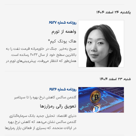
شوک عرضه ناشی از جنگ و اختلال در تنگه هرمز، هزینه‌ واردات را بالا برده و مسیر
سیاستگذاری را دشوارتر کرده است. در این میان نقش فدرال‌رزرو آمریکا تعیین‌کننده
یکشنبه، ۲۴ اسفند ۱۴۰۴
است. مسیر نرخ‌های بهره آمریکا و نوسانات دلار می‌تواند جریان سرمایه، هزینه
استقراض و ثبات مالی اقتصادهای نوظهور را به‌طور مستقیم تحت‌تاثیر قرار دهد.…
روزنامه شماره ۶۵۲۷
واهمه از تورم
هاک یونگ کیم*
صبح به‌خیر. جنگ در خاورمیانه قیمت نفت را به
بالاترین سطح خود از سال ۲۰۲۲ رسانده است.
همان‌طور که انتظار می‌رفت، پیش‌بینی‌های تورم در
کوتاه‌مدت افزایش یافته‌اند. معامله‌گران بازار
قراردادهای آتی اکنون دیگر انتظار کاهش نرخ بهره
توسط فدرال رزرو در سال جاری را ندارند و بازده
شنبه، ۲۳ اسفند ۱۴۰۴
اوراق خزانه‌داری کوتاه‌مدت نیز افزایش یافته است.
روزنامه شماره ۶۵۲۶
گلدمن ساکس کاهش نرخ بهره را تا سپتامبر
پیش‌بینی می‌کند
تعویق رالی رمزارزها
دنیای اقتصاد: تحلیل جدید بانک سرمایه‌گذاری
گلدمن ساکس نشان می‌دهد که کاهش نرخ بهره
در ایالات متحده، که بسیاری از فعالان بازار رمزارزها
انتظار آن را دارند، احتمالا دیرتر از پیش‌بینی‌های