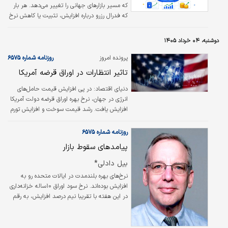
که مسیر بازارهای جهانی را تغییر می‌دهد. هر بار
که فدرال رزرو درباره افزایش، تثبیت یا کاهش نرخ
بهره تصمیم می‌گیرد، بازارهایی مثل سهام، اوراق
قرضه، ارز، نفت و طلا به آن واکنش نشان
دوشنبه، ۰۴ خرداد ۱۴۰۵
می‌دهند.
پرونده امروز
روزنامه شماره ۶۵۷۵
تاثیر انتظارات در اوراق قرضه آمریکا
دنیای اقتصاد:
در پی افزایش قیمت حامل‌های
انرژی در جهان، نرخ بهره اوراق قرضه دولت آمریکا
افزایش یافت. رشد قیمت سوخت و افزایش تورم
باعث شده است انتظارات تورمی افزایش یابد. به
نظر می‌رسد فدرال‌رزرو نرخ بهره را کاهش نخواهد
روزنامه شماره ۶۵۷۵
داد.
پیامدهای سقوط بازار
بیل دادلی*
نرخ‌های بهره بلندمدت در ایالات متحده رو به
افزایش بوده‌اند. نرخ سود اوراق ۱۰ساله خزانه‌داری
در این هفته با تقریبا نیم درصد افزایش، به رقم
کمی کمتر از ۴.۷۰درصد رسیده است که بالاترین
میزان از ژانویه ۲۰۲۵ به شمار می‌رود. این موضوع
سوالات آشکاری را ایجاد می‌کند؛ از جمله اینکه چه