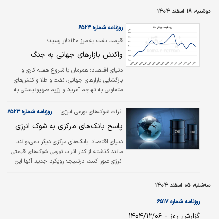
قبلی رخ خواهد داد. این بانک اکنون پیش‌بینی
دوشنبه، ۱۸ اسفند ۱۴۰۴
می‌کند نخستین کاهش نرخ بهره فدرال‌رزرو نه در
تابستان، بلکه در ماه سپتامبر انجام شود؛ موضوعی
روزنامه شماره ۶۵۲۴
که می‌تواند زمان آغاز موج صعودی جدید در بازار
قیمت نفت به مرز ۱۲۰دلار رسید؛
رمزارزها را به تعویق بیندازد.
واکنش بازارهای جهانی به جنگ
دنیای اقتصاد:
همزمان با شروع هفته کاری و
بازگشایی بازارهای جهانی، نفت و طلا واکنش‌های
متفاوتی به تهاجم آمریکا و رژیم صهیونیستی به
ایران و پاسخ متقابل کشورمان نشان دادند. بر این
اساس، گسترش جنگ در منطقه بهای شاخص
اثرات شوک‌های تورمی انرژی؛
روزنامه شماره ۶۵۲۴
برنت را با جهشی کم‌سابقه از ۱۰۳دلار عبور داد و
پاسخ بانک‌های مرکزی به شوک انرژی
حتی به حدود ۱۱۹دلار یعنی بالاترین سطح از
سال۲۰۲۲ رساند. اختلال در کشتیرانی تنگه هرمز و
دنیای اقتصاد:
بانک‌های مرکزی دیگر نمی‌توانند
کاهش تولید نفت در عراق، کویت و امارات
مانند گذشته از کنار اثرات تورمی شوک‌های قیمتی
نگرانی‌ها در زمینه کمبود عرضه جهانی انرژی را
انرژی عبور کنند، درنتیجه رویکرد جدید آنها این
تشدید کرده و کشورهای جنوب شرقی آسیا آمادگی
است که در‌برابر خطر سرایت افزایش قیمت انرژی
خود را برای آزادسازی ذخایر استراتژیک…
به انتظارات تورمی بایستند و با اتخاذ سیاستی
سه‌شنبه، ۰۵ اسفند ۱۴۰۴
محتاطانه، از بروز خطاهای بزرگ در طیفی از
سناریوهای محتمل جلوگیری کنند.
روزنامه شماره ۶۵۱۷
گزارش روز - ۱۴۰۴/۱۲/۰۶