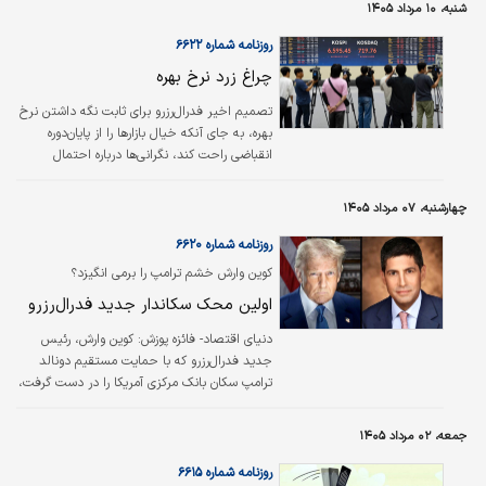
شنبه، ۱۰ مرداد ۱۴۰۵
روزنامه شماره ۶۶۲۲
چراغ زرد نرخ بهره
تصمیم اخیر فدرال‌رزرو برای ثابت نگه داشتن نرخ
بهره، به جای آنکه خیال بازارها را از پایان‌دوره
انقباضی راحت کند، نگرانی‌ها درباره احتمال
بازگشت سیاست افزایش نرخ بهره را بیشتر کرده
است. اگرچه بانک مرکزی آمریکا در نشست اخیر
چهارشنبه، ۰۷ مرداد ۱۴۰۵
خود نرخ‌ها را بدون تغییر حفظ کرد، اما پیام‌های
مقام‌های این نهاد نشان داد مبارزه با تورم همچنان
روزنامه شماره ۶۶۲۰
در اولویت قرار دارد و کاهش نرخ بهره هنوز در
کوین وارش خشم ترامپ را برمی انگیزد؟
دستور کار فوری نیست.
اولین محک سکاندار جدید فدرال‌رزرو
دنیای اقتصاد- فائزه پوزش:
کوین وارش، رئیس
جدید فدرال‌رزرو که با حمایت مستقیم دونالد
ترامپ سکان بانک مرکزی آمریکا را در دست گرفت،
حالا در آستانه تصمیمی قرار گرفته که می‌تواند
فاصله او با حامی سیاسی‌اش را آشکار کند. ترامپ
جمعه، ۰۲ مرداد ۱۴۰۵
خواهان کاهش نرخ بهره است، اما مواضع
ضدتورمی وارش و تاکید او بر استقلال تصمیم‌گیری
روزنامه شماره ۶۶۱۵