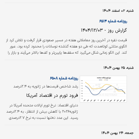
می‌دهد که طی هفته گذشته، بازار مشتقات بیت‌کوین با یک پاکسازی بزرگ روبه‌رو
شده است.
شنبه، ۰۲ اسفند ۱۴۰۴
روزنامه شماره ۶۵۱۴
گزارش روز - ۱۴۰۴/۱۲/۰۳
قیمت نقره در آخرین روز معاملاتی هفته در مسیر صعودی قرار گرفت و تلاش کرد از
الگوی مثلثی کوتاه‌مدت که طی دو هفته گذشته نوسانات را محدود کرده بود، عبور
کند. این الگو زمانی شکل می‌گیرد که سقف‌ها پایین‌تر و کف‌ها بالاتر می‌آیند و بازار را
وارد فاز فشردگی می‌کنند که معمولا به یک شکست قیمتی منتهی می‌شود. عبور نقره
از محدوده ۷۹ دلار نخستین نشانه خروج از این ساختار بود، اما برای معتبر شدن
شنبه، ۲۵ بهمن ۱۴۰۴
شکست، بازار نیاز به حجم و تداوم حرکت دارد؛ چرا که شکست‌های بدون پشتوانه
اغلب مصنوعی بوده و قیمت دوباره به داخل…
روزنامه شماره ۶۵۰۸
رشد شاخص قیمت‌ها در ژانویه به ۲.۴درصد
رسید؛
فرود تورم در اقتصاد آمریکا
دنیای اقتصاد:
نرخ تورم ایالات متحده آمریکا در
ژانویه۲۰۲۶ با کاهش بیش از انتظار، به ۲.۴درصد
رسید. این عدد نه‌تنها نسبت به نرخ ۲.۷درصدی
ماه دسامبر کاهش محسوسی نشان داد، بلکه
پایین‌تر از پیش‌بینی ۲.۵درصدی اقتصاددانان نیز
جمعه، ۲۴ بهمن ۱۴۰۴
قرار گرفت و همین موضوع باعث شده