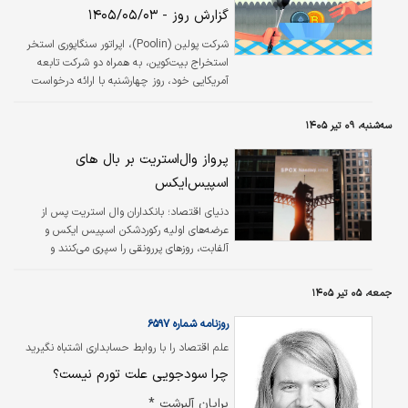
فدرال‌رزرو، احتمال تداوم سیاست‌های انقباضی را
گزارش روز - ۱۴۰۵/۰۵/۰۳
تقویت کرده و نگاه بازارها را به نشست این نهاد
دوخته است. گرچه کوین وارش با حمایت و
شرکت پولین (Poolin)، اپراتور سنگاپوری استخر
انتخاب دونالد ترامپ به ریاست فدرال‌رزرو رسید،
استخراج بیت‌کوین، به همراه دو شرکت تابعه
اما از زمان آغاز ریاست خود، دست‌کم در حوزه…
آمریکایی خود، روز چهارشنبه با ارائه درخواست
حمایت از ورشکستگی تحت فصل ۱۱ در دادگاهی
در ایالت نیوجرسی، رسما اعلام ورشکستگی کرد.
سه‌شنبه، ۰۹ تیر ۱۴۰۵
پولین در سال ۲۰۱۹ بزرگ‌ترین استخر استخراج
بیت‌کوین جهان بود، اما اکنون بر اساس آمار
پرواز وال‌استریت بر بال های
Hashrate Index با سهم ۰.۲ درصدی از هش‌ریت
اسپیس‌ایکس
شبکه، در جایگاه هفدهم قرار دارد.
دنیای اقتصاد؛ بانکداران وال استریت پس از
عرضه‌های اولیه رکوردشکن اسپیس ایکس و
آلفابت، روزهای پررونقی را سپری می‌کنند و
انتظارات برای تداوم این روند تا پایان سال ۲۰۲۶ به
شدت افزایش یافته است.
جمعه، ۰۵ تیر ۱۴۰۵
روزنامه شماره ۶۵۹۷
علم اقتصاد را با روابط حسابداری اشتباه نگیرید
چرا سودجویی علت تورم نیست؟
برایان آلبرشت *