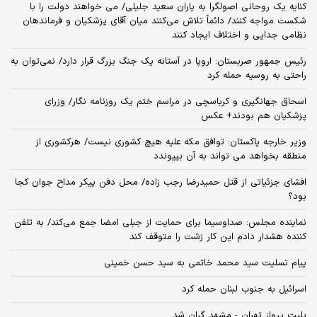
کنایه یک روحانی اصولگرا به یاران سعید جلیلی/ می خواهند دولت را با
شکست مواجه کنند/ دائماً تلاش می‌کنند میان آقای پزشکیان و فرماندهان
نظامی جدایی و اختلاف ایجاد کنند
رئیس جمهور صربستان: اروپا در آستانه یک جنگ بزرگ قرار دارد/ نمی‌توان به
راحتی به روسیه حمله کرد
اسحاق جهانگیری و کرباسچی در مراسم ختم یک روزنامه نگار/ وزرای
پزشکیان هم بودند+ عکس
وزیر خارجه پاکستان: توافق مکه علیه هیچ کشوری نیست/ هرکشوری از
منطقه بخواهد می تواند به آن بپیوندد
افشای جزئیاتی از قتل حمیدرضا رجب زاده/ محل دفن پیکر مداح جوان کجا
بود؟
نماینده مجلس: صداوسیما برای حمایت از جبلی امضا جمع می‌کند/ به تلفن
کننده هشدار دادم این کار زشت را متوقف کند
پیام تسلیت سید محمد خاتمی به سید حسن خمینی
اسرائیل به جنوب لبنان حمله کرد
بلیت پرواز تهران - مشهد گران شد