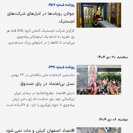
روزنامه شماره ۶۵۱۷
جولان روبات‌ها در انبارهای شرکت‌های
لجستیک
کارگران شرکت لجستیک آلمانی گروه DHL قبلا هر
روز تقریبا به اندازه‌ یک نیم‌ماراتن پیاده‌روی
می‌کردند تا کالاها را در انبارهای بزرگ دسته‌بندی،
انتخاب و جابه‌جا کنند. کار اصلی شرکت تحویل
بسته‌ها و مدیریت زنجیره تامین است. اما حالا با
سه‌شنبه، ۳۰ دی ۱۴۰۴
کمک روبات‌های خودران متحرکی که می‌توانند
کانتینرها را با سرعتی تا ۶۵۰ جعبه در ساعت
روزنامه شماره ۶۴۹۱
تخلیه کنند، حجم کار و مسافتی که کارگران طی
نخستین انتخابات ملی بنگلادش در ۲۳ بهمن
می‌کنند تا حد بسیار زیادی کمتر شده است.
برگزار خواهد شد
نسل بی‌اعتماد در پای صندوق
دنیای اقتصاد:
«رفیع‌العالم» در بیشتر دوران
بزرگسالی خود باور نداشت که رای دادن ارزش
پیاده‌روی تا حوزه رای‌گیری را دارد. او ۲۷ساله است،
در یک محله‌ طبقه متوسط ​​داکا بزرگ شده و تقریبا
یک دهه پیش واجد شرایط رای دادن شد. او هرگز
دوشنبه، ۰۸ دی ۱۴۰۴
رای نداد؛ نه در انتخابات ملی بنگلادش در سال
۲۰۱۸ و نه در انتخابات۲۰۲۴. او گفت: «رای من
اقتصاد اصفهان کیش و مات نمی شود