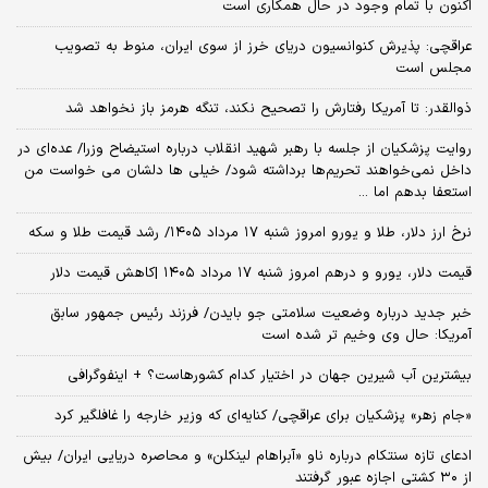
اکنون با تمام وجود در حال همکاری است
عراقچی: پذیرش کنوانسیون دریای خرز از سوی ایران، منوط به تصویب
مجلس است
ذوالقدر: تا آمریکا رفتارش را تصحیح نکند، تنگه هرمز باز نخواهد شد
روایت پزشکیان از جلسه با رهبر شهید انقلاب درباره استیضاح وزرا/ عده‌ای در
داخل نمی‌خواهند تحریم‌ها برداشته شود/ خیلی ها دلشان می خواست من
استعفا بدهم اما ...
نرخ ارز دلار، طلا و یورو امروز شنبه ۱۷ مرداد ۱۴۰۵/ رشد قیمت طلا و سکه
قیمت دلار، یورو و درهم امروز شنبه ۱۷ مرداد ۱۴۰۵ |کاهش قیمت دلار
خبر جدید درباره وضعیت سلامتی جو بایدن/ فرزند رئیس جمهور سابق
آمریکا: حال وی وخیم تر شده است
بیشترین آب شیرین جهان در اختیار کدام کشورهاست؟ + اینفوگرافی
«جام زهر» پزشکیان برای عراقچی/ کنایه‌ای که وزیر خارجه را غافلگیر کرد
ادعای تازه سنتکام درباره ناو «آبراهام لینکلن» و محاصره دریایی ایران/ بیش
از ۳۰ کشتی اجازه عبور گرفتند