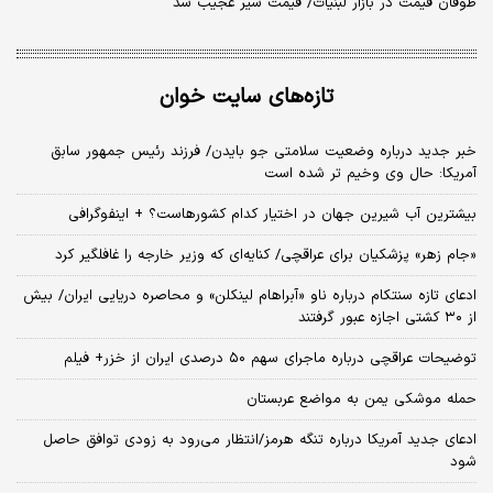
طوفان قیمت در بازار لبنیات/ قیمت شیر عجیب شد
تازه‌های سایت خوان
خبر جدید درباره وضعیت سلامتی جو بایدن/ فرزند رئیس جمهور سابق
آمریکا: حال وی وخیم تر شده است
بیشترین آب شیرین جهان در اختیار کدام کشورهاست؟ + اینفوگرافی
«جام زهر» پزشکیان برای عراقچی/ کنایه‌ای که وزیر خارجه را غافلگیر کرد
ادعای تازه سنتکام درباره ناو «آبراهام لینکلن» و محاصره دریایی ایران/ بیش
از ۳۰ کشتی اجازه عبور گرفتند
توضیحات عراقچی درباره ماجرای سهم ۵۰ درصدی ایران از خزر+ فیلم
حمله موشکی یمن به مواضع عربستان
ادعای جدید آمریکا درباره تنگه هرمز/انتظار می‌رود به زودی توافق حاصل
شود