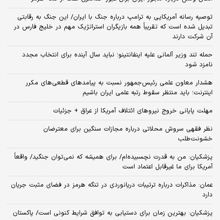
توصیه رسانه آمریکایی به ترامپ درباره جنگ با ایران/ این جنگ به رقابتی
تبدیل شده است که تقریباً همه بازیگران استراتژیک مهم در خلیج فارس در
آن شرکت دارند
حمله تند وزیر آلمانی علیه اینفانتینو؛ نباید سال آینده برای انتخاب مجدد
نامزد شود
هشدار معاون علمی رئیس‌جمهور نسبت به پیامدهای قطعی‌های مکرر
اینترنت؛ باید منتظر سقوط رتبه علمی ایران باشیم
مهلت پایانی خروج نیروهای ائتلاف آمریکا از عراق + جزئیات
نظر فقهی سروش محلاتی درباره مجازات سنگین برای معترضان
خشونت‌طلب
پزشکیان: من به قدرت نچسبیده‌ام/ برای همیشه که نمی‌توان جنگید/ واقعاً
آمریکا برای ما غیرقابل اعتماد است
عمان: مذاکرات درباره ترتیبات دریانوردی در تنگه هرمز در فضای مثبت جریان
دارد
پزشکیان‌: بهترین زمان برای دستیابی به توافق شرایط کنونی است/ پاکستان