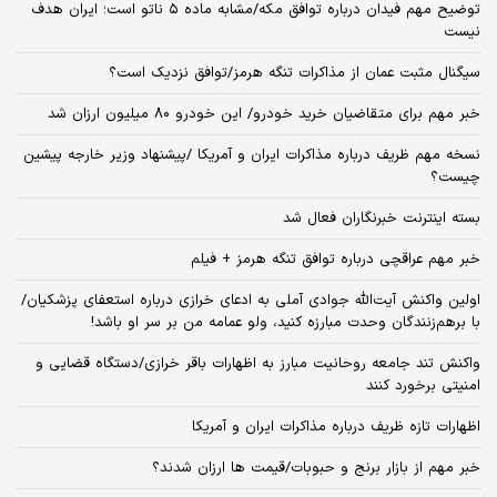
توضیح مهم فیدان درباره توافق مکه/مشابه ماده ۵ ناتو است؛ ایران هدف
نیست
سیگنال‌ مثبت عمان از مذاکرات تنگه هرمز/توافق نزدیک است؟
خبر مهم برای متقاضیان خرید خودرو/ این خودرو ۸۰ میلیون ارزان شد
نسخه‌ مهم ظریف درباره مذاکرات ایران و آمریکا /پیشنهاد وزیر خارجه پیشین
چیست؟
بسته اینترنت خبرنگاران فعال شد
خبر مهم عراقچی درباره توافق تنگه هرمز + فیلم
اولین واکنش آیت‌الله جوادی آملی به ادعای خرازی درباره استعفای پزشکیان/
با برهم‌زنندگان وحدت مبارزه کنید، ولو عمامه من بر سر او باشد!
واکنش تند جامعه روحانیت مبارز به اظهارات باقر خرازی/دستگاه قضایی و
امنیتی برخورد کنند
اظهارات تازه ظریف درباره مذاکرات ایران و آمریکا
خبر مهم از بازار برنج و حبوبات/قیمت ها ارزان شدند؟