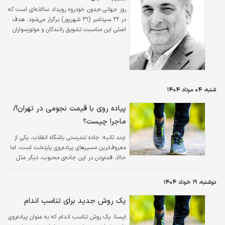
روز جهانی «بدون خودرو» رویداد سالانه‌ای است که
در ۲۲ سپتامبر (۳۱ شهریور) برگزار می‌شود. هدف
اصلی این مناسبت تشویق رانندگان و موتورسواران
به کنار گذاشتن وسایل نقلیه موتوری شخصی برای
حداقل یک روز و استفاده از جایگزین‌های پایدارتر
مانند پیاده‌روی، دوچرخه‌سواری، حمل‌ونقل عمومی
یا کار از راه دور است.
شنبه، ۰۴ مرداد ۱۴۰۴
پیاده روی با قیمت نجومی در تهران!/
ماجرا چیست؟
چند ثانیه:
جاده تندرستی باشگاه انقلاب، یکی از
معروف‌ترین مسیرهای پیاده‌روی پایتخت است، اما
حالا، قدم‌زدن در این جاده‌ی محبوب، دیگر مثل
گذشته آسان نیست. برخی افراد کارت عضویتشان
را بایگانی کرده اند!
دوشنبه، ۱۹ خرداد ۱۴۰۴
یک روش جدید برای تناسب اندام
ايسنا:
یک روش تناسب اندام که به عنوان پیاده‌روی