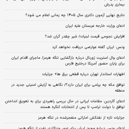
بیماری پدرش
نتایج نهایی آزمون دکتری سال ۱۴۰۵ چه زمانی اعلام می شود؟
ادعای وزارت خارجه عربستان علیه ایران
افزایش نجومی قیمت لبنیات/ شیر چقدر گران شد؟
ونس: ایران گفته عوارضی دریافت نخواهد کرد
ادعای وال استریت ژورنال درباره بازگشایی تنگه هرمز/ ماجرای اقدام ایران
برای پایان حضور آمریکا درخلیج فارس
اظهارات استاندار تهران درباره قطعی برق ها+ جزئیات
توافق مکه چه پیامی برای ایران دارد؟/ نگاهی به آرایش امنیتی جدید در
منطقه
ادعای گاردین: مقامات ایرانی در حال بررسی راهبردی برای به تعویق انداختن
توافق با دولت ترامپ تا پس از انتخابات کنگره هستند
جزئیات تازه از نفتکش اماراتی منفجرشده در تنگه هرمز
ادعای ونس درباره مجوز ایران برای عبور حداکثری نفت از تنگه هرمز