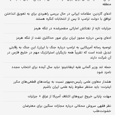
منطقه
ادعای گاردین: مقامات ایرانی در حال بررسی راهبردی برای به تعویق انداختن
توافق با دولت ترامپ تا پس از انتخابات کنگره هستند
جزئیات تازه از نفتکش اماراتی منفجرشده در تنگه هرمز
ادعای ونس درباره مجوز ایران برای عبور حداکثری نفت از تنگه هرمز
توصیه رسانه آمریکایی به ترامپ درباره جنگ با ایران/ این جنگ به رقابتی
تبدیل شده است که تقریباً همه بازیگران استراتژیک مهم در خلیج فارس در
آن شرکت دارند
حمله تند وزیر آلمانی علیه اینفانتینو؛ نباید سال آینده برای انتخاب مجدد
نامزد شود
هشدار معاون علمی رئیس‌جمهور نسبت به پیامدهای قطعی‌های مکرر
اینترنت؛ باید منتظر سقوط رتبه علمی ایران باشیم
مهلت پایانی خروج نیروهای ائتلاف آمریکا از عراق + جزئیات
نظر فقهی سروش محلاتی درباره مجازات سنگین برای معترضان
خشونت‌طلب