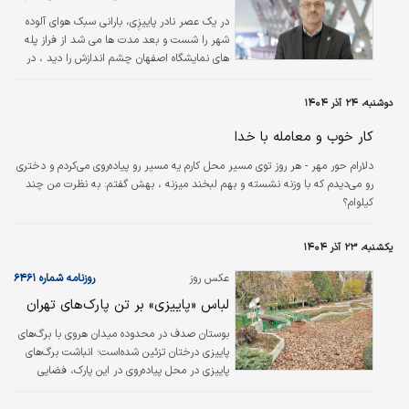
هیچ ارزش واقعی نداشت.» مانند بسیاری از
در یک عصر نادر پاییزِی، بارانی سبک هوای آلوده
بنگلادشی‌های همسن او، آگاهی سیاسی رفیع‌العالم
شهر را شست و بعد مدت ها می شد از فراز پله
در دوره طولانی حکومت شیخ حسینه، نخست‌وزیر
های نمایشگاه اصفهان چشم اندازش را دید ، در
سابق، شکل گرفت؛ زمانی که احزاب مخالف و
این هوای بارانی و غروب رنگ‌باخته، پیاده روی
ناظران انتخاباتی بارها اعتبار…
مختصری داشتیم با احمدرضا طحانیان، مدیرعامل
دوشنبه، ۲۴ آذر ۱۴۰۴
شرکت نمایشگاه‌های بین‌المللی استان اصفهان تا
در مسیری که به ساختمان اداری جدید منتهی
کار خوب و معامله با خدا
می‌شد، از گذشته، حال و آینده این مجموعه
دلارام حور مهر - هر روز توی مسیر محل کارم یه مسیر رو پیاده‌روی می‌کردم و دختری
بگوید؛ از رویدادهای تخصصی، افزایش کیفی
رو می‌دیدم که با وزنه نشسته و بهم لبخند میزنه ، بهش گفتم: به نظرت من چند
نمایشگاه‌ها، توسعه زیرساخت‌های سخت و
کیلوام؟
نرم‌افزاری، و از همه مهمتر، «رسالت اجتماعی»
نمایشگاه برای رونق اقتصاد و…
یکشنبه، ۲۳ آذر ۱۴۰۴
عکس روز
روزنامه شماره ۶۴۶۱
لباس «پاییزی» بر ‌تن پارک‌های تهران
بوستان صدف در محدوده میدان هروی با برگ‌‌‌‌‌‌های
پاییزی درختان تزئین شده‌است؛ انباشت برگ‌‌‌‌‌‌های
پاییزی در محل پیاده‌‌‌‌‌‌روی در این پارک، فضایی
جذاب برای شهروندان تهرانی فراهم کرده‌است تا از
قدم زدن در برگ‌‌‌‌‌‌ریزان پاییز لذت ببرند.