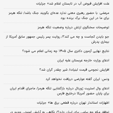
علت افزایش قبوض آب در تابستان اعلام شد+ جزئیات
مرعشی: با حضور رهبری معنی ندارد عده‌ای بگویند جنگ باشد/ تنگه هرمز
برای ما در این جنگ برگ برنده بود
توضیحات سخنگوی ارتش درباره وضعیت تنگه هرمز
جو بایدن کجاست و چه می کند؟/ روایت پسر رئیس جمهور سابق آمریکا از
بیماری پدرش
نتایج نهایی آزمون دکتری سال ۱۴۰۵ چه زمانی اعلام می شود؟
ادعای وزارت خارجه عربستان علیه ایران
افزایش نجومی قیمت لبنیات/ شیر چقدر گران شد؟
ونس: ایران گفته عوارضی دریافت نخواهد کرد
ادعای وال استریت ژورنال درباره بازگشایی تنگه هرمز/ ماجرای اقدام ایران
برای پایان حضور آمریکا درخلیج فارس
اظهارات استاندار تهران درباره قطعی برق ها+ جزئیات
توافق مکه چه پیامی برای ایران دارد؟/ نگاهی به آرایش امنیتی جدید در