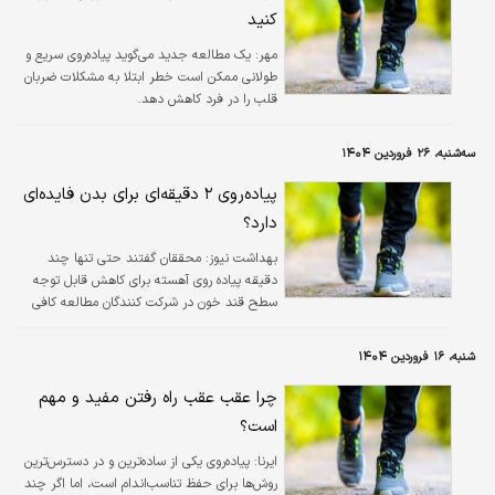
کنید
مهر:
یک مطالعه جدید می‌گوید پیاده‌روی سریع و
طولانی ممکن است خطر ابتلا به مشکلات ضربان
قلب را در فرد کاهش دهد.
سه‌شنبه، ۲۶ فروردین ۱۴۰۴
پیاده‌روی ۲ دقیقه‌ای برای بدن فایده‌ای
دارد؟
بهداشت نیوز:
محققان گفتند حتی تنها چند
دقیقه پیاده روی آهسته برای کاهش قابل توجه
سطح قند خون در شرکت کنندگان مطالعه کافی
بوده است. به طور قابل توجهی، راه رفتن بعد از
غذا خوردن با افزایش و کاهش تدریجی سطح قند
شنبه، ۱۶ فروردین ۱۴۰۴
خون نسبت به نشستن یا حتی ایستادن همراه
بود.
چرا عقب عقب راه رفتن مفید و مهم
است؟
ایرنا:
پیاده‌روی یکی از ساده‌ترین و در دسترس‌ترین
روش‌ها برای حفظ تناسب‌اندام است، اما اگر چند