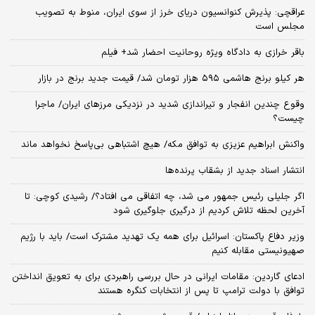
عراقچی: پذیرش کنوانسیون دریای خرز از سوی ایران، منوط به تصویب
مجلس است
باقر خرازی به دادگاه ویژه روحانیت احضار شد+ فیلم
هر کیلو برنج هاشمی ۵۹۵ هزار تومان شد/ قیمت جدید برنج در بازار
وقوع چندین انفجار و تیراندازی شدید در نزدیکی مرز‌های ایران/ ماجرا
چیست؟
واکنش ابراهیم عزیزی به توافق مکه/ هیچ اشتباهی بی‌پاسخ نخواهد ماند
انتشار اسناد جدید از بشقاب پرنده‌ها
اگر جلیلی رئیس جمهور می شد، چه اتفاقی می افتاد؟/ رشیدی کوچی: تا
آخرین لحظه تلاش کردیم از درگیری جلوگیری شود
وزیر دفاع پاکستان: اسرائیل برای همه یک تهدید مشترک است/ باید با رژیم
صهیونیستی مقابله کنیم
ادعای گاردین: مقامات ایرانی در حال بررسی راهبردی برای به تعویق انداختن
توافق با دولت ترامپ تا پس از انتخابات کنگره هستند