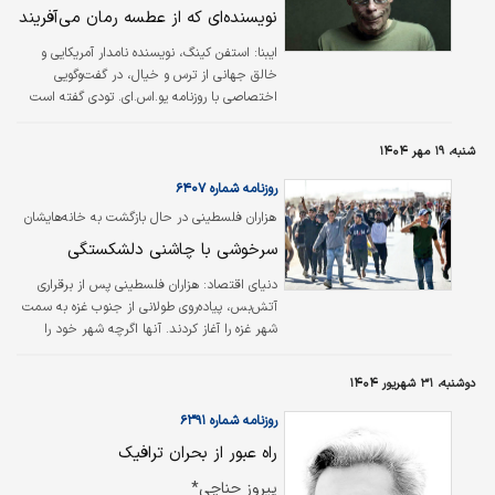
نویسنده‌‌ای که از عطسه رمان می‌آفریند
ایبنا: استفن کینگ، نویسنده نامدار آمریکایی و
خالق جهانی از ترس و خیال، در گفت‌وگویی
اختصاصی با روزنامه یو.اس.ای. تودی گفته است
که شاید به‌زودی از دنیای نویسندگی فاصله بگیرد.
شنبه، ۱۹ مهر ۱۴۰۴
روزنامه شماره ۶۴۰۷
هزاران فلسطینی در حال بازگشت به خانه‌هایشان
هستند؛
سرخوشی با چاشنی دلشکستگی
دنیای‌ اقتصاد: هزاران فلسطینی پس از برقراری
آتش‌بس، پیاده‌روی طولانی از جنوب غزه به سمت
شهر غزه را آغاز کردند. آنها اگرچه شهر خود را
ویران یافتند، اما از بازگشت به خانه آسوده‌خاطر
بودند.
دوشنبه، ۳۱ شهریور ۱۴۰۴
روزنامه شماره ۶۳۹۱
راه عبور از بحران ترافیک
پیروز حناچی*