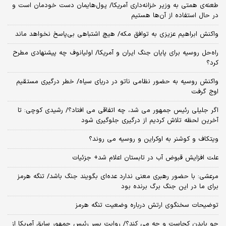
طعنه‌ی‌ همتی به وزیر خزانه‌داری آمریکا/ پول‌هایمان دست خودمان است و
در حال استفاده از آن‌ها هستیم
واکنش ابراهیم عزیزی به توافق مکه/ هیچ اشتباهی بی‌پاسخ نخواهد ماند
راه‌حل روسیه برای پایان جنگ ایران و آمریکا/ اولیانوف چه پیشنهادی مطرح
کرد؟
واکنش روسیه به حضور نظامی ناتو در دریای سیاه/ خطر درگیری مستقیم
اوج گرفت
اگر جلیلی رئیس جمهور می شد، چه اتفاقی می افتاد؟/ رشیدی کوچی: تا
آخرین لحظه تلاش کردیم از درگیری جلوگیری شود
ویتکاف و کوشنر به اوکراین و روسیه می روند؟
علت افزایش قبوض آب در تابستان اعلام شد+ جزئیات
مرعشی: با حضور رهبری معنی ندارد عده‌ای بگویند جنگ باشد/ تنگه هرمز
برای ما در این جنگ برگ برنده بود
توضیحات سخنگوی ارتش درباره وضعیت تنگه هرمز
جو بایدن کجاست و چه می کند؟/ روایت پسر رئیس جمهور سابق آمریکا از