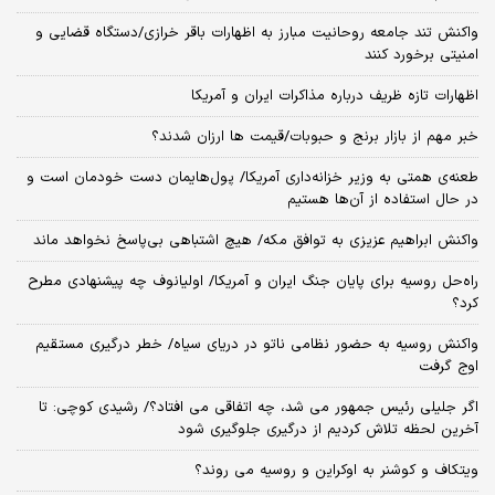
واکنش تند جامعه روحانیت مبارز به اظهارات باقر خرازی/دستگاه قضایی و
امنیتی برخورد کنند
اظهارات تازه ظریف درباره مذاکرات ایران و آمریکا
خبر مهم از بازار برنج و حبوبات/قیمت ها ارزان شدند؟
طعنه‌ی‌ همتی به وزیر خزانه‌داری آمریکا/ پول‌هایمان دست خودمان است و
در حال استفاده از آن‌ها هستیم
واکنش ابراهیم عزیزی به توافق مکه/ هیچ اشتباهی بی‌پاسخ نخواهد ماند
راه‌حل روسیه برای پایان جنگ ایران و آمریکا/ اولیانوف چه پیشنهادی مطرح
کرد؟
واکنش روسیه به حضور نظامی ناتو در دریای سیاه/ خطر درگیری مستقیم
اوج گرفت
اگر جلیلی رئیس جمهور می شد، چه اتفاقی می افتاد؟/ رشیدی کوچی: تا
آخرین لحظه تلاش کردیم از درگیری جلوگیری شود
ویتکاف و کوشنر به اوکراین و روسیه می روند؟