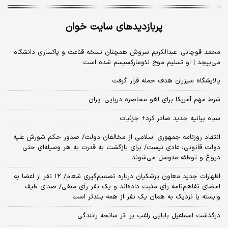
پربازدیدهای سایت خوان
محمد قوچانی: عبدالکریم سروش همچنان نسخه قناعت و پاکسازی دانشگاه
می‌پیچد | او تسلیم موج نئومارکسیسم شده است
پالایشگاه سیزران هدف حمله قرار گرفت
شرط مهم آمریکا برای لغو محاصره دریایی ایران
سپاه بیانیه جدید صادر کرد+ جزئیات
انتقاد روزنامه جمهوری اسلامی از مخالفان دولت/ صدور حکم شورش علیه
دولت قانونی، عادی نیست/ برای بازگشت به قدرت به هر وسیله‌ای حتی
دروغ و توطئه متوسل می‌شوند
اظهارات جدید معاون پزشکیان درباره تصمیم‌گیری شعام/ ۱۲ نفر از اعضا به
امضای تفاهم‌نامه رأی مثبت داده‌اند و یک نفر رأی منفی/ صدای طیف
وابسته یا نزدیک به همان یک نفر از همه بلندتر است
درگذشت اسماعیل بابایی راغب بر اثر سانحه رانندگی