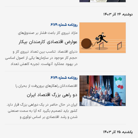
می‌توانند این اقلام را از بورس و حتی با قیمت
پایین‌‌‌تر از بازار، خریداری کنند که این می‌تواند به
دوشنبه، ۲۶ آذر ۱۴۰۳
تولیدکننده بسیار کمک کند تا محصولی با قیمت
پایین‌‌‌تر به بازار ارائه کند. اما بنگاه‌‌‌های کوچک‌تر به
روزنامه شماره ۶۱۷۹
دلیل عدم‌برخورداری از حمایت ‌‌‌و نیز برخی
مازاد نیروی کار باعث فشار بر صندوق‌های
مجوزها، نمی‌توانند…
بازنشستگی می‌شود؛
عوارض اقتصادی کارمندان بیکار
دنیای اقتصاد: تناسب بین تعداد نیروی کار و
حجم کار موجود در سازمان‌ها یکی از اصول اساسی
در بهبود عملکرد آنهاست. تجربه‌ کاهش تعداد
کارمندان دولتی به یک‌سوم ظرفیت در دوران کرونا
و عدم ایجاد اختلال در خدمات‌رسانی، وجود
روزنامه شماره ۶۱۷۹
قابل‌توجه مازاد نیروی انسانی را آشکار ساخت.
اقتصاددانان راهکارهای برون‌رفت از بحران را
مازاد نیروی انسانی در بخش دولتی مشکلاتی از
تشریح کردند
دو راهی بزرگ اقتصاد ایران
جمله افزایش مصرف انرژی، افزایش هزینه‌های
عمومی دولت و افزایش فشار مالی بر صندوق‌های
ایران در حال حاضر در یک دوراهی بزرگ قرار دارد.
بازنشستگی را به همراه دارد. روند فعلی استخدام‌
کشور باید تصمیم بگیرد که آیا به سمت صنعتی
نیروهای جدید که بدون توجه به مازاد نیرو در
شدن و رشد اقتصادی بر اساس نوآوری و
پیش گرفته شده است،…
تجاری‌سازی اختراعات حرکت خواهد کرد یا اینکه
همچنان به سیاست‌های قبلی خود در زمینه واردات
یکشنبه، ۲۵ آذر ۱۴۰۳
و وابستگی به منابع نفتی ادامه می‌دهد؟ این