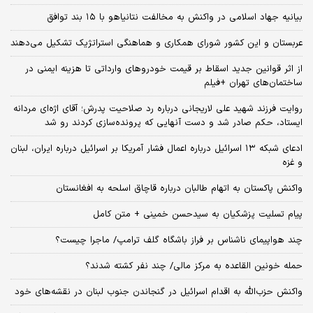
بیانیه جهاد اسلامی در واکنش به مخالفت نتانیاهو با ۱۵ بند توافق
عربستان و این کشور شورای همکاری و هماهنگی استراتژیک تشکیل می‌دهند
از اثر قوانین جدید اسقاط بر قیمت خودروهای وارداتی تا هزینه ایمنی در
ساختمان‌های تهران +فیلم
روایت فرزند شهید علی لاریجانی درباره رد صلاحیت پدرش؛ آقای اژه‌ای مردانه
ایستاد، حکم صادر شد و دست آنهایی که پرونده‌سازی کردند رو شد
ادعای شبکه ۱۳ اسرائیل درباره اعمال فشار آمریکا بر اسرائیل درباره ایران، لبنان
و غزه
واکنش پاکستان به اتهام طالبان درباره قاچاق اسلحه به افغانستان
پیام تسلیت پزشکیان به سیدحسن خمینی + متن کامل
چند هواپیمای ناشناس بر فراز باشگاه گلف ترامپ/ ماجرا چیست؟
حمله خونین القاعده به مرکز مالی/ چند نفر کشته شدند؟
واکنش حزب‌الله به اقدام اسرائیل در گنجاندن جنوب لبنان در نقشه‌های خود