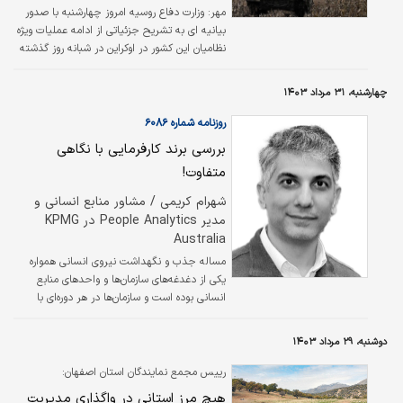
مهر:
وزارت دفاع روسیه امروز چهارشنبه با صدور
بیانیه ای به تشریح جزئیاتی از ادامه عملیات ویژه
نظامیان این کشور در اوکراین در شبانه روز گذشته
اشاره کرد.
چهارشنبه، ۳۱ مرداد ۱۴۰۳
روزنامه شماره ۶۰۸۶
بررسی برند کارفرمایی با نگاهی
متفاوت!
شهرام کریمی / مشاور منابع انسانی و
مدیر People Analytics در KPMG
Australia
مساله جذب و نگهداشت نیروی انسانی همواره
یکی از دغدغه‌های سازمان‌ها و واحدهای منابع
انسانی بوده است و سازمان‌ها در هر دوره‌ای با
رویکردهای مختلف سعی در رتق و فتق موضوع
تامین نیروهای باکیفیت و نگهداشت آنها
دوشنبه، ۲۹ مرداد ۱۴۰۳
داشته‌اند. گاهی گفتمان حسابداری منابع انسانی
پررنگ شده است تا تعیین کند که هزینه جذب
رییس مجمع نمایندگان استان اصفهان:
نیرو و در مقابل آن هزینه از دست دادن نیرو
هیچ مرز استانی در واگذاری مدیریت