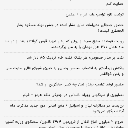
حمایت کنم
توئیت تازه ترامپ علیه ایران + عکس
حضور جنجالی «دیپلمات سابق بشار اسد» در جشن تولد مسکو/ بشار
الجعفری کیست؟
روایت فرمانده سابق سپاه از پولی که رهبر شهید قرض گرفتند/ بعد از دو سه
ماه همان ۳۰۰ هزار تومان را به من برگرداندند
نفت بر مدار صعودی/ هر بشکه نفت خام نزدیک 85 دلار شد
واکنش زیدآبادی به انتصاب محسن رضایی به دبیری شورای عالی امنیت ملی
و رفتن ذوالقدر
مشاور ارشد ترامپ برکنار شد/ چه کسی جایگزین او شد؟
تصاویری از سرنگونی پهپاد ناشناس در نزدیکی تنگه هرمز + فیلم
بن‌بست در مذاکرات لبنان و اسرائیل / منبع لبنانی: دور جدید مذاکرات ماه
آینده برگزار نمی‌شود
خروج ۲ میلیون اتباع افغان از فروردین ۱۴۰۴ تاکنون/ سخنگوی وزارت کشور:
ساماندهی اتباع غیر مجاز با سرعت در حال انجام است