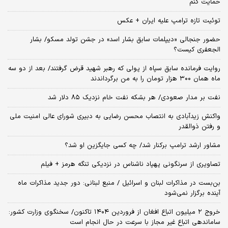
حمایت کنم
توئیت تازه ترامپ علیه ایران + عکس
حضور جنجالی «دیپلمات سابق بشار اسد» در جشن تولد مسکو/ بشار
الجعفری کیست؟
روایت فرمانده سابق سپاه از پولی که رهبر شهید قرض گرفتند/ بعد از دو سه
ماه همان ۳۰۰ هزار تومان را به من برگرداندند
نفت بر مدار صعودی/ هر بشکه نفت خام نزدیک ۸۵ دلار شد
واکنش زیدآبادی به انتصاب محسن رضایی به دبیری شورای عالی امنیت ملی
و رفتن ذوالقدر
مشاور ارشد ترامپ برکنار شد/ چه کسی جایگزین او شد؟
تصاویری از سرنگونی پهپاد ناشناس در نزدیکی تنگه هرمز + فیلم
بن‌بست در مذاکرات لبنان و اسرائیل / منبع لبنانی: دور جدید مذاکرات ماه
آینده برگزار نمی‌شود
خروج ۲ میلیون اتباع افغان از فروردین ۱۴۰۴ تاکنون/ سخنگوی وزارت کشور:
ساماندهی اتباع غیر مجاز با سرعت در حال انجام است