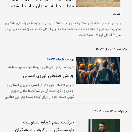
چقدر بوده است. گاهی موضوعات مرتبط با
منطقه دنا به اصفهان جابه‌جا نشده
دلبستگی نیروی انسانی و خصوصا نیروهای
تازه‌استخدام، ذهن مدیران را مشغول کرده است که
است
چه کارهایی باید انجام دهند. برند کارفرمایی را…
رییس مجمع نمایندگان استان اصفهان با انتقاد از برخی رویکردها در راستای واگذاری
مدیریت بخشی از منطقه حفاظت شده دنا به این استان گفت: هیچ گونه تغییری در
مرز ۲ استان ایجاد نشده است.
یکشنبه، ۲۱ مرداد ۱۴۰۳
روزنامه شماره ۶۰۷۷
شرکت‌ها با چالش‏‏‏‌هایی غیرمنتظره روبه‌رو خواهند
شد
چالش صنعتی نیروی انسانی
دنیای‌اقتصاد:
هرچقدر از اهمیت نیروی انسانی و
جذب و نگهداشت آن در شرکت‌ها غافل شویم
گویی دست خود را برای آینده بسته‌‌‌‌ایم. این مطلبی
است که هم‌‌‌‌اکنون در اغلب بنگاه‌‌‌‌های اقتصادی
نمود داشته ولی به مرور زمان باید منتظر وخامت
چهارشنبه، ۱۷ مرداد ۱۴۰۳
اوضاع مخصوصا در شرکت‌های صنعتی و معدنی
باشیم. به مرور زمان جذب و نگهداشت نیروی
جزئیات مهم درباره ممنوعیت
انسانی به اولویت اصلی بدل خواهد شد زیرا یاد
بازنشستگی این گروه از فرهنگیان