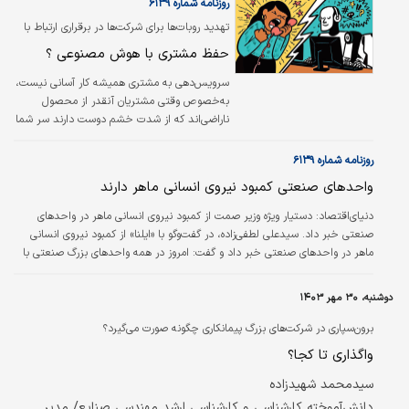
که با مشکلات فراوانی دست به گریبان هستند.
روزنامه شماره ۶۱۳۹
تهدید روبات‌ها برای شرکت‌ها در برقراری ارتباط با
مشتریان بررسی شد
حفظ مشتری با هوش مصنوعی ؟
سرویس‌‌دهی به مشتری همیشه کار آسانی نیست،
به‌‌خصوص وقتی مشتریان آنقدر از محصول
ناراضی‌‌اند که از شدت خشم دوست دارند سر شما
فریاد بزنند. این اتفاقی است که در ماه مه برای
شرکت «سونوس» (Sonos)، تولیدکننده
روزنامه شماره ۶۱۳۹
سیستم‌های صوتی خانگی، افتاد. جدیدترین
واحدهای صنعتی کمبود نیروی انسانی ماهر دارند
به‌‌روزرسانی اپلیکیشن شرکت ایرادات فنی بسیاری
داشت که به افت سهام شرکت منجر شد و طبیعتا
دنیای‌اقتصاد:
دستیار ویژه وزیر صمت از کمبود نیروی انسانی ماهر در واحدهای
مشتریان ناراضی بودند.
صنعتی خبر داد. سیدعلی لطفی‌زاده، در گفت‌‌‌وگو با «ایلنا» از کمبود نیروی انسانی
ماهر در واحدهای صنعتی خبر داد و گفت: امروز در همه واحدهای بزرگ صنعتی با
مشکل کمبود نیروی انسانی روبه‌‌‌رو هستیم و این کمبود در نیروی متخصص و ماهر
با وضوح بیشتری مشاهده می‌شود.
دوشنبه، ۳۰ مهر ۱۴۰۳
برون‌سپاری در شرکت‌های بزرگ پیمانکاری چگونه صورت می‌گیرد؟
واگذاری تا کجا؟
سیدمحمد شهیدزاده
دانش‌آموخته کارشناسی و کارشناسی ارشد مهندسی صنایع/ مدیر