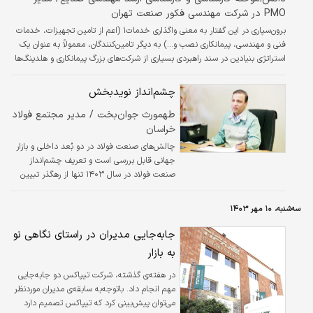
PMO در شرکت مهندسی فکور صنعت تهران
برون‌سپاری در این گفتار به معنی واگذاری خدمات۱ (اعم از تامین تجهیزات، خدمات
فنی و مهندسی، پیمانکاری نصب و...) به دیگر تامین‌کنندگان، معمولاً به عنوان یک
استراتژی بنیادین در سند راهبردی بسیاری از شرکت‌های بزرگ پیمانکاری و هلدینگ‌ها
به چشم می‌خورد.
چشم‌انداز نویدبخش
طهمورث جوان‌بخت / مدیر مجتمع فولاد
خراسان
چالش‌های صنعت فولاد در دو بُعد داخلی و بازار
جهانی قابل بررسی است و تعریف چشم‌انداز
صنعت فولاد در سال ۱۴۰۳ تنها از رهگذر تبیین
این ابعاد قابل ترسیم است. به علت تنوع سبد
محصولات فولادی کشور، سیاست‌گذاری‌ها، اتفاقات
سه‌شنبه، ۱۰ مهر ۱۴۰۳
تعیین‌کننده و برنامه‌ریزی‌ها در بخش‌های مختلفِ
سبد محصولات از جمله تعیین قیمت میلگرد،
جابه‌جایی مدیران در راستای نگاهی نو
تیرآهن، ورق و سایر محصولات نهایی فولادی به
به بازار
شکل‌های گوناگون می‌تواند موثر باشد.
در هفته‌ی گذشته، شرکت تیپاکس دو جابه‌جایی
مهم انجام داد. با‌توجه‌به سابقه‌ی مدیران موردنظر
می‌توان پیش‌بینی کرد که تیپاکس تصمیم دارد