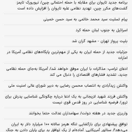
برنامه جدید تایوان برای مقابله با حمله احتمالی چین/ نیویورک تایمز:
گشت‌های مکرر چین، تهدید نظامی علیه تایوان را افزایش داده است
پیام تسلیت سید محمد خاتمی به سید حسن خمینی
اسرائیل به جنوب لبنان حمله کرد
بلیت پرواز تهران - مشهد گران شد
جزئیات جدید از حمله ایران به یکی از مهم‌ترین پایگاه‌های نظامی آمریکا در
امارات
ادعای ترامپ: مذاکرات با ایران موفق خواهد شد/ آمریکا به‌جای حمله نظامی
جدید، تشدید فشارهای اقتصادی را دنبال می کند
واکنش زیدآبادی به انتصاب محسن رضایی به دبیر شورای عالی امنیت ملی
واکنش فرزند شهید لاریجانی به یک ادعا درباره چگونگی شناسایی پدرش برای
ترور/ فرضیه شناسایی در روز قدس قوی نیست
واریزی جدید در هفته دولت/ سهامداران عدالت حتما بخوانند
توافق پیشنهادی برای بازگشایی تنگه هرمز سالانه ۱۰۰ میلیارد دلار به ایران
می‌دهد!/ سناتور آمریکایی: آماده‌ام از یک توافق بد برای پایان دادن به جنگ