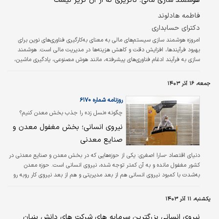
هوشمند سازی مالی؛ ناگزیری که از آن گریز نیست
فاطمه هادلوند
دکترای حسابداری
امروزه هوشمند سازی سیستم‌های مالی به معنای به‌کارگیری فناوری‌های نوین برای
بهبود فرآیندها، افزایش دقت و کاهش هزینه‌ها در مدیریت مالی است. هوشمند
سازی به فرآیند ادغام فناوری‌های پیشرفته، مانند هوش مصنوعی، یادگیری ماشین،
داده‌کاوی و تحلیل پیشرفته داده‌ها در سیستم‌های مالی اشاره دارد. هدف اصلی این
فرآیند، بهینه‌سازی تصمیم‌گیری، افزایش کارایی و بهبود پاسخگویی به تغییرات
جمعه، ۱۶ آذر ۱۴۰۳
محیطی است. در این راستا لازم است تا فناوری‌های کلیدی در هوشمند سازی مالی را
شناخته تا بتوانیم از آن استفاده کنیم. ازجمله…
روزنامه شماره ۶۱۷۰
چگونه «نسل زد» را جذب بخش معدن کنیم؟
نیروی انسانی؛ بخش مغفول معدن و
صنایع معدنی
دنیای اقتصاد -سارا اصغری:
یکی از حوزه‌‌‌هایی که در بخش معدن و صنایع معدنی در
کشور مغفول مانده و به آن کمتر توجه شده، نیروی انسانی است. حوزه معدن
به‌‌‌شدت با کمبود نیروی انسانی هم از بعد مدیریتی و هم از بعد نیروی کار روبه رو
شده است، به‌‌‌گونه‌‌‌ای که وضعیت نیروی انسانی در سازمان‌‌‌های دولتی در دو دهه
اخیر روند نزولی داشته و ظرفیت دانشجویان و دانش‌‌‌آموختگان بخش معدن در
یکشنبه، ۱۱ آذر ۱۴۰۳
دهه ۱۳۹۰ نیز به نصف رسیده است؛ از سوی دیگر، بیشتر فارغ‌‌‌التحصیلان حوزه
معدن نیز مهاجرت کرده‌‌‌اند. در چنین شرایطی به نظر می‌‌‌رسد درخصوص نیروی
نیروی انسانی بزرگترین سرمایه های شرکت های دانش بنیان