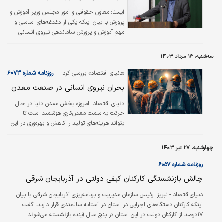
گرفته‌‌‌‌ایم با سایر مشکلات دست و پنجه نرم کنیم
ولی این مشکل احتمالی ویژگی‌‌‌‌های متفاوتی دارد.
ايسنا:
معاون حقوقی و امور مجلس وزیر آموزش و
پرورش با بیان اینکه یکی از دغدغه‌های اساسی و
مهم آموزش و پرورش ساماندهی نیروی انسانی
است گفت: در برنامه هفتم پیشرفت از ماده ۸۸ تا
ماده ۹۲ به حوزه آموزش و پرورش اختصاص یافته
سه‌شنبه، ۱۶ مرداد ۱۴۰۳
است، در ماده ۸۸ شفاف اعلام شده آموزش و
پرورش مکلف است ظرف مدت شش ماه آیین نامه
«دنیای اقتصاد» بررسی کرد
روزنامه شماره ۶۰۷۳
سند جامع نیروی انسانی را دوباره آماده کند.
بحران نیروی انسانی در صنعت معدن
دنیای اقتصاد:
امروزه بخش معدن دنیا در حال
حرکت به سمت معدن‌کاری هوشمند است تا
بتواند هزینه‌های تولید را کاهش و بهره‌وری در این
بخش را افزایش دهد، اما بخش معدن ایران با
وجود عقب‌ماندگی چندساله در حوزه اکتشافات که
چهارشنبه، ۲۷ تیر ۱۴۰۳
حالا باید آن را به موازات هوشمندسازی پیش ببرد،
در حال ورود به بحران دیگری به نام نیروی انسانی
روزنامه شماره ۶۰۵۷
متخصص است؛ در واقع نیروی کار ارزان و
چالش بازنشستگی کارکنان کیفی دولتی در آذربایجان شرقی
متخصص که یکی از مهم‌ترین دغدغه‌های
کارفرمایان معدن و صنایع معدنی به شمار می‌رود و
دنیای‌اقتصاد - تبریز:
رئیس سازمان مدیریت و برنامه‌‌‌ریزی آذربایجان شرقی با بیان
در کشور ما کاملا در دسترس بود، به یک چالش
اینکه کارکنان دستگاه‌‌‌های اجرایی در استان در آستانه سالمندی قرار دارند، گفت:
عمومی تبدیل شده است.
۱۷‌درصد از کارکنان دولت در این استان در پنج سال آینده بازنشسته می‌‌‌شوند.