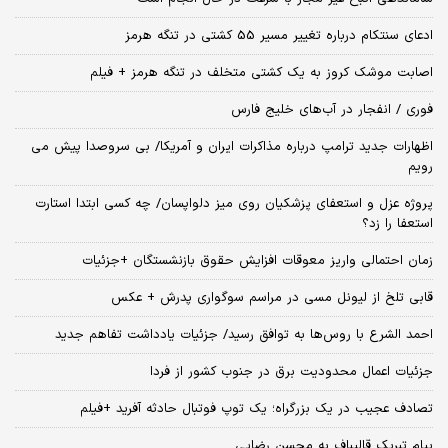
ادعای سنتکام درباره تغییر مسیر 55 کشتی در تنگه هرمز
اصابت موشک کروز به یک کشتی متخلف در تنگه هرمز + فیلم
فوری / انفجار در آب‌های خلیج فارس
اظهارات جدید ترامپ درباره مذاکرات ایران و آمریکا/ بی سروصدا پیش می
رویم
پروژه عزل و استعفای پزشکیان روی میز دلواپسان/ چه کسی ابتدا استارت
استعفا را زد؟
زمان احتمالی واریز معوقات افزایش حقوق بازنشستگان +جزئیات
قابی تلخ از لیونل مسی در مراسم سوگواری پدرش + عکس
احمد الشرع با روس‌ها به توافق رسید/ جزئیات یادداشت تفاهم جدید
جزئیات اعمال محدودیت برق در جنوب کشور از فردا
تصادف عجیب در یک بزرگراه؛ یک توپ فوتبال حادثه‌ آفرید +فیلم
پیام تبریک قالیباف به محسن رضایی