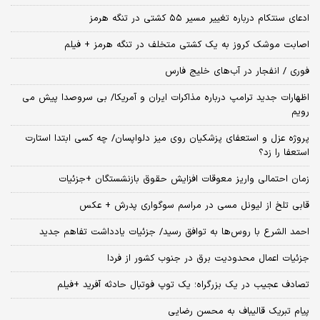
ادعای سنتکام درباره تغییر مسیر ۵۵ کشتی در تنگه هرمز
اصابت موشک کروز به یک کشتی متخلف در تنگه هرمز + فیلم
فوری / انفجار در آب‌های خلیج فارس
اظهارات جدید ترامپ درباره مذاکرات ایران و آمریکا/ بی سروصدا پیش می
رویم
پروژه عزل و استعفای پزشکیان روی میز دلواپسان/ چه کسی ابتدا استارت
استعفا را زد؟
زمان احتمالی واریز معوقات افزایش حقوق بازنشستگان +جزئیات
قابی تلخ از لیونل مسی در مراسم سوگواری پدرش + عکس
احمد الشرع با روس‌ها به توافق رسید/ جزئیات یادداشت تفاهم جدید
جزئیات اعمال محدودیت برق در جنوب کشور از فردا
تصادف عجیب در یک بزرگراه؛ یک توپ فوتبال حادثه‌ آفرید +فیلم
پیام تبریک قالیباف به محسن رضایی