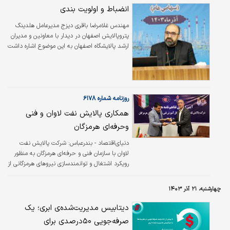
انتخاب می‌تواند سرنوشت اقتصادی کشور را
انضباط و اولویت بندی
تعیین کند. طبیعی است که راهکار اول باعث
مهندس غلامرضا باقری دیزج مدیرعامل هلدینگ
بهبود وضعیت اقتصادی خواهد شد؛ اما راهکار
پتروپالایش اصفهان در دیدار با معاونین و مدیران
دوم بحران را تشدید می‌کند. در همایش
ارشد پالایشگاه اصفهان به این موضوع اشاره داشت
چالش‌های صنعتی شدن ایران که روز یکشنبه به
که حقیقتا اصفهان به جهت بنیه فرهنگی و نیروی
میزبانی گروه رسانه‌ای دنیای‌اقتصاد برگزار…
انسانی نصف جهان است و ما می دانیم که در
اجرای طرح ها و هماهنگی برنامه ای زبانزد است .
روزنامه شماره ۶۱۷۸
همکاری پالایش نفت لاوان و فنی
وحرفه‌ای هرمزگان
دنیای‌اقتصاد - بندرعباس:
شرکت پالایش نفت
لاوان با سازمان فنی و حرفه‌‌‌ای هرمزگان به منظور
رویکرد اشتغال و توانمندسازی نیروهای هرمزگانی از
طریق گسترش آموزش‌های فنی و حرفه‌‌‌ای
تفاهم‌‌‌نامه همکاری امضا کردند.
چهارشنبه، ۲۱ آذر ۱۴۰۳
دیتابیس مدیریت‌شده‌ی ابری؛ یک
صرفه‌جویی ۵۰درصدی برای