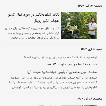
یکشنبه، ۱۳ آبان ۱۴۰۳
نکات شگفت‌انگیز در مورد نهال گردو
اعجاب انگیز رویال
اگه در مناطق سردسیری و کوهستانی نهال سودآور
گردو کاشتی، اما یخبندان و سرمای بهاره موجب
سرمازدگی شکوفه‌ها، جوانه‌ها و سرشاخه‌های
زایشی شده، دیگه وقتشه دور باغداری سنتی و
نهال‌های محلی خط بکشید،
شنبه، ۱۲ آبان ۱۴۰۳
نرخ‌های سود ۳۵ تا ۴۰ درصدی چه بلایی بر سر تولید آورده است؟
دست بانک‌ها در جیب تولیدکننده‌ها
محمد امین مصلایی / رئیس هیات‌مدیره شرکت آروا
صنعت ابزار با آنکه صنعتی نوپا در ایران محسوب می‌شود اما در خلال سال‌های
گذشته توانسته نوآوری‌های مناسبی را در کشور ایجاد کند. تولید محصولاتی که از
نظر رقابتی با نمونه‌های اروپایی و آمریکایی آن برابری می‌کند و تربیت نیروهای
متخصص در این حوزه از جمله خدماتی هستند که در سال‌های اخیر شاهد آن
بوده‌ایم. از سوی دیگر شرکت‌های ایرانی تولیدکننده ابزار توانسته‌اند بخش زیادی از
سه‌شنبه، ۰۸ آبان ۱۴۰۳
نیاز بازار داخل را تامین کنند و حتی امروز به صادرات نیز بیندیشند، در حالی است