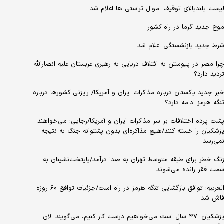
یست بلندبالای توقیف اموال تراستی ها اعلام شد
وج جدید گرما در راه کشور
رط جدید بازنشستگی اعلام شد
را مصر در پیوستن به ائتلاف دریایی به رهبری عربستان علیه انصارالله
ردید دارد؟
بر جدید پاکستان درباره مذاکرات ایران و آمریکا/ رایزنی کشورها درباره
نگه هرمز ادامه دارد؟
شت پرده اختلافات بر سر مذاکرات ایران و آمریکا/رجایی: می‌خواهند
زشکیان را خسته کنند/هیچ مذاکره‌ای بدون پشتوانه جنگ به نتیجه
می‌رسد
نگ خطر برای طبقه متوسط تهران به صدا درآمد/پایتخت‌نشینان به
مت فقر رانده می‌شوند
العربیه: توافق بازگشایی تنگه هرمز در راه است/جزئیات توافق ۶۰ روزه
اش شد
پزشکیان: ۴۷ سال است می‌خواهیم درست کار کنیم، می‌گویند الان