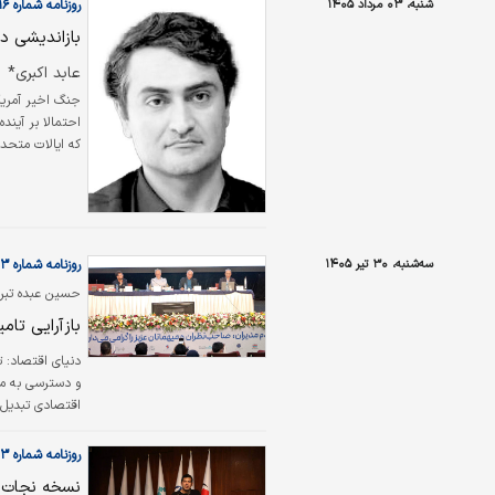
شنبه، ۰۳ مرداد ۱۴۰۵
روزنامه شماره ۶۶۱۶
بازاندیشی د
عابد اکبری*
جنگ اخیر آمریکا
احتمالا بر آین
که ایالات متحد
منطقه به‌کار گی
ایجاد امنیتی پا
آن از خاورمیانه،
سه‌شنبه، ۳۰ تیر ۱۴۰۵
روزنامه شماره ۶۶۱۳
حسین عبده تبری
۱۴۰۵ مطرح کردند
بازآرایی تامی
دنیای اقتصاد:
ت
و دسترسی به من
مالی بنگاه‌ها ب
ظرفیت از دست‌ر
روزنامه شماره ۶۶۱۳
اسلامی‌بیدگلی د
نسخه نجات ب