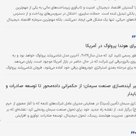
ل
ا گسترش اقتصاد دیجیتال، امنیت و تاب‌آوری زیرساخت‌های مالی به یکی از مهم‌ترین
 بانکی تبدیل شده است. حملات سایبری، اختلال در سرویس‌های پرداخت و از دسترس
م
ه‌های حیاتی، تنها یک مشکل فنی ایجاد نمی‌کنند، بلکه مهم‌ترین سرمایه اقتصاد دیجیتال
م را تحت تاثیر قرار می‌دهند. بازسازی این اعتماد، نیازمند بازنگری در معماری زیرساخت‌ها،
ش
ر برابر بحران‌ها و حرکت به سمت مدل‌های نوین تاب‌آوری است.
چ
ت
ای هوندا پرولوگ در آمریکا
ایسنا: هوندا به‌طور رسمی تایید کرد که مدل سال۲۰۲۶، آخرین مدل شاسی‌بلند پرولوگ خواهد بود و به
خ
ی باتری-برقی این شرکت که در حال حاضر در بازار آمریکا موجود است، پایان می‌دهد.
ت
که برای مرحله بعدی استراتژی خودروهای برقی خود آماده می‌شود، فروش شاسی‌بلند پرولوگ
پ
پایان می‌رساند. پرولوگ که با همکاری جنرال موتورز توسعه‌یافته و روی پلتفرم اولتیوم
پ
اخته شد، به هوندا کمک کرد تا همزمان با توسعه معماری برقی اختصاصی خود، حضور
ر آینده‌سازی صنعت سیمان؛ از حکمرانی داده‌محور تا توسعه صادرات و
ن
ر خودروهای…
یدار
ز
س
ری سیمان تأمین (سیتا) در همایش مدیران عامل شرکت‌های تابعه که با آغاز معنوی از حرم
) برگزار شد، از نقشه راه جدید خود برای تحول صنعت سیمان رونمایی کرد؛ نقشه‌ای که بر
اده‌محور، مدیریت هوشمند ریسک، تحول دیجیتال، توسعه صادرات، نوآوری و افزایش
ف
بهره‌وری بنا شده است. رونمایی از دو سامانه هوشمند AVL و QGC، انتشار کتاب «معماری مدیریت ریسک»،
ج شرکت‌های زیان‌ده از بحران و تشریح برنامه‌های توسعه‌ای سیتا، نشان داد بزرگ‌ترین
 کشور در حال…