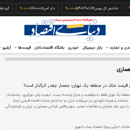
‎−۰
شاخص کل بورس
5,407,901.78
۰٫۰۰ %
دلار آمریکا
188,000
۰٫۰۰ %
دن و تجارت
بازار دیجیتال
خودرو
باشگاه اقتصاددانان
قیمت‌ها
آرشیو
ماری
قیمت ملک در منطقه یک تهران؛ معمار چقدر اثرگذار است؟
طقه یک تهران فقط به موقعیت و متراژ وابسته نیست. کیفیت پلان، نورگیری، چشم‌انداز،
اعات و هزینه نگهداری نیز می‌توانند میان دو ساختمان مشابه فاصله قیمتی ایجاد
ش با مرور نظر معماران و مطالعات معتبر، سهم واقعی طراحی معماری در ارزش و نقدشوندگی
شمال تهران را بررسی می‌کند.
عملیات اجرایی پروژه تصفیه پساب شهری؛