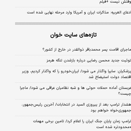
قتش نیست +فیلم
دعای العربیه: مذاکرات ایران و آمریکا وارد مرحله نهایی شده است
تازه‌های سایت خوان
اجرای اقامت پسر محمدباقر ذوالقدر در خارج از کشور؟
وئیت جدید محسن رضایی درباره بازشدن تنگه هرمز
زشکیان: سایپا واگذار می شود/ ایران‌خودرو را که واگذار کردیم، وزیر
قتصاد دولت استیضاح شد
ربستان آماده حملات حوثی ها و شبه نظامیان عراقی می شود/ ماجرا
یست؟
شدار ترامپ بعد از پیروزی السید در انتخابات/ آخرین رئیس‌جمهور،
مهوری‌خواه خواهم بود
رامپ زمان پایان جنگ ایران را اعلام کرد/ تامین برخی مهمات
محدودتر» شده است