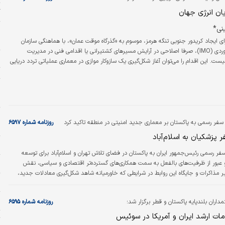
گ
ان انرژی جهان
نی*
پ
پ
 ایجاد کریدور جنوبی تنگه هرمز، موسوم به «گذرگاه موقت عمان»، با هماهنگی سازمان
بین‌المللی دریانوردی (IMO)، صرفا اصلاحی در آرایش مسیرهای کشتیرانی یا اقدامی فنی در مدیریت
چ
یست. این اقدام را می‌توان آغاز شکل‌گیری یک سازوکار موازی در معماری عملیاتی تردد دریایی
ت
گاه انرژی جهان دانست؛ سازوکاری که در صورت تثبیت، قادر خواهد بود بخشی از کارکردهای
 نهادی و منافع ژئواکونومیک مرتبط با عبور از تنگه هرمز را در قالب ترتیباتی جدید
پ
م
ا
سفر رسمی به پاکستان بر معماری جدید امنیتی در منطقه تاکید کرد
روزنامه شماره ۶۵۹۷
ه
پزشکیان به اسلام‌آباد
و
فر رسمی رئیس‌جمهور ایران به پاکستان در فضای تلاش تهران و اسلام‌آباد برای توسعه
و عبور از ظرفیت‌های بالفعل به سمت همکاری‌های گسترده‌تر اقتصادی و سیاسی، نقش
ن
ر مذاکرات و جایگاه این روابط در شرایطی که خاورمیانه شاهد شکل‌گیری معادلات جدید،
ج
ور و تغییر در موازنه‌های منطقه‌ای است، بسیار قابل‌توجه بود و در رسانه‌ها انعکاس یافت.
س
اران بلندپایه پاکستان و قطر برگزار شد؛
روزنامه شماره ۶۵۹۵
مات ارشد ایران و آمریکا در سوئیس
ت