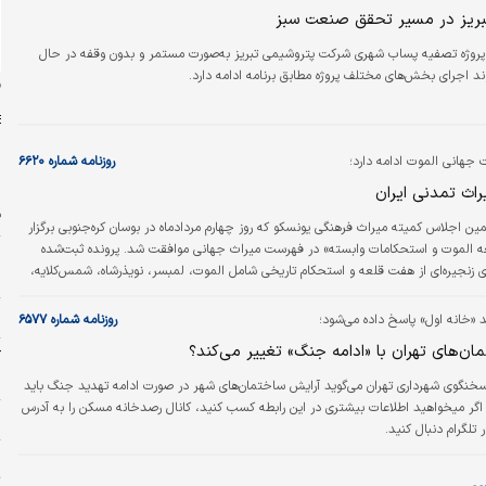
بریز در مسیر تحقق صنعت سبز
پروژه تصفیه پساب شهری شرکت پتروشیمی تبریز به‌صورت مستمر و بدون وقفه در حال
د اجرای بخش‌های مختلف پروژه مطابق برنامه ادامه دارد.
ن
 جهانی الموت ادامه دارد؛
روزنامه شماره ۶۶۲۰
راث تمدنی ایران
ف
 اجلاس کمیته میراث فرهنگی یونسکو که روز چهارم مردادماه در بوسان کره‌جنوبی برگزار
ه الموت و استحکامات وابسته» در فهرست میراث جهانی موافقت شد. پرونده ثبت‌شده
ش
 زنجیره‌ای از هفت قلعه و استحکام تاریخی شامل الموت، لمبسر، نویذرشاه، شمس‌کلایه،
ش
وه و ایلان است. این شبکه دفاعی در دره‌های الموت شرقی و غربی و دامنه‌های جنوبی البرز
‌های یادشده در سده‌های یازدهم تا سیزدهم میلادی با تکیه بر شناخت دقیق جغرافیا، مدیریت
م
خانه اول» پاسخ داده می‌شود؛
روزنامه شماره ۶۵۷۷
های…
ان‌های تهران با «ادامه جنگ» تغییر می‌کند؟
آ
ب
سخنگوی شهرداری تهران می‌گوید آرایش ساختمان‌های شهر در صورت ادامه تهدید جنگ باید
 اگر میخواهید اطلاعات بیشتری در این رابطه کسب کنید، کانال رصدخانه مسکن را به آدرس
س
پ
ت