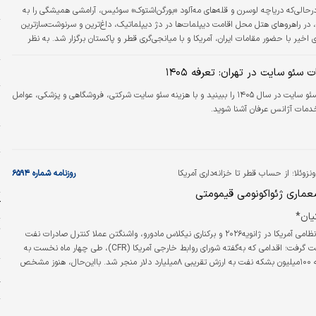
ب
رحالی‌که دریاچه لوسرن و قله‌های مه‌آلود «بورگن‌اشتوک» سوئیس، آرامشی همیشگی را به
 در راهروهای هتل محل اقامت دیپلمات‌ها در دژ دیپلماتیک، داغ‌ترین و سرنوشت‌سازترین
پ
 اخیر با حضور مقامات ایران، آمریکا و با میانجی‌گری قطر و پاکستان برگزار شد. به نظر
و
ز یک دهه تهدید و تقابل پس از توافق برجام، سرانجام عقربه‌های ساعت دیپلماسی به
د. نشست فنی در بورگن‌اشتوک، تنها یک دیدار دیپلماتیک ساده نیست؛ این یک «انفجار
ئو سایت در تهران: تعرفه ۱۴۰۵
م
یانه است که با حضور مقامات…
تعرفه خدمات سئو سایت در سال ۱۴۰۵ را ببینید و با هزینه سئو سایت شرکتی، فروشگاهی و پزشکی، عوامل
پ
دمات آژانس عرفان آشنا شوید.
ا
ا
پ
نزوئلا؛ از حساب قطر تا خزانه‌داری آمریکا
روزنامه شماره ۶۵۹۴
ا
ماری ژئواکونومی قیمومتی
ک
یان*
ت
پس از مداخله نظامی آمریکا در ژانویه۲۰۲۶ و برکناری نیکلاس مادورو، واشنگتن عملا کنترل صادرات نفت
ا
ونزوئلا را در دست گرفت؛ اقدامی که به‌گفته شورای روابط خارجی آمریکا (CFR)، طی چهار ماه نخست به
فروش نزدیک به ۱۰۰‌میلیون بشکه نفت به ارزش تقریبی ۸‌میلیارد دلار منجر شد. بااین‌حال، هنوز مشخص
ی
ا دقیقا در کجا نگهداری می‌شوند و چگونه هزینه شده‌اند.
گ
ا