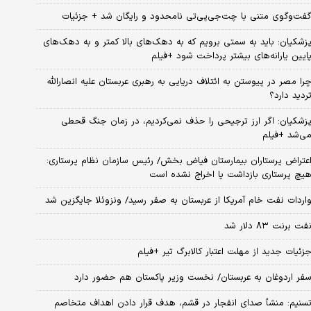
فت‌وگوی متنی با چت‌جی‌پی‌تی نامحدود و رایگان شد + جزئیات
زشکیان: باید به سمتی برویم که به دهک‌های بالا کمتر و به دهک‌های
ایین یارانه‌های بیشتر پرداخت شود +فیلم
را مصر در پیوستن به ائتلاف دریایی به رهبری عربستان علیه انصارالله
ردید دارد؟
زشکیان: اگر ارز ترجیحی را حذف نمی‌کردیم، در زمان جنگ قحطی
ی‌شد +فیلم
عتراض پرستاران بیمارستان فیاض بخش/ رئیس سازمان نظام پرستاری:
یچ پرستاری بازداشت یا اخراج نشده است
اردات نفت خام آمریکا از عربستان به صفر رسید/ ونزوئلا جایگزین شد
فت برنت ۸۳ دلار شد
زئیات جدید از مهلت اعتبار کالابرگ تیر +فیلم
فر اردوغان به عربستان/ نخست وزیر پاکستان هم حضور دارد
سنیم: منشأ صدای انفجار در قشم، هدف قرار دادن اهداف متخاصم