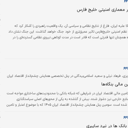
ر معماری امنیتی خلیج فارس
ز
ق
 علیه ایران، فارغ از نتایج نظامی و سیاسی آن، یک واقعیت راهبردی را آشکار کرد که
خ
ده نظم امنیتی خلیج‌فارس تاثیر عمیق‌تری از خود جنگ خواهد گذاشت. این جنگ نشان داد
ه همچنان تنها قدرتی است که قادر است در مدت کوتاهی نیروی نظامی گسترده‌ای را در
و
رد و بر موازنه قدرت اثر بگذارد؛ اما همزمان نشان داد که حتی چنین مداخله‌ای نیز قادر به
ح
یدار نیست. به بیان دیگر، جنگ اخیر نه نشانه بازگشت هژمونی آمریکا بود و نه آغاز خروج
…
ر
ل
ت
زی، فرهاد نیلی و سعید اسلامی‌بیدگلی در پنل تخصصی همایش چشم‌انداز اقتصاد ایران
س
ن مالی بنگاه‌ها
پ
امین مالی اقتصاد ایران در شرایطی که شبکه بانکی با محدودیت‌های ساختاری مواجه است
ابع خارجی نیز دشوار شده، بیش از گذشته به یکی از محورهای اصلی سیاستگذاری
اقتصادی تبدیل شده است. سومین پنل همایش چشم‌انداز اقتصاد ایران ۱۴۰۵ که با موضوع اعتبار و تامین
ه
رگزار شد، به بررسی این پرسش پرداخت که آیا بازار سرمایه می‌تواند جایگزین بخشی از
فته مسیرهای سنتی تامین مالی شود؟ حسین عبده‌تبریزی، فرهاد نیلی و سعید
غ
ر این پنل، هر یک از زاویه‌ای متفاوت به مساله…
ش
انک ها در نبرد سایبری