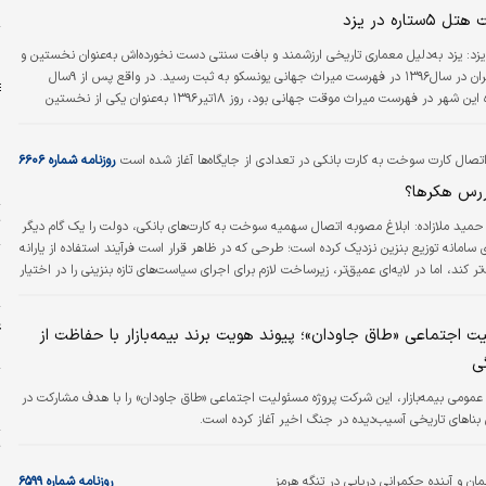
و
اره در یزد
ا
یزد: یزد به‌دلیل معماری تاریخی ارزشمند و بافت سنتی دست نخورده‌اش به‌عنوان نخستین و
تنهاترین شهر ایران در سال۱۳۹۶ در فهرست میراث جهانی یونسکو به ثبت رسید. در واقع پس از ۹سال
انتظار که پرونده‌ این شهر در فهرست میراث موقت جهانی بود، روز ۱۸تیر۱۳۹۶ به‌عنوان یکی از نخستین
یا در چهل و یکمین اجلاس کمیته میراث جهانی یونسکو به ثبت رسید.
تصال کارت سوخت به کارت بانکی در تعدادی از جایگاه‌ها آغاز شده است
روزنامه شماره ۶۶۰۶
م
ررس هکرها؟
ت
حمید ملازاده:
ابلاغ مصوبه اتصال سهمیه سوخت به کارت‌های بانکی، دولت را یک گام دیگر
 سامانه توزیع بنزین نزدیک کرده است؛ طرحی که در ظاهر قرار است فرآیند استفاده از یارانه
پ
 کند، اما در لایه‌ای عمیق‌تر، زیرساخت لازم برای اجرای سیاست‌های تازه بنزینی را در اختیار
ا
د. با این حال، همزمانی اجرای این طرح با افزایش فشار بر تراز بنزین کشور و سابقه
ه شبکه بانکی و سامانه سوخت، یک پرسش مهم را پیش روی سیاستگذار قرار داده است:
ع
ت اجتماعی «طاق جاودان»؛ پیوند هویت برند بیمه‌بازار با حفاظت از
یه بنزین به شبکه بانکی،…
چ
ی
ه
 عمومی بیمه‌بازار، این شرکت پروژه مسئولیت اجتماعی «طاق جاودان» را با هدف مشارکت در
ج
بناهای تاریخی آسیب‌دیده در جنگ اخیر آغاز کرده است.
ت
«
ان و آینده حکمرانی دریایی در تنگه هرمز
روزنامه شماره ۶۵۹۹