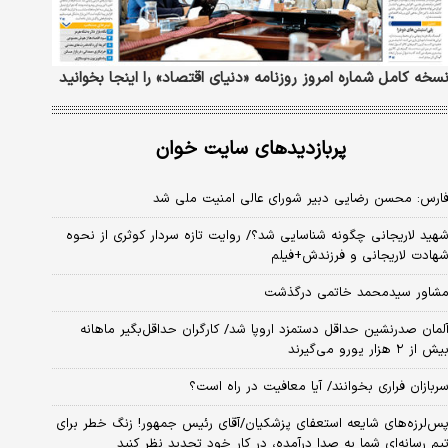
سخه کامل شماره امروز روزنامه «دنیای‌ اقتصاد» را اینجا بخوانید
پربازدیدهای سایت خوان
ارس: محسن رضایی دبیر شورای عالی امنیت ملی شد
هید لاریجانی چگونه شناسایی شد؟/ روایت تازه سردار کوثری از نحوه
هادت لاریجانی و فرزندش+فیلم
شاور سیدمحمد خاتمی درگذشت
لمان صدرنشین حداقل دستمزد اروپا شد/ کارگران حداقل‌بگیر ماهانه
یش از ۲ هزار یورو می‌گیرند
ربازان فراری بخوانند/ آیا معافیت در راه است؟
س‌لرزه‌های شایعه استعفای پزشکیان/آقای رئیس جمهور! زنگ خطر برای
یم رسانه‌ای شما به صدا درآمده، در کار خود تجدید نظر کنید