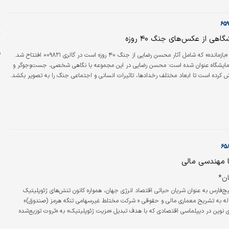
ب
ت
اهی از عکس‌های جنگ ۴۰ روزه
ف
نمایشگاه عکس «بازمانده» که شامل آثار محسن رضایی از جنگ ۴۰ روزه است در گالری ۰۰۹۸۲۱ افتتاح شد.
نمایشگاه عنوان شده است: محسن رضایی در این مجموعه با نگاهی شخصی، جست‌وجوگر و
ج
ش کرده است تا ابعاد مختلف رخدادها، تاثیرات انسانی و اجتماعی جنگ را به تصویر بکشد.
ز
اه «بازمانده» ارائه شده، در واقع بخشی از کوشش مستمر این عکاس در ثبت واقعیت‌های
رویکردی که در آن مرز میان عکاسی خبری، مستند اجتماعی و هنر مفهومی مورد توجه قرار
ج
و
خ
ح
 مهندسی مالی
زل
ن*
ر
ج‌فارس به عنوان شریان حیاتی اقتصاد انرژی جهان، همواره کانون تنش‌های ژئوپلیتیک
مقاله به تشریح معماری مالی و حقوقی « شرکت مختلط غیرسهامی تنگه هرمز (صندوق)»
پ
اری نوین در دیپلماسی اقتصادی که با هدف تبدیل «مزیت ژئوپلیتیک» به «ثروت توزیع‌شده
منطقه‌ای» طراحی شده است. در این ساختار، با بهره‌گیری از مدل شرکت مختلط (Mixed Partnership) و با
ض