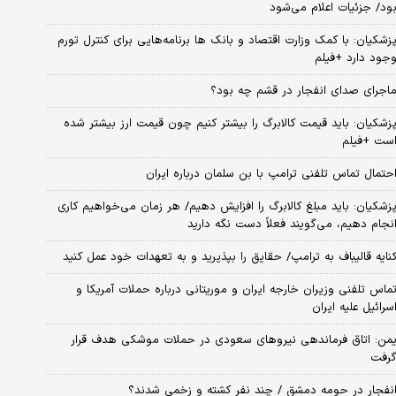
ود/ جزئیات اعلام می‌شود
زشکیان: با کمک وزارت اقتصاد و بانک ها برنامه‌هایی برای کنترل تورم
جود دارد +فیلم
اجرای صدای انفجار در قشم چه بود؟
زشکیان: باید قیمت کالابرگ را بیشتر کنیم چون قیمت ارز بیشتر شده
ست +فیلم
حتمال تماس تلفنی ترامپ با بن سلمان درباره ایران
زشکیان: باید مبلغ کالابرگ را افزایش دهیم/ هر زمان می‌خواهیم کاری
نجام دهیم، می‌گویند فعلاً دست نگه دارید
نایه قالیباف به ترامپ/ حقایق را بپذیرید و به تعهدات خود عمل کنید
ماس تلفنی وزیران خارجه ایران و موریتانی درباره حملات آمریکا و
سرائیل علیه ایران
من: اتاق فرماندهی نیروهای سعودی در حملات موشکی هدف قرار
رفت
نفجار در حومه دمشق / چند نفر کشته و زخمی شدند؟