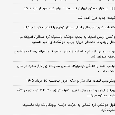
لزله در بازار مسکن تهران/ قیمت‌ها ۲ برابر شد، خریدار ناپدید شد
یمت جدید مرغ اعلام شد
انواده شهید لاریجانی ادعای سردار کوثری را تکذیب کرد +جزئیات
اکنش ارتش آمریکا به پرتاب موشک بالستیک کره شمالی/ آمریکا: در
ال رایزنی با متحدان درباره پرتاب موشک‌های اخیر هستیم
وایت رویترز از پیام هشدارآمیز ایران به آمریکا و اسرائیل/جنگ در آخرین
حظه متوقف شد
رامپ همه را غافلگیر کرد/پایگاه نظامی محرمانه زیر کاخ سفید در حال
اخت است
یش‌بینی قیمت طلا، دلار و سکه امروز پنجشنبه ۱۵ مرداد ۱۴۰۵
رویترز: ایران و عمان برای تعیین تعرفه ترانزیت ۳ تا ۷ درصدی در تنگه
رمز مذاکره می‌کنند
ول موشکی کره شمالی به حرکت درآمد/ پیونگ‌یانگ یک بالستیک
لیک کرد