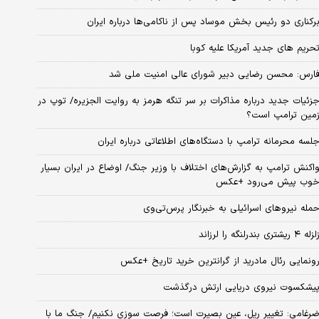
رکناری دو رئیس بخش موساد پس از ناکامی‌ها درباره ایران
حریم های جدید آمریکا علیه کوبا
ارس: محسن رضایی دبیر شورای عالی امنیت ملی شد
زئیات جدید درباره مذاکرات بر سر تنگه هرمز به روایت الجزیره/ توپ در
مین ترامپ است؟
لسه محرمانه ترامپ با دستگاه‌های اطلاعاتی درباره ایران
اکنش ترامپ به گزارش‌های اختلاف با وزیر جنگ/ اوضاع در ایران بسیار
وب پیش می‌رود +عکس
مله نیروهای اسرائیلی به خبرنگار پرس‌تی‌وی
زله ۴ ریشتری بندرلنگه را لرزاند
ونمایی رئال مادرید از گرانترین خرید تاریخ +عکس
یشکسوت نیروی دریایی ارتش درگذشت
رغامی: تغییر ریل، عین بصیرت است؛ فرصت سوزی نکنیم/ جنگ ما با