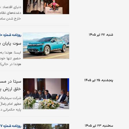
دنیای اقتصاد: ب
دغدغه‌های نظام
خارج شدن سامان
یعنی اعتماد مرد
افزایش آمادگی د
شنبه، ۲۷ تیر ۱۴۰۵
روزنامه شماره ۶۶۱۰
سوت پایان بر
حضور تنها خودرو
هوندا در حالی‌
در آمریکا را به 
جنرال‌موتورز س
پنجشنبه، ۲۵ تیر ۱۴۰۵
سیتا در مسی
فوری را در بازا
خلق ارزش پا
شرکت سرمایه‌گذا
مطهر امام رضا(ع
پایه حکمرانی د
ارائه گزارش خرو
سه‌شنبه، ۲۳ تیر ۱۴۰۵
روزنامه شماره ۶۶۰۷
هلدینگ سیمانی