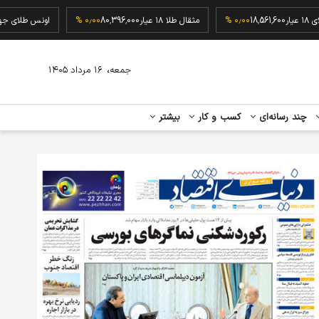
گرم طلای ۱۸ عیار
18,561,600
۰٫۰۰ %
مثقال طلا ۱۸ عیار
80,396,000
۰٫۰۰ %
اونس ط
،
جمعه
۱۶ مرداد ۱۴۰۵
چند رسانه‌ای
کسب و کار
بیشتر