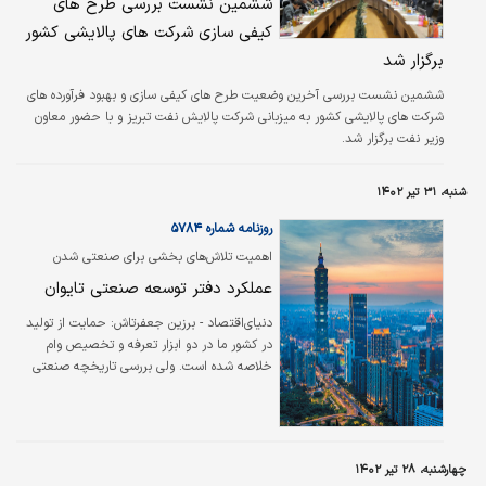
ششمین نشست بررسی طرح های
کیفی سازی شرکت های پالایشی کشور
برگزار شد
ششمین نشست بررسی آخرین وضعیت طرح های کیفی سازی و بهبود فرآورده های
شرکت های پالایشی کشور به میزبانی شرکت پالایش نفت تبریز و با حضور معاون
وزیر نفت برگزار شد.
شنبه، ۳۱ تیر ۱۴۰۲
روزنامه شماره ۵۷۸۴
اهمیت تلاش‌های بخشی برای صنعتی شدن
عملکرد دفتر توسعه صنعتی تایوان
دنیای‌اقتصاد - برزین جعفرتاش:
حمایت از تولید
در کشور ما در دو ابزار تعرفه و تخصیص وام
خلاصه شده است. ولی بررسی تاریخچه صنعتی
شدن کشورها نشان از وجود ساختارهایی می‌دهد
که بسیار فراتر از تعرفه و تامین مالی نقش ایفا
کردند. به‌ویژه در سطوح خرد و بخشی، نهادهای
متولی توسعه رشته فعالیت‌های منتخب بسیار
چهارشنبه، ۲۸ تیر ۱۴۰۲
اهمیت دارند.