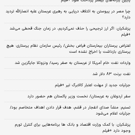
پایین یارانه‌های بیشتر پرداخت شود +فیلم
چرا مصر در پیوستن به ائتلاف دریایی به رهبری عربستان علیه انصارالله تردید
دارد؟
پزشکیان: اگر ارز ترجیحی را حذف نمی‌کردیم، در زمان جنگ قحطی می‌شد
+فیلم
اعتراض پرستاران بیمارستان فیاض بخش/ رئیس سازمان نظام پرستاری: هیچ
پرستاری بازداشت یا اخراج نشده است
واردات نفت خام آمریکا از عربستان به صفر رسید/ ونزوئلا جایگزین شد
نفت برنت ۸۳ دلار شد
جزئیات جدید از مهلت اعتبار کالابرگ تیر +فیلم
سفر اردوغان به عربستان/ نخست وزیر پاکستان هم حضور دارد
تسنیم: منشأ صدای انفجار در قشم، هدف قرار دادن اهداف متخاصم بود/
جزئیات اعلام می‌شود
پزشکیان: با کمک وزارت اقتصاد و بانک ها برنامه‌هایی برای کنترل تورم
وجود دارد +فیلم