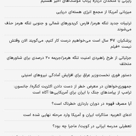
رایزنی با متحدان درباره پرتاب موشک‌های اخیر هستیم
میزبانی آمریکا از مجمع انرژی هسته‌ای دریایی
ترتیبات جدید تنگه هرمز/ فارس: کریدورهای شمالی و جنوبی تنگه هرمز حذف
می‌شوند
پزشکیان: ۴۷ سال است می‌خواهیم درست کار کنیم، می‌گویند الان وقتش
نیست +فیلم
جزئیاتی از طرح راهبردی امنیت تنگه هرمز/جریمه ۲۰ درصدی برای شناورهای
متخلف
دستور فوری نخست‌وزیر عراق برای افزایش آمادگی نیروهای امنیتی
جمهوری‌خواهان در معرض خطر از دست دادن اکثریت کنگره/ جانسون:
ترامپ از پیامدهای جنگ با ایران برای آمریکایی‌ها آگاه است
آیا مصرف قهوه در دوران بارداری خطرناک است؟
ادعای العربیه: مذاکرات ایران و آمریکا وارد مرحله نهایی شده است
تعطیلی مدرسه ایرانی در کویت/ ماجرا چه بود؟