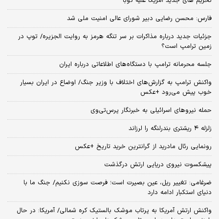
تحریم های جدید آمریکا علیه کوبا
فارس: محسن رضایی دبیر شورای عالی امنیت ملی شد
جزئیات جدید درباره مذاکرات بر سر تنگه هرمز به روایت الجزیره/ توپ در
زمین ترامپ است؟
جلسه محرمانه ترامپ با دستگاه‌های اطلاعاتی درباره ایران
واکنش ترامپ به گزارش‌های اختلاف با وزیر جنگ/ اوضاع در ایران بسیار
خوب پیش می‌رود +عکس
حمله نیروهای اسرائیلی به خبرنگار پرس‌تی‌وی
زلزله ۴ ریشتری بندرلنگه را لرزاند
رونمایی رئال مادرید از گرانترین خرید تاریخ +عکس
پیشکسوت نیروی دریایی ارتش درگذشت
ضرغامی: تغییر ریل، عین بصیرت است؛ فرصت سوزی نکنیم/ جنگ ما با
دنیای استکبار ادامه دارد
واکنش ارتش آمریکا به پرتاب موشک بالستیک کره شمالی/ آمریکا: در حال