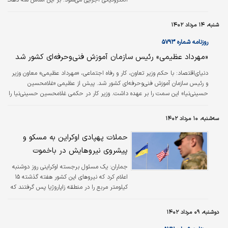
اول جامعه در صورت خرید ۱۱ قلم کالای اساسی با
۲۰۰هزار تومان از یارانه ۴۰۰هزار تومانی خود
شنبه، ۱۴ مرداد ۱۴۰۲
می‌توانند ۱۲۰هزار تومان اعتبار اضافی دریافت کنند.
البته این ۱۲۰هزار تومان می‌تواند تنها برای خرید
روزنامه شماره ۵۷۹۳
همین اقلام اساسی استفاده شود. نکته دیگر این
«مهرداد عظیمی» رئیس سازمان آموزش فنی‌و‌حرفه‌ای کشور شد
است که قیمت این کالاها به قیمت ثابت سال
۱۴۰۱ خواهد بود و ما‌به‌التفاوت تورمی آن توسط
دنیای‌اقتصاد:
با حکم وزیر تعاون، کار و رفاه اجتماعی، «مهرداد عظیمی» معاون وزیر
دولت پرداخت خواهد شد. معاون وزیر رفاه
و رئیس سازمان آموزش فنی‌و‌حرفه‌ای کشور شد. پیش ‌از عظیمی «غلامحسین
همچنین خبر داد که در فاز سوم…
حسینی‌نیا» این سمت را بر عهده‌ داشت. وزیر کار در حکمی غلامحسین حسینی‌نیا را
به‌ عنوان نماینده وزارت تعاون،کار و رفاه اجتماعی در سازمان بین‌المللی کار منصوب
کرد. او دانش‌آموخته دکترای ترویج و آموزش کشاورزی از دانشگاه علوم و تحقیقات
سه‌شنبه، ۱۰ مرداد ۱۴۰۲
تهران است و ریاست دانشکده کارآفرینی دانشگاه تهران، ریاست موسسه آموزش عالی
علمی کاربردی مهارت، عضویت در شورای پژوهش سازمان آموزش فنی و…
حملات پهپادی اوکراین به مسکو و
پیشروی نیروهایش در باخموت
جماران:
یک مسئول برجسته اوکراینی روز دوشنبه
اعلام کرد که نیروهای این کشور هفته گذشته ۱۵
کیلومتر مربع را در منطقه زاپاروژیا پس گرفتند که
با این حساب اراضی بازپس رفته شده از زمان آغاز
ضد حمله به ۲۰۰کیلیومتر مربع رسیده است.
دوشنبه، ۰۹ مرداد ۱۴۰۲