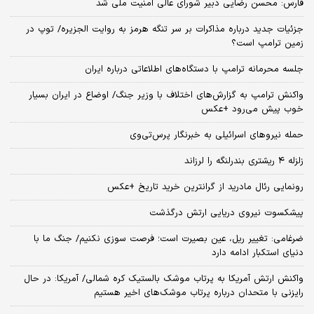
فارس: محسن رضایی دبیر شورای عالی امنیت ملی شد
جزئیات جدید درباره مذاکرات بر سر تنگه هرمز به روایت الجزیره/ توپ در
زمین ترامپ است؟
جلسه محرمانه ترامپ با دستگاه‌های اطلاعاتی درباره ایران
واکنش ترامپ به گزارش‌های اختلاف با وزیر جنگ/ اوضاع در ایران بسیار
خوب پیش می‌رود +عکس
حمله نیروهای اسرائیلی به خبرنگار پرس‌تی‌وی
زلزله ۴ ریشتری بندرلنگه را لرزاند
رونمایی رئال مادرید از گرانترین خرید تاریخ +عکس
پیشکسوت نیروی دریایی ارتش درگذشت
ضرغامی: تغییر ریل، عین بصیرت است؛ فرصت سوزی نکنیم/ جنگ ما با
دنیای استکبار ادامه دارد
واکنش ارتش آمریکا به پرتاب موشک بالستیک کره شمالی/ آمریکا: در حال
رایزنی با متحدان درباره پرتاب موشک‌های اخیر هستیم