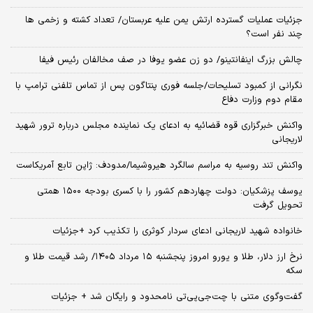
جزئیات عملیات گسترده ارتش یمن علیه عربستان/ تعداد کشته و زخمی ها
چند نفر است؟
چالش بزرگ اینفانتینو/ دو زن عضو یوفا در صف مخالفان رئیس فیفا
نگرانی از کمبود تسلیحات/جلسه فوری پنتاگون پس از تماس تلفنی ترامپ با
مقام دوم وزارت دفاع
واکنش خبرگزاری قوه قضائیه به ادعای یک نماینده مجلس درباره ترور شهید
لاریجانی
واکنش تند روسیه به مراسم سالگرد هیروشیما/مدودف: ژاپن تابع آمریکاست
یوسف پزشکیان: دولت چهاردهم کشور را با کسری بودجه ۱۵۰۰ همتی
تحویل گرفت
خانواده شهید لاریجانی ادعای سردار کوثری را تکذیب کرد +جزئیات
نرخ ارز دلار، طلا و یورو امروز پنجشنبه ۱۵ مرداد ۱۴۰۵/ رشد قیمت طلا و
سکه
گفت‌وگوی متنی با چت‌جی‌پی‌تی نامحدود و رایگان شد + جزئیات