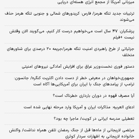
میزبانی آمریکا از مجمع انرژی هسته‌ای دریایی
ترتیبات جدید تنگه هرمز/ فارس: کریدورهای شمالی و جنوبی تنگه هرمز حذف
می‌شوند
پزشکیان: ۴۷ سال است می‌خواهیم درست کار کنیم، می‌گویند الان وقتش
نیست +فیلم
جزئیاتی از طرح راهبردی امنیت تنگه هرمز/جریمه ۲۰ درصدی برای شناورهای
متخلف
دستور فوری نخست‌وزیر عراق برای افزایش آمادگی نیروهای امنیتی
جمهوری‌خواهان در معرض خطر از دست دادن اکثریت کنگره/ جانسون:
ترامپ از پیامدهای جنگ با ایران برای آمریکایی‌ها آگاه است
آیا مصرف قهوه در دوران بارداری خطرناک است؟
ادعای العربیه: مذاکرات ایران و آمریکا وارد مرحله نهایی شده است
تعطیلی مدرسه ایرانی در کویت/ ماجرا چه بود؟
مرتضی لاریجانی از ماه‌ها قبل از جنگ رمضان تلفن همراه نداشت/ واکنش
خانواده لاریجانی به اظهارات سردار کوثری