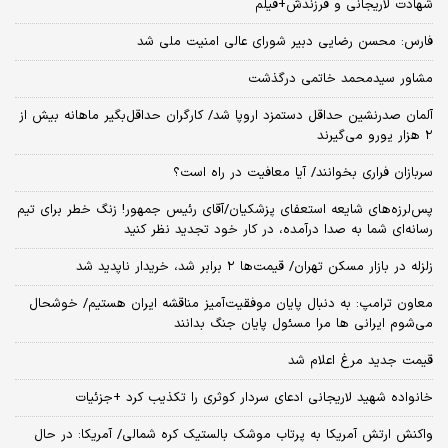
شهادت لاریجانی و فرزندش+فیلم
فارس: محسن رضایی دبیر شورای عالی امنیت ملی شد
مشاور سیدمحمد خاتمی درگذشت
آلمان صدرنشین حداقل دستمزد اروپا شد/ کارگران حداقل‌بگیر ماهانه بیش از
۲ هزار یورو می‌گیرند
سربازان فراری بخوانند/ آیا معافیت در راه است؟
پس‌لرزه‌های شایعه استعفای پزشکیان/آقای رئیس جمهور! زنگ خطر برای تیم
رسانه‌ای شما به صدا درآمده، در کار خود تجدید نظر کنید
زلزله در بازار مسکن تهران/ قیمت‌ها ۲ برابر شد، خریدار ناپدید شد
معاون ترامپ: به دنبال پایان موفقیت‌آمیز مناقشه ایران هستیم/ خوشحال
می‌شوم ایرانی ها مرا مسئول پایان جنگ بدانند
قیمت جدید مرغ اعلام شد
خانواده شهید لاریجانی ادعای سردار کوثری را تکذیب کرد +جزئیات
واکنش ارتش آمریکا به پرتاب موشک بالستیک کره شمالی/ آمریکا: در حال