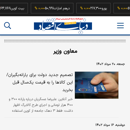
52,500
۰٫۰۰ %
یورو
217,300
۰٫۰۰ %
درهم امارات
50,991
۰٫۰۰ %
بیت کوین
68
معاون وزیر
جمعه، ۲۰ مرداد ۱۴۰۲
تصمیم جدید دولت برای یارانه‌بگیران/
این کالاها را به قیمت یک‌سال قبل
بخرید
خبر آنلاین:
علیرضا عسگریان درباره یارانه ۳۰۰ و
۴۰۰ هزار تومانی و اجرای طرح کالابرگ اظهار
داشت: فقط ۳ دهک جامعه از کوپن استفاده
می‌کنند. مردم خرید کنند تا ما نقاط ضعف
خودمان را رفع کنیم.
دوشنبه، ۱۶ مرداد ۱۴۰۲