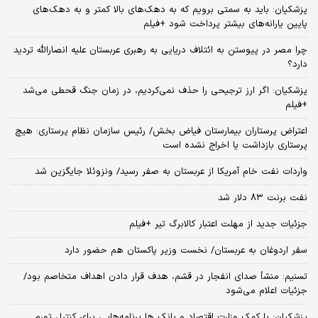
پزشکیان: باید به سمتی برویم که به دهک‌های بالا کمتر و به دهک‌های
پایین یارانه‌های بیشتر پرداخت شود +فیلم
چرا مصر در پیوستن به ائتلاف دریایی به رهبری عربستان علیه انصارالله تردید
دارد؟
پزشکیان: اگر ارز ترجیحی را حذف نمی‌کردیم، در زمان جنگ قحطی می‌شد
+فیلم
اعتراض پرستاران بیمارستان فیاض بخش/ رئیس سازمان نظام پرستاری: هیچ
پرستاری بازداشت یا اخراج نشده است
واردات نفت خام آمریکا از عربستان به صفر رسید/ ونزوئلا جایگزین شد
نفت برنت ۸۳ دلار شد
جزئیات جدید از مهلت اعتبار کالابرگ تیر +فیلم
سفر اردوغان به عربستان/ نخست وزیر پاکستان هم حضور دارد
تسنیم: منشأ صدای انفجار در قشم، هدف قرار دادن اهداف متخاصم بود/
جزئیات اعلام می‌شود
پزشکیان: با کمک وزارت اقتصاد و بانک ها برنامه‌هایی برای کنترل تورم