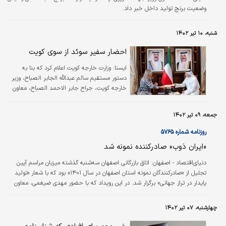
وضعیت برنج تولید داخل خبر داد.
شنبه، ۱۰ تیر ۱۴۰۲
احضار سفیر سوئد از سوی کویت
ايسنا:
وزارت خارجه کویت اعلام کرد که بنا به
دستور مستقیم سالم عبدالله الجابر الصباح، وزیر
خارجه کویت، جراح جابر الاحمد الصباح، معاون
وزیر خارجه این کشور لیزلوت اندرسن، سفیر سوئد
در کویت که در امارات مقیم است را احضار کرد.
جمعه، ۰۹ تیر ۱۴۰۲
روزنامه شماره ۵۷۶۵
«ایران ذوب» صادرکننده نمونه شد
دنیای‌اقتصاد - اصفهان:
اتاق بازرگانی اصفهان سه‌‌‌شنبه گذشته میزبان مراسم آیین
تجلیل از «صادرکنندگان نمونه استان اصفهان در سال ۱۴۰۱» بود که با شعار «تولید
پایدار در تراز جهانی» برگزار شد. در این رویداد که با حضور مهدی ضیغمی، معاون
وزیر صمت و رئیس سازمان توسعه تجارت ایران، معاون استاندار اصفهان، رئیس
سازمان صمت در استان اصفهان، رئیس و اعضای اتاق بازرگانی این استان و دیگر
چهارشنبه، ۰۷ تیر ۱۴۰۲
مدیران کل دستگاه‌‌‌های اجرایی و فعالان اقتصادی برگزار شد، از صادرکنندگان برتر
اصفهان تجلیل شد.