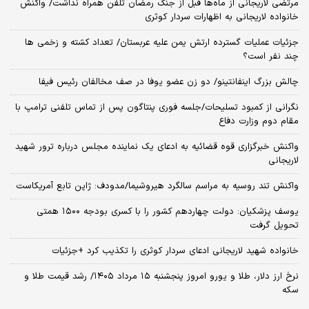
مرتضی لاریجانی از ماه‌ها قبل از جنگ رمضان تلفن همراه نداشت/ واکنش
خانواده لاریجانی به اظهارات سردار کوثری
جزئیات عملیات گسترده ارتش یمن علیه عربستان/ تعداد کشته و زخمی ها
چند نفر است؟
چالش بزرگ اینفانتینو/ دو زن عضو یوفا در صف مخالفان رئیس فیفا
نگرانی از کمبود تسلیحات/جلسه فوری پنتاگون پس از تماس تلفنی ترامپ با
مقام دوم وزارت دفاع
واکنش خبرگزاری قوه قضائیه به ادعای یک نماینده مجلس درباره ترور شهید
لاریجانی
واکنش تند روسیه به مراسم سالگرد هیروشیما/مدودف: ژاپن تابع آمریکاست
یوسف پزشکیان: دولت چهاردهم کشور را با کسری بودجه ۱۵۰۰ همتی
تحویل گرفت
خانواده شهید لاریجانی ادعای سردار کوثری را تکذیب کرد +جزئیات
نرخ ارز دلار، طلا و یورو امروز پنجشنبه ۱۵ مرداد ۱۴۰۵/ رشد قیمت طلا و
سکه