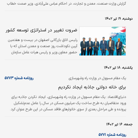
گزارش وزارت صنعت، معدن و تجارت، در احکام عباس علی‌‌‌آبادی، وزیر صمت خطاب
به نبوی و سلمانی آمده است: «نظر به تعهد، تخصص و شایستگی و سوابق
جنابعالی، به‌‌‌موجب این حکم به سمت مشاور وزیر منصوب می‌‌‌شوید. انتظار می‌رود
دوشنبه، ۱۹ تیر ۱۴۰۲
همچون گذشته با همکاری همه بخش‌‌‌های مرتبط در وزارت صنعت، معدن و تجارت و
سایر سازمان‌های حاکمیتی دولتی و بخش خصوصی و با بهره‌‌‌گیری از…
ضروت تغییر در استراتژی توسعه‌ کشور
رئیس اتاق بازرگانی اصفهان در بیست و هفتمین
آیین نکوداشت روز صنعت و معدن استان که با
حضور معاون وزیر و رئیس هیات عامل سازمان
گسترش و نوسازی صنایع ایران (ایدرو) برگزار شد،
بر ضرورت تغییر مدل استراتژی توسعه ای کشور
یکشنبه، ۱۸ تیر ۱۴۰۲
به‌منظور رفع مشکلات صاحبان کسب و کار و توجه
ویژه به توسعه صادرات تاکید کرد.
یک مقام مسوول در وزارت راه وشهرسازی
روزنامه شماره ۵۷۷۳
برای خانه دولتی جاذبه ایجاد نکردیم
دنیای‌اقتصاد: یک مقام مسوول در وزارت راه وشهرسازی، ایجاد نکردن جاذبه برای
ورود متقاضیان به طرح ساخت یک میلیون مسکن در سال را عامل عدم‌تشکیل
پرونده و طی مراحل بعدی از سوی خانوارهای فاقد مسکن در این طرح عنوان کرد.
جمعه، ۱۶ تیر ۱۴۰۲
روزنامه شماره ۵۷۷۱