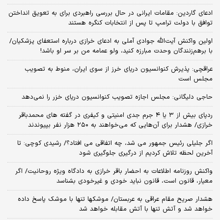
ادعای گاردین: مقامات ایرانی در حال بررسی راهبردی برای به تعویق انداختن
توافق با دولت ترامپ تا پس از انتخابات کنگره هستند
اولین واکنش آیت‌الله جوادی آملی به ادعای خرازی درباره استعفای پزشکیان/
با برهم‌زنندگان وحدت مبارزه کنید، ولو عمامه من بر سر او باشد!
عراقچی: پذیرش کنوانسیون دریای خرز از سوی ایران، منوط به تصویب
مجلس است
حاجی دلیگانی: مجلس اجازه تصویب کنوانسیون دریای خزر را نمی‌دهد
ردپای بیش از ۳ یا ۴ جرم جدی امنیتی و کیفری در گفته های محمدباقر
خرازی/ هشدار برای آن‌هایی که می‌خواهند به ۲۵۰ هزار نفر بپیوندند
اگر جلیلی رئیس جمهور می شد، چه اتفاقی می افتاد؟/ رشیدی کوچی: تا
آخرین لحظه تلاش کردیم از درگیری جلوگیری شود
واکنش روزنامه اطلاعات به احضار باقر خرازی به دادگاه ویژه روحانیت/ اگر
معیار، قانون است، قانون نباید خودی و غیرخودی بشناسد
هشدار صریح مقام عراقی به عربستان/ موشکها تنها با موشک پاسخ داده
خواهد شد و آتش تنها با آتش مقابله خواهد شد