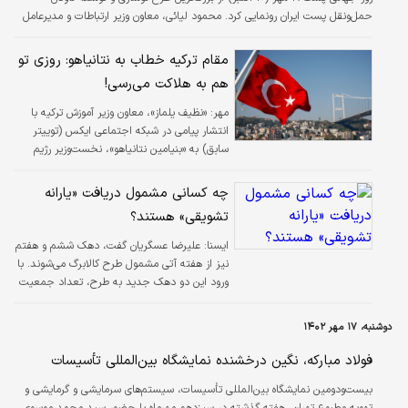
حمل‌و‌نقل پست ایران رونمایی کرد. محمود لیائی، معاون وزیر ارتباطات و مدیرعامل
شرکت پست، در حاشیه این رونمایی گفت: به دنبال همکاری گروه بهمن با شرکت
ملی پست، یکی از بزرگ‌ترین رونمایی‌ها از ناوگان پستی صورت گرفت. در این رونمایی
مقام ترکیه‌ خطاب به نتانیاهو: روزی تو
ون ‌باری اینرودز، کامیون ۱۹تن و کامیون ۸.۵تن به ناوگان شرکت ملی پست اضافه شد.
هم به هلاکت می‌رسی!
وی در خصوص تعامل این خودروسازی با شرکت ملی پست گفت: هدیه گروه بهمن…
مهر:
«نظیف یلماز»، معاون وزیر آموزش ترکیه با
انتشار پیامی در شبکه اجتماعی ایکس (توییتر
سابق) به «بنیامین نتانیاهو»، نخست‌وزیر رژیم
صهیونیستی هشدار داد که روزی او هم با شلیک
گلوله به «هلاکت» می‌رسد.
چه کسانی مشمول دریافت «یارانه‌
تشویقی» هستند؟
ايسنا:
علیرضا عسگریان گفت، دهک ششم و هفتم
نیز از هفته آتی مشمول طرح کالابرگ می‌شوند. با
ورود این دو دهک جدید به طرح، تعداد جمعیت
تحت پوشش در سطح کشور از ۴۱ میلیون به ۶۱
میلیون نفر می‌رسد که افزایش چشمگیری است.
دوشنبه، ۱۷ مهر ۱۴۰۲
فولاد مبارکه، نگین درخشنده نمایشگاه بین‌المللی تأسیسات
بیست‌و‌دومین نمایشگاه بین‌المللی تأسیسات، سیستم‌های سرمایشی و گرمایشی و
تهویه مطبوع تهران، هفته گذشته در سیزدهم مهرماه با حضور سید محمد موسوی،