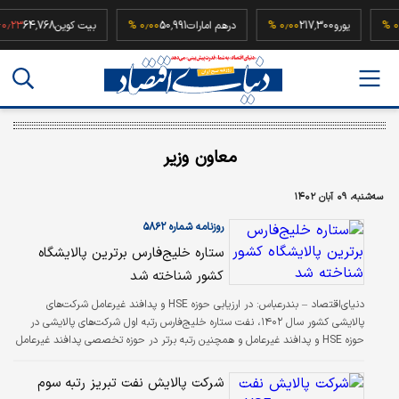
52,
۰٫۰۰ %
یورو
217,300
۰٫۰۰ %
درهم امارات
50,991
۰٫۰۰ %
بیت کوین
4,768
معاون وزیر
سه‌شنبه، ۰۹ آبان ۱۴۰۲
روزنامه شماره ۵۸۶۲
ستاره خلیج‌‌‌فارس برترین پالایشگاه
کشور شناخته شد
دنیای‌اقتصاد – بندرعباس:
در ارزیابی حوزه HSE و پدافند غیرعامل شرکت‌های
پالایشی کشور سال ۱۴۰۲، نفت ستاره خلیج‌‌‌فارس رتبه اول شرکت‌های پالایشی در
حوزه HSE و پدافند غیرعامل و همچنین رتبه برتر در حوزه تخصصی پدافند غیرعامل
و مدیریت بحران را کسب کرد.
شرکت پالایش نفت تبریز رتبه سوم