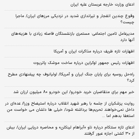
ادعای وزارت خارجه عربستان علیه ایران
وقوع چندین انفجار و تیراندازی شدید در نزدیکی مرز‌های ایران/ ماجرا
چیست؟
مدیرعامل تامین اجتماعی: مستمری بازنشستگان فاصله زیادی با هزینه‌های
آنها دارد
اظهارات تازه ظریف درباره مذاکرات ایران و آمریکا
اظهارات رئیس جمهور اوکراین درباره ساخت موشک پاتریوت
راه‌حل روسیه برای پایان جنگ ایران و آمریکا/ اولیانوف چه پیشنهادی مطرح
کرد؟
خبر مهم برای متقاضیان خرید خودرو/ این خودرو ۸۰ میلیون ارزان شد
روایت پزشکیان از جلسه با رهبر شهید انقلاب درباره استیضاح وزرا/ عده‌ای در
داخل نمی‌خواهند تحریم‌ها برداشته شود/ خیلی ها دلشان می خواست من
استعفا بدهم اما ...
ادعای تازه سنتکام درباره ناو «آبراهام لینکلن» و محاصره دریایی ایران/ بیش
از ۳۰ کشتی اجازه عبور گرفتند