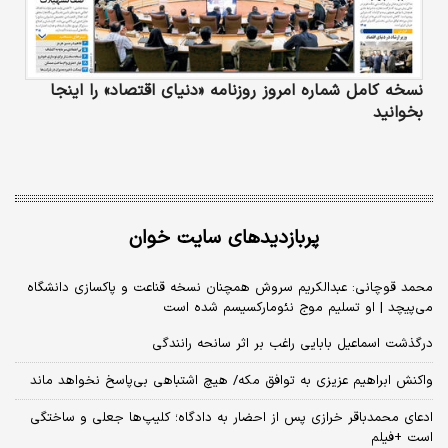
نسخه کامل شماره امروز روزنامه «دنیای‌ اقتصاد» را اینجا
بخوانید
پربازدیدهای سایت خوان
محمد قوچانی: عبدالکریم سروش همچنان نسخه قناعت و پاکسازی دانشگاه
می‌پیچد | او تسلیم موج نئومارکسیسم شده است
درگذشت اسماعیل بابایی راغب بر اثر سانحه رانندگی
واکنش ابراهیم عزیزی به توافق مکه/ هیچ اشتباهی بی‌پاسخ نخواهد ماند
ادعای محمدباقر خرازی پس از احضار به دادگاه؛ کلیپ‌ها جعلی و ساختگی
است +فیلم