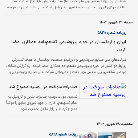
هدف تولید روزانه سه‌میلیون متر‌مکعب آغاز شد. به گزارش «ایلنا» از شرکت نفت
مناطق مرکزی ایران، محسن خجسته‌مهر مدیرعامل شرکت ملی نفت ایران در مراسم
رسمی آغاز به‌کار توسعه فاز‌اول میدان توس اظهار کرد: یکی از مهم‌ترین برنامه‌های
شرکت ملی نفت ایران جهت پایداری گاز در شمال‌شرق کشور، توسعه میدان گازی
جمعه، ۳۱ شهریور ۱۴۰۲
توس است و با مصوبه هیات‌مدیره شرکت ملی نفت ایران، توسعه میدان گازی توس
را با هدف تولید روزانه سه‌میلیون متر‌مکعب شروع کردیم.
روزنامه شماره ۵۸۳۰
ایران و ازبکستان در حوزه پتروشیمی تفاهم‌نامه همکاری امضا
کردند
شرکت‌های ملی صنایع پتروشیمی و «اوزکیمو صنعت» ازبکستان با هدف گسترش
روابط دو کشور در حوزه پتروشیمی تفاهم‌نامه همکاری امضا کردند. به گزارش «شانا»،
مرتضی شاهمیرزایی، معاون وزیر نفت و مدیرعامل شرکت ملی صنایع پتروشیمی و
کوجیکف الکساندرویچ، معاون رئیس هیات‌مدیره شرکت «اوزکیمو صنعت» ازبکستان
در حاشیه چهارمین روز از هفدهمین نمایشگاه بین‌المللی ایران‌‌‌‌‌‌‌‌پلاست تفاهم‌نامه
صادرات سوخت در روسیه ممنوع شد
همکاری امضا کردند. این تفاهم‌نامه پیرو توافق روسای‌جمهوری دو کشور امضا شد و
تسنیم:
نهایی‌کردن زمینه‌‌‌‌‌‌‌‌های همکاری‌های مشترک و بررسی…
دولت روسیه صادرات بنزین و گازوئیل به
تمام کشورهای خارج از حوزه شوروی سابق را موقتاً
ممنوع کرد تا از بازار داخل حمایت شود.
سه‌شنبه، ۲۸ شهریور ۱۴۰۲
روزنامه شماره ۵۸۲۸