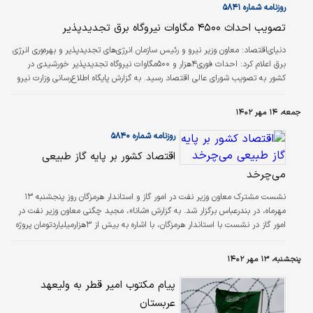
وجود داشت مگر می‌شود یک‌هزار و ۵۰۰ تن کاتالیست در بازه زمانی هشت ماه تولید
روزنامه شماره ۵۸۴۱
شود و مشخص…
تصویب احداث ۴۵۰۰ مگاوات نیروگاه برق تجدیدپذیر
دنیای‌اقتصاد: معاون وزیر نیرو و رئیس سازمان انرژی‌‌‌های تجدیدپذیر و بهره‌وری انرژی
برق اعلام کرد: احداث فوری۴هزار و ۵۰۰مگاوات نیروگاه تجدیدپذیر خورشیدی در
کشور به تصویب شورای عالی اقتصاد رسید. به گزارش پایگاه اطلاع‌‌‌رسانی وزارت نیرو
(پاون)، محمود کمانی بیان کرد: براساس نیاز کشور به توسعه انرژی‌‌‌های تجدید‌پذیر و
ناترازی‌‌‌های برق در جلسه اخیر شورای عالی انرژی با حضور رئیس‌‌‌جمهور مقرر شد
جمعه، ۱۴ مهر ۱۴۰۲
۳۰‌هزار مگاوات نیروگاه تجدید‌پذیر در بازه زمانی پنج‌ساله احداث شود که این تصمیم
فراتر از برنامه‌‌‌هایی است…
روزنامه شماره ۵۸۴۰
اقتصاد کشور بر پایه گاز طبیعی
می‌‌‌‌‌‌‌‌‌چرخد
نشست مشترک معاون وزیر نفت در امور گاز و استاندار هرمزگان روز پنجشنبه ۱۳
مهرماه، در بندرعباس برگزار شد. به گزارش «شانا»، مجید چگنی معاون وزیر نفت در
امور گاز در نشست با استاندار هرمزگان، با اشاره به بیش از ۳‌هزار‌میلیارد‌تومان پروژه
گازی در حال اجرا در این استان، گفت: این در حالی است که حدود ۵‌هزار و
۷۰۰‌میلیارد‌تومان طرح جدید نیز درنظر گرفته‌‌‌‌‌‌‌‌‌ایم که اگر مجلس در بودجه ‌همراهی
پنجشنبه، ۱۳ مهر ۱۴۰۲
کند، اجرایی خواهند شد.
پیام مکتوب امیر قطر به ولیعهد
عربستان