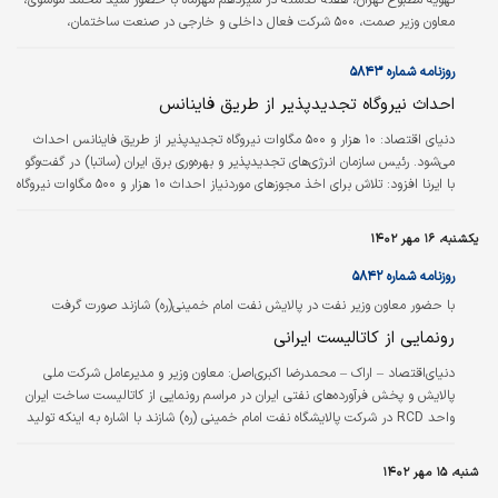
معاون وزیر صمت، ۵۰۰ شرکت فعال داخلی و خارجی در صنعت ساختمان،
سیستم‌های سرمایشی و گرمایشی و حضور فعال و مؤثر شرکت فولاد مبارکه در این
نمایشگاه گشایش یافت.
روزنامه شماره ۵۸۴۳
احداث نیروگاه تجدیدپذیر از طریق فاینانس
دنیای‌ اقتصاد:
۱۰ هزار و ۵۰۰ مگاوات نیروگاه تجدیدپذیر از طریق فاینانس احداث
می‌شود. رئیس سازمان انرژی‌های تجدیدپذیر و بهره‌وری برق ایران (ساتبا) در گفت‌وگو
با ایرنا افزود: تلاش برای اخذ مجوزهای موردنیاز احداث ۱۰ هزار و ۵۰۰ مگاوات نیروگاه
تجدیدپذیر از طریق فاینانس ادامه دارد. محمود کمانی ادامه داد: این میزان نیروگاه
پس از اخذ مجوزهای قانونی در طول سال‌های ۱۴۰۳ و ۱۴۰۴ احداث خواهند شد.
یکشنبه، ۱۶ مهر ۱۴۰۲
معاون وزیر نیرو خاطرنشان کرد: اطلاع‌رسانی لازم در زمینه گام‌های این امر به‌مرور
صورت خواهد گرفت و پس از اخذ مجوزها مناقصه‌های…
روزنامه شماره ۵۸۴۲
با حضور معاون وزیر نفت در پالایش نفت امام خمینی(ره) شازند صورت گرفت
رونمایی از کاتالیست ایرانی
دنیای‌اقتصاد – اراک – محمدرضا اکبری‌اصل:
معاون وزیر و مدیرعامل شرکت ملی
پالایش و پخش فرآورده‌‌‌های نفتی ایران در مراسم رونمایی از کاتالیست ساخت ایران
واحد RCD در شرکت پالایشگاه نفت امام خمینی (ره) شازند با اشاره به اینکه تولید
کاتالیست واحد RCD یک اقدام بسیار ارزنده و قابل‌توجه است، اظهار کرد: چنانچه
به گذشته بپردازیم؛ زمانی واحد مشابه RCD در پالایشگاه اصفهان را به عنوان یکی از
شنبه، ۱۵ مهر ۱۴۰۲
واحدهای تحت لیسانس برای نفت انتخاب می‌‌‌کردیم که همزمان در کشور این سوال