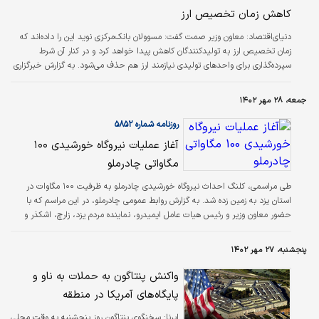
کاهش زمان تخصیص ارز
دنیای‌اقتصاد: معاون وزیر صمت گفت: مسوولان بانک‌مرکزی نوید این را داده‌اند که
زمان تخصیص ارز به تولیدکنندگان کاهش پیدا خواهد کرد و در کنار آن شرط
سپرده‌‌‌‌‌‌‌‌‌گذاری برای واحدهای تولیدی نیازمند ارز هم حذف می‌شود. به گزارش خبر‌‌گزاری
تسنیم، محمدمهدی برادران، ‌‌‌‌‌‌‌‌‌ معاون صنایع عمومی وزارت صنعت، معدن و تجارت در
مورد تخصیص ارز به تولیدکنندگان و گلایه آنها، گفت: این گلایه تولیدکنندگان،
جمعه، ۲۸ مهر ۱۴۰۲
شکایت بحقی است. وزارت صمت زمانی می‌تواند از صنعتگران کشور انتظار افزایش
تولید داشته‌باشد که بتواند مواد اولیه…
روزنامه شماره ۵۸۵۲
آغاز عملیات نیروگاه خورشیدی ۱۰۰
مگاواتی چادرملو
طی مراسمی، کلنگ احداث نیروگاه خورشیدی چادرملو به ظرفیت ۱۰۰ مگاوات در
استان یزد به زمین زده شد. به گزارش روابط عمومی چادرملو، در این مراسم که با
حضور معاون وزیر و رئیس هیات عامل ایمیدرو، نماینده مردم یزد، زارچ، اشکذر و
بخش ندوشن در مجلس، استاندار یزد و جمعی از مسوولان و مقام‌‌‌های استان یزد و
شهرستان اشکذر برگزار شد، امیر علی طاهر‌زاده مدیرعامل شرکت معدنی و صنعتی
پنجشنبه، ۲۷ مهر ۱۴۰۲
چادرملو با بیان اهمیت بهره‌گیری از انرژی‌‌‌های پاک که می‌تواند هم در تولید و هم در
مصرف، زمینه‌ساز شکل‌گیری صنعت سبز باشد گفت: با…
واکنش پنتاگون به حملات به ناو و
پایگاه‌های آمریکا در منطقه
ایرنا:
سخنگوی پنتاگون روز پنجشنبه به وقت محلی