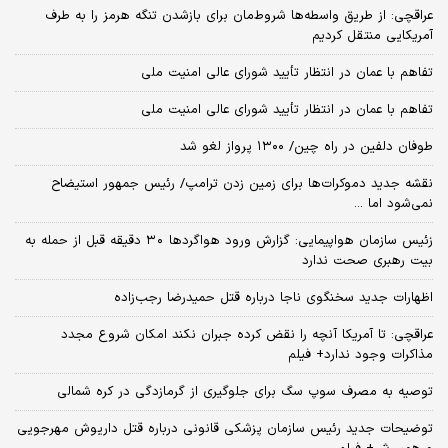
عراقچی: از طریق واسطه‌ها شروط‌مان برای بازشدن تنگه هرمز را به طرف
آمریکایی منتقل کردیم
تفاهم با عمان در انتظار تأیید شورای عالی امنیت ملی
تفاهم با عمان در انتظار تأیید شورای عالی امنیت ملی
طوفان دلفین در راه چین/ ۱۳۰۰ پرواز لغو شد
نقشه جدید دموکرات‌ها برای زمین زدن ترامپ/ رئیس جمهور استیضاح
نمی‌شود اما ...
زئیس سازمان هواپیمایی: گزارش ورود هواگردها ٣٠ دقیقه قبل از حمله به
بیت رهبری صحت ندارد
اظهارات جدید سخنگوی ناجا درباره قتل حمیدرضا رجب‌زاده
عراقچی: تا آمریکا آنچه را نقض کرده جبران نکند امکان شروع مجدد
مذاکرات وجود ندارد+ فیلم
توصیه به مصرف سوپ سگ برای جلوگیری از گرمازدگی در کره شمالی
توضیحات جدید رئیس سازمان پزشکی قانونی درباره قتل داریوش مهرجویی