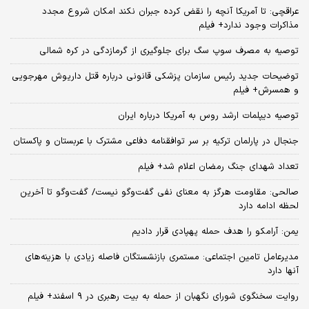
عراقچی: تا آمریکا آنچه را نقض کرده جبران نکند امکان شروع مجدد
مذاکرات وجود ندارد+ فیلم
توصیه به مصرف سوپ سگ برای جلوگیری از گرمازدگی در کره شمالی
توضیحات جدید رئیس سازمان پزشکی قانونی درباره قتل داریوش مهرجویی
و همسرش+ فیلم
توصیه دیپلمات ارشد روس به آمریکا درباره ایران
جنجال در پارلمان ترکیه بر سر توافقنامه دفاعی مشترک با عربستان و پاکستان
تعداد شهدای جنگ رمضان اعلام شد+ فیلم
صالحی: مقاومت هرگز به معنای نفی گفت‌وگو نیست/ گفت‌وگو تا آخرین
لحظه ادامه دارد
یمن: آرامکو را هدف حمله پهپادی قرار دادیم
مدیرعامل تامین اجتماعی: مستمری بازنشستگان فاصله زیادی با هزینه‌های
آنها دارد
روایت سخنگوی شورای نگهبان از حمله به بیت رهبری در ۹ اسفند+ فیلم