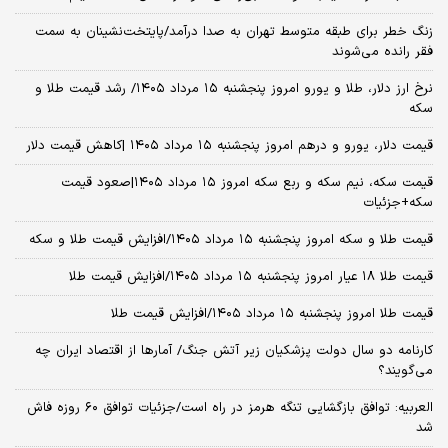
بنزین گران می‌شود؟/ نماینده مجلس: هر شوک قیمتی می تواند انتظارات
تورمی را تشدید کند/ در شرایط جنگی افزایش قیمت بنزین پیامدهای گسترده
اجتماعی و امنیتی خواهد داشت
پولیتیکو: تبادل اطلاعات نظامی بین آمریکا و اوکراین افزایش یافته است
فرصت‌های شغلی در آمریکا کاهش یافت
شرط جدید بازنشستگی اعلام شد
فیدان: اسرائیل به دنبال کشاندن دوباره سوریه به چرخه ناامنی است
روحانی: آمریکا درباره تاب‌آوری مردم ایران دچار اشتباه محاسباتی شد/ با
حمله به مدرسه میناب خواستند بی‌رحمی خود را نشان دهند +فیلم
زنگ خطر برای طبقه متوسط تهران به صدا درآمد/پایتخت‌نشینان به سمت
فقر رانده می‌شوند
نرخ ارز دلار، طلا و یورو امروز پنجشنبه ۱۵ مرداد ۱۴۰۵/ رشد قیمت طلا و
سکه
قیمت دلار، یورو و درهم امروز پنجشنبه ۱۵ مرداد ۱۴۰۵ |کاهش قیمت دلار