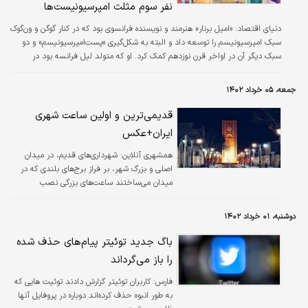
نفر سوم مثلث امپرسیونیست‌ها
دنیای اقتصاد:
«امیل برنار» هنرمند و نویسنده فرانسوی بود که در کنار گوگن و ون‌گوک
سبک امپرسیونیسم را توسعه داد و البته به شکل‌گیری «پست‌امپرسیونیسم» و دو
سبک دیگر آن در اواخر قرن نوزدهم کمک کرد. او که متولد لیل‌ فرانسه بود در
نوجوانی به پاریس نقل‌مکان کرد و به مدرسه عالی ملی هنرهای تزئینی در پاریس
پیوست.این هنرمند در ۱۸سالگی پاریس را ترک و سفر به نقاط مختلف را آغاز کرد.
جمعه، ۰۵ خرداد ۱۴۰۲
پس از چند سال، او به مدارس هنری بیشتری ملحق شد و با چندین هنرمند
پست‌امپرسیونیسم دوست شد. همواره از برنار‌ به عنوان یکی از تاثیرگذارترین…
قدیمی‌ترین و اولین ساعت شهری
ایران+عکس
همشهری آنلاین:
شهرداری‌های قدیم، در میدان
اصلی و بزرگ شهر، بر فراز برج‌های بلندی که در
میدان می‌ساختند ساعت‌های بزرگی نصب
می‌کردند که همه مردم بتوانند از هر گوشه شهر
ساعت و زمان را ببینند؛ مثلا یکی از بهترین
دوشنبه، ۰۱ خرداد ۱۴۰۲
نمونه‌های جهانی این میدان‌ها، برج ساعت بیگ
بن در لندن است و بهترین نمونه ایرانی آن میدان
باگ جدید توئیتر پیام‌های حذف شده
ساعت یزد و یا به عبارتی « میدان وقت الساعت »
را باز می‌گرداند
است.
فارس:
کاربران توئیتر گزارش دادند توئیت هایی که
به طور انبوه حذف کرده‌اند دوباره در پروفایل آنها