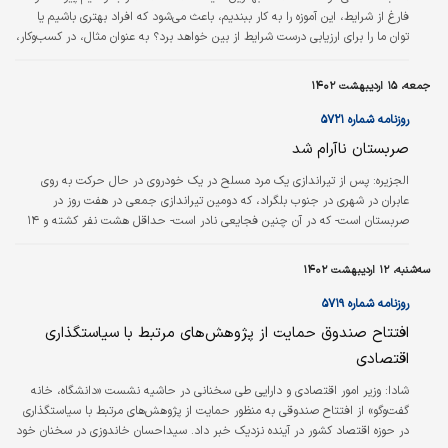
فارغ از شرایط، این آموزه را به کار ببندیم، باعث می‌شود که افراد بهتری باشیم یا
توان ما را برای ارزیابی درست شرایط از بین خواهد برد؟ به عنوان مثال، در کسب‌و‌کار،
صداقت بیش از حد یا همان رک‌‌‌گویی ویژگی تحسین‌‌‌برانگیزی است یا باعث دردسر
می‌شود و باید آن را کنار گذاشت؟ آدریان فرنهام، استاد رهبری سازمانی و رفتار سازمان
جمعه، ۱۵ اردیبهشت ۱۴۰۲
مدرسه کسب‌و‌کار نروژ این موضوع را تشریح می‌کند.
روزنامه شماره ۵۷۲۱
صربستان ناآرام شد
الجزیره:
پس از تیراندازی یک مرد مسلح در یک خودروی در حال حرکت به روی
عابران در شهری در جنوب بلگراد، که دومین تیراندازی جمعی در هفت روز در
صربستان است- که در آن چنین فجایعی نادر است- حداقل هشت نفر کشته و ۱۴
نفر زخمی شدند. این حمله در اواخر روز پنج‌شنبه پس از آن انجام شد که هشت
کودک و یک نگهبان امنیتی در تیراندازی دسته‌‌‌جمعی در مدرسه‌‌‌ای در روز چهارشنبه
سه‌شنبه، ۱۲ اردیبهشت ۱۴۰۲
کشته شدند. صربستان روز جمعه برای ادای احترام به قربانیان، سه روز عزای
عمومی اعلام کرد. تیراندازی روز پنج‌شنبه در نزدیکی ملادنواچ، شهری در
روزنامه شماره ۵۷۱۹
۵۰کیلومتری…
افتتاح صندوق حمایت از پژوهش‌های مرتبط با سیاستگذاری‌
اقتصادی
شادا:
وزیر امور اقتصادی و دارایی طی سخنانی در حاشیه نشست «دانشگاه، خانه
گفت‌وگو» از افتتاح صندوقی به منظور حمایت از پژوهش‌های مرتبط با سیاستگذاری
در حوزه اقتصاد کشور در آینده نزدیک خبر داد. سیداحسان خاندوزی در سخنان خود