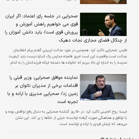
از طریق فروش فایل، به درآمد بالایی برسند. شما
هم می‌توانید از طریق فروش فایل (حتی یک فایل
صحرایی در جلسه رای اعتماد: اگر ایران
PDF) کسب درآمد کنید.
قوی می خواهیم راهش آموزش و
پرورش قوی است/ باید دانش آموزان را
از چنگال فضای مجازی نجات دهیک
فارس:
صحرایی تاکید کرد: همچنین در مورد عدالت تربیتی گفتم پیام انقلابمان
عدالت است واقعیت این است امروز فاصله مدارس یک اندازه نیست باید کیفیت
مدرسه را به اندازه ای بالا ببریم که خانواده ها دغدغه اینکه فرزندانمان را به کدام
مدرسه بفرستیم نداشته باشند.
نماینده موافق صحرایی: وزیر قبلی را
اقدامات برخی از مدیران ناتوان بر
زمین زد/ صحرایی مدیری با اراده و با
تجربه است
ايسنا:
روح الامینی تاکید کرد: در ۵۰ روز گذشته صحرایی به دنبال رفع نواقص بوده و
با توافق و هماهنگی صورت گرفته توانسته خیلی از خلأ‌ها را پر کند. این نشان
می‌دهد که ایشان فردی با اراده و توانمند است.