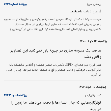
است.
پرسش امروز
روزنامه شماره ۵۷۴۵
آدرس دولت باظرفیت
سیدمحمدرضا دادگستر:
دیدگاه عمومی نسبت به بوروکراسی و ‌سازوبرگ دولت همواره
با نوعی بدبینی آمیخته شده است که مظهر آن را می‌توان در ابداع اصطلاح
«کاغذبازی» برای فرآیندهای کند اداری مشاهده کرد. این نگاه منفی در گروه‌هایی از
جامعه نظیر فعالان کسب‌وکار، دانشگاهیان و طبقه متوسط شاغل در بخش خدمات
پررنگ‌تر است. غالبا مداخله دولت معنایی مترادف با دورشدن از گردش بهینه
یکشنبه، ۱۴ خرداد ۱۴۰۲
سرمایه، اولویت‌یافتن ملاحظات حکومتی بر دغدغه‌های جامعه و ضعف شهروندان در
مشارکت در حکمرانی دارد. اما از سوی دیگر دستورکار توسعه در جهان در طول یک
ساخت یک مدرسه مدرن در چین/ باور نمی‌کنید این تصاویر
دهه گذشته…
واقعی باشد
عصر ایران:
تیم معماری OPEN، تکمیل ساختمان مدرسه و آکادمی شانفنگ؛ یک
مرکز آموزشی، فرهنگی و ورزشی متمایز واقع در منطقه جدید سوجو، چین را جشن
می گیرد.
چهارشنبه، ۱۰ خرداد ۱۴۰۲
کسب‌و‌کارپایدار
روزنامه شماره ۵۷۴۳
کولرگازی‌‌‌هایی که جان انسان‌‌‌ها را نجات می‌دهند اما زمین را
می‌‌‌پزند