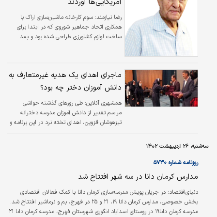
آمریکایی‌ها آوردند
رضا نيازمند:
سوم کارخانه ماشین‌سازی اراک با
همکاری اتحاد جماهیر شوروی که در ابتدا برای
ساخت لوازم کشاورزی طراحی شده بود و بعد
تبدیل به کارخانه ساخت وسایل سنگین و دیگ‌های
تحت فشار و امثال اینها شد. چهارم ساخت
کارخانه آلومینیوم ایران بود. فلز آلومینیوم در
ماجرای اهدای یک هدیه غیرمتعارف به
صنایع کاربرد فراوان دارد و این کارخانه در آن موقع
احتیاجات کل کشور را تامین می‌کرد.
دانش آموزان دختر چه بود؟
همشهری آنلاین:
طی روزهای گذشته حواشی
مراسم تقدیر از دانش آموزان مدرسه دخترانه
تیزهوشان قزوین، اهدای تخته نرد در این برنامه و
انتشار خبر آن، در فضای مجازی خبرساز شد.
سه‌شنبه، ۲۶ اردیبهشت ۱۴۰۲
روزنامه شماره ۵۷۳۰
مدارس کرمان دانا در سه شهر افتتاح شد
دنیای‌اقتصاد: در جریان پویش مدرسه‌‌‌سازی کرمان دانا با کمک فعالان اقتصادی
بخش خصوصی، مدارس کرمان دانا ۱۹، ۲۱ و ۲۵ در فهرج، بم و نرماشیر افتتاح شد.
مدرسه کرمان دانا۱۹ در روستای اسدآباد انگوری شهرستان فهرج، مدرسه کرمان دانا ۲۱