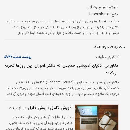
مترجم: مریم رضایی
منبع: Bloomberg
هند همیشه تابستان‌‌‌های داغی دارد. در هفته‌‌‌های اخیر، دمای هوا در پرجمعیت‌‌‌ترین
کشور دنیا بالا رفته و در یکی از رویدادهایی که به تازگی در مرکز هند برگزار شد،
بیش از ۱۰نفر جانشان را از دست دادند و هزاران نفر با علائم گرمازدگی راهی
بیمارستان شدند. صدها مدرسه تعطیل شد و جیوه دماسنج همچنان در حال بالا
رفتن است: دو هفته پیش، دمای هوا در دشت‌‌‌های شمالی هند به ۴۵ درجه رسید.
سه‌شنبه، ۰۹ خرداد ۱۴۰۲
کارآفرینی نوآورانه
روزنامه شماره ۵۷۴۲
متاورس، دنیای آموزشی جدیدی که دانش‌‌‌آموزان این روزها تجربه
می‌کنند
دانش‌‌‌آموزان مدرسه «ردام هاوس» (Reddam House) انگلستان، با گذاشتن
هدست‌‌‌های واقعیت مجازی، می‌توانند سیاره‌‌‌ها را در منظومه شمسی ببینند، شخصا
نزدیک یک ماموت پشمالو شوند، یا وارد حفره‌‌‌های قلب انسان شوند و درون آن قدم
بزنند. همچنین می‌توانند تلفظ زبانشان را با نشستن در یک رستوران فرانسوی تمرین
کنند، یا به گذشته سفر کنند و جنگ جهانی دوم را ببینند.
آموزش کامل فروش فایل در اینترنت
بعضی از فایل‌ها آن قدر ارزش دارند که مردم
حاضرند برای تهیه آن پول پرداخت کنند. همین
موضوع باعث شده است که کسب و کارهای زیادی