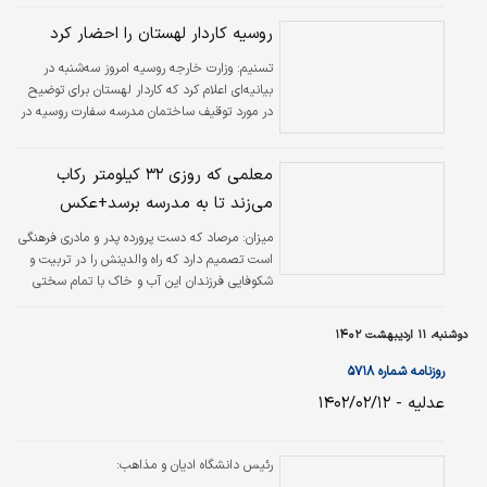
در حاشیه این نشست که در محل ساختمان مرکزی دانشگاه آزاد اسلامی برگزار شد،
با تاکید بر اینکه اولویت ما در وزارت اقتصاد کمک به حل مسائل سیاستگذاری‌های
روسیه کاردار لهستان را احضار کرد
اقتصادی، در تعامل مستمر با نهاد دانش و پژوهش (دانشگاه) است، اظهار کرد: در
تسنیم:
این راستا آماده‌ایم در سال جاری از ظرفیت مدرسه سیاستگذاری…
وزارت خارجه روسیه امروز سه‌شنبه در
بیانیه‌ای اعلام کرد که کاردار لهستان برای توضیح
در مورد توقیف ساختمان مدرسه سفارت روسیه در
ورشو احضار شده است.
معلمی که روزی ۳۲ کیلومتر رکاب
می‌زند تا به مدرسه برسد+عکس
میزان:
مرصاد که دست پرورده پدر و مادری فرهنگی
است تصمیم دارد که راه والدینش را در تربیت و
شکوفایی فرزندان این آب و خاک با تمام سختی
هایش ادامه دهد.
دوشنبه، ۱۱ اردیبهشت ۱۴۰۲
روزنامه شماره ۵۷۱۸
عدلیه - ۱۴۰۲/۰۲/۱۲
رئیس دانشگاه ادیان و مذاهب:
باید به زنان «بها» داد /در این مدت از