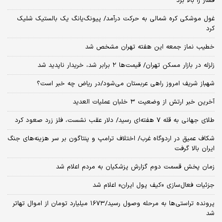
قیمت طلا امروز پنجشنبه ۱۵ مرداد ۱۴۰۵/افزایش قیمت طلا
کارنامه دو سال دولت پزشکیان زیر آتش جنگ/ آمارها از اقتصاد ایران چه
می‌گویند؟
العربیه: توافق بازگشایی تنگه هرمز در راه است/جزئیات توافق ۶۰ روزه فاش
شد
افشاگری نیویورک تایمز از عملیات مخفی سیا/ واشنگتن در کوبا به‌دنبال
چیست؟
سردار ابن‌الرضا: دست نیروهای مسلح ما برای پاسخ به هر تهدیدی پر است
آغاز دور سوم مذاکرات اسرائیل و لبنان در رم/ تل‌آویو همزمان با گفت‌وگوها
فشار را بالا برد
غول موشکی کره شمالی به حرکت درآمد/ پیونگ‌یانگ یک بالستیک شلیک
کرد
خطیب نماز جمعه این هفته تهران مشخص شد
زلزله در بازار مسکن تهران/ قیمت‌ها ۲ برابر شد، خریدار ناپدید شد
شهباز شریف امروز راهی عربستان می‌شود/در ریاض چه خبر است؟