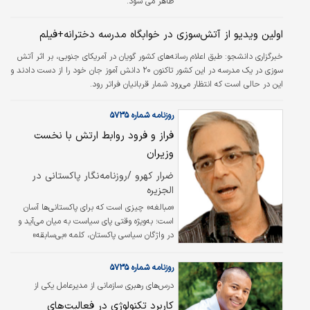
ظاهر می شود.
اولین ویدیو از آتش‌سوزی در خوابگاه مدرسه‌ دخترانه+فیلم
خبرگزاری دانشجو:
طبق اعلام رسانه‌های کشور گویان در آمریکای جنوبی، بر اثر آتش
سوزی در یک مدرسه در این کشور تاکنون ۲۰ دانش آموز جان خود را از دست دادند و
این در حالی است که انتظار می‌رود شمار قربانیان فراتر رود.
روزنامه شماره ۵۷۳۵
فراز و فرود روابط ارتش با نخست
وزیران
ضرار کهرو /روزنامه‏‏‌نگار پاکستانی در
الجزیره
«مبالغه» چیزی است که برای پاکستانی‌‌‌ها آسان
است؛ به‌‌‌ویژه وقتی پای سیاست به میان می‌‌‌آید و
در واژگان سیاسی پاکستان، کلمه‌‌ «بی‌‌‌سابقه»
بیش‌‌‌ازحد به‌‌‌کاررفته؛ تا جایی که بی‌‌‌معنی شده
است. هر چندوقت یک‌‌‌بار، این کلمه «مناسب»
روزنامه شماره ۵۷۳۵
می‌شود. پس از دستگیری شگفت‌‌‌آور نخست‌‌‌وزیر
درس‏‏‌های رهبری سازمانی از مدیرعامل یکی از
سابق و رئیس «تحریک انصاف پاکستان» یعنی
بزرگ‌ترین خیریه‏‏‌های جهان
«عمران خان» توسط گروه بزرگی از نیروهای
کاربرد تکنولوژی در فعالیت‌های