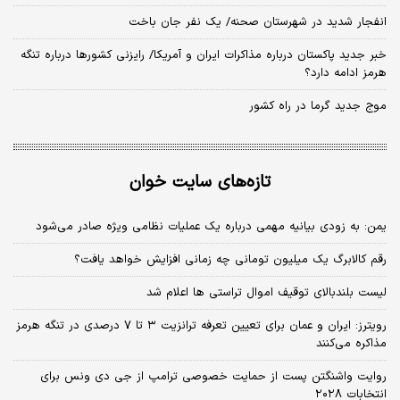
تعرفه‌های پرستاری ۶۰ درصد افزایش یافت
روایت پزشکیان از دیدار با رهبر شهید انقلاب پس از بمباران جلسه شورای
عالی امنیت ملی؛ ایشان مانند یک کوه در پشتیبانی از دولت حامی بودند
+فیلم
رویترز: آمریکا برخی تحریم‌های مرتبط با ایران را لغو می‌کند
خبر مهم بقایی درباره مذاکرات ایران و عمان درخصوص تنگه هرمز
کدام روش پخت تخم مرغ برای بدن مفید است؟/ خام، آب‌پز یا سرخ‌شده؟
واکنش پزشکیان به حواشی پیام رهبر انقلاب درباره تفاهم‌نامه آتش‌بس؛
برخی افراد که دنبال تفرقه بودند، از این موضوع سوءاستفاده کردند +فیلم
انفجار شدید در شهرستان صحنه/ یک نفر جان باخت
خبر جدید پاکستان درباره مذاکرات ایران و آمریکا/ رایزنی کشورها درباره تنگه
هرمز ادامه دارد؟
موج جدید گرما در راه کشور