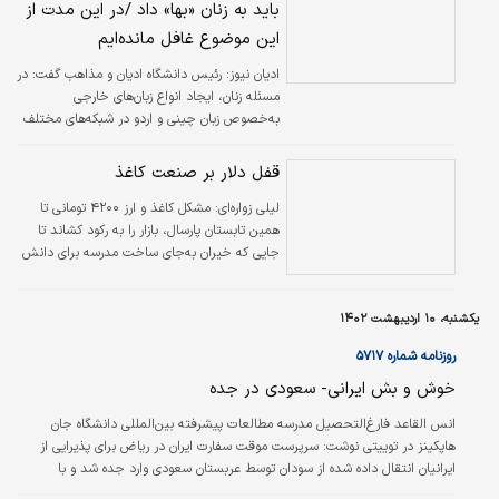
این موضوع غافل مانده‌ایم
ادیان نیوز:
رئیس دانشگاه ادیان و مذاهب گفت: در مسئله زنان، ایجاد انواع زبان‌های
خارجی به‌خصوص زبان چینی و اردو در شبکه‌های مختلف نمایشی و غیرنمایشی و …
باید همت داشته باشید.
قفل دلار بر صنعت کاغذ
لیلی زواره‌ای: مشکل کاغذ و ارز ۴۲۰۰ تومانی تا
همین تابستان پارسال، بازار را به رکود کشاند تا
جایی که خیران به‌جای ساخت مدرسه برای دانش
آموزان کم‌بضاعت، دفتر مشق خریدند. دفتر
دولتی و کاغذ کپی هم نبود و لوازم‌التحریرفروشان
یکشنبه، ۱۰ اردیبهشت ۱۴۰۲
برای دریافت سهمیه، صف‌های طولانی تشکیل
می‌دادند. روزنامه‌ها، چاپخانه‌ها و حوزه نشر و
روزنامه شماره ۵۷۱۷
کتاب هم به گوشه‌ای خزیدند و بحرانی را به نظاره
خوش و بش ایرانی- سعودی در جده
نشستند که دلال و تصمیم سازان و سیاست‌گذاران
ایجاد کرده‌بود.
انس القاعد فارغ‌التحصیل مدرسه مطالعات پیشرفته بین‌المللی دانشگاه جان
هاپکینز در توییتی نوشت: سرپرست موقت سفارت ایران در ریاض برای پذیرایی از
ایرانیان انتقال داده شده از سودان توسط عربستان سعودی وارد جده شد و با
مقامات نظامی سعودی دیدار کرد. بیش از یک دقیقه تعارف بی‌وقفه توسط مقامات
سعودی و ایرانی در جریان این دیدار صورت گرفت. این پیشرفت مثبت و ضروری