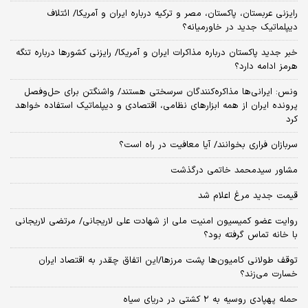
آخرین خبر ارتش از وضعیت ۳ خلبان عملیات العدید
طلای جهانی به قله ۷ هفته‌ای رسید/ دلار عقب نشست، فلز زرد صعود کرد
شکاف عمیق در اردوگاه غرب/ اختلاف ترامپ و پنتاگون بر سر هزینه‌های جنگ
ایران بالا گرفت
زمان پخش قسمت دوم گزارش پزشکیان به مردم اعلام شد
جزئیات فعال‌سازی «کیف پول ایران» اعلام شد
پرونده تراستی‌ها به مرحله وصول رسید/۱۶۷۳ میلیارد تومان از اموال تهاتر
شد
رایزنی عربستان، پاکستان، مصر و ترکیه درباره ایران و آمریکا/ ائتلاف
دیپلماتیک جدید در خاورمیانه؟
خبر جدید پاکستان درباره مذاکرات ایران و آمریکا/ رایزنی کشورها درباره تنگه
هرمز ادامه دارد؟
ونس: ایرانی‌ها مذاکره‌کنندگان سرسختی هستند/ واشنگتن برای حل‌وفصل
پرونده ایران از همه ابزارهای نظامی، اقتصادی و دیپلماتیک استفاده خواهد