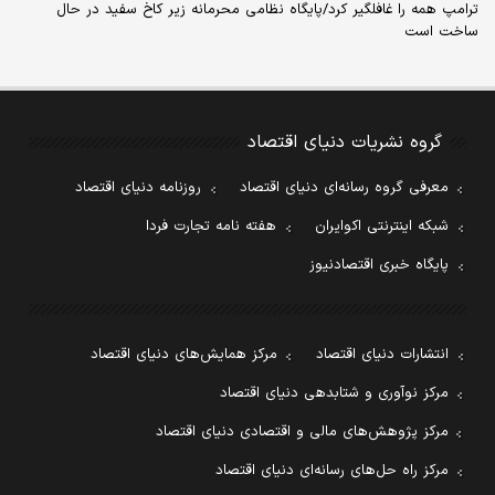
۲ هزار یورو می‌گیرند
واکنش تند وزیر رئیسی به اظهارات ظریف/برخی می‌خواهند همه راه‌ها را
ببندند/کاری نکنید چین و روسیه در جنگ بعد از حق وتو استفاده نکنند
پیش‌بینی قیمت طلا، دلار و سکه امروز پنجشنبه ۱۵ مرداد ۱۴۰۵
احتمال شنیده شدن صدای انفجار در پاکدشت تهران /ماجرا چیست؟
شهید لاریجانی چگونه شناسایی شد؟/ روایت تازه سردار کوثری از نحوه
شهادت لاریجانی و فرزندش+فیلم
پس‌لرزه‌های شایعه استعفای پزشکیان/آقای رئیس جمهور! زنگ خطر برای تیم
رسانه‌ای شما به صدا درآمده، در کار خود تجدید نظر کنید
ترامپ همه را غافلگیر کرد/پایگاه نظامی محرمانه زیر کاخ سفید در حال
ساخت است
گروه نشریات دنیای اقتصاد
معرفی گروه رسانه‌ای دنیای اقتصاد
روزنامه دنیای اقتصاد