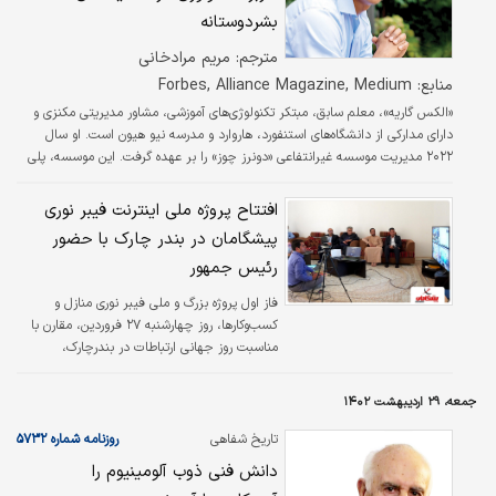
شبه‌‌‌نظامی، گویی درهای مخزن خشم باز شد و
بشردوستانه
آب‌‌‌های سیلابی قرمزرنگی به خیابان‌‌‌ها سرازیر شد.
مترجم: مریم مرادخانی
خشم چیز جدیدی نیست و شاهد اعتراضات
خشونت‌‌‌آمیز…
منابع: Forbes, Alliance Magazine, Medium
«الکس گاریه»، معلم سابق، مبتکر تکنولوژی‌‌‌های آموزشی، مشاور مدیریتی مکنزی و
دارای مدارکی از دانشگاه‌‌‌های استنفورد، هاروارد و مدرسه نیو هیون است. او سال
۲۰۲۲ مدیریت موسسه غیرانتفاعی «دونرز چوز» را بر عهده گرفت. این موسسه، پلی
ارتباطی میان معلمان و خیرین است. معلمان با رجوع به وب‌سایت موسسه می‌توانند
نیازهای آموزشی خود را اعلام کنند. افراد خیر یا موسسات خیریه نیز که در این
افتتاح پروژه ملی اینترنت فیبر نوری
سایت حضور دارند، می‌توانند با انتخاب معلم مورد نظر خود، به او کمک مالی
پیشگامان در بندر چارک با حضور
برسانند. این اولین بار نیست که الکس، مدیریت یک موسسه…
رئیس جمهور
فاز اول پروژه بزرگ و ملی فیبر نوری منازل و
کسب‌وکارها، روز چهارشنبه ۲۷ فروردین، مقارن با
مناسبت روز جهانی ارتباطات در بندرچارک،
به‌صورت ویدیو کنفرانس با حضور رئیس جمهور و
وزیر ارتباطات افتتاح شد.
جمعه، ۲۹ اردیبهشت ۱۴۰۲
تاریخ شفاهی
روزنامه شماره ۵۷۳۲
(۱۹۷)
دانش فنی ذوب آلومینیوم را