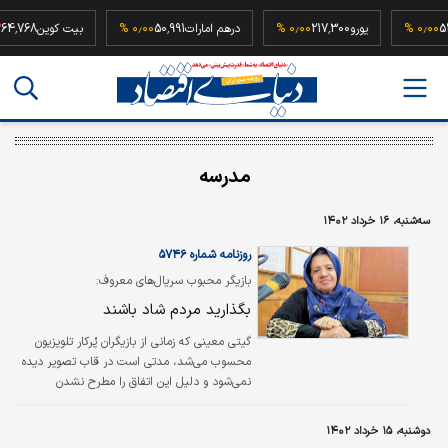
52,500,
۰٫۰۰ %
یورو
217,300
۰٫۰۰ %
درهم امارات
50,991
۰٫۰۰ %
بیت کوین
8
مدرسه
سه‌شنبه، ۱۶ خرداد ۱۴۰۲
روزنامه شماره ۵۷۴۶
بازیگر محبوب سریال‌های معروف:
بگذارید مردم شاد باشند
گیتی معینی که زمانی از بازیگران پُرکار تلویزیون
محسوب می‌شد، مدتی است در قاب تصویر دیده
نمی‌شود و دلیل این اتفاق را مطرح نشدن
پیشنهاد از سوی تلویزیون عنوان می‌کند. او
می‌گوید: تلویزیون گویا دیگر جای از ما بهتران شده
دوشنبه، ۱۵ خرداد ۱۴۰۲
است و مدت‌هاست کسی به من پیشنهاد کار نداده