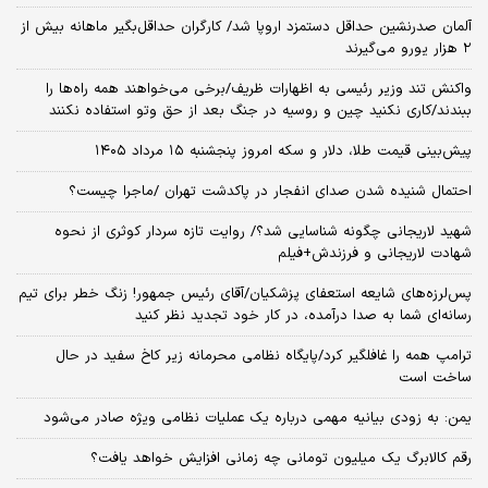
کرد
سربازان فراری بخوانند/ آیا معافیت در راه است؟
مشاور سیدمحمد خاتمی درگذشت
قیمت جدید مرغ اعلام شد
روایت عضو کمیسیون امنیت ملی از شهادت علی لاریجانی/ مرتضی لاریجانی
با خانه تماس گرفته بود؟
توقف طولانی کامیون‌ها پشت مرزها/این اتفاق چقدر به اقتصاد ایران
خسارت می‌زند؟
حمله پهپادی روسیه به ۲ کشتی در دریای سیاه
آلمان صدرنشین حداقل دستمزد اروپا شد/ کارگران حداقل‌بگیر ماهانه بیش از
۲ هزار یورو می‌گیرند
واکنش تند وزیر رئیسی به اظهارات ظریف/برخی می‌خواهند همه راه‌ها را
ببندند/کاری نکنید چین و روسیه در جنگ بعد از حق وتو استفاده نکنند
پیش‌بینی قیمت طلا، دلار و سکه امروز پنجشنبه ۱۵ مرداد ۱۴۰۵