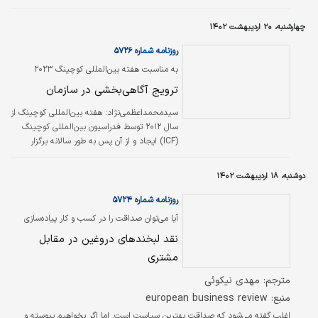
در روستای کروک از توابع بم و مدرسه کرمان دانا ۲۵ در نظام‌شهر نرماشیر در
آیین‌‌‌هایی با حضور رئیس اتاق کرمان، مدیران کل آموزش‌‌‌وپرورش و تجهیز و نوسازی
چهارشنبه، ۲۰ اردیبهشت ۱۴۰۲
مدارس استان، ائمه جمعه شهرستان‌‌‌های مذکور و سایر مسوولان محلی افتتاح
شدند.
روزنامه شماره ۵۷۲۶
به مناسبت هفته بین‌المللی کوچینگ ۲۰۲۳
ترویج آگاهی‌بخشی در سازمان
سیدمحمداعظمی‌نژاد:
هفته بین‌المللی کوچینگ از
سال ۲۰۱۲ توسط فدراسیون بین‌المللی کوچینگ
(ICF) ایجاد و از آن پس به طور سالانه برگزار
می‌شود. این هفته در سال هر ساله در ماه مه
(اردیبهشت ماه) برگزار می‌شود و به منظور افزایش
دوشنبه، ۱۸ اردیبهشت ۱۴۰۲
آگاهی از ارزش و اثربخشی کوچینگ در جامعه
است. این نوشتار با هدف آگاهی‌بخشی و ترویج
روزنامه شماره ۵۷۲۴
کوچینگ نگاشته شده است. تعریف فدراسیون
آیا می‌توان صداقت را در کسب و کار پیاده‌سازی
بین‌المللی کوچینگ (ICF) از کوچینگ یک همکاری
کرد؟
نقد لبخندهای دروغین در مقابل
و مشارکت بین کوچ و کاربران است که در طی آن
افراد با استفاده از تفکر عمیق و خلاقیت خود،
مشتری
توانایی‌های شخصی و حرفه‌ای خود را افزایش…
مترجم: مهدی نیکوئی
منبع: european business review
اغلب گفته می‌شود که صداقت بهترین سیاست است. اما اگر بخواهیم پیوسته و