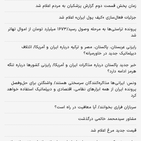
کرد
خطیب نماز جمعه این هفته تهران مشخص شد
زلزله در بازار مسکن تهران/ قیمت‌ها ۲ برابر شد، خریدار ناپدید شد
شهباز شریف امروز راهی عربستان می‌شود/در ریاض چه خبر است؟
آخرین خبر ارتش از وضعیت ۳ خلبان عملیات العدید
طلای جهانی به قله ۷ هفته‌ای رسید/ دلار عقب نشست، فلز زرد صعود کرد
شکاف عمیق در اردوگاه غرب/ اختلاف ترامپ و پنتاگون بر سر هزینه‌های جنگ
ایران بالا گرفت
زمان پخش قسمت دوم گزارش پزشکیان به مردم اعلام شد
جزئیات فعال‌سازی «کیف پول ایران» اعلام شد
پرونده تراستی‌ها به مرحله وصول رسید/۱۶۷۳ میلیارد تومان از اموال تهاتر
شد
رایزنی عربستان، پاکستان، مصر و ترکیه درباره ایران و آمریکا/ ائتلاف
دیپلماتیک جدید در خاورمیانه؟