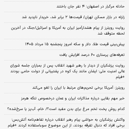
مشاور سیدمحمد خاتمی درگذشت
سربازان فراری بخوانند/ آیا معافیت در راه است؟
معاون ترامپ: به دنبال پایان موفقیت‌آمیز مناقشه ایران هستیم/ خوشحال
می‌شوم ایرانی ها مرا مسئول پایان جنگ بدانند
آلمان صدرنشین حداقل دستمزد اروپا شد/ کارگران حداقل‌بگیر ماهانه بیش از
۲ هزار یورو می‌گیرند
ترامپ همه را غافلگیر کرد/پایگاه نظامی محرمانه زیر کاخ سفید در حال
ساخت است
قیمت جدید مرغ اعلام شد
حادثه مرگبار در اصفهان؛ ۴ نفر جان باختند
زلزله در بازار مسکن تهران/ قیمت‌ها ۲ برابر شد، خریدار ناپدید شد
روایت رویترز از پیام هشدارآمیز ایران به آمریکا و اسرائیل/جنگ در آخرین
لحظه متوقف شد
پیش‌بینی قیمت طلا، دلار و سکه امروز پنجشنبه ۱۵ مرداد ۱۴۰۵