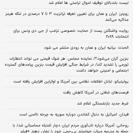
احتمال شنیده شدن صدای انفجار در پاکدشت تهران /ماجرا چیست؟
شهید لاریجانی چگونه شناسایی شد؟/ روایت تازه سردار کوثری از نحوه
شهادت لاریجانی و فرزندش+فیلم
پس‌لرزه‌های شایعه استعفای پزشکیان/آقای رئیس جمهور! زنگ خطر برای تیم
رسانه‌ای شما به صدا درآمده، در کار خود تجدید نظر کنید
ترامپ همه را غافلگیر کرد/پایگاه نظامی محرمانه زیر کاخ سفید در حال
ساخت است
یمن: به زودی بیانیه مهمی درباره یک عملیات نظامی ویژه صادر می‌شود
رقم کالابرگ یک میلیون تومانی چه زمانی افزایش خواهد یافت؟
لیست بلندبالای توقیف اموال تراستی ها اعلام شد
رویترز: ایران و عمان برای تعیین تعرفه ترانزیت ۳ تا ۷ درصدی در تنگه هرمز
مذاکره می‌کنند
روایت واشنگتن پست از حمایت خصوصی ترامپ از جی دی ونس برای
انتخابات 2028
الحدث: بیانیه ایران و عمان به زودی منتشر می شود