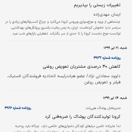
تغییرات زیستی را بپذیریم
ایمان مهدی‌زاده
چندماهی از ورود و موج‌سواری ویروس کرونا می‌گذرد و چراغ کسب‌و‌کارهای زیادی را در
سراسر دنیا خاموش کرده‌است. ایران به یمن رعایت یکسری پروتکل‌های بهداشتی،
توانست موج نخست کرونا را تا حدی از سر بگذراند. تعطیلی بازارهای شب عید
توسط کسبه و غالب مردم و پس از آن تعطیلات نوروز، فرصتی فراهم کرد تا معتقدان
به قرنطینه خود را در خانه پابند کنند و آنهایی که فاصله فیزیکی را برگزیده بودند،
شنبه، ۲۱ تیر ۱۳۹۹
به‌راحتی از پس کرونا برآمدند. برای همین در اولین پیک کرونا، ایران در وضعیت
مطلوب‌تری قرار داشت اما تعطیلی بازارهای سنتی…
روزنامه شماره ۴۹۳۲
کاهش ۴۰ درصدی مشتریان تعویض روغنی
داوود سعادتی نژاد/ عضو هیات‌رئیسه اتحادیه فروشندگان لاستیک،
فیلتر و تعویض روغن
شنبه، ۱۴ تیر ۱۳۹۹
مدیرعامل پوشاک هپی‌لند:
روزنامه شماره ۴۹۲۶
کرونا تولیدکنندگان پوشاک را ضربه‌فنی کرد
ندا علیزاده:
تامین نیازهای کودکان دشواری‌های خاصی دارد، چراکه باید روحیه