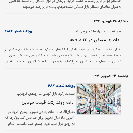
جست‌وجو در بازار زمستانه قصد خرید آپارتمان در بهار امسال را داشتند هم‌اکنون
به‌عنوان تقاضای منتظر بازار مسکن پشت‌درهای بسته بازار رصد می‌شوند.
دوشنبه، ۲۵ فروردین ۱۳۹۹
آمار شب عید بازار ملک بررسی شد
روزنامه شماره ۴۸۶۲
تقاضای مسکن در ۲۲ منطقه
دنیای اقتصاد:
جغرافیای خرید طیفی از تقاضای مسکن به لحاظ بیشترین حضور در
مناطق مختلف پایتخت بررسی شد. کارنامه بازار شب عید نشان می‌دهد خریدهای
تبدیلی به معنای جابه‌جاشدن به آپارتمان بهتر، در منطقه یک تهران با حجم بیشتری
نسبت به سایر مناطق انجام شده که این اتفاق ناشی از تفاوت قدرت خرید ساکنان
این منطقه است. افزایش چشمگیر قیمت مسکن در منطقه یک تاثیر قابل‌توجهی بر
یکشنبه، ۲۴ فروردین ۱۳۹۹
رشد قیمت میانگین داشته است. کانون تقاضای مصرفی و سرمایه‌ای نیز مشخص
شده است.
روزنامه شماره ۴۸۶۱
تشدید رکود بازار گوشی در روزهای کرونایی
ادامه روند رشد قیمت موبایل
دنیای‌اقتصاد:
اعلام رسمی شیوع بیماری کرونا در
آخرین ماه سال به‌ویژه برای صاحبان کسب‎وکارها که
به رونق بازار شب عید چشم امید داشتند، تمام
معادلات اقتصادی را بر هم زد. بازار موبایل نیز از