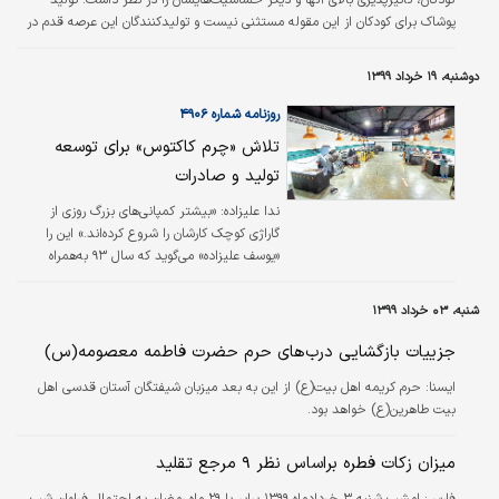
کودکان، تأثیرپذیری بالای آنها و دیگر حساسیت‌هایشان را در نظر داشت. تولید
پوشاک برای کودکان از این مقوله مستثنی نیست و تولیدکنندگان این عرصه قدم در
مسیری نسبتا سودآور و البته دشوار گذاشته‌اند. تا دو، سه دهه پیش شاید آن‌گونه
که امروز شاهدیم، توجه ویژه‌ای به پوشاک کودکان نمی‌شد و با کمبود تولیدکنندگان
دوشنبه، ۱۹ خرداد ۱۳۹۹
ماهر و جدی در این زمینه روبه‌رو بودیم، اما برخی برندها به این مسیر وارد شدند و
چرخ آن را به حرکت درآوردند.
روزنامه شماره ۴۹۰۶
تلاش «چرم کاکتوس» برای توسعه
تولید و صادرات
ندا علیزاده:
«بیشتر کمپانی‌های بزرگ روزی از
گاراژی کوچک کارشان را شروع کرده‌اند.» این را
«یوسف علیزاده» می‌گوید که سال ۹۳ به‌همراه
«بهنام علیزاده» کار تولید کفش چرم را با برند
«چرم کاکتوس» در پارکینگ ۱۵ متری خانه‌شان
شنبه، ۰۳ خرداد ۱۳۹۹
شروع کردند و پس از دو سال به کارخانه‌ای
یک‌هزار و ۲۰۰ متری رسیدند. آنها سه سال پس از
جزییات بازگشایی درب‌های حرم حضرت فاطمه معصومه(س)
شروع فعالیت، دارای ۱۰ شعبه و نمایندگی فروش
ايسنا:
حرم کریمه اهل بیت(ع) از این به بعد میزبان شیفتگان آستان قدسی اهل
در کشور و یک نمایندگی فروش در ملبورن استرالیا
بیت طاهرین(ع) خواهد بود.
شدند.
میزان زکات فطره براساس نظر ۹ مرجع تقلید