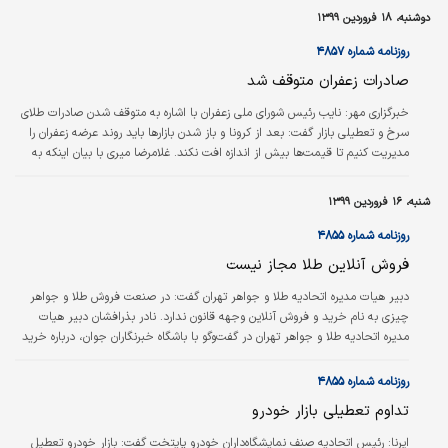
این قاعده مستثنی نبود. آن هم در شرایطی که
دوشنبه، ۱۸ فروردین ۱۳۹۹
شهروندان به منظور حفظ سلامتی ترجیح دادند
در قرنطینه باشند و صرفا برای خرید اقلام ضروری
روزنامه شماره ۴۸۵۷
از خانه بیرون بیایند. به هر حال، اکنون که نزدیک
صادرات زعفران متوقف شد
به دو ماه از اعلام این خبر می‎گذرد، شرایط تغییر
نکرده و حتی به واسطه اطلاعیه‌ای که ستاد مقابله
خبرگزاری مهر:
نایب رئیس شورای ملی زعفران با اشاره به متوقف شدن صادرات طلای
با کرونا منتشر کرده برخی مشاغل و کسب‎وکارهای
سرخ و تعطیلی بازار گفت: بعد از کرونا و باز شدن بازارها باید روند عرضه زعفران را
غیرضروری…
مدیریت کنیم تا قیمت‌ها بیش از اندازه افت نکند. غلامرضا میری با بیان اینکه به
دلیل شیوع کرونا عملا نمی‌توانیم صادرات زعفران داشته باشیم، گفت: درخواستی
هم برای صادرات وجود ندارد و می‌توان گفت که صادرات در حال حاضر به‌طور کلی
شنبه، ۱۶ فروردین ۱۳۹۹
متوقف شده است.
روزنامه شماره ۴۸۵۵
فروش آنلاین طلا مجاز نیست
دبیر هیات مدیره اتحادیه طلا و جواهر تهران گفت‌: در صنعت فروش طلا و جواهر
چیزی به نام خرید و فروش آنلاین وجهه قانون ندارد. نادر بذرافشان دبیر هیات
مدیره اتحادیه طلا و جواهر تهران در گفت‌وگو با باشگاه خبرنگاران جوان، درباره خرید
طلا برای شب عید تصریح کرد: به‌طور کلی برای خرید سکه توصیه می‌کنیم از
واحد‌های دارای جواز اتحادیه در رسته سکه فروشی خریداری کنند، توجه داشته
روزنامه شماره ۴۸۵۵
باشید که کارت وکیوم واحد فروشنده باید هولوگرام اتحادیه را داشته باشد و نام ثبت
تداوم تعطیلی بازار خودرو
شده با نام واحد فروشنده یکی باشد، در غیر این صورت…
ایرنا:
رئیس اتحادیه صنف نمایشگاه‌داران خودرو پایتخت گفت: بازار خودرو تعطیل