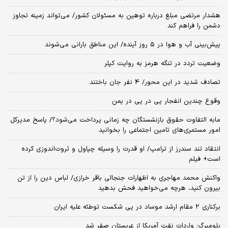
هشدار مرتضی مبلغ درباره توهین به مسئولان کشور/ می‌تواند زمینه تجاوز
دشمن را فراهم کند
پیش‌بینی آب و هوا در 5 روز آینده/ این مناطق بارانی می‌شوند
وضعیت تردد در تنگه هرمز به روایت کپلر
تصادف شدید در این محور/ 4 نفر جان باختند
وقوع چندین انفجار پی در پی در یمن
مابه التفاوت حقوق بازنشستگان چه زمانی پرداخت می‌شود؟/ پاسخ مدیرکل
امور مستمری‌های تامین اجتماعی را بخوانید
انتقاد تند سندرز از ترامپ/ او قدرت را وسیله چپاول و ثروت‌اندوزی کرده
است+ فیلم
واکنش محمد مهاجری به اظهارات جنجالی باقر خرازی/ لباس دین را از تن
بیرون کنید، هرچه می‌خواهید فحش بدهید
برکناری ۲ مقام‌ ارشد موساد در پی شکست توطئه علیه ایران
بلومبرگ: واردات نفت آمریکا از عربستان صفر شد