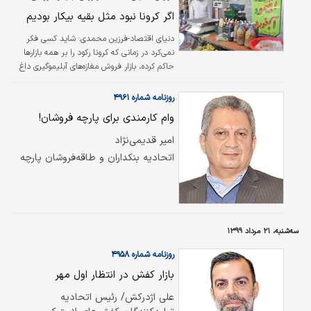
اگر کرونا نبود مثل بقیه بیکار بودیم
دنیای اقتصاد-فرزین محمدی:
شاید کسی فکر
نمی‌کرد در زمانی ‌که کرونا رکود را بر همه بازارها
حاکم کرده، بازار فروش مغازه‌های آبلیموگیری داغ
باشد. باوجود افزایش قیمت ۲۰درصدی بعضی از
محصولات، متوسط فروش این مغازه‌ها نسبت به
روزنامه شماره ۴۹۶۱
سال گذشته ۳۰درصد افزایش داشته است.
وام کارمندی برای پارچه فروشان!
مشاهدات میدانی خبرنگاران «دنیای اقتصاد» هم
حاکی از تغییر سلیقه مردم در گروه آبلیمو و
امیر قدیمی‌نژاد
آب‌زرشک و امثالهم به سمت محصولات طبیعی
اتحادیه بنکداران و طاقه‌فروشان پارچه
است.
سه‌شنبه، ۲۱ مرداد ۱۳۹۹
روزنامه شماره ۴۹۵۸
بازار کفش در انتظار اول مهر
علی اژدرکش/ رئیس اتحادیه