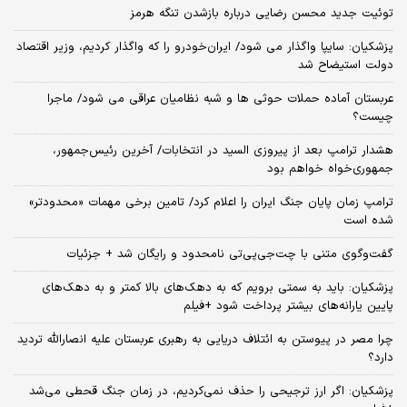
توئیت جدید محسن رضایی درباره بازشدن تنگه هرمز
پزشکیان: سایپا واگذار می شود/ ایران‌خودرو را که واگذار کردیم، وزیر اقتصاد
دولت استیضاح شد
عربستان آماده حملات حوثی ها و شبه نظامیان عراقی می شود/ ماجرا
چیست؟
هشدار ترامپ بعد از پیروزی السید در انتخابات/ آخرین رئیس‌جمهور،
جمهوری‌خواه خواهم بود
ترامپ زمان پایان جنگ ایران را اعلام کرد/ تامین برخی مهمات «محدودتر»
شده است
گفت‌وگوی متنی با چت‌جی‌پی‌تی نامحدود و رایگان شد + جزئیات
پزشکیان: باید به سمتی برویم که به دهک‌های بالا کمتر و به دهک‌های
پایین یارانه‌های بیشتر پرداخت شود +فیلم
چرا مصر در پیوستن به ائتلاف دریایی به رهبری عربستان علیه انصارالله تردید
دارد؟
پزشکیان: اگر ارز ترجیحی را حذف نمی‌کردیم، در زمان جنگ قحطی می‌شد