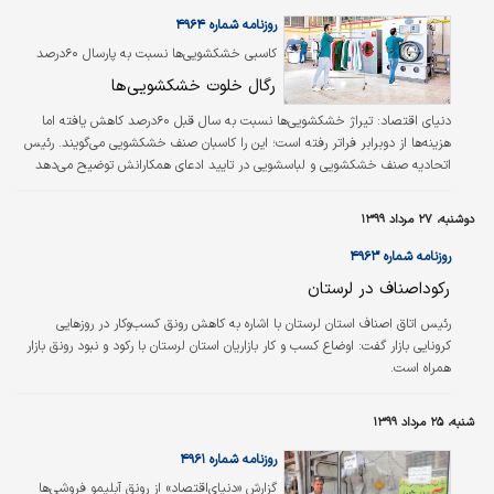
روزنامه شماره ۴۹۶۴
کاسبی خشکشویی‌ها نسبت به پارسال ۶۰درصد
کاهش یافت
رگال خلوت خشکشویی‌ها
دنیای اقتصاد:
تیراژ خشکشویی‌ها نسبت به سال قبل ۶۰درصد کاهش یافته اما
هزینه‌ها از دوبرابر فراتر رفته است؛ این را کاسبان صنف خشکشویی می‌گویند. رئیس
اتحادیه صنف خشکشویی و لباسشویی در تایید ادعای همکارانش توضیح می‌دهد
«مراسم‌ها تعطیل شده و مراودات مردم هم به حداقل رسیده؛ دقیقا موضوعاتی که
روی کار ما بیشترین تاثیر را می‌گذارد. مدت‌هاست که نه لباس عروس و نه لباس
دوشنبه، ۲۷ مرداد ۱۳۹۹
داماد یا لباس‌های شب و مهمانی در خشکشویی‌ها پذیرش نشده‌اند.» مشاهدات
میدانی خبرنگاران «دنیای‌اقتصاد» نشان می‌دهد خشکشویی‌ها با افت بالای تیراژ
روزنامه شماره ۴۹۶۳
روبه‌رو…
رکوداصناف در لرستان
رئیس اتاق اصناف استان لرستان با اشاره به کاهش رونق کسب‌و‌کار در روزهایی
کرونایی بازار گفت: اوضاع کسب و کار بازاریان استان لرستان با رکود و نبود رونق بازار
همراه است.
شنبه، ۲۵ مرداد ۱۳۹۹
روزنامه شماره ۴۹۶۱
گزارش «دنیای‌اقتصاد» از رونق آبلیمو فروشی‌ها