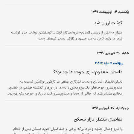
آنها توقع خرید و کمک به رونق بازار داشت.
یکشنبه، ۱۴ اردیبهشت ۱۳۹۹
گوشت ارزان شد
میزان به نقل از رییس اتحادیه فروشندگان گوشت گوسفندی نوشت: بازار گوشت
قرمز در رکود کامل به سر می‌برد و تقاضا بسیار ضعیف است.
شنبه، ۳۰ فروردین ۱۳۹۹
روزنامه شماره ۴۸۶۶
داستان معدوم‌سازی جوجه‌ها چه بود؟
دنیای‌اقتصاد:
فعالان و دست‌اندرکاران صنفی در تازه‌ترین واکنش نسبت به
معدوم‌سازی جوجه‌های یک روزه پاسخ‌ داده‌‌اند. در روزهای گذشته فیلمی در فضای
مجازی منتشر شد که حاکی از امحا و معدوم‌سازی تعداد زیادی جوجه یک روزه بود،
اتفاقی که پرسش‌هایی را درباره دلایل و چرایی این اقدام به‌وجود آورد. در این رابطه
سخنگوی کانون انجمن صنفی مرغداران گفت: به‌جای معدوم کردن جوجه‌ها، باید با
چهارشنبه، ۲۷ فروردین ۱۳۹۹
پیش‌بینی شرایط بازار، به‌جای حذف جوجه تولید شده، تخم‌مرغ‌های موجود در
جوجه‌کشی‌ها معدوم یا روانه بازار می‌شد.
تقاضای منتظر بازار مسکن
با شروع سال جدید و درحالی‌که برخی از متقاضیان خرید مسکن پس از انجام