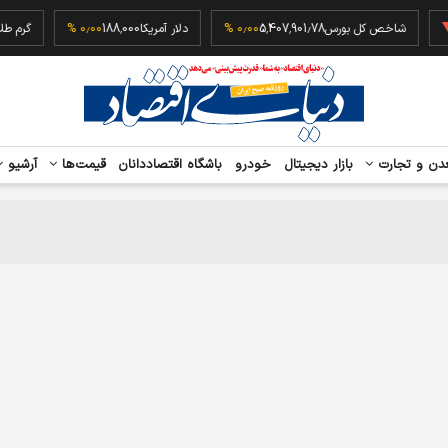
شاخص کل بورس
5,407,901.78
۰٫۰۰ %
دلار آمریکا
188,000
۰٫۰۰ %
گرم 
دن و تجارت
بازار دیجیتال
خودرو
باشگاه اقتصاددانان
قیمت‌ها
آرشیو