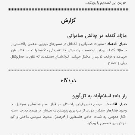
خوردن این تصمیم با رویکرد…
گزارش
مازاد گندله در چالش صادراتی
دنیای اقتصاد :
مقررات صادراتی و اختلال در مسیرهای دریایی، معادن بالادستی را
با مازاد گندله روبه‌رو کرده‌است؛ وضعیتی که نقدینگی بنگاه‌ها را تحت فشار قرار
می‌دهد و فرآیند تولید را مختل می‌کند. کارشناسان معتقدند که تقویت حمل‌ونقل
ریلی و اصلاح…
دیدگاه
راز «نه» اسلام‌آباد به تل‌آویو
دنیای اقتصاد :
موضع تغییرناپذیر پاکستان در قبال عدم شناسایی اسرائیل، با
وجود فشارهای سنگین دولت ترامپ برای پیوستن به «پیمان ابراهیم»، پابرجا است.
افکار عمومی به شدت حامی فلسطین (۹۱درصد)، محیط سیاسی داخلی و گره
خوردن این تصمیم با رویکرد…