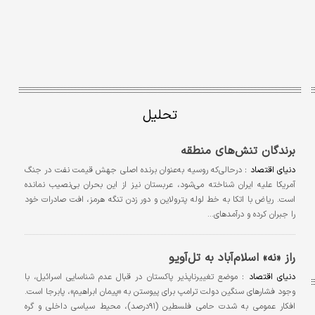
تحلیل
برندگان تنش‌های منطقه
دنیای اقتصاد :
درحالی‌که روسیه به‌عنوان برنده اصلی جهش قیمت نفت در جنگ
آمریکا علیه ایران شناخته می‌شود، عربستان نیز از این بحران بی‌نصیب نمانده
است. ریاض با اتکا به خط لوله پترولاین و دور زدن تنگه هرمز، افت صادرات خود
را جبران کرده و درآمدهای…
راز «نه» اسلام‌آباد به تل‌آویو
دنیای اقتصاد :
موضع تغییرناپذیر پاکستان در قبال عدم شناسایی اسرائیل، با
وجود فشارهای سنگین دولت ترامپ برای پیوستن به «پیمان ابراهیم»، پابرجا است.
افکار عمومی به شدت حامی فلسطین (۹۱درصد)، محیط سیاسی داخلی و گره