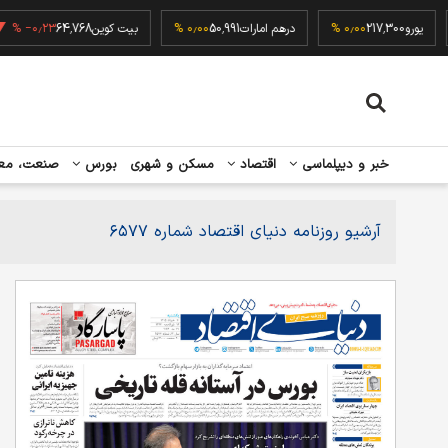
یورو
217,300
۰٫۰۰ %
درهم امارات
50,991
۰٫۰۰ %
بیت کوین
64,768
‎−۰٫۲۳ %
خبر و دیپلماسی
اقتصاد
مسکن و شهری
بورس
صنعت، مع
آرشیو روزنامه دنیای اقتصاد شماره ۶۵۷۷