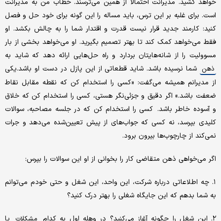
خواهد کشید. مدیرانت احتمالا از همین می‌ترسند. خطاب من به مدیرانت
است. برای غلبه بر این ترس، باید مساله را این گونه برای خود حل و فصل
کنید: کارمند جدید قرار نیست قدرت و اقتدار شما را به چالش بکشد. او
فقط می‌خواهد کمک کند تا بهتر تصمیم بگیرید. او می‌خواهد بخشی از بار
مسوولیت را از شانه‌هایتان بردارد و راه حل‌هایی ارائه دهد که شاید به
شما نرسیده باشد. شاید قطعاتی از این پازل در دست او باشد.یکی
ذهن
از مدیرانم همیشه می‌گفت: «کسی را استخدام کن که نقطه مقابل نقاط
ضعفت باشد.» اگر دقیق و جزئی‌نگر هستی، کسی را استخدام کن که خلاق
و آسوده خاطر باشد. کسی را استخدام کن که در جلسه مصاحبه، سوالات
کلیدی بپرسد، نه کسی که جواب‌های از پیش تعیین‌شده می‌دهد و جرات
نمی‌کند از چارچوب‌ها بیرون برود.
اگر می‌خواهی ذهن متقاضی کار را بخوانی از او این سوالات را بپرس:
۱. چه اطلاعاتی درباره شرکت، این واحد، این شغل و حتی خودم می‌توانم
به شما بدهم که این جایگاه شغلی را بهتر درک کنید؟
۲. این شغل را چگونه آغاز می‌کنید؟ در وهله اول به کدام
یا
مشکلات