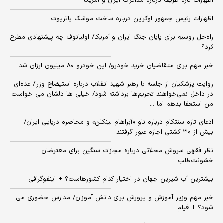
اظهارات تازه ظریف درباره مذاکرات ایران و آمریکا
اظهارات رئیس جمهور اوکراین درباره ساخت موشک پاتریوت
راه‌حل روسیه برای پایان جنگ ایران و آمریکا/ اولیانوف چه پیشنهادی مطرح
کرد؟
خبر مهم برای متقاضیان خرید خودرو/ این خودرو ۸۰ میلیون ارزان شد
روایت پزشکیان از جلسه با رهبر شهید انقلاب درباره استیضاح وزرا/ عده‌ای
در داخل نمی‌خواهند تحریم‌ها برداشته شود/ خیلی ها دلشان می خواست
من استعفا بدهم اما ...
ادعای تازه سنتکام درباره ناو «آبراهام لینکلن» و محاصره دریایی ایران/
بیش از ۳۰ کشتی اجازه عبور گرفتند
نظر فقهی سروش محلاتی درباره مجازات سنگین برای معترضان
خشونت‌طلب
بیشترین آب شیرین جهان در اختیار کدام کشورهاست؟ + اینفوگرافی
خبر مهم وزیر آموزش و پرورش برای دانش آموزان/ مدارس حضوری می
شود؟ + فیلم