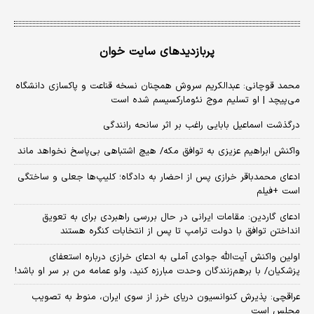
پربازدیدهای سایت خوان
محمد قوچانی: عبدالکریم سروش همچنان نسخه قناعت و پاکسازی دانشگاه
می‌پیچد | او تسلیم موج نئومارکسیسم شده است
درگذشت اسماعیل بابایی راغب بر اثر سانحه رانندگی
واکنش ابراهیم عزیزی به توافق مکه/ هیچ اشتباهی بی‌پاسخ نخواهد ماند
ادعای محمدباقر خرازی پس از احضار به دادگاه؛ کلیپ‌ها جعلی و ساختگی
است +فیلم
ادعای گاردین: مقامات ایرانی در حال بررسی راهبردی برای به تعویق
انداختن توافق با دولت ترامپ تا پس از انتخابات کنگره هستند
اولین واکنش آیت‌الله جوادی آملی به ادعای خرازی درباره استعفای
پزشکیان/ با برهم‌زنندگان وحدت مبارزه کنید، ولو عمامه من بر سر او باشد!
عراقچی: پذیرش کنوانسیون دریای خرز از سوی ایران، منوط به تصویب
مجلس است