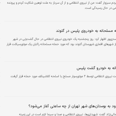
ردم سبزوار گفت: من از نیروی انتظامی و از آن سرباز به علت توهین شکایت کردم و پرونده
ک
می در حال رسیدگی است.
م
د
ا
 مسلحانه به خودروی پلیس در گتوند
ب
ی‌پور اظهار کرد: روز پنجشنبه یک خودروی نیروی انتظامی در حال گشت‌زنی در شهر
ن
ز شهرهای اقماری شهرستان گتوند بود که مورد حمله مسلحانه راکبان یک موتورسیکلت قرار
د
و
چ
نه به خودرو گشت پلیس
وسط ۲ موتورسوار مسلح با اسلحه کلاشینکف مورد حمله قرار گرفت.
ت
و
ذ
ط
د به بوستان‌های شهر تهران از چه ساعتی آغاز می‌شود؟
ر
ی‌نژاد گفت: شهرداری‌ها، نیروی انتظامی و صدا و سیما لازم است در این زمینه