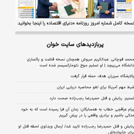
سخه کامل شماره امروز روزنامه «دنیای‌ اقتصاد» را اینجا بخوانید
پربازدیدهای سایت خوان
حمد قوچانی: عبدالکریم سروش همچنان نسخه قناعت و پاکسازی
انشگاه می‌پیچد | او تسلیم موج نئومارکسیسم شده است
الایشگاه سیزران هدف حمله قرار گرفت
رط مهم آمریکا برای لغو محاصره دریایی ایران
سنیم: ربایش و قتل حمیدرضا رجب‌زاده صحت دارد
یام عراقچی خطاب به همسایگان؛ زمان آن فرا رسیده است که به خود
تکی باشیم و برادری واقعی را در پیش گیریم
بایش و قتل حمیدرضا رجب‌زاده تایید شد/ ارسال ویدئوی لحظه قتل او
رای خانواده‌اش