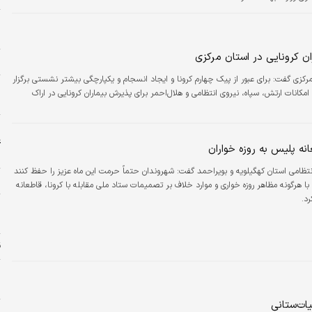
ح
ح
ن کرونایی در استان مرکزی
س
مرکزی گفت: برای عبور از پیک چهارم کرونا و ایجاد انسجام و یکپارچگی بیشتر نشستی برگزار
و
کانات ارتش، سپاه، نیروی انتظامی و هلال‌احمر برای پذیرش بیماران کرونایی در اراک
م
ا
ع
نه پلیس به روزه خواران
ح
فرمانده انتظامی استان کهگیلویه و بویراحمد گفت: شهروندان حتماً حرمت این ماه عزیز را حفظ کنند
خ
با هرگونه مظاهر روزه خواری و موارد خلاف بر تصمیمات ستاد ملی مقابله با کرونا، قاطعانه
د.
ا
ا
ق
خ
یات‌ستانی