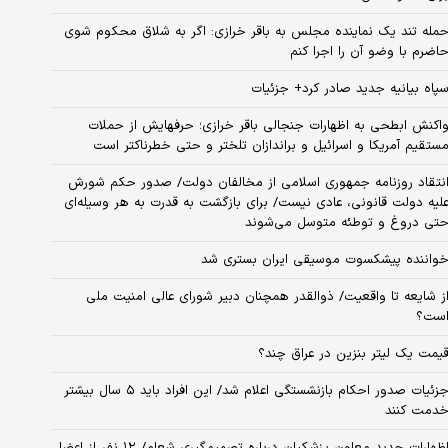
مله تند یک نماینده مجلس به باقر خرازی: اگر به شلاق محکوم شوی
اضرم با وضو آن را اجرا کنم
پاه بیانیه جدید صادر کرد+ جزئیات
اکنش ابطحی به اظهارات جنجالی باقر خرازی؛ حرفهایش از حملات
ستقیم آمریکا و اسرائیل و براندازان تلختر و حتی خطرناکتر است
نتقاد روزنامه جمهوری اسلامی از مخالفان دولت/ صدور حکم شورش
لیه دولت قانونی، عادی نیست/ برای بازگشت به قدرت به هر وسیله‌ای
تی دروغ و توطئه متوسل می‌شوند
واننده پیشکسوت موسیقی ایران بستری شد
ز شایعه تا واقعیت/ ذوالقدر همچنان دبیر شورای ‌عالی امنیت ملی
ست؟
یمت یک لیتر بنزین در عراق چند؟
جزئیات صدور احکام بازنشستگی اعلام شد/ این افراد باید ۵ سال بیشتر
دمت کنند
اظهارات جدید معاون پزشکیان درباره تصمیم‌گیری شعام/ ۱۲ نفر از اعضا