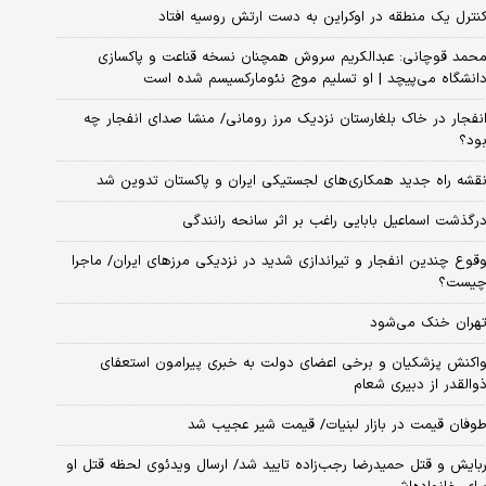
نترل یک منطقه در اوکراین به دست ارتش روسیه افتاد
حمد قوچانی: عبدالکریم سروش همچنان نسخه قناعت و پاکسازی
انشگاه می‌پیچد | او تسلیم موج نئومارکسیسم شده است
نفجار در خاک بلغارستان نزدیک مرز رومانی/ منشا صدای انفجار چه
ود؟
قشه راه جدید همکاری‌های لجستیکی ایران و پاکستان تدوین شد
رگذشت اسماعیل بابایی راغب بر اثر سانحه رانندگی
قوع چندین انفجار و تیراندازی شدید در نزدیکی مرز‌های ایران/ ماجرا
یست؟
هران خنک می‌شود
اکنش پزشکیان و برخی اعضای دولت به خبری پیرامون استعفای
والقدر از دبیری شعام
وفان قیمت در بازار لبنیات/ قیمت شیر عجیب شد
بایش و قتل حمیدرضا رجب‌زاده تایید شد/ ارسال ویدئوی لحظه قتل او