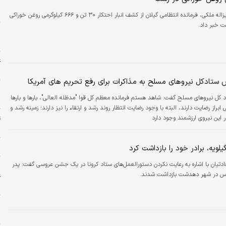
ن
خ
سردار عزیزاله ملکی، فرمانده انتظامی گیلان از کشف انبار احتکار ۳۰ تن و ۶۶۶ کیلوگرمی روغن خوراکی
 خبر داد.
پ
و
ع
ج
ستادکل نیروهای مسلح به مذاکرات برای رفع تحریم های آمریکا
پ
کل نیروهای مسلح گفت: شاهد هستم فرمانده معظم کل قوا "مدظله العالی"، بارها و بارها
پ
 ابراز رضایت دارند، البته با وجود رضایت انتظار روند رشد و ارتقاء را نیز دارند؛ زمینه رشد و
ع
ر این نیروی ارزشمند وجود دارد
م
ذ
لویه، برادر خود را بازداشت کرد
ادتیان با اشاره به رعایت نکردن دستورالعمل‌های ستاد کرونا در یک جشن عروسی گفت: پدر
ر
روس در شهر دهدشت بازداشت شدند.
ع
خ
س