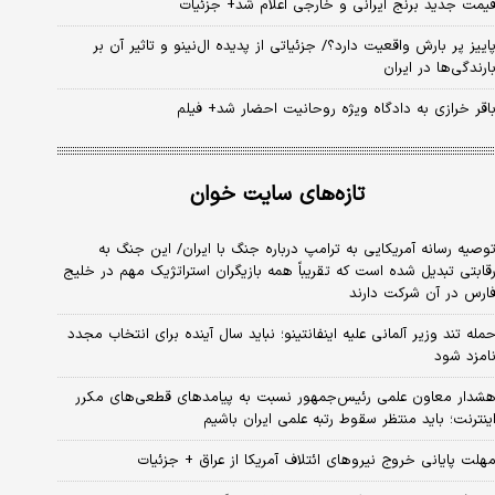
یمت جدید برنج ایرانی و خارجی اعلام شد+ جزئیات
اییز پر بارش واقعیت دارد؟/ جزئیاتی از پدیده ال‌نینو و تاثیر آن بر
ارندگی‌ها در ایران
اقر خرازی به دادگاه ویژه روحانیت احضار شد+ فیلم
تازه‌های سایت خوان
وصیه رسانه آمریکایی به ترامپ درباره جنگ با ایران/ این جنگ به
قابتی تبدیل شده است که تقریباً همه بازیگران استراتژیک مهم در خلیج
ارس در آن شرکت دارند
مله تند وزیر آلمانی علیه اینفانتینو؛ نباید سال آینده برای انتخاب مجدد
امزد شود
شدار معاون علمی رئیس‌جمهور نسبت به پیامدهای قطعی‌های مکرر
ینترنت؛ باید منتظر سقوط رتبه علمی ایران باشیم
هلت پایانی خروج نیروهای ائتلاف آمریکا از عراق + جزئیات