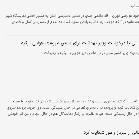
ق
فتاب
س
وجود عوارضی تهران – قم مانعی جدی در مسیر دسترسی آسان به مسیر اصلی نمایشگاه شهر
م علاوه بر آنکه موجب به حاشیه راندن نمایشگاه شده، مانع از دسترسی آسان و فضای
ق
قی
نی با درخواست وزیر بهداشت برای بستن مرزهای هوایی ترکیه
هاد وزیر کشور مبنی بر باز ماندن مرز هوایی با ترکیه را پذیرفت.
س
پ
آ
ق
ا
 که سال گذشته ماجرای سیلی زدنش به سرباز راهور خبرساز شد، در گفت‌وگو با «ایسنا»
س
ین شکایت کردم و پرونده در دادسرای نظامی در حال رسیدگی است. وی افزود: پرونده نیروی
ت در حال رسیدگی است. هیات نظارت بر رفتار نمایندگان هم در حال انجام دادن کار خودش
ی
لی از سرباز راهور شکایت کرد
م