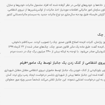
ب
 خانه‌ها و خودروهای لوکس در نظر گرفته شده که افراد مشمول مالیات خودروها و منازل
ط
ن سازمان امور مالیاتی اطلاعات موردنیاز اخذ مالیات از لوکس‌نشین‌ها از نیروی انتظامی،
ه گزارش «ایسنا» طبق بودجه سال‌جاری دو نوع مالیات جدید به سیستم مالیات‌ستانی کشور
ت
ی لوکس است.
ح
ر چک
ر
ز پارلمان، کلیات لایحه اصلاح قانون صدور چک را تصویب کردند. سیدکاظم دلخوش،
سخنگوی کمیسیون حقوقی و قضایی در توضیح این لایحه گفت: طبق ماده یک مکرر قانون صدور چک، چک‌های صادر شده از ۲۲ آذرماه ۱۳۹۹
ا
باید در سامانه صیاد ثبت شود و همه چک‌ها نیز الکترونیکی صادر می‌شود. با توجه به اینکه بیش از ۲۴۰ میلیون برگ چک در دست مردم
ف
؛ بنابراین همچنان از آن استفاده می‌شود.
م
روی انتظامی از کتک زدن یک جانباز توسط یک مامور+فیلم
یر باورنکردنی از کتک خوردن یک جانباز توسط ماموران نیروی انتظامی مقابل مقابل شهرداری
ه
د. گفته شده این جانباز ماه‌ها پیش از شهرداری بابلسر درخواست ایجاد رمپ برای تردد آسان
ا
ی به این درخواست اعتنایی ننموده. این جانباز تلاش می‌کند شخصاً مسیر ویژه عبور معلولان
س سر می‌رسد. پس از این اتفاق، نیروی انتظامی عذرخواهی کرد.
پ
ت