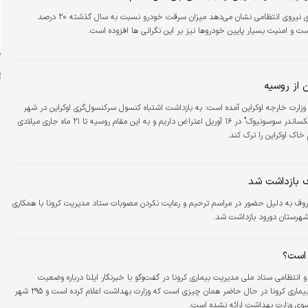
بررسی گزارش‌های نیروی انتظامی نشان می‌دهد میزان سرقت خودرو نسبت به سال گذشته ۲۰ درصد
ت و امنیت بسیار پایین خودروها نیز بر این نگرانی ها افزوده است.
ن
ن از روسیه
 وزارت خارجه اوکراین آمده است: به بازداشت اشتباه کنسول سرکنسول‌گری اوکراین در شهر
سن‌پترزبورگ، "الکساندر سوسونیوک" در ۱۶ آوریل اعتراض داریم و به این مقام روسیه تا ۲۱ ماه جاری میلادی
اک اوکراین را ترک کند.
م
د
پ
 بازداشت شد
ش
مداح معروف به دلیل حضور در مراسم ترحیم و رعایت نکردن مصوبات ستاد مدیریت کرونا با همکاری
شهرستان دورود بازداشت شد.
ت
پ
 است؟
م
حسین قاسمی» دبیر کمیته امنیتی، اجتماعی و انتظامی ستاد ملی مدیریت بیماری کرونا در گفت‌وگو با خبرنگار ایلنا درباره وضعیت
ر
کرونایی شهرها گفت: آخرین وضعیت شهرها از نظر بیماری کرونا در حال حاضر همان چیزی است که وزارت بهداشت اعلام کرده است و ۲۹۵ شهر
ب
سوی وزارت بهداشت ارائه نشده است.