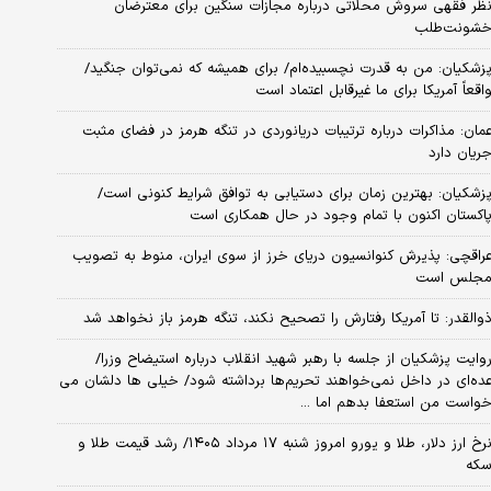
ظر فقهی سروش محلاتی درباره مجازات سنگین برای معترضان
شونت‌طلب
زشکیان: من به قدرت نچسبیده‌ام/ برای همیشه که نمی‌توان جنگید/
اقعاً آمریکا برای ما غیرقابل اعتماد است
مان: مذاکرات درباره ترتیبات دریانوردی در تنگه هرمز در فضای مثبت
ریان دارد
زشکیان‌: بهترین زمان برای دستیابی به توافق شرایط کنونی است/
اکستان اکنون با تمام وجود در حال همکاری است
راقچی: پذیرش کنوانسیون دریای خرز از سوی ایران، منوط به تصویب
جلس است
والقدر: تا آمریکا رفتارش را تصحیح نکند، تنگه هرمز باز نخواهد شد
وایت پزشکیان از جلسه با رهبر شهید انقلاب درباره استیضاح وزرا/
ده‌ای در داخل نمی‌خواهند تحریم‌ها برداشته شود/ خیلی ها دلشان می
واست من استعفا بدهم اما ...
نرخ ارز دلار، طلا و یورو امروز شنبه ۱۷ مرداد ۱۴۰۵/ رشد قیمت طلا و
که