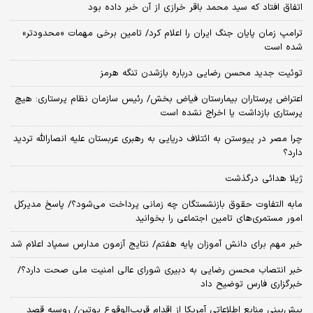
اتفاق افتاد که سید محمد باقر خرازی از آن خبر داده بود
ترامپ زمان پایان جنگ ایران را اعلام کرد/ تامین برخی مهمات «محدودتر»
شده است
توئیت جدید محسن رضایی درباره بازشدن تنگه هرمز
اعتراض پرستاران بیمارستان فیاض بخش/ رئیس سازمان نظام پرستاری: هیچ
پرستاری بازداشت یا اخراج نشده است
چرا مصر در پیوستن به ائتلاف دریایی به رهبری عربستان علیه انصارالله تردید
دارد؟
ژیلا هدائی درگذشت
مابه التفاوت حقوق بازنشستگان چه زمانی پرداخت می‌شود؟/ پاسخ مدیرکل
امور مستمری‌های تامین اجتماعی را بخوانید
خبر مهم برای دانش آموزان پایه هفتم/ نتایج آزمون مدارس سمپاد اعلام شد
خبر انتصاب محسن رضایی به دبیری شورای عالی امنیت ملی صحت دارد؟/
خبرگزاری فارس توضیح داد
پیش‌بینی منابع اطلاعاتی آمریکا از اقدام قریب‌الوقوع پوتین/ روسیه قصد