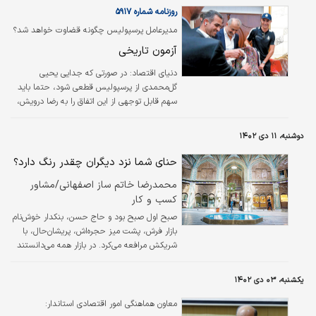
گیر نشوید، تحسین و افتخار کردن آن‌ها دخلی به
روزنامه شماره ۵۹۱۷
ما ندارد بلکه مخاطب واقعی‌اش پیشینیان هستند
مدیرعامل پرسپولیس چگونه قضاوت خواهد شد؟
که روزگاری بدون آموختن علوم بازاریابی، در عصر
آزمون تاریخی
فقدان شبکه‌های اجتماعی، با این کالای کم‌نظیر را
بار اسب و شتر کردند، با کشتی‌های بادی و
دنیای اقتصاد: در صورتی که جدایی یحیی
بعدها…
گل‌محمدی از پرسپولیس قطعی شود، حتما باید
سهم قابل توجهی از این اتفاق را به رضا درویش،
مدیرعامل سرخ‌پوشان بدهیم.
دوشنبه، ۱۱ دی ۱۴۰۲
حنای شما نزد دیگران چقدر رنگ دارد؟
محمدرضا خاتم ساز اصفهانی/مشاور
کسب و کار
صبح اول صبح بود و حاج حسن، بنکدار خوش‌نام
بازار فرش، پشت میز حجره‌اش، پریشان‌حال، با
شریکش مرافعه می‌کرد. در بازار همه می‌دانستند
که مشکلاتی بین این دو نفر پیش‌آمده و شریک
حاج حسن، تمام سرمایه او را به‌تدریج، به باد فنا
یکشنبه، ۰۳ دی ۱۴۰۲
داده و به همین علت بود که در کشاکشِ بحث،
درحالی‌که حاج حسن خون خود را می‌خورد، با
معاون هماهنگی امور اقتصادی استاندار:
غرور تمام، رو به شریکش کرد و گفت : ((نمی‌گذارم