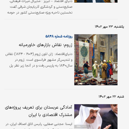
دنیای اقتصاد – تبریز :
مدیرکل میراث فرهنگی،
صنایع‌‌‌دستی و گردشگری آذربایجان شرقی گفت:
نخستین ناحیه ویژه صنایع‌‌‌دستی کشور در حومه
تبریز آماده بهره‌‌‌برداری است. احمد حمزه‌‌‌زاده، محل
ساخت این ناحیه ویژه را روستای قزلجه میدان در
یکشنبه، ۲۳ مهر ۱۴۰۲
قسمت ورودی شرق تبریز اعلام و اظهار کرد:
ساخت این طرح در زمینی به مساحت ۵ هکتار از
روزنامه شماره ۵۸۴۸
حدود ۵سال قبل آغاز شده و روند اجرایی آن به
ژروم؛ نقاش بازارهای خاورمیانه
سرعت در حال انجام است.
دنیای‌اقتصاد:
ژان لئون ژروم (۱۹۰۴ - ۱۸۲۴) نقاش
و تندیس‌گر مشهور فرانسوی است. ژروم در
سال۱۸۴۰ به پاریس رفت و در آنجا زیر نظر پل
دلاروش تحصیل کرد. او سپس به سیر و سیاحت
فلورانس، رم و واتیکان رفت. در بازگشت به پاریس
در سال۱۸۴۴، مانند بسیاری از دانشجویان
دلاروش، به آتلیه چارلز گلیر پیوست و برای مدت
کوتاهی در آنجا درس‌های پیشرفته نقاشی را
شنبه، ۲۲ مهر ۱۴۰۲
آموخت.
آمادگی عربستان برای تعریف پروژه‌های
مشترک اقتصادی با ایران
ايسنا:
مجتبی صفایی، رئیس اتاق اصناف ایران، در