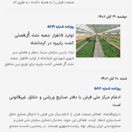
صنعت فرش را به همراه داشته، به طوری که
فعالان این بخش این اقدام را خلاف منافع ملی
اعلام کردند و خواستار تشکیل سازمان ملی فرش و
دوشنبه، ۲۹ آبان ۱۴۰۲
صنایع‌‌‌دستی ایران زیر نظر نهاد ریاست‌‌‌جمهوری
شدند. این در حالی بود که پنجمین نشست
روزنامه شماره ۵۸۷۹
مجمع تشکل‌‌‌های فرش دستباف ایران نیز
تولید ۱۵‌هزار جعبه نشا‌‌‌ء گُل‌‌‌فصلی
تحت‌تاثیر این اتفاق برگزار شد. در این نشست
کشت پاییزه در کرمانشاه
تمام روسای اتحادیه‌‌‌های تولید‌‌‌کننده و صادر‌‌‌کننده
استان‌‌‌های کشور حضور داشتند و همگی مخالفت
ایلنا:
رئیس سازمان سیما، منظر و فضای سبز
خود را با این ادغام اعلام کردند.
شهری شهرداری کرمانشاه از تولید ۱۵‌هزار جعبه
نشا‌‌‌ء گُل ‌‌‌فصلی کشت پاییزه برای توزیع بین مناطق
هشت‌‌‌گانه شهرداری کرمانشاه خبر داد.
شنبه، ۲۰ آبان ۱۴۰۲
روزنامه شماره ۵۸۷۱
ادغام مرکز ملی فرش با دفتر صنایع ورزشی و خلاق، غیرقانونی
است
دنیای‌اقتصاد: فعالان صنعت فرش از ادغام مرکز ملی فرش با اداره‌کل صنایع خلاق
اسباب‌بازی انتقاد کردند. فعالان این حوزه، به‌دنبال تشکیل سازمان ملی فرش و
صنایع‌دستی ایران زیرنظر نهاد ریاست‌جمهوری هستند. در پنجمین نشست مجمع
تشکل‌های فرش دستباف ایران که به میزبانی کمیسیون فرش، هنر و صنایع‌دستی