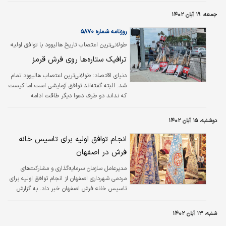
ایران برگزار شد، فعالان صنعت فرش نسبت به ادغام مرکز ملی فرش با اداره‌کل
جمعه، ۱۹ آبان ۱۴۰۲
صنایع خلاق اسباب‌بازی انتقاد کردند و آن را خلاف منافع ملی دانستند.
روزنامه شماره ۵۸۷۰
طولانی‌ترین اعتصاب تاریخ هالیوود با توافق اولیه
به پایان رسید
ترافیک ستاره‌ها روی فرش قرمز
دنیای اقتصاد:
طولانی‌ترین اعتصاب هالیوود تمام
شد. البته گفته‌اند توافق آزمایشی است اما کیست
که نداند دو طرف دعوا دیگر طاقت ادامه
دشواری‌های ناشی از اعتصاب را ندارند. پیش از این
هم گفته بودیم که تا قبل از پایان سال میلادی
دوشنبه، ۱۵ آبان ۱۴۰۲
۲۰۲۳، وضعیت تولید و اکران در هالیوود به روال
عادی بازخواهد گشت و بازار بیش از این، کشش
انجام توافق اولیه برای تاسیس خانه
نیمه‌تعطیل بودن را ندارد.
فرش در اصفهان
مدیرعامل سازمان سرمایه‌گذاری و مشارکت‌های
مردمی شهرداری اصفهان از انجام توافق اولیه برای
تاسیس خانه فرش اصفهان خبر داد. به گزارش
شنبه، ۱۳ آبان ۱۴۰۲