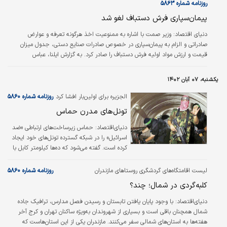
روزنامه شماره ۵۸۶۳
پیمان‌سپاری فرش دستباف لغو شد
دنیای اقتصاد: وزیر صمت با اشاره به ممنوعیت اخذ هرگونه تعرفه و عوارض
صادراتی و الزام به پیمان‌سپاری در خصوص صادرات صنایع دستی، جدول میزان
قیمت و ارزش مواد اولیه فرش دستباف را صادر کرد. به گزارش ایلنا، عباس
علی‌آبادی، وزیر صنعت، معدن و تجارت، با ارسال نامه‌ای به وزیر امور اقتصادی و
دارایی و رئیس کل بانک مرکزی، با اشاره به ممنوعیت اخذ هرگونه تعرفه و عوارض
یکشنبه، ۰۷ آبان ۱۴۰۲
صادراتی و الزام به پیمان‌سپاری ارزی در خصوص صادرات صنایع دستی به جز میزان
ارزش مواد اولیه مصرف‌شده در آن، موضوع بند ک تبصره ۹ قانون بودجه سال…
الجزیره برای اولین‌بار افشا کرد
روزنامه شماره ۵۸۶۰
تونل‌های مدرن حماس
دنیای‌اقتصاد:
حماس زیرساخت‌های ارتباطی «ضد
اسرائیل» را در شبکه گسترده تونل‌های خود ایجاد
کرده است. گفته می‌شود که ده‌ها کیلومتر کابل با
محافظ الکترومغناطیسی قوی برای جلوگیری از
تشخیص و رهگیری سیگنال‌ها گذاشته شده است.
لیست اقامتگاه‏‏‌‏‏‌های گردشگری روستاهای مازندران
روزنامه شماره ۵۸۶۰
این تجهیزات که در مدرن‌ترین تونل‌ها نصب
کلبه‏‏‌گردی در شمال؛ چند؟
شده‌اند، در مکان‌های بسیار عمیق‌ قرار گرفته‌اند و
تقریبا به‌طور کامل در برابر اسرائیلی‌ها ایمن است.
دنیای‌اقتصاد:
با وجود پایان یافتن تابستان و رسیدن فصل مدارس، ترافیک جاده
کابل‌ها حداقل مقدار تابش الکترومغناطیسی را
شمال همچنان باقی است و بسیاری از شهروندان به‌ویژه ساکنان تهران و کرج آخر
ساطع می‌کنند و عمق زیاد آن در ۲۰متری زمین، در
هفته‌‌‌ها به استان‌‌‌‌‌‌های شمالی سفر می‌کنند. مازندران یکی از این استان‌‌‌هاست که