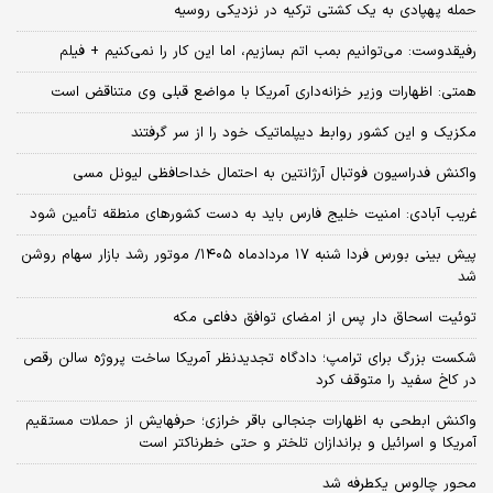
حمله پهپادی به یک کشتی ترکیه در نزدیکی روسیه
رفیقدوست: می‌توانیم بمب اتم بسازیم، اما این کار را نمی‌کنیم + فیلم
همتی: اظهارات وزیر خزانه‌داری آمریکا با مواضع قبلی وی متناقض است
مکزیک و این کشور روابط دیپلماتیک خود را از سر گرفتند
واکنش فدراسیون فوتبال آرژانتین به احتمال خداحافظی لیونل مسی
غریب آبادی: امنیت خلیج فارس باید به دست کشورهای منطقه تأمین شود
پیش بینی بورس فردا شنبه ۱۷ مردادماه ۱۴۰۵/ موتور رشد بازار سهام روشن
شد
توئیت اسحاق دار پس از امضای توافق دفاعی مکه
شکست بزرگ برای ترامپ؛ دادگاه تجدیدنظر آمریکا ساخت پروژه سالن رقص
در کاخ سفید را متوقف کرد
واکنش ابطحی به اظهارات جنجالی باقر خرازی؛ حرفهایش از حملات مستقیم
آمریکا و اسرائیل و براندازان تلختر و حتی خطرناکتر است
محور چالوس یکطرفه شد