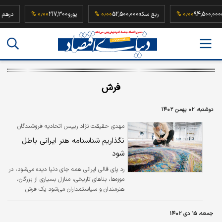
یم سکه
94,500,000
۰٫۰۰ %
ربع سکه
52,500,000
۰٫۰۰ %
یورو
217,300
۰٫۰۰ %
فرش
دوشنبه، ۰۲ بهمن ۱۴۰۲
مهدی حقیقت نژاد رییس اتحادیه فروشندگان
فرش دست‌باف اصفهان در گفتگو با دنیای اقتصاد
نگذاریم شناسنامه هنر ایرانی باطل
شود
رد پای قالی ایرانی همه جای دنیا دیده می‌شود، در
موزه‌ها، بناهای تاریخی، منازل بسیاری از بزرگان،
هنرمندان و سیاستمداران می‌شود یک فرش
دستباف ایرانی را دید که صاحبانشان البته بدون
اینکه حال‌وروز امروز قالی ما را بدانند به
جمعه، ۱۵ دی ۱۴۰۲
داشتنشان افتخار می‌کنند، خُب حالا خیلی جو