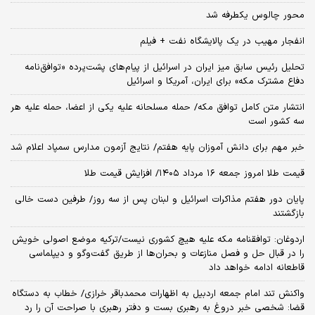
محور چالوس یکطرفه شد
انفجار مهیب در یک پالایشگاه نفت + فیلم
تحلیل رئیس سابق میز ایران در اسرائیل از پیام‌های پشت‌پرده «توافق‌نامه
دفاع مشترک مکه» برای ایران، آمریکا و اسرائیل
انتشار متن کامل توافق مکه/ حمله مسلحانه علیه یکی از اعضا، حمله علیه هر
سه کشور است
خبر مهم برای دانش آموزان پایه هفتم/ نتایج آزمون مدارس سمپاد اعلام شد
قیمت طلا امروز جمعه ۱۶ مرداد ۱۴۰۵/ افزایش قیمت طلا
پایان دور هفتم مذاکرات اسرائیل و لبنان پس از سه روز/ طرفین دست خالی
بازگشتند
اردوغان: توافقنامه مکه علیه هیچ کشوری نیست/ترکیه موضع اصولی خویش
را در قبال حل و فصل منازعات و بحران‌ها از طریق گفت‌وگو و دیپلماسی
قاطعانه ادامه خواهد داد
واکنش تند امام جمعه اردبیل به اظهارات محمدباقر خرازی/ خطاب به دستگاه
قضا: شخصی خبر دروغ به رهبری بست و دفتر رهبری با صراحت آن را رد