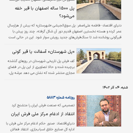
پل ۱۵۰۰ ساله اصفهان با قیر خفه
می‌شود؟
دنياي اقتصاد- فاطمه علي‌اصغر:
پل سوق‌الجیشی «شهرستان» که بیش از هزارسال
عمر کرده و هسته نخستین اصفهان قدیم دور آن شکل گرفته، چند روز پیش با
قیرگونی پوشانده شد تا سنگ‌فرش‌های جدید رویش سوار شود. این در حالی است
که کارشناسان در گفت‌وگو با «دنیای اقتصاد» این روش را غیراصولی می‌دانند و
معتقدند؛ این روش به پل آسیب‌های جدی می‌رساند و لایه‌های زیرین آن را خفه
«پل شهرستان» آسفالت یا قیر گونی
می‌کند.
کف فرش پل تاریخی شهرستان در روزهای گذشته
برچیده شده و حالا تصاویری از این پل در فضای
مجازی منتشر شده که نشان می دهد عرشه پل،
قیرگونی شده است و همین موجب نگرانی برخی از
شهروندان و فعالان میراث فرهنگی نسبت به
شنبه، ۰۴ آذر ۱۴۰۲
مداخله غیراصولی در مرمت یک اثر تاریخی ۲ هزار
ساله شده است.
روزنامه شماره ۵۸۸۳
تصمیمی که صنعت فرش ایران را متشنج کرد
انتقاد از ادغام مرکز ملی فرش ایران
دنیای‌اقتصاد:
صدور حکم ادغام مرکز ملی فرش با
اداره کل صنایع خلاق اسباب‌‌‌بازی، انتقاد فعالان