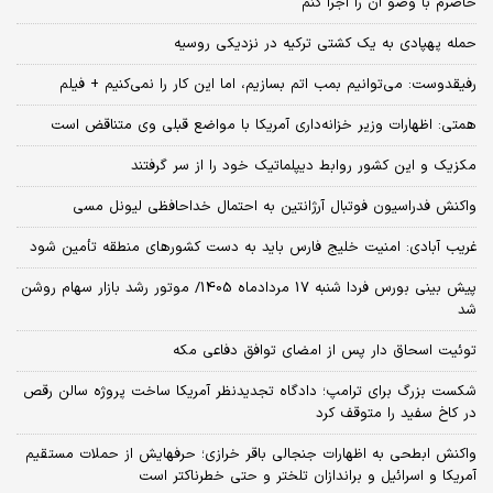
حاضرم با وضو آن را اجرا کنم
حمله پهپادی به یک کشتی ترکیه در نزدیکی روسیه
رفیقدوست: می‌توانیم بمب اتم بسازیم، اما این کار را نمی‌کنیم + فیلم
همتی: اظهارات وزیر خزانه‌داری آمریکا با مواضع قبلی وی متناقض است
مکزیک و این کشور روابط دیپلماتیک خود را از سر گرفتند
واکنش فدراسیون فوتبال آرژانتین به احتمال خداحافظی لیونل مسی
غریب آبادی: امنیت خلیج فارس باید به دست کشورهای منطقه تأمین شود
پیش بینی بورس فردا شنبه 17 مردادماه 1405/ موتور رشد بازار سهام روشن
شد
توئیت اسحاق دار پس از امضای توافق دفاعی مکه
شکست بزرگ برای ترامپ؛ دادگاه تجدیدنظر آمریکا ساخت پروژه سالن رقص
در کاخ سفید را متوقف کرد
واکنش ابطحی به اظهارات جنجالی باقر خرازی؛ حرفهایش از حملات مستقیم
آمریکا و اسرائیل و براندازان تلختر و حتی خطرناکتر است