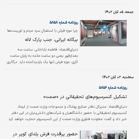
عمل از تشخیص و رهگیری سیگنال جلوگیری
معمولا آمار بالاترین گردشگر را در کشور به خود اختصاص می‌دهد. همین موضوع
می‌کند.
سبب شده در مواردی خدمات شهری در شهرهای بزرگ این استان با چالش مواجه
جمعه، ۰۵ آبان ۱۴۰۲
شود. در این نبض سفر پیشنهاد ما به شما رزرو کلبه‌‌‌های روستایی و جنگلی در
روستاهای مختلف مازندران است.
روزنامه شماره ۵۸۵۸
چرا موزه فرش با استقبال سرد مردم و توریست‏‏‌ها
مواجه است؟
بیگانه ایرانی، جنب پارک لاله
دنیای‌اقتصاد- فاطمه باباخانی:
ساعت سه
بعدازظهر یعنی دو ساعت مانده به پایان ساعت
کاری‌‌‌، موزه فرش تنها یک بازدیدکننده دارد. درگالری
موزه که فرش‌‌‌های بافته‌شده در تهران در یکی دو
قرن اخیر به معرض دید عموم گذاشته شده، ‌‌‌ در
سه‌شنبه، ۰۲ آبان ۱۴۰۲
آن ساعت بازدیدکننده‌‌‌ای نیست.‌‌‌ البته ساعتی بعد
پیرمردی به سختی از پله‌‌‌ها بالا می‌رود و خود را به
روزنامه شماره ۵۸۵۶
گالری می‌‌‌رساند و بعدتر دو فروشنده که به دنبال
تشکیل کنسرسیوم‌‌‌های تحقیقاتی در «صمت»
قیمت‌گذاری فرش یکی از گالری‌‌‌های خصوصی
هستند به افراد حاضر در این طبقه اضافه
دنیای‌اقتصاد: مدیرکل دفتر صنایع پوشاک و منسوجات وزارت صمت از ایجاد
می‌‌‌شوند. موزه فرش یکی از موزه‌‌‌های جذاب برای
کنسرسیوم تحقیقاتی با حضور دانشگاهیان و شرکت‌های دانش‌‌‌بنیان در این دفتر
توریست‌‌‌های خارجی است‌‌‌، …
خبر داد و گفت: معاونت فناوری وزارت صمت از این کنسرسیوم حمایت خواهد کرد.
حضور پرقدرت فرش یلدای کویر در