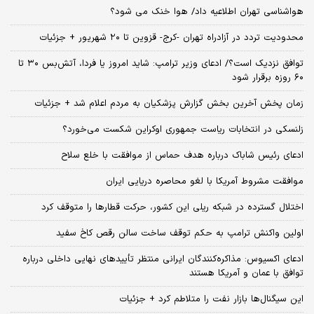
هواشناسی تهران اطلاعیه داد/ هوا خنک می شود؟
محدودیت تردد در آزادراه تهران -کرج- قزوین تا ۲۰ شهریور + جزئیات
توافق نزدیک است؟/ ادعای وزیر ترامپ: شاید امروز یا فردا، آتش‌بس ۳۰ تا
۶۰ روزه برقرار شود
زمان پخش آخرین بخش گزارش پزشکیان به مردم اعلام شد + جزئیات
زلنسکی در انتخابات ریاست جمهوری اوکراین شکست می‌خورد؟
ادعای رئیس شاباک درباره هدف حماس از موافقت با خلع سلاح
موافقت مشروط آمریکا با لغو محاصره دریایی ایران
اختلال گسترده در شبکه ریلی این کشور، حرکت قطارها را متوقف کرد
اولین واکنش ترامپ به حکم توقف ساخت سالن رقص کاخ سفید
ادعای اکسیوس: مذاکره‌کنندگان ایرانی منتظر تأییدهای نهایی داخلی درباره
توافق با عمان و آمریکا هستند
این سیگنال‌ها بازار نفت را متلاطم کرد + جزئیات