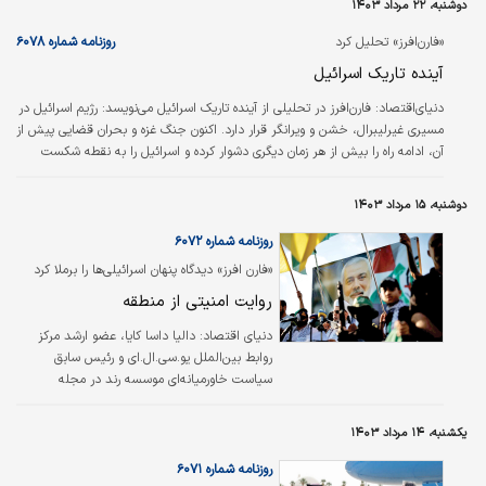
دوشنبه، ۲۲ مرداد ۱۴۰۳
انتقام از اسرائیل برای ترور اسماعیل هنیه کرده، حزب‌‌الله حملات موشکی خود را به
اسرائیل افزایش داده و حوثی‌‌ها به حمله و گاهی غرق…
«فارن‌افرز» تحلیل کرد
روزنامه شماره ۶۰۷۸
آینده تاریک اسرائیل
دنیای‌اقتصاد:
فارن‌افرز در تحلیلی از آینده تاریک اسرائیل می‌نویسد: رژیم اسرائیل در
مسیری غیرلیبرال، خشن و ویرانگر قرار دارد. اکنون جنگ غزه و بحران قضایی پیش از
آن، ادامه راه را بیش از هر زمان دیگری دشوار کرده و اسرائیل را به نقطه شکست
رسانده است. اسرائیل در مسیری قرار دارد که در رفتار خود نه تنها با فلسطینی‌ها،
بلکه با شهروندان خود، اقتدارگرا شده و ممکن است به سرعت بسیاری از دوستانش
دوشنبه، ۱۵ مرداد ۱۴۰۳
را از دست بدهد و تبدیل به یک منزوی منحوس شود.
روزنامه شماره ۶۰۷۲
«فارن‌ افرز» دیدگاه پنهان اسرائیلی‌ها را برملا کرد
روایت امنیتی از منطقه
دنیای اقتصاد:
دالیا داسا کایا، عضو ارشد مرکز
روابط بین‌الملل یو.سی.ال.ای و رئیس سابق
سیاست خاورمیانه‌ای موسسه رند در مجله
فارن‌افرز روایت‌های خود را از دیدار با چهره‌های
امنیتی اسرائیل مستند کرد. به روایت این تحلیلگر
یکشنبه، ۱۴ مرداد ۱۴۰۳
روابط بین‌الملل، نهادهای امنیتی اسرائیل دیگر با
آن اعتماد به نفس بیش از حد قبل از هفتم اکتبر
روزنامه شماره ۶۰۷۱