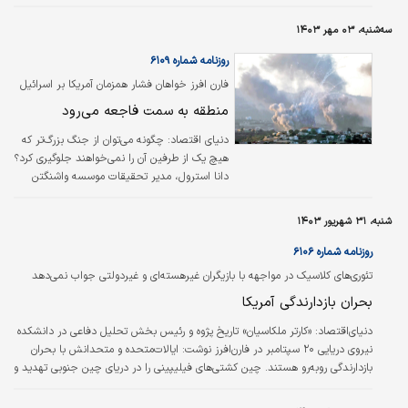
است - جنگی که می‌تواند به راحتی آمریکا را به
سمت خود بکشاند. اگرچه مقامات اسرائیل بر این
سه‌شنبه، ۰۳ مهر ۱۴۰۳
ادعا هستند که تشدید اقدام نظامی باعث
عقب‌‌نشینی حزب الله می‌شود، اما این نوع
روزنامه شماره ۶۱۰۹
استراتژی یعنی «تشدید برای کاهش تنش» به
فارن افرز خواهان فشار همزمان آمریکا بر اسرائیل
ندرت به نتایج مطلوب می‌‌رسد.
و حزب‌الله شد
منطقه به سمت فاجعه می‌رود
دنیای اقتصاد:
چگونه می‌توان از جنگ بزرگ‌تر که
هیچ یک از طرفین آن را نمی‌خواهند جلوگیری کرد؟
دانا استرول، مدیر تحقیقات موسسه واشنگتن
برای سیاست خاور نزدیک که از فوریه ۲۰۲۱ تا
فوریه ۲۰۲۴ به عنوان معاون دستیار وزیر دفاع
شنبه، ۳۱ شهریور ۱۴۰۳
ایالات متحده در امور خاورمیانه خدمت کرده
است، ۲۳ سپتامبر در فارن افرز نوشت: ۲۴ ساعت
روزنامه شماره ۶۱۰۶
پس از حمله حماس در ۷ اکتبر، حزب‌الله با حمله
تئوری‌های کلاسیک در مواجهه با بازیگران غیرهسته‌ای و غیردولتی جواب نمی‌دهد
خود از جنوب لبنان به شمال سرزمین‌های اشغالی
بحران بازدارندگی آمریکا
موشک‌پرانی کرد. سید حسن نصرالله رهبر حزب‌‌‌الله
گفت که هدف از این کارزار تحت فشار قرار دادن
دنیای‌اقتصاد:
«کارتر ملکاسیان» تاریخ پژوه و رئیس بخش تحلیل دفاعی در دانشکده
اسرائیل و وادار کردن نیروهای…
نیروی دریایی ۲۰ سپتامبر در فارن‌افرز نوشت: ایالات‌متحده و متحدانش با بحران
بازدارندگی روبه‌رو هستند. چین کشتی‌های فیلیپینی را در دریای چین جنوبی تهدید و
احتمالا ارتش خود را برای حمله به تایوان آماده می‌کند. روسیه هیچ نشانه‌ای از
دست کشیدن از جنگ خود در اوکراین نشان نمی‌دهد. در خاورمیانه؛ ایران تهدید به