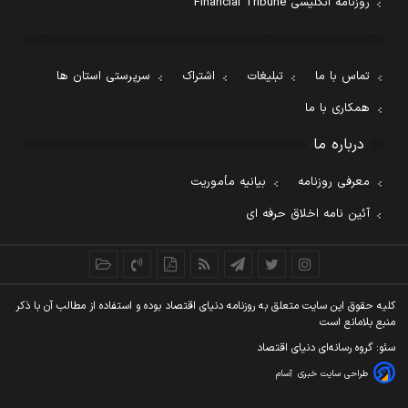
روزنامه انگلیسی Financial Tribune
تماس با ما
تبلیغات
اشتراک
سرپرستی استان ها
همکاری با ما
درباره ما
معرفی روزنامه
بیانیه مأموریت
آئین نامه اخلاق حرفه ای
کليه حقوق اين سايت متعلق به روزنامه دنيای اقتصاد بوده و استفاده از مطالب آن با ذکر
منبع بلامانع است
سئو: گروه رسانه‌ای دنیای اقتصاد
طراحی سایت خبری
آسام