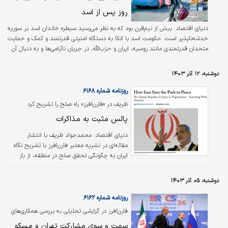
عظیمی از موشک‌‌‌ها و پهپادها را به سوی اسرائیل
تحلیل کرد؛
روز پس‌ از اسد
پرتاب کرد که اولین حمله مستقیم به اسرائیل
محسوب می‌‌‌شد.
دنیای اقتصاد:
بیش از نیم‏‏‌قرن بود که به نظر می‏‏‌رسید سیطره خاندان اسد بر سوریه
خدشه‏‏‌ناپذیر است. حکومت اسد با اتکا به دستگاه امنیتی قدرتمند و کمک و حمایت
متحدان قدرتمندی مانند روسیه، ایران و حزب‏‏‌الله، در جریان ناآرامی‏‏‌ها و به دنبال آن
جنگ داخلی، سرپا مانده بود. به گزارش نشریه فارن افرز، بشار اسد، رئیس‏‏‌جمهور
سوریه که دولتش از سال ۲۰۱۱ هدف تحریم بود و از دایره دیپلماسی منطقه‏‏‌ای و
دوشنبه، ۱۲ آذر ۱۴۰۳
بین‌المللی کنار گذاشته شده بود، بعد از اینکه سوریه دوباره به جمع اعضای اتحادیه
عرب بازگشت، نه‏‏‌تنها بخشی از جایگاه…
روزنامه شماره ۶۱۶۸
ظریف در «فارن‌افرز» راه صلح را تشریح کرد
پالس مثبت به مذاکرات
دنیای اقتصاد:
محمدجواد ظریف با انتشار
مقاله‌ای در نشریه معتبر فارن‌افرز با تشریح نگاه
ایران به چگونگی تحقق صلح در منطقه، از باز
بودن راه مذاکره از جمله با آمریکا خبر داد. معاون
راهبردی رئیس‌جمهور نوشت: به جای افزایش
دوشنبه، ۰۵ آذر ۱۴۰۳
فشار بر ایران، غرب باید راه‌حل‌های با حاصل جمع
مثبت را دنبال کند. توافق هسته‌ای یک نمونه
روزنامه شماره ۶۱۶۲
منحصر به فرد است و غرب باید به دنبال احیای
فارن‌افرز در گزارشی تحلیلی به بررسی همکاری‌های
آن و ارائه پیشنهادهای اقتصادی برای بهره‌مندی
ایران و روسیه پرداخت
سمت و سوی مشارکت تهران و مسکو
ایران باشد. برای انجام این کار، ترامپ باید