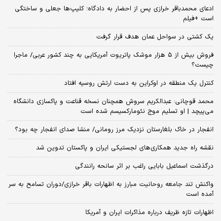
ادعای محمدباقر خرازی پس از احضار به دادگاه؛ کلیپ‌ها جعلی و ساختگی
است +فیلم
یک کشتی در سواحل عمان هدف قرار گرفت
فروش بیش از ۵ هزار موشک پاتریوت آمریکایی به چند کشور عربی/ ماجرا
چیست؟
کنترل یک منطقه در اوکراین به دست ارتش روسیه افتاد
محمد قوچانی: عبدالکریم سروش همچنان نسخه قناعت و پاکسازی دانشگاه
می‌پیچد | او تسلیم موج نئومارکسیسم شده است
انفجار در خاک بلغارستان نزدیک مرز رومانی/ منشا صدای انفجار چه بود؟
نقشه راه جدید همکاری‌های لجستیکی ایران و پاکستان تدوین شد
درگذشت اسماعیل بابایی راغب بر اثر سانحه رانندگی
واکنش تند جامعه روحانیت مبارز به اظهارات باقر خرازی/دوران تسامح به سر
آمده است
اظهارات تازه ظریف درباره مذاکرات ایران و آمریکا