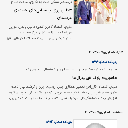
بن‌سلمان ممکن است به تکاپوی ساخت سلاح
را برای عادی‌‌سازی روابط دیپلماتیک خود با
هسته‌ای بیفتد
۴دلیل برای جاه‌طلبی‌های هسته‌ای
اسرائیل آغاز کرده بودند. با نزدیک شدن به پایان
تابستان ۲۰۲۳، مهم‌ترین کشور عربی که هنوز
عربستان
اسرائیل را به رسمیت نمی‌‌شناخت،…
دنیای اقتصاد-کامران کرمی:
دانیل بایمن، دورین
هورشیگ و الیزابت کوز از مرکز مطالعات
استراتژیک و بین‌المللی، ۶ مه ۲۰۲۴ در فارن افرز
نوشتند: سال گذشته، کمتر از یک ماه قبل از
حمله حماس به اسرائیل در ۷ اکتبر که همه چیز
شنبه، ۰۸ اردیبهشت ۱۴۰۳
را تغییر داد، اسرائیل و عربستان سعودی در حال
مذاکره برای توافق عادی‌سازی روابط بودند. پس از
روزنامه شماره ۵۹۹۶
دهه‌‌‌ها روابط سرد، قیمت پیشنهادی ریاض برای
فارن‌افرز تعمیق همکاری چین، روسیه، ایران و کره‌شمالی را بررسی کرد
صلح مسلما بالا بود: علاوه بر تضمین‌‌‌های امنیتی
ماموریت بلوک غیرلیبرال‌ها
ایالات متحده و حداقل امتیازات نمادین اسرائیل
در مورد حاکمیت فلسطین، مذاکره‌‌‌کنندگان سعودی
دنیای اقتصاد:
فارن‌افرز تعمیق همکاری چین، روسیه، ایران و کره‌شمالی را تحت
خواستار دسترسی به فناوری هسته‌‌‌ای…
عنوان محور غیرلیبرال و ضد نظم موجود بررسی کرده و نوشته: اگر اندازه این گروه
افزایش یابد و هماهنگی‌های خود را تشدید کنند، ایالات متحده و متحدانش برای
دفاع از نظم شناخته‌شده کار دشوارتری خواهند داشت.
سه‌شنبه، ۰۴ اردیبهشت ۱۴۰۳
روزنامه شماره ۵۹۹۳