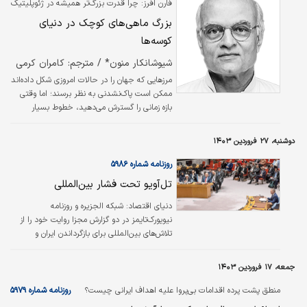
فارن افرز: چرا قدرت بزرگ‌تر همیشه در ژئوپلیتیک
بهتر عمل نمی‌کند؟
بزرگ ماهی‌های کوچک در دنیای
کوسه‌ها
شیوشانکار منون* / مترجم: کامران کرمی
مرزهایی که جهان را در حالات امروزی شکل داده‌اند
ممکن است پاک‌نشدنی به نظر برسند؛ اما وقتی
بازه زمانی را گسترش می‌دهید، خطوط بسیار
سیال‌تر می‌شوند. امروزه یافتن مرز بین‌المللی که
در دو قرن اخیر تغییر نکرده باشد، دشوار است.
دوشنبه، ۲۷ فروردین ۱۴۰۳
دولت‌ها متولد و ناپدید می‌شوند. قدرت‌های بزرگ
متورم، کوچک و ناپدید می‌شوند. در سال ۱۹۱۰،
روزنامه شماره ۵۹۸۶
تقریبا ۸۰‌درصد از کره زمین به تعداد انگشت‌شماری
تل‌آویو تحت فشار بین‌المللی
از امپراتوری‌های اروپایی تعلق داشت - و بسیاری از
بقیه در اختیار دودمان‌های عثمانی و چینگ قرار
دنیای اقتصاد:
شبکه الجزیره و روزنامه
داشت. اما جنگ‌های جهانی و استعمار‌زدایی
نیویورک‌تایمز در دو گزارش مجزا روایت خود را از
شاهد…
تلاش‌های بین‌المللی برای بازگرداندن ایران و
اسرائیل به خویشتن‌داری و پرهیز از تنش بیان
کردند. در همین ارتباط الجزیره می‌نویسد: بعد از
جمعه، ۱۷ فروردین ۱۴۰۳
عملیات تنبیهی ایران علیه اسرائیل که واپسین
ساعت شنبه شب آغاز شد و تا نزدیک‌‌های صبح
منطق پشت پرده اقدامات بی‌پروا علیه اهداف ایرانی چیست؟
روزنامه شماره ۵۹۷۹
یکشنبه ادامه داشت، شاهد مجموعه‌‌ای از تحرکات