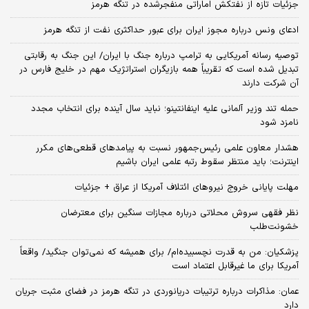
جزئیات تازه از نفتکش اماراتی منفجرشده در تنگه هرمز
ادعای ونس درباره مجوز ایران برای عبور حداکثری نفت از تنگه هرمز
توصیه رسانه آمریکایی به ترامپ درباره جنگ با ایران/ این جنگ به رقابتی
تبدیل شده است که تقریباً همه بازیگران استراتژیک مهم در خلیج فارس در
آن شرکت دارند
حمله تند وزیر آلمانی علیه اینفانتینو؛ نباید سال آینده برای انتخاب مجدد
نامزد شود
هشدار معاون علمی رئیس‌جمهور نسبت به پیامدهای قطعی‌های مکرر
اینترنت؛ باید منتظر سقوط رتبه علمی ایران باشیم
مهلت پایانی خروج نیروهای ائتلاف آمریکا از عراق + جزئیات
نظر فقهی سروش محلاتی درباره مجازات سنگین برای معترضان
خشونت‌طلب
پزشکیان: من به قدرت نچسبیده‌ام/ برای همیشه که نمی‌توان جنگید/ واقعاً
آمریکا برای ما غیرقابل اعتماد است
عمان: مذاکرات درباره ترتیبات دریانوردی در تنگه هرمز در فضای مثبت جریان
دارد