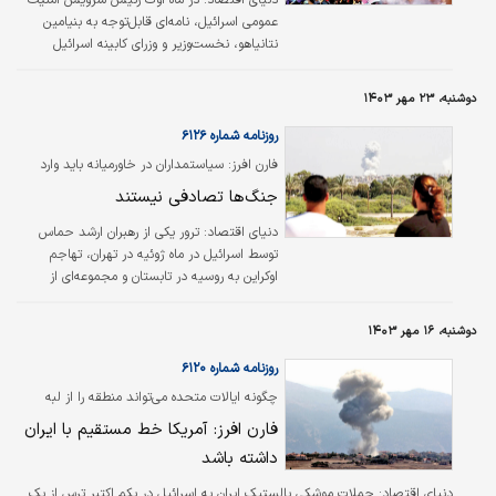
عمومی اسرائیل، نامه‌ای قابل‌توجه به بنیامین
نتانیاهو، نخست‌وزیر و وزرای کابینه اسرائیل
نوشت. این نامه در اسرائیل یا خارج از آن توجه
چندانی به خود جلب نکرد، اما به بحرانی
دوشنبه، ۲۳ مهر ۱۴۰۳
می‏‌پردازد که از ۷ اکتبر ۲۰۲۳ این رژیم به آن مبتلا
شده است. «مایراو زونزین» تحلیلگر ارشد اسرائیل
روزنامه شماره ۶۱۲۶
در گروه بین‌المللی بحران ۱۵ اکتبر در فارن افرز
فارن افرز: سیاستمداران در خاورمیانه باید وارد
نوشت: رونن بار رئیس سرویس امنیت عمومی
بازی چانه‌زنی شوند
جنگ‌ها تصادفی نیستند
اسرائیل در این نامه هشدار داده‌است که تشدید
حملات شهرک نشینان اسرائیلی علیه فلسطینیان
دنیای اقتصاد:
ترور یکی از رهبران ارشد حماس
در کرانه باختری اشغالی که او آن…
توسط اسرائیل در ماه ژوئیه در تهران، تهاجم
اوکراین به روسیه در تابستان و مجموعه‌‌ای از
رهگیری‌‌های هوایی و دریایی اخیر چین در دریای
چین جنوبی این نگرانی را ایجاد کرده که
دوشنبه، ۱۶ مهر ۱۴۰۳
درگیری‌‌های طولانی‌مدت ممکن است به جنگ‌‌های
گسترده‌‌تری تبدیل شوند.
روزنامه شماره ۶۱۲۰
چگونه ایالات متحده می‌تواند منطقه را از لبه
پرتگاه بازگرداند؟
فارن افرز: آمریکا خط مستقیم با ایران
داشته باشد
دنیای اقتصاد:
حملات موشکی بالستیک ایران به اسرائیل در یکم اکتبر ترس از یک