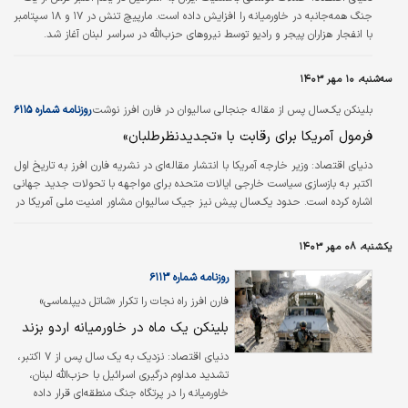
جنگ همه‌جانبه در خاورمیانه را افزایش داده است. مارپیچ تنش در ۱۷ و ۱۸ سپتامبر
با انفجار هزاران پیجر و رادیو توسط نیروهای حزب‌الله در سراسر لبنان آغاز شد.
حملات هوایی مداوم در بیروت و جنوب لبنان مهم ترین عملیات اسرائیل در ۱۱ ماه
تشدید تنش‌ها را رقم زده است. «مونا یعقوبیان» معاون مرکز خاورمیانه و شمال
سه‌شنبه، ۱۰ مهر ۱۴۰۳
آفریقا در موسسه صلح ایالات متحده ۳ اکتبر در فارن افرز می‌نویسد: در ۲۷
سپتامبر، اسرائیل با ترور دبیرکل حزب‌الله لبنان در یک حمله هوایی به…
بلینکن یک‌سال پس از مقاله جنجالی سالیوان در فارن افرز نوشت
روزنامه شماره ۶۱۱۵
فرمول آمریکا برای رقابت با «تجدیدنظرطلبان»
دنیای اقتصاد:
وزیر خارجه آمریکا با انتشار مقاله‌ای در نشریه فارن افرز به تاریخ اول
اکتبر به بازسازی سیاست خارجی ایالات متحده برای مواجهه با تحولات جدید جهانی
اشاره کرده است. حدود یک‌سال پیش نیز جیک سالیوان مشاور امنیت ملی آمریکا در
همین مجله مقاله‌ای تحت عنوان منابع قدرت آمریکا نوشت. او در این مقاله بر
تثبیت آرامش در خاورمیانه و غزه تاکید کرده بود اما ۵ روز پس از انتشار، حادثه
یکشنبه، ۰۸ مهر ۱۴۰۳
۷اکتبر به‌وقوع پیوست. پس از آن سالیوان و فارن افرز مجبور شدند بخش‌هایی از
این مقاله را در نسخه آنلاین ادیت کنند.
روزنامه شماره ۶۱۱۳
فارن افرز راه نجات را تکرار «شاتل دیپلماسی»
کیسینجر می‌داند
بلینکن یک ماه در خاورمیانه اردو بزند
دنیای اقتصاد:
نزدیک به یک سال پس از ۷ اکتبر،
تشدید مداوم درگیری اسرائیل با حزب‌‌الله لبنان،
خاورمیانه را در پرتگاه جنگ منطقه‌‌ای قرار داده