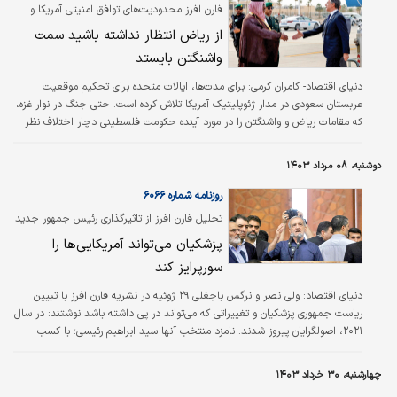
خداحافظی کرده‌اند و تقریبا همه این نهادها به
فارن افرز محدودیت‌های توافق امنیتی آمریکا و
اجماع رسیده‌اند که اسرائیل آن‌قدر که در گذشته
عربستان را بررسی کرد
از ریاض انتظار نداشته باشید سمت
به تصویر کشیده می‌شد، قوی نیست. این تغییر
نگرش باعث اقدامات تهاجمی این رژیم، ناشی از
واشنگتن بایستد
نقطه ضعف شده است.
دنیای اقتصاد- کامران کرمی:
برای مدت‌ها، ایالات متحده برای تحکیم موقعیت
عربستان سعودی در مدار ژئوپلیتیک آمریکا تلاش کرده است. حتی جنگ در نوار غزه،
که مقامات ریاض و واشنگتن را در مورد آینده حکومت فلسطینی دچار اختلاف نظر
کرده، تمایل دولت بایدن را برای یک معاهده امنیتی و توافق هسته‌ای با عربستان
سعودی کمرنگ نکرده است. در واقع؛ واشنگتن این معامله را که شامل به رسمیت
دوشنبه، ۰۸ مرداد ۱۴۰۳
شناختن اسرائیل از سوی عربستان نیز می‌شود، به عنوان اهرمی بالقوه به منظور
سوق دادن اسرائیل به سمت راه حل سیاسی برای مساله فلسطین مدنظر قرار داده
روزنامه شماره ۶۰۶۶
است.
تحلیل فارن افرز از تاثیرگذاری رئیس جمهور جدید
بر سیاست خارجی ایران
پزشکیان می‌تواند آمریکایی‌ها را
سورپرایز کند
دنیای اقتصاد:
ولی نصر و نرگس باجغلی ۲۹ ژوئیه در نشریه فارن افرز با تبیین
ریاست جمهوری پزشکیان و تغییراتی که می‌تواند در پی داشته باشد نوشتند: در سال
۲۰۲۱، اصولگرایان پیروز شدند. نامزد منتخب آنها سید ابراهیم رئیسی؛ با کسب
بیش از ۷۰‌درصد آرا در انتخاباتی که به دقت برگزار شده بود، پیروز شد.
محافظه‌کاران کنترل مجلس ایران را در دست داشتند و مورد توجه کامل نظام بودند.
چهارشنبه، ۳۰ خرداد ۱۴۰۳
اما در پایان سال بعد، مشخص شد که دستور کار آنها با مشکل مواجه شده است.