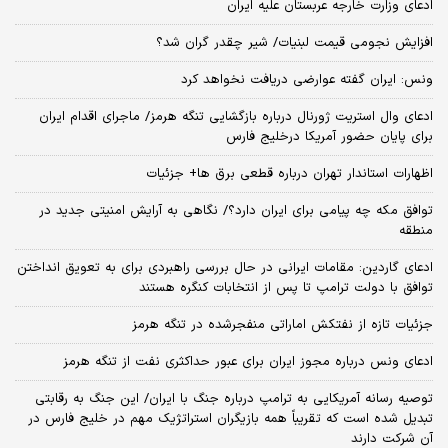
ادعای وزارت خارجه عربستان علیه ایران
افزایش نجومی قیمت لبنیات/ شیر چقدر گران شد؟
ونس: ایران گفته عوارضی دریافت نخواهد کرد
ادعای وال استریت ژورنال درباره بازگشایی تنگه هرمز/ ماجرای اقدام ایران
برای پایان حضور آمریکا درخلیج فارس
اظهارات استاندار تهران درباره قطعی برق ها+ جزئیات
توافق مکه چه پیامی برای ایران دارد؟/ نگاهی به آرایش امنیتی جدید در
منطقه
ادعای گاردین: مقامات ایرانی در حال بررسی راهبردی برای به تعویق انداختن
توافق با دولت ترامپ تا پس از انتخابات کنگره هستند
جزئیات تازه از نفتکش اماراتی منفجرشده در تنگه هرمز
ادعای ونس درباره مجوز ایران برای عبور حداکثری نفت از تنگه هرمز
توصیه رسانه آمریکایی به ترامپ درباره جنگ با ایران/ این جنگ به رقابتی
تبدیل شده است که تقریباً همه بازیگران استراتژیک مهم در خلیج فارس در
آن شرکت دارند