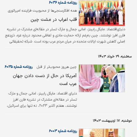
در اردیبهشت ماه امسال و پس از سانحه سقوط هلی‌کوپتر رئیس‌جمهور و هیات
روزنامه شماره ۶۰۳۶
همراه،…
همه افکارسنجی‌ها از محبوبیت فزاینده امپراتوری
زرد در خاورمیانه حکایت می‌کند
قلب اعراب در مشت چین
دنیای‌اقتصاد: مایکل رابینز، امانی جمال و مارک تسلر در مقاله‌‌‌‌ای مشترک در نشریه
فارن افرز نوشتند، چین به‌رغم ارائه حمایت مادی و لفاظی محدود درباره غزه، ذی‌نفع
اصلی کاهش شهرت ایالات متحده در میان مردم عرب بوده است. شبکه تحقیقاتی
«عرب بارومتر» در بررسی‌‌های ۲۰۲۲-۲۰۲۱ خود نشان داد که حمایت اعراب از چین رو
به کاهش است. اما در ماه‌‌های اخیر این روند معکوس شده است. در تمام کشورهایی
سه‌شنبه، ۲۹ خرداد ۱۴۰۳
که پس از ۷ اکتبر مورد بررسی قرار گرفتند، حداقل نیمی از پاسخ‌دهندگان گفتند که
دیدگاه‌‌های مثبتی نسبت به چین دارند. هم…
چین هرروز محبوب‌تر از قبل
روزنامه شماره ۶۰۳۵
آمریکا در حال از دست دادن جهان
عرب است
دنیای اقتصاد:
مایکل رابینز، امانی جمال و مارک
تسلر در مقاله‌‌ای مشترک در نشریه فارن افرز
نوشتند، هفتم اکتبر ۲۰۲۳، نه تنها برای اسرائیل،
بلکه برای جهان عرب، نقطه عطف بود. حمله
حماس درست زمانی رخ داد که به نظر می‌‌رسید
دوشنبه، ۱۷ اردیبهشت ۱۴۰۳
نظم جدیدی در منطقه در حال ظهور است. سه
سال قبل از آن، چهار عضو اتحادیه عرب - بحرین،
روزنامه شماره ۶۰۰۳
مراکش، سودان و امارات متحده عربی - فرآیندهایی