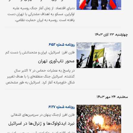
اقدامات ملموس و عملی انجام دهد.
دنیای اقتصاد: از زمان آغاز جنگ روسیه علیه
اوکراین، مسکو به اهداف مشترکی با تهران دست
یافته است. روسیه به ایران حمایت نظامی،
پوشش دیپلماتیک و اطلاعاتی ارائه کرده و اوکراین
و غرب مدعی شده‌‌‌اند که تهران نیز به نوبه خود
چهارشنبه، ۲۳ آبان ۱۴۰۳
سلاح‌‌‌های خود را در اختیار مسکو قرار داده است.
مقامات ایرانی بارها به صراحت تاکید کرده‌‌‌اند که
روزنامه شماره ۶۱۵۲
هیچ‌گونه سلاحی برای استفاده در جنگ علیه
فارن افرز: اسرائیل، ایران و متحدانش را دست کم
اوکراین در اختیار روسیه قرار نداده‌‌‌اند.
می‏‏‌گیرد
محور تاب‏‏‌آوری تهران
در پاسخ به عملیات حماس در ۷ اکتبر سال
گذشته، اسرائیل جنگ منطقه‏‏‌ای را با هدف تغییر
شکل خاورمیانه آغاز کرد. اسرائیل به طور مشخص
محور مقاومت را هدف قرار داد؛ یعنی شبکه‏‏‌ای از
گروه‏‏‌های متحد با ایران که شامل حماس در غزه،
سه‌شنبه، ۲۴ مهر ۱۴۰۳
حزب الله لبنان، حوثی‏‏‌ها در یمن، دولت بشار اسد
در سوریه و بخش‏‏‌هایی از نیروهای حشد الشعبی
روزنامه شماره ۶۱۲۷
در عراق می‌شود. رناد منصور، محقق ارشد و مدیر
فارن افرز ازجنگ پنهان در سرزمین‌های اشغالی
پروژه ابتکار عراق در اندیشکده چتم‏‏‌هاوس در
رونمایی کرد
نبرد ایدئولوگ‌ها و ژنرال‌ها در اسرائیل
فارن‌افرز نوشت: اسرائیل با کار روی مقیاسی که
تلاش‏‏‌های قبلی علیه این محور را نادیده می‏‏‌گیرد،…
دنیای اقتصاد:
در ماه اوت رئیس سرویس امنیت