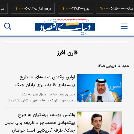
ربع سکه
52,500,000
۰٫۰۰ %
یورو
217,300
۰٫۰۰ %
درهم امارات
50,991
۰٫۰۰ %
فارن افرز
شنبه، ۱۵ فروردین ۱۴۰۵
اولین واکنش منطقه‌ای به طرح
پیشنهادی ظریف برای پایان جنگ
جماران:
وزیر خارجه اسبق قطر به مقاله
محمدجواد ظریف در فارن افرز واکنش نشان داد.
واکنش یوسف پزشکیان به طرح
پیشنهادی محمدجواد ظریف برای پایان
جنگ/ طرف آمریکایی اصلا خواهان