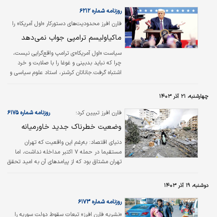
روزنامه شماره ۶۲۱۲
فارن افرز محدودیت‌های دستورکار «اول آمریکا» را
بررسی و آن را ضدواقع‌گرایانه ارزیابی کرد
ماکیاولیسم ترامپی جواب نمی‌دهد
سیاست «اول آمریکا»ی ترامپ واقع‌گرایی نیست،
چرا که نباید بدبینی و غوغا را با صلابت و خرد
اشتباه گرفت.جاناتان کرشنر، استاد علوم سیاسی و
مطالعات بین‌الملل در کالج بوستون و نویسنده
کتاب «آینده نانوشته واقع‌گرایی و عدم اطمینان در
چهارشنبه، ۲۱ آذر ۱۴۰۳
سیاست جهانی»، در نشریه فارن افرز نوشت:
برخی ناظران ادعا کرده‌اند که دولت دوم ترامپ
فارن افرز تبیین کرد؛
روزنامه شماره ۶۱۷۵
نوید احیای واقع‌گرایی در سیاست خارجی آمریکا را
وضعیت خطرناک جدید خاورمیانه
می‌دهد. رابرت اوبراین که در اولین دولت ترامپ به
عنوان مشاور امنیت ملی فعالیت می‌کرد، در
دنیای‌ اقتصاد: به‌رغم این واقعیت که تهران
مقاله‌ای در فارن افرز، مشتاقانه وعده «بازگشت
مستقیما در حمله ۷ اکتبر مداخله نداشت، اما
رئالیسم با…
تهران مشتاق بود که از پیامدهای آن به امید تحقق
نابودی اسرائیل استفاده کند. ایران ابتدا در برابر
تشدید تنش موضع‌‌‌گیری دیپلماتیک داشت؛
دوشنبه، ۱۹ آذر ۱۴۰۳
هرچند متحدان خود را برای حمله به اسرائیل گرد
هم می‌‌‌آورد. اما در ۱۳ آوریل، ایران در واکنش به
روزنامه شماره ۶۱۷۳
تهاجم اسرائیل مسیر خود را تغییر داد و رگبار
«نشریه فارن افرز» تبعات سقوط دولت سوریه را