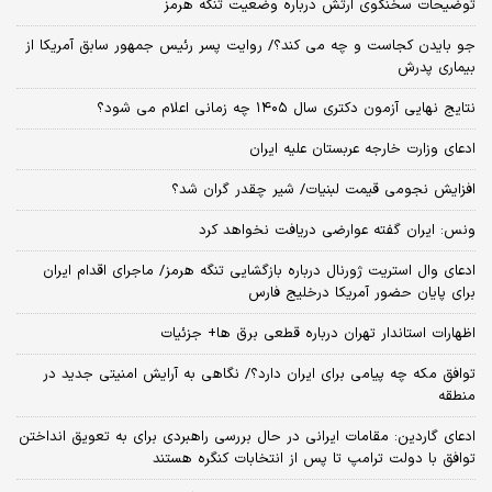
توضیحات سخنگوی ارتش درباره وضعیت تنگه هرمز
جو بایدن کجاست و چه می کند؟/ روایت پسر رئیس جمهور سابق آمریکا از
بیماری پدرش
نتایج نهایی آزمون دکتری سال ۱۴۰۵ چه زمانی اعلام می شود؟
ادعای وزارت خارجه عربستان علیه ایران
افزایش نجومی قیمت لبنیات/ شیر چقدر گران شد؟
ونس: ایران گفته عوارضی دریافت نخواهد کرد
ادعای وال استریت ژورنال درباره بازگشایی تنگه هرمز/ ماجرای اقدام ایران
برای پایان حضور آمریکا درخلیج فارس
اظهارات استاندار تهران درباره قطعی برق ها+ جزئیات
توافق مکه چه پیامی برای ایران دارد؟/ نگاهی به آرایش امنیتی جدید در
منطقه
ادعای گاردین: مقامات ایرانی در حال بررسی راهبردی برای به تعویق انداختن
توافق با دولت ترامپ تا پس از انتخابات کنگره هستند