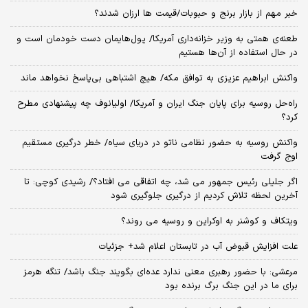
خبر مهم از بازار برنج و حبوبات/قیمت ها ارزان شدند؟
طعنه‌ی‌ همتی به وزیر خزانه‌داری آمریکا/ پول‌هایمان دست خودمان است و
در حال استفاده از آن‌ها هستیم
واکنش ابراهیم عزیزی به توافق مکه/ هیچ اشتباهی بی‌پاسخ نخواهد ماند
راه‌حل روسیه برای پایان جنگ ایران و آمریکا/ اولیانوف چه پیشنهادی مطرح
کرد؟
واکنش روسیه به حضور نظامی ناتو در دریای سیاه/ خطر درگیری مستقیم
اوج گرفت
اگر جلیلی رئیس جمهور می شد، چه اتفاقی می افتاد؟/ رشیدی کوچی: تا
آخرین لحظه تلاش کردیم از درگیری جلوگیری شود
ویتکاف و کوشنر به اوکراین و روسیه می روند؟
علت افزایش قبوض آب در تابستان اعلام شد+ جزئیات
مرعشی: با حضور رهبری معنی ندارد عده‌ای بگویند جنگ باشد/ تنگه هرمز
برای ما در این جنگ برگ برنده بود