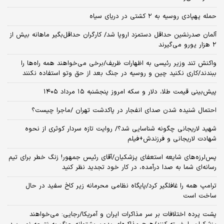
حمله پهپادی روسیه به ۲ کشتی در دریای سیاه
آلمان صدرنشین حداقل دستمزد اروپا شد/ کارگران حداقل‌بگیر ماهانه بیش از
۲ هزار یورو می‌گیرند
واکنش تند وزیر رئیسی به اظهارات ظریف/برخی می‌خواهند همه راه‌ها را
ببندند/کاری نکنید چین و روسیه در جنگ بعد از حق وتو استفاده نکنند
پیش‌بینی قیمت طلا، دلار و سکه امروز پنجشنبه ۱۵ مرداد ۱۴۰۵
احتمال شنیده شدن صدای انفجار در پاکدشت تهران /ماجرا چیست؟
شهید لاریجانی چگونه شناسایی شد؟/ روایت تازه سردار کوثری از نحوه
شهادت لاریجانی و فرزندش+فیلم
پس‌لرزه‌های شایعه استعفای پزشکیان/آقای رئیس جمهور! زنگ خطر برای تیم
رسانه‌ای شما به صدا درآمده، در کار خود تجدید نظر کنید
ترامپ همه را غافلگیر کرد/پایگاه نظامی محرمانه زیر کاخ سفید در حال
ساخت است
پشت پرده اختلافات بر سر مذاکرات ایران و آمریکا/رجایی: می‌خواهند