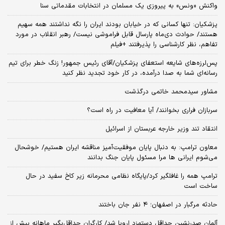
واکنش «ونس» به پیروزی یک مسلمان در انتخابات مقدماتی سنا
پزشکیان: تنها کسانی که در خیابان بودند ایران را نگه نداشتند همه سهیم
هستند/ حوادث دی‌ماه پارسال قابل فراموشی نیست/ رهبر انقلاب در مورد
تفاهم، نظر کارشناسی را پذیرفتند +فیلم
پس‌لرزه‌های شایعه استعفای پزشکیان/آقای رئیس جمهور! زنگ خطر برای تیم
رسانه‌ای شما به صدا درآمده، در کار خود تجدید نظر کنید
مشاور سیدمحمد خاتمی درگذشت
سربازان فراری بخوانند/ آیا معافیت در راه است؟
انتقاد تند وزیر خارجه عربستان از اسرائیل
معاون ترامپ: به دنبال پایان موفقیت‌آمیز مناقشه ایران هستیم/ خوشحال
می‌شوم ایرانی ها مرا مسئول پایان جنگ بدانند
ترامپ همه را غافلگیر کرد/پایگاه نظامی محرمانه زیر کاخ سفید در حال
ساخت است
حادثه مرگبار در اصفهان؛ ۴ نفر جان باختند
آلمان صدرنشین حداقل دستمزد اروپا شد/ کارگران حداقل‌بگیر ماهانه بیش از