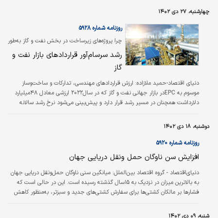
سودآوری شرکت‌های بزرگ نفتی که عمدتا سودمحور هستند تاثیری فاجعه‌بار دارد؛
چهارشنبه، ۲۷ دی ۱۴۰۲
چراکه این تغییر به‌معنای از دست‌دادن بالقوه سهم بازار است و تحقق آن کابوسی
خوفناک برای آنها خواهد بود.
روزنامه شماره ۵۹۲۸
چرا پروژه‌های زیرساخت در بخش نفت و گاز به‌طور
غیر‌قابل باوری درحال‌توسعه هستند؟
رشد سرسام‌آور قراردادهای بازار نفت و
گاز
دنیای اقتصاد-حمید ملازاده:
ارزش قراردادهای مهندسی، تدارکات و ساخت‌وساز
موسوم به EPCدر بازار جهانی نفت و گاز که در سال‌۲۰۲۲ ارزشی معادل ۴۸‌میلیارد
دلارداشت همچنان در مسیر رشد قرار دارد و پیش‌بینی می‌شود نرخ رشد سالانه
ترکیبی (CAGR) آنها تا سال‌۲۰۲۸ به ۵.۷‌درصد برسد و ارزشی معدل ۶۸‌میلیارد دلار
پیدا کند. این نوع قراردادها که ارزش آنها در سال‌۲۰۳۱ به ۹۳‌میلیارد دلار خواهد
دوشنبه، ۱۸ دی ۱۴۰۲
رسید، جزء لاینفک اکتشاف، تولید و حمل‌ونقل منابع نفت و گاز بوده، نقشی ضروری
در شکل‌دادن به چشم‌انداز صنعت نفت و گاز ایفا کرده و در زمینه‌های متنوعی از…
روزنامه شماره ۵۹۲۰
افزایش سن ناوگان حمل ‌ونقل دریایی جهان
دنیای‌اقتصاد - گروه اقتصاد بین‌الملل:
میانگین سنی ناوگان حمل‌‌‌ونقل دریایی جهان
به بالاترین میزان در نزدیک به ۱۵سال گذشته رسیده است. این در حالی است که
فشارها بر مالکان کشتی‌‌‌ها برای سفارش کشتی‌‌‌های جدید و سبزتر، به‌منظور کاهش
انتشار کربن ناشی از تجارت جهانی، افزایش یافته است. به گزارش فایننشال‌‌‌تایمز،
واسطه‌‌‌هایی که به مالکان در زمینه ساخت‌وساز کشتی مشاوره می‌دهند، می‌‌‌گویند که
شنبه، ۰۹ دی ۱۴۰۲