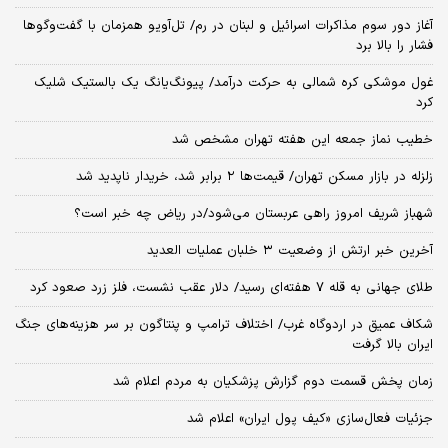
آغاز دور سوم مذاکرات اسرائیل و لبنان در رم/ تل‌آویو همزمان با گفت‌وگوها
فشار را بالا برد
غول موشکی کره شمالی به حرکت درآمد/ پیونگ‌یانگ یک بالستیک شلیک
کرد
خطیب نماز جمعه این هفته تهران مشخص شد
زلزله در بازار مسکن تهران/ قیمت‌ها ۲ برابر شد، خریدار ناپدید شد
شهباز شریف امروز راهی عربستان می‌شود/در ریاض چه خبر است؟
آخرین خبر ارتش از وضعیت ۳ خلبان عملیات العدید
طلای جهانی به قله ۷ هفته‌ای رسید/ دلار عقب نشست، فلز زرد صعود کرد
شکاف عمیق در اردوگاه غرب/ اختلاف ترامپ و پنتاگون بر سر هزینه‌های جنگ
ایران بالا گرفت
زمان پخش قسمت دوم گزارش پزشکیان به مردم اعلام شد
جزئیات فعال‌سازی «کیف پول ایران» اعلام شد