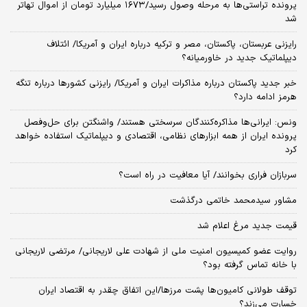
پرونده تراستی‌ها به مرحله وصول رسید/۱۶۷۳ میلیارد تومان از اموال تهاتر
شد
رایزنی عربستان، پاکستان، مصر و ترکیه درباره ایران و آمریکا/ ائتلاف
دیپلماتیک جدید در خاورمیانه؟
خبر جدید پاکستان درباره مذاکرات ایران و آمریکا/ رایزنی کشورها درباره تنگه
هرمز ادامه دارد؟
ونس: ایرانی‌ها مذاکره‌کنندگان سرسختی هستند/ واشنگتن برای حل‌وفصل
پرونده ایران از همه ابزارهای نظامی، اقتصادی و دیپلماتیک استفاده خواهد
کرد
سربازان فراری بخوانند/ آیا معافیت در راه است؟
مشاور سیدمحمد خاتمی درگذشت
قیمت جدید مرغ اعلام شد
روایت عضو کمیسیون امنیت ملی از شهادت علی لاریجانی/ مرتضی لاریجانی
با خانه تماس گرفته بود؟
توقف طولانی کامیون‌ها پشت مرزها/این اتفاق چقدر به اقتصاد ایران
خسارت می‌زند؟