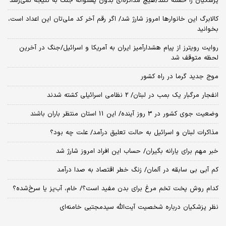
پزشکیان را خسته کنند/هیچ مذاکره‌ای بدون پشتوانه جنگ به نتیجه نمی‌رسد
کالابرگ این خانوارها امروز شارژ شد/ اگر رقم آخر کد ملی‌تان این اعداد است،
بخوانید
روایت رویترز از پیام هشدارآمیز ایران به آمریکا و اسرائیل/جنگ در آخرین
لحظه متوقف شد
موج جدید گرما در راه کشور
انفجار مرگبار یک بمب در لبنان/ 2 نظامی اسرائیلی کشته شدند
وضعیت جوی کشور در 3 روز آینده/ این 11 استان منتظر باران باشند
مذاکرات لبنان و اسرائیل به حالت تعلیق درآمد/ علت چه بود؟
خبر مهم برای یارانه بگیران/ حساب این افراد امروز شارژ شد
کم آبی بی سابقه در آلمان/ زنگ خطر اقتصاد به صدا درآمد
کدام روش پخت تخم مرغ برای بدن مفید است؟/ خام، آب‌پز یا سرخ‌شده؟
نظر پزشکیان درباره شخصیت آیت‌الله سیدمجتبی خامنه‌ای