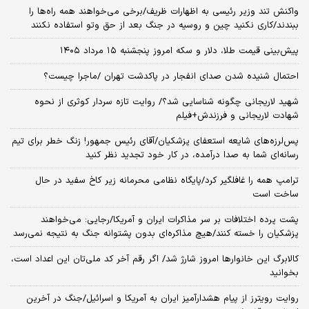
واکنش تند وزیر رئیسی به اظهارات ظریف/برخی می‌خواهند همه راه‌ها را
ببندند/کاری نکنید چین و روسیه در جنگ بعد از حق وتو استفاده نکنند
پیش‌بینی قیمت طلا، دلار و سکه امروز پنجشنبه ۱۵ مرداد ۱۴۰۵
احتمال شنیده شدن صدای انفجار در پاکدشت تهران /ماجرا چیست؟
شهید لاریجانی چگونه شناسایی شد؟/ روایت تازه سردار کوثری از نحوه
شهادت لاریجانی و فرزندش+فیلم
پس‌لرزه‌های شایعه استعفای پزشکیان/آقای رئیس جمهور! زنگ خطر برای تیم
رسانه‌ای شما به صدا درآمده، در کار خود تجدید نظر کنید
ترامپ همه را غافلگیر کرد/پایگاه نظامی محرمانه زیر کاخ سفید در حال
ساخت است
پشت پرده اختلافات بر سر مذاکرات ایران و آمریکا/رجایی: می‌خواهند
پزشکیان را خسته کنند/هیچ مذاکره‌ای بدون پشتوانه جنگ به نتیجه نمی‌رسد
کالابرگ این خانوارها امروز شارژ شد/ اگر رقم آخر کد ملی‌تان این اعداد است،
بخوانید
روایت رویترز از پیام هشدارآمیز ایران به آمریکا و اسرائیل/جنگ در آخرین