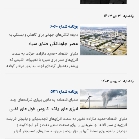
مساله این است که با وجود اینکه سرعت تکنولوژی
در پیشبرد رسیدن به انرژی‌‌‌های تجدید‌پذیر
بالاست؛ اما سرمایه‌گذاری در این مسیر جذابیت
یکشنبه، ۳۱ تیر ۱۴۰۳
ندارد.
روزنامه شماره ۶۰۶۰
به‌رغم تلاش‌های جهانی برای کاهش وابستگی به
هیدروکربن‏‏‏‏‌ها‌ مصرف این منابع در سطح بالایی
عصر جاودانگی طلای ‌سیاه
باقی خواهد ماند
دنیای اقتصاد -حمید ملازاده:
حرکت به سمت
انرژی‌های سبز برای مبارزه با تغییرات اقلیمی که
پیشتر به‌عنوان آینده‌ای اجتناب‌ناپذیر درنظر گرفته
می‌شد، در چند ماه اخیر نشانه‌های نگران‌‌‌‌‌کننده‌‌‌‌‌ای
از کاهش شتاب را نشان می‌دهد. به‌نظر می‌رسد
یکشنبه، ۰۱ بهمن ۱۴۰۲
روند تغییر به سمت انرژی‌های تجدیدپذیر با
مشکلاتی مواجه‌شده و تغییرات مدنظر با سرعت
روزنامه شماره ۵۹۳۱
موردانتظار پیش نمی‌رود. اولین علامت این تغییر،
«دنیای‌اقتصاد» به دلایل بیزاری شرکت‌های چند
کاهش فروش خودروهای الکتریکی (EV) است که
ملیتی از انرژی‌های سبز پرداخت
انرژی‌های پاک؛ کابوس غول‌های نفتی
به‌عنوان نماد تحول در صنعت حمل‌ونقل و کاهش
وابستگی به سوخت‌های فسیلی شناخته می‌شود.
دنیای اقتصاد-حمید ملازاده:
تغییر به سمت انرژی‌های تجدیدپذیر و پذیرش فزاینده
انرژی‌های سبز قطعا چالش‌هایی را برای صنعت سنتی نفت و گاز ایجاد‌کرده و
تهدیدی بالقوه برای تسلط آنها بر بازار بوده و می‌تواند مدل‌های کسب‌وکار آنها را
مختل کند. گذار از سوخت‌های فسیلی و حرکت به سمت انرژی‌های پاک بر تقاضا و