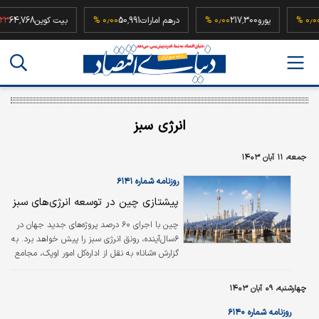
52,5
۰٫۰۰ %
یورو
217,300
۰٫۰۰ %
درهم امارات
50,991
۰٫۰۰ %
بیت کوین
,768
انرژی سبز
جمعه، ۱۱ آبان ۱۴۰۳
روزنامه شماره ۶۱۴۱
پیشتازی چین در توسعه انرژی‌های سبز
چین با اجرای ۶۰‌ درصد پروژه‌های جدید جهان در
۶سال‌آینده، رونق انرژی سبز را پیش خواهد برد. به
گزارش «شانا» به نقل از اداره‌کل امور اوپک، مجامع
و سازمان‌های بین‌المللی وزارت نفت، طبق گزارش
«انرژی‌‌‌‌‌های تجدیدپذیر ۲۰۲۴» آژانس بین‌المللی
چهارشنبه، ۰۹ آبان ۱۴۰۳
انرژی که هفته گذشته منتشر شد، انتظار می‌رود
چین تقریبا ۶۰‌درصد از ظرفیت جدید انرژی‌های
روزنامه شماره ۶۱۴۰