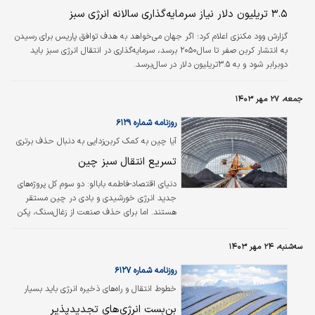
تجدیدپذیر جهان را تا سال‌۲۰۳۰ به خود
۳.۵ تریلیون دلار نیاز سرمایه‌گذاری سالانه انرژی سبز
اختصاص دهد. آژانس بین‌المللی انرژی برآورد
کرده‌است با توجه به برنامه‌های انرژی پاک چین و
گزارش وود مکنزی اعلام کرد؛ اگر جهان می‌خواهد به هدف توافق پاریس برای رسیدن
هند، طی ۶سال‌آینده پروژه‌های انرژی تجدیدپذیر
به انتشار کربن صفر تا سال‌۲۰۵۰ برسد، سرمایه‌گذاری در انتقال انرژی سبز باید
با…
دو‌برابر شود و به ۳.۵‌تریلیون دلار در سال‌برسد.
جمعه، ۲۷ مهر ۱۴۰۳
روزنامه شماره ۶۱۲۹
آیا چین به کمک کربن‌زدایی به دنبال حذف برتری
آمریکا است؟
تسریع انتقال سبز چین
دنیای اقتصاد-فاطمه بابالو:
دو سوم کل پروژه‌های
جدید انرژی خورشیدی و بادی در چین مستقر
هستند. اما برای حذف صنعت از زغال‌سنگ، پکن
نیاز به راه‌اندازی یک بازار واقعی انرژی دارد.
انرژی‌های تجدید‌پذیر و کربن‌زدایی راهی برای
سه‌شنبه، ۲۴ مهر ۱۴۰۳
احقاق خواسته دیرینه شی جین‌پینگ برای
استقلال انرژی چین است. به گزارش فایننشال
روزنامه شماره ۶۱۲۷
تایمز، مقیاس و سرعت دور شدن چین از
خطوط انتقال و راه‌‌‌های ذخیره انرژی باید بسیار
سوخت‌های فسیلی، از پیش‌بینی‌های بین‌المللی و
سریع‌تر مستقر شوند
بن‌‌‌بست انرژی‌‌‌های تجدیدپذیر
حتی اهداف خود پکن فراتر رفته و جهان را در