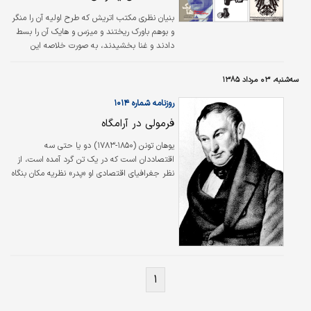
بنیان نظری مکتب اتریش که طرح اولیه آن را منگر
و بوهم باورک ریختند و میزس و هایک آن را بسط
دادند و غنا بخشیدند، به صورت خلاصه این
است: نظریه‌هایی که کار یا هزینه تولید را منشا
ارزش می‌دانند (آدام اسمیت و دیوید ریکاردو و
سه‌شنبه، ۰۳ مرداد ۱۳۸۵
کارل مارکس)، بی‌اعتبارند. آنچه باعث می‌شود،
مردم کالایی را به قیمتی که در بازار یافت می‌شود،
روزنامه شماره ۱۰۱۴
خریداری کنند، ترجیحات ذهنی انسان‌هاست که
فرمولی در آرامگاه
آ‌نان را بر آن می‌دارد چه کالایی را، چه زمانی و با
چه قیمتی خریداری کنند. بنابراین باید تولید و
یوهان تونن (۱۸۵۰-۱۷۸۳) دو یا حتی سه
داد‌وستد در فضای کاملا آزاد و بدون مداخله
اقتصاددان است که در یک تن گرد آمده است، از
عناصر…
نظر جغرافیای اقتصادی او «پدر» نظریه مکان بنگاه
است، شاخه‌ای از علم اقتصاد که به نقش فاصله
و وسعت در زندگی اقتصادی می‌پردازد. از دید
نظریه‌پردازان، تونن یکی از کاشفان مستقل نظریه
مطلوبیت نهایی توزیع است و از نظر اقتصاد
ریاضی و اقتصادسنجی، چهره‌ای پیشرو در استفاده
از ریاضیات پیشرفته در حل مسائل حداکثر کردن
است. تونن همچنین یکی از چهره‌های مهمی است
۱
که تاریخ اندیشه اقتصادی او را به فراموشی سپرده
است.