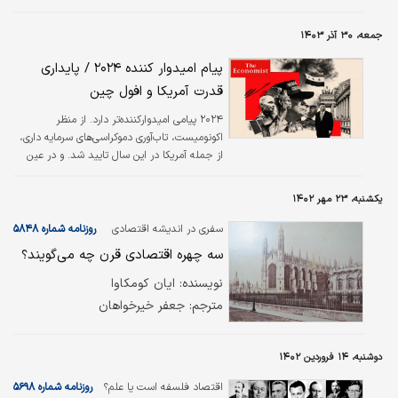
بیستم بوده است. از دیگر علایق پژوهشی او
می‌توان به تاریخ اقتصاد رفاه، رابطه بین اقتصاد و
جمعه، ۳۰ آذر ۱۴۰۳
سایر علوم اجتماعی، اقتصاد کاربردی، تاریخ
اقتصاد کلان تجربی، تاریخ اقتصاد کلان عدم
پیام امیدوار کننده ۲۰۲۴ / پایداری
تعادل، جان مینارد کینز و انقلاب کینزی، پل
قدرت آمریکا و افول چین
ساموئلسون، تاریخ ایده‌ها درباره رکود بلندمدت و
تاریخ علوم اجتماعی از سال۱۹۴۵ تاکنون اشاره کرد.
۲۰۲۴ پیامی امیدوارکننده‌تر دارد. از منظر
او طی ۸سال گذشته روی زندگی‌نامه فکری پل
اکونومیست، تاب‌آوری دموکراسی‌های سرمایه داری،
ساموئلسون کار…
از جمله آمریکا در این سال تایید شد. و در عین
حال، برخی نقاط ضعف حکومت‌های استبدادی، از
جمله چین آشکارتر شد.
یکشنبه، ۲۳ مهر ۱۴۰۲
سفری در اندیشه اقتصادی
روزنامه شماره ۵۸۴۸
سه چهره اقتصادی قرن چه می‌گویند؟
نویسنده: ایان کومکاوا
مترجم: جعفر خیرخواهان
دوشنبه، ۱۴ فروردین ۱۴۰۲
اقتصاد فلسفه است یا علم؟
روزنامه شماره ۵۶۹۸