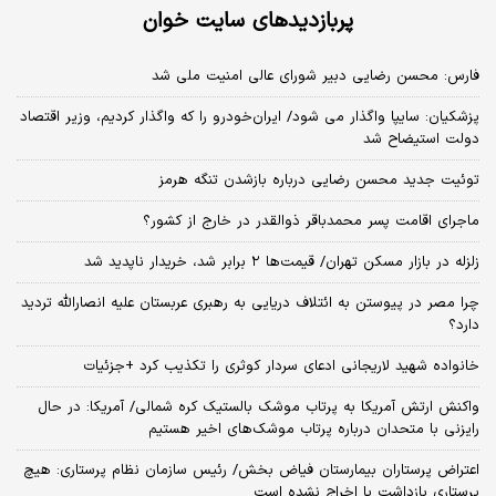
پربازدیدهای سایت خوان
فارس: محسن رضایی دبیر شورای عالی امنیت ملی شد
پزشکیان: سایپا واگذار می شود/ ایران‌خودرو را که واگذار کردیم، وزیر اقتصاد
دولت استیضاح شد
توئیت جدید محسن رضایی درباره بازشدن تنگه هرمز
ماجرای اقامت پسر محمدباقر ذوالقدر در خارج از کشور؟
زلزله در بازار مسکن تهران/ قیمت‌ها ۲ برابر شد، خریدار ناپدید شد
چرا مصر در پیوستن به ائتلاف دریایی به رهبری عربستان علیه انصارالله تردید
دارد؟
خانواده شهید لاریجانی ادعای سردار کوثری را تکذیب کرد +جزئیات
واکنش ارتش آمریکا به پرتاب موشک بالستیک کره شمالی/ آمریکا: در حال
رایزنی با متحدان درباره پرتاب موشک‌های اخیر هستیم
اعتراض پرستاران بیمارستان فیاض بخش/ رئیس سازمان نظام پرستاری: هیچ
پرستاری بازداشت یا اخراج نشده است