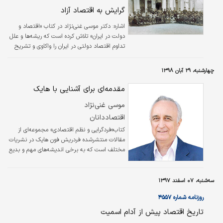
و متمم آن
نگاه می‌کنند که نمی‌توان در دیگر افراد این قضیه
گرایش به اقتصاد آزاد
را مشاهده کرد. اما کاپیتالیسم یا سرمایه‌داری
موضوعی نبوده که…
اشاره: دکتر موسی غنی‌نژاد در کتاب «اقتصاد و
دولت در ایران» تلاش کرده است که ریشه‌ها و علل
تداوم اقتصاد دولتی در ایران را واکاوی و تشریح
کند. در اینجا بخش‌هایی از فصل دوم این کتاب را
می‌خوانید که به اندیشه‌های اقتصادی در مجلس
چهارشنبه، ۲۹ آبان ۱۳۹۸
اول پرداخته و به این نتیجه رسیده است که
گرایش کلی مجلس اول مشروطه، از نظر فلسفه
مقدمه‌ای برای آشنایی با هایک
سیاسی اقتصاد آزاد بوده است.
موسی غنی‌نژاد
اقتصاددانان
کتاب«فردگرایی و نظم اقتصادی» مجموعه‌ای از
مقالات منتشرشده فردریش فون هایک در نشریات
مختلف است که به برخی اندیشه‌های مهم و بدیع
اولیه او بر می‌گردد که هایک آنجا مطرح کرده و
سپس در برخی کتاب‌های بعدی او بسط داده شده
است. نخستین بخش کتاب به موضوع تمایزمیان
سه‌شنبه، ۰۷ اسفند ۱۳۹۷
فردگرایی حقیقی و فردگرایی کاذب اختصاص دارد
روزنامه شماره ۴۵۵۷
و هایک در آن به این بحث می‌پردازد که در عصر
روشنگری دو نظریه متفاوت فردگرایی مبتنی بر دو
تاریخ اقتصاد پیش از آدام اسمیت
نگاه متفاوت فلسفی شکل گرفت. هر دو در درجه