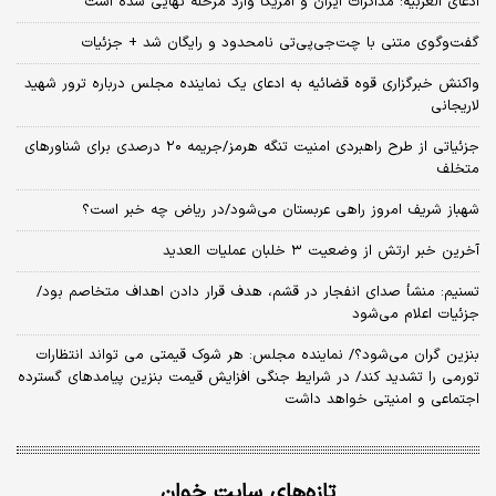
ادعای العربیه: مذاکرات ایران و آمریکا وارد مرحله نهایی شده است
گفت‌وگوی متنی با چت‌جی‌پی‌تی نامحدود و رایگان شد + جزئیات
واکنش خبرگزاری قوه قضائیه به ادعای یک نماینده مجلس درباره ترور شهید
لاریجانی
جزئیاتی از طرح راهبردی امنیت تنگه هرمز/جریمه ۲۰ درصدی برای شناورهای
متخلف
شهباز شریف امروز راهی عربستان می‌شود/در ریاض چه خبر است؟
آخرین خبر ارتش از وضعیت ۳ خلبان عملیات العدید
تسنیم: منشأ صدای انفجار در قشم، هدف قرار دادن اهداف متخاصم بود/
جزئیات اعلام می‌شود
بنزین گران می‌شود؟/ نماینده مجلس: هر شوک قیمتی می تواند انتظارات
تورمی را تشدید کند/ در شرایط جنگی افزایش قیمت بنزین پیامدهای گسترده
اجتماعی و امنیتی خواهد داشت
تازه‌های سایت خوان