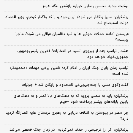
توئیت جدید محسن رضایی درباره بازشدن تنگه هرمز
پزشکیان: سایپا واگذار می شود/ ایران‌خودرو را که واگذار کردیم، وزیر اقتصاد
دولت استیضاح شد
عربستان آماده حملات حوثی ها و شبه نظامیان عراقی می شود/ ماجرا
چیست؟
هشدار ترامپ بعد از پیروزی السید در انتخابات/ آخرین رئیس‌جمهور،
جمهوری‌خواه خواهم بود
ترامپ زمان پایان جنگ ایران را اعلام کرد/ تامین برخی مهمات «محدودتر»
شده است
گفت‌وگوی متنی با چت‌جی‌پی‌تی نامحدود و رایگان شد + جزئیات
پزشکیان: باید به سمتی برویم که به دهک‌های بالا کمتر و به دهک‌های
پایین یارانه‌های بیشتر پرداخت شود +فیلم
چرا مصر در پیوستن به ائتلاف دریایی به رهبری عربستان علیه انصارالله تردید
دارد؟
پزشکیان: اگر ارز ترجیحی را حذف نمی‌کردیم، در زمان جنگ قحطی می‌شد