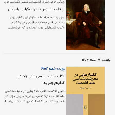
زندگی جرمی بنتام، اندیشمند شهیر انگلیسی مورد
بررسی قرار گرفت؛
از تایید لسه‎فر تا دولت‌گرایی رادیکال
جرمی بنتام، فیلسوف، حقوق‌دان و نظریه‌پرداز
اجتماعی قرن هجدهم میلادی از بنیان‌گذاران
مکتب فایده‌گرایی بود؛ اندیشه‌ای که خوشبختی
اکثریت را ملاک نهایی اخلاق و سیاست می‌دانست.
او در ابتدا با نگارش کتاب «در دفاع از ربا» در
قامت یک طرفدار پرشور آزادی اقتصادی ظاهر شد؛
اما با پیگیری فایده‌گرایی فلسفی تا آن‌جایی پیش
رفت که مبدع ایده «پان‌اپتیکون» شد؛ جامعه‌ای
استبدادی بناشده بر فایده‌گرایی بنتامی که همه
یکشنبه، ۲۶ اسفند ۱۴۰۴
شئون زندگی افراد، ‌از خواب و خوراک تا
روزنامه شماره ۶۲۵۳
فعالیت‌های اقتصادی، توسط مصلح اجتماعی
تعیین می‌شد و مورد…
کتاب جدید موسی غنی‌نژاد در
کتاب‌فروشی‌ها
دنیای اقتصاد: کتاب «گفتارهایی در معرفت‌شناسی
علم اقتصاد» نوشته موسی غنی‌نژاد راهی بازار نشر
شد. این کتاب در ۴ گفتار تدوین شده که عبارتند از
«مبانی معرفتی علم اقتصاد»، «معرفت‌شناسی و
روش‌شناسی مارکسیستی»، «مبانی معرفت‌شناسی