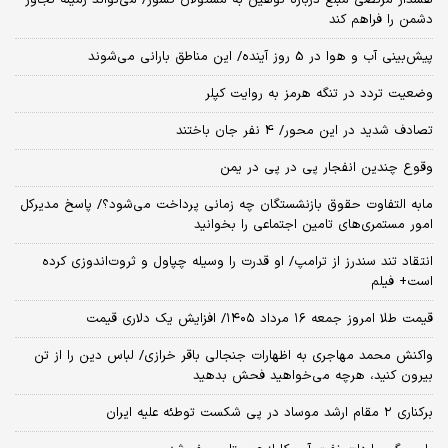
هشدار مرتضی مبلغ درباره توهین به مسئولان کشور/ می‌تواند زمینه تجاوز
دشمن را فراهم کند
پیش‌بینی آب و هوا در 5 روز آینده/ این مناطق بارانی می‌شوند
وضعیت تردد در تنگه هرمز به روایت کپلر
تصادف شدید در این محور/ 4 نفر جان باختند
وقوع چندین انفجار پی در پی در یمن
مابه التفاوت حقوق بازنشستگان چه زمانی پرداخت می‌شود؟/ پاسخ مدیرکل
امور مستمری‌های تامین اجتماعی را بخوانید
انتقاد تند سندرز از ترامپ/ او قدرت را وسیله چپاول و ثروت‌اندوزی کرده
است+ فیلم
قیمت طلا امروز جمعه ۱۶ مرداد ۱۴۰۵/ افزایش یک دلاری قیمت
واکنش محمد مهاجری به اظهارات جنجالی باقر خرازی/ لباس دین را از تن
بیرون کنید، هرچه می‌خواهید فحش بدهید
برکناری ۲ مقام‌ ارشد موساد در پی شکست توطئه علیه ایران