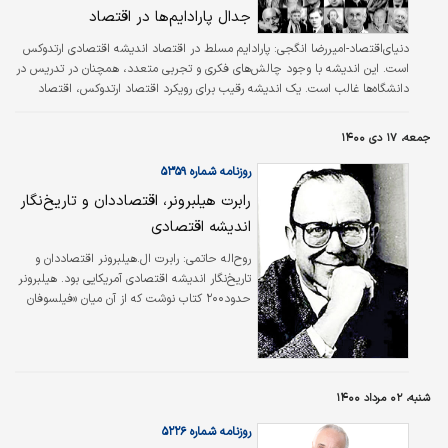
جدال پارادایم‌ها در اقتصاد
دنیای‌اقتصاد-امیررضا انگجی:
پارادایم مسلط در اقتصاد اندیشه اقتصادی ارتدوکس
است. این اندیشه با وجود چالش‌های فکری و تجربی متعدد، همچنان در تدریس در
دانشگاه‌ها غالب است. یک اندیشه رقیب برای رویکرد اقتصاد ارتدوکس، اقتصاد
هترودوکس است که از سه گروه رویکرد نظری تشکیل شده است که به هترودوکسی
چپ، مکتب نئو اتریش و هترودوکسی جدید شناخته می‌شود.
جمعه، ۱۷ دی ۱۴۰۰
روزنامه شماره ۵۳۵۹
رابرت هیلبرونر، اقتصاددان و تاریخ‌نگار
اندیشه اقتصادی
روح‌‌اله حاتمی:
رابرت ال.هیلبرونر اقتصاددان و
تاریخ‌نگار اندیشه اقتصادی آمریکایی بود. هیلبرونر
حدود۲۰۰ کتاب نوشت که از آن میان «فیلسوفان
دنیوی: زندگی، زمانه و اندیشه‌های اندیشمندان
اقتصادی بزرگ (۱۹۵۳) » شهرت یافته است؛ او در
این کتاب به اقتصاددانان برجسته‌ای چون آدام
اسمیت، کارل مارکس و جان کینز پرداخته است.
شنبه، ۰۲ مرداد ۱۴۰۰
روزنامه شماره ۵۲۲۶