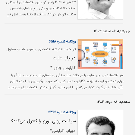
۱۳ فوریه ۲۰۲۶ راجر گریسون اقتصاددان آمریکایی،
استاد دانشگاه آبرن و یکی از چهره‌های شاخص
مکتب اتریش در ۸۲ سالگی از دنیا رفت. اهل فن
معمولا گریسون را با یک ساختار نموداری
می‌شناسند که در جوانی برای توضیح اقتصاد کلان
چهارشنبه، ۰۶ اسفند ۱۴۰۴
اتریشی ابداع کرد. او در کتاب «زمان و پول» که در
سال ۲۰۰۱ منتشر شد با کمک همین نمودارها
روزنامه شماره ۶۵۱۸
نظریات اقتصاد کلان مکاتب مختلف اندیشه
تاریخچه اندیشه اقتصادی پیرامون علت و معلول
اقتصادی معاصر (از جمله اتریشی‌ها، کینزی‌ها و
بررسی شد (قسمت اول)
پول‌گرایان) را کنار هم گذاشت و توانست با
در باب علیت
سرراستی کم‌نظیری فرصت مقایسه این دیدگاه‌های
کارلوس چاوز *
متعارض تئوریک را برای خواننده…
هر اقتصاددانی این عبارت را می‌داند: همبستگی به معنای علیت نیست. ما آن را
برای دانشجویان، به روزنامه‌نگاران، به هر کسی که ضریب رگرسیون را با یک ادعای
علّی اشتباه می‌گیرد، تکرار می‌کنیم. با این حال، اگر از بیشتر اقتصاددانان بخواهید
توضیح دهند که علیت در واقع چیست، دچار تردید می‌شوید. ما می‌دانیم چگونه
اثرات علّی را شناسایی کنیم. ما تهدیدهای موجود برای شناسایی را می‌شناسیم اما
سه‌شنبه، ۲۸ مرداد ۱۴۰۴
پرسش فلسفی زیربنایی، این سوال که معنای اثر نهادن X بر Y چیست، به ندرت
مطرح می‌شود.
روزنامه شماره ۶۳۶۶
سیاست‌ پولی تورم را کنترل می‌کند؟
مهراب کیارسی*