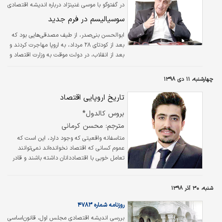
در گفت‏وگو با موسی غنی‏نژاد درباره اندیشه اقتصادی
بنی‏صدر مطرح شد
سوسیالیسم در فرم جدید
ابوالحسن بنی‌صدر، از طیف مصدقی‌هایی بود که
بعد از کودتای ۲۸ مرداد، به اروپا مهاجرت کردند و
بعد از انقلاب، در دولت موقت به وزارت اقتصاد و
دارایی رسید. او که مدعی نظریه‌پردازی اقتصادی
بود، سوسیالیستی بود که اندیشه‌های اقتصادی
چهارشنبه، ۱۱ دی ۱۳۹۸
دولت‌مدارش را رنگ و لعاب اسلامی بخشیده بود و
همین نظریات تا بن دندان چپ، بنیان بسیاری از
تاریخ اروپایی اقتصاد
قوانین اساسی جمهوری اسلامی شد. اما بنی‌صدر
بروس کالدول*
در دولت بازرگان چه می‌کرد و آیا حضور او در
دولت موقت، به معنای هم‌فکری او و مهندس
مترجم: محسن کرمانی
بازرگان در اقتصاد و سیاست بود؟ آیا می‌توان
متاسفانه واقعیتی که وجود دارد، این است که
بازرگان را لیبرال…
عموم کسانی که اقتصاد نخوانده‌اند نمی‌توانند
تعامل خوبی با اقتصاددانان داشته باشند و قادر
به پذیرفتن صحبت‌های آنان نیستند. از طرفی
بسیاری از اقتصاددانان نیز از آنجا که غالبا با
مدل‌سازی و ریاضیات سر و کار دارند، نظرات
شنبه، ۳۰ آذر ۱۳۹۸
صاحب‌نظران دیگر رشته‌ها را به آسانی قبول
روزنامه شماره ۴۷۸۳
نمی‌کنند. اقتصاددانان گاهی سوالاتی را مطرح
می‌کنند یا درخصوص برخی مسائل چنان با تردید
بررسی اندیشه اقتصادی مجلس اول، قانون‌اساسی