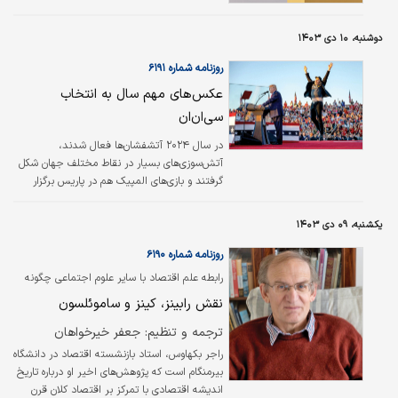
اندیشه اقتصادی کینز» و «هایک و رویکرد
معرفت‌شناختی برای توضیح نظم بازار».
دوشنبه، ۱۰ دی ۱۴۰۳
روزنامه شماره ۶۱۹۱
عکس‌های مهم سال به انتخاب
سی‌ان‌ان
در سال ۲۰۲۴ آتشفشان‌ها فعال شدند،
آتش‌سوزی‌های بسیار در نقاط مختلف جهان شکل
گرفتند و بازی‌های المپیک هم در پاریس برگزار
شد. این سالِ پر از اتفاق و حادثه به پایان رسید و
اکنون می‌توانیم از نگاه لنز عکاسان خبری این سال
یکشنبه، ۰۹ دی ۱۴۰۳
میلادی را مرور کنیم. اینجا عکس‌هایی را می‌بینید
که از میان عکس‌های منتخب خبرگزاری سی‌ان‌ان
روزنامه شماره ۶۱۹۰
برای سال ۲۰۲۴ انتخاب شده‌اند.
رابطه علم اقتصاد با سایر علوم اجتماعی چگونه
است؟
نقش رابینز، کینز و ساموئلسون
ترجمه و تنظیم: جعفر خیرخواهان
راجر بکهاوس، استاد بازنشسته اقتصاد در دانشگاه
بیرمنگام است که پژوهش‌های اخیر او درباره تاریخ
اندیشه اقتصادی با تمرکز بر اقتصاد کلان قرن