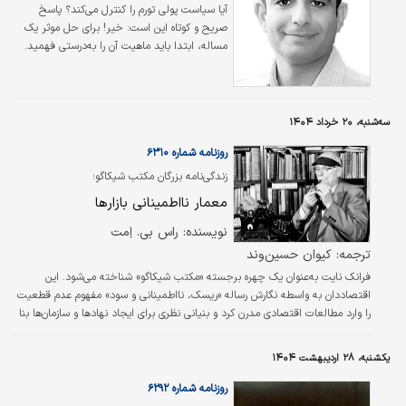
آیا سیاست پولی تورم را کنترل می‌کند؟ پاسخ
صریح و کوتاه این است: خیر! برای حل موثر یک
مساله، ابتدا باید ماهیت آن را به‌درستی فهمید.
این خود، دست‌کم نیمی از حل مساله است.
سه‌شنبه، ۲۰ خرداد ۱۴۰۴
روزنامه شماره ۶۳۱۰
زندگی‌نامه بزرگان مکتب شیکاگو؛
معمار نااطمینانی بازارها
نويسنده: راس بي. اِمت
ترجمه: کيوان حسين‌وند
فرانک نایت به‌عنوان یک چهره برجسته «مکتب شیکاگو» شناخته می‌شود. این
اقتصاددان به واسطه نگارش رساله «ریسک، نااطمینانی و سود» مفهوم عدم قطعیت
را وارد مطالعات اقتصادی مدرن کرد و بنیانی نظری برای ایجاد نهادها و سازمان‌ها بنا
نهاد. او از مدافعان نظریه‌پردازی در اقتصاد به شمار می‌رفت.
یکشنبه، ۲۸ اردیبهشت ۱۴۰۴
روزنامه شماره ۶۲۹۲