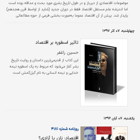
موضوعات اقتصادی از دیرباز و در طول تاریخ بشری مورد بحث و مداقه بوده است
اول بر اهمیت فرد تاکید داشتند و به این اعتبار
اما اندیشه علم مستقل اقتصاد فقط در دوران جدید (شاید از اواسط قرن هجدهم)
به فردگرایی …
پایدار شد. پیش از آن اقتصاد عموما به‌صورت بخشی فرعی از حوزه مطالعاتی
گسترده‌تری از موضوعات سیاسی، اخلاقی و دینی مورد بحث قرار می‌گرفت.
چهارشنبه، ۰۷ آذر ۱۳۹۷
تاثیر اسطوره بر اقتصاد
حسین راغفر
این کتاب از قدیمی‌ترین داستان و روایت تاریخ
بشر آغاز می‌شود که مربوط به یک اسطوره نیمه
خدایی و نیمه انسانی به نام گیل‌گمش است.
مولف سپس می‌کوشد نشان دهد برای اینکه ما
اقتصاددان خوبی باشیم، باید یا ریاضیدان خوب یا
فیلسوف خوب یا هر دوی آنها باشیم. استدلال
می‌کند که تاکید بیش از حد بر ریاضیات ما را از
جنبه‌های انسانی غافل می‌کند و سبب می‌شود
الگوهای تعریف شده در اقتصاد، یک الگوی
نامتوازن تصنعی باشند که فهم ما را از
یکشنبه، ۰۷ آبان ۱۳۹۶
واقعیت‌هایی که با آنها مواجه هستیم به‌شدت
روزنامه شماره ۴۱۸۱
منحرف می‌کند.
اقتصاد: نان یا آزادی؟