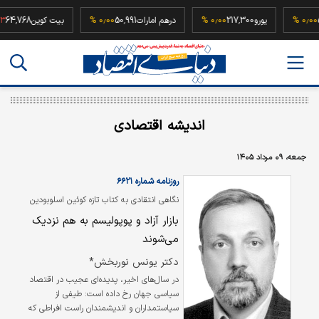
52,500
۰٫۰۰ %
یورو
217,300
۰٫۰۰ %
درهم امارات
50,991
۰٫۰۰ %
بیت کوین
68
اندیشه اقتصادی
جمعه، ۰۹ مرداد ۱۴۰۵
روزنامه شماره ۶۶۲۱
نگاهی انتقادی به کتاب تازه کوئین اسلوبودین
درباره پیوند پنهان میان نولیبرالیسم و راست
بازار آزاد و پوپولیسم به هم نزدیک
افراطی
می‌شوند
دکتر یونس نوربخش*
در سال‌های اخیر، پدیده‌ای عجیب در اقتصاد
سیاسی جهان رخ داده است: طیفی از
سیاستمداران و اندیشمندان راست افراطی که