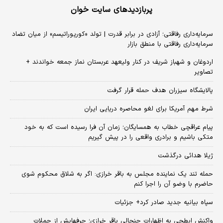
پربازدیدهای سایت خوان
سرمایه‌داری رفاقتی؛ آزادی در برابر قدرت | تولد «کورپوراتیسم» از میان تضاد
سرمایه‌داری رفاقتی با منطق بازار
اردوغان و شهباز شریف در کنار ولیعهد عربستان نماز جمعه خواندند +
تصاویر
پالایشگاه سیزران هدف حمله قرار گرفت
شرط مهم آمریکا برای لغو محاصره دریایی ایران
پیام عراقچی خطاب به همسایگان؛ زمان آن فرا رسیده است که به خود
متکی باشیم و برادری واقعی را در پیش گیریم
ژیلا هدائی درگذشت
حمله تند یک نماینده مجلس به باقر خرازی: اگر به شلاق محکوم شوی
حاضرم با وضو آن را اجرا کنم
سپاه بیانیه جدید صادر کرد+ جزئیات
واکنش ابطحی به اظهارات جنجالی باقر خرازی؛ حرفهایش از حملات