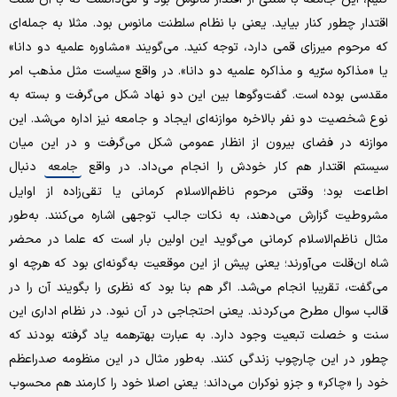
اقتدار چطور کنار بیاید. یعنی با نظام سلطنت مانوس بود. مثلا به جمله‌ای
که مرحوم میرزای قمی دارد، توجه کنید. می‌گویند «مشاوره‌ علمیه‌ دو دانا»
یا «مذاکره‌ سرّیه و مذاکره‌ علمیه‌ دو دانا». در واقع سیاست مثل مذهب امر
مقدسی بوده است. گفت‌و‌گوها بین این دو نهاد شکل می‌گرفت و بسته به
نوع شخصیت دو نفر بالاخره موازنه‌ای ایجاد و جامعه نیز اداره می‌شد. این
موازنه در فضای بیرون از انظار عمومی شکل می‌گرفت و در این میان
سیستم اقتدار هم کار خودش را انجام می‌داد. در واقع
دنبال
جامعه
اطاعت بود؛ وقتی مرحوم ناظم‌الاسلام کرمانی یا تقی‌زاده از اوایل
مشروطیت گزارش می‌دهند، به نکات جالب توجهی اشاره می‌کنند. به‌طور
مثال ناظم‌الاسلام کرمانی می‌گوید این اولین بار است که علما در محضر
شاه ان‌قلت می‌آورند؛ یعنی پیش از این موقعیت به‌گونه‌ای بود که هرچه او
می‌گفت، تقریبا انجام می‌شد. اگر هم بنا بود که نظری را بگویند آن را در
قالب سوال مطرح می‌کردند. یعنی احتجاجی در آن نبود. در نظام اداری این
سنت و خصلت تبعیت وجود دارد. به عبارت بهترهمه یاد گرفته بودند که
چطور در این چارچوب زندگی کنند. به‌طور مثال در این منظومه صدراعظم
خود را «چاکر» و جزو نوکران می‌داند؛ یعنی اصلا خود را کارمند هم محسوب