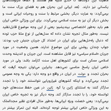
ماهیت این دولت‌ها تا حدی شبیه هم هستند و اتفاقا سرنوشت‌های
یکسانی نیز دارند. بُعد ایرانی این بحران هم به فضای بزرگ سنت ما
برمی‌گردد؛ به عبارت دیگر، بخشی مرتبط با سنت و روحیات ایرانی است و
بخش دیگر آن نیز به سنت اسلامی برمی‌گردد. برای این ویژگی خاص ایران
هم باید به‌طور اختصاصی بیندیشیم؛ یعنی از این وجه موضوع قابل‌تقلید
نیست. به‌طور مثال تجربه نشان داده که مدل‌هایی از نوع مثلا حزب توده
که دنبال راه‌حل‌هایی برای ایران در امتداد کل جریان جنبش چپ بودند؛
جواب چندان روشنی برای این موضوع ندارند. همین وضعیت در مورد
جریان «اسلام سیاسی» نیز قابل مشاهده است. این جریان و اندیشه‌ وحدت
اسلامی ممکن است برای کشورهای اهل سنت کارآمد باشد؛ ولی در مورد
خاص ایران پاسخ مناسبی نمی‌دهد. بنابراین می‌‌توان نتیجه گرفت که
بحران تجدد و
در ایران در واقع دو وجه دارد؛ یکی به وجه عمومی
دولت
تجدد برمی‌گردد و اینکه کشورهای غیراروپایی نتوانستند خود را با تجدد
سازگار کنند؛ به استثنای ژاپن یا کره.
در عین حفظ سنت‌های خود
ژاپن
توانسته خود، را با تجدد سازگار کند. وجه دیگر نیز به تجربه‌ خاص ایران
برمی‌گردد؛ یعنی خصلت ویژه‌ ایرانی‌ها. به‌طور مثال افرادی نظیر مجد‌الملک
به این ویژگی خاص ایرانی بیشتر توجه کرده‌اند. البته این تمرکز بیشتر در