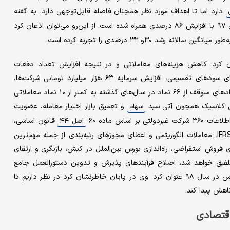
دارد اما تا اهداف مورد نظر همچنان فاصله قابل‌توجهی دارد. به گفته
در سال ۹۷ با افزایش ۸۶ درصدی همراه شده است. از این‌رو می‌توان اذعان کرد
یح مهم‌ترین‌ اقدامات سازمان بورس در سال ۹۷ عنوان کرد: کاهش هزینه‌های معاملاتی و در نتیجه افزایش تعداد دفعات
نقل و انتقالات، اعمال نرخ صفر برای سودهای تقسیمی، افزایش سرمایه ۶۳ هزار میلیارد تومانی شرکت‌ها،
بازنگری در دستورالعمل توقف و بازگشایی نمادها و کاهش تعداد نمادهای متوقف از ۶۶ نماد در سال‌های گذشته به کمتر از ۱۰ نماد معاملاتی
 مالی کلاسیک همچون آتی سبد
و تعمیق بازار اختیار معامله، عضویت
سهام
ولتی بر اساس ماده ۶۰
قانون اساسی،
اصل ۴۴
کاهش روزهای تسویه معاملات به سه روز، انتشار صورت‌های مالی IFRS، معاملات الگوریتمی و اعطای مجوزهای رتبه‌بندی از جمله مهم‌ترین‌
چنین راه‌اندازی فروش استقراضی، راه‌اندازی بورس بین‌الملل در کیش، بازنگری و ارتقای
 تلفیق خواهد شد، اصلاح فرآیندهای پذیرش و تدوین دستورالعمل جامع
صندوق‌های سرمایه‌گذاری را از جمله مهم‌ترین برنامه‌های سازمان بورس در سال ۹۸ عنوان کرد. وی در پایان خاطرنشان کرد در نظر داریم تا
قتصادی