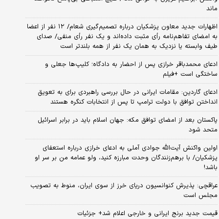
ماند
اظهارات جدید معاون پزشکیان درباره تصمیم‌گیری شعام/ ۱۲ نفر از اعضا
به امضای تفاهم‌نامه رأی مثبت داده‌اند و یک نفر رأی منفی/ صدای
طیف وابسته یا نزدیک به همان یک نفر از همه بلندتر است
ادعای محمدباقر خرازی پس از احضار به دادگاه؛ کلیپ‌ها جعلی و
ساختگی است +فیلم
ادعای گاردین: مقامات ایرانی در حال بررسی راهبردی برای به تعویق
انداختن توافق با دولت ترامپ تا پس از انتخابات کنگره هستند
پاکستان بعد از امضای توافق مکه: جهان اسلام باید در برابر اسرائیل
متحد شود
اولین واکنش آیت‌الله جوادی آملی به ادعای خرازی درباره استعفای
پزشکیان/ با برهم‌زنندگان وحدت مبارزه کنید، ولو عمامه من بر سر او
باشد!
عراقچی: پذیرش کنوانسیون دریای خرز از سوی ایران، منوط به تصویب
مجلس است
قیمت جدید برنج ایرانی و خارجی اعلام شد+ جزئیات