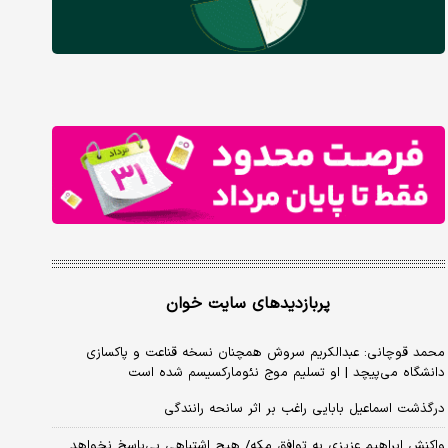
پربازدیدهای سایت خوان
محمد قوچانی: عبدالکریم سروش همچنان نسخه قناعت و پاکسازی
دانشگاه می‌پیچد | او تسلیم موج نئومارکسیسم شده است
درگذشت اسماعیل بابایی راغب بر اثر سانحه رانندگی
واکنش ابراهیم عزیزی به توافق مکه/ هیچ اشتباهی بی‌پاسخ نخواهد