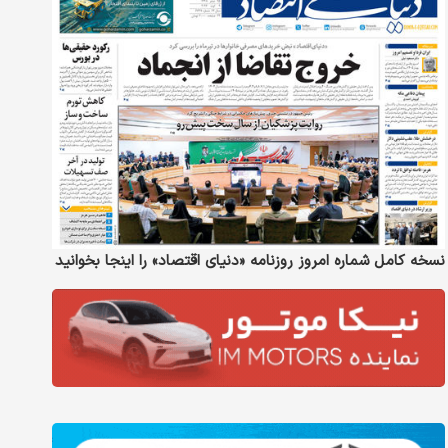
نسخه کامل شماره امروز روزنامه «دنیای‌ اقتصاد» را اینجا بخوانید