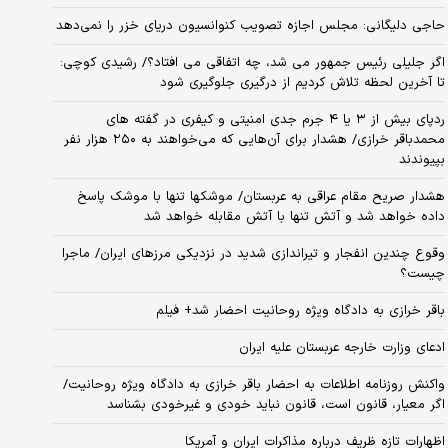
حاجی دلیگانی: مجلس اجازه تصویب کنوانسیون دریای خزر را نمی‌دهد
اگر جلیلی رئیس جمهور می شد، چه اتفاقی می افتاد؟/ رشیدی کوچی:
تا آخرین لحظه تلاش کردیم از درگیری جلوگیری شود
ردپای بیش از ۳ یا ۴ جرم جدی امنیتی و کیفری در گفته های
محمدباقر خرازی/ هشدار برای آن‌هایی که می‌خواهند به ۲۵۰ هزار نفر
بپیوندند
هشدار صریح مقام عراقی به عربستان/ موشکها تنها با موشک پاسخ
داده خواهد شد و آتش تنها با آتش مقابله خواهد شد
وقوع چندین انفجار و تیراندازی شدید در نزدیکی مرز‌های ایران/ ماجرا
چیست؟
باقر خرازی به دادگاه ویژه روحانیت احضار شد+ فیلم
ادعای وزارت خارجه عربستان علیه ایران
واکنش روزنامه اطلاعات به احضار باقر خرازی به دادگاه ویژه روحانیت/
اگر معیار، قانون است، قانون نباید خودی و غیرخودی بشناسد
اظهارات تازه ظریف درباره مذاکرات ایران و آمریکا