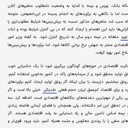
گاه بانک، بورس و بیمه با اشاره به وضعیت نامطلوب متغیر‌های کلان
گران‌کننده است اما با نگاهی به برآوردهای به انجام رسیده در این‌خصوص، متوجه
 سبب شد متغیرهای مذکور نسبت به پیش‌بینی‌ها شرایط مطلوب‌تری را
انی‌ها باید این اهتمام را ایجاد کنند که در پی کنترل شرایط بوده و ثبات
ماهانه در نیمه دوم سال به تدریج کنترل شود. به گفته وزیر امور
تورم
نتظار می‌رود در سال ٩٨ برخی متغیر‌های اقتصادی منجر به جهش نرخ برخی کالا‌ها شود، اما برآورد‌ها و پیش‌بینی‌ها
اح امور بهره گرفت.
الیت اقتصادی در حوزه‌های گوناگون پیگیری شود تا یک حکمرانی خوب
نق تولید محقق شود و از سرمایه‌های راکد در کشور به‌خوبی استفاده کنیم،
ونق ببخشیم. دژپسند با بیان اینکه اگر رونق تولید ایجاد کنیم برآورد‌های
د و برای اقتصاد کم‌عمق ایران حجم فعلی
خیلی بالا است و اگر
نقدینگی
یکی از مهم‌ترین دغدغه‌های بنگاه‌های اقتصادی است، اضافه کرد: سه
ر تحقق این امر داشته‌اند، ولی همچنان با فضای آرمانی فاصله زیادی
و بیمه اساس تامین مالی و راه دستیابی به رشد اقتصادی هستند. اگر
م و پیش‌بینی‌های منفی را با روندی معکوس و مثبت همراه کنیم، باید ورود قوی‌تر و