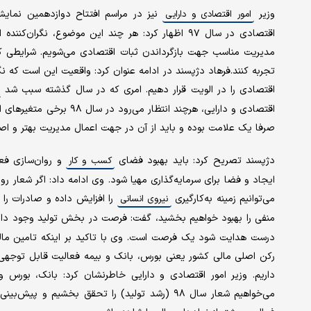
وزیر
نیز در مراسم افتتاح دوازدهمین نمایش
امور اقتصادی و دارایی
اقتصادی در سال ٩٧ اظهار کرد: هر چند این موضوع، ن
مدیریت مناسب جهت بازگرداندن ثبات اقتصادی می‌شویم. شرایطی که
تجربه کنند.فرهاد دژپسند در ادامه عنوان کرد: واقعیت این است که نگر
اقتصادی را در الویت قرار دهیم. امری که در سال گذشته سبب شد
اقتصادی و دارایی، هر‌چند ا
صرفا یک علامت بوده و باید از آن در جهت اعمال مدیریت بهتر و اصل
دژپسند تصریح کرد: باید بهبود فضای
و روان‌سازی فع
کسب و کار
ایجاد و فضا برای سرمایه‌گذاری مهیا شود. وی ادامه داد: اگر شعار رو
می‌توانیم زمینه به‌کارگیری
را افزایش داده و صادرات را ر
نیروی انسانی
منفی را بهبود خواهیم بخشید، گفت: فرصت در بخش تولید وجود دار
درست هدایت شود یک فرصت است. وی با تاکید بر اینکه تامین مالی 
رکن اصلی مالی کشور یعنی بورس، بانک و بیمه فعالیت قابل توجهی د
داریم. وزیر امور اقتصادی و دارایی خاطرنشان کرد: بانک، بورس 
می‌خواهیم شعار سال ۹۸ (رشد تولید) را تحقق بخشی