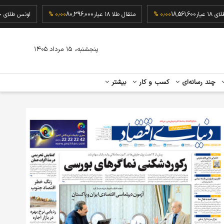
گرم طلای ۱۸ عیار
18,561,600
۰٫۰۰ %
مثقال طلا ۱۸ عیار
80,396,000
۰٫۰۰ %
اونس
،
پنجشنبه
۱۵ مرداد ۱۴۰۵
چند رسانه‌ای
کسب و کار
بیشتر