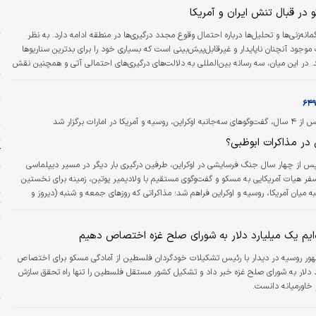
سر کشور…
در قبال تنش ایران و آمریکا
و
انه‌زنی‌ها و تحلیل‌ها درباره احتمال وقوع مجدد درگیری‌ها در منطقه ادامه دارد. به نظر
جود آنچنان ناپایدار و غیر‌قابل‌پیش‌بینی است که بسیاری خود را برای بدترین سناریوها
ش
اند. در این میان، سه رسانه بین‌المللی به دلالت‌های درگیری‌های احتمالی آتی و همچنین نقش
ازعات چندوجهی پرداخته‌اند.
د
ج
مریکا در امارات برگزار شد
ت
 در مذاکرات ابوظبی؟
آ
س از چهار سال جنگ فرسایشی در اوکراین، طرفین درگیری بار دیگر در مسیر دیپلماسی
ا
 سفر هیات آمریکایی به مسکو و گفت‌وگوی مستقیم با ولادیمیر پوتین، زمینه برای نخستین
ه میان آمریکا، روسیه و اوکراین فراهم شد؛ مذاکراتی که روزهای جمعه و شنبه (دیروز و
ت
ی برگزار می‌شود. هرچند طرف‌ها از «پیشرفت» سخن می‌گویند، اما گره اصلی همچنان
ست؛ نقطه‌ای که می‌تواند ابوظبی را به ایستگاه توقف جنگ یا صرفا توقفی کوتاه در مسیر
م
ه‌ایم یک میلیارد دلار به شورای صلح غزه اختصاص دهیم
و
ور روسیه در دیدار با رئیس تشکیلات خودگردان فلسطین از آمادگی مسکو برای اختصاص
ج
د دلار به شورای صلح غزه خبر داد و تشکیل کشور مستقل فلسطین را تنها راه تحقق سازش
چ
 خاورمیانه دانست.
چ