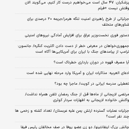
پزشکیان: ۴۷ سال است می‌خواهیم درست کار کنیم، می‌گویند الان
قتش نیست +فیلم
جزئیاتی از طرح راهبردی امنیت تنگه هرمز/جریمه ۲۰ درصدی برای
ناورهای متخلف
ستور فوری نخست‌وزیر عراق برای افزایش آمادگی نیروهای امنیتی
مهوری‌خواهان در معرض خطر از دست دادن اکثریت کنگره/ جانسون:
رامپ از پیامدهای جنگ با ایران برای آمریکایی‌ها آگاه است
یا مصرف قهوه در دوران بارداری خطرناک است؟
دعای العربیه: مذاکرات ایران و آمریکا وارد مرحله نهایی شده است
عطیلی مدرسه ایرانی در کویت/ ماجرا چه بود؟
رتضی لاریجانی از ماه‌ها قبل از جنگ رمضان تلفن همراه نداشت/
اکنش خانواده لاریجانی به اظهارات سردار کوثری
زئیات عملیات گسترده ارتش یمن علیه عربستان/ تعداد کشته و زخمی ها
ند نفر است؟
الش بزرگ اینفانتینو/ دو زن عضو یوفا در صف مخالفان رئیس فیفا