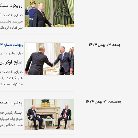
و تجاری در سرا
رویکرد مسکو 
دنیای اقتصاد: گم
می‌رسد وضعیت مو
نیز آماده کرده‌
روسیه در این من
جمعه، ۰۳ بهمن ۱۴۰۴
روزنامه شماره ۶۴۹۳
برای اولین بار پس از ۴ سال، گفت‌وگوهای سه‌جانبه اوکراین، روسیه و آ
صلح اوکراین
دنیای‌ اقتصاد:
پ
قرار گرفتند. با
مذاکرات سه‌جانب
امروز) در ابوظب
اختلافات ارضی ا
پنجشنبه، ۰۲ بهمن ۱۴۰۴
پوتین: آماد
آن تبدیل کند.
ایسنا:
رئیس‌جمه
مبلغ یک میلیار
مسالمت‌آمیز در