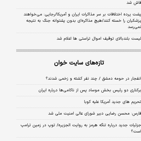
اش شد
شت پرده اختلافات بر سر مذاکرات ایران و آمریکا/رجایی: می‌خواهند
زشکیان را خسته کنند/هیچ مذاکره‌ای بدون پشتوانه جنگ به نتیجه
می‌رسد
یست بلندبالای توقیف اموال تراستی ها اعلام شد
تازه‌های سایت خوان
نفجار در حومه دمشق / چند نفر کشته و زخمی شدند؟
رکناری دو رئیس بخش موساد پس از ناکامی‌ها درباره ایران
حریم های جدید آمریکا علیه کوبا
ارس: محسن رضایی دبیر شورای عالی امنیت ملی شد
زئیات جدید درباره تنگه هرمز به روایت الجزیره/ توپ در زمین ترامپ
ست؟