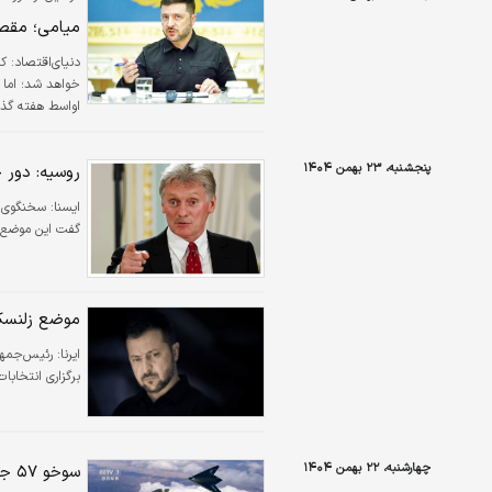
میامی؛ مقص
دنیای‌اقتصاد: ک
خواهد شد؛ اما م
اواسط هفته گذش
مذاکرات در ابو
درباره تجارت دو
پنجشنبه، ۲۳ بهمن ۱۴۰۴
روسیه: دور ج
ايسنا:
سخنگوی کر
گفت این موضع
موضع زلنسکی 
ایرنا:
برگزاری انتخابات 
چهارشنبه، ۲۲ بهمن ۱۴۰۴
سوخو ۵۷ جدید از راه رسید