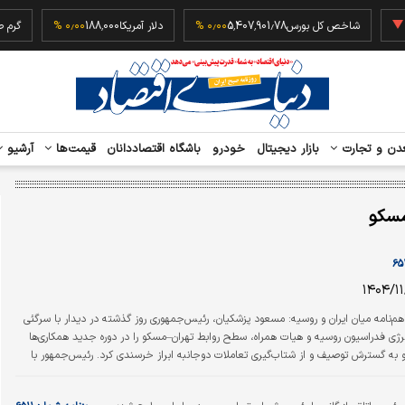
‎−۰٫۲
شاخص کل بورس
5,407,901.78
۰٫۰۰ %
دلار آمریکا
188,000
۰٫۰۰ %
دن و تجارت
بازار دیجیتال
خودرو
باشگاه اقتصاددانان
قیمت‌ها
آرشیو
سکو
م‌نامه میان ایران و روسیه: مسعود پزشکیان، رئیس‌جمهوری روز گذشته در دیدار با سرگئی
رژی فدراسیون روسیه و هیات همراه، سطح روابط تهران–مسکو را در دوره جدید همکاری‌ها
و به گسترش توصیف و از شتاب‌گیری تعاملات دوجانبه ابراز خرسندی کرد. رئیس‌جمهور با
ی جلسات متعدد خود با ولادیمیر پوتین از ابتدای آغاز به کار دولت چهاردهم اظهار کرد: در
 صورت‌گرفته، تصمیمات مهم و راهبردی اتخاذ شده که منافع مشترک دو کشور و دو ملت را