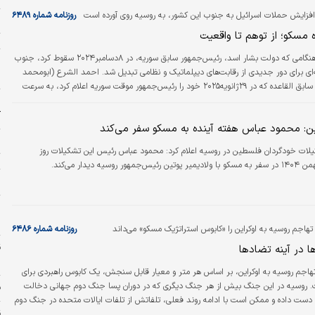
افزایش حملات اسرائیل به جنوب این کشور، به روسیه روی آورده است
روزنامه شماره ۶۴۸۹
ن
ه مسکو؛ از توهم تا واقعیت
ت
هنگامی که دولت بشار اسد، رئیس‌جمهور سابق سوریه، در ۸دسامبر۲۰۲۴ سقوط کرد، جنوب
و
ای برای دور جدیدی از رقابت‌های دیپلماتیک و نظامی تبدیل شد. احمد الشرع (ابومحمد
ش
الجولانی)، رهبر سابق القاعده که در ۲۹ژانویه۲۰۲۵ خود را رئیس‌جمهور موقت سوریه اعلام کرد، به سرعت
 دستیابی به توافقی با اسرائیل تحت نظارت ایالات متحده معطوف کرد؛ اقدامی که
و
ل دولت انتقالی برای تثبیت مرزها و بازپس‌گیری «حاکمیت» بود.
آ
: محمود عباس هفته‌ آینده به مسکو سفر می‌کند
لات خودگردان فلسطین در روسیه اعلام کرد: محمود عباس رئیس این تشکیلات روز
ت
روسیه دیدار می‌کند.
خ
و
تهاجم روسیه به اوکراین را «کابوس استراتژیک مسکو» می‌داند
روزنامه شماره ۶۴۸۶
ا در آینه تضادها
د
هاجم روسیه به اوکراین، بر اساس هر متر و معیار قابل سنجش، یک کابوس راهبردی برای
 روسیه در این جنگ بیش از هر جنگ دیگری که در دوران پسا جنگ دوم جهانی دخالت
ف
ز دست داده و ممکن است با ادامه روند فعلی، تلفاتش از تلفات ایالات متحده در جنگ دوم
. اقتصاد روسیه نیز در شرایط ناپایدار میان رکود تورمی و داغ شدن بیش از حد، به سر