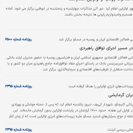
ج
 اوکراین اعلام کرد: دور آتی مذاکرات چهارشنبه و پنجشنبه در ابوظبی برگزار می شود؛ آماده
و
ستیم وامیدواریم رایزنی ها نتیجه بخش باشند.
خ
ح
 فعالان اقتصادی ایران و روسیه در مسکو برگزار شد
روزنامه شماره ۶۵۰۰
زل
ر مسیر اجرای توافق راهبردی
ر
 فعالان اقتصادی جمهوری اسلامی ایران و فدراسیون روسیه با حضور مدیران ارشد بانکی
پ
زبانی میربیزینس بانک در راستای اجرای مفاد توافق‌نامه جامع راهبردی میان دو کشور و با
ت متقابل از ظرفیت‌های اقتصادی و سرمایه‌گذاری، برگزار شد.
ض
د
رساخت‌های انرژی اوکراین را هدف گرفته است
روزنامه شماره ۶۴۹۵
و
ران گرمایشی
ح
یتالی کلیچکو، شهردار کی‌یف، دیروز یکشنبه اعلام کرد که پس از حمله موشکی و پهپادی
م
گسترده روسیه در اوایل این هفته، حدود ۱۷۰۰ آپارتمان در پایتخت اوکراین بدون گرمایش مانده‌اند. این
ه از موج بمباران‌های شدید مسکو علیه زیرساخت‌های انرژی اوکراین است که از زمان آغاز
ت
هاجم در ۲۰۲۲ به شکل بی‌سابقه‌ای تشدید شده است. روسیه روز شنبه حمله‌ای گسترده به شبکه برق
ح
اوکراین انجام داد که انفجارهای پی‌درپی در کی‌یف شنیده شد. این حمله باعث شد ۱.۲میلیون واحد مسکونی
لمللی بررسی کردند؛
روزنامه شماره ۶۴۹۵