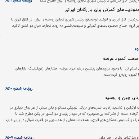
ئیس اتاق بازرگانی با رئیس شورای تجاری روسیه و ایران مطرح شد؛
روزنامه شماره ۶۵۱۱
ودیت‌های گمرکی برای بازرگانان ایرانی
ب‌رئیس اتاق ایران، و لئونید لوججکو، رئیس شورای تجاری روسیه و ایران، در اتاق ایران با
ن
 بر لزوم اصلاح محدودیت‌های گمرکی و سرعت‌بخشی به روند تجارت میان دو کشور تاکید
ر سمت کمبود عرضه
ش
ش
اعلام کرد؛ با وجود برآوردهای پیشین درباره مازاد عرضه، فشارهای ژئوپلیتیک، بازارهای
کمبود روبه‌رو کرده‌است.
پ
س
روزنامه شماره ۶۵۱۰
د
بردی چین و روسیه
م
اوکراین و تشدید رقابت‌ قدرت‌های بزرگ، نزدیکی مسکو و پکن بیش از هر زمان دیگری در
 گرفته است. از «شراکت بی‌حدومرز» که در دیدار رؤسای دو کشور در پکن مطرح شد تا
پ
رک و گسترش همکاری‌های انرژی، همه نشانه‌هایی از همسویی دو قدرت شرقی در برابر غرب
ت
س
زه مذاکرات اوکراین خبر داد؛
روزنامه شماره ۶۵۰۷