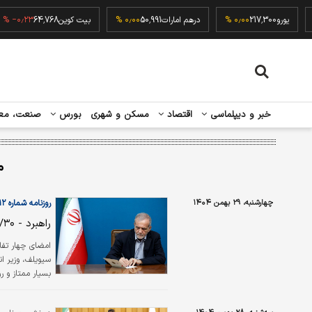
۰٫۰۰ %
یورو
217,300
۰٫۰۰ %
درهم امارات
50,991
۰٫۰۰ %
بیت کوین
64,768
۳ %
خبر و دیپلماسی
اقتصاد
مسکن و شهری
بورس
صنعت، مع
م
چهارشنبه، ۲۹ بهمن ۱۴۰۴
روزنامه شماره ۶۵۱۲
راهبرد - ۱۴۰۴/۱۱/۳۰
امضای چهار تفاه
سیویلف، وزیر ان
بسیار ممتاز و ر
اشاره به برگزار
تمامی دیدارهای