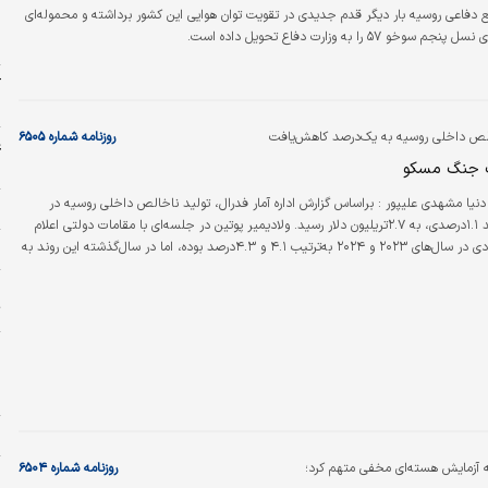
ر
 دفاعی روسیه بار دیگر قدم جدیدی در تقویت توان هوایی این کشور برداشته و محموله‌ای
ش
خو ۵۷ را به وزارت دفاع تحویل داده است.
ح
ک
س
لص داخلی روسیه به یک‌درصد کاهش‌یافت
روزنامه شماره ۶۵۰۵
غ
 جنگ مسکو
ش
دنیا مشهدی ‌علیپور : براساس گزارش اداره آمار فدرال، تولید ناخالص داخلی روسیه در
م
سال‌۲۰۲۵ با رشد ۱.۱‌درصدی، به ۲.۷‌تریلیون دلار رسید. ولادیمیر پوتین در جلسه‌ای با مقامات دولتی اعلام
کرد؛ رشد اقتصادی در سال‌های ۲۰۲۳ و ۲۰۲۴ به‌ترتیب ۴.۱ و ۴.۳درصد بوده، اما در سال‌گذشته این روند به
خ
فت و این امر نه‌تنها قابل‌پیش‌بینی، بلکه عمدی بوده‌است.
خ
ت
و
ب
+
ش
به آزمایش هسته‌ای مخفی متهم کرد؛
روزنامه شماره ۶۵۰۴