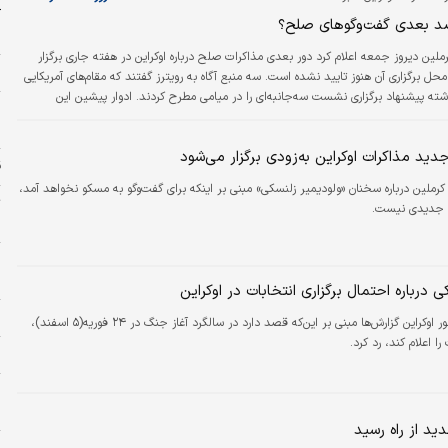
آ
د بعدی گفت‌وگوهای صلح؟
ب
رملین دیروز جمعه اعلام کرد دور بعدی مذاکرات صلح درباره اوکراین در هفته جاری برگزار
ز
حل برگزاری آن هنوز تایید نشده است. سه منبع آگاه به رویترز گفتند که مقام‌های آمریکایی
ته پیشنهاد برگزاری نشست سه‌جانبه‌ای را در میامی مطرح کردند. ادوار پیشین این
م
ظبی برگزار شده بود. دیمیتری پسکوف، سخنگوی کرملین، تایید کرد که مسکو و واشنگتن
خ
جانبه و همکاری‌های اقتصادی نیز گفت‌وگو کردند.
دید مذاکرات اوکراین به‌زودی برگزار می‌شود
ق
ملین درباره سخنان «ولودیمیر زلنسکی» مبنی بر اینکه برای گفت‌وگو به مسکو نخواهد آمد،
ت
 جدیدی نیست.
س
ر
ل
درباره احتمال برگزاری انتخابات در اوکراین
ح
رئیس‌جمهور اوکراین گزارش‌ها مبنی بر این‌که قصد دارد در سالگرد آغاز جنگ در ۲۴ فوریه(۵ اسفند)،
را اعلام کند، رد کرد.
پ
ه