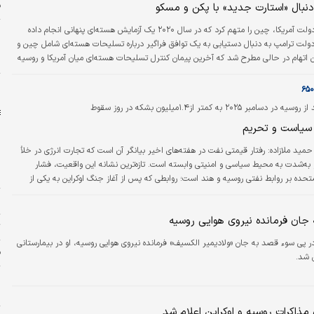
ف
دنبال «استارت جدید» با پکن و مسکو
دولت آمریکا، چین را متهم کرد که در سال ۲۰۲۰ یک آزمایش هسته‌ای پنهانی انجام داده
پ
ولت ترامپ به دنبال دستیابی به یک توافق فراگیر درباره تسلیحات هسته‌ای شامل چین و
پ
 اتهام در حالی مطرح شد که آخرین پیمان کنترل تسلیحات هسته‌ای میان آمریکا و روسیه
ن
ای اولین بار در دهه‌ها، بزرگ‌ترین قدرت‌های هسته‌ای جهان بدون محدودیت رسمی در
ل
 قرار گرفته‌اند.
واردات نفت هند از روسیه در دسامبر ۲۰۲۵ به کمتر از۱.۴‌میلیون بشکه در روز سقوط
 سیاست و تحریم
حمید ملازاده:
رفتار قیمتی نفت در هفته‌های اخیر بیانگر آن است که تجارت انرژی در خلأ
 به‌شدت به محیط سیاسی و امنیتی وابسته است. تازه‌ترین نشانه این واقعیت، فشار
ا
تحده بر روابط نفتی روسیه و هند است؛ روابطی که پس از آغاز جنگ اوکراین به یکی از
رآمد نفتی مسکو و هم‌زمان به یکی از ابزارهای کنترل هزینه انرژی در اقتصاد هند تبدیل
ب
جان فرمانده نیروی هوایی روسیه
ت
ر پی سوء قصد به جان «ولادیمیر الکسیف» فرمانده نیروی هوایی روسیه، او در بیمارستانی
ف
 شد.
ج
ا
 مذاکرات روسیه و اوکراین اعلام شد