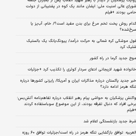
وایت پزشکیان از دیدار با رهبر شهید انقلاب پس از بمباران جلسه
ورای عالی امنیت ملی؛ ایشان مانند یک کوه در پشتیبانی از دولت
امی بودند +فیلم
دام روش پخت تخم مرغ برای بدن مفید است؟/ خام، آب‌پز یا
رخ‌شده؟
ول موشکی کره شمالی به حرکت درآمد/ پیونگ‌یانگ یک بالستیک
لیک کرد
وج جدید گرما در راه کشور
انواده شهید لاریجانی ادعای سردار کوثری را تکذیب کرد +جزئیات
بر جدید پاکستان درباره مذاکرات ایران و آمریکا/ رایزنی کشورها درباره
نگه هرمز ادامه دارد؟
اکنش پزشکیان به حواشی پیام رهبر انقلاب درباره تفاهم‌نامه آتش‌بس؛
رخی افراد که دنبال تفرقه بودند، از این موضوع سوءاستفاده کردند
فیلم
رط جدید بازنشستگی اعلام شد
العربیه: توافق بازگشایی تنگه هرمز در راه است/جزئیات توافق ۶۰ روزه