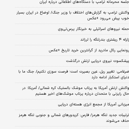
لسه محرمانه ترامپ با دستگاه‌های اطلاعاتی درباره ایران
اکنش ترامپ به گزارش‌های اختلاف با وزیر جنگ/ اوضاع در ایران بسیار
وب پیش می‌رود +عکس
مله نیروهای اسرائیلی به خبرنگار پرس‌تی‌وی
زله ۴ ریشتری بندرلنگه را لرزاند
ونمایی رئال مادرید از گرانترین خرید تاریخ +عکس
یشکسوت نیروی دریایی ارتش درگذشت
رغامی: تغییر ریل، عین بصیرت است؛ فرصت سوزی نکنیم/ جنگ ما با
نیای استکبار ادامه دارد
اکنش ارتش آمریکا به پرتاب موشک بالستیک کره شمالی/ آمریکا: در
ال رایزنی با متحدان درباره پرتاب موشک‌های اخیر هستیم
یزبانی آمریکا از مجمع انرژی هسته‌ای دریایی
رتیبات جدید تنگه هرمز/ فارس: کریدورهای شمالی و جنوبی تنگه هرمز
ذف می‌شوند