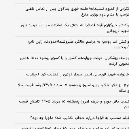
گرانی از کمبود تسلیحات/جلسه فوری پنتاگون پس از تماس تلفنی
رامپ با مقام دوم وزارت دفاع
اکنش خبرگزاری قوه قضائیه به ادعای یک نماینده مجلس درباره ترور
هید لاریجانی
اکنش تند روسیه به مراسم سالگرد هیروشیما/مدودف: ژاپن تابع
مریکاست
یوسف پزشکیان: دولت چهاردهم کشور را با کسری بودجه ۱۵۰۰ همتی
حویل گرفت
انواده شهید لاریجانی ادعای سردار کوثری را تکذیب کرد +جزئیات
نرخ ارز دلار، طلا و یورو امروز پنجشنبه ۱۵ مرداد ۱۴۰۵/ رشد قیمت طلا
 سکه
قیمت دلار، یورو و درهم امروز پنجشنبه ۱۵ مرداد ۱۴۰۵ |کاهش قیمت
لار
یلم منتسب به فراجا درباره حجاب تکذیب شد/ ماجرا چه بود؟
قیمت سکه، نیم سکه و ربع سکه امروز ۱۵ مرداد ۱۴۰۵|صعود قیمت