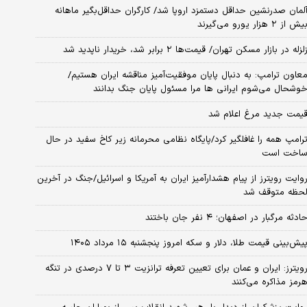
لمان صدرنشین حداقل دستمزد اروپا شد/ کارگران حداقل‌بگیر ماهانه
یش از ۲ هزار یورو می‌گیرند
لزله در بازار مسکن تهران/ قیمت‌ها ۲ برابر شد، خریدار ناپدید شد
عاون ترامپ: به دنبال پایان موفقیت‌آمیز مناقشه ایران هستیم/
وشحال می‌شوم ایرانی ها مرا مسئول پایان جنگ بدانند
یمت جدید مرغ اعلام شد
رامپ همه را غافلگیر کرد/پایگاه نظامی محرمانه زیر کاخ سفید در حال
اخت است
وایت رویترز از پیام هشدارآمیز ایران به آمریکا و اسرائیل/جنگ در آخرین
حظه متوقف شد
ادثه مرگبار در اصفهان؛ ۴ نفر جان باختند
یش‌بینی قیمت طلا، دلار و سکه امروز پنجشنبه ۱۵ مرداد ۱۴۰۵
رویترز: ایران و عمان برای تعیین تعرفه ترانزیت ۳ تا ۷ درصدی در تنگه
رمز مذاکره می‌کنند