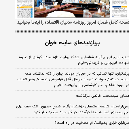
سخه کامل شماره امروز روزنامه «دنیای‌ اقتصاد» را اینجا بخوانید
پربازدیدهای سایت خوان
هید لاریجانی چگونه شناسایی شد؟/ روایت تازه سردار کوثری از نحوه
هادت لاریجانی و فرزندش+فیلم
زشکیان: تنها کسانی که در خیابان بودند ایران را نگه نداشتند همه
هیم هستند/ حوادث دی‌ماه پارسال قابل فراموشی نیست/ رهبر انقلاب
ر مورد تفاهم، نظر کارشناسی را پذیرفتند +فیلم
شاور سیدمحمد خاتمی درگذشت
س‌لرزه‌های شایعه استعفای پزشکیان/آقای رئیس جمهور! زنگ خطر برای
یم رسانه‌ای شما به صدا درآمده، در کار خود تجدید نظر کنید
ربازان فراری بخوانند/ آیا معافیت در راه است؟