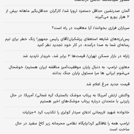
آلمان صدرنشین حداقل دستمزد اروپا شد/ کارگران حداقل‌بگیر ماهانه بیش از
۲ هزار یورو می‌گیرند
سربازان فراری بخوانند/ آیا معافیت در راه است؟
پس‌لرزه‌های شایعه استعفای پزشکیان/آقای رئیس جمهور! زنگ خطر برای تیم
رسانه‌ای شما به صدا درآمده، در کار خود تجدید نظر کنید
زلزله در بازار مسکن تهران/ قیمت‌ها ۲ برابر شد، خریدار ناپدید شد
معاون ترامپ: به دنبال پایان موفقیت‌آمیز مناقشه ایران هستیم/ خوشحال
می‌شوم ایرانی ها مرا مسئول پایان جنگ بدانند
قیمت جدید مرغ اعلام شد
واکنش ارتش آمریکا به پرتاب موشک بالستیک کره شمالی/ آمریکا: در حال
رایزنی با متحدان درباره پرتاب موشک‌های اخیر هستیم
خانواده شهید لاریجانی ادعای سردار کوثری را تکذیب کرد +جزئیات
ترامپ همه را غافلگیر کرد/پایگاه نظامی محرمانه زیر کاخ سفید در حال
ساخت است