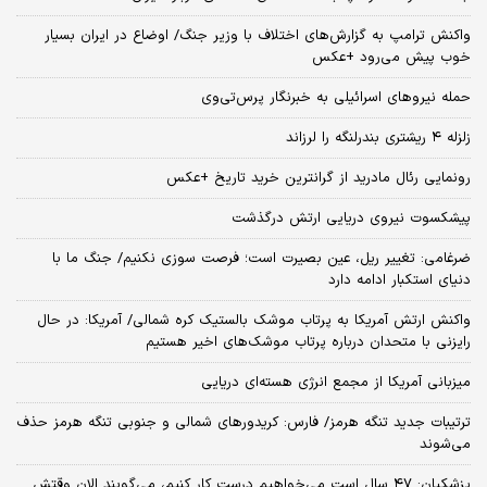
واکنش ترامپ به گزارش‌های اختلاف با وزیر جنگ/ اوضاع در ایران بسیار
خوب پیش می‌رود +عکس
حمله نیروهای اسرائیلی به خبرنگار پرس‌تی‌وی
زلزله ۴ ریشتری بندرلنگه را لرزاند
رونمایی رئال مادرید از گرانترین خرید تاریخ +عکس
پیشکسوت نیروی دریایی ارتش درگذشت
ضرغامی: تغییر ریل، عین بصیرت است؛ فرصت سوزی نکنیم/ جنگ ما با
دنیای استکبار ادامه دارد
واکنش ارتش آمریکا به پرتاب موشک بالستیک کره شمالی/ آمریکا: در حال
رایزنی با متحدان درباره پرتاب موشک‌های اخیر هستیم
میزبانی آمریکا از مجمع انرژی هسته‌ای دریایی
ترتیبات جدید تنگه هرمز/ فارس: کریدورهای شمالی و جنوبی تنگه هرمز حذف
می‌شوند
پزشکیان: ۴۷ سال است می‌خواهیم درست کار کنیم، می‌گویند الان وقتش