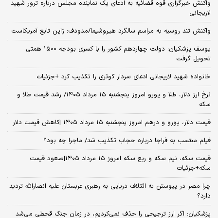
واکنش خبرگزاری قوه قضائیه به ادعای یک نماینده مجلس درباره ترور شهید
لاریجانی
واکنش تند روسیه به مراسم سالگرد هیروشیما/مدودف: ژاپن تابع آمریکاست
یوسف پزشکیان: دولت چهاردهم کشور را با کسری بودجه ۱۵۰۰ همتی
تحویل گرفت
خانواده شهید لاریجانی ادعای سردار کوثری را تکذیب کرد +جزئیات
نرخ ارز دلار، طلا و یورو امروز پنجشنبه ۱۵ مرداد ۱۴۰۵/ رشد قیمت طلا و
سکه
قیمت دلار، یورو و درهم امروز پنجشنبه ۱۵ مرداد ۱۴۰۵ |کاهش قیمت دلار
فیلم منتسب به فراجا درباره حجاب تکذیب شد/ ماجرا چه بود؟
قیمت سکه، نیم سکه و ربع سکه امروز ۱۵ مرداد ۱۴۰۵|صعود قیمت
سکه+جزئیات
چرا مصر در پیوستن به ائتلاف دریایی به رهبری عربستان علیه انصارالله تردید
دارد؟
پزشکیان: اگر ارز ترجیحی را حذف نمی‌کردیم، در زمان جنگ قحطی می‌شد