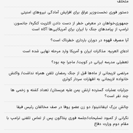
متخلف
دستور فوری نخست‌وزیر عراق برای افزایش آمادگی نیروهای امنیتی
جمهوری‌خواهان در معرض خطر از دست دادن اکثریت کنگره/ جانسون:
ترامپ از پیامدهای جنگ با ایران برای آمریکایی‌ها آگاه است
آیا مصرف قهوه در دوران بارداری خطرناک است؟
ادعای العربیه: مذاکرات ایران و آمریکا وارد مرحله نهایی شده است
تعطیلی مدرسه ایرانی در کویت/ ماجرا چه بود؟
مرتضی لاریجانی از ماه‌ها قبل از جنگ رمضان تلفن همراه نداشت/ واکنش
خانواده لاریجانی به اظهارات سردار کوثری
جزئیات عملیات گسترده ارتش یمن علیه عربستان/ تعداد کشته و زخمی ها
چند نفر است؟
چالش بزرگ اینفانتینو/ دو زن عضو یوفا در صف مخالفان رئیس فیفا
نگرانی از کمبود تسلیحات/جلسه فوری پنتاگون پس از تماس تلفنی ترامپ با
مقام دوم وزارت دفاع