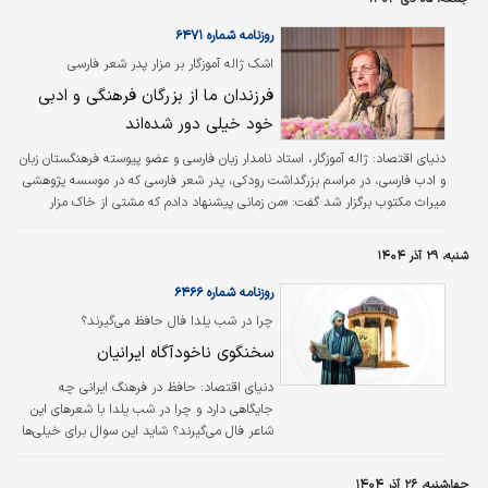
بین‌المللی شعر بلوچ گفت: در خصوص برگزاری
شعر بلوچ با پیشنهاد ما به وزارتخانه، بخش
روزنامه شماره ۶۴۷۱
بین‌الملل به جشنواره شعر بلوچ اضافه شد و با
اشک ژاله آموزگار بر مزار پدر شعر فارسی
پیگیری‌های مستمر در وزارت خارجه، مورد موافقت
فرزندان ما از بزرگان فرهنگی و ادبی
قرار گرفت.
خود خیلی دور شده‌اند
دنیای اقتصاد:
ژاله آموزگار، استاد نامدار زبان فارسی و عضو پیوسته فرهنگستان زبان
و ادب فارسی، در مراسم بزرگداشت رودکی، پدر شعر فارسی که در موسسه پژوهشی
میراث مکتوب برگزار شد گفت: «من زمانی پیشنهاد دادم که مشتی از خاک مزار
رودکی را برداریم و برای او بنای یادبودی در شهر نیشابور درست کنیم؛ تا همان‌طور که
با خیام راز و نیاز می‌کنیم، به فردوسی سلام می‌کنیم و با عطار سخن می‌گوییم، به
شنبه، ۲۹ آذر ۱۴۰۴
رودکی نیز ادای احترام کنیم. امیدوارم روزی شهر نیشابور نیز با این طرح موافقت
کند.»
روزنامه شماره ۶۴۶۶
چرا در شب یلدا فال حافظ می‌گیرند؟
سخنگوی ناخودآگاه ایرانیان
دنیای اقتصاد:
حافظ در فرهنگ ایرانی چه
جایگاهی دارد و چرا در شب یلدا با شعرهای این
شاعر فال می‌گیرند؟ شاید این سوال برای خیلی‌ها
پیش می‌آید و می‌خواهند بدانند فرهنگ ایرانی
چگونه با شعر حافظ گره خورده است؟ در این
چهارشنبه، ۲۶ آذر ۱۴۰۴