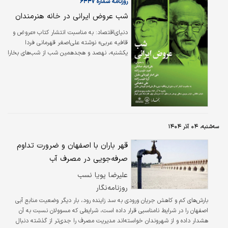
درگذشت اوست و به عبارتی، این آخرین آلبوم
روزنامه شماره ۶۴۴۷
رسمی دولتمند خالف به شمار می‌آید؛ موضوعی که
شب عروض ایرانی در خانه هنرمندان
ارزش هنری، تاریخی و عاطفی این پروژه را دوچندان
می‌کند.
دنیای‌اقتصاد: به مناسبت انتشار کتاب «عروض و
قافیه عربی» نوشته علی‌‌‌‌‌‌اصغر قهرمانی فردا
یکشنبه، نهصد و هجدهمین شب از شب‌‌‌‌‌‌های بخارا
به نقد و بررسی این کتاب اختصاص یافته‌است.
سه‌شنبه، ۰۴ آذر ۱۴۰۴
قهر باران با اصفهان و ضرورت تداوم
صرفه‌جویی در مصرف آب
علیرضا پویا نسب
روزنامه‌نگار
بارش‌های کم و کاهش جریان ورودی به سد زاینده رود، بار دیگر وضعیت منابع آبی
اصفهان را در شرایط نامناسبی قرار داده است، شرایطی که مسوولان نسبت به آن
هشدار داده و از شهروندان خواسته‌اند مدیریت مصرف را جدی‌تر از گذشته دنبال