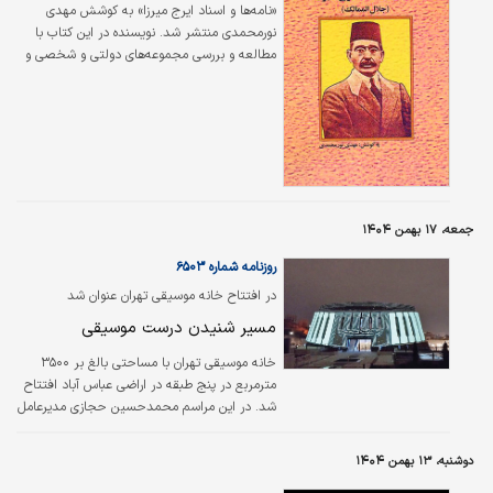
شاعری آوانگارد می‌دانند که توانست راه جدیدی باز
«نامه‌ها و اسناد ایرج میرزا» به کوشش مهدی
کند و با تغییرات بنیادین شکل دیگری از شعر را…
نورمحمدی منتشر شد. نویسنده در این کتاب با
مطالعه و بررسی مجموعه‌های دولتی و شخصی و
همچنین کتاب‌ها و مجلات ادوار مختلف، تلاش
کرده ایرج میرزا را از زاویه‌ای جدید به مخاطب خود
معرفی کند. بخشی از نامه‌ها و اسنادی که در کتاب
ذکر شده، برای اولین‌بار است که در دسترس عموم
قرار می‌گیرد. انتشار اسناد و نامه‌های این شاعر
نه‌تنها اطلاعات جدیدی از شخصیت و شعر او ارائه
می‌دهد، که روزنه‌ای تازه است به روی شعر عصر
مشروطه، سرآمدان آن دوره و وقایع و دغدغه‌های
جمعه، ۱۷ بهمن ۱۴۰۴
اجتماعی و…
روزنامه شماره ۶۵۰۳
در افتتاح خانه موسیقی تهران عنوان شد
مسیر شنیدن درست موسیقی
خانه موسیقی تهران با مساحتی بالغ بر ۳۵۰۰
مترمربع در پنج طبقه در اراضی عباس آباد افتتاح
شد. در این مراسم محمدحسین حجازی مدیرعامل
منطقه فرهنگی و گردشگری عباس آباد، گفت
موسیقی ایرانی، چه در قالب موسیقی ملی و چه
دوشنبه، ۱۳ بهمن ۱۴۰۴
در نواحی مختلف کشور، روایتگر دین، دنیا و