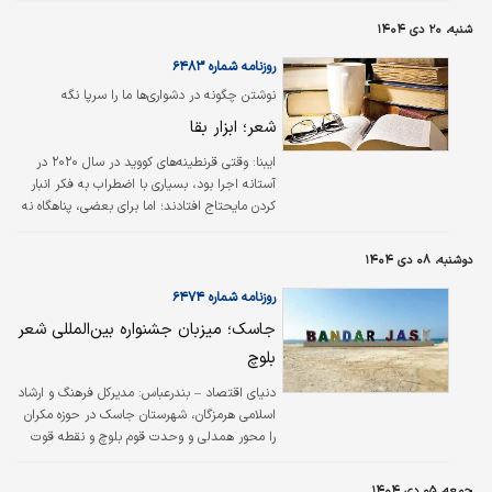
باید پرچمدار این جنبش دانست. در مجموعه
بسیار خواندنی و نواندیشانه حاضر، که زیر نظر
شنبه، ۲۰ دی ۱۴۰۴
دکتر همایون کاتوزیان و دکتر علیرضا کورنگی،
استادان فرهنگ و ادبیات در انگلستان و ایالات
روزنامه شماره ۶۴۸۳
متحده آمریکا، گردآوری شده، شماری از پژوهشگران
نوشتن چگونه در دشواری‌ها ما را سرپا نگه
ایرانی و یکی از دانشوران غربی به شناخت و…
می‌دارد؟
شعر؛ ابزار بقا
ایبنا: وقتی قرنطینه‌های کووید در سال ۲۰۲۰ در
آستانه اجرا بود، بسیاری با اضطراب به فکر انبار
کردن مایحتاج افتادند؛ اما برای بعضی، پناهگاه نه
انبار خانه، که کاغذ و قلم بود. دفترچه‌ها و
مدادها، در آن روزهای ناامن، بدل شدند به ابزار
دوشنبه، ۰۸ دی ۱۴۰۴
بقا.
روزنامه شماره ۶۴۷۴
جاسک؛ میزبان جشنواره بین‌المللی شعر
بلوچ
دنیای اقتصاد – بندرعباس: مدیرکل فرهنگ و ارشاد
اسلامی هرمزگان، شهرستان جاسک در حوزه مکران
را محور همدلی و وحدت قوم بلوچ و نقطه قوت
جغرافیای استراتژیک این شهرستان دانست.
فرخنده جلالی در جلسه هماهنگی برگزاری جشنواره
جمعه، ۰۵ دی ۱۴۰۴