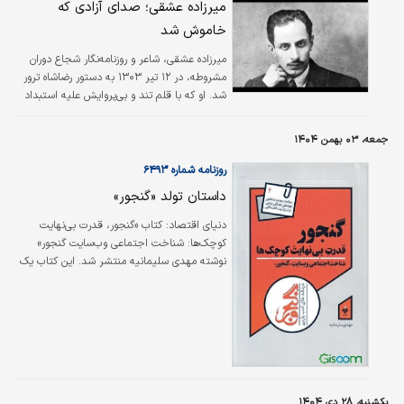
زیست فرهنگی مردم این سرزمین است.
میرزاده عشقی؛ صدای آزادی که
خاموش شد
میرزاده عشقی، شاعر و روزنامه‌نگار شجاع دوران
مشروطه، در ۱۲ تیر ۱۳۰۳ به دستور رضاشاه ترور
شد. او که با قلم تند و بی‌پروایش علیه استبداد
می‌نوشت و در روزنامه «قرن بیستم» به نقد
حکومت می‌پرداخت، به نمادی از آزادی‌خواهی و
جمعه، ۰۳ بهمن ۱۴۰۴
مقاومت تبدیل شده بود.
روزنامه شماره ۶۴۹۳
داستان تولد «گنجور»
دنیای اقتصاد: کتاب «گنجور، قدرت بی‌نهایت
کوچک‌ها: شناخت اجتماعی وب‌سایت گنجور»
نوشته مهدی سلیمانیه منتشر شد. این کتاب یک
مطالعه اجتماعی و فرهنگی است و به تحلیل
پدیده‌ وبسایت گنجور (https://ganjoor.net)
می‌پردازد. گنجور یک پروژه‌ غیرانتفاعی و مشهور در
حوزه‌ ادبیات فارسی و شعر کلاسیک است که با
مشارکت جمعی کاربران توسعه یافته است. کتاب
به بررسی این موضوع می‌پردازد که چگونه یک
پروژه‌ داوطلبانه و به ظاهر کوچک (با شروع از یک
یکشنبه، ۲۸ دی ۱۴۰۴