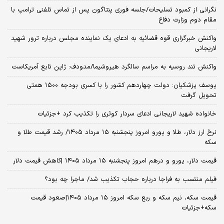
نگرانی از کمبود تسلیحات/جلسه فوری پنتاگون پس از تماس تلفنی ترامپ با
مقام دوم وزارت دفاع
واکنش خبرگزاری قوه قضائیه به ادعای یک نماینده مجلس درباره ترور شهید
لاریجانی
واکنش تند روسیه به مراسم سالگرد هیروشیما/مدودف: ژاپن تابع آمریکاست
یوسف پزشکیان: دولت چهاردهم کشور را با کسری بودجه ۱۵۰۰ همتی
تحویل گرفت
خانواده شهید لاریجانی ادعای سردار کوثری را تکذیب کرد +جزئیات
نرخ ارز دلار، طلا و یورو امروز پنجشنبه ۱۵ مرداد ۱۴۰۵/ رشد قیمت طلا و
سکه
قیمت دلار، یورو و درهم امروز پنجشنبه ۱۵ مرداد ۱۴۰۵ |کاهش قیمت دلار
فیلم منتسب به فراجا درباره حجاب تکذیب شد/ ماجرا چه بود؟
قیمت سکه، نیم سکه و ربع سکه امروز ۱۵ مرداد ۱۴۰۵|صعود قیمت
سکه+جزئیات