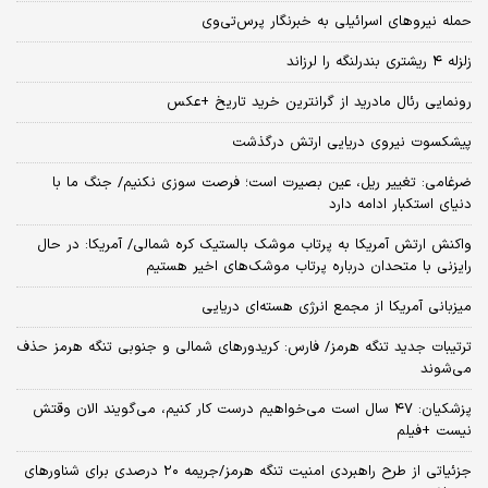
حمله نیروهای اسرائیلی به خبرنگار پرس‌تی‌وی
زلزله ۴ ریشتری بندرلنگه را لرزاند
رونمایی رئال مادرید از گرانترین خرید تاریخ +عکس
پیشکسوت نیروی دریایی ارتش درگذشت
ضرغامی: تغییر ریل، عین بصیرت است؛ فرصت سوزی نکنیم/ جنگ ما با
دنیای استکبار ادامه دارد
واکنش ارتش آمریکا به پرتاب موشک بالستیک کره شمالی/ آمریکا: در حال
رایزنی با متحدان درباره پرتاب موشک‌های اخیر هستیم
میزبانی آمریکا از مجمع انرژی هسته‌ای دریایی
ترتیبات جدید تنگه هرمز/ فارس: کریدورهای شمالی و جنوبی تنگه هرمز حذف
می‌شوند
پزشکیان: ۴۷ سال است می‌خواهیم درست کار کنیم، می‌گویند الان وقتش
نیست +فیلم
جزئیاتی از طرح راهبردی امنیت تنگه هرمز/جریمه ۲۰ درصدی برای شناورهای