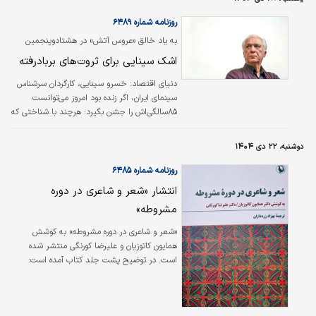
وبلاگ شخصی) می‌تواند به یک منبع بزرگ و
تاثیرگذار فرهنگی تبدیل شود.
روزنامه شماره ۶۴۸۹
به یاد خالق «عروس آتش» در هشتادوپنجمین
سالگرد تولدش
اشک سینایی برای ثروت‌های بربادرفته
دنیای اقتصاد:
خسرو سینایی، کارگردان سرشناس
سینمای ایران، اگر زنده بود امروز می‌توانست
۸۵سالگی‌اش را جشن بگیرد؛ هرچند با شناختی که
از او داریم، بعید بود دل و دماغ چنین کاری
می‌داشت. دریغ که سال ۱۳۹۹به دلیل ابتلا به
دوشنبه، ۲۲ دی ۱۴۰۴
کرونا، سینمای ایران برای همیشه او را از دست
داد؛ کارگردانی که با کوله‌باری تجربه، انسان و
روزنامه شماره ۶۴۸۵
انسانیت را در آثارش متبلور کرد و در حسرت
انتشار «شعر و شاعری در دوره
فرصت‌های از‌دست‌رفته، نه برای خود که برای
مشروطه»
وطنش اشک ریخت.
«شعر و شاعری در دوره مشروطه» به کوشش
همایون کاتوزیان و علیرضا کورنگی منتشر شده
است. در توضیح پشت جلد کتاب آمده است:
جنبش مشروطه یکی از اصیل‌ترین جنبش‌های
سیاسی و فکری ایرانیان در طول تاریخ به شمار
می‌رود. شعر فارسی و میراث گران‌سنگ آن را هم