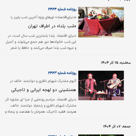
رابطه آثار بسیاری نوشته شده و به زوایای مختلف
موضوع پرداخته شده است.
روزنامه شماره ۶۴۶۴
«دنیای‌اقتصاد» تورهای ویژه آخرین شب پاییز را
معرفی می‌کند؛
«شب یلدا» در اطراف تهران
دنیای اقتصاد:
یلدا بلندترین شب سال است، در
این شب خانواد‌ه‌ها دور هم جمع می‌شوند‌ و آجیل
و میوه شب یلدا صرف می‌کنند و حافظ یا شعر
سایر شاعران بزرگ ایرانی را می‌‌خوانند. زمانی که از
خانواده صحبت می‌کنیم می‌تواند یک خانواده به
سه‌شنبه، ۲۵ آذر ۱۴۰۴
شکل انفرادی باشد یا جمعی از اقوام، دوستان و
آشنایان که برای جشن گرفتن این شب دور هم
روزنامه شماره ۶۴۶۳
جمع شده‌اند.
آلبوم مشترک شهرام ناظری و دولتمند خالف در
قونیه رونمایی شد؛
همنشینی دو لهجه ایرانی و تاجیکی
دنیای اقتصاد:
مراسم رونمایی از «بیا ‌ای عشق» اثر
مشترک شهرام ناظری و زنده‌یاد دولتمند خالف،
هنرمند فقید تاجیک، همزمان با هفتصد و پنجاه و
دومین سالگرد درگذشت مولانا، شاعر و عارف بزرگ
ایرانی، در قونیه برگزار شد. این آلبوم شامل آخرین
جمعه، ۰۷ آذر ۱۴۰۴
آوازهای ضبط‌شده از دولتمند خالف پیش از