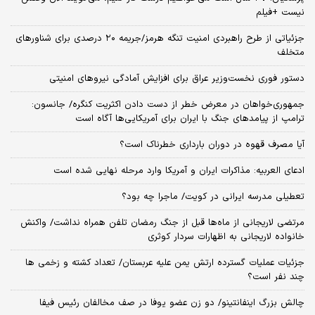
نیست +فیلم
جزئیاتی از طرح راهبردی امنیت تنگه هرمز/جریمه ۲۰ درصدی برای شناورهای
متخلف
دستور فوری نخست‌وزیر عراق برای افزایش آمادگی نیروهای امنیتی
جمهوری‌خواهان در معرض خطر از دست دادن اکثریت کنگره/ جانسون:
ترامپ از پیامدهای جنگ با ایران برای آمریکایی‌ها آگاه است
آیا مصرف قهوه در دوران بارداری خطرناک است؟
ادعای العربیه: مذاکرات ایران و آمریکا وارد مرحله نهایی شده است
تعطیلی مدرسه ایرانی در کویت/ ماجرا چه بود؟
مرتضی لاریجانی از ماه‌ها قبل از جنگ رمضان تلفن همراه نداشت/ واکنش
خانواده لاریجانی به اظهارات سردار کوثری
جزئیات عملیات گسترده ارتش یمن علیه عربستان/ تعداد کشته و زخمی ها
چند نفر است؟
چالش بزرگ اینفانتینو/ دو زن عضو یوفا در صف مخالفان رئیس فیفا