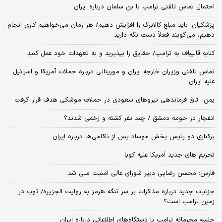
احتمال تماس تلفنی ترامپ با بن سلمان درباره ایران
پزشکیان: باید مبلغ کالابرگ را افزایش دهیم/ هر زمان می‌خواهیم کاری انجام
دهیم، می‌گویند فعلاً دست نگه دارید
کنایه قالیباف به ترامپ/ حقایق را بپذیرید و به تعهدات خود عمل کنید
تماس تلفنی وزیران خارجه ایران و موریتانی درباره حملات آمریکا و اسرائیل
علیه ایران
یمن: اتاق فرماندهی نیروهای سعودی در حملات موشکی هدف قرار گرفت
انفجار در حومه دمشق / چند نفر کشته و زخمی شدند؟
برکناری دو رئیس بخش موساد پس از ناکامی‌ها درباره ایران
تحریم های جدید آمریکا علیه کوبا
فارس: محسن رضایی دبیر شورای عالی امنیت ملی شد
جزئیات جدید درباره مذاکرات بر سر تنگه هرمز به روایت الجزیره/ توپ در
زمین ترامپ است؟
جلسه محرمانه ترامپ با دستگاه‌های اطلاعاتی درباره ایران