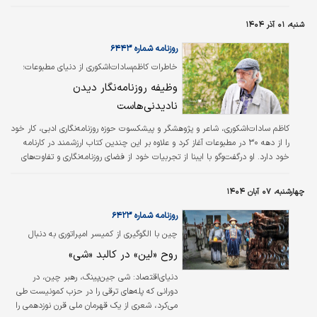
کنند.
شنبه، ۰۱ آذر ۱۴۰۴
روزنامه شماره ۶۴۴۳
خاطرات کاظم‌سادات‌اشکوری از دنیای مطبوعات؛
وظیفه روزنامه‌نگار دیدن
نادیدنی‌هاست
کاظم سادات‌اشکوری، شاعر و پژوهشگر و پیشکسوت حوزه روزنامه‌نگاری ادبی، کار خود
را از دهه ۳۰ در مطبوعات آغاز کرد و علاوه بر این چندین کتاب ارزشمند در کارنامه
خود دارد. او درگفت‌وگو با ایبنا از تجربیات خود از فضای روزنامه‌نگاری و تفاوت‌های
فرهنگی در طول سالیان گذشته صحبت کرده است.
چهارشنبه، ۰۷ آبان ۱۴۰۴
روزنامه شماره ۶۴۲۳
چین با الگوگیری از کمیسر امپراتوری به دنبال
نقشه راهی در برابر قدرت‌های خارجی است؛
روح «لین» در کالبد «شی»
دنیای‌اقتصاد: شی جین‌پینگ، رهبر چین، در
دورانی که پله‌های ترقی را در حزب کمونیست طی
می‌کرد، شعری از یک قهرمان ملی قرن نوزدهمی را