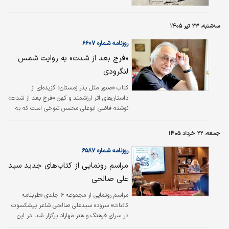
خلق شده‌اند. پیش از این نیز مجموعه دیگری از
آثار علیرضا اسپهبد در گالری سهراب به نمایش
سه‌شنبه، ۲۳ تیر ۱۴۰۵
گذاشته شد.
روزنامه شماره ۶۶۰۷
«فرج بعد از شدت» به روایت شمس
لنگرودی
کتاب «صبور مثل بذر زمستان» گزیده‌ای از
داستان‌های اثر ارزشمند و کهن «فرج بعد از شدت»
نوشته‌ قاضی ابوعلی محسن تنوخی است که به
انتخاب و مقدمه‌ شمس لنگرودی و با تصویرگری
فرشید پارسی‌کیا منتشر شده است.
جمعه، ۲۲ خرداد ۱۴۰۵
روزنامه شماره ۶۵۸۷
مراسم رونمایی از کتاب‌های جدید سید
علی صالحی
مراسم رونمایی از مجموعه ۶ جلدی «طربنامه
کائنات» سروده سیدعلی صالحی شاعر پیشکسوت
در سرای فرهنگ و هنر مهاراد برگزار شد. در این
مراسم سیدعلی صالحی با بیان این‌که آشنایی با