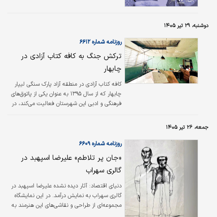
دهباشی سخنرانی خواهند کرد.
دوشنبه، ۲۹ تیر ۱۴۰۵
روزنامه شماره ۶۶۱۲
ترکش جنگ به کافه کتاب آزادی در
چابهار
کافه کتاب آزادی در منطقه آزاد پارک سنگی لیپار
چابهار که از سال ۱۳۹۵ به عنوان یکی از پاتوق‌های
فرهنگی و ادبی این شهرستان فعالیت می‌کند، در
جریان حملات اخیر به برج کنترل دریایی چابهار
دچار خسارت‌هایی شد. به گزارش ایبنا، سعید
جمعه، ۲۶ تیر ۱۴۰۵
آزادی مدیر مجموعه کافه کتاب آزادی گفت: اولین
شلیک ساعت ۲۳:۴۰ هفدهم تیر بود و من داخل
روزنامه شماره ۶۶۰۹
کافه بودم. چند صدا شنیدیم و وقتی خارج شدیم،
«جان پر تلاطم» علیرضا اسپهبد در
دیدیم که برج کنترل دریایی چابهار مورد اصابت
گالری سهراب
واقع شده است. در ۲۴ و ۲۶ تیر هم برج کنترل
دریایی چابهار مورد حمله واقع شد و هر سه بار
دنیای اقتصاد: آثار دیده نشده علیرضا اسپهبد در
خودم داخل کافه…
گالری سهراب به نمایش درآمد. در این نمایشگاه
مجموعه‌ای از طراحی و نقاشی‌های این هنرمند به
تماشا گذاشته شده‌اند که عمدتا در دهه ۶۰ و ۷۰