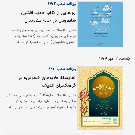
آن‌چنان شکننده و آسیب‌پذیر می‌شود که حتی از
روزنامه شماره ۶۴۰۳
یک نوازش و تماس محروم می‌مانند؛ چیزی که
رونمایی از کتاب جدید افشین
می‌تواند زمینه‌ساز برخی ناهنجاری‌های روانی و
شاهرودی در خانه هنرمندان
رفتاری شود؛ چراکه بیماران از دوران کودکی به سبب
این بیماری کمتر در آغوش گرفته شده و خودشان را
دنیای اقتصاد: مراسم رونمایی و معرفی کتاب
در معرض کمبود عاطفه از جانب اطرافیان تصور
«پاسخ پرنده‌ای بود که پرید» (۵۲ داستان‌شعر
می…
افشین شاهرودی) امروز سه‌شنبه در خانه
هنرمندان برگزار می‌شود.
یکشنبه، ۱۳ مهر ۱۴۰۴
روزنامه شماره ۶۴۰۲
نمایشگاه «لایه‌های خاموش» در
فرهنگسرای اندیشه
دنیای اقتصاد: نمایشگاه آثار خوشنویسی و نقاشی
شادی رستمی با عنوان«لایه‌های خاموش» در
نگارخانه فرهنگسرای اندیشه برپاست. در بیانیه
این نمایشگاه که ۲۰ اثر در آن به نمایش گذاشته
شده، آمده است: «کلمه‌ها همیشه گفته نمی‌شوند.
گاهی نوشته می‌شوند، گاهی پنهان می‌مانند و گاهی
در لایه‌هایی خاموش، آرام می‌جوشند.