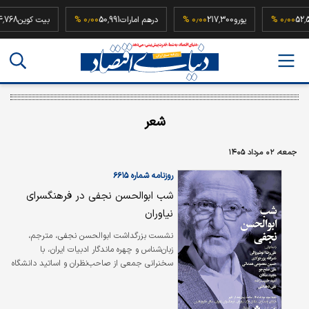
52,500,00
۰٫۰۰ %
یورو
217,300
۰٫۰۰ %
درهم امارات
50,991
۰٫۰۰ %
بیت کوی
شعر
جمعه، ۰۲ مرداد ۱۴۰۵
روزنامه شماره ۶۶۱۵
شب ابوالحسن نجفی در فرهنگسرای
نیاوران
نشست بزرگداشت ابوالحسن نجفی، مترجم،
زبان‌شناس و چهره ماندگار ادبیات ایران، با
سخنرانی جمعی از صاحب‌نظران و اساتید دانشگاه
برگزار خواهد شد. در این برنامه نصرالله پورجوادی،
حسین معصومی همدانی، علی صلح‌جو، مجید
ملکان، امید طبیب‌زاده، علی‌رضا انوشیروانی و علی