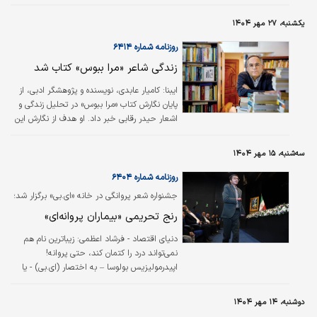
روی میز کار خود داشت که امروز به درک رویکرد
سرسختانه او در جنگ تجاری با آمریکا کمک
یکشنبه، ۲۷ مهر ۱۴۰۴
می‌کند. این شعر که می‌گوید «اگر به نفع ملت
باشد، من برایش زنده می‌مانم و می‌میرم»، متعلق
روزنامه شماره ۶۴۱۴
به «لین زِشو»، کمیسر امپراتوری چین بود که در
زندگی شاعر «مرا ببوس» کتاب شد
برابر ابرقدرت زمان خود، بریتانیا، ایستاد. «اندرو
هیگینز» در گزارشی برای نیویورک‌تایمز می‌نویسد:
ایبنا: کامیار عابدی، نویسنده و پژوهشگر ادبی، از
لین زشو که امروزه در کتب درسی چین به‌عنوان
پایان نگارش کتاب «مرا ببوس» در تحلیل زندگی و
نماد مقاومت…
اشعار حیدر رقابی خبر داد. او هدف از نگارش این
اثر را برطرف‌کردن برخی ابهام‌ها و اطلاعات نادرست
درباره زوایایی از زندگی و معرفی و تحلیل و بررسی
سه‌شنبه، ۱۵ مهر ۱۴۰۴
هرچه بیشتر آثار این شاعر عنوان کرد.
روزنامه شماره ۶۴۰۴
جشنواره شعر پروانگی در خانه «ای.بی» برگزار شد؛
رنج تحریمی «بیماران پروانه‌ای»
دنیای اقتصاد - فرشاد اعظمی:
زیباترین نام هم
نمی‌تواند درد را کتمان کند، حتی پروانه!
اپیدرمولیزیس بولوسا – به اختصار (ای.بی) - یا
همان بیماری پروانه‌ای، یکی از سخت‌ترین انواع
بیماری‌های پوستی شناخته شده در جهان است.
دوشنبه، ۱۴ مهر ۱۴۰۴
پوست مبتلایان به این بیماری، مانند پر پروانه