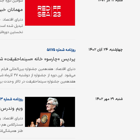
شنبه، ۱۱ آذر ۱۴۰۲
سومین دوره جشن
ناملایمات خود 
مهمانان خبر
دنیای اقتصاد:
ح
تبدیل شده است؛
نخستین دوره‌اش 
حالی افتتاح شد
شارون استون تا 
چهارشنبه، ۲۴ آبان ۱۴۰۲
روزنامه شماره ۵۸۷۵
شما، جشنواره شما
پردیس «چارسو» خانه «سینماحقیقت» ش
دنیای اقتصاد: هفدهمین جشنواره بین‌المللی فیلم
می‌شود. این د
هفدهمین جشنواره سینماحقیقت در تالار وحدت برگز
تجربی…
شنبه، ۲۹ مهر ۱۴۰۲
روزنامه شماره ۵۸۵۳
ویم وندرس: 
دنیای اقتصاد:
و
مستر‌کلاس هم برگ
طنز همیشگی‌اش 