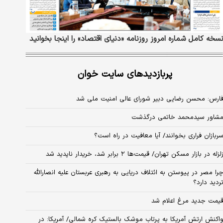
سخه کامل شماره امروز روزنامه «دنیای‌ اقتصاد» را اینجا بخوانید
پربازدیدهای سایت خوان
ارس: محسن رضایی دبیر شورای عالی امنیت ملی شد
شاور سیدمحمد خاتمی درگذشت
ربازان فراری بخوانند/ آیا معافیت در راه است؟
لزله در بازار مسکن تهران/ قیمت‌ها ۲ برابر شد، خریدار ناپدید شد
را مصر در پیوستن به ائتلاف دریایی به رهبری عربستان علیه انصارالله
ردید دارد؟
یمت جدید مرغ اعلام شد
اکنش ارتش آمریکا به پرتاب موشک بالستیک کره شمالی/ آمریکا: در