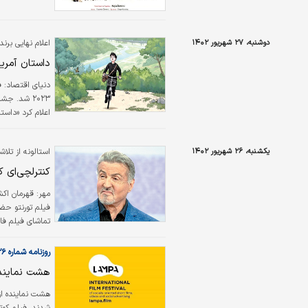
دوشنبه، ۲۷ شهریور ۱۴۰۲
اعلام نهایی برندگان
داستان آمریک
دنیای اقتصاد:
ف
۲۰۲۳ شد. ج
اعلام کرد «داس
فیلم تورنتو را 
«دارندگان» درام
یکشنبه، ۲۶ شهریور ۱۴۰۲
استالونه از تل
انیمیشن «پسر و
کنترلچی‌‌ای 
مهر:
قهرمان اکش
فیلم تورنتو حضو
تغییر داد. وی ت
بزرگ شدم اما دی
روزنامه شماره ۵۸۲۶
هشت نماینده 
هشت نماینده از