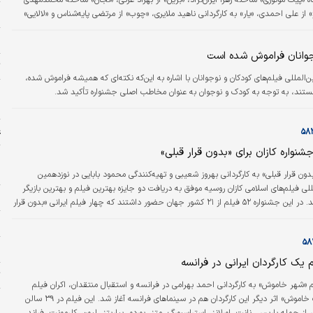
ه «پیک موتوری» ساخته زهرا ایران‌نژاد، «بریل»‌ از بهراد عزتی،‌ «نجان» ساخته محمد‌مهدی
ج
ر» از علی احمدی، «یار» به کارگردانی ناهید ملایری، «چوب‌» از مرتضی پایه‌شناس و «لالایی»
ساخته الهام خزایی از نمایندگان ایران در جشنواره بین‌المللی فیلم «لمپا» در سال ۲۰۲۳ هستند. این
ر
جشنواره که ۳ تا ۸ اکتبر (۱۱ تا ۱۶ مهرماه) در روسیه برگزار می‌شود، طیف گسترده‌ای از فرمت‌های فیلمی از
وجوانان فراموش شده است
ت
مللی فیلم‌های کودکان و نوجوانان با اشاره به این‌که نکته‌ای که همیشه فراموش شده،
ا
هستند، به توجه به کودک و نوجوان به عنوان مخاطب اصلی جشنواره تأکید شد.
ا
ع
جشنواره کازان برای «بدون قرار قبلی»
چ
د
دون قرار قبلی» به کارگردانی بهروز شعیبی و تهیه‌کنندگی محمود بابایی در نوزدهمین
للی فیلم‌های اسلامی کازان روسیه موفق به دریافت دو جایزه بهترین فیلم و بهترین بازیگر
ب
نقش اول زن شد. در این جشنواره ۵۲ فیلم از ۲۱ کشور جهان حضور داشتند که چهار فیلم ایرانی «بدون قرار
روز شعیبی در بخش مسابقه فیلم‌های بلند سینمایی، «گواه» ساخته آیدا تبیانیان در بخش
د
ی کوتاه داستانی، «ایساتیس» در بخش مسابقه مستند بلند و «آب، باد، خاک، نان» ساخته
کیاسری در بخش مستند…
م
م یک کارگردان ایرانی در فرانسه
ت
م «شهر خاموش» به کارگردانی احمد بهرامی در فرانسه و استقبال منتقدان، اکران فیلم
سینمایی «دشت خاموش» اثر دیگر این کارگردان هم در سینماهای فرانسه آغاز شد. این فیلم در ۳۹ سالن
پ