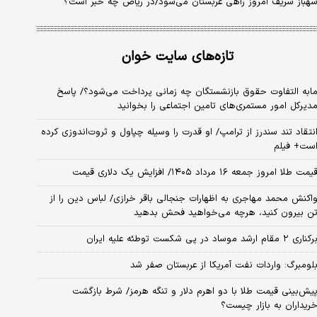
هباز شریف امروز راهی عربستان می‌شود/در ریاض چه خبر است؟
تازه‌های سایت خوان
ابه التفاوت حقوق بازنشستگان چه زمانی پرداخت می‌شود؟/ پاسخ
دیرکل امور مستمری‌های تامین اجتماعی را بخوانید
نتقاد تند سندرز از ترامپ/ او قدرت را وسیله چپاول و ثروت‌اندوزی کرده
ست+ فیلم
یمت طلا امروز جمعه ۱۶ مرداد ۱۴۰۵/ افزایش یک دلاری قیمت
اکنش محمد مهاجری به اظهارات جنجالی باقر خرازی/ لباس دین را از
ن بیرون کنید، هرچه می‌خواهید فحش بدهید
کناری ۲ مقام‌ ارشد موساد در پی شکست توطئه علیه ایران
لومبرگ: واردات نفت آمریکا از عربستان صفر شد
یش‌بینی قیمت طلا با دو اهرم دلار و تنگه هرمز/ شرط بازگشت
ریداران به بازار چیست؟