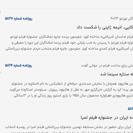
ش
 تورنتو ۲۰۲۳
روزنامه شماره ۵۸۲۷
ایی، انیمه ژاپنی را شکست داد
یلم «داستان آمریکایی» ساخته کورد جفرسون برنده جایزه تماشاگران جشنواره فیلم تورنتو
م
شنواره فیلم تورنتو با رسیدن به شب پایانی خود فیلم برنده تماشاگران این دوره را معرفی و
م
تان آمریکایی» فیلم کمدی ساخته کورد جفرسون جایزه فیلم منتخب مردم جشنواره بین‌المللی
به خود اختصاص داد. به این ترتیب شانس اسکار برای این فیلم افزایش پیدا کرد.
ا
ی درباره مدرسه شبانه‌روزی ساخته الکساندر پین فیلم دوم جایزه انتخاب مردم شد و
ا
اشش برای ساخت فیلم در جوانی گفت
روزنامه شماره ۵۸۲۶
 مرغ‌ ماهی‌خوار» ساخته…
ق
که ستاره سینما شد
و
ن هالیوود همزمان با نمایش مستندی حرفه‌ای از نتفلیکس به نام «اسلای» در جشنواره
ت
ر پیدا کرد.به گزارش خبرگزاری مهر به نقل از هالیوود ریپورتر، سیلوستر استالونه می‌گوید
تماشای فیلم فانتزی هالیوودی «هرکول» محصول سال ۱۹۵۸ با بازی استیو ریوز زندگی او را در ۱۲سالگی
بر
اکید کرد: من خیلی خوش‌شانس بودم، در دوران طلایی فیلم و زمانی که دیالوگ مهم بود
الوگ‌ها به اندازه تلاش فیزیکی واقعی برای غلبه بر مشکلات مرا تحت‌تاثیر قرار نمی‌دادند.
ب
ایران در جشنواره فیلم لمپا
پ
 ایران برای حضور در بخش مسابقه نهمین جشنواره بین‌المللی فیلم لمپا در روسیه انتخاب
خ