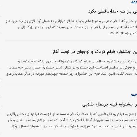
ش
اکی باز هم خداحافظی نکرد
 ‌حالی ‌که از فیلم «پسر و مرغ ماهی‌خوار» هایائو میازاکی به عنوان آواز قوی وی یاد می‌شد و
خ
ه خداحافظی رسمی او با فیلم‌سازی بودند، خبر رسیده که این انیماتور بزرگ ژاپنی
ت
پروژه تازه کار کند.
ز
س
 جشنواره فیلم کودک و نوجوان در نوبت آغاز
و پنجمین جشنواره بین‌المللی فیلم کودکان و نوجوانان با بیان اینکه تمام آیتم‌ها و
و
و صوتی در مراسم افتتاحیه این جشنواره بر مبنای شعار جشنوارۀ امسال یعنی «به سمت
 است، گفت: آئین افتتاحیه این جشنواره، روز جمعه چهاردهم مهرماه در مرکز همایش‌های
 اصفهان برگزار می‌شود.
ف
ا
 جشنواره فیلم پرتقال طلایی
ک
نواره فیلم پرتقال طلایی که با حذف یک فیلم مستند از فهرست فیلم‌های بخش رقابتی
و
بود، سرانجام لغو شد.شهردار آنتالیا اعلام کرد از آنجا که مدیر جشنواره، مدیر هنری و کل
ش
ه پرتقال طلایی با تصمیم خود هرج‌و‌مرج بزرگی ایجاد کردند، این جشنواره امسال برگزار