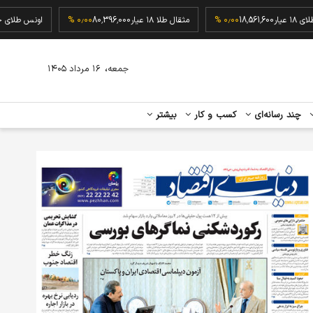
گرم طلای ۱۸ عیار
18,561,600
۰٫۰۰ %
مثقال طلا ۱۸ عیار
80,396,000
۰٫۰۰ %
اونس 
،
جمعه
۱۶ مرداد ۱۴۰۵
چند رسانه‌ای
کسب و کار
بیشتر