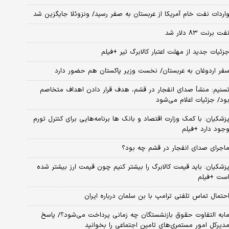
اردات نفت خام آمریکا از عربستان به صفر رسید/ ونزوئلا جایگزین شد
فت برنت ۸۳ دلار شد
زئیات جدید از مهلت اعتبار کالابرگ تیر +فیلم
فر اردوغان به عربستان/ نخست وزیر پاکستان هم حضور دارد
سنیم: منشأ صدای انفجار در قشم، هدف قرار دادن اهداف متخاصم
ود/ جزئیات اعلام می‌شود
زشکیان: با کمک وزارت اقتصاد و بانک ها برنامه‌هایی برای کنترل تورم
جود دارد +فیلم
اجرای صدای انفجار در قشم چه بود؟
زشکیان: باید قیمت کالابرگ را بیشتر کنیم چون قیمت ارز بیشتر شده
ست +فیلم
حتمال تماس تلفنی ترامپ با بن سلمان درباره ایران
ابه التفاوت حقوق بازنشستگان چه زمانی پرداخت می‌شود؟/ پاسخ
دیرکل امور مستمری‌های تامین اجتماعی را بخوانید