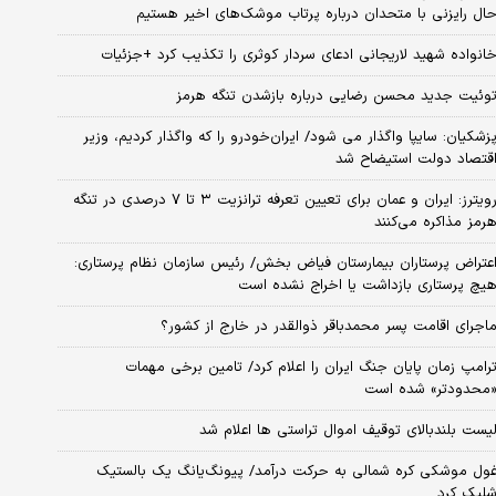
ال رایزنی با متحدان درباره پرتاب موشک‌های اخیر هستیم
انواده شهید لاریجانی ادعای سردار کوثری را تکذیب کرد +جزئیات
وئیت جدید محسن رضایی درباره بازشدن تنگه هرمز
زشکیان: سایپا واگذار می شود/ ایران‌خودرو را که واگذار کردیم، وزیر
قتصاد دولت استیضاح شد
رویترز: ایران و عمان برای تعیین تعرفه ترانزیت ۳ تا ۷ درصدی در تنگه
رمز مذاکره می‌کنند
عتراض پرستاران بیمارستان فیاض بخش/ رئیس سازمان نظام پرستاری:
یچ پرستاری بازداشت یا اخراج نشده است
اجرای اقامت پسر محمدباقر ذوالقدر در خارج از کشور؟
رامپ زمان پایان جنگ ایران را اعلام کرد/ تامین برخی مهمات
محدودتر» شده است
یست بلندبالای توقیف اموال تراستی ها اعلام شد
ول موشکی کره شمالی به حرکت درآمد/ پیونگ‌یانگ یک بالستیک
لیک کرد