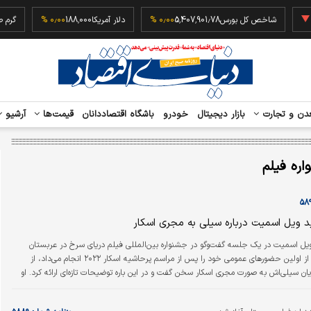
‎−۰٫
شاخص کل بورس
5,407,901.78
۰٫۰۰ %
دلار آمریکا
188,000
۰٫۰۰ %
دن و تجارت
بازار دیجیتال
خودرو
باشگاه اقتصاددانان
قیمت‌ها
آرشیو
ره فیلم
ویل اسمیت درباره سیلی به مجری اسکار
یل اسمیت در یک جلسه گفت‌وگو در جشنواره بین‌المللی فیلم دریای سرخ در عربستان
سعودی که یکی از اولین حضورهای عمومی خود را پس از مراسم پرحاشیه اسکار ۲۰۲۲ انجام می‌داد، از
یان سیلی‌اش به صورت مجری اسکار سخن گفت و در این باره توضیحات تازه‌ای ارائه کرد. او
دو سال پیش دقایقی قبل از دریافت جایزه بهترین بازیگر مرد برای بازی در فیلم «شاه
ریچارد» به کریس راک، سیلی زد. اسمیت در این باره در جشنواره فیلم دریای سرخ عربستان گفت: «آنچه در