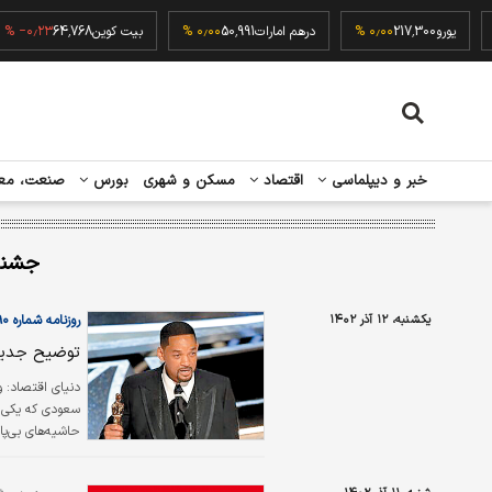
۰٫۰۰ 
یورو
217,300
۰٫۰۰ %
درهم امارات
50,991
۰٫۰۰ %
بیت کوین
64,768
۲۳ %
خبر و دیپلماسی
اقتصاد
مسکن و شهری
بورس
صنعت، مع
جشنوا
یکشنبه، ۱۲ آذر ۱۴۰۲
روزنامه شماره ۵۸۹۰
توضیح جدید 
دنیای اقتصاد:
و
حاشیه‌های بی‌پا
در مراسم اسکار 