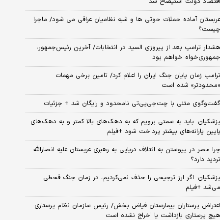
قتصاد دولت استیضاح شد
ربستان آماده حملات حوثی ها و شبه نظامیان عراقی می شود/ ماجرا
یست؟
شدار ترامپ بعد از پیروزی السید در انتخابات/ آخرین رئیس‌جمهور،
مهوری‌خواه خواهم بود
رامپ زمان پایان جنگ ایران را اعلام کرد/ تامین برخی مهمات
محدودتر» شده است
فت‌وگوی متنی با چت‌جی‌پی‌تی نامحدود و رایگان شد + جزئیات
زشکیان: باید به سمتی برویم که به دهک‌های بالا کمتر و به دهک‌های
ایین یارانه‌های بیشتر پرداخت شود +فیلم
را مصر در پیوستن به ائتلاف دریایی به رهبری عربستان علیه انصارالله
ردید دارد؟
زشکیان: اگر ارز ترجیحی را حذف نمی‌کردیم، در زمان جنگ قحطی
ی‌شد +فیلم
عتراض پرستاران بیمارستان فیاض بخش/ رئیس سازمان نظام پرستاری:
یچ پرستاری بازداشت یا اخراج نشده است