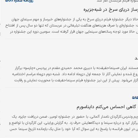
واره فیلم عربستان آغاز شد
روزنامه شماره ۵۸۸۹
در چند سال گذشته تجربه…
ساز دریای سرخ در شبه‌جزیره
الا دیگر جشنواره فیلم دریای سرخ به یکی از جشنواره‌های خبرساز و مهم سینمای جهان
ن
 جشنواره‌ای با صرف هزینه‌های هنگفت تبلیغاتی در عربستان که تنها دو سال پس از افتتاح
حالا مورد توجه رسانه‌های سینمایی جهان قرار گرفته است. سومین دوره این جشنواره در
 که ترافیک چهره‌های بزرگ سینمای جهان در آن مشهود بود؛ از ویل اسمیت تا جانی دپ، از
رانویر سینگ و البته فهرست بلندبالایی از بازیگران عرب. موضوع جشنواره امسال «داستان
» است و در آن ۱۲۶…
د
ف
 مستند ایران «سینماحقیقت» با دبیری محمد حمیدی مقدم در پردیس «چارسو» برگزار
م
وره از جشنواره از دوشنبه ۲۷ آذرماه شروع شده و نمایش آثار تا جمعه اول دی‌ماه ادامه داد. شنبه دوم دی‌ماه مراسم اختتامیه
ار می‌شود. پیش از این نیز جشنواره فیلم سینماحقیقت با محوریت نمایش و رقابت
س
فیلم‌های مستند، عمدتا در همین مرکز برگزار شده بود. نخستین دوره این جشنواره در سال ۱۳۸۶ توسط مرکز گسترش سینمای مستند و
ز
گاهی احساس می‌کنم دایناسورم
چ
ت
یم وندرس،کارگردان نامدار آلمانی، با حضور در جشنواره لومیر، ضمن دریافت جایزه، یک
زار کرد و درباره سینما و دیدگاه‌هایش حرف زد. به گزارش ورایتی، این کارگردان با تواضع و
ق
در لیون فرانسه با پاسخ به این سوال که آیا خود را مثل یک بازمانده تاریخ سینما حس
می‌کنید، گفت: بله، گاهی احساس می‌کنم دایناسور هستم. وندرس ۷۸ساله که روز جمعه جایزه یک عمر
و