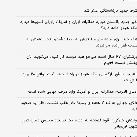
رط جدید بازنشستگی اعلام شد
بر جدید پاکستان درباره مذاکرات ایران و آمریکا/ رایزنی کشورها درباره
نگه هرمز ادامه دارد؟
نگ خطر برای طبقه متوسط تهران به صدا درآمد/پایتخت‌نشینان به
مت فقر رانده می‌شوند
پزشکیان: ۴۷ سال است می‌خواهیم درست کار کنیم، می‌گویند الان
قتش نیست +فیلم
العربیه: توافق بازگشایی تنگه هرمز در راه است/جزئیات توافق ۶۰ روزه
اش شد
دعای العربیه: مذاکرات ایران و آمریکا وارد مرحله نهایی شده است
طلای جهانی به قله ۷ هفته‌ای رسید/ دلار عقب نشست، فلز زرد صعود
رد
اکنش خبرگزاری قوه قضائیه به ادعای یک نماینده مجلس درباره ترور
هید لاریجانی