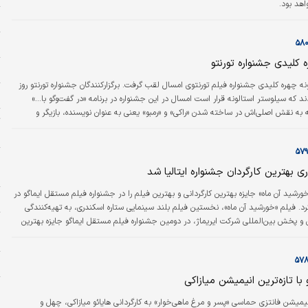
اهد بود.
و
ن
ه‌ کلیدی جشنواره تورنتو
ج
ه چهره‌ کلیدی جشنواره فیلم تورنتوی امسال لقب گرفت. برگزارکنندگان جشنواره تورنتو روز
س
د که سیلوستر استالونه قرار است امسال در این جشنواره در برنامه «در گفت‌وگو با...»
به نقش اصلی‌اش در ساخته شدن «راکی» ‌و «رمبو» یعنی به عنوان نویسنده، بازیگر و
ت
 حرفه طولانی خود در هالیوود صحبت کند.
ب
پ
ی بهترین کارگردان جشنواره ایتالیا شد
و
ورشید آن‌ ماه» جایزه بهترین کارگردانی و بهترین فیلم را در جشنواره فیلم مستقل ایماگو در
م
کرد. فیلم «خورشید آن ماه»، نخستین فیلم بلند سینمایی ستاره اسکندری، به تهیه‌کنندگی
 پخش بین‌المللی شرکت ایریماژ، در دومین جشنواره فیلم مستقل ایماگو جایزه بهترین
پ
ارگردانی را از آن خود کرد. این فیلم، داستانی از عشق ناکام و سکوت بی‌فرجام را در دل
ا
ستان روایت می‌کند و تصویری واقعی و متفاوت از این قوم محجوب ارائه می‌دهد.
ا
 با تازه‌ترین انیمیشن میازاکی
م
م
یمیشن فانتزی حماسی «پسر و مرغ ماهی‌خوار» به کارگردانی هایائو میازاکی، چهل و