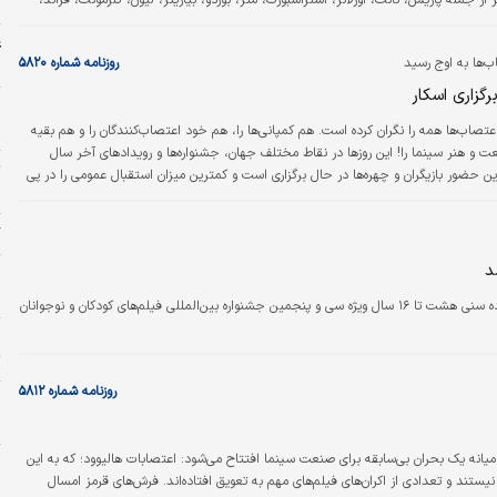
 و ۲۸ شهر از جمله پاریس، نانت، اورلانز، استراسبورگ، متز، بوردو، بیاریتز، لیون، کلرمونت، فراند،
ا
 و... به نمایش درآمده است.
ع
ب‌ها به اوج رسید
روزنامه شماره ۵۸۲۰
چ
رگزاری اسکار
ه
ج
عتصاب‌ها همه را نگران کرده است. هم کمپانی‌ها را، هم خود اعتصاب‌کنندگان را و هم بقیه
 و هنر سینما را! این روزها در نقاط مختلف جهان، جشنواره‌ها و رویدادهای آخر سال
ت
ین حضور بازیگران و چهره‌ها در حال برگزاری است و کمترین میزان استقبال عمومی را در پی
«
گ
د
پ
پ
فراخوان جذب و آموزش داوران کودک و نوجوان در رده سنی هشت تا ۱۶ سال ویژه سی‌ و پنجمین جشنواره بین‌المللی فیلم‌های کودکان و نوجوانان
چ
ت
روزنامه شماره ۵۸۱۲
پ
م
میانه یک بحران بی‌سابقه برای صنعت سینما افتتاح می‌شود: اعتصابات هالیوود؛ که به این
ا
یستند و تعدادی از اکران‌های فیلم‌های مهم به تعویق افتاده‌اند. فرش‌های قرمز امسال
ه