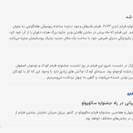
ه لومیر را دریافت کرد، در این مسترکلاس به پرسش‌های شرکت‌کنندگان پاسخ داد و گفت
ح
نس بوده که در طول…
خ
 شد
ت
یکشنبه‌شب در مراسم اختتامیه جشنواره فیلم لندن ۲۰۲۳، فیلم «شیطان وجود ندارد» ساخته ریوسوکی هاماگوچی به عنوان
این فیلم که ماه پیش در بخش رقابتی ونیز جایزه بزرگ هیات داوران را از آن خود کرد،
پ
 یکپارچگی دنیای طبیعی خود با ساخت یک مکان جدید نزدیک روستایشان مبارزه می‌کنند.
ا
ه
یارک در نشست خبری این فیلم در روز نخست جشنواره فیلم کودک و نوجوان اصفهان
ا
گفت:فیلم سیارک برای من درواقع ارجاعی به داستان شازده کوچولو بود. سینمای کودک چالش های زیادی دارد با وجود این که کار با کودکان
ه
ین بودن خسته می‌شوند و گاهی به چهل برداشت می‌رسیدیم.
م
ت
رانی در راه جشنواره سائوپولو
«
هل و هفتمین جشنواره فیلم سائوپولو در کشور برزیل میزبان نمایش چندین فیلم از
ل
نی در بخش‌های مختلف خواهد بود.
غ
ش