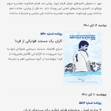
مهر: با معرفی نامزدهای جوایز فیلم اروپا، روشن شد فیلم «عنکبوت مقدس» سهم
ویژه‌ای در نامزدی بخش‌های اصلی این رویداد دارد. به نقل از ورایتی، «مثلث غم»
ساخته روبن اوستلوند، «عنکبوت مقدس» ساخته علی عباسی و «نزدیک» ساخته
لوکاس دونْت بیشترین نامزدی را در جوایز فیلم اروپا در بخش‌های اصلی کسب
کرده‌اند. در کنار این ۳ فیلم، «آلکاراس» و «کورساژ» فیلم‌هایی هستند که برای کسب
دوشنبه، ۱۶ آبان ۱۴۰۱
جایزه بهترین فیلم اروپایی نامزد شده‌اند. در عین حال در کنار علی عباسی و روبن
اوستلوند، ماری کورتزر برای «کورساژ»، یرژی اسکولیموفسکی…
روزنامه شماره ۵۵۹۰
اکران یک مستند فوتبالی از فردا
دنیای اقتصاد:
مستند سینمایی «ملوانان تنها به
دریا نمی‌روند» به کارگردانی الله‌‌کرم رضایی‌زاده از
فردا چهارشنبه در گروه سینمایی «هنر و تجربه»
اکران می‌شود.
چهارشنبه، ۱۱ آبان ۱۴۰۱
روزنامه شماره ۵۵۸۶
۲ جایزه اصلی جشنواره فیلم توکیو برای سینمای ایران