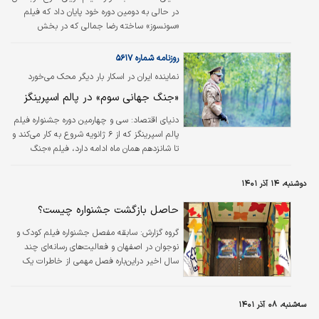
در حالی به دومین دوره خود پایان داد که فیلم
«سونسوز» ساخته رضا جمالی که در بخش
مسابقه اصلی این رویداد سینمایی حضور داشت
موفق به کسب جایزه بهترین فیلمنامه شد.
روزنامه شماره ۵۶۱۷
نماینده ایران در اسکار بار دیگر محک می‌خورد
«جنگ جهانی سوم» در پالم اسپرینگز
دنیای اقتصاد:
سی و چهارمین دوره جشنواره فیلم
پالم اسپرینگز که از ۶ ژانویه شروع به کار می‌کند و
تا شانزدهم همان ماه ادامه دارد، فیلم «جنگ
جهانی سوم» ساخته هومن سیدی را در بخش
بین‌المللی به نمایش درمی‌آورد.
دوشنبه، ۱۴ آذر ۱۴۰۱
‌حاصل بازگشت جشنواره چیست؟
گروه گزارش:
سابقه مفصل جشنواره فیلم کودک و
نوجوان در اصفهان و فعالیت‌های رسانه‌ای چند
سال اخیر دراین‌باره فصل مهمی از خاطرات یک
نسل را در اصفهان تشکیل می‌دهد اما این
جشنواره به‌مرور باوجود مشکلات جدی که در
مسیرش قرار گرفت و اصفهان نیز دیگر از نتایج آن
سه‌شنبه، ۰۸ آذر ۱۴۰۱
منتفع نشد از این شهر کوچ کرد و به همدان رسید