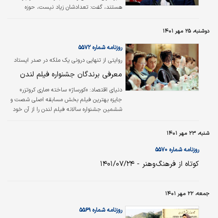
هستند، گفت: تعدادشان زیاد نیست، حوزه
معاونت مطبوعاتی را در این خصوص مامور کردیم
و دستگاه‌های امنیتی هم واقعا همکاری می‌کنند.
دوشنبه، ۲۵ مهر ۱۴۰۱
روزنامه شماره ۵۵۷۲
روایتی از تنهایی درونی یک ملکه در صدر ایستاد
معرفی برندگان جشنواره فیلم لندن
دنیای اقتصاد:
«کورساژ» ساخته «ماری کروتزر»
جایزه بهترین فیلم بخش مسابقه اصلی شصت و
ششمین جشنواره سالانه فیلم لندن را از آن خود
کرد.این فیلم محصولی با بودجه ۵/ ۷میلیون
یورویی (۱/ ۸میلیون دلار) است. قصه این فیلم
شنبه، ۲۳ مهر ۱۴۰۱
روایتی تخیلی از یک سال زندگی ملکه الیزابت
اتریش است. ملکه الیزابت اتریش به خاطر
روزنامه شماره ۵۵۷۰
زیبایی‌اش شناخته و تحسین می‌شود و به دلیل
کوتاه ‌از فرهنگ‌وهنر - ۱۴۰۱/۰۷/۲۴
الهام بخشیدن به روند مد مشهور است.
جمعه، ۲۲ مهر ۱۴۰۱
روزنامه شماره ۵۵۶۹