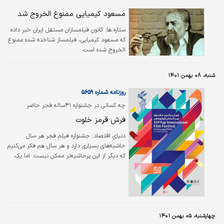
شکایت یک کارگردان جوان از فرهادی درباره ایده
اصلی فیلم «قهرمان» و احتمال محکوم شدن
مسعود کیمیایی ممنوع الخروج شد
فرهادی، مانع از آن شد که برگزارکنندگان کن ریسک
ستاره ها:
کانون فیلمسازان مستقل ایران خبر داده
کنند و یک کارگردان تحت اتهام را رئیس هیات
که مسعود کیمیایی، فیلمساز شناخته شده ممنوع
داوران کنند.
الخروج شده است.
شنبه، ۰۸ بهمن ۱۴۰۱
روزنامه شماره ۵۶۵۹
چه کسانی در جشنواره ۴۱ساله فجر حاضر
نیستند؟
فرش قرمز خلوت
دنیای اقتصاد:
جشنواره فیلم فجر هر سال
حاشیه‌های بسیاری دارد و هر سال هم فکر می‌کنیم
که دیگر از این پرحاشیه‌تر ممکن نیست. اما یک
سال که می‌گذرد، می‌بینیم آفاق جدیدی از
حاشیه‌ها فتح شده است. امسال هم از این قاعده
مستثنی نیست. از ماجرای تحریم جشنواره از سوی
برخی از سینماگران تا تاخیر طولانی در اعلام نام
فیلم‌های بخش مسابقه و امتزاج دوباره بخش‌های
ملی و بین‌المللی و ... جشنواره به فراخور ذات
چهارشنبه، ۰۵ بهمن ۱۴۰۱