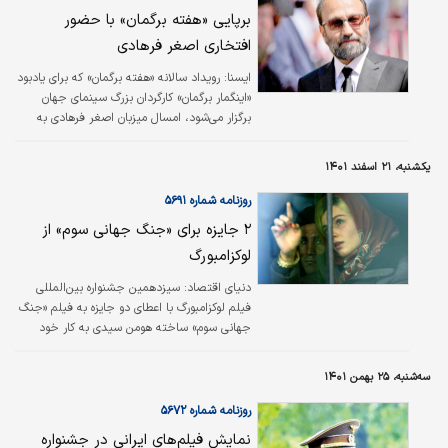
برپایی «هفته برگمان» با حضور
افتخاری اصغر فرهادی
ایسنا:
رویداد سالانه «هفته برگمان» که برای یادبود
«اینگمار برگمان» کارگردان بزرگ سینمای جهان
برگزار می‌شود، امسال میزبان اصغر فرهادی به
عنوان میهمان افتخاری خواهد بود. «هفته برگمان»
یک رویداد سالانه است که توسط مرکز برگمان در
یکشنبه، ۲۱ اسفند ۱۴۰۱
جزیره کوچک فارو در سوئد برگزار می‌شود. اینگمار
برگمان در دهه ۱۹۶۰ به این جزیره نقل مکان کرد و
روزنامه شماره ۵۶۹۱
این رویداد به پاس هنر او برگزار می‌شود که با
۲ جایزه برای «جنگ جهانی سوم» از
فیلم، سخنرانی و گفت‌وگوهایی همراه است.
لوکزامبورگ
دنیای اقتصاد:
سیزدهمین جشنواره بین‌المللی
فیلم لوکزامبورگ با اعطای دو جایزه به فیلم «جنگ
جهانی سوم» ساخته هومن سیدی به کار خود
پایان داد. فیلم «جنگ جهانی سوم» به نویسندگی
و کارگردانی هومن سیدی در جدیدترین حضور
سه‌شنبه، ۲۵ بهمن ۱۴۰۱
بین‌المللی خود در جشنواره فیلم لوکزامبورگ به
نمایش گذاشته شد و در نهایت جایزه فیپرشی
روزنامه شماره ۵۶۷۲
(فدارسیون بین‌المللی منتقدان فیلم) و همچنین
نمایش فیلم‌های ایرانی در جشنواره
جایزه هیات داوران جوان جشنواره را به خود