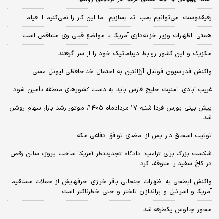
رفیقدوست: می‌توانیم بمب اتم بسازیم، اما این کار را نمی‌کنیم + فیلم
همتی: اظهارات وزیر خزانه‌داری آمریکا با مواضع قبلی وی متناقض است
مکزیک و این کشور روابط دیپلماتیک خود را از سر گرفتند
واکنش فدراسیون فوتبال آرژانتین به احتمال خداحافظی لیونل مسی
غریب آبادی: امنیت خلیج فارس باید به دست کشورهای منطقه تأمین شود
پیش بینی بورس فردا شنبه ۱۷ مردادماه ۱۴۰۵/ موتور رشد بازار سهام روشن
شد
توئیت اسحاق دار پس از امضای توافق دفاعی مکه
شکست بزرگ برای ترامپ؛ دادگاه تجدیدنظر آمریکا ساخت پروژه سالن رقص
در کاخ سفید را متوقف کرد
واکنش ابطحی به اظهارات جنجالی باقر خرازی؛ حرفهایش از حملات مستقیم
آمریکا و اسرائیل و براندازان تلختر و حتی خطرناکتر است
محور چالوس یکطرفه شد