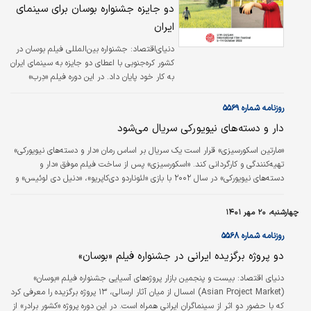
دو جایزه جشنواره بوسان برای سینمای
ایران
دنیای‌اقتصاد:
جشنواره بین‌المللی فیلم بوسان در
کشور کره‌جنوبی با اعطای دو جایزه به سینمای ایران
به کار خود پایان داد. در این دوره فیلم «دِرب»
جدیدترین ساخته هادی محقق که فیلم افتتاحیه
این رویداد سینمایی بود در نهایت موفق به کسب
روزنامه شماره ۵۵۶۹
جایزه بخش رقابتی «کیم جی سئوک» شد که ویژه
دار و دسته‌های نیویورکی سریال می‌شود
فیلمسازان تثبیت‌شده آسیایی است و جایزه نقدی
۱۰‌هزار‌دلاری به همراه دارد.
«مارتین اسکورسیزی» قرار است یک سریال بر اساس رمان «دار و دسته‌های نیویورکی»
تهیه‌کنندگی و کارگردانی کند. «اسکورسیزی» پس از ساخت فیلم موفق «دار و
دسته‌های نیویورکی» در سال ۲۰۰۲ با بازی «لئوناردو دی‌کاپریو»، «دنیل دی‌ لوئیس» و
«کمرون دیاز»، این بار قرار است یک سریال را برای شبکه میرامکس براساس رمان
نوشته «هربرت اسبیری» بسازد که علاوه بر تهیه کنندگی، کارگردانی دو اپیزود اول را
چهارشنبه، ۲۰ مهر ۱۴۰۱
بر عهده دارد. «برت لئونارد» نگارش فیلمنامه این سریال را بر عهده دارد که گفته
می‌شود برداشت جدیدی از رمان «دار و دسته‌های…
روزنامه شماره ۵۵۶۸
دو پروژه برگزیده ایرانی در جشنواره فیلم «بوسان»
دنیای اقتصاد: بیست و پنجمین بازار پروژه‌های آسیایی جشنواره فیلم «بوسان»
(Asian Project Market) امسال از میان آثار ارسالی، ۱۳ پروژه برگزیده را معرفی کرد
که با حضور دو اثر از سینماگران ایرانی همراه است. در این دوره پروژه «کشور برادر» از