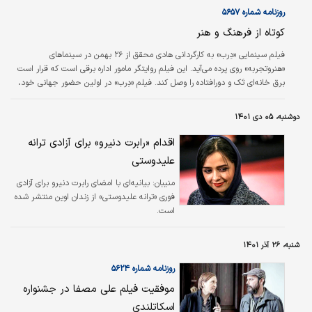
خود همواره حاشیه دارد اما امسال گویا تب‌و‌تاب
روزنامه شماره ۵۶۵۷
این حواشی بیشتر از گذشته است. شاید
پرخبرترین موضوع، موضوع تحریم جشنواره از…
کوتاه از فرهنگ و هنر
فیلم سینمایی «دِرب» به کارگردانی هادی محقق از ۲۶ بهمن در سینماهای
«هنروتجربه» روی پرده می‌‌‌آید. این فیلم روایتگر مامور اداره برقی است که قرار است
برق خانه‌‌‌ای تَک و دورافتاده را وصل کند. فیلم «دِرب» در اولین حضور جهانی خود،
بیست‌‌‌ و هفتمین دوره جشنواره بین‌المللی فیلم بوسان را افتتاح کرد و توانست برنده
جایزه اصلی بخش رقابتی جی‌‌‌سئوک جشنواره شود. این فیلم در دومین حضور
دوشنبه، ۰۵ دی ۱۴۰۱
جهانی خود در نهمین دوره جشنواره فیلم کاتولیک (کاف) که ماه اکتبر در شهر سئول
کره‌جنوبی برگزار شد، نیز حضور داشت. چهل و…
اقدام «رابرت دنیرو» برای آزادی ترانه
علیدوستی
منیبان:
بیانیه‌ای با امضای رابرت دنیرو برای آزادی
فوری «ترانه علیدوستی» از زندان اوین منتشر شده
است.
شنبه، ۲۶ آذر ۱۴۰۱
روزنامه شماره ۵۶۲۴
موفقیت فیلم علی مصفا در جشنواره
اسکاتلندی