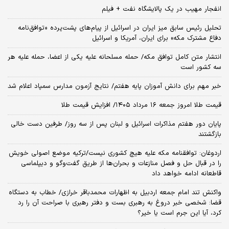
انفجار مهیب در یک پالایشگاه نفت + فیلم
تحلیل رئیس سابق میز ایران در اسرائیل از پیام‌های پشت‌پرده «توافق‌نامه
دفاع مشترک مکه» برای ایران، آمریکا و اسرائیل
انتشار متن کامل توافق مکه/ حمله مسلحانه علیه یکی از اعضا، حمله علیه هر
سه کشور است
خبر مهم برای دانش آموزان پایه هفتم/ نتایج آزمون مدارس سمپاد اعلام شد
قیمت طلا امروز جمعه ۱۶ مرداد ۱۴۰۵/ افزایش قیمت طلا
پایان دور هفتم مذاکرات اسرائیل و لبنان پس از سه روز/ طرفین دست خالی
بازگشتند
اردوغان: توافقنامه مکه علیه هیچ کشوری نیست/ترکیه موضع اصولی خویش
را در قبال حل و فصل منازعات و بحران‌ها از طریق گفت‌وگو و دیپلماسی
قاطعانه ادامه خواهد داد
واکنش تند امام جمعه اردبیل به اظهارات محمدباقر خرازی/ خطاب به دستگاه
قضا: شخصی خبر دروغ به رهبری بست و دفتر رهبری با صراحت آن را رد
کرد، آیا این جرم است یا خیر؟