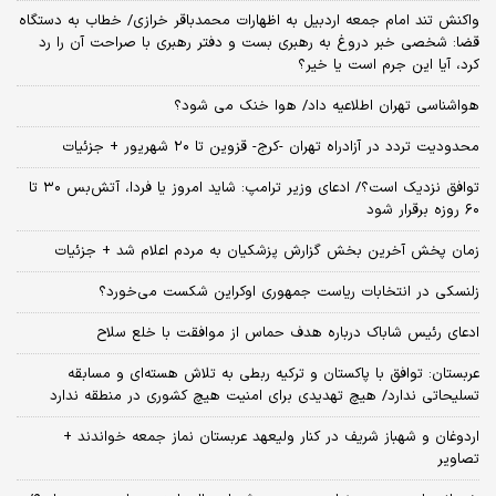
واکنش تند امام جمعه اردبیل به اظهارات محمدباقر خرازی/ خطاب به دستگاه
قضا: شخصی خبر دروغ به رهبری بست و دفتر رهبری با صراحت آن را رد
کرد، آیا این جرم است یا خیر؟
هواشناسی تهران اطلاعیه داد/ هوا خنک می شود؟
محدودیت تردد در آزادراه تهران -کرج- قزوین تا ۲۰ شهریور + جزئیات
توافق نزدیک است؟/ ادعای وزیر ترامپ: شاید امروز یا فردا، آتش‌بس ۳۰ تا
۶۰ روزه برقرار شود
زمان پخش آخرین بخش گزارش پزشکیان به مردم اعلام شد + جزئیات
زلنسکی در انتخابات ریاست جمهوری اوکراین شکست می‌خورد؟
ادعای رئیس شاباک درباره هدف حماس از موافقت با خلع سلاح
عربستان: توافق با پاکستان و ترکیه ربطی به تلاش هسته‌ای و مسابقه
تسلیحاتی ندارد/ هیچ تهدیدی برای امنیت هیچ کشوری در منطقه ندارد
اردوغان و شهباز شریف در کنار ولیعهد عربستان نماز جمعه خواندند +
تصاویر