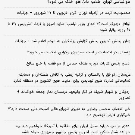
هواشناسی تهران اطلاعیه داد/ هوا خنک می شود؟
محدودیت تردد در آزادراه تهران -کرج- قزوین تا ۲۰ شهریور + جزئیات
توافق نزدیک است؟/ ادعای وزیر ترامپ: شاید امروز یا فردا، آتش‌بس ۳۰ تا
۶۰ روزه برقرار شود
زمان پخش آخرین بخش گزارش پزشکیان به مردم اعلام شد + جزئیات
زلنسکی در انتخابات ریاست جمهوری اوکراین شکست می‌خورد؟
ادعای رئیس شاباک درباره هدف حماس از موافقت با خلع سلاح
عربستان: توافق با پاکستان و ترکیه ربطی به تلاش هسته‌ای و مسابقه
تسلیحاتی ندارد/ هیچ تهدیدی برای امنیت هیچ کشوری در منطقه ندارد
اردوغان و شهباز شریف در کنار ولیعهد عربستان نماز جمعه خواندند +
تصاویر
خبر انتصاب محسن رضایی به دبیری شورای عالی امنیت ملی صحت دارد؟/
خبرگزاری فارس توضیح داد
ادعای ترامپ درباره تمایل ایران برای مذاکره با آمریکا/ خواهیم دید چه
خواهد شد/ ممکن است آخرین رئیس‌ جمهور جمهوری خواه باشم