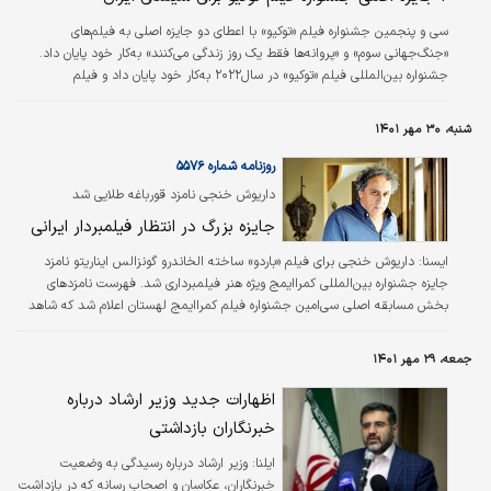
سی و پنجمین جشنواره فیلم «توکیو» با اعطای دو جایزه اصلی به فیلم‏‏‏‏‏‏‏‌های
«جنگ‌جهانی سوم» و «پروانه‌ها فقط یک روز زندگی می‌کنند» به‌کار خود پایان داد.
جشنواره بین‌المللی فیلم «توکیو» در سال‌۲۰۲۲ به‌کار خود پایان داد و فیلم
«جنگ‌جهانی سوم» ساخته هومن سیدی که در بخش مسابقه اصلی این رویداد
سینمایی حضور داشت در نهایت جایزه ویژه هیات‌داوران را به خود اختصاص داد.
شنبه، ۳۰ مهر ۱۴۰۱
«جنگ‌جهانی سوم» نماینده رسمی سینمای ایران در شاخه بهترین فیلم بین‌المللی
اسکار۲۰۲۳ است. فیلم «پروانه‏‏‏‏‏‏‏‌ها فقط یک روز زندگی می‌کنند»…
روزنامه شماره ۵۵۷۶
داریوش خنجی نامزد قورباغه طلایی شد
جایزه بزرگ در انتظار فیلمبردار ایرانی
ایسنا:
داریوش خنجی برای فیلم «باردو» ساخته الخاندرو گونزالس ایناریتو نامزد
جایزه جشنواره بین‌المللی کمراایمج ویژه هنر فیلمبرداری شد. فهرست نامزدهای
بخش مسابقه اصلی سی‌امین جشنواره فیلم کمراایمج لهستان اعلام شد که شاهد
رقابت ۱۲ فیلم برای کسب جایزه قورباغه طلایی خواهد بود؛ فیلم‌هایی که در آن
تصویر، به طرز چشمگیری در نحوه روایت داستان نقش داشته باشد و به سهم بزرگ
جمعه، ۲۹ مهر ۱۴۰۱
فیلمبردار در ساخت و پرداخت فیلم اشاره دارد.
اظهارات جدید وزیر ارشاد درباره
خبرنگاران بازداشتی
ایلنا:
وزیر ارشاد درباره رسیدگی به وضعیت
خبرنگاران، عکاسان و اصحاب رسانه که در بازداشت