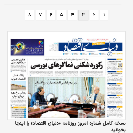
رها امیرفضلی محصول فرانسه، ایران و هلند، برنده جایزه «VIPO Award» و
«شفاف» از دُرناز حاجیها نیز برنده جایزه (Sorfond Award) از بازار پروژه‌های آسیایی
۸
۷
۶
۵
۴
۳
۲
۱
جشنواره بوسان شدند. جشنواره فیلم بوسان امسال میزبان چندین اثر از سینماگران
ایرانی است.
نسخه کامل شماره امروز روزنامه «دنیای‌ اقتصاد» را اینجا
بخوانید