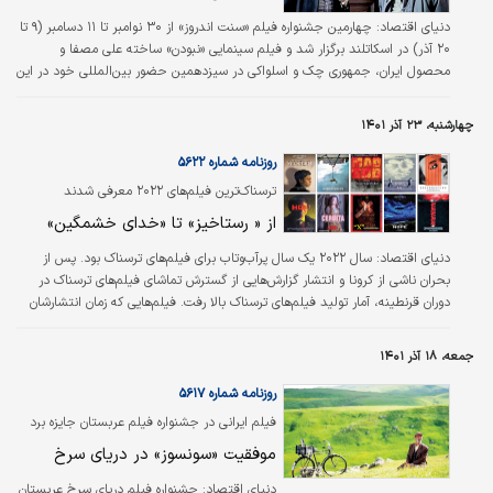
دنیای اقتصاد: چهارمین جشنواره فیلم «سنت اندروز» از ۳۰ نوامبر تا ۱۱ دسامبر (۹ تا
۲۰ آذر) در اسکاتلند برگزار شد و فیلم سینمایی «نبودن» ساخته علی مصفا و
محصول ایران، جمهوری چک و اسلواکی در سیزدهمین حضور بین‌المللی خود در این
رویداد سینمایی موفق به کسب جایزه بهترین تدوین برای هایده صفی‌یاری شد که به
تازگی جایزه آن اعلام شده است. داستان «نبودن» در ایران و شهر پراگ می‌گذرد و
چهارشنبه، ۲۳ آذر ۱۴۰۱
قهرمان این فیلم که نقشش را خود مصفا بازی می‌کند، از تهران به پراگ می‌رود تا
اطلاعات بیشتری درباره گذشته پدرش «روزبه» که قبلا…
روزنامه شماره ۵۶۲۲
ترسناک‌ترین فیلم‌های ۲۰۲۲ معرفی شدند
از « رستاخیز» تا «خدای خشمگین»
دنیای اقتصاد:
سال ۲۰۲۲ یک سال پر‌آب‌و‌تاب برای فیلم‌های ترسناک بود. پس از
بحران ناشی از کرونا و انتشار گزارش‌هایی از گسترش تماشای فیلم‌های ترسناک در
دوران قرنطینه، آمار تولید فیلم‌های ترسناک بالا رفت. فیلم‌هایی که زمان انتشارشان
به ۲۰۲۲ رسید تا فضای ژانری سینماها را در این سال قبضه کنند. حالا مجله
«پلی‌لیست» بر اساس سنت قدیمی خود، فهرستی از بهترین فیلم‌های ژانر وحشت
جمعه، ۱۸ آذر ۱۴۰۱
در سال ۲۰۲۲ را منتشر کرده است. در صنعتی که اغلب، رویکرد همه یا هیچ چیز را
برای تامین مالی فیلم اتخاذ می‌کند، وحشت ژانری است که می‌تواند باقی…
روزنامه شماره ۵۶۱۷
فیلم ایرانی در جشنواره فیلم عربستان جایزه برد
موفقیت «سونسوز» در دریای سرخ
دنیای اقتصاد:
جشنواره فیلم دریای سرخ عربستان