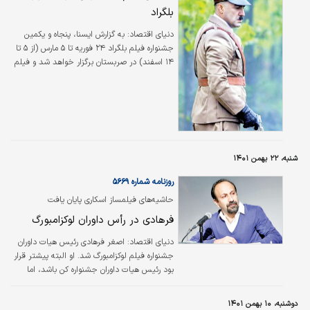
بلگراد
اختصاص داد.
دنیای اقتصاد:
به گزارش ایسنا، پنجاه و یکمین
جشنواره فیلم بلگراد ۲۴ فوریه تا ۵ مارس (از ۵ تا
۱۴ اسفند) در صربستان برگزار خواهد شد و فیلم
سینمایی «جنگ جهانی سوم» ساخته هومن سیدی
در بخش مسابقه این جشنواره به نمایش گذاشته
می‌شود.همچنین فیلم «شب داخلی دیوار» ساخته
وحید جلیلوند، «بانو» ساخته تهمینه رافائلا
(محصول ایران/ جمهوری آذربایجان/ فرانسه/
ایتالیا) و «بیش‌تر از همیشه» ساخته امیلی عاطف
(محصول فرانسه/ آلمان) نیز در بخش فوکوس
شنبه، ۲۲ بهمن ۱۴۰۱
جشنواره‌ها حضور دارند.
روزنامه شماره ۵۶۶۹
حاشیه‌های فیلمساز اسکاری پایان یافت
فرهادی در رأس داوران لوکزامبورگ
دنیای اقتصاد:
اصغر فرهادی رئیس هیات داوران
جشنواره فیلم لوکزامبورگ شد. او البته پیشتر قرار
بود رئیس هیات داوران جشنواره کن باشد، اما
برخی حواشی مربوط به فیلم اخیرش، «قهرمان»،
مانع شد. در واقع اوج گرفتن برخی حواشی درباره
دوشنبه، ۱۰ بهمن ۱۴۰۱