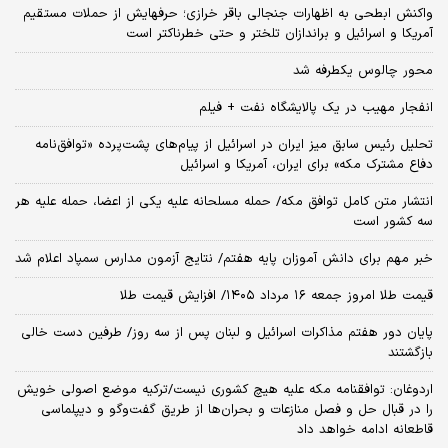
واکنش ابطحی به اظهارات جنجالی باقر خرازی؛ حرفهایش از حملات مستقیم
آمریکا و اسرائیل و براندازان تلختر و حتی خطرناکتر است
محور چالوس یکطرفه شد
انفجار مهیب در یک پالایشگاه نفت + فیلم
تحلیل رئیس سابق میز ایران در اسرائیل از پیام‌های پشت‌پرده «توافق‌نامه
دفاع مشترک مکه» برای ایران، آمریکا و اسرائیل
انتشار متن کامل توافق مکه/ حمله مسلحانه علیه یکی از اعضا، حمله علیه هر
سه کشور است
خبر مهم برای دانش آموزان پایه هفتم/ نتایج آزمون مدارس سمپاد اعلام شد
قیمت طلا امروز جمعه ۱۶ مرداد ۱۴۰۵/ افزایش قیمت طلا
پایان دور هفتم مذاکرات اسرائیل و لبنان پس از سه روز/ طرفین دست خالی
بازگشتند
اردوغان: توافقنامه مکه علیه هیچ کشوری نیست/ترکیه موضع اصولی خویش
را در قبال حل و فصل منازعات و بحران‌ها از طریق گفت‌وگو و دیپلماسی
قاطعانه ادامه خواهد داد