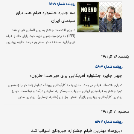
روزنامه شماره ۵۶۰۹
اما دوباره صحبت از بازگشت این جشنواره به
اصفهان و پتانسیل‌های این شهر برای برگزاری
سه جایزه جشنواره فیلم هند برای
جشنواره است.علیرضا رضا داد در نشست
سینمای ایران
هم‌اندیشی دبیر سی‌وپنج مین جشنواره بین‌المللی
فیلم‌های کودکان و نوجوانان با دبیران ادوار…
دنیای اقتصاد:
جشنواره بین المللی فیلم هند
(IFFI) به پنجاه‌و‌سومین دوره خود پایان داد و فیلم
«بی‌پایان» ساخته نادر ساعی‌ور برنده جایزه بهترین
کارگردانی شد و وحید مبصری هم برای بازی در این
فیلم، جایزه بهترین بازیگر مرد را به خود
یکشنبه، ۰۶ آذر ۱۴۰۱
اختصاص داد. همچنین فیلم «نرگسی» به
نویسندگی و کارگردانی پیام اسکندری با بازی شهاب
روزنامه شماره ۵۶۰۷
حسینی هم موفق به کسب مدال گاندی یونسکو از
چهار جایزه جشنواره آمریکایی برای «بی‌صدا حلزون»
جشنواره فیلم هند شد.
دنیای اقتصاد:
فیلم «بی‌صدا حلزون» به کارگردانی بهرنگ دزفولی‌زاده در پانزدهمین
دوره جشنواره فیلم‌های ایرانی سان‌فرانسیسکو به نمایش درآمد و توانست جوایز
بهترین کارگردانی، بهترین بازیگر نقش اول زن (هانیه توسلی)، بهترین مدیر
فیلمبرداری (محمدرضا جهان‌پناه) و بهترین فیلم را دریافت کند. این جشنواره به
عنوان اولین جشنواره مستقل سینمای ایران خارج از کشور، امسال ۱۷ و ۱۸ سپتامبر
سه‌شنبه، ۰۱ آذر ۱۴۰۱
(۲۶ و ۲۷ شهریور) در آمریکا برگزار شد. سازندگان به دلیل شرایط اخیر کشور،
اطلاع‌رسانی درباره این رویداد را به تعویق انداخته بودند.
روزنامه شماره ۵۶۰۳
«پری‌سا» بهترین فیلم جشنواره جیرونای اسپانیا شد