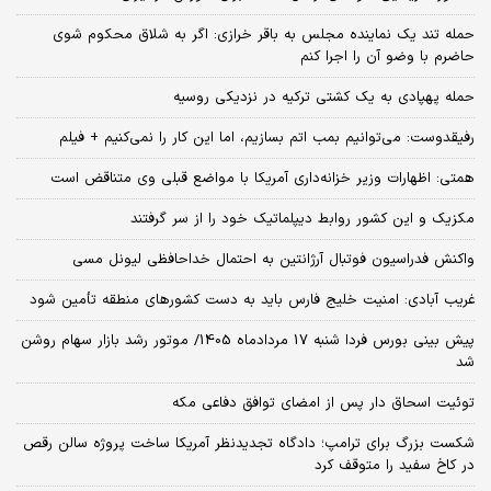
حمله تند یک نماینده مجلس به باقر خرازی: اگر به شلاق محکوم شوی
حاضرم با وضو آن را اجرا کنم
حمله پهپادی به یک کشتی ترکیه در نزدیکی روسیه
رفیقدوست: می‌توانیم بمب اتم بسازیم، اما این کار را نمی‌کنیم + فیلم
همتی: اظهارات وزیر خزانه‌داری آمریکا با مواضع قبلی وی متناقض است
مکزیک و این کشور روابط دیپلماتیک خود را از سر گرفتند
واکنش فدراسیون فوتبال آرژانتین به احتمال خداحافظی لیونل مسی
غریب آبادی: امنیت خلیج فارس باید به دست کشورهای منطقه تأمین شود
پیش بینی بورس فردا شنبه 17 مردادماه 1405/ موتور رشد بازار سهام روشن
شد
توئیت اسحاق دار پس از امضای توافق دفاعی مکه
شکست بزرگ برای ترامپ؛ دادگاه تجدیدنظر آمریکا ساخت پروژه سالن رقص
در کاخ سفید را متوقف کرد