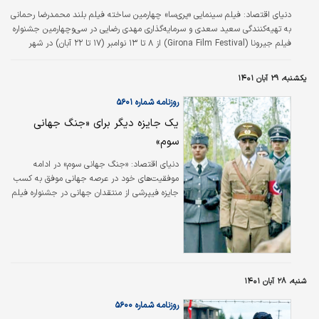
دنیای اقتصاد:
فیلم سینمایی «پری‌سا» چهارمین ساخته فیلم بلند محمدرضا رحمانی
به تهیه‌کنندگی سعید سعدی و سرمایه‌گذاری مهدی رضایی در سی‌و‌چهارمین جشنواره
فیلم جیرونا (Girona Film Festival) از ٨ تا ١٣ نوامبر (١٧ تا ٢٢ آبان) در شهر
جیرونای اسپانیا اکران شد و عنوان بهترین فیلم بلند جشنواره را کسب کرد و
همچنین جایزه ویژه هیات داوران جشنواره نیز به عباس غزالی برای نقش‌آفرینی در
یکشنبه، ۲۹ آبان ۱۴۰۱
این فیلم اهدا شد. در خلاصه فیلم سینمایی «پری‌سا» آمده است: پری‌سا دختر جوان
و زیبایی است که به دلیل ظاهر جذابش به عنوان مدل برای معرفی…
روزنامه شماره ۵۶۰۱
یک جایزه دیگر برای «جنگ جهانی
سوم»
دنیای اقتصاد:
«جنگ جهانی سوم» در ادامه
موفقیت‌های خود در عرصه جهانی موفق به کسب
جایزه فیپرشی از منتقدان جهانی در جشنواره فیلم
استکهلم ۲۰۲۲ شد. این جایزه مستقل از نظر
هیات داوران و سیاستگذاران جشنواره استکهلم و با
نظر منتقدان جهانی به این فیلم اهدا شد.
جشنواره بین‌المللی فیلم استکهلم در راستای
حمایت هدفمند رویدادهای سینمایی از «عنکبوت
مقدس» ساخته علی عباسی، جایزه اصلی بخش
شنبه، ۲۸ آبان ۱۴۰۱
رقابتی خود را به آن اهدا و اسب برنز خود را به آن
روزنامه شماره ۵۶۰۰
داد. عجیب‌تر اینکه این فستیوال برای بازی مهدی