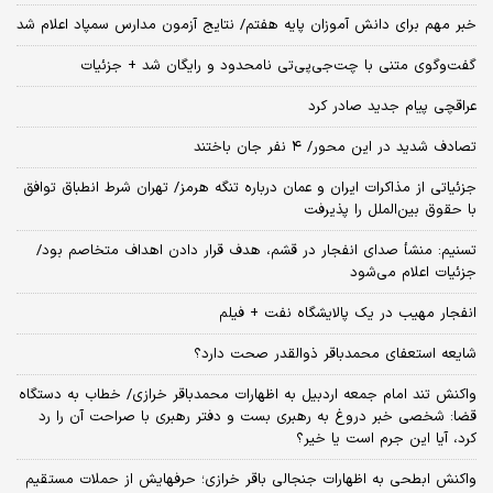
خبر مهم برای دانش آموزان پایه هفتم/ نتایج آزمون مدارس سمپاد اعلام شد
گفت‌وگوی متنی با چت‌جی‌پی‌تی نامحدود و رایگان شد + جزئیات
عراقچی پیام جدید صادر کرد
تصادف شدید در این محور/ ۴ نفر جان باختند
جزئیاتی از مذاکرات ایران و عمان درباره تنگه هرمز/ تهران شرط انطباق توافق
با حقوق بین‌الملل را پذیرفت
تسنیم: منشأ صدای انفجار در قشم، هدف قرار دادن اهداف متخاصم بود/
جزئیات اعلام می‌شود
انفجار مهیب در یک پالایشگاه نفت + فیلم
شایعه استعفای محمدباقر ذوالقدر صحت دارد؟
واکنش تند امام جمعه اردبیل به اظهارات محمدباقر خرازی/ خطاب به دستگاه
قضا: شخصی خبر دروغ به رهبری بست و دفتر رهبری با صراحت آن را رد
کرد، آیا این جرم است یا خیر؟
واکنش ابطحی به اظهارات جنجالی باقر خرازی؛ حرفهایش از حملات مستقیم