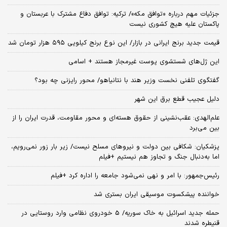
جزئیات مهم درباره «توافق مکه»/ ترکیه‌: توافق دفاع مشترک با عربستان و
پاکستان علیه هیچ کشوری نیست
قیمت جدید برنج ایرانی در بازار/ این نوع برنج کیلویی ۵۹۵ هزار تومان شد
این ژل‌های شستشوی پوست غیرمجاز هستند + اسامی
گفتگوی تلفنی نخست وزیر هند با نتانیاهو/ محور رایزنی چه بود؟
دلیل عجیب قطع برق این شهر
علم‌الهدی: عقب‌نشینی از حقوق هسته‌ای و محور مقاومت، قدرت ایران را از
بین می‌برد
پزشکیان: شکافی بین دولت و نیروهای مسلح نیست/ زیر بار زور نمی‌رویم،
اما به‌دنبال جنگ و تجاوز هم نیستیم +فیلم
رئیس‌جمهور: با امر و نهی نمی‌شود جامعه را اداره کرد +فیلم
خواننده پیشکسوت موسیقی ایران بستری شد
حمله جدید اسرائیل به خاک سوریه/ 5 خودروی نظامی وارد روستایی در
قنیطره شدند