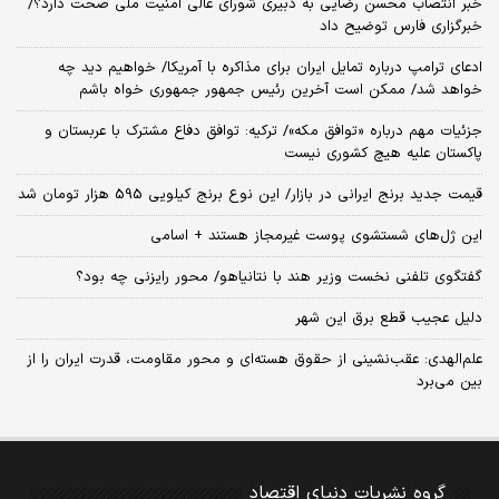
خبر انتصاب محسن رضایی به دبیری شورای عالی امنیت ملی صحت دارد؟/
خبرگزاری فارس توضیح داد
ادعای ترامپ درباره تمایل ایران برای مذاکره با آمریکا/ خواهیم دید چه
خواهد شد/ ممکن است آخرین رئیس‌ جمهور جمهوری خواه باشم
جزئیات مهم درباره «توافق مکه»/ ترکیه‌: توافق دفاع مشترک با عربستان و
پاکستان علیه هیچ کشوری نیست
قیمت جدید برنج ایرانی در بازار/ این نوع برنج کیلویی 595 هزار تومان شد
این ژل‌های شستشوی پوست غیرمجاز هستند + اسامی
گفتگوی تلفنی نخست وزیر هند با نتانیاهو/ محور رایزنی چه بود؟
دلیل عجیب قطع برق این شهر
علم‌الهدی: عقب‌نشینی از حقوق هسته‌ای و محور مقاومت، قدرت ایران را از
بین می‌برد
گروه نشریات دنیای اقتصاد