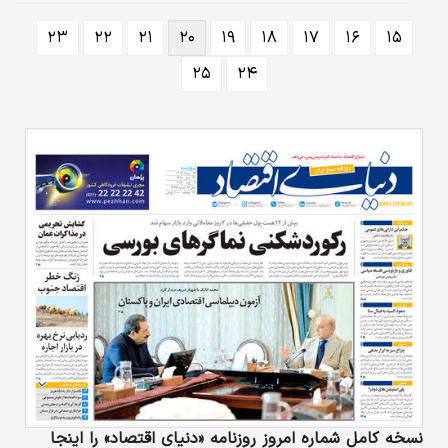
معاون توسعه کارآفرینی و اشتغال وزارت تعاون کار و رفاه اجتماعی، با تایید کاهش
آمار بیکاری می‌گوید: براساس گزارش جدید مرکز آمار از وضعیت بازار کار نسبت به
۲۳
۲۲
۲۱
۲۰
۱۹
۱۸
۱۷
۱۶
۱۵
پاییز سال گذشته، شاهد کاهش نرخ بیکاری کل بوده‌ایم. طی این مدت نرخ مشارکت
اقتصادی افزایش داشته است و افزایش اشتغال جمعیت ۱۵سال…
۲۵
۲۴
نسخه کامل شماره امروز روزنامه «دنیای‌ اقتصاد» را اینجا