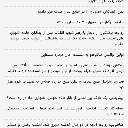
دادِت رفت هوا؟ +فیلم
یمن: نفتکش سعودی را در خلیج عدن هدف قرار دادیم
حادثه مرگبار در اصفهان؛ 4 نفر جان باختند
روایت پزشکیان از دیدار با رهبر شهید انقلاب پس از بمباران جلسه شورای
عالی امنیت ملی؛ ایشان مانند یک کوه در پشتیبانی از دولت حامی بودند
+فیلم
اولین واکنش نتانیاهو به نشست امان درباره فلسطین
واکنش پزشکیان به حواشی پیام رهبر انقلاب درباره تفاهم‌نامه آتش‌بس؛
برخی افراد که دنبال تفرقه بودند، از این موضوع سوءاستفاده کردند +فیلم
فیدان: اسرائیل هیچ برنامه‌ای برای صلح ندارد/ حماس به تعهدات خود عمل
کرد
پیش‌بینی یک بانک بین‌المللی از بازار طلا/ جهش انفجاری طلا در راه است؟
حمله تند اتحادیه لیگ‌های اروپایی علیه اینفانتینو: فیفا به اصلاحات مدیریتی
احتیاج دارد
طباطبایی: روایت آنچه در دو سال گذشته سپری شد، امشب پخش و منتشر