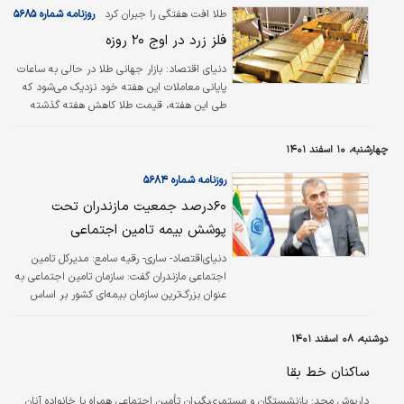
طلا افت هفتگی را جبران کرد
روزنامه شماره ۵۶۸۵
فلز زرد در اوج ۲۰ روزه
دنياي اقتصاد:
بازار جهانی طلا در حالی به ساعات
پایانی معاملات این هفته خود نزدیک می‌شود که
طی این هفته، قیمت طلا کاهش هفته گذشته
خود را جبران کرد و در سطح بالاتری ایستاد. بر
این اساس در حالی که طلا هفته جاری را با ۱۸۱۱
چهارشنبه، ۱۰ اسفند ۱۴۰۱
دلار در هر اونس آغاز کرد، با بیش از دو درصد
رشد در پایان هفته با قیمت ۱۸۴۷ دلار در هر
روزنامه شماره ۵۶۸۴
اونس معامله شد.
۶۰‌درصد جمعیت مازندران تحت
پوشش بیمه تامین اجتماعی
دنیای‌اقتصاد- ساری- رقیه سامع:
مدیرکل تامین
اجتماعی مازندران گفت: سازمان تامین اجتماعی به
عنوان بزرگ‌ترین سازمان بیمه‌‌‌ای کشور بر اساس
درآمد و هزینه مدیریت می‌شود. حسن فلاح ادامه
داد: بیمه‌‌‌پردازان این سازمان با پرداخت حق بیمه
دوشنبه، ۰۸ اسفند ۱۴۰۱
سرمایه‌‌‌ای را در صندوق ذخیره می‌کنند که در ایام
بازنشستگی، بیکاری و بیماری مورد حمایت سازمان
ساکنان خط بقا
قرار گرفته تا دغدغه کمتری در زندگی داشته
داریوش مجد:
بازنشستگان و مستمری‌بگیران تأمین اجتماعی همراه با خانواده آنان
باشند.