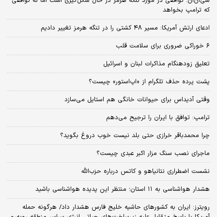
سی‌ان‌ان: توافقی در مورد تنگه هرمز در حال شکل‌گیری است اما نه توافقی
که ترامپ بخواهد
ادعای ارتش آمریکا: مسیر ۴۸ کشتی را در تنگه هرمز تغییر دادیم
۶ خوراکی ضروری برای سلامت قلب
تعلیق زودهنگام مذاکرات لبنان و اسرائیل
پشت پرده حذف تلگرام از «اپ‌استور» چیست؟
وقتی آدیداس برای حیوانات خانگی هم استایل می‌سازد
ترامپ: توافق با ایران را ترجیح می‌دهم
چرا محمدباقر خرازی حتی بلد نیست خوب دروغ بگوید؟
ماجرای نصب سنگ مزار اکبر عبدی چیست؟
نشست اضطراری نتانیاهو و کاتس درباره حزب‌الله
هشدار هواشناسی به ۱۱ استان؛ منتظر این پدیده هواشناسی باشید
رویترز: ایران به کشورهای حاشیه خلیج فارس هشدار داد/ هرگونه حمله
آمریکا با پاسخ متقابل علیه زیرساخت‌های حیاتی انرژی سراسر منطقه روبه‌رو