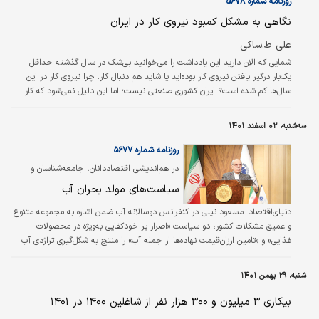
روزنامه شماره ۵۶۷۸
نگاهی به مشکل کمبود نیروی کار در ایران
علی ط.ساکی
شمایی که الان دارید این یادداشت را می‌خوانید بی‌شک در سال گذشته حداقل
یک‌بار درگیر یافتن نیروی کار بوده‌اید یا شاید هم دنبال کار. چرا نیروی کار در این
سال‌ها کم شده است؟ ایران کشوری صنعتی‌ نیست؛ اما این دلیل نمی‌شود که کار
تولید نشود. برای کشوری در حال توسعه که تعداد زیادی نیروی جوان دارد، هرچقدر
کار تولید شود باز جایی برای بیکاری هست. همه می‌دانیم که آمار بیکاری در ایران
سه‌شنبه، ۰۲ اسفند ۱۴۰۱
بالاست و آمار پذیرفته‌شدگان و فارغ‌التحصیلان دانشگاه‌ها هم نشان می‌دهد، هر
سال تعداد زیادی نیروی کار تازه‌نفس آماده کار هستن…
روزنامه شماره ۵۶۷۷
در هم‌اندیشی اقتصاددانان، جامعه‌شناسان و
نمایندگان دولت مطرح شد
سیاست‌های مولد بحران آب
دنیای‌اقتصاد:
مسعود نیلی در کنفرانس دوسالانه آب ضمن اشاره به مجموعه متنوع
و عمیق مشکلات کشور، دو سیاست «اصرار بر خودکفایی به‌ویژه در محصولات
غذایی» و «تامین ارزان‌قیمت نهاده‌ها از جمله آب» را منتج به شکل‌گیری تراژدی آب
دانست. به عقیده او بحران آب نتیجه تصمیمات اشتباه است.
شنبه، ۲۹ بهمن ۱۴۰۱
بیکاری ۳ میلیون‌ و ۳۰۰ هزار نفر از شاغلین ۱۴۰۰ در ۱۴۰۱