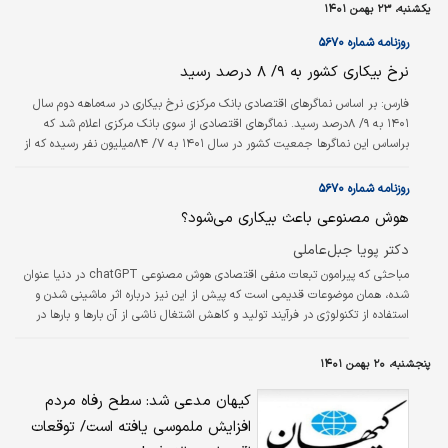
یکشنبه، ۲۳ بهمن ۱۴۰۱
با فرم اقتصادی صنعتی مسلما در رفتار روزانه
مردم خود پیوندی ناگسستنی با رفتاری صنعتی
روزنامه شماره ۵۶۷۰
دارد و کلان‌شهرهایی که صنایع کمتری را در اطراف
نرخ بیکاری کشور به ۹/ ۸ درصد رسید
خود جای‌داده‌اند و از اقتصاد خدماتی بهره‌مند
هستند مسلما رفتاری پیرو زیرساخت‌های اقتصادی
فارس:
بر اساس نماگرهای اقتصادی بانک مرکزی نرخ بیکاری در سه‌ماهه دوم سال
خود نشان می‌دهند که بررسی هرکدام در جایگاه
۱۴۰۱ به ۹/ ۸درصد رسید. نماگرهای اقتصادی از سوی بانک مرکزی اعلام شد که
خود برای شناخت دقیق…
براساس این نماگرها جمعیت کشور در سال ۱۴۰۱ به ۷/ ۸۴میلیون نفر رسیده که از
این تعداد جمعیت شهری به ۷/ ۶۴میلیون نفر معادل ۳/ ۷۶درصد و جمعیت
روستایی به ۲۰میلیون نفر معادل ۷/ ۲۳درصد رسیده است. این ترکیب در ابتدای
روزنامه شماره ۵۶۷۰
انقلاب برعکس بود، به‌گونه‌ای که ۷۰درصد از جمعیت کشور ساکن روستاها و
هوش مصنوعی باعث بیکاری می‌شود؟
۳۰درصد ساکن شهرها بودند.
دکتر پویا جبل‌عاملی
مباحثی که پیرامون تبعات منفی اقتصادی هوش مصنوعی chatGPT در دنیا عنوان
شده، همان موضوعات قدیمی است که پیش از این نیز درباره اثر ماشینی شدن و
استفاده از تکنولوژی در فرآیند تولید و کاهش اشتغال ناشی از آن بارها و بارها در
طول تاریخ مطرح شده است. بگذارید مثالی از عهد آدام اسمیت بزنیم. او در کتاب
ثروت ملل خود می‌گوید یک کارگر بدون ماشین می‌تواند حداکثر ۲۰سوزن در روز
پنجشنبه، ۲۰ بهمن ۱۴۰۱
تولید کند. اما با ماشین این رقم به ۴۸۰۰سوزن می‌رسد. بنابراین در زمان اسمیت،
یک ماشین می‌توانست تقریبا ۲۴۰کارگر را بیکار کند! پس چرا…
کیهان مدعی شد: سطح رفاه مردم
افزایش ملموسی یافته است/ توقعات