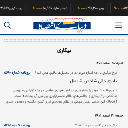
52,500,00
۰٫۰۰ %
یورو
217,300
۰٫۰۰ %
درهم امارات
50,991
۰٫۰۰ %
بیت کوین
بیکاری
شنبه، ۲۰ اسفند ۱۴۰۱
نرخ بیکاری تا چه اندازه می‌تواند در تحلیل‌ها دقیق عمل کند؟
روزنامه شماره ۵۶۹۰
تابلوی‌خالی شاخص اشتغال
دنیای‌اقتصاد:
مرکز پژوهش‌های مجلس شورای اسلامی در یک گزارش به بررسی
شاخص نرخ بیکاری و چالش‌های نظام تصمیم‌گیری پیرامون آن پرداخته است.
ازآنجاکه این متغیر نقش مهمی در نظام تصمیم گیری کشور داشته و معمولا مبنای
تخصیص منابع در قوانین بودجه، به‌عنوان هدف کمی در سیاست‌ها و قوانین دائمی
کشور است، یکی از مولفه‌های مهم در ارزیابی عملکرد سیاست‌های اجراشده بوده و در
جمعه، ۱۹ اسفند ۱۴۰۱
بیشتر موارد مبنای برنامه‌ریزی و تصمیمات منطقه‌ای است.
دلار جهانی تقویت خواهد شد؟
روزنامه شماره ۵۶۸۹