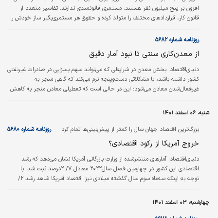
افزون بر پنج میلیون نفر هستند. مستمری قانونمندی ندارند. تفاسیر متعدد از
قانون کار، قراردادهای مختلف را متولد کرده و حقوق هر مستمری‌بگیر ساز خودش را
می‌زند. بیمه‌شدگان، اسامی مختلفی دارند و برحسب دلسوزی و حمایت دولت، حق
بیمه متفاوتی می‌پردازند. آن‌یکی بیمه عمر دارد و این‌یکی بیمه بیکاری ندارد.
روزنامه شماره ۵۶۸۲
این‌یکی۱۸درصد است آن‌یکی۱۲درصد. هرکدام حق بیمه‌های متفاوتی پرداخت می‌کنند
از معدن‌کاری سنتی تا نبود آمار دقیق
و خودشان هم نمی‌دانند وضعیت بازنشستگی‌شان به چه سامانی است. ۳۰سال…
دنیای‌اقتصاد:
بخش معدن در شرایطی که می‌تواند سهم بسزایی در صادرات غیرنفتی
کشور داشته باشد، با مشکلاتی دست‌وپنجه نرم می‌کند که گاهی منجر به
غیرفعال‌شدن معادن می‌شود؛ این در حالی است که تعطیلی معادن منجر به کاهش
بهره‌برداری این بخش و بیکاری نیروهای فعال در آن می‌شود.
شنبه، ۰۶ اسفند ۱۴۰۱
بزرگ‌ترین اقتصاد جهان سال را کمتر از پیش‌بینی‌ها تمام کرد
روزنامه شماره ۵۶۸۰
خروج آمریکا از رکود اقتصادی؟
دنیای‌اقتصاد:
آمارهای منتشرشده از وزارت بازرگانی آمریکا نشان می‌دهد که رشد
اقتصادی این کشور در چهارمین فصل سال۲۰۲۲ معادل ۷/ ۲درصد ثبت شد. با
توجه به اینکه سه‌ماه سوم سال گذشته میلادی نیز اقتصاد آمریکا شاهد رشد ۲/
۳درصد بود، می‌توان گفت که اقتصاد آمریکا پس از ثبت دو رشد فصلی مثبت، از
رکود خارج شده است. با این حال روند کاهش تورم به‌شدت کند شده و این نگرانی را
چهارشنبه، ۰۳ اسفند ۱۴۰۱
به وجود آورده است که فدرال‌رزرو بار دیگر نرخ بهره سیاستی را بالا ببرد.