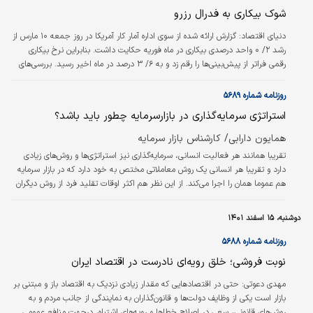
شوک بیکاری به فدرال رزرو
دنياي اقتصاد:
گزارش ارائه شده از سوی اداره آمار کار آمریکا در روز جمعه ۱۰ مارس از
رشد ۲/ ۰ واحد درصدی بیکاری در ماه فوریه حکایت داشت. بنابراین نرخ بیکاری
رقمی فراتر از پیش‌بینی‌ها را رقم زد و به ۶/ ۳ درصد در ماه اخیر رسید. بررسی‌های
به عمل آمده در این حوزه نشان می‌دهد که تعداد مشاغل ایجاد شده در ماه اخیر
رقمی فراتر از پیش‌بینی مبنی بر ۲۰۵ هزار شغل جدید را به ثبت رساند.
روزنامه شماره ۵۶۸۹
استراتژی سرمایه‌گذاری در بازارسرمایه چطور باید باشد؟
همایون دارابی/ کارشناس بازار سرمایه
تقریبا همانند هر فعالیت انسانی، سرمایه‌گذاری نیز استراتژی‌ها و روش‌های زیادی
دارد و تقریبا هر انسانی یک روش معاملاتی مختص به خود دارد که در بازار سرمایه
هم عموما همان را اجرا می‌کند. از این نظر هم اکثر اوقات تقلید فرد از روش دیگران
جواب نمی‌دهد و همیشه هم تاکید می‌شود هر فعال بازار سرمایه استراتژی مختص
به خود را پیدا کند و به‌کار گیرد. برای اینکار هم لازم است فرد ابتدا آموزش کامل و
دوشنبه، ۱۵ اسفند ۱۴۰۱
کافی در مورد انواع روش‌های تحلیل و معاملاتی دریافت کرده تا کم‌کم با افزایش
تجربه فرد روش منحصربه‌فرد خود را پیدا…
روزنامه شماره ۵۶۸۸
نوبت فروشی؛ خلق رویه‌‌‌ای نادرست در اقتصاد ایران
مهدی دعوتی:
حتی در اقتصاد‌‌‌هایی که مقدار زیادی نزدیک به اقتصاد باز و مبتنی بر
بازار است یکی از وظایف دولت‌‌‌ها و قانون‌گذاران به نمایندگی از جانب مردم و به
روش‌های قانونی، سعی در اصلاح خطاها و رویه‌‌‌های اشتباه، درجهت منافع عمومی