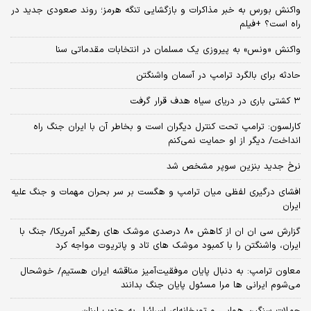
واکنش بورس به خبر مذاکرات و بازگشایی تنگه هرمز؛ روند صعودی جدید در
راه است؟ +فیلم
واکنش «ونس» به پیروزی یک مسلمان در انتخابات مقدماتی سنا
حادثه برای بالگرد ترامپ در آسمان واشنگتن
۳ کشتی باری در دریای سیاه هدف قرار گرفت
کارلسون: ترامپ تحت کنترل دیگران است و بخاطر آن با ایران جنگ راه
انداخت/ دیگر از او حمایت نمی‌کنم
نرخ جدید بنزین سوپر مشخص شد
افشای درگیری لفظی میان ترامپ و هگست بر سر بحران مهمات و جنگ علیه
ایران
گزارش سی ان ان از کاهش ۸۰ درصدی موشک های رهگیر آمریکا/ جنگ با
ایران، واشنگتن را با کمبود موشک های تاد و پاتریوت مواجه کرد
معاون ترامپ: به دنبال پایان موفقیت‌آمیز مناقشه ایران هستیم/ خوشحال
می‌شوم ایرانی ها مرا مسئول پایان جنگ بدانند
حملات سنگین هوایی و توپخانه‌ای اسرائیل به جنوب لبنان