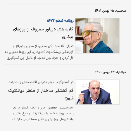
سه‌شنبه، ۲۵ بهمن ۱۴۰۱
روزنامه شماره ۵۶۷۲
گلایه‌های دوبلور معروف از روزهای
بیکاری
دنیای اقتصاد:
اکبر منانی، از مدیران دوبلاژ و
گویندگان پیشکسوت کشورمان، این روزها تمایلی به
کار کردن و حرف زدن ندارد. او دلیل این کناره‌گیری
را اول شرایط جسمی خودش و سپس بی‌کیفیت
شدن کارهای دوبله عنوان می‌کند. این پیشکسوت
دوشنبه، ۲۴ بهمن ۱۴۰۱
عرصه دوبله با بیان اینکه بیش از ۷۰ هزار ساعت
در دوبله صحبت کرده است، می‌گوید: آن زمان‌ها
در گفت‌وگو با ابوذر ندیمی اقتصاددان و نماینده
همیشه نقش‌های اول کارهای معروف را گویندگی
سابق مجلس شورای اسلامی مطرح شد
گم گشتگی ساختار از منظر دیالکتیک
می‌کردم؛ یادش بخیر. متاسفانه کارهای دوبله دیگر
شهری
ارزشمند نیستند و رغبتی در من ایجاد نمی‌کنند.
امیرحسین جعفری: ابزار و آنچه انسان با آن
زیست روزمره خود را می‌گذارند بر نوع رفتار و
واکنش‌های روزمره وی تاثیر مستقیمی دارد که
دامنه آن حتی تا معماری شهری و رویکردهای
مدیریتی نیز تاثیر دارد. اصفهان به‌عنوان یک شهر