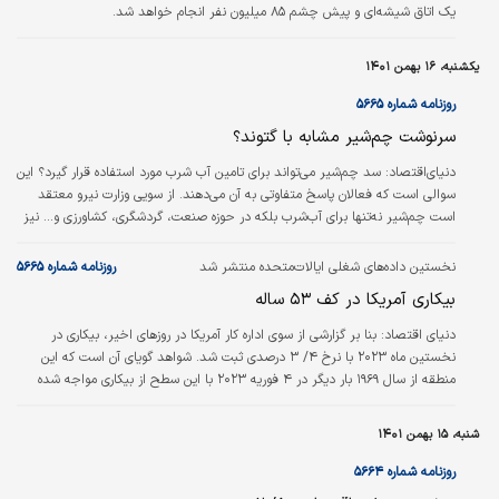
یک اتاق شیشه‌ای و پیش چشم ۸۵ میلیون نفر انجام خواهد شد.
یکشنبه، ۱۶ بهمن ۱۴۰۱
روزنامه شماره ۵۶۶۵
سرنوشت چم‌شیر مشابه با گتوند؟
دنیای‌اقتصاد:
سد چم‌شیر می‌‌‌تواند برای تامین آب شرب مورد استفاده قرار گیرد؟ این
سوالی است که فعالان پاسخ متفاوتی به آن می‌دهند. از سویی وزارت نیرو معتقد
است چم‌شیر نه‌تنها برای آب‌شرب بلکه در حوزه صنعت، گردشگری، کشاورزی و... نیز
می‌تواند مورد استفاده قرار گیرد. از طرف دیگر، کارشناسان محیط‌زیست، ادعای دیگری
در این خصوص مطرح می‌کنند. به عقیده آنها شوری چم‌شیر به حدی رسیده که
نخستین داده‌های شغلی ایالات‌متحده منتشر شد
روزنامه شماره ۵۶۶۵
حتی ممکن است نتوانیم آن را برای کشاورزی مورد استفاده قرار دهیم؛ چه برسد به
بیکاری آمریکا در کف ۵۳ ساله
اینکه به‌عنوان آب‌شرب و... مصرف شود. به عقیده این کارشناسان…
دنياي اقتصاد:
بنا بر گزارشی از سوی اداره کار آمریکا در روزهای اخیر، بیکاری در
نخستین ماه ۲۰۲۳ با نرخ ۴/ ۳ درصدی ثبت شد. شواهد گویای آن است که این
منطقه از سال ۱۹۶۹ بار دیگر در ۴ فوریه ۲۰۲۳ با این سطح از بیکاری مواجه شده
است. بر این اساس داده‌های بیکاری از پیش‌بینی تحلیل‌گران با سطح ۶/ ۳ درصدی
نیز بیشتر کاهش یافت و سیگنال‌های مثبتی را به بازار ارسال کرد. کاهش تعداد
شنبه، ۱۵ بهمن ۱۴۰۱
بیکاران جامعه آمریکا را نیز می‌توان در افزایش نرخ اشتغال، افزایش استخدام افراد
در موقعیت‌های شغلی به صورت تمام‌وقت و پاره‌وقت، افزایش دستمزدها،…
روزنامه شماره ۵۶۶۴