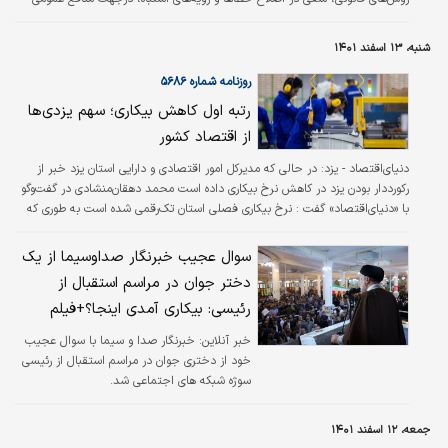
است. این امر در اقتصادهایی که میل به تمرکزگرایی بیشتری دارند به دلیل نبود
زیرساخت‌‌‌های رقابتی لازم، به مراتب بیشتر دیده می‌شود و عملا دولت باید
شنبه، ۱۳ اسفند ۱۴۰۱
مسوولیت بخشی از نقش اصلاحی بازار را به عهده بگیرد.
روزنامه شماره ۵۶۸۶
رتبه اول کاهش بیکاری؛ سهم یزدی‌ها
از اقتصاد کشور
دنیای‌اقتصاد - یزد:
در حالی که مدیرکل امور اقتصادی و دارایی استان یزد خبر از
رکورددار بودن یزد در کاهش نرخ بیکاری داده است‌ محمد دهقان‌‌‌منشادی در گفت‌‌‌و‌‌‌گو
با «دنیای‌اقتصاد» گفت : نرخ بیکاری فصلی استان تک‌رقمی شده است به طوری که
این رقم در پاییز ۱۴۰۱، ۵/ ۹‌درصد اعلام شد.
سوال عجیب خبرنگار صداوسیما از یک
دختر جوان در مراسم استقبال از
رئیسی: بیکاری آمدی اینجا؟+فیلم
خبر آنلاین:
خبرنگار صدا و سیما با سوال عجیب
خود از دختری جوان در مراسم استقبال از رئیسی
سوژه شبکه های اجتماعی شد.
جمعه، ۱۲ اسفند ۱۴۰۱