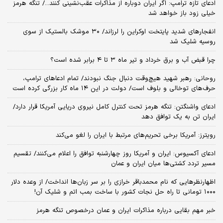
ادعای تازه ترامپ: اگر ایران دوباره از مذاکرات عقب‌نشینی کنند.../ تنگه هرمز
خیلی زود باز خواهد شد
انفجارهای شدید پایتخت اوکراین را لرزاند/ ۳۰ موشک بالستیک از سوی
روسیه شلیک شد
چرا قبض آب و برق خرداد و تیر ماه ۳ تا ۴ برابر شده است؟
روحانی: رهبر شهید هیچ‌وقت دنبال جنگ نبودند/ تمام ادعاهای ترامپ،
حرف‌های توخالی و بلوف است/ دولت در این ۱۴ ماه کار بزرگی کرده است
ادعای واشنگتن: تنگه هرمز تحت کنترل کامل نیروی دریایی آمریکا قرار دارد/
ایران تن به یک توافق دهد
رویترز: آمریکا برخی تحریم‌های مرتبط با ایران را لغو می‌کند
ادعای آکسیوس: ایران و آمریکا روز چهارشنبه توافق را اعلام می‌کنند/ تقسیم
مسیر تردد کشتی‌ها میان ایران و عمان
اظهارنظرهایی که نام محمدباقر خرازی را بر سر زبان‌ها انداخت/ از وعده دلار
۱۰۰۰ تومانی تا راه حل نجات کشور با ساخت بمب اتم و شلیک آن!
خبر مهم بقایی درباره مذاکرات ایران و عمان درخصوص تنگه هرمز