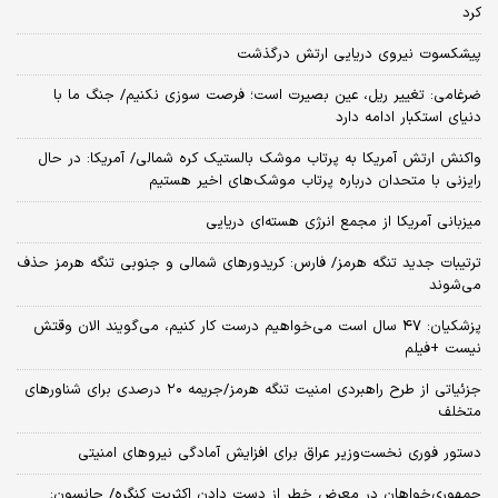
کرد
پیشکسوت نیروی دریایی ارتش درگذشت
ضرغامی: تغییر ریل، عین بصیرت است؛ فرصت سوزی نکنیم/ جنگ ما با
دنیای استکبار ادامه دارد
واکنش ارتش آمریکا به پرتاب موشک بالستیک کره شمالی/ آمریکا: در حال
رایزنی با متحدان درباره پرتاب موشک‌های اخیر هستیم
میزبانی آمریکا از مجمع انرژی هسته‌ای دریایی
ترتیبات جدید تنگه هرمز/ فارس: کریدورهای شمالی و جنوبی تنگه هرمز حذف
می‌شوند
پزشکیان: ۴۷ سال است می‌خواهیم درست کار کنیم، می‌گویند الان وقتش
نیست +فیلم
جزئیاتی از طرح راهبردی امنیت تنگه هرمز/جریمه ۲۰ درصدی برای شناورهای
متخلف
دستور فوری نخست‌وزیر عراق برای افزایش آمادگی نیروهای امنیتی
جمهوری‌خواهان در معرض خطر از دست دادن اکثریت کنگره/ جانسون: