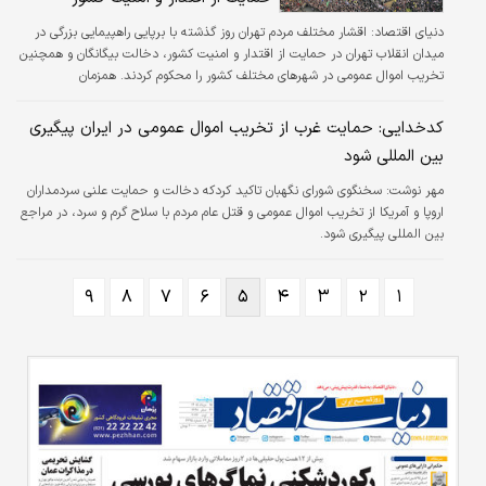
دنیای اقتصاد:
اقشار مختلف مردم تهران روز گذشته با برپایی راهپیمایی بزرگی در
میدان انقلاب تهران در حمایت از اقتدار و امنیت کشور، دخالت بیگانگان و همچنین
تخریب اموال عمومی در شهرهای مختلف کشور را محکوم کردند. همزمان
راهپیمایی‌ها در محکوم کردن حوادث اخیر در برخی دیگر ازشهرها ادامه دارد. به
دنبال افزایش قیمت بنزین در تاریخ۲۴ آبان‌ماه ناآرامی‌هایی دربرخی از شهرهای کشور
کدخدایی: حمایت غرب از تخریب اموال عمومی در ایران پیگیری
روی داد.
بین‎ المللی شود
مهر نوشت: سخنگوی شورای نگهبان تاکید کردکه دخالت و حمایت علنی سردمداران
اروپا و آمریکا از تخریب اموال عمومی و قتل عام مردم با سلاح گرم و سرد، در مراجع
بین المللی پیگیری شود.
۹
۸
۷
۶
۵
۴
۳
۲
۱