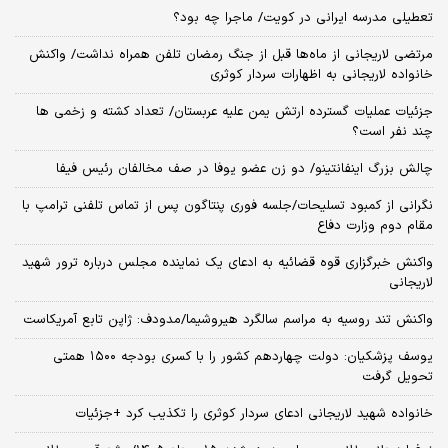
تعطیلی مدرسه ایرانی در کویت/ ماجرا چه بود؟
مرتضی لاریجانی از ماه‌ها قبل از جنگ رمضان تلفن همراه نداشت/ واکنش
خانواده لاریجانی به اظهارات سردار کوثری
جزئیات عملیات گسترده ارتش یمن علیه عربستان/ تعداد کشته و زخمی ها
چند نفر است؟
چالش بزرگ اینفانتینو/ دو زن عضو یوفا در صف مخالفان رئیس فیفا
نگرانی از کمبود تسلیحات/جلسه فوری پنتاگون پس از تماس تلفنی ترامپ با
مقام دوم وزارت دفاع
واکنش خبرگزاری قوه قضائیه به ادعای یک نماینده مجلس درباره ترور شهید
لاریجانی
واکنش تند روسیه به مراسم سالگرد هیروشیما/مدودف: ژاپن تابع آمریکاست
یوسف پزشکیان: دولت چهاردهم کشور را با کسری بودجه ۱۵۰۰ همتی
تحویل گرفت
خانواده شهید لاریجانی ادعای سردار کوثری را تکذیب کرد +جزئیات