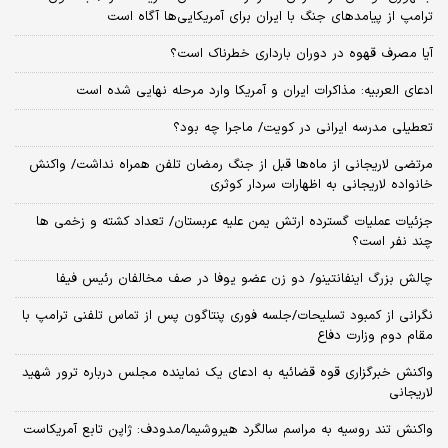
ترامپ از پیامدهای جنگ با ایران برای آمریکایی‌ها آگاه است
آیا مصرف قهوه در دوران بارداری خطرناک است؟
ادعای العربیه: مذاکرات ایران و آمریکا وارد مرحله نهایی شده است
تعطیلی مدرسه ایرانی در کویت/ ماجرا چه بود؟
مرتضی لاریجانی از ماه‌ها قبل از جنگ رمضان تلفن همراه نداشت/ واکنش
خانواده لاریجانی به اظهارات سردار کوثری
جزئیات عملیات گسترده ارتش یمن علیه عربستان/ تعداد کشته و زخمی ها
چند نفر است؟
چالش بزرگ اینفانتینو/ دو زن عضو یوفا در صف مخالفان رئیس فیفا
نگرانی از کمبود تسلیحات/جلسه فوری پنتاگون پس از تماس تلفنی ترامپ با
مقام دوم وزارت دفاع
واکنش خبرگزاری قوه قضائیه به ادعای یک نماینده مجلس درباره ترور شهید
لاریجانی
واکنش تند روسیه به مراسم سالگرد هیروشیما/مدودف: ژاپن تابع آمریکاست