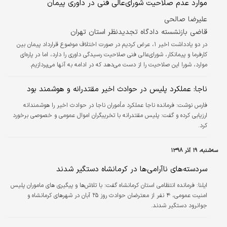
موارد عدم صلاحیت شورای‌عالی فنی در داوری پیمان
علیرضا صالحی
قاضی بازنشسته دادگاه تجدیدنظر استان تهران
در دو یادداشت اخیر ۱، عرض کردیم در صورت اختلاف موضوع قرارداد پیمان بین
کارفرما و پیمانکار، شورای‌عالی فنی صلاحیت رسیدگی داوری را دارد، اما در پاره‌ای
موارد، شورا این صلاحیت را از دست می‌دهد که در ادامه به آنها می‌پردازیم.
ناجا: عملکرد پلیس در حوادث اخیر مقتدرانه و هوشمند بود
فارس نوشت: فرمانده ناجا عملکرد مأموران ناجا در حوادث اخیر را هوشمندانه
ارزیابی کرده و گفت: پلیس مقتدرانه با تخریبگران اموال عمومی و خصوصی برخورد
کرد.
سه‌شنبه، ۱۹ آذر ۱۳۹۸
سردسته‌های ناآرامی‌ها در کرمانشاه دستگیر شدند
ایلنا:
فرمانده انتظامی استان کرمانشاه گفت: با تلاش‌ها و پیگیری های ماموران پلیس
امنیت عمومی، ۴ نفر از معترضان حوادث روز ۲۵ آبان در شهرهای کرمانشاه و
جوانرود دستگیر شدند.