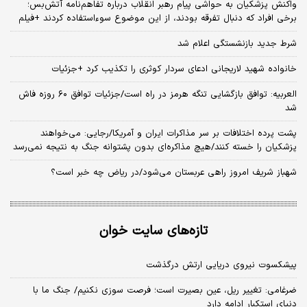
واکنش پزشکیان به حواشی پیام رهبر انقلاب درباره تفاهم‌نامه آتش‌بس؛
برخی افراد که دنبال تفرقه بودند، از این موضوع سوءاستفاده کردند +فیلم
شرط جدید بازنشستگی اعلام شد
خانواده شهید لاریجانی ادعای سردار کوثری را تکذیب کرد +جزئیات
العربیه: توافق بازگشایی تنگه هرمز در راه است/جزئیات توافق ۶۰ روزه فاش
شد
پشت پرده اختلافات بر سر مذاکرات ایران و آمریکا/رجایی: می‌خواهند
پزشکیان را خسته کنند/هیچ مذاکره‌ای بدون پشتوانه جنگ به نتیجه نمی‌رسد
شهباز شریف امروز راهی عربستان می‌شود/در ریاض چه خبر است؟
تازه‌های سایت خوان
پیشکسوت نیروی دریایی ارتش درگذشت
ضرغامی: تغییر ریل، عین بصیرت است؛ فرصت سوزی نکنیم/ جنگ ما با
دنیای استکبار ادامه دارد