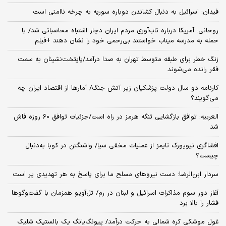
فیدان: اسرائیل به دنبال کشاندن دوباره سوریه به چرخه ناامنی است
روحانی: آمریکا درباره تاب‌آوری مردم ایران دچار اشتباه محاسباتی شد/ با
حمله به مدرسه میناب خواستند بی‌رحمی خود را نشان دهند +فیلم
زنگ خطر برای طبقه متوسط تهران به صدا درآمد/پایتخت‌نشینان به سمت
فقر رانده می‌شوند
کارنامه دو سال دولت پزشکیان زیر آتش جنگ/ آمارها از اقتصاد ایران چه
می‌گویند؟
العربیه: توافق بازگشایی تنگه هرمز در راه است/جزئیات توافق ۶۰ روزه فاش
شد
افشاگری نیویورک تایمز از عملیات مخفی سیا/ واشنگتن در کوبا به‌دنبال
چیست؟
سردار ابن‌الرضا: دست نیروهای مسلح ما برای پاسخ به هر تهدیدی پر است
آغاز دور سوم مذاکرات اسرائیل و لبنان در رم/ تل‌آویو همزمان با گفت‌وگوها
فشار را بالا برد
غول موشکی کره شمالی به حرکت درآمد/ پیونگ‌یانگ یک بالستیک شلیک