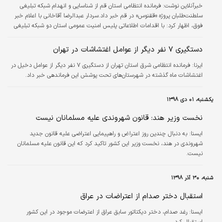
خبرآنلاین نوشت:
فرمانده انتظامی استان قم از شناسایی و انهدام شبکه تبلیغی
سلطنت‌طلبان پروژه «ققنوس» در قم خبر داد.سردار عبدالرضا آقاخانی با اعلام خبر
فوق، اظهار کرد: با اقدامات اطلاعاتی پلیس امنیت عمومی استان دو شبکه تبلیغی
وابسته به سلطنت‌طلبان که به‌صورت گسترده نسبت به آموزش مقابله با نظام،
هدایت تجمعات، آشوب‌ها، دعوت به اعتصابات و نافرمانی مدنی فعالیت داشتند،
دستگیری ۷ نفر دیگر از عوامل اغتشاشات در تهران
شناسایی و متلاشی شدند.
ایرنا:
فرمانده انتظامی شرق استان تهران از دستگیری ۷ نفر دیگر از عوامل دخیل در
اغتشاشات ماه گذشته در شهرستان‌های تحت پوشش این فرماندهی خبر داد.
یکشنبه، ۰۱ دی ۱۳۹۸
نخست وزیر هند: قانون شهروندی علیه مسلمانان نیست
ايسنا:
به دنبال چندین روز اعتراض و راهپیمایی اعتراضی علیه قانون جدید
شهروندی در هند، نخست وزیر این کشور تاکید کرد که این قانون علیه مسلمانان
نیست.
شنبه، ۳۰ آذر ۱۳۹۸
استقبال دختر صدام از اعتراضات در عراق
ايسنا:
رغد صدام، دختر دیکتاتور سابق عراق از اعترضات موجود در این کشور
استقبال کرد.