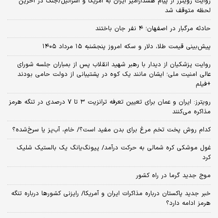
روایت رویترز از پیام هشدارآمیز ایران به آمریکا و اسرائیل/جنگ در آخرین
لحظه متوقف شد
حادثه مرگبار در اصفهان؛ ۴ نفر جان باختند
پیش‌بینی قیمت طلا، دلار و سکه امروز پنجشنبه ۱۵ مرداد ۱۴۰۵
روایت پزشکیان از دیدار با رهبر شهید انقلاب پس از بمباران جلسه شورای
عالی امنیت ملی؛ ایشان مانند یک کوه در پشتیبانی از دولت حامی بودند
+فیلم
رویترز: ایران و عمان برای تعیین تعرفه ترانزیت ۳ تا ۷ درصدی در تنگه هرمز
مذاکره می‌کنند
کدام روش پخت تخم مرغ برای بدن مفید است؟/ خام، آب‌پز یا سرخ‌شده؟
غول موشکی کره شمالی به حرکت درآمد/ پیونگ‌یانگ یک بالستیک شلیک
کرد
موج جدید گرما در راه کشور
خبر جدید پاکستان درباره مذاکرات ایران و آمریکا/ رایزنی کشورها درباره تنگه
هرمز ادامه دارد؟