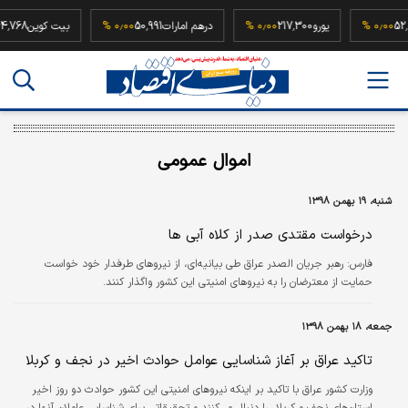
52,500,0
۰٫۰۰ %
یورو
217,300
۰٫۰۰ %
درهم امارات
50,991
۰٫۰۰ %
بیت کوین
8
اموال عمومی
شنبه، ۱۹ بهمن ۱۳۹۸
درخواست مقتدی صدر از کلاه آبی ها
فارس:
رهبر جریان الصدر عراق طی بیانیه‌ای، از نیروهای طرفدار خود خواست
حمایت از معترضان را به نیروهای امنیتی این کشور واگذار کنند.
جمعه، ۱۸ بهمن ۱۳۹۸
تاکید عراق بر آغاز شناسایی عوامل حوادث اخیر در نجف و کربلا
وزارت کشور عراق با تاکید بر اینکه نیروهای امنیتی این کشور حوادث دو روز اخیر
استان‌های نجف و کربلاء را دنبال می‌کنند و تحقیقاتی برای شناسایی عاملان آنها در