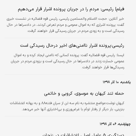
فیلم| رئیسی: مردم را در جریان پرونده اشرار قرار می‌دهیم
خبر آنلاین:
حجت الاسلام والمسلمین رئیسی، رئیس قوه قضائیه در نشست خبری
گفت: پرونده اشراری که به اموال عمومی و مردم تعرض کردند، در دادسراها در حال
رسیدگی است و به زودی مردم در جریان رسیدگی قرار خواهند گرفت.
رئیسی:پرونده اشرار ناامنی‌های اخیر درحال رسیدگی است
ايسنا:
رئیس قوه قضائیه گفت: پرونده کسانی که ناامنی ایجاد کرده و به اموال
عمومی خسارت زدند در دادسراها در حال رسیدگی است و بزودی مردم در جریان
رسیدگی‌ها قرار خواهند گرفت.
یکشنبه، ۱۰ آذر ۱۳۹۸
حمله تند کیهان به موسوی، کروبی و خاتمی
کیهان نوشت:مواضع منتشره به نام سه تن از سران فتنه۸۸ و به بهانه اغتشاشات
بنزینی، بار دیگر از رفتار توأم با غرض‌ورزی و بی‌اختیاری آنها خبر می‌دهد.
چهارشنبه، ۰۶ آذر ۱۳۹۸
دستگیری ۵ عامل اصلی اغتشاشات در زنجان