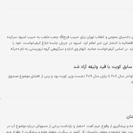
ت
ر
د
خ
وی دادسرای عمومی و انقلاب تهران برای حبیب فرج‌الله چعب ملقب به حبیب اسیود سرکرده
ت
وازیه‌ خبر داد. مرکز رسانه قوه‌قضائیه با انتشار این خبر اعلام کرد: اسیود در جریان جلسه ابلاغ کیفرخواست، خود را
کرد. بر اساس کیفرخواست صادره، اتهام وی اداره و سرگروهی گروه تروریستی به نام «حرکه
و
ملیات‌های بمب‌گذاری و تروریستی متعدد در استان خوزستان و تخریب اموال…
ح
ا
ابق کویت با قید وثیقه آزاد شد
المبارک از اواخر سال ۲۰۱۱ تا پایان سال ۲۰۱۹ نخست وزیر کویت بود و پس از افشای موضوع صندوق
س
د.
م
ق
ر
ل
تان
ه و پیشگیری از وقوع جرم گفت: احضار و بازداشت برخی از مسوولان درباره موضوع آب در
ت
ست. رضا خشنودی معاون دادستان کل کشور در پیگیری حقوق عامه و پیشگیری از وقوع جرم
خ