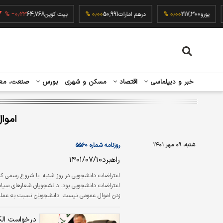
۰٫۰۰
یورو
217,300
۰٫۰۰ %
درهم امارات
50,991
۰٫۰۰ %
بیت کوین
64,768
٫۲۳ %
خبر و دیپلماسی
اقتصاد
مسکن و شهری
بورس
صنعت، مع
اموا
شنبه، ۰۹ مهر ۱۴۰۱
روزنامه شماره ۵۵۶۰
راهبرد۱۴۰۱/۰۷/۱۰
اعتراضات دانشجویی در روز شنبه: با شروع رسمی کلا
اعتراضات دانشجویی بود. دانش
زدن اموال عمومی نیست. دانشجویان نسبت به عملک
می‌دهند. مشاهدات میدانی حاکی از آن است در تجمع بیرون دانش
درخواست الک