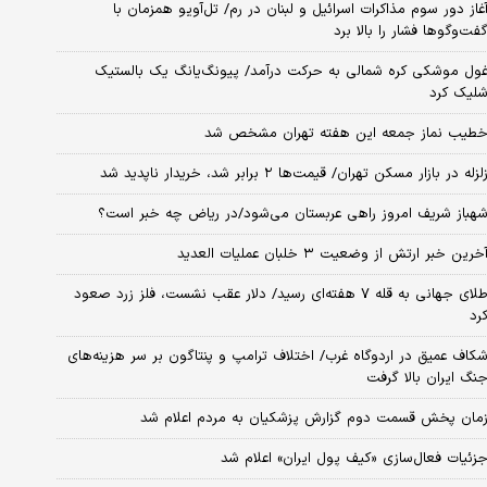
غاز دور سوم مذاکرات اسرائیل و لبنان در رم/ تل‌آویو همزمان با
فت‌وگوها فشار را بالا برد
ول موشکی کره شمالی به حرکت درآمد/ پیونگ‌یانگ یک بالستیک
لیک کرد
طیب نماز جمعه این هفته تهران مشخص شد
لزله در بازار مسکن تهران/ قیمت‌ها ۲ برابر شد، خریدار ناپدید شد
هباز شریف امروز راهی عربستان می‌شود/در ریاض چه خبر است؟
خرین خبر ارتش از وضعیت ۳ خلبان عملیات العدید
طلای جهانی به قله ۷ هفته‌ای رسید/ دلار عقب نشست، فلز زرد صعود
رد
کاف عمیق در اردوگاه غرب/ اختلاف ترامپ و پنتاگون بر سر هزینه‌های
نگ ایران بالا گرفت
مان پخش قسمت دوم گزارش پزشکیان به مردم اعلام شد
زئیات فعال‌سازی «کیف پول ایران» اعلام شد