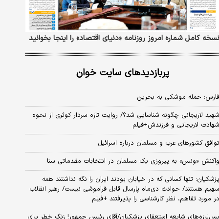
سخه کامل شماره امروز روزنامه «دنیای‌ اقتصاد» را اینجا بخوانید
پربازدیدهای سایت خوان
ارس: حمله موشکی به بحرین
هید لاریجانی چگونه شناسایی شد؟/ روایت تازه سردار کوثری از نحوه
هادت لاریجانی و فرزندش+فیلم
وافق کشورهای عرب و مسلمان درباره اسرائیل
اکنش «ونس» به پیروزی یک مسلمان در انتخابات مقدماتی سنا
زشکیان: تنها کسانی که در خیابان بودند ایران را نگه نداشتند همه
هیم هستند/ حوادث دی‌ماه پارسال قابل فراموشی نیست/ رهبر انقلاب
ر مورد تفاهم، نظر کارشناسی را پذیرفتند +فیلم
س‌لرزه‌های شایعه استعفای پزشکیان/آقای رئیس جمهور! زنگ خطر برای