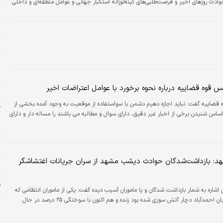
ادث روزهای اخیر و فرصت‌طلبی‌های کینه‌توزانه استکبار جهانی و عوامل منطقه‌ای و داخلی
ت
 و پایداری این ملت رشید دارد.
م
س
م
خ
 قوه قضاییه درباره نحوه برخورد با عوامل اعتراضات اخیر
ا
 قضاییه گفت: نباید اجازه دهیم دشمن با سواستفاده از موقعیت به وجود آمده بخشی از
آ
اساس شنیدن برخی از اخبار غیر دقیق، دارای سوال و مطالبه می باشند را مساله دار و دارای
ب
ت
س
هد: بازداشت‌شدگان حوادث دیشب مشهد از سران جریانات اغتشاشگر
ح
ق
 اشاره به شمار بازداشت شدگان و یا ماموران آسیب دیده گفت: یکی از ماموران انتظامی که
در محدوده خیابان احمدآباد دچار آتش سوزی شده بود زنده و هم اکنون با سوختگی ۲۵ درصد در حال
ر
ل