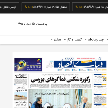
گرم طلای ۱۸ عیار
18,561,600
۰٫۰۰ %
مثقال طلا ۱۸ عیار
80,396,000
۰٫۰۰ %
اونس ط
،
پنجشنبه
۱۵ مرداد ۱۴۰۵
چند رسانه‌ای
کسب و کار
بیشتر