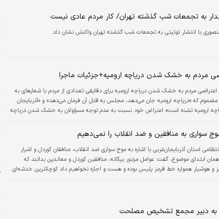
پ
دار به تجمعات شب گذشته تهران/ کار مردم عادی نیست
ت
وری با انتشار توئیتی به تجمعات شب گذشته تهران واکنش نشان داد.
ر
ر
ش
ی مردم به خشک شدن دریاچه ارومیه+جزئیات ماجرا
ح
اعتراضی مردم به خشک شدن دریاچه ارومیه برای دقایقی تعدادی از مردم با شعارهای به
خ
ن مضموم که «دریاچه ارومیه جان می‌دهد، مجلس به قتل آن فرمان می‌دهد» و «آذربایجان
یاچه ارومیه تشنه است» اعتراض خود نسبت به عدم توجه مسؤولان به خشک شدن دریاچه
ز
ردند.
وج سواری به منافقین و ضد انقلاب را نمی‌دهیم
و
ب
نتظامی استان آذربایجان‌غربی با اشاره به موج سواری ضد انقلاب، منافقان کوردل و اشرار
+
ان ابتدای موضوع، گفت: عوامل مزدور بیگانه، منافقین کوردل و معاندین بدانند که
ز و هوشیار همواره خط قرمز پلیس بوده و هست و اجازه نخواهیم داد کوچکترین خدشه‌ای
ک
 شهدای بسیاری را در این راه تقدیم کرده ایم، وارد شود.
س
ا
ی» به دبیر مجمع تشخیص مصلحت