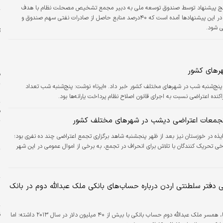
خ
ه پنج پیشنهاد توسط صندوق توسعه ملی به دبیر مجمع تشخیص مصحلت نظام با هدف
ت
اصلاح شیوه حکمرانی این صندوق خبر داد و افزود: در این پیشنهادها آمده است که ۴۰درصد منابع حاصل از صادرات نفتی سهم صندوق و
ی شود.
هرهای کشور
ف
پنج‌شنبه شب در شهرهای مختلف کشور خبر داد. «ایرنا» نوشت: پنج‌شنبه شب تعداد
ش
ده اعتراضی نسبت به اجرای قانون اصلاح نظام پرداخت یارانه‌ها بود.
ف
 تجمعات اعتراضی دیشب در شهرهای مختلف کشور
ر
ذه در خوزستان نیز بعد از ظهر پنجشنبه شاهد برگزاری تجمع اعتراضی چند ده نفری بود؛
ح
خی تحریک کنندگان با تلاش برای انحراف در تجمع، به برخی از اموال عمومی در این شهر
ز
س
دفتر سلطنتی اردن درباره حساب‌های بانکی ملک‌ عبدالله دوم در بانک‌
و
ملکه رانیا،‌ همسر ملک عبدالله دوم حساب بانکی با بیش از ۴۰ میلیون دلار در سال ۲۰۱۳ داشته؛ اما