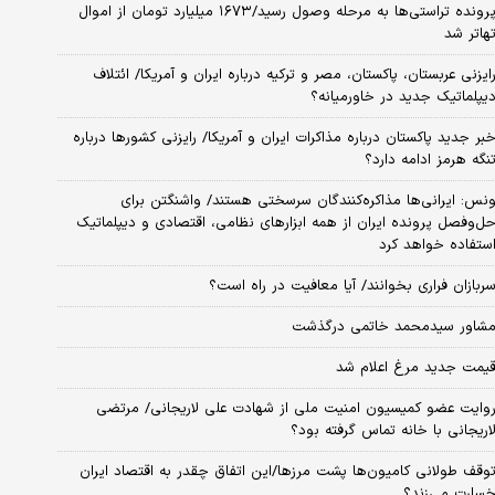
پرونده تراستی‌ها به مرحله وصول رسید/۱۶۷۳ میلیارد تومان از اموال
هاتر شد
ایزنی عربستان، پاکستان، مصر و ترکیه درباره ایران و آمریکا/ ائتلاف
یپلماتیک جدید در خاورمیانه؟
بر جدید پاکستان درباره مذاکرات ایران و آمریکا/ رایزنی کشورها درباره
نگه هرمز ادامه دارد؟
نس: ایرانی‌ها مذاکره‌کنندگان سرسختی هستند/ واشنگتن برای
ل‌وفصل پرونده ایران از همه ابزارهای نظامی، اقتصادی و دیپلماتیک
ستفاده خواهد کرد
ربازان فراری بخوانند/ آیا معافیت در راه است؟
شاور سیدمحمد خاتمی درگذشت
یمت جدید مرغ اعلام شد
وایت عضو کمیسیون امنیت ملی از شهادت علی لاریجانی/ مرتضی
اریجانی با خانه تماس گرفته بود؟
وقف طولانی کامیون‌ها پشت مرزها/این اتفاق چقدر به اقتصاد ایران
سارت می‌زند؟