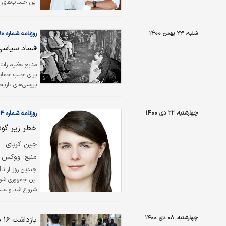
این حساب‌های بانکی در سال
شنبه، ۲۳ بهمن ۱۴۰۰
روزنامه شماره ۵۳۹۰
فساد سیاسی 
برای جلب حمایت
بررسی‌های تاری
پیشبرد روند توس
سودجو و منفعت‌
چهارشنبه، ۲۲ دی ۱۴۰۰
روزنامه شماره ۵۳۶۴
شخصی، عدم نه
خطر زیر گو
جین کربای
منبع: ووکس
چندین روز از نا
این جمهوری شور
شروع شد و علت 
اقتصادی و ساخت
مردم به خیابان‌‌‌
چهارشنبه، ۰۸ دی ۱۴۰۰
بازداشت ۱۶ مظنون به عضویت در داعش
عده‌ای به…