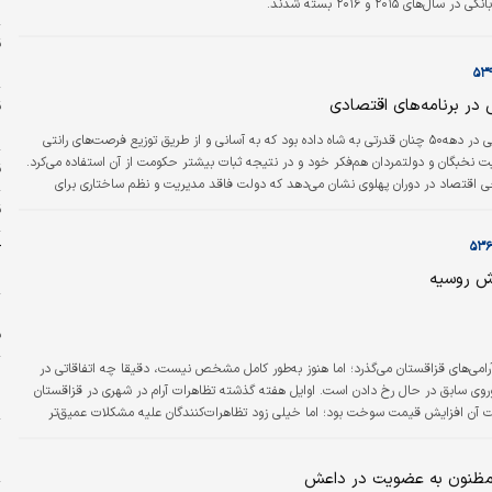
د
‌های ۲۰۱۵ و ۲۰۱۶ بسته شدند.
س
در برنامه‌های اقتصادی
س
منابع عظیم رانتی در دهه۵۰ چنان قدرتی به شاه داده بود که به آسانی و از طریق توزیع فرصت‌های رانتی
 نخبگان و دولتمردان هم‌فکر خود و در نتیجه ثبات بیشتر حکومت از آن استفاده می‌کرد.
قی
خی اقتصاد در دوران پهلوی نشان می‌دهد که دولت فاقد مدیریت و نظم ساختاری برای
عه و ایجاد نهادهای مورد نیاز توسعه بود. ساخت اقتداری رژیم شاه حضور گروه‌ها و افراد
ق
طلب در قدرت، عمل کردن در جهت طبقات ماقبل سرمایه‌داری، اقتدار و دیکتاتوری
ک
ادسازی مناسب در…
چ
ش روسیه
ف
آرامی‌‌‌های قزاقستان می‌‌‌گذرد؛ اما هنوز به‌طور کامل مشخص نیست، دقیقا چه اتفاقاتی در
ا
وی سابق در حال رخ دادن است. اوایل هفته گذشته تظاهرات آرام در شهری در قزاقستان
چ
آن افزایش قیمت سوخت بود؛ اما خیلی زود تظاهرات‌کنندگان علیه مشکلات عمیق‌تر
ار سیاسی این کشور اعتراض کردند. در شهرهای دیگر از جمله آلماتی، پایتخت پیشین،
س
ها آمدند و ناآرامی‌‌‌ها شدت پیدا کرد. تظاهراتی که در ابتدا آرام بود، ناگهان به ناآرامی، حمله
ا