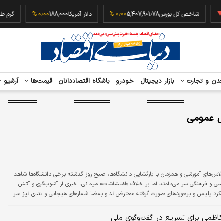
‎−۰
شاخص کل بورس
5,407,901.78
۰٫۰۰ %
دلار آمریکا
188,000
۰٫۰۰ %
دن و تجارت
بازار دیجیتال
خودرو
باشگاه اقتصاددانان
قیمت‌ها
آرشیو
ل عمومی
س‌های آموزشی و همزمان با بازگشایی دانشگاه‌ها، صبح روز گذشته برخی دانشگاه‌ها شاهد
جویان شعارهای سیاسی و فرهنگی سر می‌دادند اما بر خلاف «اغتشاشات» میدانی، خبری از آشوب‌گری و آتش
رد پلیس و برخوردهای صورت گرفته معترض‌اند و بعضا شعارهای هیجانی و تندی نیز سر
گاه برخی افراد توسط پلیس بازداشت شده‌اند. همچنین گاردین ادعا کرد که…
اظمی برای تسریع در گفت‌وگوی ملی