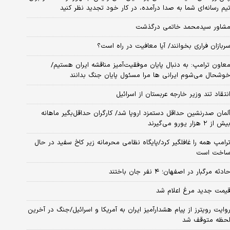
یم رسانه‌ای شما به صدا درآمده، در کار خود تجدید نظر کنید
شاور سیدمحمد خاتمی درگذشت
ربازان فراری بخوانند/ آیا معافیت در راه است؟
عاون ترامپ: به دنبال پایان موفقیت‌آمیز مناقشه ایران هستیم/
وشحال می‌شوم ایرانی ها مرا مسئول پایان جنگ بدانند
نتقاد تند وزیر خارجه عربستان از اسرائیل
لمان صدرنشین حداقل دستمزد اروپا شد/ کارگران حداقل‌بگیر ماهانه
یش از ۲ هزار یورو می‌گیرند
رامپ همه را غافلگیر کرد/پایگاه نظامی محرمانه زیر کاخ سفید در حال
اخت است
ادثه مرگبار در اصفهان؛ ۴ نفر جان باختند
یمت جدید مرغ اعلام شد
وایت رویترز از پیام هشدارآمیز ایران به آمریکا و اسرائیل/جنگ در آخرین
حظه متوقف شد