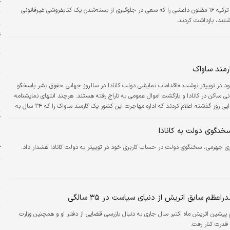
آ
نیروهای امنیتی ترکیه ۱۶ مظنون داعشی را که سعی در جلوگیری از بسته‌شدن یک کتابفروشی غیرقانونی
گ
ند، بازداشت کردند.
غ
ش
خ
رمند ساواک
ز
علی بهادری جهرمی در حساب کاربری خود در توییتر نوشت: «‏اقدامات نمایشی دولت کانادا در سالروز جهانی ‎حقوق بشر پاسخگو
ی ساکن در کانادا و بازگشت اموال عمومی به تاراج رفته هستند. هرچند انتهای نمایشنامه
ش
‎بهشت اختلاس‌گران جز این نیست.» رسانه‌های کانادایی روز گذشته اعلام کردند که اداره مهاجرت این کشور یک کارمند ساواک را که ۲۴ سال به
بازگرداند. در حال حاضر برخی مجرمان اقتصادی دارای محکومیت به کانادا پناهنده…
آ
خنگوی دولت به کانادا
ری جهرمی، سخنگوی دولت در حساب کاربری خود در توییتر به دولت کانادا هشدار داد.
ک
ش
ج
راعظم سابق اتریش از دنیای سیاست در ۳۵ سالگی
ز
پیشین اتریش ماه اکتبر سال جاری به دنبال بازرسی قضایی از دفتر او و همچنین وزارت
ج
 قدرت کنار رفت.