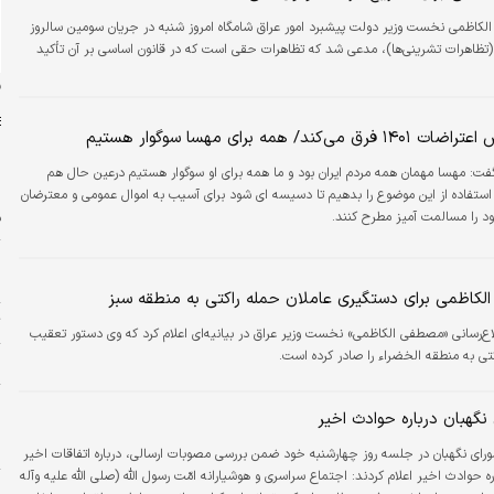
کاظمی نخست وزیر دولت پیشبرد امور عراق شامگاه امروز شنبه در جریان سومین سالروز
 (تظاهرات تشرینی‌ها)، مدعی شد که تظاهرات حقی است که در قانون اساسی بر آن تأکید
ن
کند/ همه برای مهسا سوگوار هستیم
فت: مهسا مهمان همه مردم ایران بود و ما همه برای او سوگوار هستیم درعین حال هم
ء استفاده از این موضوع را بدهیم تا دسیسه ای شود برای آسیب به اموال عمومی و معترضان
ود را مسالمت آمیز مطرح کنند.
ف
ش
ش
الکاظمی برای دستگیری عاملان حمله راکتی به منطقه سبز
ت
اع‌رسانی «مصطفی الکاظمی» نخست وزیر عراق در بیانیه‌ای اعلام کرد که وی دستور تعقیب
تی به منطقه الخضراء را صادر کرده است.
و
پ
 نگهبان درباره حوادث اخیر
س
د
رای نگهبان در جلسه روز چهارشنبه خود ضمن بررسی مصوبات ارسالی، درباره اتفاقات اخیر
یانیه‌ای درباره حوادث اخیر اعلام کردند: اجتماع سراسری و هوشیارانه امّت رسول الله (صلی الله علیه وآله
پ