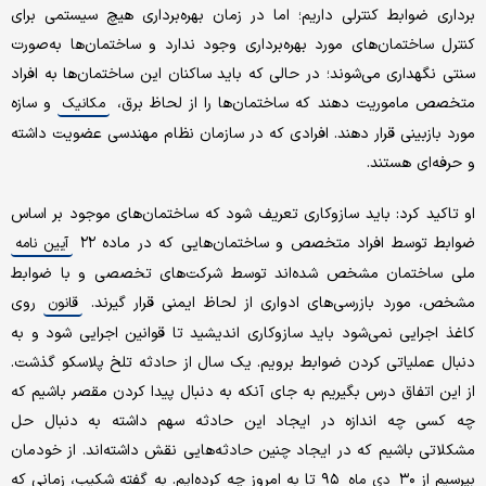
برداری ضوابط کنترلی داریم؛ اما در زمان بهره‌برداری هیچ سیستمی برای
کنترل ساختمان‌های مورد بهره‌برداری وجود ندارد و ساختمان‌ها به‌صورت
سنتی نگهداری می‌شوند؛ در حالی که باید ساکنان این ساختمان‌ها به افراد
متخصص ماموریت دهند که ساختمان‌ها را از لحاظ برق،
و سازه
مکانیک
مورد بازبینی قرار دهند. افرادی که در سازمان نظام مهندسی عضویت داشته
و حرفه‌ای هستند.
او تاکید کرد: باید سازوکاری تعریف شود که ساختمان‌های موجود بر اساس
ضوابط توسط افراد متخصص و ساختمان‌هایی که در ماده ۲۲
آیین نامه
ملی ساختمان مشخص شده‌اند توسط شرکت‌های تخصصی و با ضوابط
مشخص، مورد بازرسی‌های ادواری از لحاظ ایمنی قرار گیرند.
روی
قانون
کاغذ اجرایی نمی‌شود باید سازوکاری اندیشید تا قوانین اجرایی شود و به
دنبال عملیاتی کردن ضوابط برویم. یک سال از حادثه تلخ پلاسکو گذشت.
از این اتفاق درس بگیریم به جای آنکه به دنبال پیدا کردن مقصر باشیم که
چه کسی چه اندازه در ایجاد این حادثه سهم داشته به دنبال حل
مشکلاتی باشیم که در ایجاد چنین حادثه‌هایی نقش داشته‌اند. از خودمان
بپرسیم از ۳۰
۹۵ تا به امروز چه کرده‌ایم. به گفته شکیب، زمانی که
دی ماه