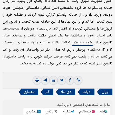
اختیار مدیریت شهری باشد تا منشا اقدامات بعدی قرار بگیرد. در زمان
حادثه پلاسکو به جز گروه تخصصی آتش نشانی، دادستانی، مجلس، هیات
دولت، وزارت راه و... از حادثه پلاسکو گزارش تهیه کردند و نظرات خود را
بیان کردند؛ اما کدام از این نهادها از این حادثه عبرت گرفتند و نتایج این
گزارش‌ها را عملیاتی کردند؟ او اظهار کرد: بازدیدهای دوره‌ای از ساختمان‌ها
باید اجباری شود و ساختمان‌ها برند ایمنی داشته باشند و ساختمان‌های
ناایمن اجازه
نداشته باشند ما در چهارراه حافظ و در منطقه
خرید و فروش
۱۱ و ۱۲ پاساژهای پرخطر داریم که هزاران نفر در واحدهای آن رفت و آمد
می‌کنند؛ اما آن را پلمب نمی‌کنیم؛ هرچند حرکت خوبی برای پلمب پاساژهای
ناایمن آغاز شده که به نظر می‌آید کمی روند آن کند شده باشد.
ایران
دولت
دی ماه
گاز
معماری
ما را در شبکه‌های اجتماعی دنبال کنید
بله
اینستاگرم
تلگرام
ایکس
لینکدین