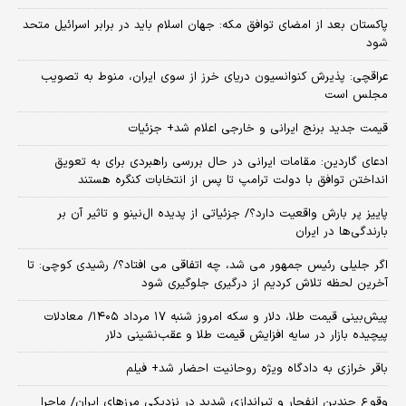
پاکستان بعد از امضای توافق مکه: جهان اسلام باید در برابر اسرائیل متحد
شود
عراقچی: پذیرش کنوانسیون دریای خرز از سوی ایران، منوط به تصویب
مجلس است
قیمت جدید برنج ایرانی و خارجی اعلام شد+ جزئیات
ادعای گاردین: مقامات ایرانی در حال بررسی راهبردی برای به تعویق
انداختن توافق با دولت ترامپ تا پس از انتخابات کنگره هستند
پاییز پر بارش واقعیت دارد؟/ جزئیاتی از پدیده ال‌نینو و تاثیر آن بر
بارندگی‌ها در ایران
اگر جلیلی رئیس جمهور می شد، چه اتفاقی می افتاد؟/ رشیدی کوچی: تا
آخرین لحظه تلاش کردیم از درگیری جلوگیری شود
پیش‌بینی قیمت طلا، دلار و سکه امروز شنبه ۱۷ مرداد ۱۴۰۵/ معادلات
پیچیده بازار در سایه افزایش قیمت طلا و عقب‌نشینی دلار
باقر خرازی به دادگاه ویژه روحانیت احضار شد+ فیلم
وقوع چندین انفجار و تیراندازی شدید در نزدیکی مرز‌های ایران/ ماجرا