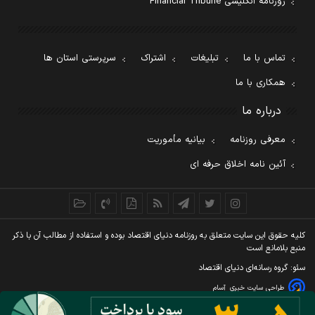
روزنامه انگلیسی Financial Tribune
تماس با ما
تبلیغات
اشتراک
سرپرستی استان ها
همکاری با ما
درباره ما
معرفی روزنامه
بیانیه مأموریت
آئین نامه اخلاق حرفه ای
کليه حقوق اين سايت متعلق به روزنامه دنيای اقتصاد بوده و استفاده از مطالب آن با ذکر
منبع بلامانع است
سئو: گروه رسانه‌ای دنیای اقتصاد
طراحی سایت خبری
آسام