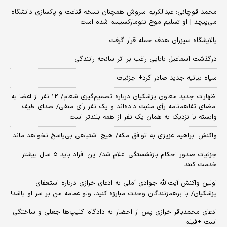
محمد قوچانی: عبدالکریم سروش همچنان نسخه قناعت و پاکسازی دانشگاه
می‌پیچد | او تسلیم موج نئومارکسیسم شده است
پالایشگاه سیزران هدف حمله قرار گرفت
درگذشت اسماعیل بابایی راغب بر اثر سانحه رانندگی
سپاه بیانیه جدید صادر کرد+ جزئیات
اظهارات جدید معاون پزشکیان درباره تصمیم‌گیری شعام/ ۱۲ نفر از اعضا به
امضای تفاهم‌نامه رأی مثبت داده‌اند و یک نفر رأی منفی/ صدای طیف
وابسته یا نزدیک به همان یک نفر از همه بلندتر است
واکنش ابراهیم عزیزی به توافق مکه/ هیچ اشتباهی بی‌پاسخ نخواهد ماند
جزئیات صدور احکام بازنشستگی اعلام شد/ این افراد باید ۵ سال بیشتر
خدمت کنند
اولین واکنش آیت‌الله جوادی آملی به ادعای خرازی درباره استعفای
پزشکیان/ با برهم‌زنندگان وحدت مبارزه کنید، ولو عمامه من بر سر او باشد!
ادعای محمدباقر خرازی پس از احضار به دادگاه؛ کلیپ‌ها جعلی و ساختگی
است +فیلم