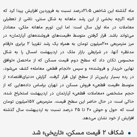
ماه گذشته این شاخص 21.5درصد نسبت به فروردین افزایش پیدا کرد که
البته اگرچه بخشی از این رشد ماهانه به شکل سنتی، ناشی از تعطیلی
معاملات در ماه اول سال است؛ اما این تورم ماهانه ملکی، معنادار
می‌تواند باشد. قرار گرفتن متوسط «قیمت‌های فروشنده‌های آپارتمان» در
مرز مترمربعی 200‌میلیون تومان به همراه یک رشد تقریبا 2 برابری «ارقام
مدنظر» آنها، در شرایطی بازار ملک در اردیبهشت امسال را به شکل
محسوس تکان داد که سطح دوم قیمت مسکن که از ماحصل «توافق
نهایی خریدار و فروشنده» و سپس «انجام قطعی معامله» کشف می‌شود،
در رده بسیار پایین‌تر از سطح اول قرار گرفت. گزارش «دنیای‌اقتصاد» از
متوسط «قیمت قطعی» فروش مسکن در تهران براساس داده‌هایی که از
حجم مشخصی «معاملات قطعی» آپارتمان در اردیبهشت استخراج شده،
حاکی است: در حال حاضر این سطح قیمت، مترمربعی 157‌میلیون تومان
است که حول و حوش 20 تا 25 درصد نسبت به اردیبهشت سال گذشته
افزایش از خود نشان می‌دهد.
شکاف 2 قیمت مسکن، «تاریخی» شد