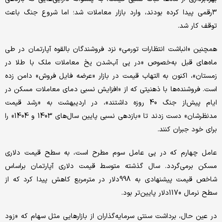
3رقمی پیدا کرده بودند، وارد بازار معاملات شد؛ اما شروع جنگ باعث
توقف کار شد.
همچنین «انباشت انتظارات تورمی» نزد فروشندگان بالقوه آپارتمان در طی
ماه‌های قبل به‌خصوص «در پی آب‌شدن یخ معاملات ملک با طلا در
زمستان»، اکنون به التهاب قیمت در بازار «عرضه فایل فروش» دامن زده
است. فروشنده‌ها با ذهنیتی که از «افزایش نسبی دمای معاملات مسکن در
ایام پیش‌از جنگ 40 روزه داشتند»، در اردیبهشت به «رشد قیمت
مدنظرشان» دست زدند تا «بازدهی نسبی پایین سال‌های 1403 و 1404» را
برای خود جبران کنند.
عامل چهارم که در پی عامل سوم مطرح است، به سطح قیمت دلاری
مسکن برمی‌گردد. سال گذشته متوسط قیمت دلاری آپارتمان براساس
شاخص قیمت پیشنهادی به 998دلار در مترمربع کاهش پیدا کرد که از
سطح نرمال 1170دلار پایین‌تر بود.
در عین حال، برداشت سنتی سرمایه‌گذاران از بازارهایی مثل سهام که «زود