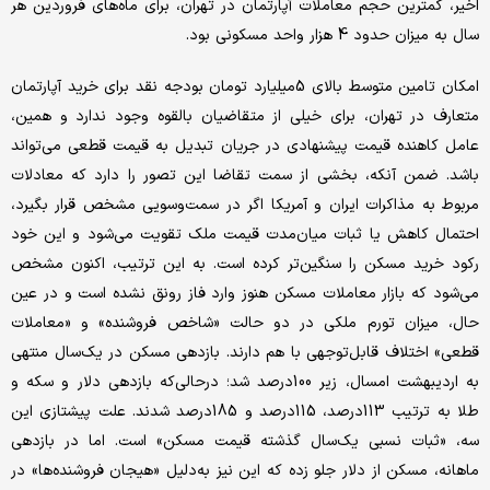
اخیر، کمترین حجم معاملات آپارتمان در تهران،‌ برای ماه‌های فروردین هر
سال به میزان حدود 4 هزار واحد مسکونی بود.
امکان تامین متوسط بالای 5‌میلیارد تومان بودجه نقد برای خرید آپارتمان
متعارف در تهران، برای خیلی از متقاضیان بالقوه وجود ندارد و همین،
عامل کاهنده قیمت پیشنهادی در جریان تبدیل به قیمت قطعی می‌تواند
باشد. ضمن آنکه، بخشی از سمت تقاضا این تصور را دارد که معادلات
مربوط به مذاکرات ایران و آمریکا اگر در سمت‌وسویی مشخص قرار بگیرد،
احتمال کاهش یا ثبات میان‌مدت قیمت ملک تقویت می‌شود و این خود
رکود خرید مسکن را سنگین‌تر کرده است. به این ترتیب،‌ اکنون مشخص
می‌شود که بازار معاملات مسکن هنوز وارد فاز رونق نشده است و در عین
حال، میزان تورم ملکی در دو حالت «شاخص فروشنده» و «معاملات
قطعی» اختلاف قابل‌توجهی با هم دارند. بازدهی مسکن در یک‌سال منتهی
به اردیبهشت امسال، زیر 100درصد شد؛ درحالی‌که بازدهی دلار و سکه و
طلا به ترتیب 113درصد، 115درصد و 185درصد شدند. علت پیشتازی این
سه، «ثبات نسبی یک‌سال گذشته قیمت مسکن» است. اما در بازدهی
ماهانه، مسکن از دلار جلو زده که این نیز به‌دلیل «هیجان فروشنده‌ها» در