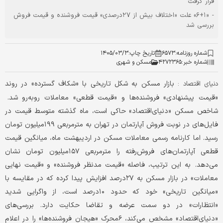
قرار گرفت
- «۶+۱» علت «اختلاف بیش‌ از ۲۷درصدی» قیمت فروشنده و قیمت فروش
بررسی شد
شماره روزنامه:
۶۵۷۳
تاریخ چاپ:
۱۴۰۵/۰۳/۳
شماره خبر:
۴۲۷۲۳۶۵
مسکن و شهری
بازار مسکن به شکل تاریخی با «شکاف گسترده» در روند
دنیای اقتصاد :
«قیمت پیشنهادی» فروشنده‌ها و «قیمت قطعی» معاملات روبه‌رو شد.
شاخص مسکن «دنیای‌اقتصاد» حاکی است، ماه گذشته متوسط قیمت در
فایل‌های در نوبت فروش آپارتمان در تهران به مترمربعی ۱۹۹‌میلیون تومان
رسید. اما کارنامه رسمی معاملات مسکن در اردیبهشت ماه، میانگین قیمت
قطعی آپارتمان‌های فروش‌رفته را مترمربعی ۱۵۷‌میلیون تومان نشان
می‌دهد. به این ترتیب، فاصله «قیمت مدنظر فروشنده» و «قیمت نهایی
معاملات» در بازار مسکن به ۲۷درصد افزایش پیدا کرده که در مقایسه با
«میانگین تاریخی» خود که حدود ۱۰درصد است، از واگرایی شدید
«انتظارات» در دو سمت عرضه و تقاضا حکایت دارد. بررسی‌های
«دنیای‌اقتصاد» مشخص می‌کند، ۶محرک «هیجان فروشنده‌ها» را در اعلام