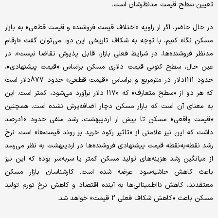
تعیین سطح قیمت مدنظرشان است.
در حال حاضر، اگر از زاویه «اختلاف قیمت فروشنده و قیمت قطعی» به بازار
مسکن نگاه کنیم، با توجه به شکاف تاریخی این دو، می‌توان گفت «ارقام
مدنظر فروشنده‌ها، در شرایط فعلی بازار، قابل پذیرش تقاضا نیست». در
عین حال، سطح کنونی قیمت دلاری مسکن براساس «قیمت پیشنهادی»،
حدود 1111دلار در مترمربع و براساس «قیمت قطعی» حدود 877دلار است
که هر دو از «سطح متعارف» که 1170 دلار برآورد می‌شود، کمتر است. این
به معنای آن است که بازار مسکن دچار اضافه‌پرش نشده است. همچنین
«قیمت واقعی» مسکن تا پیش از اردیبهشت،‌ رشد منفی حدود 10درصد
داشت که این نیز علامتی از «تاثیر رکود خرید بر روند قیمت‌ها» است. نرخ
رشد نقطه‌به‌نقطه قیمت پیشنهادی فروشنده‌ها در اردیبهشت به نظر می‌رسد
از میانگین رشد هزینه‌های تولید مسکن کمتر یا سربه‌سر بوده که این نیز
باعث کاهش حاشیه‌سود عرضه شده است. کارشناسان بازار مسکن
معتقدند، کاهش نااطمینانی‌ها به آینده اقتصاد و کاهش نرخ تورم تولید
مسکن باعث «کاهش شکاف فعلی 2 قیمت» خواهد شد.