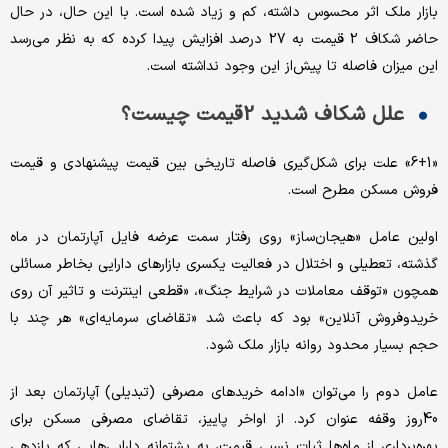
بازار ملک اثر محسوس داشته، کم و زیاد شده است. با این حال، در حال
حاضر شکاف 2 قیمت به 27 درصد افزایش پیدا کرده که به نظر می‌رسد
این میزان فاصله تا پیش‌از این وجود نداشته است.
علل شکاف شدید 2قیمت چیست؟
«6+1» علت برای شکل‌گیری فاصله تاریخی بین قیمت پیشنهادی و قیمت
فروش مسکن مطرح است.
اولین عامل «هیجان‌ساز» روی رفتار سمت عرضه فایل آپارتمان در ماه
گذشته، تعطیلی و اختلال در فعالیت یکسری بازارهای دارایی بخاطر مسائلی
همچون «توقف معاملات در شرایط جنگ»،‌ «قطعی اینترنت و تاثیر آن روی
خریدوفروش آنلاین» بود که باعث شد «تقاضای سرمایه‌ای» هر چند با
حجم بسیار محدود روانه بازار ملک شود.
عامل دوم را می‌توان «ادامه خرید‌های مصرفی (تبدیلی) آپارتمان بعد از
40روز وقفه عنوان کرد. از اواخر پاییز، تقاضای مصرفی مسکن برای
بهره‌برداری از ماه‌ها ثبات نسبی قیمت، به پشتوانه دارایی‌هایی که بازدهی