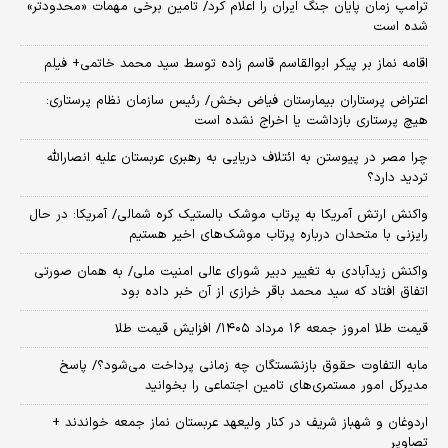
ترامپ زمان پایان جنگ ایران را اعلام کرد/ تامین برخی مهمات «محدودتر»
شده است
اقامه نماز بر پیکر ابوالقاسم قاسم زاده توسط سید محمد خاتمی+ فیلم
اعتراض پرستاران بیمارستان فیاض بخش/ رئیس سازمان نظام پرستاری:
هیچ پرستاری بازداشت یا اخراج نشده است
چرا مصر در پیوستن به ائتلاف دریایی به رهبری عربستان علیه انصارالله
تردید دارد؟
واکنش ارتش آمریکا به پرتاب موشک بالستیک کره شمالی/ آمریکا: در حال
رایزنی با متحدان درباره پرتاب موشک‌های اخیر هستیم
واکنش زیدآبادی به تغییر دبیر شورای عالی امنیت ملی/ به همان صورتی
اتفاق افتاد که سید محمد باقر خرازی از آن خبر داده بود
قیمت طلا امروز جمعه ۱۶ مرداد ۱۴۰۵/ افزایش قیمت طلا
مابه التفاوت حقوق بازنشستگان چه زمانی پرداخت می‌شود؟/ پاسخ
مدیرکل امور مستمری‌های تامین اجتماعی را بخوانید
اردوغان و شهباز شریف در کنار ولیعهد عربستان نماز جمعه خواندند +
تصاویر