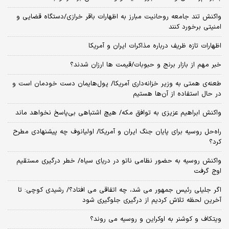
واکنش تند جامعه روحانیت مبارز به اظهارات باقر خرازی/دستگاه قضایی و
امنیتی برخورد کنند
اظهارات تازه ظریف درباره مذاکرات ایران و آمریکا
خبر مهم از بازار برنج و حبوبات/قیمت ها ارزان شدند؟
طعنه‌ی‌ همتی به وزیر خزانه‌داری آمریکا/ پول‌هایمان دست خودمان است و
در حال استفاده از آن‌ها هستیم
واکنش ابراهیم عزیزی به توافق مکه/ هیچ اشتباهی بی‌پاسخ نخواهد ماند
راه‌حل روسیه برای پایان جنگ ایران و آمریکا/ اولیانوف چه پیشنهادی مطرح
کرد؟
واکنش روسیه به حضور نظامی ناتو در دریای سیاه/ خطر درگیری مستقیم
اوج گرفت
اگر جلیلی رئیس جمهور می شد، چه اتفاقی می افتاد؟/ رشیدی کوچی: تا
آخرین لحظه تلاش کردیم از درگیری جلوگیری شود
ویتکاف و کوشنر به اوکراین و روسیه می روند؟