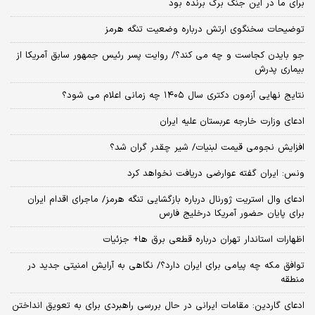
برای ما در این جنگ برگ برنده بود
توضیحات سخنگوی ارتش درباره وضعیت تنگه هرمز
جو بایدن کجاست و چه می کند؟/ روایت پسر رئیس جمهور سابق آمریکا از
بیماری پدرش
نتایج نهایی آزمون دکتری سال ۱۴۰۵ چه زمانی اعلام می شود؟
ادعای وزارت خارجه عربستان علیه ایران
افزایش نجومی قیمت لبنیات/ شیر چقدر گران شد؟
ونس: ایران گفته عوارضی دریافت نخواهد کرد
ادعای وال استریت ژورنال درباره بازگشایی تنگه هرمز/ ماجرای اقدام ایران
برای پایان حضور آمریکا درخلیج فارس
اظهارات استاندار تهران درباره قطعی برق ها+ جزئیات
توافق مکه چه پیامی برای ایران دارد؟/ نگاهی به آرایش امنیتی جدید در
منطقه
ادعای گاردین: مقامات ایرانی در حال بررسی راهبردی برای به تعویق انداختن