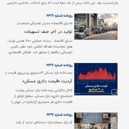
وال‌استریت بود. این بانک بیش از یک دهه است که برای انتخاب جانشین «جیمی
دیمون» برنامه‌ریزی می‌کند. در این مدت، بسیاری از مدیران ارشد از این رقابت کنار
رفته‌اند؛ برخی نیز پس از جدایی‌های پرحاشیه بانک را ترک کرده‌اند. اکنون تنها دو
روزنامه شماره ۶۶۲۷
نفر در مسیر رسیدن به صندلی مدیرعاملی باقی مانده‌اند.
«دنیای اقتصاد» بحران نقدینگی صنعت و
سرنوشت بسته حمایتی ۷۰۰ همتی را بررسی کرد
تولید در آخر صف تسهیلات
دنیای اقتصاد :
بسته حمایتی ۷۰۰ همتی تولید،
هنوز نتوانسته اهداف اعلامی خود نظیر تامین
نقدینگی بنگاه‌ها را محقق کند. فعالان اقتصادی،
تخصیص نامتوازن منابع را عامل اصلی این ناکامی
می‌دانند. کارشناسان بر اصلاح سازوکار توزیع، نظارت
روزنامه شماره ۶۶۲۷
شفاف و هدایت اعتبارات به بنگاه‌های آسیب‌دیده
رصدخانه بازار مسکن ۴سناریوی پیش‌روی قیمت را
تاکید دارند.
بررسی کرد
آپدیت «قیمت دلاری مسکن»
کانال تلگرامی رصدخانه بازار مسکن نوشت:
«دماسنج دلاری» بازار مسکن، سطح تازه‌ای از
«قیمت دلاری هر مترمربع آپارتمان» در تهران را
نشان می‌دهد؛ این نبض‌سنج ۲پیام درباره آینده
قیمت دارد.
روزنامه شماره ۶۶۲۷
آیا بازار سرمایه وارد مرحله‌ای جدید از رشد
می‌شود؟