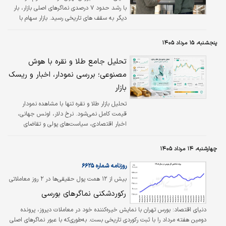
با رشد حدود ۷ درصدی نماگرهای اصلی بازار، بار
دیگر به سقف های تاریخی رسید. بازار سهام با
انتشار اخبار مثبت درباره احتمال توافق و کاهش
ریسک های سیاسی، بار دیگر نمایشی خیره کننده
پنجشنبه، ۱۵ مرداد ۱۴۰۵
را نشان داد. در شرایطی که نسبت‌های ارزش گذاری
بازار به واسطه انتشار گزارش‌های ماهانه شرکت‌ها
تحلیل جامع طلا و نقره با هوش
به محدوده‌های جذابی رسیده، کاهش ریسک‌های
مصنوعی؛ بررسی نمودار، اخبار و ریسک
سیاسی، محرک دیگری برای بازگشت تقاضا به بازار
بازار
سهام شده است.
تحلیل بازار طلا و نقره تنها با مشاهده نمودار
قیمت کامل نمی‌شود. نرخ دلار، اونس جهانی،
اخبار اقتصادی، سیاست‌های پولی و تقاضای
صنعتی، هرکدام می‌توانند مسیر این بازارها را
تغییر دهند. تحلیل جامع طلا و نقره با کمک
چهارشنبه، ۱۴ مرداد ۱۴۰۵
هوش مصنوعی، این داده‌های پراکنده را در کنار
یکدیگر قرار می‌دهد تا کاربران بتوانند شرایط بازار،
روزنامه شماره ۶۶۲۵
سناریوهای احتمالی و میزان ریسک را دقیق‌تر و
بیش از ۱۲ همت پول حقیقی‌ها در ۲ روز معاملاتی
منظم‌تر بررسی کنند.
وارد بازار سهام شد
رکوردشکنی نماگرهای بورسی
دنیای اقتصاد:
بورس تهران با نمایش خیره‌کننده خود در معاملات دیروز، پرونده
دومین هفته مرداد را با ثبت رکوردی تاریخی بست. به‌طوری‌که با عبور نماگرهای اصلی