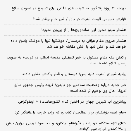
مهلت ۲۱ روزه پنتاگون به شرکت‌های دفاعی برای تسریع در تحویل سلاح
افزایش نجومی قیمت لبنیات در بازار / شیر خام چقدر شد؟
هشدار مینو محرز؛ این ساندویچ‌ها را از بیرون نخرید!
هشدار صریح مقام عراقی به عربستان/ موشکها تنها با موشک پاسخ داده
خواهد شد و آتش تنها با آتش مقابله خواهد شد
واکنش یک مقام مسئول به خبر تعطیلی مدرسه ایرانی در کویت/ به صورت
رسمی اعلام نشده است
بیانیه شورای امنیت علیه یمن/ عربستان و قطر واکنش نشان دادند
خبر جدید درباره وضعیت سلامتی جو بایدن/ فرزند رئیس جمهور سابق
آمریکا: حال وی وخیم تر شده است
بیشترین آب شیرین جهان در اختیار کدام کشورهاست؟ + اینفوگرافی
«جام زهر» پزشکیان برای عراقچی/ کنایه‌ای که وزیر خارجه را غافلگیر کرد
ادعای تازه سنتکام درباره ناو «آبراهام لینکلن» و محاصره دریایی ایران/ بیش
از ۳۰ کشتی اجازه عبور گرفتند