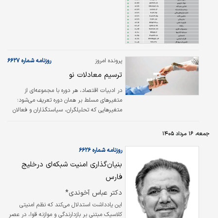
پرونده امروز
روزنامه شماره ۶۶۲۷
ترسیم معادلات نو
در ادبیات اقتصاد، هر دوره با مجموعه‌ای از
متغیرهای مسلط بر همان دوره تعریف می‌شود؛
متغیرهایی که تحلیلگران، سیاستگذاران و فعالان
اقتصادی بر پایه آنها آینده را پیش‌بینی و
تصمیم‌گیری می‌کنند. اما آنچه امروز در اقتصاد
جمعه، ۱۶ مرداد ۱۴۰۵
جهانی جریان دارد، صرفا تغییر چند شاخص یا
جابه‌جایی چند روند نیست، بلکه نشانه‌های یک
روزنامه شماره ۶۶۲۶
دگرگونی عمیق‌تر را آشکار می‌کند؛ دگرگونی‌ که در
بنیان‌گذاری امنیت شبکه‌ای درخلیج
آن، مرکز ثقل تحلیل اقتصادی در حال انتقال
فارس
است.
دکتر عباس آخوندی*
این یادداشت استدلال می‌کند که نظم امنیتی
کلاسیک مبتنی بر بازدارندگی و موازنه قوا، در عصر