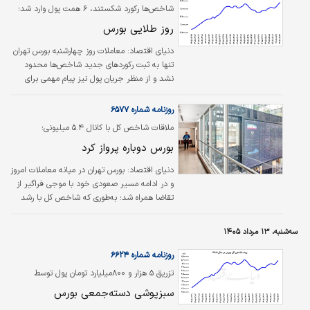
شاخص‌ها رکورد شکستند، ۶ همت پول وارد شد؛
روز طلایی بورس
دنیای اقتصاد: معاملات روز چهارشنبه بورس تهران
تنها به ثبت رکوردهای جدید شاخص‌ها محدود
نشد و از منظر جریان پول نیز پیام مهمی برای
فعالان بازار داشت. همزمان با عقب‌نشینی نرخ دلار
در بازار آزاد و آرام‌تر شدن معاملات بازار فیزیکی طلا
روزنامه شماره ۶۵۷۷
و سکه، بخشی از سرمایه‌ها راهی تالار شیشه‌ای
ملاقات شاخص کل با کانال ۵.۴ میلیونی؛
شدند و همین موضوع به تقویت سمت تقاضا
بورس دوباره پرواز کرد
انجامید.
دنیای اقتصاد: بورس تهران در میانه معاملات امروز
و در ادامه مسیر صعودی خود با موجی فراگیر از
تقاضا همراه شد؛ به‌طوری که شاخص کل با رشد
بیش از ۱۲۸ هزار واحدی برای نخستین بار وارد
کانال ۵میلیون و ۴۰۰هزار واحد شد. شاخص
سه‌شنبه، ۱۳ مرداد ۱۴۰۵
هم‌وزن نیز هم‌جهت با نماگر اصلی بازار با
رکوردشکنی جدید وارد کانال ۱.۵میلیون واحدی شد.
روزنامه شماره ۶۶۲۴
تزریق ۵ هزار و ۸۰۰‌میلیارد تومان پول توسط
حقیقی‌ها به بورس در معاملات دوشنبه
سبزپوشی دسته‌جمعی بورس