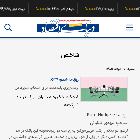
52,500,000
۰٫۰۰ %
یورو
217,300
۰٫۰۰ %
درهم امارات
50,991
۰٫۰۰ %
بیت کوی
شاخص
شنبه، ۱۷ مرداد ۱۴۰۵
روزنامه شماره ۶۶۲۷
برنامه‌ریزی بلندمدت برای انتخاب مدیرعامل ،
ریسک انتقال قدرت را کاهش می‌دهد
نیمکت ذخیره مدیران؛ برگ برنده
شرکت‌ها
نویسنده: Kate Hodge
مترجم: مهدی نیکوئی
ترفیع دو بانکدار ارشد جی‌پی‌مورگان به ریاست دو زیرمجموعه این بانک در ماه
گذشته، گامی دیگر در یکی از طولانی‌ترین و محتاطانه‌ترین فرآیندهای جانشینی در