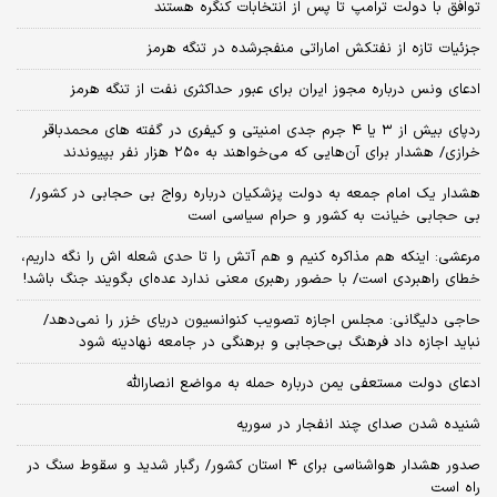
توافق با دولت ترامپ تا پس از انتخابات کنگره هستند
جزئیات تازه از نفتکش اماراتی منفجرشده در تنگه هرمز
ادعای ونس درباره مجوز ایران برای عبور حداکثری نفت از تنگه هرمز
ردپای بیش از ۳ یا ۴ جرم جدی امنیتی و کیفری در گفته های محمدباقر
خرازی/ هشدار برای آن‌هایی که می‌خواهند به ۲۵۰ هزار نفر بپیوندند
هشدار یک امام جمعه به دولت پزشکیان درباره رواج بی حجابی در کشور/
بی حجابی خیانت به کشور و حرام سیاسی است
مرعشی: اینکه هم مذاکره کنیم و هم آتش را تا حدی شعله اش را نگه داریم،
خطای راهبردی است/ با حضور رهبری معنی ندارد عده‌ای بگویند جنگ باشد!
حاجی دلیگانی: مجلس اجازه تصویب کنوانسیون دریای خزر را نمی‌دهد/
نباید اجازه داد فرهنگ بی‌حجابی و برهنگی در جامعه نهادینه شود
ادعای دولت مستعفی یمن درباره حمله به مواضع انصارالله
شنیده شدن صدای چند انفجار در سوریه
صدور هشدار هواشناسی برای ۴ استان کشور/ رگبار شدید و سقوط سنگ در
راه است