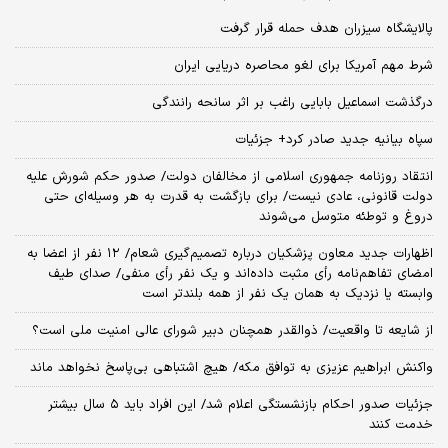
پالایشگاه سیزران هدف حمله قرار گرفت
شرط مهم آمریکا برای لغو محاصره دریایی ایران
درگذشت اسماعیل بابایی راغب بر اثر سانحه رانندگی
سپاه بیانیه جدید صادر کرد+ جزئیات
انتقاد روزنامه جمهوری اسلامی از مخالفان دولت/ صدور حکم شورش علیه
دولت قانونی، عادی نیست/ برای بازگشت به قدرت به هر وسیله‌ای حتی
دروغ و توطئه متوسل می‌شوند
اظهارات جدید معاون پزشکیان درباره تصمیم‌گیری شعام/ ۱۲ نفر از اعضا به
امضای تفاهم‌نامه رأی مثبت داده‌اند و یک نفر رأی منفی/ صدای طیف
وابسته یا نزدیک به همان یک نفر از همه بلندتر است
از شایعه تا واقعیت/ ذوالقدر همچنان دبیر شورای ‌عالی امنیت ملی است؟
واکنش ابراهیم عزیزی به توافق مکه/ هیچ اشتباهی بی‌پاسخ نخواهد ماند
جزئیات صدور احکام بازنشستگی اعلام شد/ این افراد باید ۵ سال بیشتر
خدمت کنند