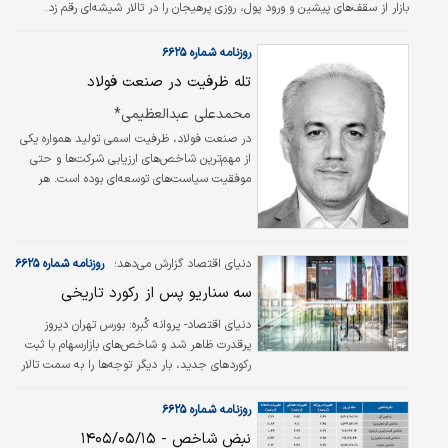
بازار از سقف‌های پیشین و ورود پول، روزی پرهیجان را در تالار شیشه‌ای رقم زد.
شاخص کل برای نخستین‌بار از کانال ۵‌میلیون و ۴۰۰ هزار واحد عبور کرد و همزمان
شاخص هموزن نیز در اوج تاریخی خود ایستاد. این صعود در شرایطی رقم خورد که
روزنامه شماره ۶۶۲۵
تنها در دو روز، بیش از ۱۲همت سرمایه حقیقی‌ها وارد بازار سهام شده است؛ رقمی
تله ظرفیت در صنعت فولاد
که از بازگشت اعتماد سرمایه‌گذاران حکایت دارد. همزمان، تثبیت…
محمدعلی عبدالعظیمی*
در صنعت فولاد، ظرفیت اسمی تولید همواره یکی
از مهم‌ترین شاخص‌های ارزیابی شرکت‌ها و حتی
موفقیت سیاست‌های توسعه‌ای بوده است. هر
پروژه جدید با وعده افزایش‌ میلیون‌ها تن ظرفیت
معرفی می‌شود و بسیاری از تحلیل‌ها نیز بر همین
اعداد استوار هستند. اما یک پرسش اساسی کمتر
مطرح می‌شود: آیا افزایش ظرفیت اسمی، لزوما به
دنیای اقتصاد گزارش می‌دهد؛
روزنامه شماره ۶۶۲۵
معنای افزایش ارزش اقتصادی و رقابت‌پذیری یک
سه سناریو پس از رکورد تاریخی
شرکت است؟
دنیای اقتصاد- پروانه کُبره:
بورس تهران دیروز
پرقدرت‌ ظاهر شد و شاخص‌های بازارسهام با ثبت
رکوردهای جدید، بار دیگر توجه‌ها را به سمت تالار
شیشه‌ای معطوف کردند؛ به‌طوری‌که ورود بیش از
۶هزار‌میلیارد تومان پول به بازار، از بازگشت پررنگ
روزنامه شماره ۶۶۲۵
تقاضا حکایت داشت. اما آیا با این اتفاق می‌توان
نبض شاخص - ۱۴۰۵/۰۵/۱۵
گفت، اصلاح بازار به پایان رسیده و بورس وارد فاز