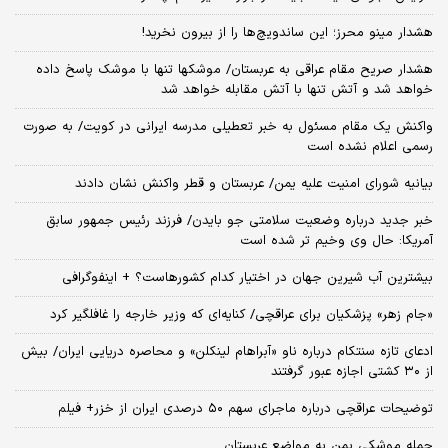
هشدار مینو محرز؛ این ساندویچ‌ها را از بیرون نخرید!
هشدار صریح مقام عراقی به عربستان/ موشکها تنها با موشک پاسخ داده
خواهد شد و آتش تنها با آتش مقابله خواهد شد
واکنش یک مقام مسئول به خبر تعطیلی مدرسه ایرانی در کویت/ به صورت
رسمی اعلام نشده است
بیانیه شورای امنیت علیه یمن/ عربستان و قطر واکنش نشان دادند
خبر جدید درباره وضعیت سلامتی جو بایدن/ فرزند رئیس جمهور سابق
آمریکا: حال وی وخیم تر شده است
بیشترین آب شیرین جهان در اختیار کدام کشورهاست؟ + اینفوگرافی
«جام زهر» پزشکیان برای عراقچی/ کنایه‌ای که وزیر خارجه را غافلگیر کرد
ادعای تازه سنتکام درباره ناو «آبراهام لینکلن» و محاصره دریایی ایران/ بیش
از ۳۰ کشتی اجازه عبور گرفتند
توضیحات عراقچی درباره ماجرای سهم ۵۰ درصدی ایران از خزر+ فیلم
حمله موشکی یمن به مواضع عربستان