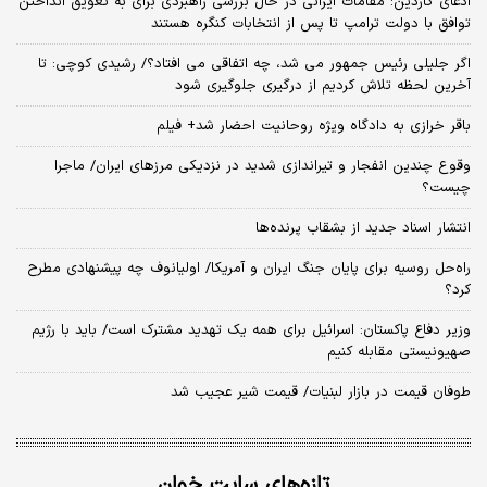
ادعای گاردین: مقامات ایرانی در حال بررسی راهبردی برای به تعویق انداختن
توافق با دولت ترامپ تا پس از انتخابات کنگره هستند
اگر جلیلی رئیس جمهور می شد، چه اتفاقی می افتاد؟/ رشیدی کوچی: تا
آخرین لحظه تلاش کردیم از درگیری جلوگیری شود
باقر خرازی به دادگاه ویژه روحانیت احضار شد+ فیلم
وقوع چندین انفجار و تیراندازی شدید در نزدیکی مرز‌های ایران/ ماجرا
چیست؟
انتشار اسناد جدید از بشقاب پرنده‌ها
راه‌حل روسیه برای پایان جنگ ایران و آمریکا/ اولیانوف چه پیشنهادی مطرح
کرد؟
وزیر دفاع پاکستان: اسرائیل برای همه یک تهدید مشترک است/ باید با رژیم
صهیونیستی مقابله کنیم
طوفان قیمت در بازار لبنیات/ قیمت شیر عجیب شد
تازه‌های سایت خوان