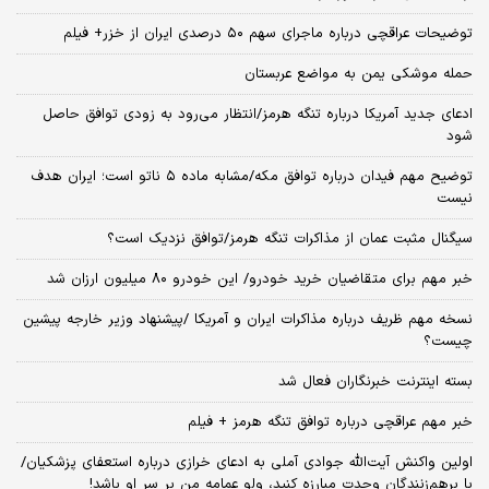
توضیحات عراقچی درباره ماجرای سهم ۵۰ درصدی ایران از خزر+ فیلم
حمله موشکی یمن به مواضع عربستان
ادعای جدید آمریکا درباره تنگه هرمز/انتظار می‌رود به زودی توافق حاصل
شود
توضیح مهم فیدان درباره توافق مکه/مشابه ماده ۵ ناتو است؛ ایران هدف
نیست
سیگنال‌ مثبت عمان از مذاکرات تنگه هرمز/توافق نزدیک است؟
خبر مهم برای متقاضیان خرید خودرو/ این خودرو ۸۰ میلیون ارزان شد
نسخه‌ مهم ظریف درباره مذاکرات ایران و آمریکا /پیشنهاد وزیر خارجه پیشین
چیست؟
بسته اینترنت خبرنگاران فعال شد
خبر مهم عراقچی درباره توافق تنگه هرمز + فیلم
اولین واکنش آیت‌الله جوادی آملی به ادعای خرازی درباره استعفای پزشکیان/
با برهم‌زنندگان وحدت مبارزه کنید، ولو عمامه من بر سر او باشد!