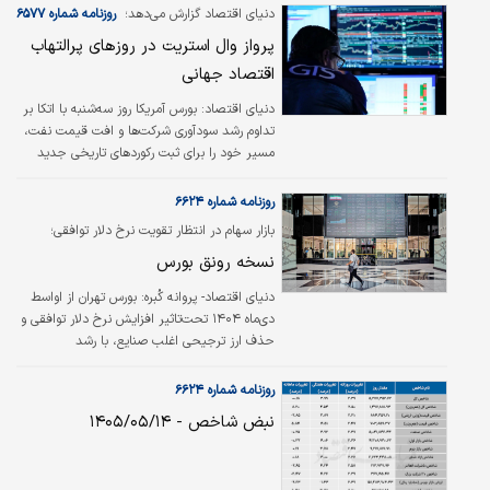
سطح از ماه مارس به‌شمار می‌رود. با این حال، تورم
دنیای اقتصاد گزارش می‌دهد؛
روزنامه شماره ۶۵۷۷
ماهانه از ۰.۹۹ درصد در ژوئن به ۱.۸ درصد افزایش
پرواز وال استریت در روزهای پرالتهاب
یافت که نشان‌دهنده تداوم فشارهای قیمتی در
اقتصاد جهانی
کوتاه‌مدت است، هرچند این رقم نیز اندکی کمتر از
برآورد اقتصاددانان بود.
دنیای اقتصاد: بورس آمریکا روز سه‌شنبه با اتکا بر
تداوم رشد سودآوری شرکت‌ها و افت قیمت نفت،
مسیر خود را برای ثبت رکوردهای تاریخی جدید
هموار کرد. شاخص اس‌اندپی ۵۰۰ با رشد بیش از
یک درصدی در آستانه عبور از سقف دو ماه پیش
روزنامه شماره ۶۶۲۴
خود قرار گرفت.
بازار سهام در انتظار تقویت نرخ دلار توافقی؛
نسخه رونق بورس
دنیای اقتصاد- پروانه کُبره:
بورس تهران از اواسط
دی‌ماه ۱۴۰۴ تحت‌تاثیر افزایش نرخ دلار توافقی و
حذف ارز ترجیحی اغلب صنایع، با رشد
۳۰درصدی، کارنامه‌ای سبز را بر جای گذاشته است.
با این حال، تجربه تاریخی بورس تهران نشان
روزنامه شماره ۶۶۲۴
می‌دهد؛ صرف افزایش نرخ ارز نمی‌تواند ضامن
نبض شاخص - ۱۴۰۵/۰۵/۱۴
تداوم رونق بازار سهام باشد. آنچه در این میان
اهمیت بیشتری دارد، کاهش فاصله میان نرخ دلار
در بازار رسمی و غیررسمی است؛ متغیری که در