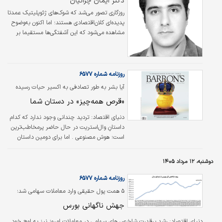
دکتر ایمان چراتیان*
روزگاری تصور می‌شد که شوک‌های ژئوپلیتیک عمدتا
پدیده‌ای کلان‌اقتصادی هستند؛ اما اکنون به‌وضوح
مشاهده می‌شود که این آشفتگی‌ها مستقیما بر
فروش، سودآوری و ثبات عملیاتی بنگاه‌ها تاثیر
می‌گذارند.
روزنامه شماره ۶۵۷۷
آیا بشر به طور تصادفی به اکسیر حیات رسیده
است؟
«قرص همه‌چیز» در دستان شما
دنیای اقتصاد: تردید چندانی وجود ندارد که کدام
داستانِ وال‌استریت در حال حاضر پرمخاطب‌ترین
است؛ هوش مصنوعی . اما برای دومین داستان
بزرگ، نگاهی به داروهای GLP-۱ بیندازید. اِلی لیلی
(Eli Lilly)، پیشگامِ این صنعت که گزارش عملکرد
دوشنبه، ۱۲ مرداد ۱۴۰۵
سه‌ماهه دوم خود را چهارشنبه همین هفته ارائه
می‌دهد، به‌تازگی از نظر قدرت سودآوری، از
روزنامه شماره ۶۵۷۷
غول‌هایی چون والمارت، ورایزن کامیونیکیشنز و
۵ همت پول حقیقی وارد معاملات سهامی شد؛
دیگر شرکت‌های بزرگ داروسازی پیشی گرفته است.
جهش ناگهانی بورس
دنیای اقتصاد: رشد پرقدرت شاخص های سهامی در معاملات امروز نیز به اوج خود