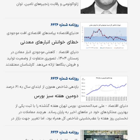
ژئواکونومی و رقابت زنجیره‌های تامین، توان
مدیریت مخاطرات خلیج فارس را ندارد. سه سناریو
برای آینده منطقه ترسیم می‌شود: (۱) گرایش
کشورهای جنوب خلیج‌فارس به پیمان‌های دفاعی
روزنامه شماره ۶۶۲۶
رسمی با آمریکا و عادی‌سازی روابط با اسرائیل؛ (۲)
«دنیای‌اقتصاد» پیامد‌های اقتصادی افت موجودی
تشدید منازعات و جنگ همه‌علیه‌همه؛ و (۳)
محصول بنگاه‌ها را بررسی کرد
شکل‌گیری نظام «امنیت شبکه‌ای» مبتنی بر
خطای خوانش انبارهای معدنی
بی‌طرفی فعال و مدیریت مشترک ریسک میان
دنیای اقتصاد :
کاهش موجودی انبار معادن در
شمال و جنوب خلیج فارس. این قلم با استناد به
زمستان ۱۴۰۴، تصویری متفاوت از وضعیت تولید
داده‌های تجاری امارات-اسرائیل…
و فروش بنگاه‌ها ارائه می‌دهد. کارشناسان معتقدند
خالی شدن انبارها لزوما نشانه رونق نیست.
روزنامه شماره ۶۶۲۶
بازدهی شاخص هموزن از ابتدای سال به ۶۱ درصد
رسید؛
دومین هفته سبز بورس
دنیای اقتصاد - علی عبدالمحمدی:
بورس تهران هفته گذشته را با ثبت یکی از
بهترین عملکردهای خود در ماه‌های اخیر به پایان رساند. هرچند معاملات در
نخستین روز هفته با عقب‌نشینی شاخص کل همراه بود، اما تغییر جهت بازار در
ادامه هفته، تصویری متفاوت از وضعیت تالار شیشه‌ای ترسیم کرد.
روزنامه شماره ۶۶۲۶