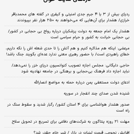
ردپای بیش از ۳ یا ۴ جرم جدی امنیتی و کیفری در گفته های محمدباقر
خرازی/ هشدار برای آن‌هایی که می‌خواهند به ۲۵۰ هزار نفر بپیوندند
هشدار یک امام جمعه به دولت پزشکیان درباره رواج بی حجابی در کشور/
بی حجابی خیانت به کشور و حرام سیاسی است
مرعشی: اینکه هم مذاکره کنیم و هم آتش را تا حدی شعله اش را نگه داریم،
خطای راهبردی است/ با حضور رهبری معنی ندارد عده‌ای بگویند جنگ باشد!
حاجی دلیگانی: مجلس اجازه تصویب کنوانسیون دریای خزر را نمی‌دهد/
نباید اجازه داد فرهنگ بی‌حجابی و برهنگی در جامعه نهادینه شود
ادعای دولت مستعفی یمن درباره حمله به مواضع انصارالله
شنیده شدن صدای چند انفجار در سوریه
صدور هشدار هواشناسی برای ۴ استان کشور/ رگبار شدید و سقوط سنگ در
راه است
مهلت ۲۱ روزه پنتاگون به شرکت‌های دفاعی برای تسریع در تحویل سلاح
افزایش نجومی قیمت لبنیات در بازار / شیر خام چقدر شد؟