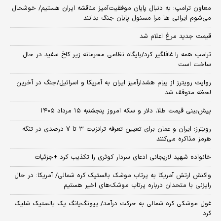
معاون ترامپ: به دنبال پایان موفقیت‌آمیز مناقشه ایران هستیم/ خوشحال
می‌شوم ایرانی ها مرا مسئول پایان جنگ بدانند
قیمت جدید مرغ اعلام شد
ترامپ همه را غافلگیر کرد/پایگاه نظامی محرمانه زیر کاخ سفید در حال
ساخت است
روایت رویترز از پیام هشدارآمیز ایران به آمریکا و اسرائیل/جنگ در آخرین
لحظه متوقف شد
پیش‌بینی قیمت طلا، دلار و سکه امروز پنجشنبه ۱۵ مرداد ۱۴۰۵
رویترز: ایران و عمان برای تعیین تعرفه ترانزیت ۳ تا ۷ درصدی در تنگه
هرمز مذاکره می‌کنند
خانواده شهید لاریجانی ادعای سردار کوثری را تکذیب کرد +جزئیات
واکنش ارتش آمریکا به پرتاب موشک بالستیک کره شمالی/ آمریکا: در حال
رایزنی با متحدان درباره پرتاب موشک‌های اخیر هستیم
غول موشکی کره شمالی به حرکت درآمد/ پیونگ‌یانگ یک بالستیک شلیک
کرد