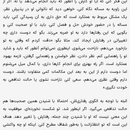
این فکر کنی که آیا او کارش را آنطور که باید انجام می‌دهد یا نه. اگر از
این زاویه به مساله نگاه کنی، خواهی دید که ناتوانی او در پذیرش نظر،
یک مشکل مربوط به عملکرد است که حق داری به آن رسیدگی کنی. باید
مساله را در حضور خودش حل و فصل کنی. باید با او صحبت کنی و
بگویی که این رفتارها دارد به او ضربه می‌زند. بگو که دوست داری چه
تغییراتی در رفتارش ایجاد کند، مثلا بگو: «دقت کردم که وقتی به تو
بازخورد می‌دهم، ناراحت می‌شوی. اینطوری نمی‌توانم آنطور که باید و شاید
تو را راهنمایی کنم. نظر دادن، نظر خواستن و راهنمایی گرفتن، لازمه بهبود
عملکرد است. اگر راه بهتری برای انجام کارها داری، با کمال میل می‌شنوم
اما دوست دارم از این به بعد این مکالمات کمی متفاوت باشند. دوست
دارم وقتی نظری می‌دهم، سعی کنی ناراحت نشوی یا حالت تدافعی به
خودت نگیری.»
البته با توجه به الگوی رفتاری‌اش، احتمالا با شنیدن همین صحبت‌ها هم
حالت تدافعی می‌گیرد. اگر اینطور شد، تو شکست نخورده‌ای. موفقیت به
این معنی نیست که او با شنیدن چند جمله، رفتارش را تغییر دهد. هدف
این است که تو انتظاراتت را به‌طور شفاف مطرح کنی. اینکه او چه واکنشی