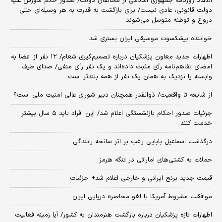
انتقاد روزنامه جمهوری اسلامی از مخالفان دولت/ صدور حکم شورش علیه
دولت قانونی، عادی نیست/ برای بازگشت به قدرت به هر وسیله‌ای حتی
دروغ و توطئه متوسل می‌شوند
خواننده پیشکسوت موسیقی ایران بستری شد
اظهارات جدید معاون پزشکیان درباره تصمیم‌گیری شعام/ ۱۲ نفر از اعضا به
امضای تفاهم‌نامه رأی مثبت داده‌اند و یک نفر رأی منفی/ صدای طیف
وابسته یا نزدیک به همان یک نفر از همه بلندتر است
از شایعه تا واقعیت/ ذوالقدر همچنان دبیر شورای ‌عالی امنیت ملی است؟
جزئیات صدور احکام بازنشستگی اعلام شد/ این افراد باید ۵ سال بیشتر
خدمت کنند
درگذشت اسماعیل بابایی راغب بر اثر سانحه رانندگی
حملات به کشتی‌های اماراتی در تنگه هرمز
قیمت جدید برنج ایرانی و خارجی اعلام شد+ جزئیات
موافقت مشروط آمریکا با لغو محاصره دریایی ایران
اظهارات تازه پزشکیان درباره بازگشت هنرمندان به کشور/ آیا زمینه فعالیت