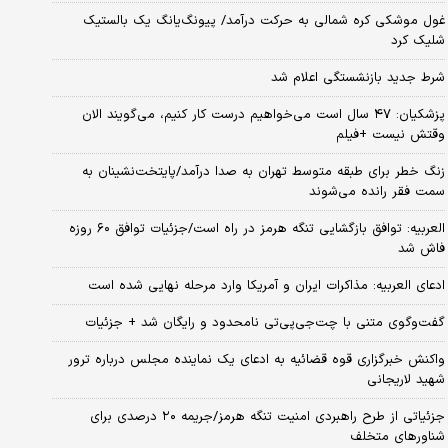
غول موشکی کره شمالی به حرکت درآمد/ پیونگ‌یانگ یک بالستیک
شلیک کرد
شرط جدید بازنشستگی اعلام شد
پزشکیان: ۴۷ سال است می‌خواهیم درست کار کنیم، می‌گویند الان
وقتش نیست +فیلم
زنگ خطر برای طبقه متوسط تهران به صدا درآمد/پایتخت‌نشینان به
سمت فقر رانده می‌شوند
العربیه: توافق بازگشایی تنگه هرمز در راه است/جزئیات توافق ۶۰ روزه
فاش شد
ادعای العربیه: مذاکرات ایران و آمریکا وارد مرحله نهایی شده است
گفت‌وگوی متنی با چت‌جی‌پی‌تی نامحدود و رایگان شد + جزئیات
واکنش خبرگزاری قوه قضائیه به ادعای یک نماینده مجلس درباره ترور
شهید لاریجانی
جزئیاتی از طرح راهبردی امنیت تنگه هرمز/جریمه ۲۰ درصدی برای
شناورهای متخلف