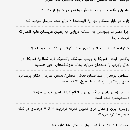
ماجرای اقامت پسر محمدباقر ذوالقدر در خارج از کشور؟
زلزله در بازار مسکن تهران/ قیمت‌ها ۲ برابر شد، خریدار ناپدید شد
چرا مصر در پیوستن به ائتلاف دریایی به رهبری عربستان علیه انصارالله
تردید دارد؟
خانواده شهید لاریجانی ادعای سردار کوثری را تکذیب کرد +جزئیات
واکنش ارتش آمریکا به پرتاب موشک بالستیک کره شمالی/ آمریکا: در
حال رایزنی با متحدان درباره پرتاب موشک‌های اخیر هستیم
اعتراض پرستاران بیمارستان فیاض بخش/ رئیس سازمان نظام پرستاری:
هیچ پرستاری بازداشت یا اخراج نشده است
ترامپ زمان پایان جنگ ایران را اعلام کرد/ تامین برخی مهمات
«محدودتر» شده است
رویترز: ایران و عمان برای تعیین تعرفه ترانزیت ۳ تا ۷ درصدی در تنگه
هرمز مذاکره می‌کنند
لیست بلندبالای توقیف اموال تراستی ها اعلام شد