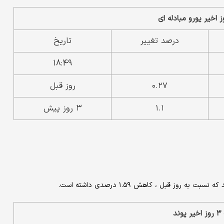
درصد تغییر
تاریخ
18:49
۰.۲۷
روز قبل
۱.۱
۳ روز پیش
د