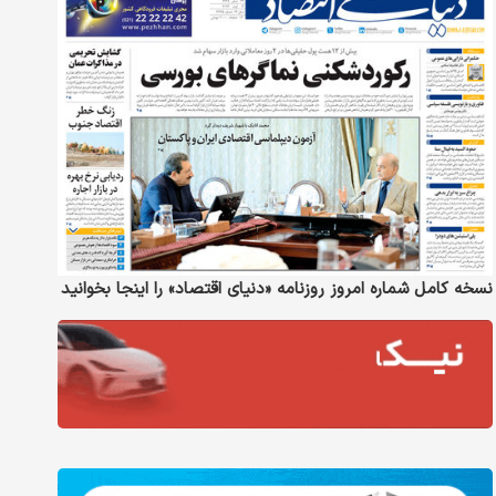
نسخه کامل شماره امروز روزنامه «دنیای‌ اقتصاد» را اینجا بخوانید