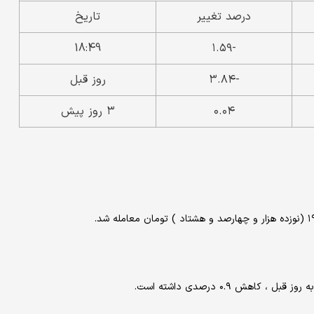
درصد تغییر
تاریخ
18:49
-۱.۵۹
-۳.۸۴
روز قبل
۰.۰۴
۳ روز پیش