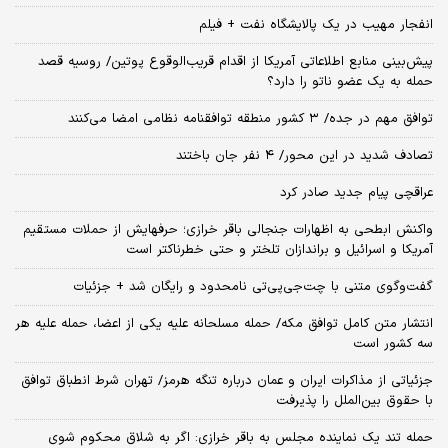
انفجار مهیب در یک پالایشگاه نفت + فیلم
پیش‌بینی منابع اطلاعاتی آمریکا از اقدام قریب‌الوقوع پوتین/ روسیه قصد
حمله به یک عضو ناتو را دارد؟
توافق مهم در جده/ ۳ کشور منطقه توافقنامه نظامی امضا می‌کنند
تصادف شدید در این محور/ ۴ نفر جان باختند
عراقچی پیام جدید صادر کرد
واکنش ابطحی به اظهارات جنجالی باقر خرازی؛ حرفهایش از حملات مستقیم
آمریکا و اسرائیل و براندازان تلختر و حتی خطرناکتر است
گفت‌وگوی متنی با چت‌جی‌پی‌تی نامحدود و رایگان شد + جزئیات
انتشار متن کامل توافق مکه/ حمله مسلحانه علیه یکی از اعضا، حمله علیه هر
سه کشور است
جزئیاتی از مذاکرات ایران و عمان درباره تنگه هرمز/ تهران شرط انطباق توافق
با حقوق بین‌الملل را پذیرفت
حمله تند یک نماینده مجلس به باقر خرازی: اگر به شلاق محکوم شوی