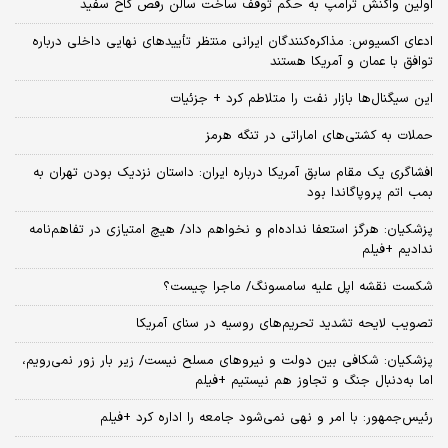
اولین واکنش ترامپ به حکم توقف ساخت سالن رقص کاخ سفید
ادعای اکسیوس: مذاکره‌کنندگان ایرانی منتظر تأییدهای نهایی داخلی درباره
توافق با عمان و آمریکا هستند
این سیگنال‌ها بازار نفت را متلاطم کرد + جزئیات
حملات به کشتی‌های اماراتی در تنگه هرمز
افشاگری یک مقام سابق آمریکا درباره ایران: داستان نزدیک بودن تهران به
بمب اتم پروپاگاندا بود
پزشکیان: هرگز استعفا نداده‌ام و نخواهم داد/ هیچ امتیازی در تفاهم‌نامه
ندادیم +فیلم
شکست نقشه اپل علیه سامسونگ/ ماجرا چیست؟
تصویب لایحه تشدید تحریم‌های روسیه در سنای آمریکا
پزشکیان: شکافی بین دولت و نیروهای مسلح نیست/ زیر بار زور نمی‌رویم،
اما به‌دنبال جنگ و تجاوز هم نیستیم +فیلم
رئیس‌جمهور: با امر و نهی نمی‌شود جامعه را اداره کرد +فیلم