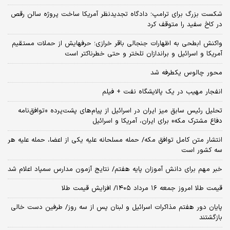
شکست بزرگ برای ترامپ؛ دادگاه تجدیدنظر آمریکا ساخت پروژه سالن رقص
در کاخ سفید را متوقف کرد
واکنش ابطحی به اظهارات جنجالی باقر خرازی؛ حرفهایش از حملات مستقیم
آمریکا و اسرائیل و براندازان تلختر و حتی خطرناکتر است
محور چالوس یکطرفه شد
انفجار مهیب در یک پالایشگاه نفت + فیلم
تحلیل رئیس سابق میز ایران در اسرائیل از پیام‌های پشت‌پرده «توافق‌نامه
دفاع مشترک مکه» برای ایران، آمریکا و اسرائیل
انتشار متن کامل توافق مکه/ حمله مسلحانه علیه یکی از اعضا، حمله علیه هر
سه کشور است
خبر مهم برای دانش آموزان پایه هفتم/ نتایج آزمون مدارس سمپاد اعلام شد
قیمت طلا امروز جمعه ۱۶ مرداد ۱۴۰۵/ افزایش قیمت طلا
پایان دور هفتم مذاکرات اسرائیل و لبنان پس از سه روز/ طرفین دست خالی
بازگشتند