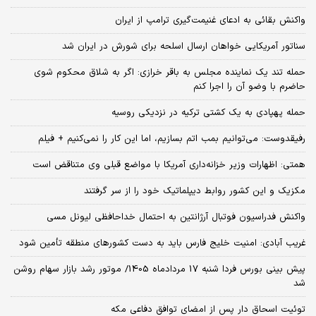
واکنش بقائی به ادعای غنیمت‌گیری ترامپ از ایران
سناتور آمریکایی خواهان ارسال اسلحه برای شورش در ایران شد
حمله تند یک نماینده مجلس به باقر خرازی: اگر به شلاق محکوم شوی
حاضرم با وضو آن را اجرا کنم
حمله پهپادی به یک کشتی ترکیه در نزدیکی روسیه
رفیقدوست: می‌توانیم بمب اتم بسازیم، اما این کار را نمی‌کنیم + فیلم
همتی: اظهارات وزیر خزانه‌داری آمریکا با مواضع قبلی وی متناقض است
مکزیک و این کشور روابط دیپلماتیک خود را از سر گرفتند
واکنش فدراسیون فوتبال آرژانتین به احتمال خداحافظی لیونل مسی
غریب آبادی: امنیت خلیج فارس باید به دست کشورهای منطقه تأمین شود
پیش بینی بورس فردا شنبه 17 مردادماه 1405/ موتور رشد بازار سهام روشن
شد
توئیت اسحاق دار پس از امضای توافق دفاعی مکه