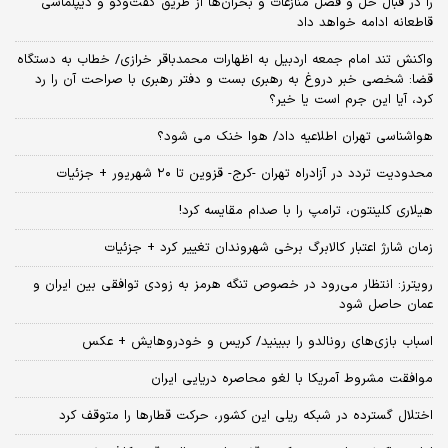
را در قبال حل و فصل منازعات و بحران‌ها از طریق گفت‌وگو و دیپلماسی
قاطعانه ادامه خواهد داد
واکنش تند امام جمعه اردبیل به اظهارات محمدباقر خرازی/ خطاب به دستگاه
قضا: شخصی خبر دروغ به رهبری بست و دفتر رهبری با صراحت آن را رد
کرد، آیا این جرم است یا خیر؟
هواشناسی تهران اطلاعیه داد/ هوا خنک می شود؟
محدودیت تردد در آزادراه تهران -کرج- قزوین تا ۲۰ شهریور + جزئیات
هیلاری کلینتون، ترامپ را با صدام مقایسه کرد!
زمان شارژ اعتبار کالابرگ برخی شهروندان تغییر کرد + جزئیات
رویترز: انتظار می‌رود در خصوص تنگه هرمز به زودی توافقی بین ایران و
عمان حاصل شود
اسباب‌ بازی‌های رونالدو را ببینید/ کریس و خودروهایش + عکس
موافقت مشروط آمریکا با لغو محاصره دریایی ایران
اختلال گسترده در شبکه ریلی این کشور، حرکت قطارها را متوقف کرد