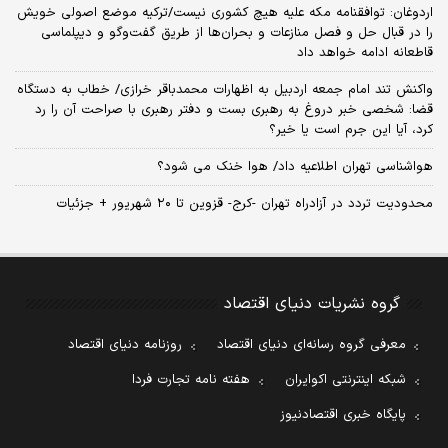
اردوغان: توافقنامه مکه علیه هیچ کشوری نیست/ترکیه موضع اصولی خویش
را در قبال حل و فصل منازعات و بحران‌ها از طریق گفت‌وگو و دیپلماسی
قاطعانه ادامه خواهد داد
واکنش تند امام جمعه اردبیل به اظهارات محمدباقر خرازی/ خطاب به دستگاه
قضا: شخصی خبر دروغ به رهبری بست و دفتر رهبری با صراحت آن را رد
کرد، آیا این جرم است یا خیر؟
هواشناسی تهران اطلاعیه داد/ هوا خنک می شود؟
محدودیت تردد در آزادراه تهران -کرج- قزوین تا ۲۰ شهریور + جزئیات
گروه نشریات دنیای اقتصاد
معرفی گروه رسانه‌ای دنیای اقتصاد
روزنامه دنیای اقتصاد
شبکه اینترنتی اکوایران
هفته نامه تجارت فردا
پایگاه خبری اقتصادنیوز