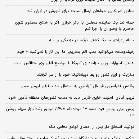
سناتور آمریکایی خواهان ارسال اسلحه برای شورش در ایران شد
حمله تند یک نماینده مجلس به باقر خرازی: اگر به شلاق محکوم شوی
حاضرم با وضو آن را اجرا کنم
حمله پهپادی به یک کشتی ترکیه در نزدیکی روسیه
رفیقدوست: می‌توانیم بمب اتم بسازیم، اما این کار را نمی‌کنیم + فیلم
همتی: اظهارات وزیر خزانه‌داری آمریکا با مواضع قبلی وی متناقض است
مکزیک و این کشور روابط دیپلماتیک خود را از سر گرفتند
واکنش فدراسیون فوتبال آرژانتین به احتمال خداحافظی لیونل مسی
غریب آبادی: امنیت خلیج فارس باید به دست کشورهای منطقه تأمین شود
پیش بینی بورس فردا شنبه ۱۷ مردادماه ۱۴۰۵/ موتور رشد بازار سهام روشن
شد
توئیت اسحاق دار پس از امضای توافق دفاعی مکه
شکست بزرگ برای ترامپ؛ دادگاه تجدیدنظر آمریکا ساخت پروژه سالن رقص