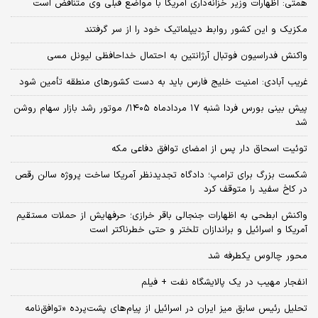
همتی: اظهارات وزیر خزانه‌داری آمریکا با مواضع قبلی وی متناقض است
مکزیک و این کشور روابط دیپلماتیک خود را از سر گرفتند
واکنش فدراسیون فوتبال آرژانتین به احتمال خداحافظی لیونل مسی
غریب آبادی: امنیت خلیج فارس باید به دست کشورهای منطقه تأمین شود
پیش بینی بورس فردا شنبه ۱۷ مردادماه ۱۴۰۵/ موتور رشد بازار سهام روشن
شد
توئیت اسحاق دار پس از امضای توافق دفاعی مکه
شکست بزرگ برای ترامپ؛ دادگاه تجدیدنظر آمریکا ساخت پروژه سالن رقص
در کاخ سفید را متوقف کرد
واکنش ابطحی به اظهارات جنجالی باقر خرازی؛ حرفهایش از حملات مستقیم
آمریکا و اسرائیل و براندازان تلختر و حتی خطرناکتر است
محور چالوس یکطرفه شد
انفجار مهیب در یک پالایشگاه نفت + فیلم
تحلیل رئیس سابق میز ایران در اسرائیل از پیام‌های پشت‌پرده «توافق‌نامه