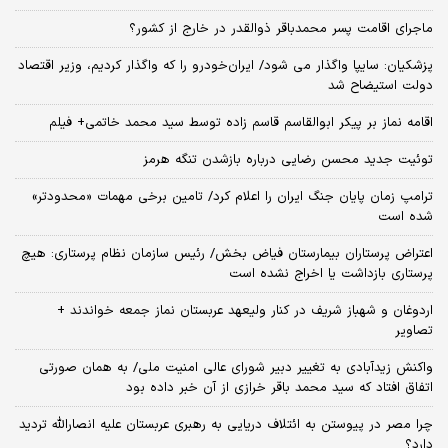
ماجرای اقامت پسر محمدباقر ذوالقدر در خارج از کشور؟
پزشکیان: سایپا واگذار می شود/ ایران‌خودرو را که واگذار کردیم، وزیر اقتصاد
دولت استیضاح شد
اقامه نماز بر پیکر ابوالقاسم قاسم زاده توسط سید محمد خاتمی+ فیلم
توئیت جدید محسن رضایی درباره بازشدن تنگه هرمز
ترامپ زمان پایان جنگ ایران را اعلام کرد/ تامین برخی مهمات «محدودتر»
شده است
اعتراض پرستاران بیمارستان فیاض بخش/ رئیس سازمان نظام پرستاری: هیچ
پرستاری بازداشت یا اخراج نشده است
اردوغان و شهباز شریف در کنار ولیعهد عربستان نماز جمعه خواندند +
تصاویر
واکنش زیدآبادی به تغییر دبیر شورای عالی امنیت ملی/ به همان صورتی
اتفاق افتاد که سید محمد باقر خرازی از آن خبر داده بود
چرا مصر در پیوستن به ائتلاف دریایی به رهبری عربستان علیه انصارالله تردید
دارد؟