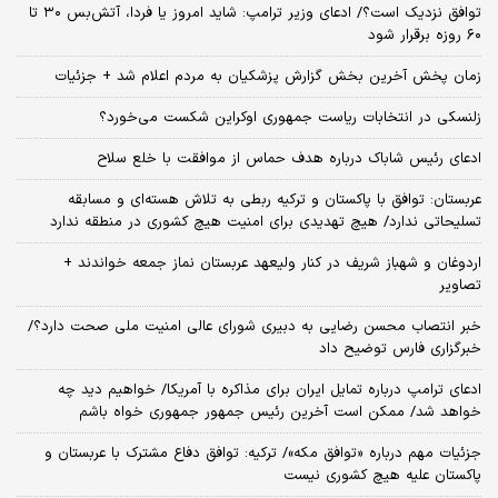
توافق نزدیک است؟/ ادعای وزیر ترامپ: شاید امروز یا فردا، آتش‌بس ۳۰ تا
۶۰ روزه برقرار شود
زمان پخش آخرین بخش گزارش پزشکیان به مردم اعلام شد + جزئیات
زلنسکی در انتخابات ریاست جمهوری اوکراین شکست می‌خورد؟
ادعای رئیس شاباک درباره هدف حماس از موافقت با خلع سلاح
عربستان: توافق با پاکستان و ترکیه ربطی به تلاش هسته‌ای و مسابقه
تسلیحاتی ندارد/ هیچ تهدیدی برای امنیت هیچ کشوری در منطقه ندارد
اردوغان و شهباز شریف در کنار ولیعهد عربستان نماز جمعه خواندند +
تصاویر
خبر انتصاب محسن رضایی به دبیری شورای عالی امنیت ملی صحت دارد؟/
خبرگزاری فارس توضیح داد
ادعای ترامپ درباره تمایل ایران برای مذاکره با آمریکا/ خواهیم دید چه
خواهد شد/ ممکن است آخرین رئیس‌ جمهور جمهوری خواه باشم
جزئیات مهم درباره «توافق مکه»/ ترکیه‌: توافق دفاع مشترک با عربستان و
پاکستان علیه هیچ کشوری نیست