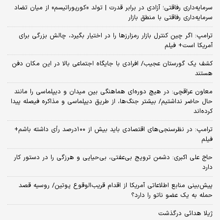
سرمایه‌داری رفاقتی؛ آزادی در برابر قدرت | تولد «کورپوراتیسم» از میان تضاد
سرمایه‌داری رفاقتی با منطق بازار
ترامپ: اگر چین کنترل بازار رمزارزها را در اختیار بگیرد، چالش بزرگی برای
آمریکا است+ فیلم
کشف یک گورستان عجیب/ افرادی با جایگاه اجتماعی بالا در این مکان دفن
هستند
معاون عراقچی: در هیچ دوره‌ای هماهنگی بین میدان و دیپلماسی را مانند
حال حاضر نداشتیم/ بیشتر جنگ‌ها، از طریق دیپلماسی و مذاکره فیصله پیدا
کرده‌اند
ترامپ: در نظرسنجی‌های اقتصادی باید بیش از ۱۰۰درصد رأی داشته باشم+
فیلم
حاج علی اکبری: دشمن ترویج بی‌عفتی، بی‌حیایی و هرزگی را در دستور کار
دارد
پیش‌بینی منابع اطلاعاتی آمریکا از اقدام قریب‌الوقوع پوتین/ روسیه قصد
حمله به یک عضو ناتو را دارد؟
ژیلا هدائی درگذشت