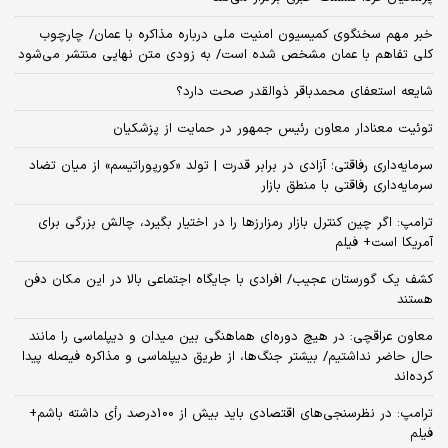
خبر مهم سخنگوی کمیسیون امنیت ملی درباره مذاکره با عمان/ چارچوب
کلی تفاهم با عمان مشخص شده است/ به زودی متن نهایی منتشر می‌شود
شایعه استعفای محمدباقر ذوالقدر صحت دارد؟
توئیت معنادار معاون رئیس جمهور در حمایت از پزشکیان
سرمایه‌داری رفاقتی؛ آزادی در برابر قدرت | تولد «کورپوراتیسم» از میان تضاد
سرمایه‌داری رفاقتی با منطق بازار
ترامپ: اگر چین کنترل بازار رمزارزها را در اختیار بگیرد، چالش بزرگی برای
آمریکا است+ فیلم
کشف یک گورستان عجیب/ افرادی با جایگاه اجتماعی بالا در این مکان دفن
هستند
معاون عراقچی: در هیچ دوره‌ای هماهنگی بین میدان و دیپلماسی را مانند
حال حاضر نداشتیم/ بیشتر جنگ‌ها، از طریق دیپلماسی و مذاکره فیصله پیدا
کرده‌اند
ترامپ: در نظرسنجی‌های اقتصادی باید بیش از 100درصد رأی داشته باشم+
فیلم