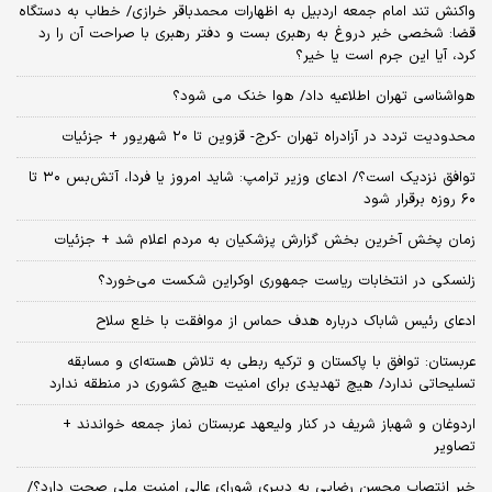
واکنش تند امام جمعه اردبیل به اظهارات محمدباقر خرازی/ خطاب به دستگاه
قضا: شخصی خبر دروغ به رهبری بست و دفتر رهبری با صراحت آن را رد
کرد، آیا این جرم است یا خیر؟
هواشناسی تهران اطلاعیه داد/ هوا خنک می شود؟
محدودیت تردد در آزادراه تهران -کرج- قزوین تا ۲۰ شهریور + جزئیات
توافق نزدیک است؟/ ادعای وزیر ترامپ: شاید امروز یا فردا، آتش‌بس ۳۰ تا
۶۰ روزه برقرار شود
زمان پخش آخرین بخش گزارش پزشکیان به مردم اعلام شد + جزئیات
زلنسکی در انتخابات ریاست جمهوری اوکراین شکست می‌خورد؟
ادعای رئیس شاباک درباره هدف حماس از موافقت با خلع سلاح
عربستان: توافق با پاکستان و ترکیه ربطی به تلاش هسته‌ای و مسابقه
تسلیحاتی ندارد/ هیچ تهدیدی برای امنیت هیچ کشوری در منطقه ندارد
اردوغان و شهباز شریف در کنار ولیعهد عربستان نماز جمعه خواندند +
تصاویر
خبر انتصاب محسن رضایی به دبیری شورای عالی امنیت ملی صحت دارد؟/