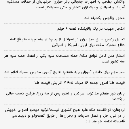
واکنش ابطحی به اظهارات جنجالی باقر خرازی؛ حرفهایش از حملات مستقیم
آمریکا و اسرائیل و براندازان تلختر و حتی خطرناکتر است
محور چالوس یکطرفه شد
انفجار مهیب در یک پالایشگاه نفت + فیلم
تحلیل رئیس سابق میز ایران در اسرائیل از پیام‌های پشت‌پرده «توافق‌نامه
دفاع مشترک مکه» برای ایران، آمریکا و اسرائیل
انتشار متن کامل توافق مکه/ حمله مسلحانه علیه یکی از اعضا، حمله علیه هر
سه کشور است
خبر مهم برای دانش آموزان پایه هفتم/ نتایج آزمون مدارس سمپاد اعلام شد
قیمت طلا امروز جمعه ۱۶ مرداد ۱۴۰۵/ افزایش قیمت طلا
پایان دور هفتم مذاکرات اسرائیل و لبنان پس از سه روز/ طرفین دست خالی
بازگشتند
اردوغان: توافقنامه مکه علیه هیچ کشوری نیست/ترکیه موضع اصولی خویش
را در قبال حل و فصل منازعات و بحران‌ها از طریق گفت‌وگو و دیپلماسی
قاطعانه ادامه خواهد داد