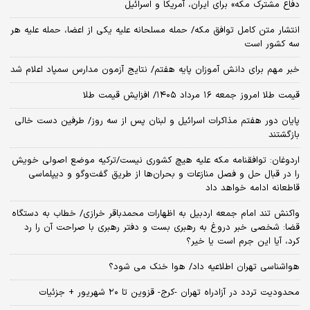
دفاع مشترک مکه» برای ایران، آمریکا و اسرائیل
انتشار متن کامل توافق مکه/ حمله مسلحانه علیه یکی از اعضا، حمله علیه هر
سه کشور است
خبر مهم برای دانش آموزان پایه هفتم/ نتایج آزمون مدارس سمپاد اعلام شد
قیمت طلا امروز جمعه ۱۶ مرداد ۱۴۰۵/ افزایش قیمت طلا
پایان دور هفتم مذاکرات اسرائیل و لبنان پس از سه روز/ طرفین دست خالی
بازگشتند
اردوغان: توافقنامه مکه علیه هیچ کشوری نیست/ترکیه موضع اصولی خویش
را در قبال حل و فصل منازعات و بحران‌ها از طریق گفت‌وگو و دیپلماسی
قاطعانه ادامه خواهد داد
واکنش تند امام جمعه اردبیل به اظهارات محمدباقر خرازی/ خطاب به دستگاه
قضا: شخصی خبر دروغ به رهبری بست و دفتر رهبری با صراحت آن را رد
کرد، آیا این جرم است یا خیر؟
هواشناسی تهران اطلاعیه داد/ هوا خنک می شود؟
محدودیت تردد در آزادراه تهران -کرج- قزوین تا ۲۰ شهریور + جزئیات