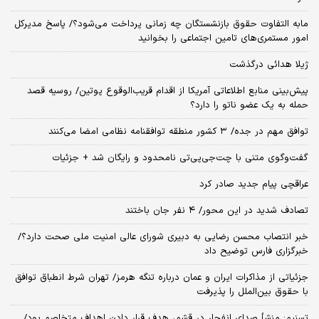
مابه التفاوت حقوق بازنشستگان چه زمانی پرداخت می‌شود؟/ پاسخ مدیرکل
امور مستمری‌های تامین اجتماعی را بخوانید
ژیلا هدائی درگذشت
پیش‌بینی منابع اطلاعاتی آمریکا از اقدام قریب‌الوقوع پوتین/ روسیه قصد
حمله به یک عضو ناتو را دارد؟
توافق مهم در جده/ ۳ کشور منطقه توافقنامه نظامی امضا می‌کنند
گفت‌وگوی متنی با چت‌جی‌پی‌تی نامحدود و رایگان شد + جزئیات
عراقچی پیام جدید صادر کرد
تصادف شدید در این محور/ ۴ نفر جان باختند
خبر انتصاب محسن رضایی به دبیری شورای عالی امنیت ملی صحت دارد؟/
خبرگزاری فارس توضیح داد
جزئیاتی از مذاکرات ایران و عمان درباره تنگه هرمز/ تهران شرط انطباق توافق
با حقوق بین‌الملل را پذیرفت
تسنیم: منشأ صدای انفجار در قشم، هدف قرار دادن اهداف متخاصم بود/