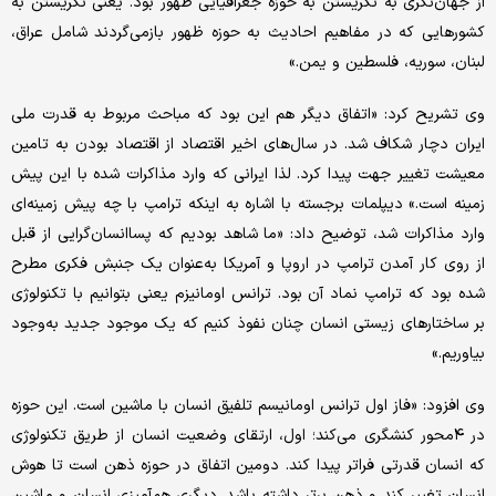
از جهان‌نگری به نگریستن به حوزه جغرافیایی ظهور بود. یعنی نگریستن به
کشورهایی که در مفاهیم احادیث به حوزه ظهور بازمی‌گردند شامل عراق،
لبنان، سوریه، فلسطین و یمن.»
وی تشریح کرد: «اتفاق دیگر هم این بود که مباحث مربوط به قدرت ملی
ایران دچار شکاف شد. در سال‌های اخیر اقتصاد از اقتصاد بودن به تامین
معیشت تغییر جهت پیدا کرد. لذا ایرانی که وارد مذاکرات شده با این پیش
زمینه است.» دیپلمات برجسته با اشاره به اینکه ترامپ با چه پیش زمینه‌ای
وارد مذاکرات شد، توضیح داد: «ما شاهد بودیم که پساانسان‌گرایی از قبل
از روی کار آمدن ترامپ در اروپا و آمریکا به‌عنوان یک جنبش فکری مطرح
شده بود که ترامپ نماد آن بود. ترانس اومانیزم یعنی بتوانیم با تکنولوژی
بر ساختارهای زیستی انسان چنان نفوذ کنیم که یک موجود جدید به‌وجود
بیاوریم.»
وی افزود: «فاز اول ترانس اومانیسم تلفیق انسان با ماشین است. این حوزه
در ۴محور کنشگری می‌کند؛ اول، ارتقای وضعیت انسان از طریق تکنولوژی
که انسان قدرتی فراتر پیدا کند. دومین اتفاق در حوزه ذهن است تا هوش
انسان تغییر کند و ذهن برتر داشته باشد. دیگری هم‌آمیزی انسان و ماشین