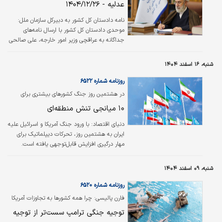
عدلیه - ۱۴۰۴/۱۲/۲۶
این دلیل است که این بار این جنگ باید به شکلی
تمام شود که دیگر دشمنان ما هرگز به فکر تکرار
نامه دادستان کل کشور به دبیرکل سازمان ملل:
این حملات و تجاوز نیفتند.»
موحدی دادستان کل کشور با ارسال نامه‌های
جداگانه به عراقچی وزیر امور خارجه، علی صالحی
دادستان تهران و آنتونیو گوترش دبیر کل سازمان
ملل، خواستار پیگیری و رسیدگی به جنایات آمریکا
شنبه، ۱۶ اسفند ۱۴۰۴
و رژیم صهیونسیتی از جمله حمله به مدرسه
شجره طیبه میناب، حمله به ذخایر نفتی در
روزنامه شماره ۶۵۲۲
تهران، بمباران مناطق مسکونی و بیمارستان‌ها و
در هشتمین روز جنگ کشورهای بیشتری برای
ترور شخصیت‌های برجسته سیاسی و نظامی در
میانجی‌گری فعال شدند
۱۰ میانجی تنش منطقه‌ای
جمهوری اسلامی ایران شد./میزان
دنیای اقتصاد:
با ورود جنگ آمریکا و اسرائیل علیه
ایران به هشتمین روز، تحرکات دیپلماتیک برای
مهار درگیری افزایش قابل‌توجهی یافته است.
عربستان، قطر، عمان، روسیه، چین، اندونزی،
پاکستان، مصر، آفریقای جنوبی و ایتالیا برای
شنبه، ۰۹ اسفند ۱۴۰۴
میانجی‌گری فعال شده‌اند. همزمان سازمان ملل
نسبت به خروج بحران از کنترل، هشدار داده و
روزنامه شماره ۶۵۲۰
ایران نیز بر صلح همراه با حفظ اقتدار تاکید کرده
فارن پالیسی: چرا همه کشورها به تجاوزات آمریکا
است.
عادت کرده‌اند؟
توجیه جنگی ترامپ سست‌تر از توجیه