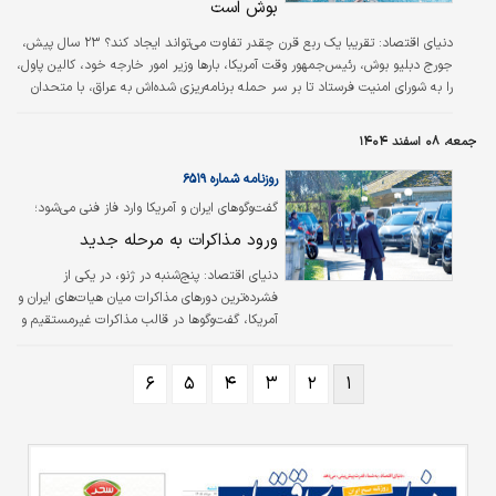
بوش است
دنیای اقتصاد:
تقریبا یک ربع قرن چقدر تفاوت می‌تواند ایجاد کند؟ ۲۳ سال پیش،
جورج دبلیو بوش، رئیس‌جمهور وقت آمریکا، بارها وزیر امور خارجه خود، کالین پاول،
را به شورای امنیت فرستاد تا بر سر حمله برنامه‌ریزی شده‌اش به عراق، با متحدان
کلیدی و همچنین روسیه و چین، وارد نبرد لفظی شود. البته بوش یک «یک‌جانبه‌گرای
سرسخت» بود که علاقه کمی به سازمان ملل، اروپا یا ناتو داشت. (یکی از مقامات
جمعه، ۰۸ اسفند ۱۴۰۴
بوش در آن زمان در مورد اتحاد ترانس آتلانتیک گفت: «افسانه را حفظ کنید و
بخندید.») اما بوش احساس کرد که مجبور است به قوانین بین‌المللی…
روزنامه شماره ۶۵۱۹
گفت‌وگوهای ایران و آمریکا وارد فاز فنی می‌شود؛
ورود مذاکرات به مرحله جدید
دنیای اقتصاد:
پنج‌شنبه در ژنو، در یکی از
فشرده‌ترین دورهای مذاکرات میان هیات‌های ایران و
آمریکا، گفت‌وگوها در قالب مذاکرات غیرمستقیم و
با میانجی‌گری وزیر امور خارجه عمان برگزار شد تا
تصویر واضح‌تری از آنچه روی میز مذاکرات
۶
۵
۴
۳
۲
۱
می‌گذرد، آشکار شود. این دور از مذاکرات به لحاظ
حجم و محتوا یکی از مهم‌ترین گفت‌وگوها در یک
سال اخیر بوده، چرا که برخلاف دوره‌های قبلی، دو
طرف رسما وارد بحث درباره عناصر احتمالی توافق
و نه صرفا بیان مواضع کلی شدند. حضور مستقیم