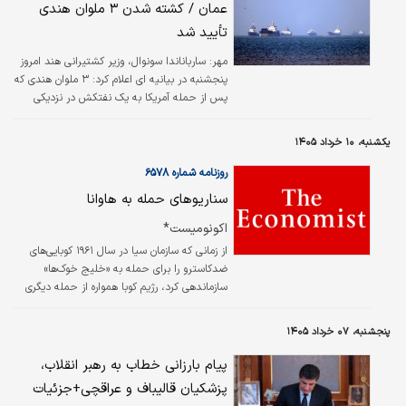
عمان / کشته شدن ۳ ملوان هندی
تأیید شد
مهر:
سارباناندا سونوال، وزیر کشتیرانی هند امروز
پنجشنبه در بیانیه ای اعلام کرد: ۳ ملوان هندی که
پس از حمله آمریکا به یک نفتکش در نزدیکی
سواحل عمان مفقود شده بودند، شده اند.
یکشنبه، ۱۰ خرداد ۱۴۰۵
روزنامه شماره ۶۵۷۸
سناریوهای حمله به هاوانا
اکونومیست*
از زمانی که سازمان سیا در سال ۱۹۶۱ کوبایی‌های
ضدکاسترو را برای حمله به «خلیج خوک‌ها»
سازماندهی کرد، رژیم کوبا همواره از حمله دیگری
توسط «عمو سام» بیم داشته و در عین حال،
شکست مفتضحانه آمریکا در آن عملیات را به
پنجشنبه، ۰۷ خرداد ۱۴۰۵
روایتی از غرور ملی و ایستادگی تبدیل کرده است.
امروز این تهدید دوباره با قدرت سایه افکنده است.
پیام بارزانی خطاب به رهبر انقلاب،
آیا دونالد ترامپ به کوبا حمله خواهد کرد؟ و اگر
پزشکیان قالیباف و عراقچی+جزئیات
چنین کند، چه پیش خواهد آمد؟