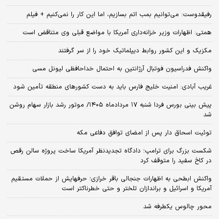
رفیقدوست: می‌توانیم بمب اتم بسازیم، اما این کار را نمی‌کنیم + فیلم
همتی: اظهارات وزیر خزانه‌داری آمریکا با مواضع قبلی وی متناقض است
مکزیک و این کشور روابط دیپلماتیک خود را از سر گرفتند
واکنش فدراسیون فوتبال آرژانتین به احتمال خداحافظی لیونل مسی
غریب آبادی: امنیت خلیج فارس باید به دست کشورهای منطقه تأمین شود
پیش بینی بورس فردا شنبه ۱۷ مردادماه ۱۴۰۵/ موتور رشد بازار سهام روشن
شد
توئیت اسحاق دار پس از امضای توافق دفاعی مکه
شکست بزرگ برای ترامپ؛ دادگاه تجدیدنظر آمریکا ساخت پروژه سالن رقص
در کاخ سفید را متوقف کرد
واکنش ابطحی به اظهارات جنجالی باقر خرازی؛ حرفهایش از حملات مستقیم
آمریکا و اسرائیل و براندازان تلختر و حتی خطرناکتر است
محور چالوس یکطرفه شد