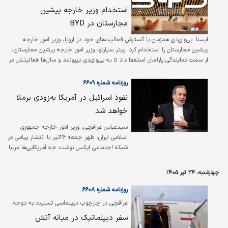
استخدام وزیر خارجه پیشین
مجارستان در BYD
ایسنا: بی‌وای‌دی همزمان با گسترش فعالیت‌های خود در اروپا، وزیر امور خارجه
پیشین مجارستان را استخدام کرد. پیتر سیارتو، وزیر امور خارجه پیشین مجارستان،
از سمت نمایندگی پارلمان استعفا داد تا به بی‌وای‌دی بپیوندد و سال‌ها فعالیتش در
زمینه ترویج سرمایه‌گذاری چین در مجارستان را به نقشی در توسعه کسب‌وکار در این
خودروساز چینی تبدیل کند. سیارتو در پستی در فیس‌بوک اعلام کرد که سمتی
روزنامه شماره ۶۶۰۹
بین‌المللی در بی‌وای‌دی پذیرفته و بر روابط خارجی این خودروساز و توسعه حوزه‌های
نفوذ اسرائیل در آمریکا به‌زودی برملا
جدید کسب‌وکار نظارت خواهد کرد. وی در…
خواهد شد
سیدعباس عراقچی، وزیر امور خارجه جمهوری
اسلامی ایران، ظهر جمعه ۲۶تیر با انتشار پیامی در
شبکه اجتماعی ایکس نوشت: «به آمریکایی‌ها مرتبا
درباره نفوذ خارجی هشدار داده می‌شود. پس در
مورد کارزار گسترده اسرائیل برای فریب دادن دولت
چهارشنبه، ۲۴ تیر ۱۴۰۵
آمریکا و کشاندن آن به یک جنگ انتخابیِ
بی‌فرجامی که حتما پیروزی در آن نخواهد بود، چه
روزنامه شماره ۶۶۰۸
می‌توان گفت؟ بدتر از آن، اسرائیل از پول
عراقچی در چارچوب دیپلماسی تسلیت به دوحه
مالیات‌دهندگان آمریکایی استفاده می‌کند تا هر
سفر کرد؛
سفر دیپلماتیک در میانه آتش
صدای منتقدی را در داخل ایالات متحده خاموش