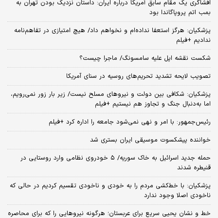
افشاگری یک مقام سابق آمریکا درباره ایران: داستان نزدیک بودن تهران به
بمب اتم پروپاگاندا بود
پزشکیان: هرگز استعفا نداده‌ام و نخواهم داد/ هیچ امتیازی در تفاهم‌نامه
ندادیم +فیلم
شکست نقشه اپل علیه سامسونگ/ ماجرا چیست؟
تصویب لایحه تشدید تحریم‌های روسیه در سنای آمریکا
پزشکیان: شکافی بین دولت و نیروهای مسلح نیست/ زیر بار زور نمی‌رویم،
اما به‌دنبال جنگ و تجاوز هم نیستیم +فیلم
رئیس‌جمهور: با امر و نهی نمی‌شود جامعه را اداره کرد +فیلم
خواننده پیشکسوت موسیقی ایران بستری شد
حمله جدید اسرائیل به خاک سوریه/ ۵ خودروی نظامی وارد روستایی در
قنیطره شدند
پزشکیان: با خط‌کشی مردم را به خودی و ناخودی تقسیم کردیم در حالی که
ناخودی اصلا وجود ندارد
خط و نشان یحیی سریع برای عربستان؛ هرگونه نیروهایی را که برای محاصره