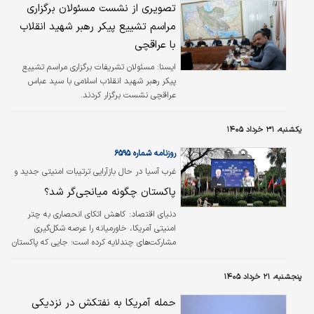
عراقچی، وزیر امور خارجه، گزارش‌هایی از آخرین
تصویری از نشست مسئولان برگزاری
اقدامات اجرایی و برای میزبانی از هیات‌ها و
مراسم تشییع پیکر رهبر شهید انقلاب
شخصیت‌های خارجی و برگزاری باشکوه این مراسم
با عراقچی
ملی و بین‌المللی ارائه کردند. وزیر امور خارجه
کشورمان نیز در این نشست بر آمادگی کامل وزارت
ايسنا:
مسئولان تشریفات برگزاری مراسم تشییع
امور خارجه برای انجام مسوولیت‌های محوله در
پیکر رهبر شهید انقلاب اسلامی با سید عباس
حوزه‌های سیاسی، تشریفاتی و رسانه‌ای تاکید کرد./
عراقچی نشست برگزار کردند.
تابناک
یکشنبه، ۳۱ خرداد ۱۴۰۵
روزنامه شماره ۶۵۹۵
غرب آسیا در حال بازآرایی ترتیبات امنیتی جدید و
مشارکت‌های انعطاف‌پذیر است
پاکستان چگونه میانجی‌گر شد؟
دنیای اقتصاد:
کاهش اتکای انحصاری به چتر
امنیتی آمریکا، خاورمیانه را عرصه شکل‌گیری
مشارکت‌های چندلایه کرده است؛ جایی که پاکستان
با میانجی‌گری بی‌سابقه میان ایران و آمریکا، در کنار
قدرت‌هایی چون ترکیه و عربستان، به دنبال
پنجشنبه، ۲۱ خرداد ۱۴۰۵
بازتعریف توازن قوا در برابر شبکه‌های رقیب
منطقه‌ای است.
حمله آمریکا به نفتکش در نزدیکی