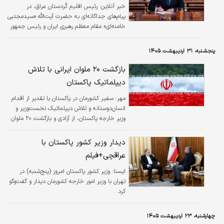
خبر آنلاین:
رئیس اقلیم کُردستان عراق، در
پیام‌های جداگانه‌ای به حضرت آیت‌الله «سیدمجتبی
خامنه‌ای» مقام معظم رهبری ایران و رئیس جمهور
ایران، رئیس مجلس و وزیر امور خارجه عید قربان
را تبریک گفت.
پنجشنبه، ۳۱ اردیبهشت ۱۴۰۵
بازگشت ۲۰ ملوان ایرانی با تلاش
دیپلماتیک پاکستان
مهر:
سفیر کشورمان در پاکستان با تقدیر از اقدام
انسان‌دوستانه و تلاش دیپلماتیک نخست‌وزیر و
وزیر خارجه پاکستان، از آزادی و بازگشت ۲۰ ملوان
ایرانی گیر افتاده در سنگاپور به کشورمان خبر داد.
دیدار وزیر کشور پاکستان با
عراقچی+فیلم
ايسنا:
وزیر کشور پاکستان امروز (پنج‌شنبه) در
تهران با وزیر امور خارجه کشورمان دیدار و گفت‌وگو
کرد.
چهارشنبه، ۲۳ اردیبهشت ۱۴۰۵