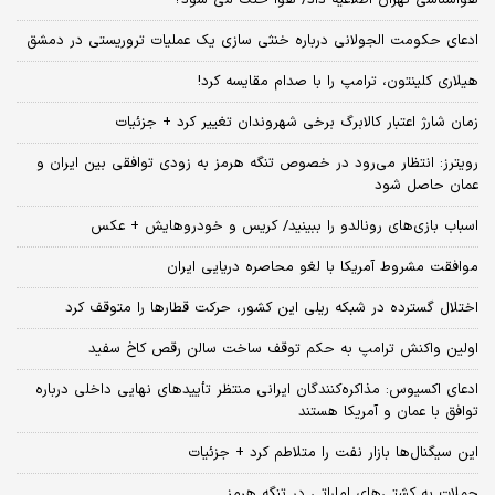
هواشناسی تهران اطلاعیه داد/ هوا خنک می شود؟
ادعای حکومت الجولانی درباره خنثی سازی یک عملیات تروریستی در دمشق
هیلاری کلینتون، ترامپ را با صدام مقایسه کرد!
زمان شارژ اعتبار کالابرگ برخی شهروندان تغییر کرد + جزئیات
رویترز: انتظار می‌رود در خصوص تنگه هرمز به زودی توافقی بین ایران و
عمان حاصل شود
اسباب‌ بازی‌های رونالدو را ببینید/ کریس و خودروهایش + عکس
موافقت مشروط آمریکا با لغو محاصره دریایی ایران
اختلال گسترده در شبکه ریلی این کشور، حرکت قطارها را متوقف کرد
اولین واکنش ترامپ به حکم توقف ساخت سالن رقص کاخ سفید
ادعای اکسیوس: مذاکره‌کنندگان ایرانی منتظر تأییدهای نهایی داخلی درباره
توافق با عمان و آمریکا هستند
این سیگنال‌ها بازار نفت را متلاطم کرد + جزئیات
حملات به کشتی‌های اماراتی در تنگه هرمز