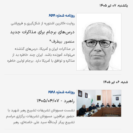
یکشنبه، ۰۷ تیر ۱۴۰۵
روزنامه شماره ۶۵۹۹
روایت «کاترین اشتون» از شکل‌گیری و فروپاشی
توافق ایران و ۱+۵
درس‌های برجام برای مذاکرات جدید
منصور بیطرف*
در مذاکرات ایران و آمریکا، درس‌های گذشته
می‌تواند آموزنده باشد. ایران چند خاطره بد از
مذاکره و توافق با آمریکا دارد. برجام اولین خاطره
بدی است که بر تارک دولت نخست ترامپ
نشسته است. خروج ترامپ از برجام و سپس دو
حمله نظامی به ایران آن هم در میانه مذاکرات این
شنبه، ۰۶ تیر ۱۴۰۵
سوال را به ذهن متبادر می‌کند که رهبران در شرایط
بحرانی چگونه تصمیم می‌گیرند؟ معیار و خطوطی
روزنامه شماره ۶۵۹۸
که آنها پی می‌گیرند چیست؟
راهبرد - ۱۴۰۵/۰۴/۰۷
نشست مسوولان تشریفات تشییع رهبر شهید با
حضور عراقچی: مسوولان تشریفات برگزاری مراسم
تشییع پیکر آیت‌الله سید علی خامنه‌ای، رهبر
شهید انقلاب اسلامی، در نشستی با سیدعباس