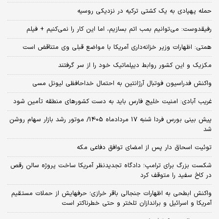
حمله پهپادی به یک کشتی ترکیه در نزدیکی روسیه
رفیقدوست: می‌توانیم بمب اتم بسازیم، اما این کار را نمی‌کنیم + فیلم
همتی: اظهارات وزیر خزانه‌داری آمریکا با مواضع قبلی وی متناقض است
مکزیک و این کشور روابط دیپلماتیک خود را از سر گرفتند
واکنش فدراسیون فوتبال آرژانتین به احتمال خداحافظی لیونل مسی
غریب آبادی: امنیت خلیج فارس باید به دست کشورهای منطقه تأمین شود
پیش بینی بورس فردا شنبه 17 مردادماه 1405/ موتور رشد بازار سهام روشن
شد
توئیت اسحاق دار پس از امضای توافق دفاعی مکه
شکست بزرگ برای ترامپ؛ دادگاه تجدیدنظر آمریکا ساخت پروژه سالن رقص
در کاخ سفید را متوقف کرد
واکنش ابطحی به اظهارات جنجالی باقر خرازی؛ حرفهایش از حملات مستقیم
آمریکا و اسرائیل و براندازان تلختر و حتی خطرناکتر است