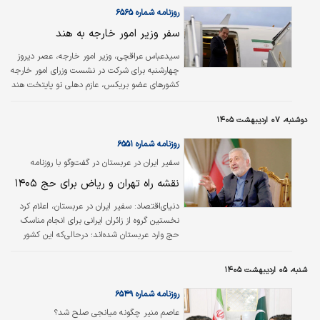
روزنامه شماره ۶۵۶۵
سفر وزیر امور خارجه به هند
سیدعباس عراقچی، وزیر امور خارجه، عصر دیروز
چهارشنبه برای شرکت در نشست وزرای امور خارجه
کشورهای عضو بریکس، عازم دهلی نو پایتخت هند
شد. وزیر امور خارجه در این سفر ضمن شرکت در
نشست وزرای امور خارجه بریکس، دیدارهای
دوشنبه، ۰۷ اردیبهشت ۱۴۰۵
دوجانبه‌ای با مقام‌های شرکت‌کننده در این رویداد
خواهد داشت. این نشست، مقدمه‌ای برای
روزنامه شماره ۶۵۵۱
هجدهمین اجلاس سران بریکس است که قرار
سفیر ایران در عربستان در گفت‌وگو با روزنامه
است شهریور امسال در دهلی نو به ریاست هند
«الشرق‌الاوسط» تشریح کرد
نقشه راه تهران و ریاض برای حج ۱۴۰۵
برگزار شود./ایسنا
دنیای‌اقتصاد: سفیر ایران در عربستان، اعلام کرد
نخستین گروه از زائران ایرانی برای انجام مناسک
حج وارد عربستان شده‌اند؛ درحالی‌که این کشور
مجموعه‌ای کامل از خدمات و تسهیلات را برای
همه زائران از سراسر جهان فراهم کرده است.
شنبه، ۰۵ اردیبهشت ۱۴۰۵
علی‌رضا عنایتی در این گفت‌وگو تاکید کرد که
سیدعباس عراقچی وزیر امور خارجه با همتای
روزنامه شماره ۶۵۴۹
سعودی خود درباره تلاش‌ها برای برقراری آتش‌بس
عاصم منیر چگونه میانجی صلح شد؟