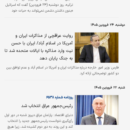
باید با…
ترکیه، روز دوشنبه (۲۴ فروردین) گفت که اسرائیل
«بدون داشتن دشمن نمی‌تواند به حیات خود
ادامه دهد» و کابینه این رژیم اکنون در تلاش است
تا ترکیه را به عنوان دشمن جدید خود معرفی کند.
دوشنبه، ۲۴ فروردین ۱۴۰۵
تنش‌ها میان ترکیه و اسرائیل از زمان آغاز جنگ غزه
در پی عملیات طوفان‌الاقصی روندی پیوسته رو به
روایت عراقچی از مذاکرات ایران و
رشد داشته است.
آمریکا در اسلام آباد/ ایران با حسن
نیت وارد مذاکره با ایالات متحده شد تا
به جنگ پایان دهد
فارس:
وزیر امور خارجه درباره مذاکرات ایران و آمریکا در اسلام آباد و عدم توافق بین
دو کشور توضیحاتی ارائه کرد.
شنبه، ۲۲ فروردین ۱۴۰۵
روزنامه شماره ۶۵۳۸
رئیس‌جمهور عراق انتخاب شد
دنیای اقتصاد: پارلمان عراق دیروز شنبه در دور اول
رأی‌گیری نتوانست رئیس‌جمهور جدید را انتخاب
کند و این روند به دور دوم کشیده شد، زیرا هیچ