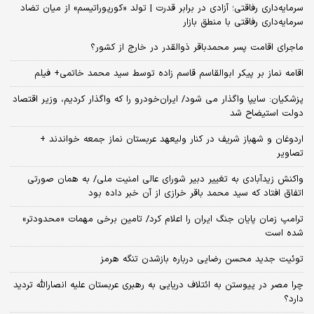
سرمایه‌داری رفاقتی؛ آزادی در برابر قدرت | تولد «کورپوراتیسم» از میان تضاد
سرمایه‌داری رفاقتی با منطق بازار
ماجرای اقامت پسر محمدباقر ذوالقدر در خارج از کشور؟
اقامه نماز بر پیکر ابوالقاسم قاسم زاده توسط سید محمد خاتمی+ فیلم
پزشکیان: سایپا واگذار می شود/ ایران‌خودرو را که واگذار کردیم، وزیر اقتصاد
دولت استیضاح شد
اردوغان و شهباز شریف در کنار ولیعهد عربستان نماز جمعه خواندند +
تصاویر
واکنش زیدآبادی به تغییر دبیر شورای عالی امنیت ملی/ به همان صورتی
اتفاق افتاد که سید محمد باقر خرازی از آن خبر داده بود
ترامپ زمان پایان جنگ ایران را اعلام کرد/ تامین برخی مهمات «محدودتر»
شده است
توئیت جدید محسن رضایی درباره بازشدن تنگه هرمز
چرا مصر در پیوستن به ائتلاف دریایی به رهبری عربستان علیه انصارالله تردید
دارد؟