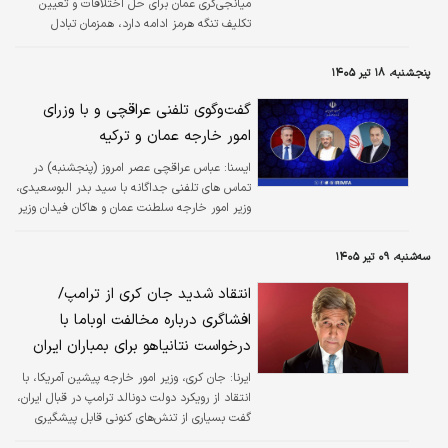
میانجی‌گری عمان برای حل اختلافات و تعیین
تکلیف تنگه هرمز ادامه دارد، همزمان تبادل
حملات میان دو طرف بار دیگر شدت گرفت؛
رخدادی که چشم‌انداز دیپلماسی را با ابهام روبه‌رو
پنجشنبه، ۱۸ تیر ۱۴۰۵
کرده و خطر گسترش تنش‌ها را افزایش داده است.
گفت‌وگوی تلفنی عراقچی و با وزرای
امور خارجه عمان و ترکیه
ايسنا:
عباس عراقچی عصر امروز (پنجشنبه) در
تماس های تلفنی جداگانه با سید بدر البوسعیدی،
وزیر امور خارجه سلطنت عمان و هاکان فیدان وزیر
امور خارجه ترکیه گفتگو کرد.
سه‌شنبه، ۰۹ تیر ۱۴۰۵
انتقاد شدید جان کری از ترامپ/
افشاگری درباره مخالفت اوباما با
درخواست نتانیاهو برای بمباران ایران
ایرنا:
جان کری، وزیر امور خارجه پیشین آمریکا، با
انتقاد از رویکرد دولت دونالد ترامپ در قبال ایران،
گفت بسیاری از تنش‌های کنونی قابل پیشگیری
بود.