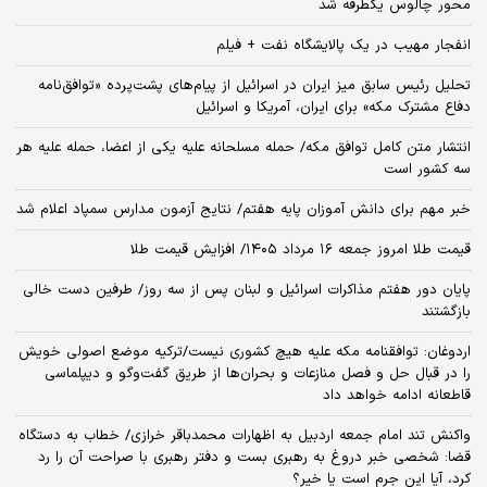
محور چالوس یکطرفه شد
انفجار مهیب در یک پالایشگاه نفت + فیلم
تحلیل رئیس سابق میز ایران در اسرائیل از پیام‌های پشت‌پرده «توافق‌نامه
دفاع مشترک مکه» برای ایران، آمریکا و اسرائیل
انتشار متن کامل توافق مکه/ حمله مسلحانه علیه یکی از اعضا، حمله علیه هر
سه کشور است
خبر مهم برای دانش آموزان پایه هفتم/ نتایج آزمون مدارس سمپاد اعلام شد
قیمت طلا امروز جمعه ۱۶ مرداد ۱۴۰۵/ افزایش قیمت طلا
پایان دور هفتم مذاکرات اسرائیل و لبنان پس از سه روز/ طرفین دست خالی
بازگشتند
اردوغان: توافقنامه مکه علیه هیچ کشوری نیست/ترکیه موضع اصولی خویش
را در قبال حل و فصل منازعات و بحران‌ها از طریق گفت‌وگو و دیپلماسی
قاطعانه ادامه خواهد داد
واکنش تند امام جمعه اردبیل به اظهارات محمدباقر خرازی/ خطاب به دستگاه
قضا: شخصی خبر دروغ به رهبری بست و دفتر رهبری با صراحت آن را رد
کرد، آیا این جرم است یا خیر؟