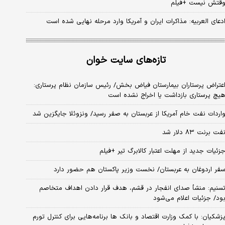
قتش نیست +فیلم
دعای العربیه: مذاکرات ایران و آمریکا وارد مرحله نهایی شده است
تازه‌های سایت خوان
عتراض پرستاران بیمارستان فیاض بخش/ رئیس سازمان نظام پرستاری:
یچ پرستاری بازداشت یا اخراج نشده است
اردات نفت خام آمریکا از عربستان به صفر رسید/ ونزوئلا جایگزین شد
فت برنت ۸۳ دلار شد
زئیات جدید از مهلت اعتبار کالابرگ تیر +فیلم
فر اردوغان به عربستان/ نخست وزیر پاکستان هم حضور دارد
سنیم: منشأ صدای انفجار در قشم، هدف قرار دادن اهداف متخاصم
ود/ جزئیات اعلام می‌شود
زشکیان: با کمک وزارت اقتصاد و بانک ها برنامه‌هایی برای کنترل تورم