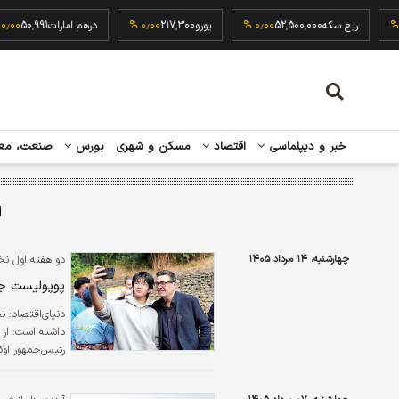
94
۰٫۰۰ %
ربع سکه
52,500,000
۰٫۰۰ %
یورو
217,300
۰٫۰۰ %
درهم امارات
,991
خبر و دیپلماسی
اقتصاد
مسکن و شهری
بورس
صنعت، مع
ل
چهارشنبه، ۱۴ مرداد ۱۴۰۵
دو هفته اول نخ
پوپولیست جدی
دنیای‌اقتصاد: 
داشته است: از ب
رئیس‌جمهور اوکر
فضای آنلاین حضو
جلیقه نارنجی کا