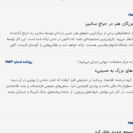
و
گان، دولت حزب کارگر او را مجازات کردند و ضربه‌ای به برخی از پایگاه‌های سنتی این حزب در
بق در مرکز و شمال انگلستان وارد کردند.
م
پ
زرگان هنر در حراج ساتبیز
ا
 شاهکارهای برخی از بزرگ‌ترین نام‌های هنر مدرن درحالی توسط ساتبیز به حراج گذاشته
ظار می‌رود باارزش‌ترین مجموعه‌ای باشد که تاکنون در لندن ارائه شده است. این آثار توسط
ا
الک باشگاه تاتنهام‌ هاتسپر هستند، ارائه خواهد شد و نقاشی‌هایی از گوستاو کلیمت، اگون
پ
دیلیانی، فرانسیس بیکن، آنری ماتیس، خائیم سوتن، لوسین فروید و گوستاو کایبوت را
ا
شامل می‌شود. ساتبیز اعلام کرد انتظار می‌رود این مجموعه بیش از ۱۵۰‌میلیون پوند به فروش برسد. در کنار
 به مرکز معاملات جهانی تبدیل می‌شود؟
روزنامه شماره ۶۵۵۴
ک
های بزرگ به «سیتی»
ت
گروه ترجمه: اقتصاد بریتانیا در شرایطی قرار گرفته که کمتر نشانی از پویایی در آن دیده
ا
 سطوح بالا باقی مانده و روندی افزایشی دارد، بدهی‌های عمومی فزاینده‌اند و رشد اقتصادی
ست. در کنار این عوامل، شوک‌های بیرونی، از جمله پیامدهای جنگ آمریکا و اسرائیل علیه
ی
عفی بر هزینه‌ها و انتظارات وارد کرده است. در چنین فضایی، دولت کر استارمر نیز با وجود
گ
ه در پارلمان، نتوانسته تصویر روشنی از یک برنامه اقتصادی منسجم ارائه دهد. مجموعه
ا
ب
سمه جدید خلق کرد