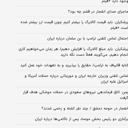
جود دارد +فیلم
اجرای صدای انفجار در قشم چه بود؟
زشکیان: باید قیمت کالابرگ را بیشتر کنیم چون قیمت ارز بیشتر شده
ست +فیلم
حتمال تماس تلفنی ترامپ با بن سلمان درباره ایران
زشکیان: باید مبلغ کالابرگ را افزایش دهیم/ هر زمان می‌خواهیم کاری
نجام دهیم، می‌گویند فعلاً دست نگه دارید
نایه قالیباف به ترامپ/ حقایق را بپذیرید و به تعهدات خود عمل کنید
ماس تلفنی وزیران خارجه ایران و موریتانی درباره حملات آمریکا و
سرائیل علیه ایران
من: اتاق فرماندهی نیروهای سعودی در حملات موشکی هدف قرار
رفت
نفجار در حومه دمشق / چند نفر کشته و زخمی شدند؟
رکناری دو رئیس بخش موساد پس از ناکامی‌ها درباره ایران