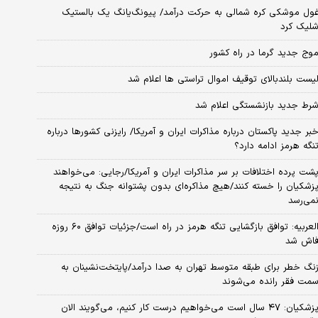
ول موشکی کره شمالی به حرکت درآمد/ پیونگ‌یانگ یک بالستیک
لیک کرد
وج جدید گرما در راه کشور
یست بلندبالای توقیف اموال تراستی ها اعلام شد
رط جدید بازنشستگی اعلام شد
بر جدید پاکستان درباره مذاکرات ایران و آمریکا/ رایزنی کشورها درباره
نگه هرمز ادامه دارد؟
شت پرده اختلافات بر سر مذاکرات ایران و آمریکا/رجایی: می‌خواهند
زشکیان را خسته کنند/هیچ مذاکره‌ای بدون پشتوانه جنگ به نتیجه
می‌رسد
العربیه: توافق بازگشایی تنگه هرمز در راه است/جزئیات توافق ۶۰ روزه
اش شد
نگ خطر برای طبقه متوسط تهران به صدا درآمد/پایتخت‌نشینان به
مت فقر رانده می‌شوند
پزشکیان: ۴۷ سال است می‌خواهیم درست کار کنیم، می‌گویند الان