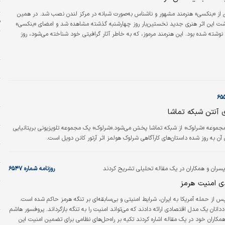
ت
 «بنکسی» هنرمند مشهور و ناشناس به‌صورت شبانه در مرکز لندن نصب شد. در همین
ف
وشت این اثر هنری جدید نخستین‌بار روز چهارشنبه گذشته مشاهده شد و امضای «بنکسی»
وشته شده بود. این هنرمند مرموز، که به خاطر آثار گرافیتی خود شناخته می‌شود، روز
ج
ه رسمی خود در اینستاگرام پیامی منتشر و تایید کرد که این اثر متعلق به اوست. این
ز
 به نشان می‌دهد که یک پرچم بزرگ برافراشته را حمل می‌کند،
ج
و
خ
 آنتن شبکه تماشا
ح
مجموعه «شرلوک» از شبکه تماشا پخش می‌شود.«شرلوک» یک مجموعه تلویزیونی بریتانیایی
زل
ن به روز شده داستان‌های کارآگاهی شرلوک هولمز اثر آرتور کانن دویل است.
ر
سران و همکاران در یک مقاله تحلیلی تشریح کردند
روزنامه شماره ۶۵۴۷
پ
ی امنیت هرمز
ض
س از حمله آمریکا به ایران، شرایط امنیتی و بی‌سابقه‌ای بر تنگه هرمز حاکم شده است.
د
انان یک مدل اقتصادی ارائه دادند که می‌تواند امنیت را به تنگه بازگرداند. پروفسور‌ هاشم
و
همکاران خود در یک مقاله اشاره کردند تکیه بر راه‌حل‌های نظامی برای تضمین امنیت این