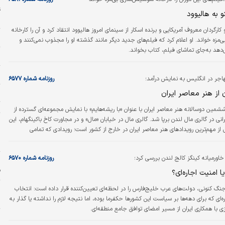
غ
و به‌ هالیوود
ش
و کارگردان معروف آمریکایی و برنده اسکار از سینمای امروز ‌هالیوود انتقاد کرد و آن را کارخانه
م
زه خواند. او اعلام کرد که فیلم‌های جدید دیگر مانند گذشته او را مجذوب نمی‌کنند و
دهد به‌جای تماشای فیلم، کتاب بخواند.
ل
ش
هاجر در انگلیس به نمایش درآمد؛
روزنامه شماره ۶۵۷۷
 از هنر معاصر ایران
خ
ت
شمین دوسالانه هنر معاصر ایران با عنوان «با ریشه‌هایم» با نمایش مجموعه‌ای گسترده از
رانی در گالری مال لندن برپا شد. گالری مال در خیابان «مال» و در مجاورت کاخ باکینگهام، این
پ
ی از مهم‌ترین رویدادهای هنر معاصر ایران در خارج از کشور است؛ رویدادی که تمامی
پ
عه هنری را به جلوه‌گاهی از خلاقیت، هویت و نگاه معاصر هنرمندان ایرانی تبدیل کرده
ن
اورمیانه کینگز کالج لندن بررسی کرد؛
روزنامه شماره ۶۵۷۰
ف
ا امنیت اجاره‌ای؟
ز
نگ کنونی، دولت‌های عرب خلیج‌فارس را در لحظه‌ای تعیین‌کننده قرار داده است: انتخاب
س
‌ای که برای دهه‌ها بر سیاست این کشورها حکفرما بوده، اما نتیجه‌ لازم را نداشته یا گذار به
 با همکاری ایران از مسیر امضای توافق جامع منطقه‌ای.