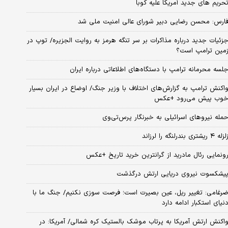
حریم های جدید آمریکا علیه کوبا
ارس: محسن رضایی دبیر شورای عالی امنیت ملی شد
زئیات جدید درباره مذاکرات بر سر تنگه هرمز به روایت الجزیره/ توپ در
مین ترامپ است؟
لسه محرمانه ترامپ با دستگاه‌های اطلاعاتی درباره ایران
اکنش ترامپ به گزارش‌های اختلاف با وزیر جنگ/ اوضاع در ایران بسیار
وب پیش می‌رود +عکس
مله نیروهای اسرائیلی به خبرنگار پرس‌تی‌وی
زله ۴ ریشتری بندرلنگه را لرزاند
ونمایی رئال مادرید از گرانترین خرید تاریخ +عکس
یشکسوت نیروی دریایی ارتش درگذشت
رغامی: تغییر ریل، عین بصیرت است؛ فرصت سوزی نکنیم/ جنگ ما با
نیای استکبار ادامه دارد
اکنش ارتش آمریکا به پرتاب موشک بالستیک کره شمالی/ آمریکا: در