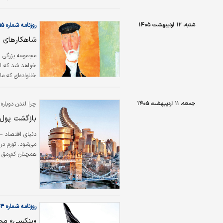
بود که رای‌دهند
مناطق صنعتی سا
شنبه، ۱۲ اردیبهشت ۱۴۰۵
روزنامه شماره ۶۵۵۵
شاهکارهای ب
مجموعه بزرگی از
خواهد شد که انت
خانواده‌ای که م
شیله، آمدئو مو
جمعه، ۱۱ اردیبهشت ۱۴۰۵
چرا لندن دوباره
دیگر آثاری…
بازگشت پول‌
دنیای اقتصاد – 
می‌شود. تورم در
همچنان کم‌رمق ا
ایران، فشار مضا
اکثریت قابل‌توج
این…
روزنامه شماره ۶۵۵۴
«بنکسی» مج