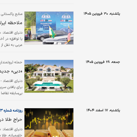
گذرگاه حیاتی، ن
قدرت‌های خارجی 
یکشنبه، ۳۰ فروردین ۱۴۰۵
منابع پاکستانی ا
سنگینی دارد که
ملاحظه ایرا
دنیای اقتصاد:
یا توافق» در آخ
عربی به نقل از 
طرفین در اسلام‌
اسلام آباد دارد
جمعه، ۲۸ فروردین ۱۴۰۵
حمله ثروتمندان 
مذاکره با ایران ب
«دبی» جدید
دنیای اقتصاد - ن
برای یافتن سرپ
بی‌سابقه‌ تقاضا 
لندن، موناکو، س
که طیف وسیعی را
یکشنبه، ۱۷ اسفند ۱۴۰۴
روزنامه شماره ۶۵۲۳
خانواده‌هایی که
حراج طلا در 
دنیای اقتصاد: 