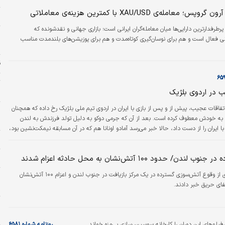
 معامله‌ی XAU/USD با کمترین هزینه‌ی معاملاتی
ز
پرطرفدارترین دارایی‌ها میان معامله‌گران ایرانی است؛ بازاری جهانی و نقدشونده که
م
ی فعال است و هم برای نوسان‌گیری کوتاه‌مدت و هم برای پوزیشن‌های بلندمدت مناسب
خ
ق
ت
ب در اردوی بلژیک
س
تفاقات عجیب، پیش از و پس از بازی با ایران در اردوی تیم ملی بلژیک رخ داده که همچنان
ر
را به خودش معطوف کرده است. بعد از آن که جرمی دوکو به دلیل تولد فرزندش به لندن
ل
با ایران را از دست داد، حالا خبر می‌رسد آمادو اونانا هم که در آن مسابقه نیمکت‌نشین بود،
ز بازی با خودروی شخصی راهی منزل «لیل وین»، رپر آمریکایی شده است.
پ
دن/ حدود ۱۰۰ آتش‌نشان به محل حادثه اعزام شدند
خ
منابع خبری از وقوع آتش‌سوزی گسترده در یک مرکز بازیافت در جنوب لندن و اعزام ۱۰۰ آتش‌نشان
فای حریق خبر دادند.
ه
و
ح
فیلم‌های این دوران را کارخانه سوسیس‌سازی بی‌مزه خواند
روزنامه شماره ۶۵۸۱