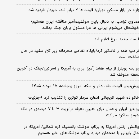
لزله در بازار مسکن تهران/ قیمت‌ها ۲ برابر شد، خریدار ناپدید شد
عاون ترامپ: به دنبال پایان موفقیت‌آمیز مناقشه ایران هستیم/
وشحال می‌شوم ایرانی ها مرا مسئول پایان جنگ بدانند
یمت جدید مرغ اعلام شد
رامپ همه را غافلگیر کرد/پایگاه نظامی محرمانه زیر کاخ سفید در حال
اخت است
وایت رویترز از پیام هشدارآمیز ایران به آمریکا و اسرائیل/جنگ در آخرین
حظه متوقف شد
یش‌بینی قیمت طلا، دلار و سکه امروز پنجشنبه ۱۵ مرداد ۱۴۰۵
انواده شهید لاریجانی ادعای سردار کوثری را تکذیب کرد +جزئیات
رویترز: ایران و عمان برای تعیین تعرفه ترانزیت ۳ تا ۷ درصدی در تنگه
رمز مذاکره می‌کنند
اکنش ارتش آمریکا به پرتاب موشک بالستیک کره شمالی/ آمریکا: در
ال رایزنی با متحدان درباره پرتاب موشک‌های اخیر هستیم