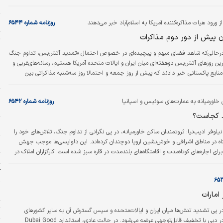
ح
ه‌تنها پرهزینه، بلکه ناپایدار و غیرعملی است. نظام امنیتی خلیج‌فارس همواره تحت تاثیر
بوده و در دهه‌های اخیر آمریکا نقش اصلی را ایفا کرده است. این حضور هزینه‌های
م
ز ورود هیات مذاکره‌کننده آمریکا به اسلام‌آباد خبر می‌دهند
روزنامه شماره ۶۵۴۴
 عمدتا توسط…
ن پیش از دور دوم مذاکرات
ت
ح
درحالی‌که شاهد فضای مبهم و پیچیده‌ای در خصوص احتمال «تمدید آتش‌بس، تداوم جنگ
رین روزهای آتش‌بس دوهفته‌ای میان ایران و ایالات متحده آمریکا هستیم، رسانه‌ها‌ی‌غربی و
منابع پاکستانی خبر دادند که پیش از روز جمعه و احتمالا روز سه‌شنبه مذاکراتی بین
و
آباد برگزار خواهد شد. در این چارچوب خبرها حکایت از قطعی شدن ورود هیات آمریکایی به
. دونالد ترامپ، رئیس‌جمهوری آمریکا خبر داد که نمایندگان این کشور دوشنبه عصر برای
خاورمیانه به عمارت‌های سوئیس و اسپانیا
روزنامه شماره ۶۵۴۲
ه اسلام‌آباد…
ش
 کجاست؟
د
یلوفر ادیب‌نیا:
ثروتمندان ساکن خاورمیانه، در پی نگرانی از تداوم جنگ، تلاش‌های خود را
ناه در مناطق اشرافی و خوش‌نشین اروپا دوچندان کرده‌اند. این دلواپسی‌ها موجب جهش
ج
برای اجاره‌های کوتاه‌مدت و اقامتگاه‌های بلندمدت در قاره سبز شده است. کارگزاران املاک در
ت
وئیس و تفرجگاه‌های اعیانی «ماربیا» در اسپانیا، از اشتیاق فزاینده‌ مشتریانی سخن می‌گویند
 شامل می‌شوند؛ از معامله‌گران میلیونر و چهره‌های اثرگذار مجازی (اینفلوئنسرها) گرفته تا
آ
 در پی مأمنی…
ا
امارات
ت
در پی تشدید تنش‌ها میان ایران و ایالات‌متحده و سپس گسترش آن به سایر کشورهای
خاورمیانه، طلا در دبی با تخفیف قابل‌توجهی عرضه می‌شود. در حالت عادی، استاندارد Dubai Good