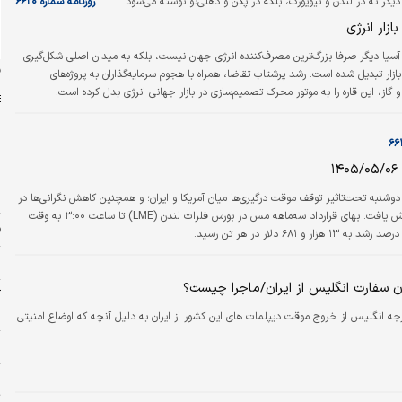
ی دیگر نه در لندن و نیویورک، بلکه در پکن و دهلی‌نو نوشته می‌شود
روزنامه شماره ۶۶۲۰
ت کردن یک فنجان…
ازار انرژی
آسیا دیگر صرفا بزرگ‌ترین مصرف‌کننده انرژی جهان نیست، بلکه به میدان اصلی شکل‌گیری
ن
زار تبدیل شده است. رشد پرشتاب تقاضا، همراه با هجوم سرمایه‌گذاران به پروژه‌های
گاز، این قاره را به موتور محرک تصمیم‌سازی در بازار جهانی انرژی بدل کرده است.
۱
ش
ش
نبه تحت‌تاثیر توقف موقت درگیری‌ها میان آمریکا و ایران؛ و همچنین کاهش نگرانی‌ها در
بازار نفت، افزایش یافت. بهای قرارداد سه‌ماهه مس در بورس فلزات لندن (LME) تا ساعت ۳:۰۰ به وقت
ف
م
ن سفارت انگلیس از ایران/ماجرا چیست؟
آ
ب
جه انگلیس از خروج موقت دیپلمات های این کشور از ایران به دلیل آنچه که اوضاع امنیتی
س
پ
ت