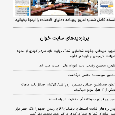
سخه کامل شماره امروز روزنامه «دنیای‌ اقتصاد» را اینجا بخوانید
پربازدیدهای سایت خوان
هید لاریجانی چگونه شناسایی شد؟/ روایت تازه سردار کوثری از نحوه
هادت لاریجانی و فرزندش+فیلم
ارس: محسن رضایی دبیر شورای عالی امنیت ملی شد
شاور سیدمحمد خاتمی درگذشت
لمان صدرنشین حداقل دستمزد اروپا شد/ کارگران حداقل‌بگیر ماهانه
یش از ۲ هزار یورو می‌گیرند
ربازان فراری بخوانند/ آیا معافیت در راه است؟
س‌لرزه‌های شایعه استعفای پزشکیان/آقای رئیس جمهور! زنگ خطر برای
یم رسانه‌ای شما به صدا درآمده، در کار خود تجدید نظر کنید