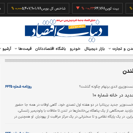
50
۰٫۰۰ %
بیت کوین
64,768
‎−۰٫۲۳ %
شاخص کل بورس
5,407,901.78
۰٫۰۰ %
دن و تجارت
بازار دیجیتال
خودرو
باشگاه اقتصاددانان
قیمت‌ها
آرشیو
ندن
ست‌وزیری اندی برنهام چگونه گذشت؟
روزنامه شماره ۶۶۲۵
د در خانه شماره ۱۰
نخست‌وزیر جدید بریتانیا در دو هفته اول تصدی خود، گاهی اوقات در همه جا حضور
ازدید صبحگاهی از یک پناهگاه بی‌خانمان‌ها در لندن تا ملاقات با ولودیمیر زلنسکی،
این، در یک پایگاه نظامی و تا سخنرانی در یک مرکز مراقبت از یهودیان. او همچنین در
ر داشته و ده‌ها ویدئو از او در تیک‌تاک، ایکس و اینستاگرام منتشر شده است. او حتی
رگران ساختمانی را بر تن کرد تا در مورد بیکاری جوانان صحبت کند و جنجالی شاد بر سر