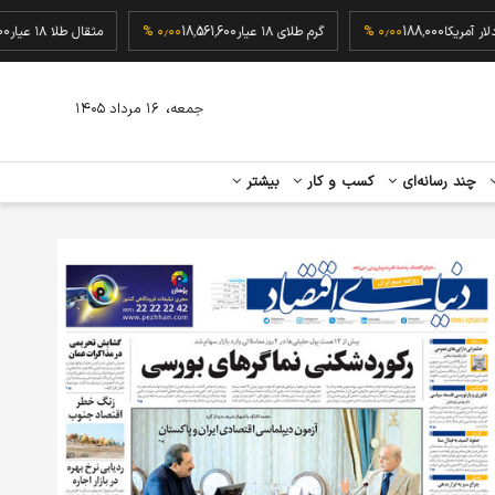
دلار آمریکا
188,000
۰٫۰۰ %
گرم طلای ۱۸ عیار
18,561,600
۰٫۰۰ %
مثقال طلا ۱۸ عیار
،
جمعه
۱۶ مرداد ۱۴۰۵
چند رسانه‌ای
کسب و کار
بیشتر