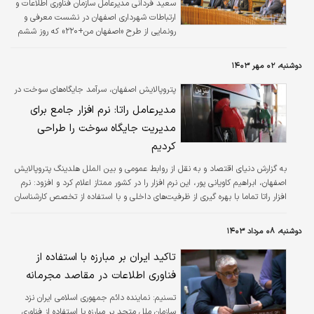
سعید فردانی مدیرعامل سازمان فناوری اطلاعات و
ارتباطات شهرداری اصفهان در نشست معرفی و
رونمایی از طرح «اصفهان من+۲۲۰» که روز ششم
آذرماه با حضور خبرنگاران برگزار شد گفت:
هوشمندسازی رویکردی جدی در روند فعالیت
دوشنبه، ۰۲ مهر ۱۴۰۳
شهرداری اصفهان است که در دو بُعد ملموس اجرا
شده است، نخست اپلیکیشن «اصفهان من» و‌ دوم
پتروپالایش اصفهان، سرآمد جایگاه‌های سوخت در
پلتفرم «شهر هوشمند» است.
منطقه اصفهان
مدیرعامل راتا: نرم افزار جامع برای
مدیریت جایگاه سوخت را طراحی
کردیم
به گزارش دنیای اقتصاد و به نقل از روابط عمومی و بین الملل هلدینگ پتروپالایش
اصفهان، ابراهیم کاویانی پور، این نرم افزار را در کشور ممتاز اعلام کرد و افزود: نرم
افزار راتا تماما با بهره گیری از ظرفیت‌های داخلی و با استفاده از تخصص کارشناسان
فناوری اطلاعات و ارتباطات شرکت راهبر ترابر انرژی طراحی شده و در حال حاضر در
تمامی ۲۰ جایگاه سوخت تحت برند پالایشگاه اصفهان اجرا شده است.
دوشنبه، ۰۸ مرداد ۱۴۰۳
تاکید ایران بر مبارزه با استفاده از
فناوری اطلاعات در مقاصد مجرمانه
تسنیم:
نماینده دائم جمهوری اسلامی ایران نزد
سازمان ملل متحد بر مبارزه با استفاده از فناوری