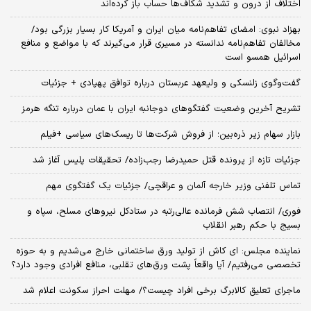
اختلاف از درون و تشدید شکاف‌ها حساب باز کرده‌اند
بهزاد نبوی: امضای تفاهم‌نامه میان ایران و آمریکا کار بسیار بزرگی بود/
مخالفان تفاهم‌نامه ندانسته در مسیری قرار می‌گیرند که با مواضع و منافع
اسرائیل همسو است
گفت‌وگوی زلنسکی و ولیعهد عربستان درباره توافق پهپادی + جزئیات
تشریح آخرین وضعیت گفتگوهای دوجانبه ایران با عمان درباره تنگه هرمز
بازار سهام زیر ذره‌بین؛ از فروش شرکت‌ها تا ریسک‌های سیاسی +فیلم
جزئیات تازه از پرونده قتل حمیدرضا رجب‌زاده/ تحقیقات پلیس آغاز شد
تماس تلفنی وزیر خارجه آلمان و عراقچی/ جزئیات یک گفتگوی مهم
فوری/ انتصاب شش فرمانده عالی‌رتبه در ستادکل نیروهای مسلح، سپاه و
بسیج با حکم رهبر انقلاب
نماینده مجلس: ای‌ کاش از تولید ورق ساختمانی خارج می‌شدیم و به حوزه
تخصصی می‌رفتیم/ آیا واقعاً پشت ورق‌های تقلبی، منافع افرادی وجود دارد؟
ماجرای تعلیق کالابرگ برخی افراد چیست؟/ مهلت احراز سکونت اعلام شد