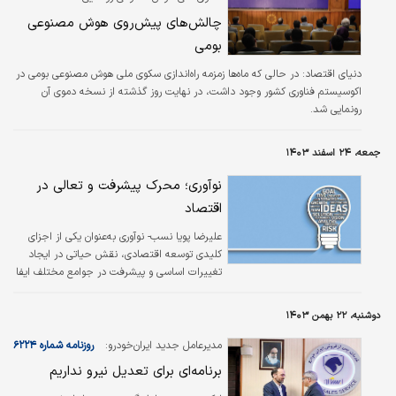
سطحی قابل قبول از اقدامات همکاری‌جویانه
چالش‌های پیش‌روی هوش مصنوعی
مبتنی بر تفاهم متقابل قرار داده است. با وجود
آنکه ظواهر امر از عدم تمایل طرفین به گزینه اول
بومی
حکایت دارد، اما تجربه برجام…
دنیای اقتصاد:
در حالی که ماه‌ها زمزمه راه‌اندازی سکوی ملی هوش مصنوعی بومی در
اکوسیستم فناوری کشور وجود داشت، در نهایت روز گذشته از نسخه دموی آن
رونمایی شد.
جمعه، ۲۴ اسفند ۱۴۰۳
نوآوری؛ محرک پیشرفت و تعالی در
اقتصاد
علیرضا پویا نسب- نوآوری به‌عنوان یکی از اجزای
کلیدی توسعه اقتصادی، نقش حیاتی در ایجاد
تغییرات اساسی و پیشرفت در جوامع مختلف ایفا
می‌کند. در دنیای امروزی که تکنولوژی و علم در
حال تکامل سریع هستند، اقتصادهای موفق
دوشنبه، ۲۲ بهمن ۱۴۰۳
معمولاً کشورهایی هستند که توانسته‌اند نوآوری را
به‌عنوان یک استراتژی محوری در دستور کار خود
مدیرعامل جدید ایران‌خودرو:
روزنامه شماره ۶۲۲۴
قرار دهند. این مقاله به بررسی نقش نوآوری در
برنامه‌ای برای تعدیل نیرو نداریم
توسعه اقتصادی جوامع پرداخته و تاثیر آن را از
ابعاد مختلف اقتصادی تحلیل خواهد کرد.