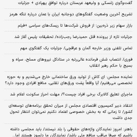
گفت‌وگوی زلنسکی و ولیعهد عربستان درباره توافق پهپادی + جزئیات
تشریح آخرین وضعیت گفتگوهای دوجانبه ایران با عمان درباره تنگه هرمز
بازار سهام زیر ذره‌بین؛ از فروش شرکت‌ها تا ریسک‌های سیاسی +فیلم
جزئیات تازه از پرونده قتل حمیدرضا رجب‌زاده/ تحقیقات پلیس آغاز شد
تماس تلفنی وزیر خارجه آلمان و عراقچی/ جزئیات یک گفتگوی مهم
فوری/ انتصاب شش فرمانده عالی‌رتبه در ستادکل نیروهای مسلح، سپاه و
بسیج با حکم رهبر انقلاب
نماینده مجلس: ای‌ کاش از تولید ورق ساختمانی خارج می‌شدیم و به حوزه
تخصصی می‌رفتیم/ آیا واقعاً پشت ورق‌های تقلبی، منافع افرادی وجود دارد؟
ماجرای تعلیق کالابرگ برخی افراد چیست؟/ مهلت احراز سکونت اعلام شد
انتقاد دبیر کمیسیون اقتصادی مجلس از میزان تحقق برنامه‌های توسعه‌ای
کشور/ تا زمانی که به بخش خصوصی اعتماد نکنیم نمی‌توان انتظار تحول
جدی داشت
باهنر: امروز نمایندگان واژه‌های حقوقی را بلد نیستند/ باید مجلسی داشته
باشیم که صرفا مراقب منافع ملی باشد/ نمایندگان ما دلسوز هستند اما...