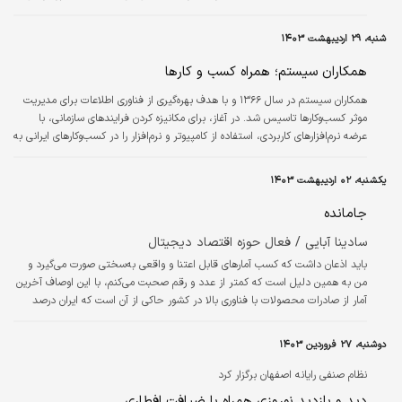
نمایشگاه جدیدترین خدمات و دستاوردهای‌شان را
ارائه کنند.
شنبه، ۲۹ اردیبهشت ۱۴۰۳
همکاران سیستم؛ همراه کسب و کارها
همکاران سیستم در سال ۱۳۶۶ و با هدف بهره‌گیری از فناوری اطلاعات برای مدیریت
موثر کسب‌وکارها تاسیس شد. در آغاز، برای مکانیزه کردن فرایندهای سازمانی، با
عرضه نرم‌افزارهای کاربردی، استفاده از کامپیوتر و نرم‌افزار را در کسب‌وکارهای ایرانی به
جریان انداخت.
یکشنبه، ۰۲ اردیبهشت ۱۴۰۳
جامانده
سادینا آبایی / فعال حوزه اقتصاد دیجیتال
باید اذعان داشت که کسب آمارهای قابل اعتنا و واقعی به‌سختی صورت می‌گیرد و
من به همین دلیل است که کمتر از عدد و رقم صحبت می‌کنم، با این اوصاف آخرین
آمار از صادرات محصولات با فناوری بالا در کشور حاکی از آن است که ایران درصد
بسیار کمی یعنی شاید کمتر از چهار درصد از کل صادرات تولیدات کشور، محصولات
فناوری اطلاعات و ارتباطات و دانش‌بنیان به دیگر کشورها صادر می‌کند.
دوشنبه، ۲۷ فروردین ۱۴۰۳
نظام صنفی رایانه اصفهان برگزار کرد
دید و بازدید نوروزی همراه با ضیافت افطاری