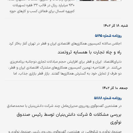
۹۳۰ میلیارد ریال در قالب ۳۲ فقره تسهیلات
کم‌بهره امسال برای فعالان کسب‌ و کارهای حوزه
فناوری اطلاعات و ارتباطات (فاوا) در استان تصویب
شد.
شنبه، ۱۸ آذر ۱۴۰۲
روزنامه شماره ۵۸۹۵
اجلاس سالانه کمیسیون همکاری‌های اقتصادی ایران و قطر در تهران آغاز به‌کار کرد
‌راه و چاه تجارت با همسایه ثروتمند
دنیای‌اقتصاد:
ایران و قطر برای افزایش حجم مبادلات تجاری دوجانبه برنامه‌ریزی
می‌کنند. در افتتاحیه نهمین کمیسیون همکاری‌های مشترک اقتصادی ایران و قطر،
دو طرف از تمایل خود به گسترش همکاری‌ها گفتند. بازار قطر بازاری جذاب، اما
سختگیر است. هرچند برخی کالاهای ایران به این بازار راه یافته‌اند، اما رسیدن به
هدف‌گذاری یک‌میلیارد دلاری صادرات، مستلزم آمادگی است.
جمعه، ۱۰ آذر ۱۴۰۲
روزنامه شماره ۵۸۸۸
در هشتمین گفت‏‏‌وگوی رو‌در‌روی مدیران‌عامل چند شرکت‏‏‌ دانش‏‏‌بنیان با محمد‌صادق
خیاطیان صورت گرفت‌
بررسی مشکلات ۵ شرکت دانش‏‏‌بنیان توسط رئیس صندوق
نوآوری
صندوق نوآوری و شکوفایی:
در هشتمین گفت‌‌‌وگوی رودرروی رئیس صندوق نوآوری و