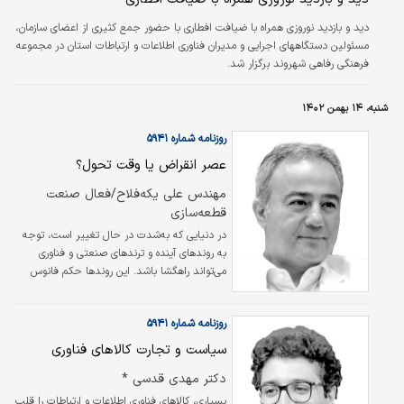
دید و بازدید نوروزی همراه با ضیافت افطاری با حضور جمع کثیری از اعضای سازمان،
مسئولین دستگاههای اجرایی و مدیران فناوری اطلاعات و ارتباطات استان در مجموعه
فرهنگی رفاهی شهروند برگزار شد.
شنبه، ۱۴ بهمن ۱۴۰۲
روزنامه شماره ۵۹۴۱
عصر انقراض یا وقت تحول؟
مهندس علی یکه‏‏‌فلاح/فعال صنعت
قطعه‏‏‌سازی
در دنیایی که به‌‌‌شدت در حال تغییر است، توجه
به روندهای آینده و ترندهای صنعتی و فناوری
می‌‌‌تواند راهگشا باشد. این روندها حکم فانوس
دریایی جهان (Global lighthouse) را برای فعالان
اقتصادی دارد تا حدی که بسیاری از تغییر مسیرها
روزنامه شماره ۵۹۴۱
در سرمایه‌گذاری و تولید با راهنمایی همین روندها
صورت می‌گیرد. در صنعت خودرو که امروز به یکی
سیاست و تجارت کالاهای فناوری
از محمل‌های تحول فناورانه تبدیل شده، توجه به
دکتر مهدی قدسی *
ICT، شیفت به تولید قطعات الکتریکی و تغییر
الگوهای فرماندهی است که موجب شده
بسیاری، کالاهای فناوری اطلاعات و ارتباطات را قلب