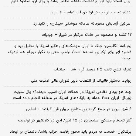
ایران است؛ باید این یادداشت تفاهم معتبر بماند و روی آن، مذاکره کنیم
ادعای عجیب ترامپ درباره دریافت غرامت از ایران
اسرائیل آزمایش محرمانه سامانه موشکی «پیکان» را کلید زد
12 کشته و مصدوم در حادثه مرگبار در شیراز + جزئیات
روزنامه انگلیسی: جنگ با ایران موشک‌های رهگیر آمریکا را تحلیل برد و
ذخیره ای برای اوکراین نمانده است/ ترامپ حتی به تکرار برجام هم نزدیک
نیست
تعرفه تلفن ثابت ۴۵ درصد گران شد + جزئیات
روایت دستیار قالیباف از انتصاب دبیر شورای عالی امنیت ملی
چند هواپیمای نظامی آمریکا در حملات ایران آسیب دیدند؟/ وال‌استریت
ژورنال: ایران ۲۰۰۰ حمله به پایگاه‌های آمریکا در منطقه انجام داده است
۶ شهر ایران در جمع گرمترین مناطق جهان قرار گرفتند + اسامی
آغاز ثبت‌نام مسکن استیجاری در 15 شهر/ این دو کلانشهر در اولویت
پزشکیان: خدمت به مردم باید محور رقابت احزاب باشد/ دشمنان بر ایجاد