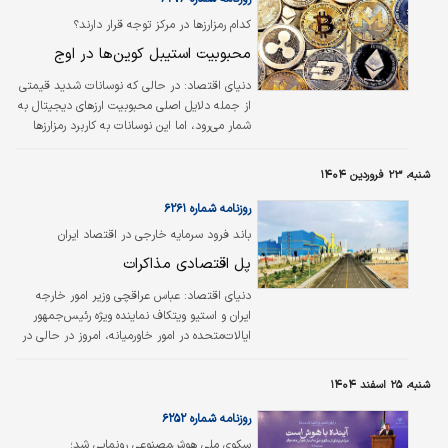
کدام رمزارزها در مرکز توجه قرار دارند؟
محبوبیت استیبل کوین‏‌ها در اوج
دنیای اقتصاد:
در حالی که نوسانات شدید قیمتی
از جمله دلایل اصلی محبوبیت ارز‌‌های دیجیتال به
شمار می‌رود، اما این نوسانات به کاربرد رمزارز‌‌ها
لطمه نیز‌‌ زده و باعث شده است تا بسیاری از افراد
بیت‌کوین و سایر رمزارز‌‌ها را گزینه‌‌ای مناسب برای
شنبه، ۲۳ فروردین ۱۴۰۴
انجام تراکنش‌‌ها و تعاملات مالی ندانند.
روزنامه شماره ۶۲۶۱
باند فرود سرمایه‌ خارجی در اقتصاد ایران
کجاست؟
پل اقتصادی مذاکرات
دنیای اقتصاد:
عباس عراقچی وزیر امور خارجه
ایران و استیو ویتکاف نماینده ویژه رئیس‌جمهور
ایالات‌متحده در امور خاورمیانه، امروز در حالی در
مسقط پایتخت سلطان‌نشین عمان، روبه‌روی
یکدیگر قرار می‌گیرند که به نظر می‌رسد روابط پر
شنبه، ۲۵ اسفند ۱۴۰۴
فراز و نشیب چند دهه‌ای دو کشور اکنون به نقطه
عطف رسیده‌ و طرفین را در دوراهی انتخاب بین دو
روزنامه شماره ۶۲۵۲
گزینه تشدید تنش و درگیری یا شکل‌دهی به
سکوی ملی هوش‌مصنوعی رونمایی شد؛