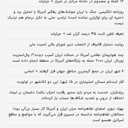
۱۲ کشته و مصدوم در حادثه مرگبار در شیراز + جزئیات
روزنامه انگلیسی: جنگ با ایران موشک‌های رهگیر آمریکا را تحلیل برد و
ذخیره ای برای اوکراین نمانده است/ ترامپ حتی به تکرار برجام هم نزدیک
نیست
تعرفه تلفن ثابت ۴۵ درصد گران شد + جزئیات
روایت دستیار قالیباف از انتصاب دبیر شورای عالی امنیت ملی
چند هواپیمای نظامی آمریکا در حملات ایران آسیب دیدند؟/ وال‌استریت
ژورنال: ایران ۲۰۰۰ حمله به پایگاه‌های آمریکا در منطقه انجام داده است
۶ شهر ایران در جمع گرمترین مناطق جهان قرار گرفتند + اسامی
آغاز ثبت‌نام مسکن استیجاری در ۱۵ شهر/ این دو کلانشهر در اولویت
پزشکیان: خدمت به مردم باید محور رقابت احزاب باشد/ دشمنان بر ایجاد
اختلاف از درون و تشدید شکاف‌ها حساب باز کرده‌اند
بهزاد نبوی: امضای تفاهم‌نامه میان ایران و آمریکا کار بسیار بزرگی بود/
مخالفان تفاهم‌نامه ندانسته در مسیری قرار می‌گیرند که با مواضع و منافع
اسرائیل همسو است