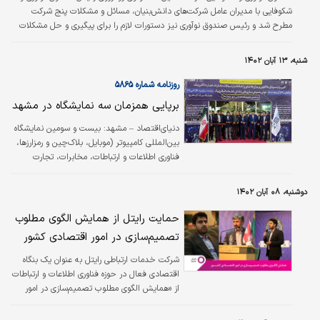
شکوفایی با مدیران عامل شرکت‌های دانش‌‌‌بنیان، مسائل و مشکلات پنج شرکت
مطرح شد و رئیس صندوق نوآوری نیز دستورات لازم را برای پیگیری و حل مشکلات
این شرکت‌ها صادر کرد. به گزارش روابط عمومی صندوق نوآوری و شکوفایی، در ادامه
گفت‌‌‌وگوهایی رو در روی رئیس صندوق نوآوری با مدیران عامل چند شرکت‌‌‌ دانش‌‌‌بنیان
شنبه، ۱۳ آبان ۱۴۰۲
برای حل مسائل و مشکلات این شرکت‌ها، عصر چهارشنبه ۸ آذر ماه، مدیران عامل
پنج شرکت با دکتر خیاطیان دیدار و گفت‌وگو کردند.
روزنامه شماره ۵۸۶۵
برپایی همزمان سه نمایشگاه در مشهد
دنیای‌اقتصاد – مشهد:
بیست و سومین نمایشگاه
بین‌المللی کامپیوتر (موبایل، بلاک‌چین و رمزارزها،
فناوری اطلاعات و ارتباطات، مخابرات، تجارت
الکترونیک، هوش مصنوعی، بازی‌‌‌های رایانه‌‌‌ای،
قطعات الکترونیک)، دهمین نمایشگاه تخصصی
دوشنبه، ۰۸ آبان ۱۴۰۲
شهر هوشمند مشهد و همچنین چهارمین
نمایشگاه تخصصی توسعه کسب و کار و فرانچایز
حمایت رایتل از همایش الگوی مطلوب
در محل نمایشگاه بین‌المللی مشهد برپا شد. به
تصمیم‌سازی در امور اقتصادی کشور
گزارش روابط عمومی نمایشگاه مشهد، سعید
صیفی، مدیرعامل نمایشگاه گفت: فعالیت
شرکت خدمات ارتباطی رایتل به عنوان یک بنگاه
مشارکت‌‌‌کنندگان بیست و سومین نمایشگاه
اقتصادی فعال در حوزه فناوری اطلاعات و ارتباطات
بین‌المللی کامپیوتر در زمینه نرم‌‌‌افزار، سخت‌‌‌افزار
از «همایش الگوی مطلوب تصمیم‌سازی در امور
شامل؛…
اقتصادی کشور» حمایت کرد.