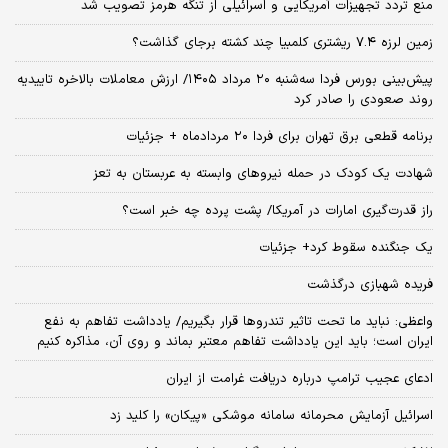
منع تردد تجهیزات آمریکایی و اسرائیلی از تنگه هرمز تصویب شد
زمین لرزه ۷.۴ ریشتری کلمبیا چند کشته برجای گذاشت؟
پیش‌بینی بورس فردا سه‌شنبه ۲۰ مرداد ۱۴۰۵/ ارزش معاملات بالاخره تاییدیه
روند صعودی را صادر کرد
برنامه قطعی برق تهران برای فردا ۲۰ مردادماه + جزئیات
شهادت یک کودک در حمله نیروهای وابسته به عربستان به تعز
راز قدرت‌گیری امارات در آمریکا/ پشت پرده چه خبر است؟
یک جنگنده سقوط کرد+ جزئیات
فریده شهبازی درگذشت
واعظی: نباید ما تحت تاثیر تندروها قرار بگیریم/ یادداشت تفاهم به نفع
ایران است؛ باید این یادداشت تفاهم معتبر بماند و روی آن، مذاکره کنیم
ادعای عجیب ترامپ درباره دریافت غرامت از ایران
اسرائیل آزمایش محرمانه سامانه موشکی «پیکان» را کلید زد