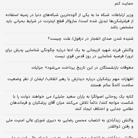
حمایت کنم
وزیر ارتباطات: شبکه ما به یکی از آلوده‌ترین شبکه‌های دنیا در زمینه استفاده
از فیلترشکن‌ها تبدیل شده است/ سازوکار قطع اینترنت در شرایط بحرانی باید
مشخص باشد
شنیده شدن صدای انفجار در دزفول/ علت چیست؟
واکنش فرزند شهید لاریجانی به یک ادعا درباره چگونگی شناسایی پدرش برای
ترور/ فرضیه شناسایی در روز قدس قوی نیست
معوقات بازنشستگان در این تاریخ پرداخت می‌شود+ جزئیات
اظهارات مهم پزشکیان درباره دیدارش با رهبر انقلاب/ ایشان از نظر وضعیت
سلامت کاملاً سالم هستند
کنایه یک روحانی اصولگرا به یاران سعید جلیلی/ می خواهند دولت را با
شکست مواجه کنند/ دائماً تلاش می‌کنند میان آقای پزشکیان و فرماندهان
نظامی جدایی و اختلاف ایجاد کنند
واکنش زیدآبادی به انتصاب محسن رضایی به دبیری شورای عالی امنیت ملی
و رفتن ذوالقدر
واکنش زیدآبادی به انتصاب محسن رضایی به دبیر شورای عالی امنیت ملی