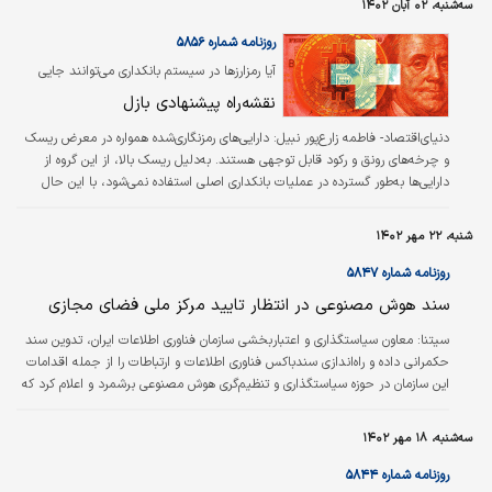
سه‌شنبه، ۰۲ آبان ۱۴۰۲
روزنامه شماره ۵۸۵۶
آیا رمزارزها در سیستم بانکداری می‌توانند جایی
داشته باشند؟
نقشه‌راه پیشنهادی بازل
دنیای‌اقتصاد- فاطمه زارع‌پور نبیل:
دارایی‌های رمزنگاری‌شده همواره در معرض ریسک
و چرخه‌های رونق و رکود قابل توجهی هستند. به‌دلیل ریسک بالا، از این گروه از
دارایی‌ها به‌طور گسترده در عملیات بانکداری اصلی استفاده نمی‌شود، با این حال
گسترش صنعت کریپتو می‌تواند منجر به سرریز ریسک دارایی‌های رمزنگاری‌شده به
بخش بانکی شود. حوزه رمزارز به تدریج در حال ادغام با بخش مالی متعارف است.
شنبه، ۲۲ مهر ۱۴۰۲
کسب‌وکارها و موسسات مالی متعددی از ارزهای رمزنگاری‌شده پشتیبانی می‌کنند. در
این میان، بانک‌ها از امور مالی سنتی دورتر شده‌اند و بعید نیست دیجیتالی‌سازی را
روزنامه شماره ۵۸۴۷
از…
سند هوش مصنوعی در انتظار تایید مرکز ملی فضای مجازی
سیتنا: معاون سیاستگذاری و اعتباربخشی سازمان فناوری اطلاعات ایران، تدوین سند
حکمرانی داده و راه‌اندازی سندباکس فناوری اطلاعات و ارتباطات را از جمله اقدامات
این سازمان در حوزه سیاستگذاری و تنظیم‌گری هوش مصنوعی برشمرد و اعلام کرد که
سند یاد شده در حال حاضر به مرکز ملی فضای مجازی ارائه شده و در انتظار
تصویب به سر می‌برد.
سه‌شنبه، ۱۸ مهر ۱۴۰۲
روزنامه شماره ۵۸۴۴