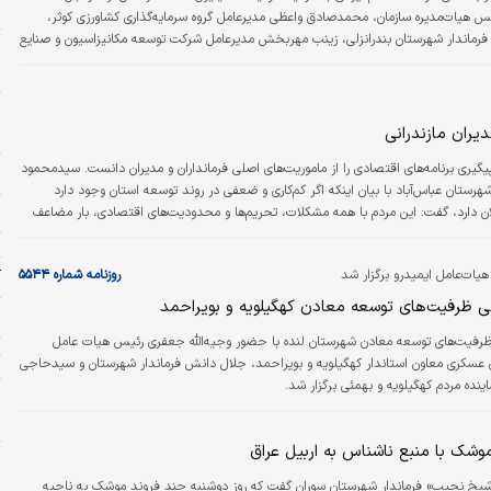
ح
یس هیات‌مدیره سازمان، محمدصادق واعظی مدیرعامل گروه سرمایه‌گذاری کشاورزی کوثر،
رماندار شهرستان بندرانزلی، زینب مهربخش مدیرعامل شرکت توسعه مکانیزاسیون و صنایع
ارخانه جوجه کشی فتح خرمدشت در روستای اشبلا شهرستان بندرانزلی برگزار شد.
و
یران مازندرانی
ش
پیگیری برنامه‌‌‌های اقتصادی را از ماموریت‌‌‌های اصلی فرمانداران و مدیران دانست. سیدمحمود
د
شهرستان عباس‌‌‌آباد با بیان اینکه اگر کم‌کاری و ضعفی در روند توسعه استان وجود دارد
ن دارد، گفت: این مردم با همه مشکلات، تحریم‌ها و محدودیت‌های اقتصادی، بار مضاعف
ج
سوولان در این برهه از زمان خدمات صادقانه به مردم است.
ت
ات‌‌‌عامل ایمیدرو برگزار شد
روزنامه شماره ۵۵۴۴
آ
ظرفیت‌‌‌های توسعه معادن کهگیلویه و بویراحمد
ا
یت‌‌‌های توسعه معادن شهرستان لنده با حضور وجیه‌‌‌الله جعفری رئیس هیات عامل
ت
 عسکری معاون استاندار کهگیلویه و بویراحمد، جلال دانش فرماندار شهرستان و سیدحاجی
ده مردم کهگیلویه و بهمئی برگزار شد.
م
و
شک با منبع ناشناس به اربیل عراق
ج
چ
شیخ نجیب» فرماندار شهرستان سوران گفت که روز دوشنبه چند فروند موشک به ناحیه