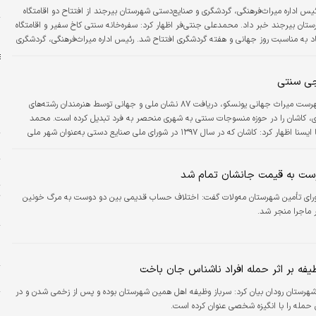
و
یس اداره میراث‌‌‌فرهنگی، گردشگری و صنایع‌‌‌دستی شهرستان بیرجند از افتتاح دو اقامتگاه
ستان بیرجند خبر داد. محمدعلی جنتی‌‌‌فر اظهار کرد: سفره‌خانه سنتی کاخ سفیر و اقامتگاه
ا
‌آباد به مناسبت روز جهانی و هفته گردشگری افتتاح شد. رئیس اداره میراث‌‌‌فرهنگی، گردشگری
شهرستان بیرجند افزود: افتتاح سفره‌‌‌خانه سنتی کاخ سفیر با حضور معاون هماهنگی امور
ری، فرماندار شهرستان بیرجند و مدیرکل میراث‌‌‌فرهنگی، گردشگری و صنایع‌‌‌دستی استان
جی سنتی
ثبت کاشان به‌عنوان‌ شهر جهانی نساجی سنتی در فهرست میراث جهانی یونسکو، دریافت ۸۷ نشان ملی و جهانی توسط هنرمندان رشته‌های
گری، کاشان را در حوزه منسوجات سنتی به شهری منحصر به فرد تبدیل کرده است. محمد
ن
شریف زارعی، فرماندار شهرستان کاشان در گفت‌وگو با ایسنا اظهار کرد: کاشان که در سال ۱۳۹۷ در شورای ملی صنایع دستی به‌عنوان شهر ملی
ج
نی نساجی به‌عنوان شهر جهانی نساجی سنتی به ثبت رسید.
س
ت
ای تأمین شهرستان مه‌ولات گفت: اختلاف حساب قدیمی بین دو دوست به مرگ خونین
ب
پ
و
یفه بر اثر حمله افراد ناشناس جان باخت
م
 شهرستان رودان بیان کرد: سرباز وظیفه اهل همین شهرستان بوده و پس از زخمی شدن و در
پ
ن حمله را با انگیزه شخصی عنوان کرده است.