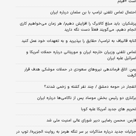
ست +فیلم
حتمال تماس تلفنی ترامپ با بن سلمان درباره ایران
زشکیان: باید مبلغ کالابرگ را افزایش دهیم/ هر زمان می‌خواهیم کاری
نجام دهیم، می‌گویند فعلاً دست نگه دارید
نایه قالیباف به ترامپ/ حقایق را بپذیرید و به تعهدات خود عمل کنید
ماس تلفنی وزیران خارجه ایران و موریتانی درباره حملات آمریکا و
سرائیل علیه ایران
من: اتاق فرماندهی نیروهای سعودی در حملات موشکی هدف قرار
رفت
نفجار در حومه دمشق / چند نفر کشته و زخمی شدند؟
رکناری دو رئیس بخش موساد پس از ناکامی‌ها درباره ایران
حریم های جدید آمریکا علیه کوبا
ارس: محسن رضایی دبیر شورای عالی امنیت ملی شد
زئیات جدید درباره مذاکرات بر سر تنگه هرمز به روایت الجزیره/ توپ در