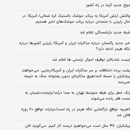
وج جدید گرما در راه کشور
اکنش ارتش آمریکا به پرتاب موشک بالستیک کره شمالی/ آمریکا: در
ال رایزنی با متحدان درباره پرتاب موشک‌های اخیر هستیم
رط جدید بازنشستگی اعلام شد
بر جدید پاکستان درباره مذاکرات ایران و آمریکا/ رایزنی کشورها درباره
نگه هرمز ادامه دارد؟
یست بلندبالای توقیف اموال تراستی ها اعلام شد
شت پرده اختلافات بر سر مذاکرات ایران و آمریکا/رجایی: می‌خواهند
زشکیان را خسته کنند/هیچ مذاکره‌ای بدون پشتوانه جنگ به نتیجه
می‌رسد
نگ خطر برای طبقه متوسط تهران به صدا درآمد/پایتخت‌نشینان به
مت فقر رانده می‌شوند
العربیه: توافق بازگشایی تنگه هرمز در راه است/جزئیات توافق ۶۰ روزه
اش شد
پزشکیان: ۴۷ سال است می‌خواهیم درست کار کنیم، می‌گویند الان