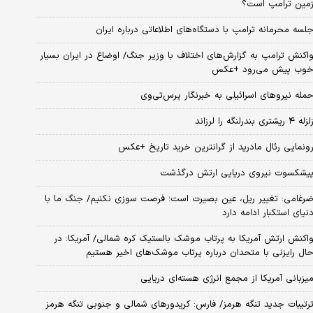
مین ترامپ است؟
لسه محرمانه ترامپ با دستگاه‌های اطلاعاتی درباره ایران
اکنش ترامپ به گزارش‌های اختلاف با وزیر جنگ/ اوضاع در ایران بسیار
وب پیش می‌رود +عکس
مله نیروهای اسرائیلی به خبرنگار پرس‌تی‌وی
زله ۴ ریشتری بندرلنگه را لرزاند
ونمایی رئال مادرید از گرانترین خرید تاریخ +عکس
یشکسوت نیروی دریایی ارتش درگذشت
رغامی: تغییر ریل، عین بصیرت است؛ فرصت سوزی نکنیم/ جنگ ما با
نیای استکبار ادامه دارد
اکنش ارتش آمریکا به پرتاب موشک بالستیک کره شمالی/ آمریکا: در
ال رایزنی با متحدان درباره پرتاب موشک‌های اخیر هستیم
یزبانی آمریکا از مجمع انرژی هسته‌ای دریایی
رتیبات جدید تنگه هرمز/ فارس: کریدورهای شمالی و جنوبی تنگه هرمز