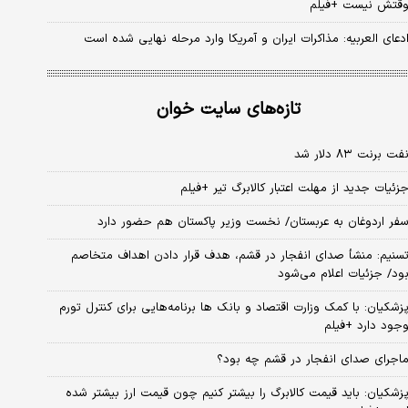
قتش نیست +فیلم
دعای العربیه: مذاکرات ایران و آمریکا وارد مرحله نهایی شده است
تازه‌های سایت خوان
فت برنت ۸۳ دلار شد
زئیات جدید از مهلت اعتبار کالابرگ تیر +فیلم
فر اردوغان به عربستان/ نخست وزیر پاکستان هم حضور دارد
سنیم: منشأ صدای انفجار در قشم، هدف قرار دادن اهداف متخاصم
ود/ جزئیات اعلام می‌شود
زشکیان: با کمک وزارت اقتصاد و بانک ها برنامه‌هایی برای کنترل تورم
جود دارد +فیلم
اجرای صدای انفجار در قشم چه بود؟
زشکیان: باید قیمت کالابرگ را بیشتر کنیم چون قیمت ارز بیشتر شده