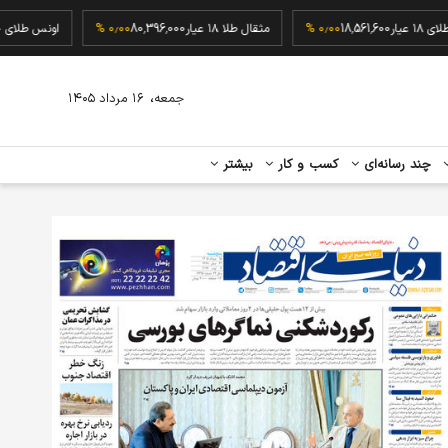
گرم طلای ۱۸ عیار
18,561,600
۰٫۰۰ %
مثقال طلا ۱۸ عیار
80,396,000
۰٫۰۰ %
اونس
،
جمعه
۱۶ مرداد ۱۴۰۵
چند رسانه‌ای
کسب و کار
بیشتر