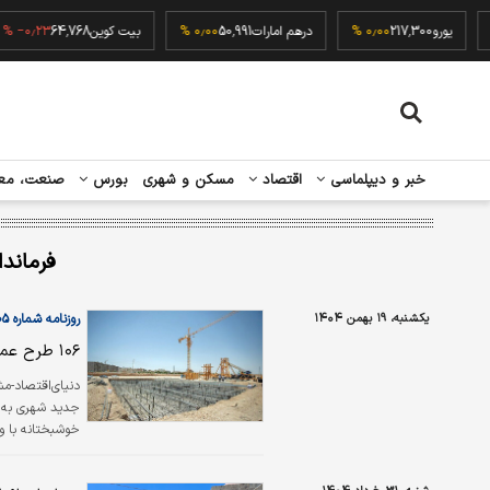
۰٫۰۰ %
یورو
217,300
۰٫۰۰ %
درهم امارات
50,991
۰٫۰۰ %
بیت کوین
64,768
۳ %
خبر و دیپلماسی
اقتصاد
مسکن و شهری
بورس
صنعت، مع
فرماند
یکشنبه، ۱۹ بهمن ۱۴۰۴
روزنامه شماره ۶۵۰۵
۱۰۶ طرح عمرانی مشهد آماده بهره‌برداری است
خوشبختانه با و