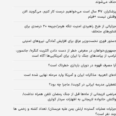
ذف می‌شوند
پزشکیان: ۴۷ سال است می‌خواهیم درست کار کنیم، می‌گویند الان
قتش نیست +فیلم
جزئیاتی از طرح راهبردی امنیت تنگه هرمز/جریمه ۲۰ درصدی برای
ناورهای متخلف
ستور فوری نخست‌وزیر عراق برای افزایش آمادگی نیروهای امنیتی
مهوری‌خواهان در معرض خطر از دست دادن اکثریت کنگره/ جانسون:
رامپ از پیامدهای جنگ با ایران برای آمریکایی‌ها آگاه است
یا مصرف قهوه در دوران بارداری خطرناک است؟
دعای العربیه: مذاکرات ایران و آمریکا وارد مرحله نهایی شده است
عطیلی مدرسه ایرانی در کویت/ ماجرا چه بود؟
رتضی لاریجانی از ماه‌ها قبل از جنگ رمضان تلفن همراه نداشت/
اکنش خانواده لاریجانی به اظهارات سردار کوثری
زئیات عملیات گسترده ارتش یمن علیه عربستان/ تعداد کشته و زخمی ها
ند نفر است؟