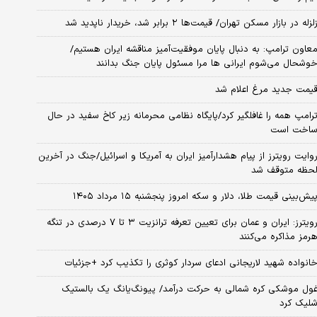
لزله در بازار مسکن تهران/ قیمت‌ها ۲ برابر شد، خریدار ناپدید شد
عاون ترامپ: به دنبال پایان موفقیت‌آمیز مناقشه ایران هستیم/
وشحال می‌شوم ایرانی ها مرا مسئول پایان جنگ بدانند
یمت جدید مرغ اعلام شد
رامپ همه را غافلگیر کرد/پایگاه نظامی محرمانه زیر کاخ سفید در حال
اخت است
وایت رویترز از پیام هشدارآمیز ایران به آمریکا و اسرائیل/جنگ در آخرین
حظه متوقف شد
یش‌بینی قیمت طلا، دلار و سکه امروز پنجشنبه ۱۵ مرداد ۱۴۰۵
رویترز: ایران و عمان برای تعیین تعرفه ترانزیت ۳ تا ۷ درصدی در تنگه
رمز مذاکره می‌کنند
انواده شهید لاریجانی ادعای سردار کوثری را تکذیب کرد +جزئیات
ول موشکی کره شمالی به حرکت درآمد/ پیونگ‌یانگ یک بالستیک
لیک کرد