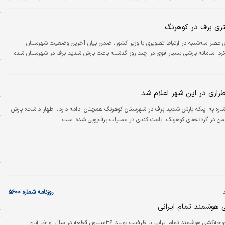
ز
نقش موثر در حوزه مسوولیت‌‌‌های اجتماعی انجام شد.
ج
و
ی عصر سه‌شنبه در ارتباط تصویری با وزیر کشور، ضمن بیان آخرین وضعیت شهرستان
خ
کرد: سامانه بارشی بسیار قوی در چند روز گذشته باعث بارش شدید برف در شهرستان شده
ح
زل
ری در این شهر اعلام شد
ر
اشاره به اینکه بارش شدید برف در شهرستان کوهرنگ همچنان ادامه دارد، اظهار داشت: بارش
ن در گردنه‌های کوهرنگ، باعث کندی در عملیات برف‌روبی شده است.
پ
ض
د
و
ح
روزنامه شماره ۵۶۰۰
م
ی هوشمند تمام ایرانی
ت
آیین بهره‌برداری از نخستین کارخانه جوجه‌‌‌کشی هوشمند تمام ایرانی با ظرفیت تولید ۳۶‌میلیون قطعه در سال اواخر آبان