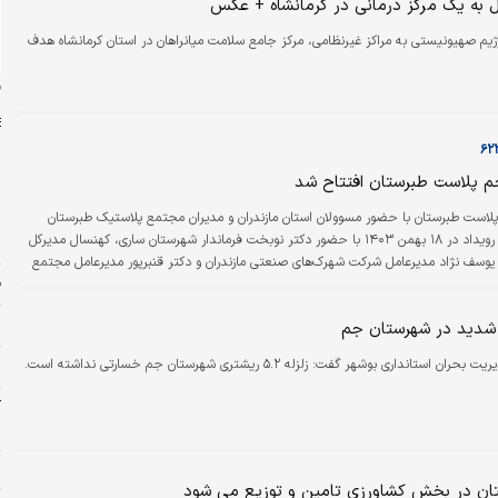
ل به یک مرکز درمانی در کرمانشاه + عکس
ژیم صهیونیستی به مراکز غیرنظامی، مرکز جامع سلامت میانراهان در استان کرمانشاه هدف
ن
اجم پلاست طبرستان افتتاح شد
 پلاست طبرستان با حضور مسوولان استان مازندران و مدیران مجتمع پلاستیک طبرستان
ش
افتتاح شد. این رویداد در ۱۸ بهمن ۱۴۰۳ با حضور دکتر نوبخت فرماندار شهرستان ساری، کهنسال مدیرکل
ش
یوسف نژاد مدیرعامل شرکت شهرک‏‌های صنعتی مازندران و دکتر قنبرپور مدیرعامل مجتمع
ف
 برگزار شد. کارخانه افراجم پلاست طبرستان تولیدکننده مستربچ‏‌ و کامپاندهای پلیمری با
وی متخصص و فناوری مدرن، توانایی تولید مستربچ‏‌های رنگی، سفید و افزودنی، همچنین
م
ه شدید در شهرستان جم
مری به صورت…
ن استانداری بوشهر گفت: زلزله ۵.۲ ریشتری شهرستان جم خسارتی نداشته است.
س
آ
ب
پ
ت