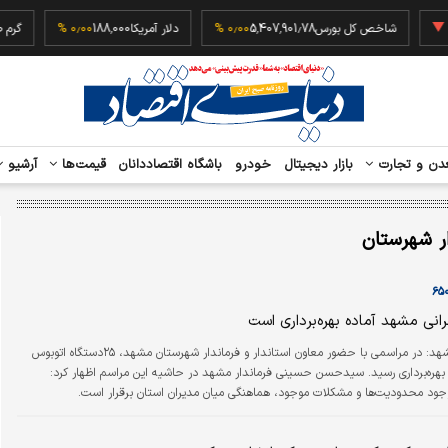
‎−۰٫۲
شاخص کل بورس
5,407,901.78
۰٫۰۰ %
دلار آمریکا
188,000
۰٫۰۰ %
دن و تجارت
بازار دیجیتال
خودرو
باشگاه اقتصاددانان
قیمت‌ها
آرشیو
ار شهرستان
دنیای‌اقتصاد-مشهد: در مراسمی با حضور معاون استاندار و فرماندار شهرستان مشهد، ۲۵دستگاه اتوبوس
جدید شهری به بهره‌برداری رسید. سیدحسن حسینی فرماندار مشهد در حاشیه این مراسم اظهار کرد:
جود محدودیت‌ها و مشکلات موجود، هماهنگی میان مدیران استان برقرار است.