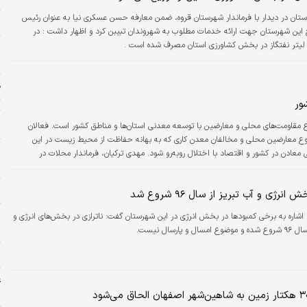
ان در دیدار با فرماندار شهرستان قروه، ضمن معارفه حسن عسکری نیا به عنوان رئیس
ز
ح این شهرستان جهت ارائه خدمات مطلوب به شهروندان تبیبن کرد و اظهار داشت : در
م
خ
ق
ور
ت
س
مقاومت‌های محلی و معارضین با توسعه معدنی استان‌ها و مناطق کشور است. فعالان
وع معارضین محلی و مخالفان معدن کاری که به بهانه حفاظت از محیط زیست در این
ر
مسیر سنگ اندازی می‌کنند، باعث شده نقش اساسی معادن در کشور و اقتصاد با اختلال روبه‌رو شود. مهدی ترکیان، فرماندار محلات در
ل
دها و سازمان‌های دولتی محلی پرداخته و وظایف دولت‌های محلی را در این رابطه تشریح
پ
انرژی و آب تبریز از سال ۹۶ شروع شد
با اشاره به برخی کمبودها در بخش انرژی در این شهرستان گفت: ناترازی در بخش‌های انرژی و
ه
 پارسال نیست.
خ
غ
ش