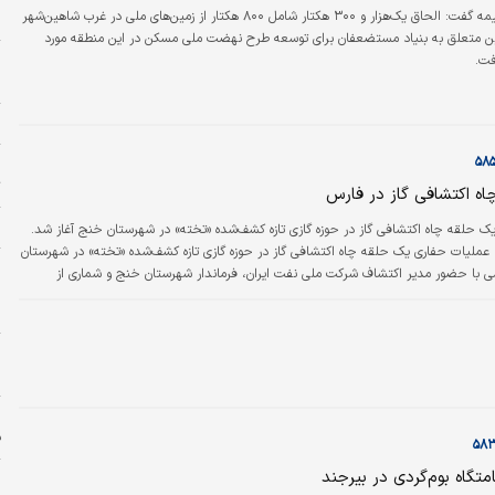
شاهین‌شهر و میمه گفت: الحاق یک‌هزار و ۳۰۰ هکتار شامل ۸۰۰ هکتار از زمین‌های ملی در غرب شاهین‌شهر
م
ار زمین متعلق به بنیاد مستضعفان برای توسعه طرح نهضت ملی مسکن در این منطقه مورد
و
فت.
ح
ش
خ
ت
چاه اکتشافی گاز در فارس
ل
ک حلقه چاه اکتشافی گاز در حوزه گازی تازه کشف‌شده «تخته» در شهرستان خنج آغاز شد.
، عملیات حفاری یک حلقه چاه اکتشافی گاز در حوزه گازی تازه کشف‌شده «تخته» در شهرستان
پ
با حضور مدیر اکتشاف شرکت ملی نفت ایران، فرماندار شهرستان خنج و شماری از
پ
.
ن
ز
س
ف
امتگاه بوم‌گردی در بیرجند