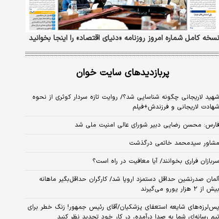
سخه کامل شماره امروز روزنامه «دنیای‌ اقتصاد» را اینجا بخوانید
پربازدیدهای سایت خوان
هید لاریجانی چگونه شناسایی شد؟/ روایت تازه سردار کوثری از نحوه
هادت لاریجانی و فرزندش+فیلم
ارس: محسن رضایی دبیر شورای عالی امنیت ملی شد
شاور سیدمحمد خاتمی درگذشت
ربازان فراری بخوانند/ آیا معافیت در راه است؟
لمان صدرنشین حداقل دستمزد اروپا شد/ کارگران حداقل‌بگیر ماهانه
یش از ۲ هزار یورو می‌گیرند
س‌لرزه‌های شایعه استعفای پزشکیان/آقای رئیس جمهور! زنگ خطر برای
یم رسانه‌ای شما به صدا درآمده، در کار خود تجدید نظر کنید