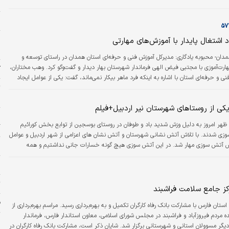
ا
ا
پ
 اشتغال پایدار با آموزش‌های مهارتی
ا
مدان- محبوبه یادگاری:
مدیرکل آموزش فنی و حرفه‌ای استان همدان در راستای توسعه و
رت‌‌‌آموزی با مجتبی فیض الهی فرماندار شهرستان بهار دیدار و گفت‌وگو کرد. وهب مختاران،
ک
 و حرفه‌‌‌ای استان با اشاره به اینکه فرد ماهر بیکار نمی‌‌‌ماند، گفت: یکی از عوامل ایجاد
ت
ه فراگیری آموزش‌های مهارتی است.
ا
کی از روستاهای شهرستان نیر اردبیل+فیلم
ی
 بعد از ظهر امروز به دلیل وزش شدید باد و طوفان در روستای بوسجین از توابع بخش کورائیم
گ
دچار آتش‌سوزی شدند. با تلاش آتش نشانی شهرستان و آتش نشان های اعزامی از شهر اردبیل و عوامل
ران شهرستان بعد از ۳ ساعت تلاش آتش سوزی مهار شد. در این آتش سوزی هیچ گونه خسارات جانی نداشتیم و همه
ا
ب
ت
کز جامع سلامت فراشبند
ف
 فارس با مشارکت بانک رفاه کارگران تکمیل و به بهره‌‌‌برداری رسید. مراسم بهره‌‌‌برداری از
 مردم فیروزآباد و فراشبند در مجلس شورای اسلامی، معاون استاندار فارس، فرماندار
ج
یگر مسوولان استانی و شهرستانی برگزار شد. شایان ذکر است، مشارکت بانک رفاه کارگران در