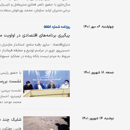
سال‌جاری با حضور ناصر فخاری مدیرعامل و نایب‌رئ
برخی مدیران ارشد سازمان، محمد پورخوش سعادت ف
کشاورزی کوثر و برخی مدیران استانی و محلی، در ک
چهارشنبه، ۰۶ مهر ۱۴۰۱
روزنامه شماره ۵۵۵۸
پیگیری برنامه‌های اقتصادی در اولویت مد
دنیای‌اقتصاد - ساری -رقیه سامع:
استاندار مازندران 
حسینی‌‌‌پور نوری در مراسم تودیع و معارفه فرماندار 
مربوط به مردم نیست بلکه ریشه در عملکرد مسوولا
فشارهای اقتصادی را تحمل کردند پس تمام اهتمام م
جمعه، ۱۸ شهریور ۱۴۰۱
با حضور رئیس هی
نشست بررسی 
نشست بررسی ظرف
ایمیدرو، احسان
محمد موحد نماین
دوشنبه، ۱۴ شهریور ۱۴۰۱
شلیک چند مو
فارس:
«هلگورد 