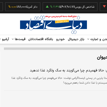
‎−۰٫۴۹
شاخص کل بورس
5,407,901.78
۲٫۴۷ %
دلار آمریکا
188,000
۰٫۰۰ %
دن و تجارت
بازار دیجیتال
خودرو
باشگاه اقتصاددانان
قیمت‌ها
آرشیو
یوان
: حالا فهمیدم چرا می‌گویند به سگ ولگرد غذا ندهید
ا یثربی در پستی اینستاگرامی نوشت: حالا می‌فهمم چرا می‌گویند به سگ ولگرد غذا
یستم با غذا دادن شما به‌هم می‌ریزد!