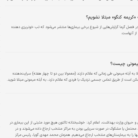
ح
س
«کریمه کنگو» مبتلا نشویم؟
ت
ر فصل گرما گزارش‌هایی از شیوع برخی بیماری‌ها منتشر می‌شود که تب خونریزی دهنده
ا
از آنهاست.
۶ خورا
ت
میمونی چیست؟
پ
لا به آبله میمونی طی زمانی که علائم دارند (معمولا بین دو تا چهار هفته) سرایت‌دهنده
و
ن است از طریق تماس جسمی نزدیک با فردی که علائم دارد، به آبله میمونی مبتلا شوید.
ت
چ
م
ن
ن و حیوان وزارت بهداشت، اعلام کرد: خوشبختانه تاکنون هیچ مورد مثبتی از این بیماری در
د امیری افزود: موارد محتمل یا مشکوک در صورت سرپایی بودن به مراکز منتخب ارجاع داده می‌شوند و در
ه
ها را به بیمارستان‌های منتخب ارجاع می‌دهیم. همزمان محمد مهدی گویا، رئیس مرکز