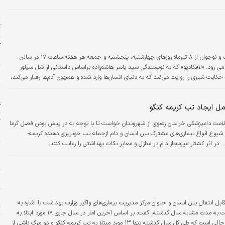
خ
ک
ک
س
نمایش موزیکال «لافکادیو» ویژه کودک و نوجوان از ۸ تیرماه روزهای چهارشنبه، پنجشنبه و جمعه هر هفته ساعت ۱۷ در سالن
حنه می رود. «لافکادیو» که به نویسندگی سید یاسر هاشم‌زاده براساس داستانی از شل سیلور
ن
ی است، حکایت شیری را روایت می‌کند که به دنیای انسان‌ها وارد شده و همچون آدم‌ها رفتار می‌کند،
رک به عنوان یک تیرانداز ماهر استخدام می‌شود، سپس به شهرت و ثروت می‌رسد و پس…
ا
ع
مل ایجاد تب کریمه کنگو
امت دامپزشکی خراسان رضوی از شهروندان خواست تا با توجه به در پیش بودن فصل گرما
ب
 شیوع انواع بیماری‌های مشترک بین انسان و دام ازجمله تب خونریزی دهنده کریمه-
م
خ
ح
د
ابل انتقال بین انسان و حیوان مرکز مدیریت بیماری‌های واگیر وزارت بهداشت با اشاره به
افزایش مبتلایان بیماری تب کریمه کنگو امسال نسبت به مدت مشابه سال گذشته، گفت: بر اساس آخرین آمار در سال جاری ۱۸ مورد ابتلا به
ت
این بیماری و یک مرگ ناشی از آن داشته‌ایم و این درحالی است که طی کل سال گذشته تنها ۱۳ مورد مبتلا به تب کریمه کنگو و دو مرگ ناشی از