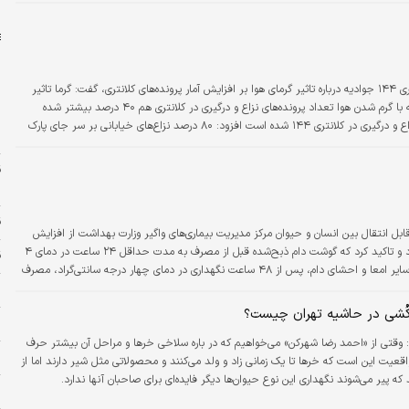
ا
فاطمه پیوندی، مسوول دایره اجتماعی کلانتری ۱۴۴ جوادیه درباره تاثیر گرمای هوا بر افزایش آمار پرونده‌های کلانتری، گفت: گرما تاثیر
مستقیم روی افزایش نزاع و درگیری دارد، به‌طوری که با گرم شدن هوا تعداد پرونده‌های نزاع و درگیری در کلانتری هم ۴۰ درصد بیشتر شده
ر
است. او درباره مواردی که منجر به تشکیل پرونده نزاع و درگیری در کلانتری ۱۴۴ شده است افزود: ۸۰ درصد نزاع‌های خیابانی بر سر جای پارک
ل
س
ق
ابل انتقال بین انسان و حیوان مرکز مدیریت بیماری‌های واگیر وزارت بهداشت از افزایش
شمار مبتلایان به تب کریمه کنگو به ۳۴ نفر خبر داد و تاکید کرد که گوشت دام ذبح‌شده قبل از مصرف به مدت حداقل ۲۴ ساعت در دمای ۴
قی
درجه سانتی‌گراد در یخچال قرار داده شود و جگر و سایر امعا و احشای دام، پس از ۴۸ ساعت نگهداری در دمای چهار درجه سانتی‌گراد، مصرف
م
ُشی در حاشیه تهران چیست؟
ا
:
وقتی از «احمد رضا شهرکن» می‌خواهیم که در باره سلاخی خرها و مراحل آن بیشتر حرف
و
واقعیت این است که خرها تا یک زمانی زاد و ولد می‌کنند و محصولاتی مثل شیر دارند اما از
که پیر می‌شوند نگهداری این نوع حیوان‌ها دیگر فایده‌ای برای صاحبان آنها ندارد.
م