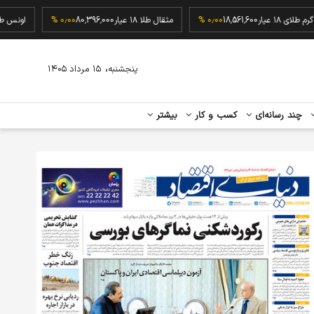
گرم طلای ۱۸ عیار
18,561,600
۰٫۰۰ %
مثقال طلا ۱۸ عیار
80,396,000
۰٫۰۰ %
،
پنجشنبه
۱۵ مرداد ۱۴۰۵
چند رسانه‌ای
کسب و کار
بیشتر