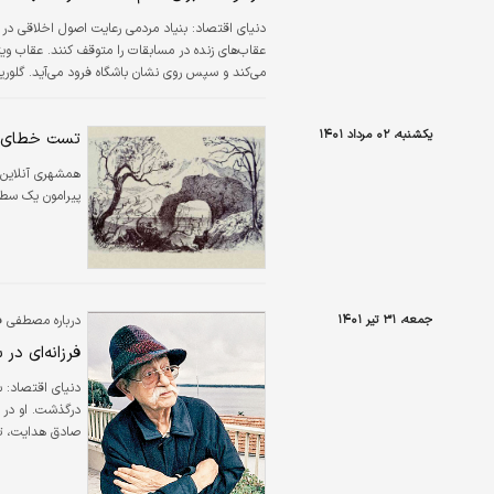
دنياي اقتصاد:
بنیاد مردمی رعایت اصول اخلاقی در برا
عقاب‌های زنده در مسابقات را متوقف کنند. عقاب ویتو
می‌کند و سپس روی نشان باشگاه فرود می‌آید. گلوری
از آنجا‌ که عقاب‌ها در محیط‌های پر سر و صدا اذیت م
یکشنبه، ۰۲ مرداد ۱۴۰۱
تست خطای دی
همشهری آنلاین
پیرامون یک سطح
جمعه، ۳۱ تیر ۱۴۰۱
درباره مصطفی فر
فرزانه‌ای در
دنیای اقتصاد:
س
درگذشت. او در ف
صادق هدایت،‌ ت
همین کتاب به خا
تاریخ‌سازی کرد.