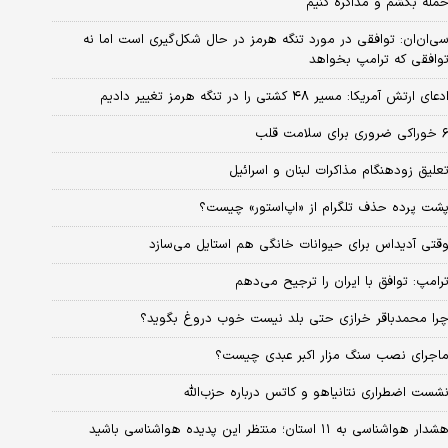
مله بکشم و مذاکره کنیم
ی‌ان‌ان: توافقی در مورد تنگه هرمز در حال شکل‌گیری است اما نه
وافقی که ترامپ بخواهد
دعای ارتش آمریکا: مسیر ۴۸ کشتی را در تنگه هرمز تغییر دادیم
کی ضروری برای سلامت قلب
علیق زودهنگام مذاکرات لبنان و اسرائیل
شت پرده حذف تلگرام از «اپ‌استور» چیست؟
قتی آدیداس برای حیوانات خانگی هم استایل می‌سازد
رامپ: توافق با ایران را ترجیح می‌دهم
را محمدباقر خرازی حتی بلد نیست خوب دروغ بگوید؟
اجرای نصب سنگ مزار اکبر عبدی چیست؟
شست اضطراری نتانیاهو و کاتس درباره حزب‌الله
شدار هواشناسی به ۱۱ استان؛ منتظر این پدیده هواشناسی باشید