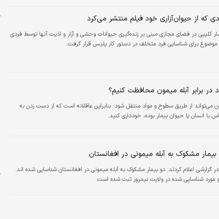
زش پزشکی با بیان اینکه تزریق واکسن آبله برای پیشگیری از ابتلا به آبله میمونی…
ر
 که از حیوان‌آزاری خود فیلم منتشر می‌کرد
آ
ر
ار کلیپی در فضای مجازی مبنی بر زنده‌گیری حیوانات وحشی و آزار و اذیت آنها توسط فردی
موضوع برای شناسایی فرد متخلف در دستور کار پلیس قرار گرفت.
ح
ا
پ
 در برابر آبله میمون محافظت کنیم؟
س
د
ن می‌تواند از طریق سطوح و مواد منتقل شود؛ بنابراین عاقلانه است که از دست زدن به
س با انسان یا حیوان بیمار بوده، خودداری کنید.
خ
س
ا
بیمار مشکوک به آبله میمونی در افغانستان
ش
در گزارشی اعلام کردند: دو بیمار مشکوک به آبله میمونی در افغانستان شناسایی شده اند.
ک
 مورد شناسایی شده در ولایت نیمروز ثبت شده است.
ی
ح