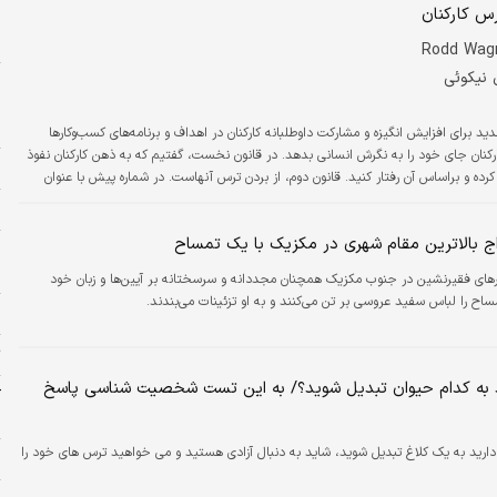
س کارکنان
س
د
 نیکوئی
ر
ا
ن ستون کوشیدیم به معرفی ۱۲ قانون جدید برای افزایش انگیزه و مشارکت داوطلبانه کارکنان در اهداف و برنامه‌‌‌های کسب‌وکارها
 کارکنان جای خود را به نگرش انسانی بدهد. در قانون نخست، گفتیم که به ذهن کارکنان نفوذ
ح
کرده و براساس آن رفتار کنید. قانون دوم، از بردن ترس آنهاست. در شماره پیش با عنوان
 اند پاکارد در این زمینه پرداختیم. اما ریشه ترس…
ر
اج بالاترین مقام شهری در مکزیک با یک تمساح
ا
دلار
ای فقیرنشین در جنوب مکزیک همچنان مجددانه و سرسختانه بر آیین‌ها و زبان خود
ح را لباس سفید عروسی بر تن می‌کنند و به او تزئینات می‌بندند.
خ
ت
 به کدام حیوان تبدیل شوید؟/ به این تست شخصیت شناسی پاسخ
ن
ارید به یک کلاغ تبدیل شوید، شاید به دنبال آزادی هستید و می خواهید ترس های خود را
ا