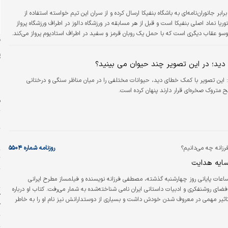
بر جانوران نامه‌ای به باشگاه بنفیکا ارسال کرده و از سران این تیم خواسته استفاده از
ریا نماد اصلی بنفیکا است و قبل از هر مسابقه در ورزشگاه دالوز در اطراف ورزشگاه پرواز
وسو عقاب دیگری است که با حمل یک روبان قرمز و سفید در اطراف استادیوم پرواز می‌کند.
ن
ی‌شوند، این بنیاد با ارسال نامه‌ای از باشگاه فوتبال بنفیکا خواسته…
د؛ در این تصویر چند حیوان می بینید؟
:
این تصویر با کمک خطای دید، حیوانات مختلفی را در میان مناظر سنگی و درختانی
 متروک صخره‌ای قرار دارند پنهان کرده است.
ف
ر
ت
پ
زانه چه می‌دانیم؟
روزنامه شماره ۵۵۰۴
ت
 سایه هدایت
۱۱ 
اعات پایانی روز چهارشنبه گذشته، مصطفی فرزانه نویسنده و فیلمساز مطرح ایرانی
ضای روشنفکری و ادبیات داستانی ایران نامی شناخته‌شده به شمار می‌رفت. کتاب او درباره
ک
اثیر مهمی در معروف شدن خودش داشت و بسیاری از دوستدارانش نیز نام او را به خاطر
آ
طر دارند. اما فرزانه بسی بیش از این کتاب،‌ در تاریخ فرهنگ و هنر ایران اثرگذار بود و
ت
 در یک نمونه می‌توان گفت او نخستین فیلمسازی بوده که فیلم‌هایش در رویدادهای معتبر