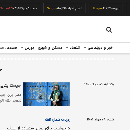
۰٫۰۰ %
یورو
217,300
۰٫۰۰ %
درهم امارات
50,991
۰٫۰۰ %
بیت کوین
64,597
 %
خبر و دیپلماسی
اقتصاد
مسکن و شهری
بورس
صنعت، مع
ح
یکشنبه، ۰۹ مرداد ۱۴۰۱
چیستا یثربی
عصر ایران:
چیست
ندهید! نظم اکوس
شنبه، ۰۸ مرداد ۱۴۰۱
روزنامه شماره ۵۵۱۱
درخواست برای عدم استفاده از عقاب