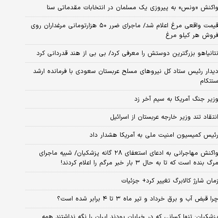
اکنش «ونس» به پیروزی یک مسلمان در انتخابات مقدماتی سنا
قیمت واقعی مرغ اعلام شد/ ماجرای ضرر ۵۰ هزارتومانی مرغداران روی
روش هر کیلو مرغ
تانیاهو بزرگترین دوستش را معرفی کرد/ بی بی از هند قدردانی کرد
یدار رئیس ستاد کل نیروهای مسلح عربستان سعودی با فرمانده ارشد
نتکام
زیر جنگ آمریکا به سیم آخر زد
نتقاد تند وزیر خارجه عربستان از اسرائیل
ئیس کمیسیون امنیت ملی به آمریکا هشدار داد
واکنش مهاجرانی به ادعای استعفای ۲۸ گانه پزشکیان/ شبیه ماجرای
رگ بنده است که تا به حال ۳ بار خبر مرگم را اعلام کردند!
مان شارژ کالابرگ تغییر کرد+ جزئیات
را قبض آب و برق خرداد و تیر ماه ۳ تا ۴ برابر شده است؟
زشکیان: تنها کسانی که در خیابان بودند ایران را نگه نداشتند همه