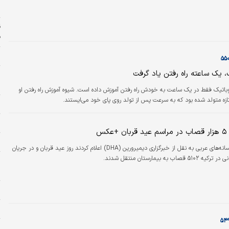
 ونیز و لوکارنو به…
و
ف
ن
 یک ساعته راه رفتن یاد گرفت
د
س
اتیک فقط در یک ساعت به خودش راه رفتن آموزش داده است. شیوه آموزش راه رفتن او
ازه متولد شده بود که به سرعت پس از تولد روی پای خود می‌ایستند.
و
ا
کس
ر
رسانه‌های عربی به نقل از خبرگزاری دیمیرورین (DHA) اعلام کردند روز عید قربان و در جریان
ب به بیمارستان منتقل شدند.
م
ز
چ
پ