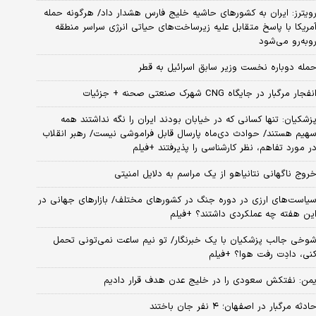
ویترز: ایران به کشورهای حاشیه خلیج فارس هشدار داد/ هرگونه حمله
مریکا با پاسخ متقابل علیه زیرساخت‌های حیاتی انرژی سراسر منطقه
وبه‌رو می‌شود
مله دوباره نخست وزیر سابق اسرائیل به قطر
نفجار مرگبار در جایگاه CNG شهرک صنعتی صحنه + جزئیات
زشکیان: تنها کسانی که در خیابان بودند ایران را نگه نداشتند همه
هیم هستند/ حوادث دی‌ماه پارسال قابل فراموشی نیست/ رهبر انقلاب
ر مورد تفاهم، نظر کارشناسی را پذیرفتند +فیلم
روج ناگهانی نتانیاهو از یک مراسم به دلایل امنیتی
یاست‌های ارزی در دوره جنگ در کشورهای مختلف/ بازارهای جهانی در
ین هفته چه عملکردی داشتند؟ +فیلم
وخی جالب پزشکیان با یک خبرنگار/ تو نیم ساعت نمی‌تونی تحمل
نی، دادِت رفت هوا؟ +فیلم
من: نفتکش سعودی را در خلیج عدن هدف قرار دادیم
ادثه مرگبار در اصفهان؛ ۴ نفر جان باختند